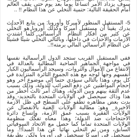
سوف يزداد الأمر اتساعاً يوماً بعد يوم حتى يقف العالم
أمام الحقيقة التالية: حتمية التخلي عن هذا النظام !! ..
5- المستقبل المنظور لأميركا وأوروبا: من يتابع الأحداث
يدرك يقيناً أن مستقبل أميركا وكذلك أوروبا هو التخلّي
عن كثير من أفكار النظام الرأسمالي كلّما اشتدت
الأزمات والأحداث في داخلها، وبالتالي التخلّي شيئًا فشيئًا
عن النظام الرأسمالي المالي برمته!!..
ففي المستقبل القريب ستجد الدول الرأسمالية نفسها
في مواجهة الجماهير الصاخبة المطالبة بالعدالة في
الانتفاع من الأموال والثروات، وسيجد الرأسماليون الكبار
أنفسهم وجهاً لوجه مع هذه الجموع الثائرة المتزايدة في
كل يوم، وهذا بالتالي سيؤدي حتماً إلى موضوع آخر وهو
إحجام المواطنين عن دفع الضرائب للدولة، وذلك بسبب
عدم الثقة بينهم وبين الدولة، وهناك أمر ثالث أخطر من
هذا وذاك سيحصل في الولايات المتحدة بالتحديد- وقد
بدت بعض مظاهره تطفو على السطح في ظل الأزمة
الأخيرة_ وهو: مطالبة الولايات الغنية بالانفصال عن
الولايات الفقيرة بسبب عمق الأزمة، واتساع دائرة
الاحتجاجات ضد الدولة؛ وهذا معناه تفكّك منظومة
الولايات المتحدة تماماً كما حصل مع الاتحاد السوفياتي
السابق، ومن ثم التخلي نهائياً عن هذا المبدأ!!. وما
سيحصل في أميركا سيحصل في أوروبا ولكن بطريقة