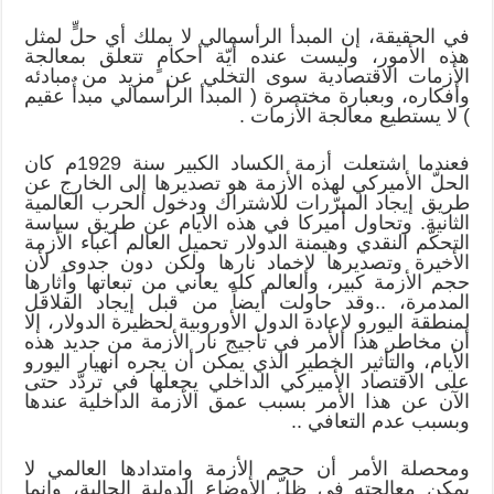
في الحقيقة، إن المبدأ الرأسمالي لا يملك أي حلٍّ لمثل
هذه الأمور، وليست عنده أيّة أحكامٍ تتعلق بمعالجة
الأزمات الاقتصادية سوى التخلي عن مزيد من مبادئه
وأفكاره، وبعبارة مختصرة ( المبدأ الرأسمالي مبدأٌ عقيم
) لا يستطيع معالجة الأزمات .
فعندما اشتعلت أزمة الكساد الكبير سنة 1929م كان
الحلّ الأميركي لهذه الأزمة هو تصديرها إلى الخارج عن
طريق إيجاد المبرّرات للاشتراك ودخول الحرب العالمية
الثانية. وتحاول أميركا في هذه الأيام عن طريق سياسة
التحكّم النقدي وهيمنة الدولار تحميل العالم أعباء الأزمة
الأخيرة وتصديرها لإخماد نارها ولكن دون جدوى لأن
حجم الأزمة كبير، والعالم كله يعاني من تبعاتها وآثارها
المدمرة، ..وقد حاولت أيضاً من قبل إيجاد القلاقل
لمنطقة اليورو لإعادة الدول الأوروبية لحظيرة الدولار، إلا
أن مخاطر هذا الأمر في تأجيج نار الأزمة من جديد هذه
الأيام، والتأثير الخطير الذي يمكن أن يجره انهيار اليورو
على الاقتصاد الأميركي الداخلي يجعلها في تردّد حتى
الآن عن هذا الأمر بسبب عمق الأزمة الداخلية عندها
وبسبب عدم التعافي ..
ومحصلة الأمر أن حجم الأزمة وامتدادها العالمي لا
يمكن معالجته في ظلّ الأوضاع الدولية الحالية، وإنما