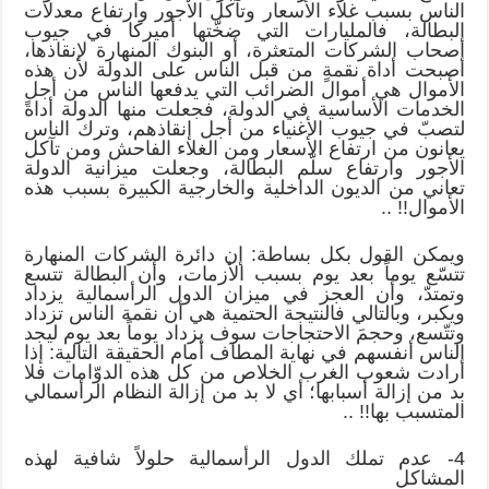
الناس بسبب غلاء الأسعار وتآكل الأجور وارتفاع معدلات
البطالة، فالمليارات التي ضخّتها أميركا في جيوب
أصحاب الشركات المتعثرة، أو البنوك المنهارة لإنقاذها،
أصبحت أداة نقمةٍ من قبل الناس على الدولة لأن هذه
الأموال هي أموال الضرائب التي يدفعها الناس من أجل
الخدمات الأساسية في الدولة، فجعلت منها الدولة أداةً
لتصبّ في جيوب الأغنياء من أجل إنقاذهم، وترك الناس
يعانون من ارتفاع الأسعار ومن الغلاء الفاحش ومن تآكل
الأجور وارتفاع سلّم البطالة، وجعلت ميزانية الدولة
تعاني من الديون الداخلية والخارجية الكبيرة بسبب هذه
الأموال!! ..
ويمكن القول بكل بساطة: إن دائرة الشركات المنهارة
تتسّع يوماً بعد يوم بسبب الأزمات، وأن البطالة تتسع
وتمتدّ، وأن العجز في ميزان الدول الرأسمالية يزداد
ويكبر، وبالتالي فالنتيجة الحتمية هي أن نقمة الناس تزداد
وتتّسع، وحجمَ الاحتجاجات سوف يزداد يوماً بعد يوم ليجد
الناس أنفسهم في نهاية المطاف أمام الحقيقة التالية: إذا
أرادت شعوب الغرب الخلاص من كل هذه الدوّامات فلا
بد من إزالة أسبابها؛ أي لا بد من إزالة النظام الرأسمالي
المتسبب بها!! ..
4- عدم تملك الدول الرأسمالية حلولاً شافية لهذه
المشاكل