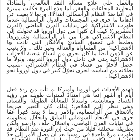
والعمل على علاج مسألة النقد العالمي، والمناداة
لمحاربة المجاعات والفقر، أما هذه المرة فكانت مميزة
في أنها ضدّ النظام الرأسمالي ابتداءً!!. وربما لا يغيب عن
أذهاننا ما جرى في المجتمعات والدول الرأسمالية عندما
ظهرت الاشتراكية في بدايات القرن الماضي (القرن
العشرين)؛ كيف أن كثيراً من دول أوروبا قد تحولت إلى
النظام الاشتراكي هرباً من نار الرأسمالية وشرورها،
وطمعاً في تحقيق المبادئ والأفكار التي نادت بها
الاشتراكية؛ من المساواة والعدالة وغير ذلك .. ولا يغيب
عن الذهن أيضاً ما كان يجري من اتساع شعبية الأحزاب
الاشتراكية حتى في داخل دول أوروبا الغربية، ولولا ما
حصل لاحقاً من فساد في النظام الاشتراكي -بسبب
بطلانه من أساسه- لجرى تحوّلٌ كبير في دول أوروبا نحو
الاشتراكية! .
فهذه الأحداث في أوروبا وأميركا لم تأت من ردة فعل
أيام أو أشهر إنما هي امتدادٌ لسنوات طويلة من رؤية
الفساد ومعايشته، وامتدادٌ للمعاناة الطويلة والفساد،
وهي تنظر إلى الخلاص؛ لذلك كان التعبير صريحاً
بالانعتاق من الرأسمالية، والأمر ربما لا يبعد كثيراً عمّا
جرى في الاتحاد السوفياتي السابق وانحلال منظومته
في نهايات القرن الماضي، وانحلال حلف وارسو ولكن
بطريقة مختلفة قليلاً من حيث إن الثورة ضد النظام قد
ظهرت مرةً واحدة في روسيا بعد أن وصل الأمر إلى حدّ
الانفجار .. فكانت النتيجة أن انهار النظام الاشتراكي