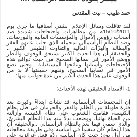
حمد طبيب – بيت المقدس
لقد تناقلت وسائل الإعلام بشتى أصنافها ما جرى يوم
15/10/2011م من مظاهرات واحتجاجات شديدة ضد
أصحاب رؤوس الأموال والمؤسسات المالية والبورصات،
وضد النظام الرأسمالي بمجمله الذي جلب عليهم الفقر
والبطالة والهزّات المالية والتفاوت الطبقي الكبير ..
والحقيقة أن هذا الحدث الكبير يستحق الوقوف والنظر
ووضع الأمور في نصابها الصحيح من حيث دوافع هذه
الاحتجاجات وأسبابها ونتائجها المستقبلية ..وحتى نضع
الأمور في نصابها الصحيح، ونفهم حقيقتها لا بد من
الوقوف على هذا الحدث الكبير من عدة جوانب منها:
1- الامتداد الحقيقي لهذه الأحداث:
إن المجتمعات الرأسمالية قد نشأت ابتداءً وكبرت بعد
فترة طويلة من الظلم والفقر والحرمان في ظل نظام
الكنيسة، فقامت الشعوب على نظام الكنيسة وأزالته
من الحياة نهائياً، ووضعت بدلاً منه هذا النظام البشريّ،
والذي سمي فيما بعد بالنظام الرأسمالي ..والحقيقة أن
هذا النظام كان سقيماً في أساسه وفي طريقة معالجاته
من أول يوم؛ حيث كان أساسه ردّة فعل غرائزية على