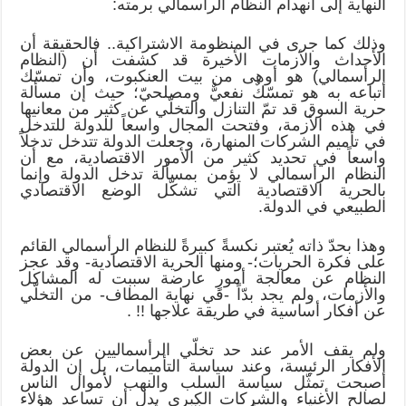
النهاية إلى انهدام النظام الرأسمالي برمته:
وذلك كما جرى في المنظومة الاشتراكية.. فالحقيقة أن
الأحداث والأزمات الأخيرة قد كشفت أن (النظام
الرأسمالي) هو أوهى من بيت العنكبوت، وأن تمسّك
أتباعه به هو تمسّكٌ نفعيٌّ ومصلحيّ؛ حيث إن مسألة
حرية السوق قد تمّ التنازل والتخلّي عن كثير من معانيها
في هذه الأزمة، وفتحت المجال واسعاً للدولة للتدخل
في تأميم الشركات المنهارة، وجعلت الدولة تتدخل تدخلاً
واسعاً في تحديد كثير من الأمور الاقتصادية، مع أن
النظام الرأسمالي لا يؤمن بمسألة تدخل الدولة وإنما
بالحرية الاقتصادية التي تشكّل الوضع الاقتصادي
الطبيعي في الدولة.
وهذا بحدّ ذاته يُعتبر نكسةً كبيرةً للنظام الرأسمالي القائم
على فكرة الحريات؛- ومنها الحرية الاقتصادية- وقد عجز
النظام عن معالجة أمورٍ عارضة سببت له المشاكل
والأزمات، ولم يجد بدّاً -في نهاية المطاف- من التخلّي
عن أفكار أساسية في طريقة علاجها !! .
ولم يقف الأمر عند حد تخلّي الرأسماليين عن بعض
الأفكار الرئيسة، وعند سياسة التأميمات، بل إن الدولة
أصبحت تمثّل سياسة السلب والنهب لأموال الناس
لصالح الأغنياء والشركات الكبرى بدل أن تساعد هؤلاء