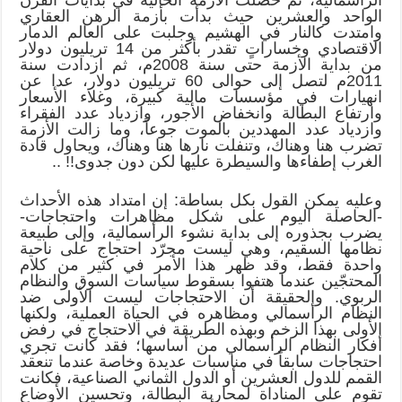
الواحد والعشرين حيث بدأت بأزمة الرهن العقاري
وامتدت كالنار في الهشيم وجلبت على العالم الدمار
الاقتصادي وخساراتٍ تقدر بأكثر من 14 تريليون دولار
من بداية الأزمة حتى سنة 2008م، ثم ازدادت سنة
2011م لتصل إلى حوالى 60 تريليون دولار، عدا عن
انهيارات في مؤسسات مالية كبيرة، وغلاء الأسعار
وارتفاع البطالة وانخفاض الأجور، وازدياد عدد الفقراء
وازدياد عدد المهددين بالموت جوعاً، وما زالت الأزمة
تضرب هنا وهناك، وتنفلت نارها هنا وهناك، ويحاول قادة
الغرب إطفاءها والسيطرة عليها لكن دون جدوى!! ..
وعليه يمكن القول بكل بساطة: إن امتداد هذه الأحداث
-الحاصلة اليوم على شكل مظاهرات واحتجاجات-
يضرب بجذوره إلى بداية نشوء الرأسمالية، وإلى طبيعة
نظامها السقيم، وهي ليست مجرّد احتجاج على ناحية
واحدة فقط، وقد ظهر هذا الأمر في كثير من كلام
المحتجّين عندما هتفوا بسقوط سياسات السوق والنظام
الربوي. والحقيقة أن الاحتجاجات ليست الأولى ضد
النظام الرأسمالي ومظاهره في الحياة العملية، ولكنها
الأولى بهذا الزخم وبهذه الطريقة في الاحتجاج في رفض
أفكار النظام الرأسمالي من أساسها؛ فقد كانت تجري
احتجاجات سابقاً في مناسبات عديدة وخاصة عندما تنعقد
القمم للدول العشرين أو الدول الثماني الصناعية، فكانت
تقوم على المناداة لمحاربة البطالة، وتحسين الأوضاع