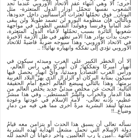
أخرى؛ ألا وهي انتهاء عقد الاتحاد الأوروبي عندما تجد
الشعوب نفسها تتحمّل أوزار الدول المتعثرة- مثل
اليونان_ فوق تحمّلها لعثرات الرأسماليين داخل حدودها،
وبالتالي فإن منظومة اليورو لن تصمد طويلاً ولن يبقى
عند ألمانيا وفرنسا وهولندا النفس الطويل في مواجهة
شعوبها الثائرة بسبب تحمّلها لأعباء الدول المتعثرة،
-حيث بدأت بوادر هذا الأمر تظهر في ظل الأزمة الأخيرة
في الاتحاد الأوروبي- وهذا سيوجه ضربةً قاضيةً للاتحاد
الأوروبي تؤدي إلى تفككه وانهياره نهائياً!! ..
إلا أن الخطر الكبير على الغرب ومبدئه سيكون في
انهيار أميركا وتفككها؛ لأن أميركا هي رأس العالم،
ورأس الغرب اقتصادياً ومبدئياً، وأيُّ انهيارٍ يحصل فيها
سيكون بمثابة البركان أو الزلزال الذي يهزّ البلاد الغربية
برمتها، وهذا بالتالي سيضع العالم أجمع أمام الحقيقة
التالية: البحث عن مخلّصٍ مبدئيٍّ جديد يخلص العالم من
هذا الدمار والخراب والشرّ المستطير.. وفي هذا مبشرٌ
عظيم- بإذنه تعالى- لأمة الإسلام في عودتها وعودة
مبدئها لينقذ البشرية مرةً أخرى مما هي فيه من دمارٍ
وضياع..!!
نسأله تعالى أن يسبق هذا الحدث أو يتزامن معه قيامُ
دولة الإسلام التي تحمل مشعل الهداية لهذه البشرية
التائهة ..آمين يا رب العالمين. وآخر دعوانا أن الحمد لله