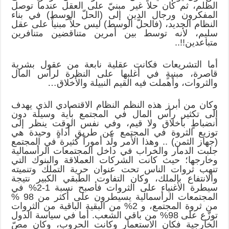
الظلم، ثم كان حلاً غير مبنيّ على العقل عندما توصل
المفكرون ورجال الدين إلى (الحلّ الوسط) في بناء
النظام الجديد، (فالحلّ الوسط) ليس حلاً مبنياً على عقل
سليم، لأنه توسط بين أمرين متناقضين متنافرين
متباعدين!!..
أما التشريعات فكانت عقلية نابعة من عقول بشرية
قاصرة، مبنيةٍ في أغلبها على النظرة لرأس المال
والثروات، وأهملت فيه القيم النبيلة والأخلاق…
وكان من أبرز هذه النظم النظام الاقتصادي الذي يهدف
إلى تكثير رأس المال في المجتمع بأية وسيلة دون
انضباطٍ بأخلاق ولا قيم، وفي نفس الوقت ينظر إلى
توزيع الثروة في المجتمع عن طريق أداةٍ وحيدة هي
(جهاز الثمن) .. وهذا الأمر ولّد أموراً كثيرة في المجتمع
جلبت الدمار والخراب في داخل المجتمعات الرأسمالية
وخارجها؛ حيث كانت الشركات العملاقة والبنوك التي
تنهب ثروات الناس تحت عنوان حرية التملك وتنميته
والانتفاع بالملك، وكان التفاوت الطبقي الكبير نتيجة
سيطرة الأغنياء على الثروات فأصبح نسبة 1-2% في
المجتمعات الرأسمالية يسيطرون على أكثر من 98 %
من ثروة المجتمع، و 2% من البقية الباقية من الثروات
توزّع على 98% من باقي الشعب. أما في سياسة الدول
الخارجية فكان الاستعمار وكانت الحروب، وكان مصّ