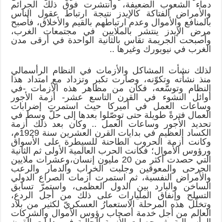
دماء الشعوب الضعيفة، وانتشرت فوق ذلك الجرائم
والأمراض الفتاكة كالإيدز نتيجة ارتباط عقول الناس
بالمنافع والأموال وعدم ارتباطهم بالقيم والأخلاق، فأصبح
مرض الإيدز ينتشر بالملايين في مجتمعات الغرب،
وأصبحت الجريمة تقاس بالثانية الواحدة في أرقى مدن
الغرب في نيويورك وغيرها ..
لذلك نشأت المشاكل والأزمات في النظام الرأسمالي
منذ نشأته وتكوّنه، وصارت تكبر وتزداد مع امتداد هذا
النظام وتوسّعه، فكان من مظاهر هذه الأزمات -في
أوائل النشوء في القرن التاسع عشر- أزمة الأجور
وساعات العمل في أميركا حيث استمرت إضرابات
العمال فترةً طويلة حتى توصّلوا بعدها إلى حلّ وسط في
تحديد الأجور وساعات العمل .. وكان بعد ذلك أزمة
الكساد العظيم في بدايات القرن العشرين سنة 1929م،
وكانت أزمة الحروب الطاحنة للسيطرة على الأسواق
ورؤوس الأموال؛ فكانت الحرب العالمية الأولى ثم الثانية
التي حصدت أكثر من 20 مليون إنسان،وعشرات ملايين
الجرحى والمعوقين وجلبت الخراب والدمار والرعب
والأمراض النفسية، ثم استمرت أزمات الصراع الدولي
الساخن والبارد بين الدول العظمى، واستمرّ تسابق
التسلح وإنفاق المليارات على ذلك من أجل الردع،
وتخلّل هذه المرحلة الاستعمارُ العسكريّ لكثير من بلاد
العالم من أجل خدمة أصحاب رؤوس الأموال والشركات
الرأسمالية، ثم حصلت الأزمة الحالية في بدايات القرن