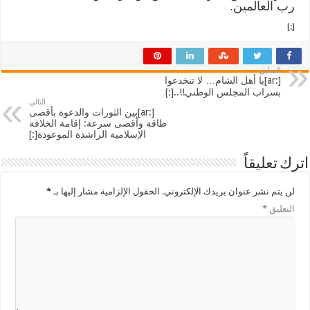
رب العالمين.
[:]
السابق
[:ar]يا أهل الشام… لا تنخدعوا
بسراب المجلس الوطني!!..[:]
التالي
[:ar]بين الثورات والدعوة بأقصى
طاقة وأقصى سرعة: إقامة الخلافة
الإسلامية الراشدة الموعودة[:]
اترك تعليقاً
لن يتم نشر عنوان بريدك الإلكتروني.
الحقول الإلزامية مشار إليها بـ
*
التعليق
*