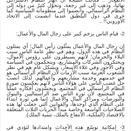
نهائياً، وذهب إلى غير رجعة، وتحوّل كثيرٌ من دوله إلى
النظام الرأسمالي، وانضموا إلى منظوماته السياسية كما
جرى في دول البلطيق عندما انضمت إلى الاتحاد
الأوروبي!! ..
2- قيام الناس بزخم كبير على رجال المال والأعمال:
إن رجال المال والأعمال يمثّلون رأس المال؛ أي يمثلون
النظام في هذه الدول، وهم في نظر عامة الناس سبب
البلاء والحرمان؛ لأنهم يسيطرون على رؤوس الأموال،
ويحتكرون الشركات والمشاريع، ويتحكمون في السياسة
وفي الأجور وفي غلاء الأسعار، وبشكل عام هم في نظر
الشعوب الغربية سبب الأزمات لأن النظام الرأسمالي هو
في خدمتهم وخدمة مشاريعهم وأعمالهم، لذلك انصبّ
جلُّ غضب الناس على هؤلاء الناس لأنهم يعكسون صورة
النظام الرأسمالي في المجتمع، ويجسّدون أفكاره عملياً
في المجتمع، لأن ثورة الناس ضد الرأسماليين والبنوك
والبورصات ومراكز المال والأعمال إنما هي ثورة ابتداءً
على النظام الذي أوجدها، والقوانين التي جعلت لها هذه
الصلاحيات الواسعة وخاصة مبدأ الحريات الثلاث المتعلقة
بالاقتصاد (الملكية، الانتفاع بالملك، تنمية الملك).
3- إمكانية توسّع هذه الأحداث وامتدادها لتؤدي في