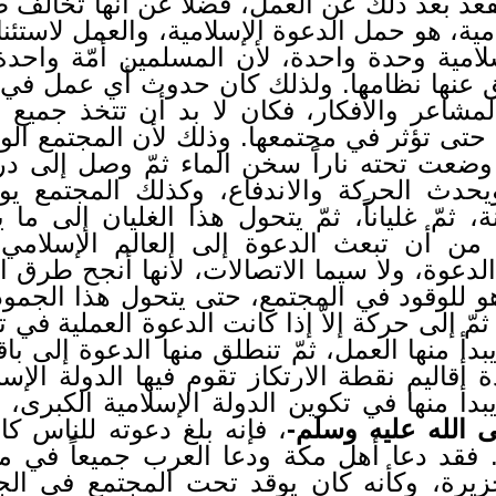
عد بعد ذلك عن العمل، فضلاً عن أنّها تخالف ط
امية، هو حمل الدعوة الإسلامية، والعمل لاستئن
سلامية وحدة واحدة، لأن المسلمين أمّة واحد
ثق عنها نظامها. ولذلك كان حدوث أي عمل في
لمشاعر والأفكار، فكان لا بد أن تتخذ جميع البل
 حتى تؤثر في مجتمعها. وذلك لأن المجتمع الو
 وضعت تحته ناراً سخن الماء ثمّ وصل إلى درج
ويحدث الحركة والاندفاع، وكذلك المجتمع يوض
ثمّ غلياناً، ثمّ يتحول هذا الغليان إلى ما 
 من أن تبعث الدعوة إلى العالم الإسلامي
دعوة، ولا سيما الاتصالات، لأنها أنجح طرق ال
هو للوقود في المجتمع، حتى يتحول هذا الجمود 
مّ إلى حركة إلاّ إذا كانت الدعوة العملية ف
بدأ منها العمل، ثمّ تنطلق منها الدعوة إلى با
ة أقاليم نقطة الارتكاز تقوم فيها الدولة الإسل
يبدأ منها في تكوين الدولة الإسلامية الكبرى،
 الله عليه وسلم-
، فإنه بلغ دعوته للناس كا
 فقد دعا أهل مكة ودعا العرب جميعاً في م
زيرة، وكأنه كان يوقد تحت المجتمع في الجزي