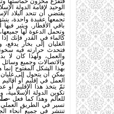
فتفرّغ مخزون حماستها وتق
الوحيد لإقامة الدولة الإسل
يقتضي أن تتحد البلاد الإ
تجمعها عقيدة واحدة، ينب
باقي الأقطار. ويثير فيها ا
وتحمل الدعوة لها جميعها،
كالماء في القدر فإنك إذا
الغليان إلى بخار يدفع، 
فتحدث حرارته فيه سخونة، 
والعمل، ولهذا كان لا بد
والاتصالات وجميع وسائل ال
بهذا الشكل المفتوح إنما 
يمكن أن يتحول إلى غليان ث
العمل في إقليم أو أقاليم ي
ثمّ يتخذ هذا الإقليم أو عد
تكوين الدولة الإسلامية، و
للعالم وهذا كما فعل
-صلى
تسير في الطريق العملي.
تنتشر في جميع أنحاء الج