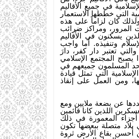
سلامية في جميع الأقاليم
همية التي خططها الاستعمار
ولذلك كان لزاماً على هذه
ات المرور، ومراكز ضرائب
لذين يسكنون في الأقاليم
سلام وتنفيذه. أما واجب
لتي تعتبر دار كفر، دارَ
ا يصبح المجتمع الإسلامي
يتحد المسلمون جميعهم في
لإسلامية التي تمثل قيادة
ا، ومن العمل على إنقاذ
 عددها عن بضعة ملايين ومع
كرين اللذين كانا قائمين
 أجزاء المعمورة في ذلك
ي بلاد متصلة ببعضها تكون
ن أحسن بقاع الأرض ثروة