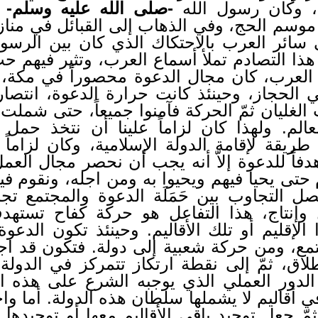
، وكان رسول الله
-صلى الله عليه وسلم-
ي
موسم الحج، وفي الذهاب إلى القبائل في منازل
 سائر العرب بالاحتكاك الذي كان بين الرس
 التصادم تملأ أسماع العرب، وتثير فيهم حب ا
العرب، كان مجال الدعوة محصوراً في مكة، ث
ي الحجاز، وحينئذ كانت حرارة الدعوة، انتص
الغليان ثمّ الحركة فآمنوا جميعاً، حتى شملت 
لم. ولهذا كان لزاماً علينا أن نتخذ حمل ا
 طريقة لإقامة الدولة الإسلامية، وكان لزاماً ع
وهدفاً للدعوة إلاّ أنه يجب أن نحصر مجال العمل
م حتى يحيا فيهم ويحيوا به ومن اجله، ونقوم فيه
 التجاوب بين حَمَلَة الدعوة والمجتمع تجاوباً
وإنتاج، هذا التفاعل هو حركة كفاح تستهدف 
ا الإقليم أو تلك الأقاليم. وحينئذ تكون ال
مع، ومن حركة شعبية إلى دولة. فتكون قد اجت
لاق، ثمّ إلى نقطة ارتكاز تتمركز في الدولة
أ الدور العملي الذي يوجبه الشرع على هذه ا
 أقاليم لا يشملها سلطان هذه الدولة. أما وا
، ثمّ جعل توحيد باقي الأقاليم معها أو توحيدها 