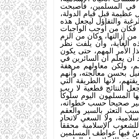
 في المسلمين، فأصبحت
ال عظيمة قبل قيام الدولة،
لرغبة والتفاؤل ليجعل هذه
ة. فكان من أوجب الواجبات
ن إزالتها، وكان من الزم
ه الغاية، وأن يلفت نظر
 الأمر المهم، حتى يكون
 أن يعلم أن السائرين في
صم، ولكن معاولهم مرهفة
فيل بحسن معالجته، وأنهم
تهم، لأنها الطريقة التي
عل النتائج قطعية لا ريب
ا المسلمون اليوم سلوكاً
سير صحيحاً حسب خطواته،
بب التعثر بالسير والعقم
سلامية، ولا السعي لاتحاد
للشعوب الإسلامية محققاً
فّسُ فيها عواطف المسلمين