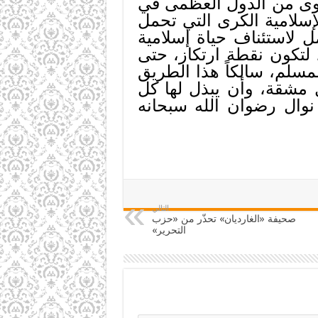
أقوى من الدول العظمى في
إسلامية الكرى التي تحمل
ل لاستئناف حياة إسلامية
، لتكون نقطة ارتكاز، حتى
مسلم، سالكاً هذا الطريق
 مشقة، وأن يبذل لها كل
نوال رضوان الله سبحانه
التالي
صحيفة «الغارديان» تحذّر من «حزب
التحرير»