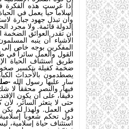
إذا غرست هذه الفكرة ف
إسلاماً حياً يعمل في الحيا
وأن تبذل جهود جبارة لاستئ
الدولة قائمة. ولا مجرد ال
أن تقدر العوائق الضخمة ا
الأشياء أن ينبه المسلمو
المفكرين بوجه خاص إلى ا
القول والعمل سائراً في ط
طريق استئناف الحياة الإ
ضخمة كفيلة بتكسير صخوره،
يصطدمون بالأحداث الكبار،
سار عليها رسول الله
-صلى
فيها، والنصر محققاً لا ش
دقيقاً، على أن يكون الاقت
حتى لا يتعثر السائر، لأن
في العمل. ولهذا لم يكن قي
دول تحكم شعوباً إسلامية 
استئناف حياة إسلامية، ليس