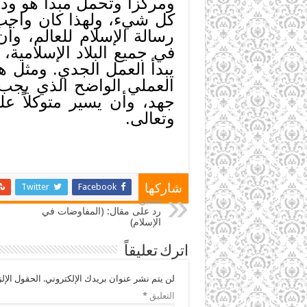
ومركزاً وتحمل مبدأ هو ود
كل شيء، ولهذا كان واجب ك
رسالة الإسلام للعالم، وأ
في جميع البلاد الإسلامية،
يبدأ العمل الجدي. ومثل ه
العملي الواضح الذي يجب 
جهد، وأن يسير متوكلاً ع
وتعالى.
Twitter
Facebook
شاركها
السابق
رد على مقال: (المفاوضات في
الإسلام)
اترك تعليقاً
لن يتم نشر عنوان بريدك الإلكتروني.
الحقول الإلز
التعليق
*