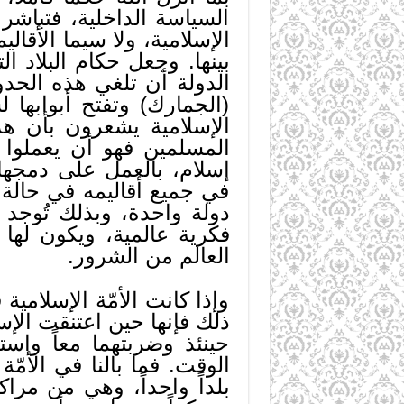
السياسة الداخلية، فتباشر
الإسلامية، ولا سيما الأقال
بينها. وجعل حكام البلاد ا
الدولة أن تلغي هذه الحدو
(الجمارك) وتفتح أبوابها 
الإسلامية يشعرون بأن هذ
المسلمين فهو أن يعملوا ل
إسلام، بالعمل على دمجها 
في جميع أقاليمه في حالة 
دولة واحدة، وبذلك تُوجد ا
فكرية عالمية، ويكون لها
العالم من الشرور.
وإذا كانت الأمّة الإسلامية
ذلك فإنها حين اعتنقت الإ
حينئذ وضربتهما معاً واس
الوقت. فما بالنا في الأمّ
بلداً واحداً، وهي من مر