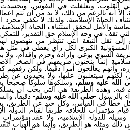
ي القلوب، وتغلغلت في النفوس، وتجسدت
ة. إلاّ أنه بالرغم من ذلك، لا بد من أن تتم أعم
ناف الحياة الإسلامية. ولذلك لا يكفي مجرد ا
حماسة والأمل ليحقق استئناف الحياة الإسلامي
لتي تقف في وجه الإسلام حق التقدير، للتمكن م
ن إلى ثقل التبعة التي تنتظر من ينهضون لهذ
لمسؤولية الكبرى لكل رأي يعطى في مثل هذا
ريقة السوي بوعي وإرادة وجزم وإقدام، ولا بد
سلامية إنما ينحتون طريقهم في الصخر الأ
 وأنهم يعالجون أمراً دقيقاً. ولكن رفقهم ك
 لكنهم سيتغلبون عليها، ولا يحيدون عن طريق
 الله عليه وسلم
، وسلكوها سلوكاً صحيحاً يج
ك فيه. وهذه الطريقة هي التي يجب أن يسلكه
داء بالرسول
-صلى الله عليه وسلم-
دقيقاً، وال
 كل خطأ في القياس، وكل حيد عن الطريق، يس
ام مؤتمرات للخلافة طريقاً لقيام الدولة الإ
وسيلة للدولة الإسلامية، ولا عقد مؤتمرات 
 ذلك ومثله هو الطريق، وإنما هو أُلهيات تُنَ