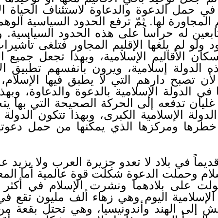
 في حمل الدعوة والدعاوة لاستئناف الحياة الإ
يم المجاورة لها. ثمّ ترفع الحدود السياسية الو
لتابعين له حراساً على هذه الحدود السياسية. 
د ولو لم يلغها الإقليم المجاور فتلغى تأشير
لسكان الأقاليم الإسلامية، وبهذا تجعل جميع ا
ه الدولة إسلامية، ويرون بأنفسهم تطبيق الإ
أن تصبح دارهم التي لا يطبق فيها الإسلام، وا
في الدولة الإسلامية بالدعوة والدعاوة، وبهذ
غليان تدفعه إلى الحركة الصحيحة التي بها 
لدولة الإسلامية الكبرى، وبهذا تتكون الدولة ا
 خطرها ومركزها الذي يمكنها من حمل دعوته
 قديماً في بلاد لا تعدو جزيرة العرب ولا يزيد
سلام وحملت الدعوة شكلت قوة عالمية أما المعس
تولت على بلادهما ونشرت الإسلام في أكثر
ة الإسلامية اليوم وهي زهاء ألف مليون تقع ف
اكش إلى الهند وأندونيسيا، وهي تحتل بقعة م