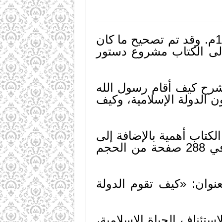
صدرت الطبعة الخامسة من كتاب «الدولة الإسلامية» سنة 1414هـ ـ 1994م. وقد تم تصحيح ما كان
لى الكتاب مشروع دستور
 الكتاب صدرت سنة 1953م. والكتاب يشرح كيف أقام رسول الله
ن الدولة الإسلامية، وكيف
لكتاب أهمية بالإضافة إلى
موضوعه. الناشر هو دار الأمة ـ بيروت ص.ب. (135190). ويقع الكتاب في 288 صفحة من الحجم
وان: «كيف تقوم الدولة
ستئناف الحياة الإسلامية،