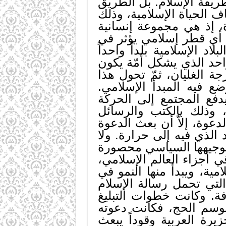
ريقة الإسلام. بل الطريق
اف الحياة الإسلامية، وذلك
ة، إذ هي مجموعة إنسانية
 أي قطر إسلامي يؤثر في
اد الإسلامية بلداً واحداً
احد الذي يشكل أمّة يكون
ة الغليان، ثمّ تحول هذا
ع فيه المبدأ الإسلامي.
يدفع المجتمع إلى الحركة
، وذلك بالكتب والرسائل
دعوة، إلاّ أن بعث الدعوة
الذي فيه إلى حرارة. ولا
ي توجيهها السياسي محصورة
قي أجزاء العالم الإسلامي،
امية، ويبدأ منها النمو في
 التي تحمل رسالة الإسلام
فة. وكانت خطوات التبليغ
وسم الحج، فكانت دعوته
رة العربية وقوداً يبعث