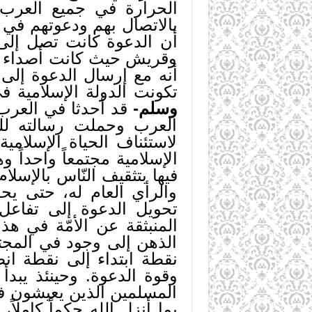
الحرارة في جميع العرب
بالاتصال بهم ودعوتهم في 
أن الدعوة كانت تصل إلى
وقريش حيث كانت أصداء هذا
أنه مع إرسال الدعوة إلى 
تكونت الدولة الإسلامية ف
وسلم-
قد أحدثا في العرب 
العرب وحملت رسالته للعا
لاستئناف الحياة الإسلامية
الإسلامية مجتمعاً واحداً 
فيها بتثقيف النّاس بالإسلا
والرأي العام له، حتى يحصل
تحويل الدعوة إلى تفاعل 
المنبثقة عن الأمّة في هذ
الذهن إلى وجود في المجت
نقطة ابتداء إلى نقطة انط
وقوة الدعوة. وحينئذ يبد
المسلمين الذين يعيشون في
بما أنزل الله حكماً كاملاً