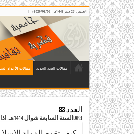
الخميس، 23 صفر 1448هـ | 2026/08/06م
مقالات العدد الجديد
مقالات الأعداد السا
العدد 83
-
[:ar]السنة السابعة شوال 1414هـ, اذار 1994م[:]
كيف تقوم الدولة الإسلام