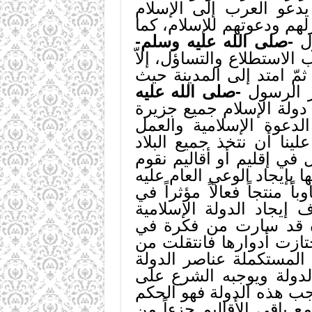
دعو العرب إلى الإسلام
هم ودعوتهم للإسلام، كما
ول
-صلى الله عليه وسلم-
لاستطلاع والتساؤل، إلاّ
مّ امتد إلى المدينة حيث
ار الرسول
-صلى الله عليه
دولة الإسلام جميع جزيرة
لدعوة الإسلامية والعمل
لينا أن نتخذ جميع البلاد
 في إقليم أو أقاليم نقوم
ا بإيجاد الوعي العام عليه
 منتجاً فعالاً مؤثراً في
إيجاد الدولة الإسلامية
دعوة قد سارت من فكرة في
ازت أدوارها فانتقلت من
 المستكملة عناصر الدولة
لدولة ويوجبه الشرع على
جب هذه الدولة فهو الحكم
مع باقي الأقاليم جزءاً من