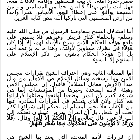
ضمن حدود آمنة، أي بيعه فلسطين وإقامة علاقات معه.
فهل أنت راض بهذا؟ لا أظن أحداً من المسلمين ولو من
الفسقة يوافق على إعطاء اليهود الأنجاس شبراً واحداً
من أرض المسلمين التي باركها الله بنص كتابه العزيز.
أما استدلال الشيخ بمفاوضة الرسول ص-صلى الله عليه
وسلم- والخلفاءِ كفارَ قريش وغيرهم فلا ينطبق على
واقع هؤلاء الحكام الذين تتبرع بالإفتاء لهم، إلا إذا كان
هؤلاء في نظرك مساوين لأولئك، وهذا ما لم يزعمه أحد،
بل إنّ هؤلاء الحكام يأنفون من ذكر الإسلام على
ألسنتهم إلا بالسوء.
أما المسألة الثانية وهي اعتراف الشيخ بقرارات مجلس
الأمن وما رسخته وسائل الإعلام في الأذهان من مثل
مبدأ (الأرض مقابل السلام) فأقول: إن مجلس الأمن
وهيئة الأمم المتحدة وغيرها من المؤسسات إنما هي
شرعة كفر، لأن الذين وضعوا لوائحها وصاغوا قراراتها
هم كفار ولأن الذي يتحكم في القرارات الصادرة عنها
من الكفار، فلا يجوز لمسلم أن يحتكم إلى شرائع الكفر
تحت أي شعار، بل إن القرآن يفرض علينا أن نحتكم إلى
الله لا غير، قال تعالى: {
إِنْ الْحُكْمُ إِلاَّ لِلَّهِ
} وقال: {
فَلاَ
وَرَبِّكَ لاَ يُؤْمِنُونَ حَتَّى يُحَكِّمُوكَ فِيمَا شَجَرَ بَيْنَهُمْ
}.
إن قرارات الأمم المتحدة التي يعتد بها الشيخ هي