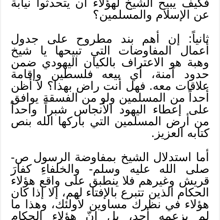
فكيف يبيح الشيخ لهؤلاء أن يتحدثوا نيابة
عن الإسلام والمسلمين؟
ثانياً: إن أهم بند مطروح على جدول
أعمال المفاوضات التي تبيحها يا شيخ
وهبة هو الاعتراف بالكيان اليهودي ضمن
حدود آمنة، أي بيعه فلسطين وإقامة
علاقات معه. فهل أنت راض بهذا؟ لا أظن
أحداً من المسلمين ولو من الفسقة يوافق
على إعطاء اليهود الأنجاس شبراً واحداً
من أرض المسلمين التي باركها الله بنص
كتابه العزيز.
أما استدلال الشيخ بمفاوضة الرسول ص-
صلى الله عليه وسلم- والخلفاءِ كفارَ
قريش وغيرهم فلا ينطبق على واقع هؤلاء
الحكام الذين تتبرع بالإفتاء لهم، إلا إذا كان
هؤلاء في نظرك مساوين لأولئك، وهذا ما
لم يزعمه أحد، بل إنّ هؤلاء الحكام