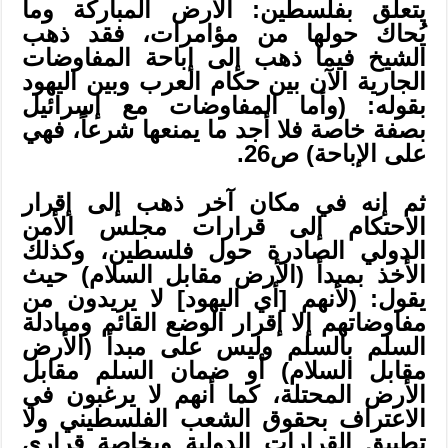
يتعلق بفلسطين: الأرض المباركة وما
يُحاك حولها من مؤامرات، فقد ذهب
الشيخ فيما ذهب إلى إباحة المفاوضات
الجارية الآن بين حكام العرب وبين اليهود
بقوله: (وأما المفاوضات مع إسرائيل
بصفة خاصة فلا أجد ما يمنعها شرعاً، فهي
على الإباحة) ص26.
ثم إنه في مكان آخر ذهب إلى إقرار
الاحتكام إلى قرارات مجلس الأمن
الدولي الصادرة حول فلسطين، وكذلك
الأخذ بمبدأ (الأرض مقابل السلام) حيث
يقول: (لأنهم [أي اليهود] لا يريدون من
مفاوضاتهم إلا إقرار الوضع القائم ومبادلة
السلم بالسلم وليس على مبدأ (الأرض
مقابل السلام) أو ضمان السلم مقابل
الأرض المحتلة، كما أنهم لا يرغبون في
الاعتراف بحقوق الشعب الفلسطيني ولا
تطبيق القرارات الدولية وبخاصة قراري