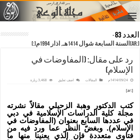
العدد 83
-
[:ar]السنة السابعة شوال 1414هـ, اذار 1994م[:]
رد على مقال: (المفاوضات في
الإسلام)
1414/09/24م
المقالات
اضف تعليق
3,468 زيارة
[:ar]
كتب الدكتور وهبة الزحيلي مقالاً نشرته
مجلة كلية الدراسات الإسلامية في دبي
في عددها السابع بعنوان (المفاوضات في
الإسلام). وبغضّ النظر عما ورد فيه من
فتاوى متعددة فإن الذي يعنينا منها ما