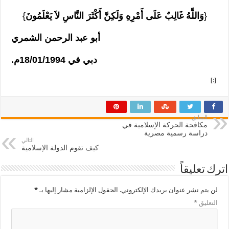
{
وَاللَّهُ غَالِبٌ عَلَى أَمْرِهِ وَلَكِنَّ أَكْثَرَ النَّاسِ لاَ يَعْلَمُونَ
}
أبو عبد الرحمن الشمري
دبي في 18/01/1994م.
[:]
السابق
مكافحة الحركة الإسلامية في
دراسة رسمية مصرية
التالي
كيف تقوم الدولة الإسلامية
اترك تعليقاً
لن يتم نشر عنوان بريدك الإلكتروني.
الحقول الإلزامية مشار إليها بـ
*
التعليق
*