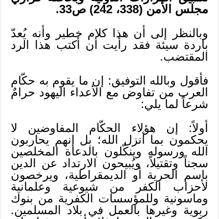
مجلس الأمن (338، 242) ص33.
وبالنظر إلى أن هذا كلام خطير وأنه يُعدّ
باردة سيئة فقد رأيت أن أكتب هذا الرد
المقتضب.
فأقول وبالله التوفيق: إن ما يقوم به حكّام
العرب من تفاوض مع الأعداء اليهود حرامٌ
شرعاً لما يلي:
أولاً: إن هؤلاء الحكّام المفاوضين لا
يحكمون بما أنزل الله؛ بل إنهم يحاربون
الله ورسوله وينكّلون بالدعاة المخلصين
سجناً وتقتيلاً، ويُبيحون الارتداد عن الدين
باسم الحرية أو الديمقراطية، ويرخصون
لأحزاب الكفر من شيوعية وعلمانية
وماسونية وللمؤسسات الكفرية من بنوك
ربوية وغيرها بالعمل في بلاد المسلمين.