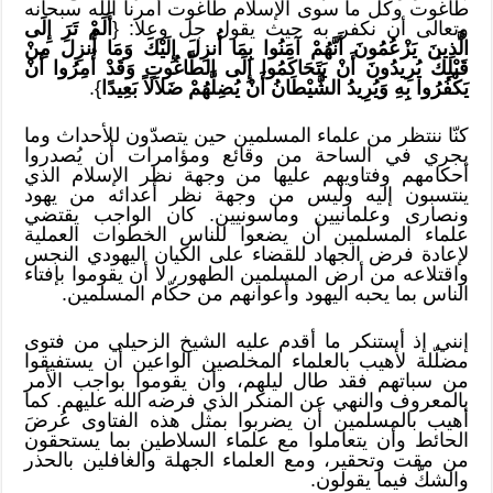
طاغوت وكل ما سوى الإسلام طاغوت أمرنا الله سبحانه
وتعالى أن نكفر به حيث يقول جل وعلا: {
أَلَمْ تَرَ إِلَى
الَّذِينَ يَزْعُمُونَ أَنَّهُمْ آمَنُوا بِمَا أُنزِلَ إِلَيْكَ وَمَا أُنزِلَ مِنْ
قَبْلِكَ يُرِيدُونَ أَنْ يَتَحَاكَمُوا إِلَى الطَّاغُوتِ وَقَدْ أُمِرُوا أَنْ
يَكْفُرُوا بِهِ وَيُرِيدُ الشَّيْطَانُ أَنْ يُضِلَّهُمْ ضَلاَلاً بَعِيدًا
}.
كنّا ننتظر من علماء المسلمين حين يتصدّون للأحداث وما
يجري في الساحة من وقائع ومؤامرات أن يُصدروا
أحكامهم وفتاويهم عليها من وجهة نظر الإسلام الذي
ينتسبون إليه وليس من وجهة نظر أعدائه من يهود
ونصارى وعلمانيين وماسونيين. كان الواجب يقتضي
علماء المسلمين أن يضعوا للناس الخطوات العملية
لإعادة فرض الجهاد للقضاء على الكيان اليهودي النجس
واقتلاعه من أرض المسلمين الطهور، لا أن يقوموا بإفتاء
الناس بما يحبه اليهود وأعوانهم من حكّام المسلمين.
إنني إذ أستنكر ما أقدم عليه الشيخ الزحيلي من فتوى
مضلّلة لأهيب بالعلماء المخلصين الواعين أن يستفيقوا
من سباتهم فقد طال ليلهم، وأن يقوموا بواجب الأمر
بالمعروف والنهي عن المنكر الذي فرضه الله عليهم. كما
أهيب بالمسلمين أن يضربوا بمثل هذه الفتاوى عُرضَ
الحائط وأن يتعاملوا مع علماء السلاطين بما يستحقون
من مقت وتحقير، ومع العلماء الجهلة والغافلين بالحذر
والشكّ فيما يقولون.