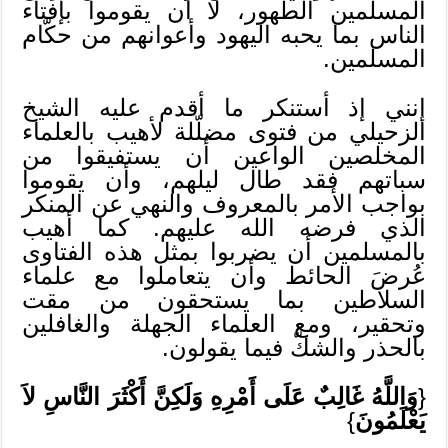
المسلمين الطهور، لا أن يقوموا بإفتاء
الناس بما يحبه اليهود وأعوانهم من حكّام
المسلمين.
إنني إذ أستنكر ما أقدم عليه الشيخ
الزحيلي من فتوى مضلّلة لأهيب بالعلماء
المخلصين الواعين أن يستفيقوا من
سباتهم فقد طال ليلهم، وأن يقوموا
بواجب الأمر بالمعروف والنهي عن المنكر
الذي فرضه الله عليهم. كما أهيب
بالمسلمين أن يضربوا بمثل هذه الفتاوى
عُرضَ الحائط وأن يتعاملوا مع علماء
السلاطين بما يستحقون من مقت
وتحقير، ومع العلماء الجهلة والغافلين
بالحذر والشكّ فيما يقولون.
{
وَاللَّهُ غَالِبٌ عَلَى أَمْرِهِ وَلَكِنَّ أَكْثَرَ النَّاسِ لاَ
يَعْلَمُونَ
}