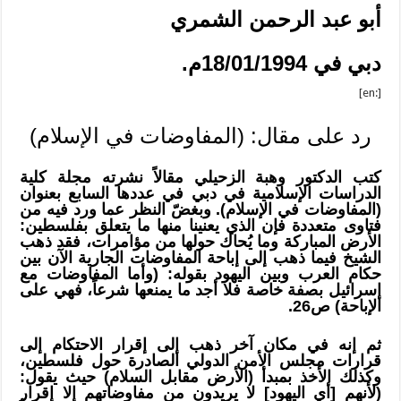
أبو عبد الرحمن الشمري
دبي في 18/01/1994م.
[:en]
رد على مقال: (المفاوضات في الإسلام)
كتب الدكتور وهبة الزحيلي مقالاً نشرته مجلة كلية
الدراسات الإسلامية في دبي في عددها السابع بعنوان
(المفاوضات في الإسلام). وبغضّ النظر عما ورد فيه من
فتاوى متعددة فإن الذي يعنينا منها ما يتعلق بفلسطين:
الأرض المباركة وما يُحاك حولها من مؤامرات، فقد ذهب
الشيخ فيما ذهب إلى إباحة المفاوضات الجارية الآن بين
حكام العرب وبين اليهود بقوله: (وأما المفاوضات مع
إسرائيل بصفة خاصة فلا أجد ما يمنعها شرعاً، فهي على
الإباحة) ص26.
ثم إنه في مكان آخر ذهب إلى إقرار الاحتكام إلى
قرارات مجلس الأمن الدولي الصادرة حول فلسطين،
وكذلك الأخذ بمبدأ (الأرض مقابل السلام) حيث يقول:
(لأنهم [أي اليهود] لا يريدون من مفاوضاتهم إلا إقرار