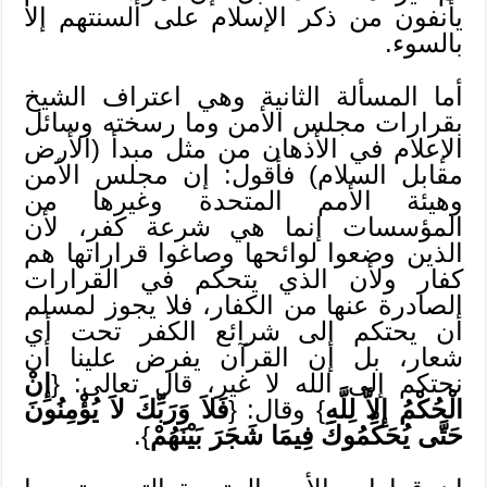
يأنفون من ذكر الإسلام على ألسنتهم إلا
بالسوء.
أما المسألة الثانية وهي اعتراف الشيخ
بقرارات مجلس الأمن وما رسخته وسائل
الإعلام في الأذهان من مثل مبدأ (الأرض
مقابل السلام) فأقول: إن مجلس الأمن
وهيئة الأمم المتحدة وغيرها من
المؤسسات إنما هي شرعة كفر، لأن
الذين وضعوا لوائحها وصاغوا قراراتها هم
كفار ولأن الذي يتحكم في القرارات
الصادرة عنها من الكفار، فلا يجوز لمسلم
أن يحتكم إلى شرائع الكفر تحت أي
شعار، بل إن القرآن يفرض علينا أن
نحتكم إلى الله لا غير، قال تعالى: {
إِنْ
الْحُكْمُ إِلاَّ لِلَّهِ
} وقال: {
فَلاَ وَرَبِّكَ لاَ يُؤْمِنُونَ
حَتَّى يُحَكِّمُوكَ فِيمَا شَجَرَ بَيْنَهُمْ
}.