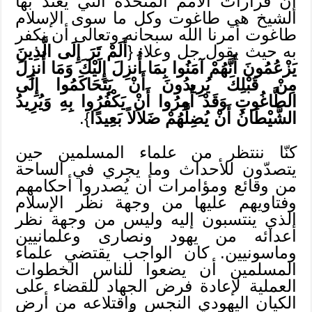
إن قرارات الأمم المتحدة التي يعتد بها
الشيخ هي طاغوت وكل ما سوى الإسلام
طاغوت أمرنا الله سبحانه وتعالى أن نكفر
به حيث يقول جل وعلا: {
أَلَمْ تَرَ إِلَى الَّذِينَ
يَزْعُمُونَ أَنَّهُمْ آمَنُوا بِمَا أُنزِلَ إِلَيْكَ وَمَا أُنزِلَ
مِنْ قَبْلِكَ يُرِيدُونَ أَنْ يَتَحَاكَمُوا إِلَى
الطَّاغُوتِ وَقَدْ أُمِرُوا أَنْ يَكْفُرُوا بِهِ وَيُرِيدُ
الشَّيْطَانُ أَنْ يُضِلَّهُمْ ضَلاَلاً بَعِيدًا
}.
كنّا ننتظر من علماء المسلمين حين
يتصدّون للأحداث وما يجري في الساحة
من وقائع ومؤامرات أن يُصدروا أحكامهم
وفتاويهم عليها من وجهة نظر الإسلام
الذي ينتسبون إليه وليس من وجهة نظر
أعدائه من يهود ونصارى وعلمانيين
وماسونيين. كان الواجب يقتضي علماء
المسلمين أن يضعوا للناس الخطوات
العملية لإعادة فرض الجهاد للقضاء على
الكيان اليهودي النجس واقتلاعه من أرض