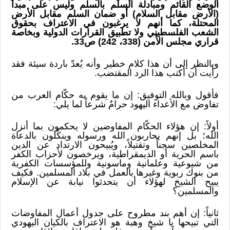
الوضع القائم ومبادلة السلم بالسلم وليس على مبدأ
(الأرض مقابل السلام) أو ضمان السلم مقابل الأرض
المحتلة، كما أنهم لا يرغبون في الاعتراف بحقوق
الشعب الفلسطيني ولا تطبيق القرارات الدولية وبخاصة
قراري مجلس الأمن (338، 242) ص33.
وبالنظر إلى أن هذا كلام خطير وأنه يُعدّ باردة سيئة فقد
رأيت أن أكتب هذا الرد المقتضب.
فأقول وبالله التوفيق: إن ما يقوم به حكّام العرب من
تفاوض مع الأعداء اليهود حرامٌ شرعاً لما يلي:
أولاً: إن هؤلاء الحكّام المفاوضين لا يحكمون بما أنزل
الله؛ بل إنهم يحاربون الله ورسوله وينكّلون بالدعاة
المخلصين سجناً وتقتيلاً، ويُبيحون الارتداد عن الدين
باسم الحرية أو الديمقراطية، ويرخصون لأحزاب الكفر
من شيوعية وعلمانية وماسونية وللمؤسسات الكفرية
من بنوك ربوية وغيرها بالعمل في بلاد المسلمين. فكيف
يبيح الشيخ لهؤلاء أن يتحدثوا نيابة عن الإسلام
والمسلمين؟
ثانياً: إن أهم بند مطروح على جدول أعمال المفاوضات
التي تبيحها يا شيخ وهبة هو الاعتراف بالكيان اليهودي