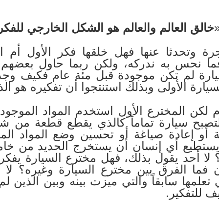
خالق العالم والعالم هو الشكل الخارجي للفكر
وتحدثا عنها فهل خلقها فكر الأول أم الث
ا نحس به ندركه، ولكن ربما حاول بعضهم أ
سيارة لم تكن موجودة قبل مئة عام فكيف وجد
يارة الأولى وبذلك استنتجوا أن تفكيره هو الذ
 لكن المخترع الأول استخدم المواد الموجودة
لتصبح سيارة تماماً كالذي يقطع قطعة من شج
 أو إعادة صياغة أو تحسين وضع المواد المو
ستطيع أي إنسان أن يستخرج الحديد من خامات
لا أحد يقول بذلك، فهل مخترع السيارة يفكر وغ
ن فما الفرق بين مخترع السيارة وغيره؟ لا
 تعلمها سابقاً والتي ميزت بينه وبين الذين لم
ف للتفكير.