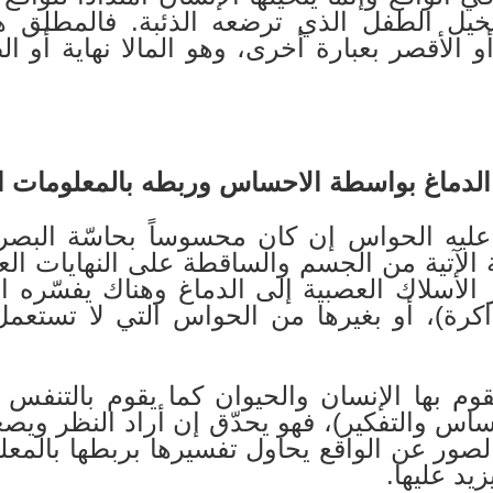
 تخيل الطفل الذي ترضعه الذئبة. فالمطلق هو
و الأقصر بعبارة أخرى، وهو المالا نهاية أو ال
 الدماغ بواسطة الاحساس وربطه بالمعلومات ا
ليه الحواس إن كان محسوساً بحاسّة البصر (
 الآتية من الجسم والساقطة على النهايات العص
لأسلاك العصبية إلى الدماغ وهناك يفسّره ا
اكرة)، أو بغيرها من الحواس التي لا تستعمل
وم بها الإنسان والحيوان كما يقوم بالتنفس 
إحساس والتفكير)، فهو يحدّق إن أراد النظر وي
لصور عن الواقع يحاول تفسيرها بربطها بالمعل
يد عليها.