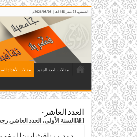
الخميس، 23 صفر 1448هـ | 2026/08/06م
مقالات العدد الجديد
مقالات الأعداد السا
العدد العاشر
-
[:ar]السنة الأولى، العدد العاشر، رجب 1408هـ، الموافق آذار 1988م[:]
ردود ومناقشات: المفهو