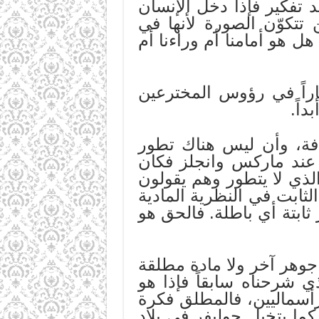
 تفكير فإذا دخل الإنسان
 تتكوّن الصورة لأنها في
ل هو أمامنا أم وراءنا أم
راً في رؤوس المخترعين
اً.
افة، وأن ليس هناك تطور
ر عند ماركس وانجلز فكان
الذي لا يتطور وهم يقولون
ثابت في النظرية المادية
ثابتة أي باطلة. فالحق هو
 جوهر آخر ولا مادة مطلقة
 شرحناه سابقاً فإذا هو
رأسماليين، فالمطلق فكرة
ع كما يتخيل جوليفر في بلاد