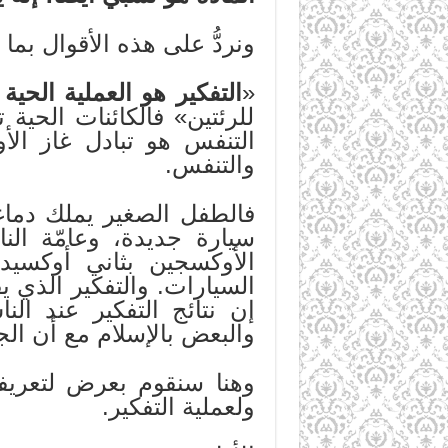
ونردُّ على هذه الأقوال بما 
«
التفكير هو العملية الحية
للرئتين» فالكائنات الحية 
التنفس هو تبادل غاز الأ
والتنفس.
فالطفل الصغير يملك دماغاً
سيارة جديدة، وعامّة الن
الأوكسجين بثاني أوكسيد 
السيارات. والتفكير الذي يق
إن نتائج التفكير عند ال
والبعض بالإسلام مع أن ال
وهنا سنقوم بعرض لتعريف
ولعملية التفكير.