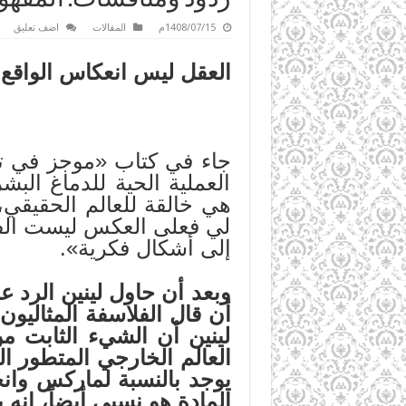
1408/07/15م
المقالات
اضف تعليق
العقل ليس انعكاس الواقع 
العملية الحية للدماغ الب
هي خالقة للعالم الحقيقي،
لي فعلى العكس ليست الفك
إلى أشكال فكرية».
وبعد أن حاول لينين الرد ع
لينين أن الشيء الثابت م
العالم الخارجي المتطور ا
يوجد بالنسبة لماركس وانج
المادة هو نسبي أيضاً، إنه