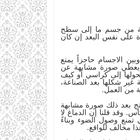
ئية من جسم ما إلى سطح
ة على نفس البعد إن كان
ين الاجسام حاجزاً يمنع
س يعطي صورة مشابهة عن
نحولها إلى كراسي أو كيف
غير شكلها بعد الصناعة،
ة من العمل.
ج بعد ذلك صورة مشابهة
. وقد قلنا إن الدماغ لا
تمنع وصول الضوء وبناءً
ذا مخالف للواقع.