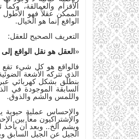
الأقزام والعمالقة، وكما
الممكن عقلاً فهو الأطول أ
الواقع إنما هو الخيال.
التعريف الصحيح للعقل:
«
العقل هو نقل الواقع إلى
فالواقع هو كل شيء تقع ع
الذي تتركه الأشعة الضوئية
ينطلق بشكل كهربائي عبر ا
السابقة الموجودة في الذ
واللمس والشم والذوق.
والإحساس عملية حيوية يق
والإشتراكيون معاً بين ال
ويشم الخ.. وبعد أن يأخذ ا
الجيل عن الجيل السابق ويز