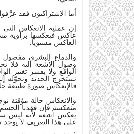
أما الإشتراكيون فقد عرَّفوا 
إن عملية الانعكاس التي
عاكس فيعكسها بزاوية مسا
العاكس مستوياً.
والدماغ البشري مفصول عن
وصول الأشعة إليه فلا ت
الواقع ولا يفسر تغيير ال
نستخرج الحديد ونحوّله إ
فالإنعكاس صورة طبيعة جامد
والانعكاس حالة مؤقتة ت
منعكسة فإن فقدنا الجسم و
يعكس أشعة لأنه ليس سطحا
على هذا التعريف لا يوجد تف