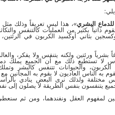
يلي:
 للدماع البشري
»، هذا ليس تعريفاً وذلك مثل «ا
تقوم ذاتياً بكثير من العمليات كالتنفس والتك
وكسجين بثاني أوكسيد الكربون في الرئتين، 
 بشرياً ورئتين ولكنه يتنفس ولا يفكر، والعال
اس لا تستطيع ذلك مع أن الجميع يملك دماغا
الكربون، والحيوانات تتنفس كالبشر وتملك د
وم به الناس العاديون لا يقوم به المجانين مع أ
ناس مختلفة ولذلك نرى البعض ينادي بالرأسما
جميع يتنفسون بنفس الطريقة لا يصلون إلى نفس
ين لمفهوم العقل ونفندهما، ومن ثم سنعطى