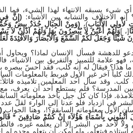
ي شيء يسبقه الانتهاء لهذا الشيء، فما الذ
 إنه الاختلاف والتشابه بين الأشياء:
(إِنَّ فِي
اتٍ لأُولِي الأَلْبَابِ
)،
(وَمِنْ الْجِبَالِ جُدَدٌ بِيضٌ وَحُمْرٌ
َا
[، ]
وَلَهُمْ أَعْيُنٌ لاَ يُبْصِرُونَ بِهَا وَلَهُمْ آذَانٌ لاَ يَسْ
نَ شَيْئًا وَجَعَلَ لَكُمْ السَّمْعَ وَالأَبْصَارَ وَالأَفْئِدَةَ لَعَ
دعو للدهشة فيسأل الإنسان لماذا؟ ويحاول أن
هو علامة للتمييز والتفريق بين الأشياء، فا
ما هذا؟ فيقالُ له أنه كلب، فقد أحسّ ببصره
لك كلباً آخر غير الأول فيربط بالمعلومات ال
 كلب. وقد سأل أحد المعلمين تلاميذه قائل
 وبين المدرسة؟ فلم يستطع أحد أن يعرف، مع
لامذة. فإذا كان كل جيل يأخذ معلوماته السابق
بشر في ازدياد فلو عدنا إلى الوارء لقلّ عدد ا
سان الأول معلوماته السابقة؟!، وهنا الجواب
(و
 أَنْبِئُونِي بِأَسْمَاءِ هَؤُلاَء إِنْ كُنتُمْ صَادِقِينَ
* قَالُوا
ولا لأحد من البشر إلا أن يعلّمه غيره، فالطف
ه أستاذه فيتعلم، ولو أمكن أن يتعلم وحده لم 