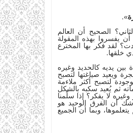
ة
».
اني؟ الصحيح أن العالم
ن يفسروا بهذه المقولة
ت؟ لقد فكر بها المخترع
ي خلقها.
 بين يديه كالحديد وغيره
رة ويعيد صياغتها لتصبح
جودة لتصبح أكثر ملاءمة
ه ثم يُعيد سكبه بالشكل
يره لا يفكر؟ إذا سلّمنا
 شك أن الفرق الوحيد هو
 يتعلموها، وبما أن الجميع