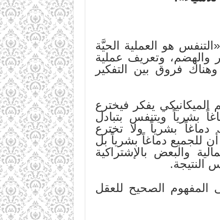
لتنفس هو العملية الحيَّة
اثر والهضم، وتعريف عملية
وهناك فروق بين التفكير
م الميكانيكي يفكر فيخترع
ً بشرياً ويتنفس بتبادل
ماغاً بشرياً ولا تخترع
ن للجميع دماغاً بشرياً بل
لية والبعض بالإشتراكية
 النتيجة.
 المفهوم الصحيح للعقل