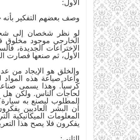
الأول:
وصف بعضهم التفكير بأنه «
لو نظر شخصان إلى شجرة 
الخارجي موجود مخلوق فم
الاختراعات الجديدة، فال
الأول، ثم صنعها فصارت الس
والخلق هو الإيجاد من عدم
وأعاد صياعة هذه المواد 
كرسياً. وهذا يسمى صناعة
لحاجات الناس. ولكن هل ي
المطلوب ليصنع به سيارة؟ 
أن البشر العاديين يفكرو
المعلومات الميكانيكية التي
يفكرون فلا يصح هذا التعري
الثاني: