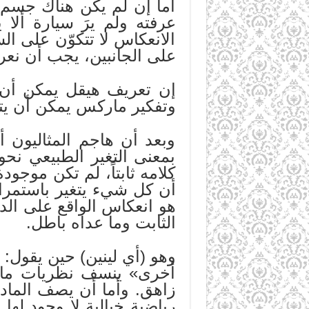
أما إن لم يكن هناك جسم ت
عرفته ولم يرَ سيارة ألا 
الانعكاس لا تتكوّن على ال
على الجانبين، يجب أن نع
إن تعريف هيقل يمكن أن 
وتفكير ماركس يمكن أن يتح
وبعد أن هاجم المثاليون 
بمعنى التغير الطبيعي نحو
كلامه ثابتاً، لم تكن موجو
أن كل شيء يتغير باستمرار
هو انعكاس الواقع على الدم
الثابت وما عداه باطل.
وهو (أي لينين) حين يقول: 
أخرى» ينسف نظريات ماركس
زاهق. وأما أن يصف المادة
رياضية خيالية لا وجود لها ف