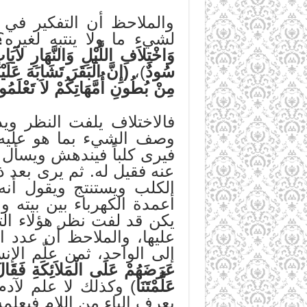
والملاحظ أن التفكير في أ
لشيء ما ولا ينتبه لغيره؟
وَاخْتِلاَفِ اللَّيْلِ وَالنَّهَارِ لآيَ
سُودٌ
)،
(إِنَّ الْبَقَرَ تَشَابَهَ عَلَيْن
مِنْ بُطُونِ أُمَّهَاتِكُمْ لاَ تَعْلَمُو
فالاختلاف يلفت النظر وي
وصف الشيء بما هو عليه، ف
فيرى كلباً فيندهش ويسأل 
عنه فقيل له. ثم يرى بعد ذ
الكلب ويستنتج ويقول أنه
أعمدة الكهرباء بين بيته
يكن قد لفت نظر هؤلاء الت
عليها، والملاحظ أن عدد ال
إلى الواحد، ثمن علّم الإن
عَرَضَهُمْ عَلَى الْمَلاَئِكَةِ فَقَالَ
عَلَّمْتَنَا
) وكذلك لا علم لآدم 
يعرف الباء من اللام فيعلم