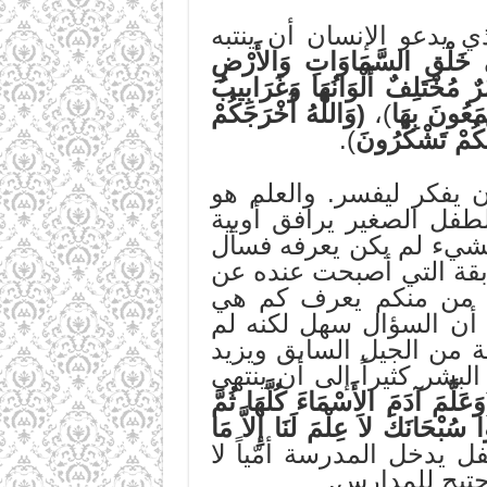
ي يدعو الإنسان أن ينتبه
 خَلْقِ السَّمَاوَاتِ وَالأَرْضِ
 مُخْتَلِفٌ أَلْوَانُهَا وَغَرَابِيبُ
مَعُونَ بِهَا
)،
(وَاللَّهُ أَخْرَجَكُمْ
لَّكُمْ تَشْكُرُونَ
).
 يفكر ليفسر. والعلم هو
لطفل الصغير يرافق أوبية
 بشيء لم يكن يعرفه فسأل
سابقة التي أصبحت عنده عن
اً: من منكم يعرف كم هي
 أن السؤال سهل لكنه لم
ة من الجيل السابق ويزيد
لبشر كثيراً إلى أن ينتهي
َعَلَّمَ آدَمَ الأَسْمَاءَ كُلَّهَا ثُمَّ
 سُبْحَانَكَ لاَ عِلْمَ لَنَا إِلاَّ مَا
ل يدخل المدرسة أمّياً لا
احتيج للمدارس.