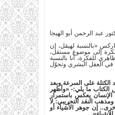
تور عبد الرحمن أبو الهيجا
فة» صفحة 60 و61 ما يلي: كتب ماركس «بالنسبة لهيقل، إن
الفكرة إلى موضوع مستقل،
هري للفكرة، أنا بالنسبة
في العقل البشري وتحوّل
د الكتلة على السرعة وبعد
يون أن المادة خرافة جاء في الصفحة 68 من نفس الكتاب ما يلي:- «وأظهر
 الإنسان يعكس باستمرار
مذهب النقد التجريبي: لا
رى.. إن جوهر الأشياء أو
للاشياء».