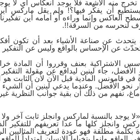
خرج منه الأشعة فلا يوجد انعكاس أي لا يوجد
يستطيع أن يفكّر فيها؟! ولم يقل ماركس أين
سطح العاكس وإنما وراءه أو أمامه أين تفكيرنا ه
رف لنحرسه من السرقة!!.
يتحدث عن صناعة الأشياء بعد أن تكون أفكا
دّث عن الإحساس بالواقع وليس عن التفكير أبد
أسس الاشتراكية بعنف وقرروا أن المادة خر
 الأفضل، جاء لينين ليدافع عن مقولة التفكي
دة في قامونس المادية قبل الآن لأن الثابت هو 
 نحو الأفضل. وعندما يدعي لينين أن الشيء ال
اغ، نفهم من ذلك أن بقية جوانب النظرية غير 
«لا يوجد بالنسبة لماركس وانجلز ثابت آخر ولا
 وانجلز كلها ما عدا تعريفهم للتفكير الذي
 بكلمة مطلقة فهو عودة لتعريف المثاليين ال
ي الواقع وإنما يتخيلها الإنسان امتداداً للواق