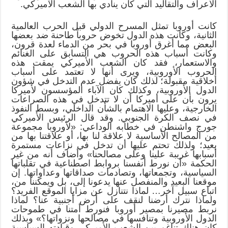
الأعراف والتقاليد التي كان ينادي بها الشعب الأميركي.
كانت أوروبا تمثل المسرح الدولي قبل الحرب العالمية
الثانية، وكانت هذه الدول تخوض حروباً طاحنة ضد بعضها
البعض مما أغرق أوروبا في بحر من الدماء لعدة قرون،
وكانت أسباب هذه الحروب هي التسابق على الغنائم
والاستعمار، فقد كان الشعب الأميركي يمقت هذه
الحروب الأوروبية، ويرى أنها لا تعتمد على أسباب
أخلاقية مقبولة؛ لذلك كان يفضل عدم التدخل في شؤون
الدول الأوروبية، وكذلك كان الآباء المؤسسون لأميركا
يرون بأن على أميركا أن لا تتدخل في هذه الصراعات
الخارجية، وعليها الاهتمام بالشأن الداخلي، وبسط النفوذ
في نصف الكرة الجنوبي. وقد قال الرئيس الأميركي
جورج واشنطن في خطابه الوداعي: «لأوروبا مجموعة
من المصالح الأساسية لا علاقة لنا بها، أو علاقتنا بها من
بعيد؛ ولذلك تحتم عليها أن تدخل في نزاعات مستمرة
أسبابها غريبة علينا وعلى مصالحنا» وأضاف أنه من غير
الحكمة «أن نورط أنفسنا بروابط اصطناعية في تقلباتها
السياسية، وتجمعاتها، وتصادمات صداقاتها وعداواتها. إن
موقعنا البعيد والمنفصل عنها يدعونا إلى، بل ويمكننا من،
اتباع سبيل آخر… لماذا نتنازل عن مزايا الموقع الفريد؟
ولماذا نترك أرضنا لنقف على أرض أجنبية عنا؟ لماذا
نربط مصيرنا بمصير أوروبا فنورط أمتنا في طموحات
الدول الأوروبية وتنافسها في مصالحها ونزواتها؟» وبذلك
كان هناك تناغم بين الشعب الأميركي وقيادته السياسية