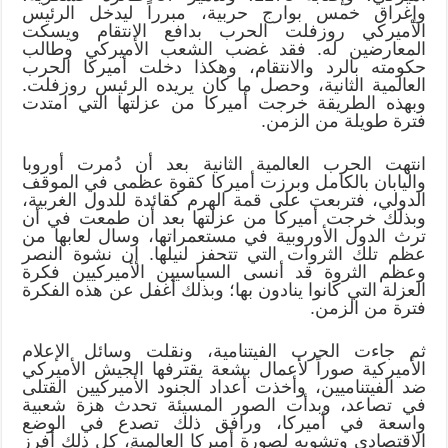
وإغراق خمس بوارج حربية، مبرراً ليدخل الرئيس
الأميركي روزفلت الحرب بدافع الانتقام ويسكت
المعارضين له. فقد غضب الشعب الأميركي وطالب
حكومته بالرد والانتقام، وهكذا دخلت أميركا الحرب
العالمية الثانية، وحصل ما كان يريده الرئيس روزفلت.
وبهذه الطريقة خرجت أميركا من عزلتها التي امتدت
فترة طويلة من الزمن.
انتهت الحرب العالمية الثانية بعد أن دُمرت أوروبا
واليابان بالكامل وبرزت أميركا كقوة عظمى في الموقف
الدولي، فتربعت على قمة الهرم كقائدة للدول الغربية،
وبذلك خرجت أميركا من عزلتها بعد أن طمعت في أن
ترث الدول الأوروبية في مستعمراتها، وسال لعابها من
عظم تلك الثروات التي تتحفز لنيلها. إن نشوة النصر
وعظم الثروة قد أنسى السياسيين الأميركيين فكرة
العزلة التي كانوا ينادون بها؛ وبذلك أغفل عن هذه الفكرة
فترة من الزمن.
ثم جاءت الحرب الفيتنامية، ونقلت وسائل الإعلام
الأميركية صوراً لأعمال بشعة يقترفها الجيش الأميركي
ضد الفيتناميين، وأخذت أعداد الجنود الأميركيين القتلى
في تصاعد، وبدأت الصور المسيئة تحدث هزة شعبية
واسعة في أميركا، ورافق ذلك تصدع في الوضع
الاقتصادي وتشويه لصورة أميركا العالمية، كل ذلك أفرز