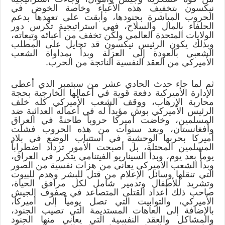
نيكسون بتخفيف هذه الأعباء وخاصة الخوض في
الحروب المباشرة بجنودها، وأبقت على تعهدها بدعم
الحلفاء بالمال والسلاح، فهي استراتيجية تكرس دور
الولايات المتحدة العالمي ولكن تخفف من أعبائه وتبعاته،
وبذلك يكون الرئيس نيكسون قد تحايل على المطلب
الشعبي بالعودة إلى العزلة وبدأ بمداواة الشعب
الأميركي من العقد النفسية الناتجة من الحرب.
ثم لما جاء حدث الحادي عشر من سبتمبر الذي أعطى
الإدارة الأميركية دفعة قوية في أعمالها الخارجية بحجة
محاربة الإرهاب، ووقف الشعب الأميركي كله خلف
الرئيس الأميركي بوش مؤيداً له في أعماله العدائية ضد
المسلمين، وخاضت أميركا حروباً طاحنةً في العراق
وأفغانستان، وبعد سنوات من هذه الحروب فشلت
أميركا بحربها الوحشية في استتباب الوضع في بلاد
المسلمين المحتلة، بل أصبحت الأمور تزداد اضطراباً
يوماً بعد يوم، وبدأ السيناريو الفيتنامي يتكرر في العراق،
وبدأ الشعب الأميركي يعاني من هزات نفسية من الصور
التي تنقلها وسائل الإعلام من قتل للبشر وهدم للبيوت
وتشريد للأطفال وتدمير شامل لكل مرافق الحياة،
صاحب ذلك أعداد القتلى المتصاعد في صفوف الجيش
الأميركي، والتوابيت التي تصل يومياً إلى أميركا،
بالإضافة إلى العاهات المستديمة التي تصيب الجنود،
والمشاكل والعقد النفسية التي يعاني منها الجنود