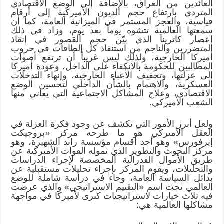
العائدين من العراق، بالإضافة إلى الوضع الاقتصادي
المتردي بارتفاع حجم الديون الأميركية إلى أرقام
قياسية، والعجز المستمر في الميزانية العامة، كما أن
سمعتها العالمية تتشوه يوماً بعد يوم، وزاد في ذلك
إعصار كاترينا الذي بيّن حجم القصور في إنقاذ
المتضررين والناجم من استنفاذ كل الطاقات في حروب
أميركا الخارجية، ولذلك ليس غريباً أن ترتفع أصوات
المطالبين للحكومة بالانكفاء على الداخل،
وعودة أميركا
إلى عزلتها،
وتخفيف الأعباء الخارجية، وإنهاء التدخلات
العسكرية، والاهتمام بالشأن الداخلي لتحسين الوضع
الاقتصادي، وعلاج المشاكل الاجتماعية التي يعاني منها
الشعب الأميركي.
ولعل أبرز الأمور التي تكشف عن وجود فكرة العزلة في
العقل الأميركي هو ما طرحه مركز «بروجيكت
إيرفورس» وهو أحد أقسام مؤسسة راند الشهيرة، وهو
مركز البحوث والتطوير الذي تموله القوات الأميركية عن
طريق الأموال الفدرالية المخصصة لإجراء الدراسات
والتحليلات، ويقوم المركز بإجراء تحليلات مستقبلية عن
بدائل السياسة العامة، وجاء في دراسة شاملة للوضع
العالمي تحت اسم «التقييم الاستراتيجي» والذي عرضت
فيه ثلاث خيارات لاستراتيجيات كبرى لأميركا في مواجهة
مشاكلها العالمية هي: