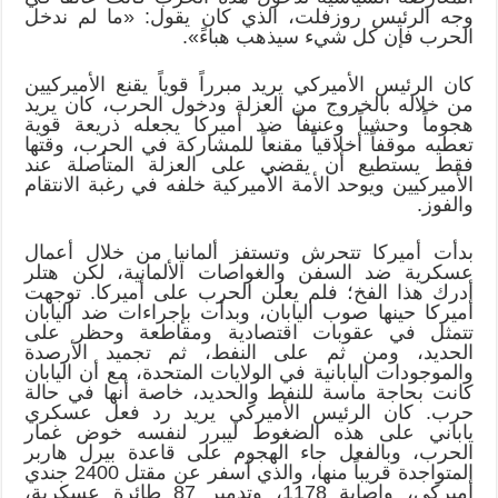
وجه الرئيس روزفلت، الذي كان يقول: «ما لم ندخل
الحرب فإن كل شيء سيذهب هباءً».
كان الرئيس الأميركي يريد مبرراً قوياً يقنع الأميركيين
من خلاله بالخروج من العزلة ودخول الحرب، كان يريد
هجوماً وحشياً وعنيفاً ضد أميركا يجعله ذريعة قوية
تعطيه موقفاً أخلاقياً مقنعاً للمشاركة في الحرب، وقتها
فقط يستطيع أن يقضي على العزلة المتأصلة عند
الأميركيين ويوحد الأمة الأميركية خلفه في رغبة الانتقام
والفوز.
بدأت أميركا تتحرش وتستفز ألمانيا من خلال أعمال
عسكرية ضد السفن والغواصات الألمانية، لكن هتلر
أدرك هذا الفخ؛ فلم يعلن الحرب على أميركا. توجهت
أميركا حينها صوب اليابان، وبدأت بإجراءات ضد اليابان
تتمثل في عقوبات اقتصادية ومقاطعة وحظر على
الحديد، ومن ثم على النفط، ثم تجميد الأرصدة
والموجودات اليابانية في الولايات المتحدة، مع أن اليابان
كانت بحاجة ماسة للنفط والحديد، خاصة أنها في حالة
حرب. كان الرئيس الأميركي يريد رد فعل عسكري
ياباني على هذه الضغوط ليبرر لنفسه خوض غمار
الحرب، وبالفعل جاء الهجوم على قاعدة بيرل هاربر
المتواجدة قريباً منها، والذي أسفر عن مقتل 2400 جندي
أميركي، وإصابة 1178، وتدمير 87 طائرة عسكرية،