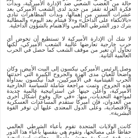
حالة من الغضب الشعبي ضد الإدارة الأميركية، وبدأت
فكرة العزلة تقفز من جديد لدى الشعب الأميركي بعد
عشرات السنين من إهمالها، وبدأت المظاهرات تنادي
«بالانكفاء على الداخل» و«لا فيتنام بعد اليوم» والمطالبة
بترك دور الشرطي العالمي والاهتمام بالشؤون الداخلية.
لا شك أن الإدارة الأميركية لا تستطيع أن تخوض أي
حرب خارجية تعارضها غالبية الشعب الأميركي، لكنها
تحاول أن تغير من موقف الشعب كما حصل في الحرب
العالمية الثانية.
وصل الرئيس الأميركي نيكسون إلى البيت الأبيض، وكان
واضحاً للعيان مدى الهزة والجروح الكبيرة التي أحدثتها
الحرب الفيتنامية في الأميركيين، فبدأ نيكسون بمداواة
هذه الجروح، وتمت مراجعة شاملة للسياسة الخارجية
الأميركية، وأعلن حينها عن استراتيجية عالمية جديدة
لمواجهة التحديات، منها: «في حال وقوع أشكال أخرى
من العدوان، فإن أميركا ستقدم المساعدات العسكرية
والاقتصادية، وعلى الدول المعتدى عليها أن توفر القوة
البشرية».
كانت الولايات المتحدة تقوم بأعباء الشرطي العالمي
حفاظاً على مصالحها، وتقوم هي بنفسها بأعباء هذا الدور
من قوة عسكرية وجيش وأموال، وجاءت استراتيجية