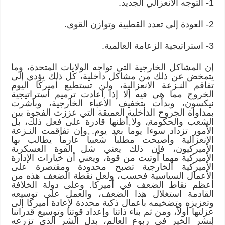
1- التوجه الانعزالي الجديد.
2- العودة إلى تعدد القطبية وتوازن القوى.
3- استراتيجية الزعامة العالمية.
إن المشاكل الخارجية التي تواجه الولايات المتحدة، وما
يتمخض عن ذلك من مشاكل داخلية، كل ذلك يؤدي إلى
تفاقم النـزعة الانعزالية، ولن تستطيع أميركا اليوم
الخروج مما هي فيه إلا إذا أعادت ترميم استراتيجية
نيكسون، وبدأت بتخفيف الأعباء الخارجية، وباشرت
بمداواة الجروح الداخلية العميقة التي عززت الفجوة بين
الشعب والحكومة، ولا أظنها قادرة على فعل ذلك، بل
الأمور تزداد سوءاً يوماً بعد يوم. وإن تفاقمت النـزعة
الانعزالية وأصبحت مطلباً شعبياً عارماً يطالب بها
الأميركيون، فإن ذلك يعني شل القوة العسكرية
الأميركية مهما أوتيت من قوة، ويعني أن خيارات الإدارة
الأميركية الخارجية تصبح محدودة ومقتصرة على
الأعمال السياسية فحسب، ولعل نقطة الضعف هذه من
أعظم نقاط الضعف في أميركا. وعلى دولة الخلافة
القادمة استغلال هذا الضعف، والعمل على توسيعه
وتعزيزه وتضخيمه بأعمال ذكية محددة لإعادة أميركا إلى
عزلتها أولاً، ومن ثم بناء ذاتنا وإعداد قوتنا وتوسيع قدراتنا
لنشر الخير في ربوع العالم، بدل الشر الذي تزرعه