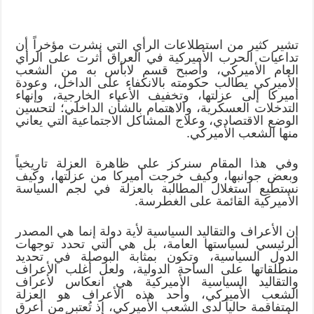
تشير كثير من استطلاعات الرأي التي نشرت مؤخراً أن
تداعيات الحرب الأميركية في العراق أثرت على الرأي
العام الأميركي، وأصبح قسم لابأس به من الشعب
الأميركي يطالب حكومته بالانكفاء على الداخل، وعودة
أميركا إلى عزلتها، وتخفيف الأعباء الخارجية، وإنهاء
التدخلات العسكرية، والاهتمام بالشأن الداخلي؛ لتحسين
الوضع الاقتصادي، وعلاج المشاكل الاجتماعية التي يعاني
منها الشعب الأميركي.
وفي هذا المقام سنركز على ظاهرة العزلة تاريخياً
وبعض جوانبها، وكيف خرجت أميركا من عزلتها، وكيف
نستطيع استغلال المطالبة بالعزلة في لجم السياسة
الأميركية القائمة على الغطرسة.
إن الأعراف والتقاليد السياسية لأية دولة إنما هي المصدر
الرئيسي لسياستها العامة، بل هي التي تحدد توجهات
الدول السياسية، وتكون بمثابة البوصلة في تحديد
منطلقاتها على الساحة الدولية، ولعل أغلب الأعراف
والتقاليد السياسية الأميركية هي انعكاس لأعراف
الشعب الأميركي، وأحد هذه الأعراف هو العزلة
المتفاقمة حالياً لدى الشعب الأميركي، إذ تُعتبر من أعرق