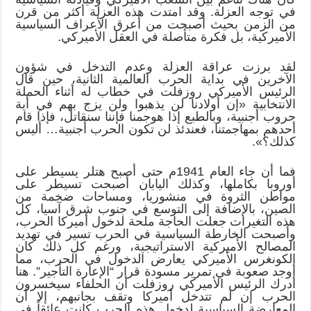
في توجه العزلة. وقد امتدت هذه العزلة أكثر من قرن
من الزمن بحيث أصبحت من أعرق الأعراف السياسية
الأميركية، بل فكرة متأصلة في العقل الأميركي.
لقد برزت عراقة العزلة وعدم التدخل في شؤون
الآخرين في بداية الحرب العالمية الثانية، حين قال
الرئيس الأميركي روزفلت في خطاب له أثناء الحملة
الانتخابية «إن أولادنا لن يذهبوا ولن يزج بهم في أية
حروب أجنبية، وبالطبع إذا هوجمنا فإننا سنقاتل، فإذا قام
أحدهم بمهاجمتنا، فعندئذ لن تكون الحرب أجنبية… أليس
كذلك؟».
فما أن جاء العام 1941م حتى أصبح هتلر يسيطر على
أوروبا بكاملها، وكذلك اليابان أصبحت تسيطر على
مواطن الثروة في منشوريا، ومساحات ضخمة من
الصين، بالإضافة إلى التوسع في جنوب شرق آسيا، كل
هذه التغيرات جعلت الحاجة ملحة لدخول أميركا الحرب،
وأصبحت الخارطة السياسية في الحرب تسير في تهديد
المصالح الأميركية الاستراتيجية، ورغم كل ذلك كان
الكونغرس الأميركي يعارض الدخول في الحرب، مما
أوجد صعوبة في تمرير مسودة قرار “الإعارة التأجير”. هنا
أدرك الرئيس الأميركي روزفلت أن الحلفاء سيخسرون
الحرب إن لم تتدخل أميركا وتقف بجانبهم، إلا أن
المعارضة السياسية لدخول هذه الحرب كانت عائقاً في