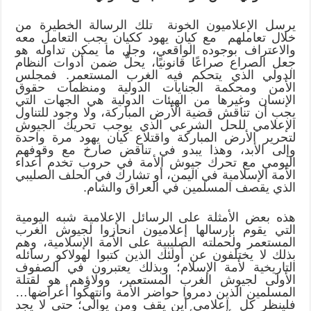
يرسل الإعلاميون الخونة تلك الرسالة الخطيرة من
خلال تعاملهم مع كيان يهود ككيان يجب التعامل معه
والاعتراف بوجوده الواقعي، وجل ما يمكن تداوله هو
جعل الصراع صراعًا قانونيًا، يحلُّ ضمن أدوات النظام
الدولي الذي يتحكم فيه الغرب المستعمر. فمجلس
الأمن ومحكمة الجنايات الدولية ومنظمات حقوق
الإنسان وغيرها من الهيئات الدولية هي الجهات التي
يجب أن تناقش قضية الأرض المباركة، ولا وجود للتناول
الإعلامي للحل الشرعي الذي يوجب تحريك الجيوش
لتحرير الأرض المباركة واقتلاع كيان يهود مرة واحدة
وإلى الأبد، وهذا يبدو في تناقض صارخ مع وقوفهم
اليومي مع تحرك جيوش الأمة في حروب تخدم أعداء
الأمة الإسلامية في اليمن، أو تشارك في الحلف الصليبي
الذي يقصف المسلمين في العراق والشام.
هذه بعض الأمثلة على الرسائل الإعلامية شبه اليومية
التي يقوم بإرسالها إعلاميون انحازوا لجيوش الغرب
المستعمر ولحملته الصليبية على الأمة الإسلامية، وهم
بذلك لا يختلفون عن أولئك الذين كتبوا لهولاكو رسائله
التاريخية لأمة الإسلام؛ وبذلك يعتبرون في الصفوف
الأولى لجيوش الغرب المستعمر، وولاؤهم هو لقتلة
المسلمين الذين دمروا حواضر الأمة وانتهكوا أعراضها…
فلينظر كل إعلامي أين يقف ومن يوالي؛ حتى لا يجد