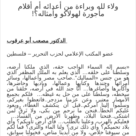
ولاء لله وبراءة من أعدائه أم أقلام
مأجورة لهولاكو وأمثاله؟!
الدكتور مصعب أبو عرقوب
عضو المكتب الإعلامي لحزب التحرير – فلسطين
«بسم إله السماء الواجب حقه، الذي ملكنا أرضه،
وسلطنا على خلقه… الذي يعلم به الملك المظفر الذي
هو من جنس «المماليك”..صاحب مصر وأعمالها، وسائر
أمرائها وجندها وكتابها وعمالها، وباديها وحاضرها،
وأكابرها وأصاغرها… أنّا جند الله في أرضه، خلقنا من
سخطه، وسلطنا على من حل به غيظه… فلكم بجميع
الأمصار معتبر، وعن عزمنا مزدجر..فاتعظوا بغيركم،
وسلّموا إلينا أمركم..قبل أن ينكشف الغطاء، ويعود
عليكم الخطأ..فنحن ما نرحم من بكى، ولا نَرِقُّ لمن
اشتكى..فتحنا البلاد، وطهرنا الأرض من الفساد…
فعليكم بالهرب، وعلينا بالطلب… فأي أرض تأويكم؟ وأي
بلاد تحميكم؟ وأي ذلك ترى؟ ولنا الماء والثرى؟ فما لكم
من سيوفنا خلاص، ولا من أيدينا مناص، فخيولنا سوابق،