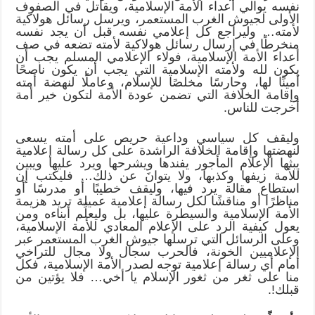
نفسه يوالي أعداء الأمة الإسلامية، ويقاتل في الصفوف
الأولى لجيوش الغرب المستعمر، ويرسل رسائل هولاكية
لأمته… وليراجع كل إعلامي نفسه قبل أن يجد نفسه
منخرطًا في إرسال رسائل هولاكية لأمته تضعه في صف
أعداء الأمة الإسلامية، فولاء الإعلامي المسلم يجب أن
يكون لله ولأمته الإسلامية التي يجب أن يكون ناصحًا
أمينًا لها، وحارسًا مخلصًا للإسلام، وعاملًا لنهضة أمته
وإقامة الخلافة التي تضمن عودة الأمة لتكون خير أمة
أخرجت للناس.
وليقف كل سياسي وداعية حريص على أمته يسعى
لنهضتها وإقامة الخلافة الراشدة على كل رسالة إعلامية
يبثها الإعلام المأجور يفندها ويشرحها ويرد عليها ويبين
للأمة زيفها وكذبها، ولا يتوانَ عن ذلك… فليكتب إن
استطاع مقالة يرد فيها، وليقف خطيبًا أو مدرسًا أو
مناظرًا أو مناقشًا لكل رسالة إعلامية عميلة تريد هزيمة
الأمة الإسلامية والسيطرة عليها، بل وليعلِّم أبناءه ومن
يعول كيفية الرد على الإعلام المعادي للأمة الإسلامية،
وعلى الرسائل التي ترسلها جيوش الغرب المستعمر عبر
الإعلاميين الخونة، فالحرب سجال ولا مجال للتراخي
أمام أي رسالة إعلامية توجه لصدر الأمة الإسلامية، فكل
منا على ثغر من ثغور الإسلام يا أخي… فلا يؤتين من
قبلك!.