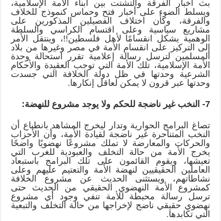
بث أخبار الفرقة والتشتت بين أبناء الأمة الإسلامية،
ويسلط الضوء على أخبار فتح وحماس كنموذج للخلاف
والفرقة، وكأن اختلاف الفصيلين المذكورين على
مشاريع سياسية وعلى اقتسام الكراسي والسلطة
الوهمية يشكل انقسامًا لأهل فلسطين!!، وينتقل الأمر
إلى التركيز على انقسام الأمة في مصر وغيرها من بلاد
المسلمين لترسل رسالة إعلامية تقرر استحالة وحدة
الأمة الإسلامية، تلك الأمة التي توجب العقيدة والأحكام
الشرعية وحدتها في ظل دولة الخلافة التي جسدت
وحدتها عبر قرون لا يمكن لعاقل إنكارها.
7- النخب غير ناضجة للحكم ولا يوجد مشروع للنهضة:
تصاغ البرامج الحوارية وتدار ليخرج المشاهد بانطباع أن
النخب المتناحرة غير ناضجة لقيادة الأمة، وأن الأحزاب
والحركات والمعارضة لا تملك مشروعًا نهضويًا واضحًا
يخرج الأمة من حالة التخلف والعبودية للغرب التي
تعيشها، ويقوم القائمون على تلك البرامج باستبعاد
العاملين الحقيقيين لنهضة الأمة والتعتيم عليهم وعلى
نشاطاتهم، ويستثنى الحديث عن مشروع الخلافة
كمشروع الأمة النهضوي الحقيقي من الحديث حتى
ترسل رسالة محبطة للأمة تنفي وجود أي مشروع
نهضوي حقيقي ناضج لإخراجها من حالة التخلف والتبعية
التي تكابدها.