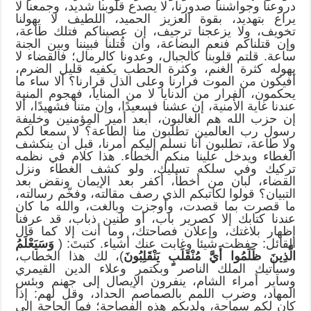
دروعنا وجواشننا صدورنا، لا يصدع قلوبنا شديد، وجمعنا لا
يراع بتهديد، بقوة العزيز الحميد، اللطيف لا يهولنا
تخويف، ولا يزعجنا ترجيف، إن عصيناكم فتلك طاعة،
وإن قتلناكم فنعم البضاعة، وان قُتلنا فبيننا وبين الجنة
ساعة. قلتم قلوبنا كالجبال، وعدونا كالرمال؛ فالقضاء لا
يهوله كثرة الغنم، وكثرة الحطب يكفيه قليل الضرم،
أفيكون من الموت فرارنا وعلى الذل قرارنا؟ ألا ساء ما
يحكمون، الفرار من الدنايا لا من المنايا، فهجوم المنية
عندنا غاية الأمنية، إن عشنا فسعيدًا، وإن متنا فشهيدًا، ألا
إن حزب الله هم الغالبون، أبعد أمير المِؤمنين وخليفة
رسول رب العالمين تطلبون منا الطاعة؟ لا سمعا لكم
ولا طاعة، تطلبون أنا نسلم إليكم أمرنا، قبل أن ينكشف
الغطاء ويدخل علينا منكم الخطاء. هذا كلام في نظمه
تركيك وفي سلكه تسليك، ولو كشف الغطاء ونزل
القضاء، لبان من أخطأ، أكفر بعد الإيمان ونقض بعد
التبيان؟ قولوا لكاتبكم الذي رصف مقالته، وفخّم رسالته،
ما قصرت بما قصدت، وأوجزت وبالغت، والله ما كان
عندنا كتابك إلا كصرير باب، أو طنين ذباب، قد عرفنا
إظهار بلاغتك، وإعلان فصاحتك، وما أنت إلا كما قال
القائل: حفظت شيئا وغابت عنك أشياء. كتبتَ: (
وَسَيَعْلَمُ
الَّذِينَ ظَلَمُوا أَيَّ مُنْقَلَبٍ يَنْقَلِبُونَ
)، لك هذا الخطاب،
وسيأتيك الملك الناصر وبكتمر وعلاء الدين القيمري
وساير أمراء الشام، ينفرون الإيصال إلى جهنم وبئس
المهاد، وضرب اللمم بالصماصم الحداد، وقل لهم: إذا
كان لكم سماحة، ولديكم هذه الفصاحة؛ فما الحاجة إلى