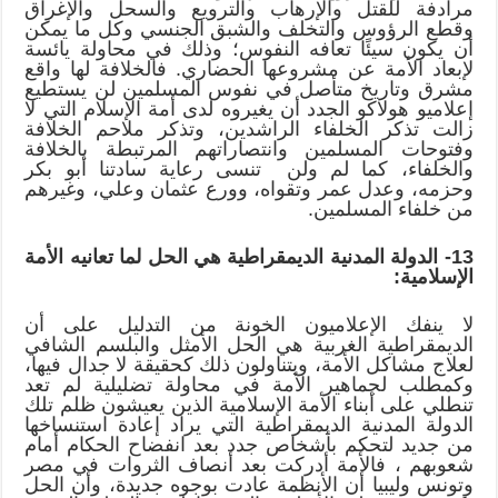
مرادفة للقتل والإرهاب والترويع والسحل والإغراق
وقطع الرؤوس والتخلف والشبق الجنسي وكل ما يمكن
أن يكون سيئًا تعافه النفوس؛ وذلك في محاولة يائسة
لإبعاد الأمة عن مشروعها الحضاري. فالخلافة لها واقع
مشرق وتاريخ متأصل في نفوس المسلمين لن يستطيع
إعلاميو هولاكو الجدد أن يغيروه لدى أمة الإسلام التي لا
زالت تذكر الخلفاء الراشدين، وتذكر ملاحم الخلافة
وفتوحات المسلمين وانتصاراتهم المرتبطة بالخلافة
والخلفاء، كما لم ولن تنسى رعاية سادتنا أبو بكر
وحزمه، وعدل عمر وتقواه، وورع عثمان وعلي، وغيرهم
من خلفاء المسلمين.
13- الدولة المدنية الديمقراطية هي الحل لما تعانيه الأمة
الإسلامية:
لا ينفك الإعلاميون الخونة من التدليل على أن
الديمقراطية الغربية هي الحل الأمثل والبلسم الشافي
لعلاج مشاكل الأمة، ويتناولون ذلك كحقيقة لا جدال فيها،
وكمطلب لجماهير الأمة في محاولة تضليلية لم تعد
تنطلي على أبناء الأمة الإسلامية الذين يعيشون ظلم تلك
الدولة المدنية الديمقراطية التي يراد إعادة استنساخها
من جديد لتحكم بأشخاص جدد بعد انفضاح الحكام أمام
شعوبهم ، فالأمة أدركت بعد أنصاف الثروات في مصر
وتونس وليبيا أن الأنظمة عادت بوجوه جديدة، وأن الحل