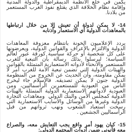
يكمن في خلع الأنظمة الديمقراطية والدولة المدنية
وإقامة نظام الخلافة الذي يقتلع نفوذ الغرب المستعمر
من بلادنا.
14- لا يمكن لدولة أن تعيش إلا من خلال ارتباطها
بالمعاهدات الدولية أي الاستعمار وأذنابه
يردد الإعلاميون الخونة بانتظام معزوفة المعاهدات
الدولية والالتزام بالأعراف والقوانين الدولية، ويعرضونها
على كل شخصية أو حركة سياسية كورقة عبور لعالم
السياسة؛ ليرسلوا بذلك رسالة بأن التبعية للغرب
المستعمر والانحناء لأدواته الاستعمارية المتمثلة بالقوانين
والهيئات الدولية التي تضمن تبعية الأمة للغرب أمر لا
يمكن مقاومته، وأن الحديث عن الخروج من المنظومة
الدولية جنون لا يمكن تصديقه. فالإسلام جاء ليخرج
الناس من العبودية للمستعمرين الرأسماليين، ومن
العبودية لأدواتهم الاستعمارية الدولية المتمثلة بالهيئات
الدولية كمجلس الأمن والبنك الدولي ومعاهدات التجارة
الدولية وغيرها من الوسائل والأسايب الاستعمارية التي
رسخت استعباد الشعوب ونهب ثرواتهم من قبل
الرأسماليين الجشعين .
15- كيان يهود أمر واقع يجب التعايش معه، والصراع
معه قانوني ضمن أدوات المجتمع الدولي: