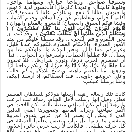
وسيوفنا صواعق، ورماحنا خوارق، وسهامنا لواحق..
وقلوبنا كالجبال، وعديدنا كالرمال! فالحصون لدينا لا تمنع،
والجيوش لقتالنا لا تنفع، ودعاؤكم علينا لا يسمع! لأنكم
أكلتم الحرام، وتعاظمتم عن رد السلام، وخنتم الأيمان،
وفشا فيكم العقوق والعصيان؛ فأبشروا بالمذلة والهوان (
فَالْيَوْمَ تُجْزَوْنَ عَذَابَ الْهُونِ بِمَا كُنْتُمْ تَسْتَكْبِرُونَ
) (
وَسَيَعْلَمُ الَّذِينَ ظَلَمُوا أَيَّ مُنْقَلَبٍ يَنْقَلِبُونَ
) وقد ثبت أن
نحن الكفرة وأنتم الفجرة… وقد سلطنا عليكم من بيده
الأمور المدبَّرة، والأحكام المقدَّرة..فكثيركم عندنا قليل،
وعزيزكم لدينا ذليل، وبغير المذلة ما لملوككم عنا من
سبيل… فلا تطيلوا الخطاب، وأسرعوا رد الجواب… قبل
أن تضطرم الحرب نارها، وتوري شرارها… فلا تجدون
منا جاهًا ولا عزًا، ولا كتابًا ولا حرزًا، إذ أزتكم رماحنا أزًّا.
وتدهون منا بأعظم داهية، وتصبح بلادكم منكم خالية،
وعلى عروشها خاوية… فقد أنصفناكم، إذ أرسلنا إليكم،
ومننَّا برسلنا عليكم»
كانت تلك رسالة رهيبة أرسلها هولاكو للسلطان المظفر
قطز، وقيل إنها أرسلت لأهل الشام، رسالة تبث الرعب
والرهبة إن لم يكن المتلقي متصلًا بالله، لكن اللافت في
الأمر صياغتها وجزالة ألفاظها وتصويرها الفني الدقيق
الذي لا يمكن أن يصدر إلا عن عربي يتذوق العربية
ويتنفس مفرداتها ليل نهار، ويعيش معانيها العميقة في
كل حرف يطلقه… فالكاتب لا ريب عربي خائن، إعلامي
متمرس في الحرب النفسية، عميل باع نفسه للآلة