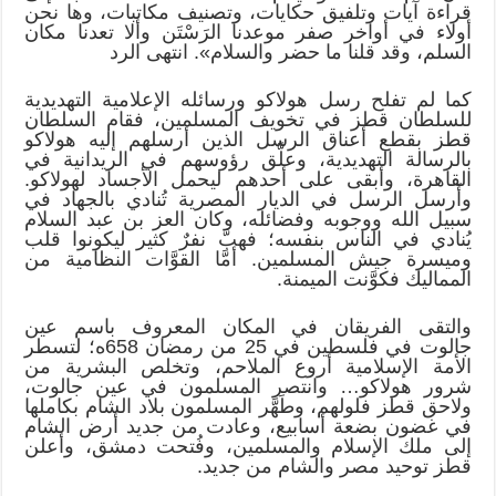
قراءة آيات وتلفيق حكايات، وتصنيف مكاتبات، وها نحن
أولاء في أواخر صفر موعدنا الرَسْتَن وألا تعدنا مكان
السلم، وقد قلنا ما حضر والسلام». انتهى الرد
كما لم تفلح رسل هولاكو ورسائله الإعلامية التهديدية
للسلطان قطز في تخويف المسلمين، فقام السلطان
قطز بقطع أعناق الرسل الذين أرسلهم إليه هولاكو
بالرسالة التهديدية، وعلَّق رؤوسهم في الريدانية في
القاهرة، وأبقى على أحدهم ليحمل الأجساد لهولاكو.
وأَرسل الرسل في الديار المصرية تُنادي بالجهاد في
سبيل الله ووجوبه وفضائله، وكان العز بن عبد السلام
يُنادي في الناس بنفسه؛ فهبَّ نفرٌ كثير ليكونوا قلب
وميسرة جيش المسلمين. أمَّا القوَّات النظامية من
المماليك فكوَّنت الميمنة.
والتقى الفريقان في المكان المعروف باسم عين
جالوت في فلسطين في 25 من رمضان 658ه؛ لتسطر
الأمة الإسلامية أروع الملاحم، وتخلص البشرية من
شرور هولاكو… وانتصر المسلمون في عين جالوت،
ولاحق قطز فلولهم، وطَهَّر المسلمون بلاد الشام بكاملها
في غضون بضعة أسابيع، وعادت من جديد أرض الشام
إلى ملك الإسلام والمسلمين، وفُتحت دمشق، وأعلن
قطز توحيد مصر والشام من جديد.