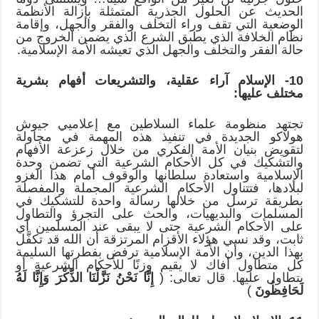
الحديث عن الحلول الجذرية المتمثلة بإزالة الأنظمة
الوضعية التي تقف وراء التخلف والفقر والجهل، وإقامة
نظام الخلافة الذي يطبق الشرع الذي يضمن الخروج من
حالة الفقر والتخلف والجهل الذي تعيشه الأمة الإسلامية.
10- الإسلام آراء عقلية، والتشريعات أفهام بشرية
مختلف عليها:
تجتهد منظومة علماء السلاطين مع إعلاميي جيوش
هولاكو الجديدة في تنفيذ هذه المهمة في محاولة
لتقويض بنيان الأمة الفكري من خلال زعزعة الأفهام
والتشكيك في كل الأحكام الشرعية التي تضمن وحدة
الإسلامية واستعادة سلطانها والوقوف أمام هذا الغزو
لبلادها، فتتناول الأحكام الشرعية المجملة والمفصلة
بطريقة ترسل من خلالها رسالة واحدة للتشكيك في
المسلمات والبديهيات، والحث على التجرؤ والتطاول
على الأحكام الشرعية حتى لا يبقى عند المسلمين أي
ثابت، وقد نسي هؤلاء الأقزام المرتزقة أن الله قد تكفَّل
بهذا الدين، وأن الأمة الإسلامية ترفض بفطرتها السليمة
كل متطاول أفاك لا يقيم وزنًا للأحكام الشرعية أو
يتطاول عليها. قال تعالى: (
إِنَّا نَحْنُ نَزَّلْنَا الذِّكْرَ وَإِنَّا لَهُ
لَحَافِظُونَ
)