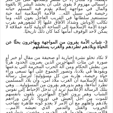
رأسمالي مهزوم لا يقوى على أن يحشد البشر إلا بالقوة
والمال في مواجهة إسلام يقدم فيه المسلم حياته
رخيصة في سبيل الله… فالأمة الإسلامية أمة حية
ستستعيد سلطانها في القريب العاجل بعون الله، وما
تكالب الأوباش وشذاذ الآفاق عليها إلا لشعورهم بقرب
عودة الأمة الإسلامية إلى الساحة الدولية كأمة عملاقة لا
يمكن لأحد الوقوف أمامها كما كان ذلك تاريخيًا.
3- شباب الأمة يفرون من المواجهة ويهاجرون بحثًا عن
الحياة وبلادهم تطردهم والغرب يستقبلهم
لا تكاد تخلو نشرة إخبارية أو صحيفة من مقال أو خبر أو
صورة عن مئات المهاجرين الذين يعبرون الحدود هربًا
من بطش الحكام ومن آلة الحرب المجرمة التي يدعمها
ويقودها في بلادنا، وتصور الجموع على أنها تسعى وراء
حياة رخيصة، هاربة من كل مسؤولية؛ لترسل رسالة
للأمة الإسلامية أن الغرب ملاذ آمن، وأن بلاد المسلمين
تطرد أبناءها، وهم بدورهم يفرون من المسؤولية… وهي
بتلك الرسالة الإعلامية تريد أن تدخل الإحباط إلى نفوس
الشباب وهم يرون أفواج المهاجرين يلقون بأنفسهم
للموت من أجل العيش في أوروبا؛ تاركين وراءهم
بلادهم وأهلهم مع أن الأمر لا يعدو كونه ظاهرة تصاحب
الحروب والقتل والتدمير الذي تعيشه الأمم…
فالأوروبيون هاجروا في الحروب وغصت شوارعهم