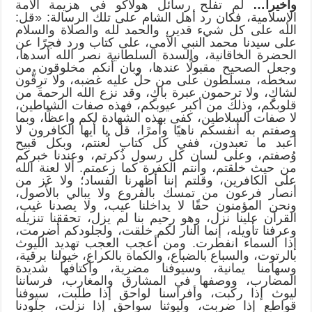
وأخيراً…
لم تفلح رسائل هولاكو في هزيمة الأمة
الإسلامية، فكان رد أهل الشام على تلك الرسالة: «قل:
الله على كل شيء قدير، والحمد لله والصلاة والسلام
على سيدنا محمد النبي الأمي، على كتاب ورد فجرًا عن
الحضرة الخاقانية، والسدة السلطانية نصر الله أسدها،
وجعل الصحيح مقبولًا عندها، وبان أنكم مخلوقون من
سخطه، مسلطون على من حلّ عليه غضبه، ولا ترِقُّون
لشاكٍ، ولا ترحمون عبرة باكٍ، وقد نزع الله الرحمة من
قلوبكم، وذلك من أكبر عيوبكم، فهذه صفات الشياطين،
لا صفات السلاطين، كفى بهذه الشهادة لكم واعظًا، وبما
وصفتم به أنفسكم ناهيًا وآمرًا، قل يا أيها الكافرون لا
أعبد ما تعبدون، ففي كل كتاب لُعنتم، وبكل قبيح
وُصفتم، وعلى لسان كل رسول ذُكرتم، وعندنا خبركم
من حيث خلقتم، وأنتم الكفرة كما زعمتم. ألا لعنة الله
على الكافرين، وقلتم إننا أظهرنا الفساد؛ ولا عَز من
أنصار فرعون من تمسك بالفروع ولا يبالي بالأصول،
ونحن المؤمنون حقًا لا يداخلنا عيب، ولا يصدنا غيب،
القرآن علينا نزل، وهو رحيم بنا لم يزل، تحققنا تنزيله
وعرفنا تأويله، إنما النار لكم خلقت، ولجلودكم أضرمت،
إذا السماء انفطرت. ومن أعجب العجب تهديد الليوث
بالرتوت، والسباع بالضباع، والكماة بالكراع، خيولنا برقية،
وسهامنا يمانية، وسيوفنا مضرية، وأكتافها شديدة
المضارب، ووصفها في المشارق والمغارب، فرساننا
ليوث إذا ركبت، وأفراسنا لواحق إذا طلبت، سيوفنا
قواطع إذا ضربت، وليوثنا سواحق إذا نزلت، جلودنا