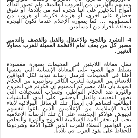
ومدنهم بالهاربين من الحروب العالمية، ولم تصور آنذاك
أمواج اللاجئين على أنها هجرة أمة من بلادها، أو تفوق
حضارة على أخرى، أو هزيمة فكرية، أو هروب من
المسؤولية … كما يصوره الإعلام عندما تكون الهجرة
متعلقة بأفراد من المسلمين.
4- التشرد واللجوء والاعتقال والقتل والقصف والتدمير
مصير كل من يقف أمام الأنظمة العميلة للغرب محاولًا
التغيير .
تنقل معاناة اللاجئين في المخيمات بصورة مقصودة
يسلط فيها الضوء على المعاناة الإنسانية التي يعيشها
أهلنا في المخيمات لترسل رسالة تهديد لكل التواقين
للانعتاق من العبودية للغرب الكافر ونواطيره من الحكام
الخونة بأن ذلك مصيركم المحتوم إن فكرتم في الخروج
والثورة ضد الحكام النواطير، وتسرَّب التسجيلات التي
تظهر التعذيب والقتل الوحشي على أيدي المليشيات
الطائفية لتساهم في إرسال تلك الرسائل الهولاكية لأبناء
الأمة الإسلامية من الإعلاميين الذين باعوا أنفسهم
لجيوش هولاكو الجديدة، على أن تلك الرسالة الإعلامية
يجب أن تحفز الأمة الإسلامية للخروج والثورة والتخلص
من النواطير العملاء للغرب الذين قتلوا الأمة وشردوها
للحفاظ على نفوذ الغرب في بلادنا.