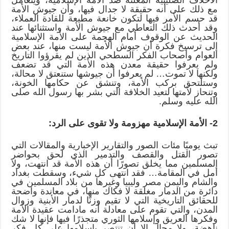
مع ذلك على أنه حقيقة لا جدال فيها، وأن جيوش الأمة
قد حسم الأمر فيها لتكون خانعة مطيعة للقادة العملاء،
وقد أحدث ذلك التعاطي مع جيوش الأمة واستثنائها عند
الحديث عن الوقوف أمام الهجمة على الأمة الإسلامية
إلى ترسيخ فكرة أن جيوش الأمة ليست منها، عند بعض
العوام وأصحاب الفكر السطحي الذين لم يقرؤوا التاريخ
ولم يعرفوا حقيقة معدن هذه الأمة التي قد تضعف
ولكنها لا تموت… لم يعرفوا أن جيوشها ستنعتق لا محالة،
وستلتحق بركب الأمة، وتنشق عن حكامها الخونة،
وتنحاز لأمتها لتعيد الخلافة التي بشر بها رسول الله صلى
الله عليه وسلم.
2- الأمة الإسلامية مهزومة ولا تقوى على الرد:
تبث يوميًا مئات الصور والتقارير الإخبارية والمقالات التي
تصور القتل والقصف والتدمير الذي لحق بحواضر
المسلمين مما يخلق تصورًا أن هذه الأمة قد انتهت، ولا
أمل في المقامة… فقد انتهى كل شيء، وسقطت بغداد
والشام واليمن مصر وليبيا وغيرها من بلاد المسلمين في
دائرة من الدمار مغلقة لا فكاك منها، في معاندة واضحة
للحقائق التاريخية التي لا تقيم وزنًا لدمار الأبنية وزوال
المدن، والتي تقوم على معادلة أنه مادامت عقيدة الأمة
وفكرها العريق وإسلامها الثوري متجذرًا فيها فإنها لا شك
ناهضة، ولا مجال إلا أن تنتصر بإسلامها على كل فكر