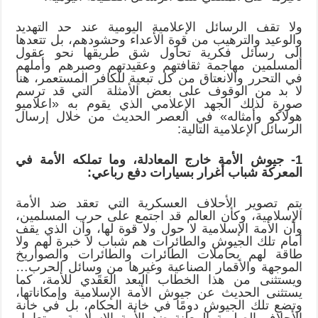
ولا تقف الرسائل الإعلامية اليومية عند حد التهديد
والوعيد والترهيب من قوة الأعداء وحشودهم، بل تتعدها
إلى رسائل فكرية تحاول شق طريقها نحو عقول
المسلمين مهاجمة ثقافتهم وعقيدتهم وصبرهم وأملهم
في التحرر والانعتاق من كل تبعية للكافر المستعمر، هنا
لا بد من الوقوف على بعض الأمثلة التي قد ترسم
صورة لذلك الجهد الإعلامي الذي يقوم به «اعلاميو
هولاكو وأمثاله» في العصر الحديث من خلال إرسال
الرسائل الإعلامية التالية:
1- جيوش الأمة خارج المعادلة، وما تملكه الأمة في
المعركة شباب أغرار بسيارات دفع رباعي:
يتم تصوير الأحلاف العسكرية التي تعقد ضد الأمة
الإسلامية، وكأن العالم قد اجتمع على حرب المسلمين،
وأن الأمة الإسلامية لا حول ولا قوة لها، وأن الذي يقف
أمام تلك الجيوش والطائرات هم شباب لا خبرة لهم ولا
طاقة لهم بحاملات الطائرات والطائرات والصواريخ
الموجهة والأقمار الصناعية وغيرها من وسائل الحرب…
ويستثنى من هذا الخطاب البعد العَقَدي للأمة، كما
يستثنى الحديث عن جيوش الأمة الإسلامية وإمكاناتها،
وتضع تلك الجيوش دومًا في خانة الحكام، بل في خانة
الأحلاف الصليبية المعلنة ضد الأمة الإسلامية، ويتعامل