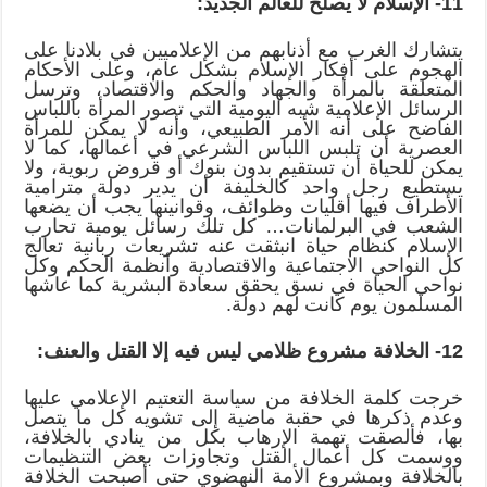
11- الإسلام لا يصلح للعالم الجديد:
يتشارك الغرب مع أذنابهم من الإعلاميين في بلادنا على
الهجوم على أفكار الإسلام بشكل عام، وعلى الأحكام
المتعلقة بالمرأة والجهاد والحكم والاقتصاد، وترسل
الرسائل الإعلامية شبه اليومية التي تصور المرأة باللباس
الفاضح على أنه الأمر الطبيعي، وأنه لا يمكن للمرأة
العصرية أن تلبس اللباس الشرعي في أعمالها، كما لا
يمكن للحياة أن تستقيم بدون بنوك أو قروض ربوية، ولا
يستطيع رجل واحد كالخليفة أن يدير دولة مترامية
الأطراف فيها أقليات وطوائف، وقوانينها يجب أن يضعها
الشعب في البرلمانات… كل تلك رسائل يومية تحارب
الإسلام كنظام حياة انبثقت عنه تشريعات ربانية تعالج
كل النواحي الاجتماعية والاقتصادية وأنظمة الحكم وكل
نواحي الحياة في نسق يحقق سعادة البشرية كما عاشها
المسلمون يوم كانت لهم دولة.
12- الخلافة مشروع ظلامي ليس فيه إلا القتل والعنف:
خرجت كلمة الخلافة من سياسة التعتيم الإعلامي عليها
وعدم ذكرها في حقبة ماضية إلى تشويه كل ما يتصل
بها، فألصقت تهمة الإرهاب بكل من ينادي بالخلافة،
ووسمت كل أعمال القتل وتجاوزات بعض التنظيمات
بالخلافة وبمشروع الأمة النهضوي حتى أصبحت الخلافة