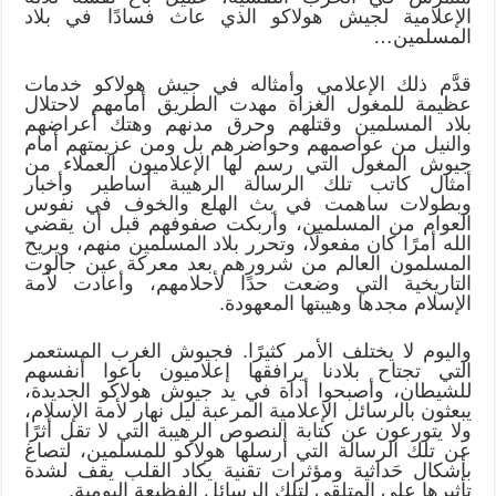
الإعلامية لجيش هولاكو الذي عاث فسادًا في بلاد
المسلمين…
قدَّم ذلك الإعلامي وأمثاله في جيش هولاكو خدمات
عظيمة للمغول الغزاة مهدت الطريق أمامهم لاحتلال
بلاد المسلمين وقتلهم وحرق مدنهم وهتك أعراضهم
والنيل من عواصمهم وحواضرهم بل ومن عزيمتهم أمام
جيوش المغول التي رسم لها الإعلاميون العملاء من
أمثال كاتب تلك الرسالة الرهيبة أساطير وأخبار
وبطولات ساهمت في بث الهلع والخوف في نفوس
العوام من المسلمين، وأربكت صفوفهم قبل أن يقضي
الله أمرًا كان مفعولًا، وتحرر بلاد المسلمين منهم، ويريح
المسلمون العالم من شرورهم بعد معركة عين جالوت
التاريخية التي وضعت حدًا لأحلامهم، وأعادت لأمة
الإسلام مجدها وهيبتها المعهودة.
واليوم لا يختلف الأمر كثيرًا. فجيوش الغرب المستعمر
التي تجتاح بلادنا يرافقها إعلاميون باعوا أنفسهم
للشيطان، وأصبحوا أداة في يد جيوش هولاكو الجديدة،
يبعثون بالرسائل الإعلامية المرعبة ليل نهار لأمة الإسلام،
ولا يتورعون عن كتابة النصوص الرهيبة التي لا تقل أثرًا
عن تلك الرسالة التي أرسلها هولاكو للمسلمين، لتصاغ
بأشكال حَداثية ومؤثرات تقنية يكاد القلب يقف لشدة
تأثيرها على المتلقي لتلك الرسائل الفظيعة اليومية.