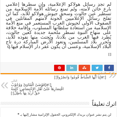
لم تجدِ رسائل هولاكو الإعلامية، وإن سطرها إعلامي
بارع خائن لأمته، ولم تمنع رسائله الأمة الإسلامية من
تسطير عين جالوت وسحق جيوش هولاكو للأبد، كما لن
تفلح رسائل الإعلاميين الخونة لأمتهم المقاتلين في
الصفوف الأولى لجيوش الغرب المستعمر في منع الأمة
الإسلامية من استعادة سلطانها المسلوب، وإقامة خلافة
على منهاج النبوة تسطر ملحمة جديدة كعين جالوت،
يُطرد فيها الغرب من بلادنا، ويُجتث منها نفوذه للأبد،
وتُحرر بلاد المسلمين، وتعود الأرض المباركة درة تاج
البلاد الإسلامية، وعسى أن يكون عقر دار الإسلام فيها.q
[:]
السابق
[:ar]يا أيُّها الضُّباطُ قُومُوا وَانصُرُوا[:]
التالي
[:ar]فَوْضَىْ الْفَتَاوَىْ وَوُجُوْبُ
اقْتِصَارِهَاْ عَلَىْ أَهْلِ الاخْتِصَاصِ: كَلِمَةُ
حَقٍّ أُرِيْدَ بِهَاْ باْطِلٌ[:]
اترك تعليقاً
لن يتم نشر عنوان بريدك الإلكتروني.
الحقول الإلزامية مشار إليها بـ
*