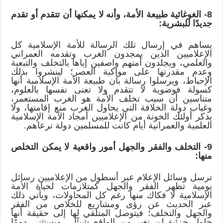
8- الغوغائية طبيعة الأمة، وأنه لا يمكنها أن تتقدم أو تقدم
جديدًا للبشرية:
يساهم في إرسال تلك الرسالة للأمة الإسلامية كل
الإعلاميين الذين يمجدون الغرب وتقدمه العمراني
والعلمي، ويجلدون أمتهم واصفين إياها بالتخلف والتبعية
وعدم مقدرتها على مواكبة العصر؛ لينشروا بذلك
الإحباط، ويرسلوا رسالة بأن طبيعة الأمة الإسلامية أنها
كسولة فوضوية لا تتقدم ولا تعنى نفسها بالعلوم،
متناسين أن سبب تخلف الأمة هو الغرب المستعمر،
وغياب دولة الخلافة التي يحاول الغرب منع إقامتها، ولا
يذكر أولئك الخونة من الإعلاميين أمجاد الأمة الإسلامية
العلمية والعمرانية أيام كانت للمسلمين دولة ترعاهم.
9- التخلف والفقر والجهل أمور واقعية لا يمكن التخلص
منها:
ترسل وسائل الإعلام عبر أسطول من الإعلاميين رسائل
يومية تظهر الفقر والجهل كمتلازمات لحياة الأمة
الإسلامية لا فكاك منها رغم كل المحاولات، ويأتي ذلك
عبر الحديث عن رؤى ومشاريع للخلاص من الفقر
والجهل والتخلف؛ فيتوصل المتلقي لها إلى حقيقة أنها
حلول جزئية لن تغير من الواقع شيئًا… ويستثنى دومًا