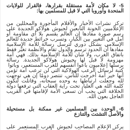
5- لا مكان لأمة مستقلة بقرارها، فالقرار للولايات
المتحدة وأوروبا التي لا قبل للمسلمين بها:
تركز نشرات الأخبار والأقلام المأجورة والمحللين من
الإعلاميين الخونة التابعين لجيوش هولاكو الجديدة على
رسم صورة مفادها إن العالم يقسم بلا أي مقاومة أو
أمل في التغيير بين الكبار، وتسرب خرائط جديدة للعالم
الإسلامي بشكل دوري لترسل رسالة للأمة الإسلامية
مفادها أن الحدود ترسم والدول تقام والأنظمة تغيَّر فقط
باتفاق الغرب، ولا شان للأمة الإسلامية بذلك. فهي أمة
مهزومة لا قبل لها بجيوش هولاكو الجديدة. رسالة
يرسلها إعلاميون باعوا أنفسهم للغرب المستعمر، وباتوا
كتبة لرسائل الرعب الهولاكية التي لن ترعب أمة تؤمن
أنها خير أمة أخرجت للناس، تنتصر دومًا إن هي توجهت
لله وجعلت ارتباطها به وحده سبحانه، وقاتلت لتكون
كلمة الله هي العليا، تحت راية العقاب التي ترفعها دولة
الخلافة التي يجب أن تسعى الأمة لإقامتها في القريب
العاجل بعون الله.
6- الوحد
ة
بين المسلمين غير ممكنة بل مستحيلة
والأصل التشتت والتنازع
يركز الإعلام المصاحب لجيوش الغرب المستعمر على