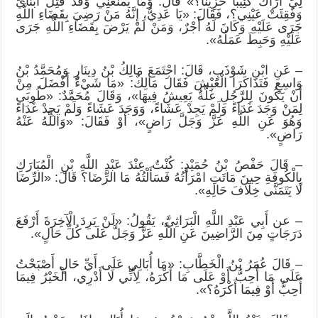
لِيَ أَرَاكَ كَئِيبًا حَزِينًا؟» قَالَ: وَمَا يَمْنَعُنِي وَقَدْ قُتِلَ ابْنَايَ
وَفُقِئَتْ عَيْنِي؟، فَقَالَ: «يَا عَدِيُّ، إِنَّهُ مَنْ رَضِيَ بِقَضَاءِ اللَّهِ
جَرَى عَلَيْهِ وَكَانَ لَهُ أَجْرٌ، وَمَنْ لَمْ يَرْضَ بِقَضَاءِ اللَّهِ جَرَى
عَلَيْهِ وَحَبِطَ عَمَلُهُ».
– عَنِ ابْنِ شَوْذَبٍ، قَالَ: اجْتَمَعَ مَالِكُ بْنُ دِينَارٍ وَمُحَمَّدُ بْنُ
وَاسِعٍ فَتَذَاكَرَا الْعَيْشَ فَقَالَ مَالِكٌ: «مَا شَيْءٌ أَفْضَلَ مِنْ
أَنْ يَكُونَ لِلرَّجُلِ غَلَّةٌ يَعِيشُ فِيهَا»، وَقَالَ مُحَمَّدٌ: «طُوبَى
لِمَنْ وَجَدَ غَدَاءً وَلَمْ يَجِدْ عَشَاءً، وَوَجَدَ عَشَاءً وَلَمْ يَجِدْ غَدَاءً
وَهُوَ عَنِ اللَّهِ عَزَّ وَجَلَّ رَاضٍ»، أَوْ فَقَالَ: «وَاللَّهُ عَنْهُ
رَاضٍ».
– قَالَ حَفْصُ بْنُ حُمَيْدٍ: كُنْتُ عِنْدَ عَبْدِ اللَّهِ بْنِ الْمُبَارَكِ
بِالْكُوفَةِ حِينَ مَاتَتِ امْرَأَتُهُ فَسَأَلْتُهُ مَا الرِّضَا؟ قَالَ: «الرِّضَا
لَا يَتَمَنَّى خِلَافَ حَالِهِ».
– عن أَبِي عَبْدِ اللَّهِ الْبَرَاثِيَّ، يَقُولُ: «لَنْ يَرِدَ الْآخِرَةَ أَرْفَعَ
دَرَجَاتٍ مِنَ الرَّاضِينَ عَنِ اللَّهِ عَزَّ وَجَلَّ عَلَى كُلِّ حَالٍ».
– قَالَ عُمَرُ بْنُ الْخَطَّابِ: «مَا أُبَالِي عَلَى أَيِّ حَالٍ أَصْبَحْتُ
عَلَى مَا أُحِبُّ أَوْ عَلَى مَا أَكْرَهُ، لِأَنِّي لَا أَدْرِي، الْخَيْرُ فِيمَا
أُحِبُّ أَوْ فِيمَا أَكْرَهُ؟».