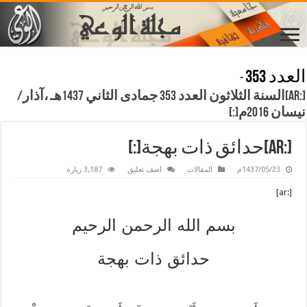
العدد 353
-
[:ar]السنة الثلاثون العدد 353 جمادى الثاني 1437هـ ،آذار/
نيسان 2016م[:]
[:ar]حدائق ذات بهجة[:]
1437/05/23م
المقالات
اضف تعليق
3,187 زيارة
[:ar]
بسم الله الرحمن الرحيم
حدائق ذات بهجة