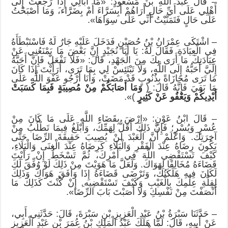
– قَالَ عَبْدُ اللَّهِ بْنُ مَسْعُودٍ: «مَا أُبَالِي إِذَا رَجَعْتُ إِلَى
أَهْلِي عَلَى أَيِّ حَالٍ أَرَاهُمْ أَبِسَرَّاءَ أَمْ بِضَرَّاء،َ وَمَا أَصْبَحْتُ
عَلَى حَالٍ فَتَمَنَّيْتُ أَنِّي عَلَى سِوَاهَا».
– اشْتَكَى عِمْرَانُ بْنُ حُصَيْنٍ فَدَخَلَ عَلَيْهِ جَارٌ لَهُ فَاسْتَبْطَأَهُ
فِي الْعِيَادَةِ فَقَالَ لَهُ: يَا أَبَا نُجَيْدٍ إِنَّ بَعْضَ مَا يَمْنَعُنِي عَنْ
عِيَادَتِكَ مَا أَرَى بِكَ مِنَ الْجَهْدِ، قَالَ: «فَلَا تَفْعَلْ فَإِنَّ أَحَبَّهُ
إِلَيَّ أَحَبُّهُ إِلَى اللَّهِ، وَلَا تَبْتَئِسْ لِي بِمَا تَرَى، أَرَأَيْتَ إِذَا كَانَ
مَا تَرَى مُجَازَاةً بِذُنُوبٍ قَدْ مَضَتْ، وَأَنَا أَرْجُو عَفْوَ اللَّهِ عَلَى
مَا بَقِيَ فَإِنَّهُ قَالَ: (
وَمَا أَصَابَكُمْ مِنْ مُصِيبَةٍ فَبِمَا كَسَبَتْ
أَيْدِيكُمْ وَيَعْفُو عَنْ كَثِيرٍ
)».
– قَالَ ابْنُ عَوْنٍ: «اِرْضَ بِقَضَاءِ اللَّهِ عَلَى مَا كَانَ مِنْ
عُسْرٍ وَيُسْرٍ؛ فَإِنَّ ذَلِكَ أَقَلُّ لِهَمِّكَ، وَأَبْلَغُ فِيمَا تَطْلُبُ مِنْ
آخِرَتِكَ. وَاعْلَمْ أَنَّ الْعَبْدَ لَنْ يُصِيبَ حَقِيقَةَ الرِّضَا حَتَّى
يَكُونَ رِضَاهُ عِنْدَ الْفَقْرِ وَالْبَلَاءِ كَرِضَاهُ عِنْدَ الْغِنَى وَالْبَلَاءِ،
كَيْفَ تَسْتَقْضِي اللَّهَ فِي أَمْرِكَ، ثُمَّ تَسْخَطُ إِنْ رَأَيْتَ
قَضَاءَهُ مُخَالِفًا لِهَوَاكَ. وَلَعَلَّ مَا هَوَيْتَ مِنْ ذَلِكَ لَوْ وُفِّقَ لَكَ
لَكَانَ فِيهِ هَلَكَتُكَ، وَتَرْضَى قَضَاءَهُ إِذَا وَافَقَ هَوَاكَ وَذَلِكَ
لِقِلَّةِ عِلْمِكَ بِالْغَيْبِ وَكَيْفَ تَسْتَقْضِيه.ِ إِنْ كُنْتَ كَذَلِكَ مَا
أَنْصَفْتَ مِنْ نَفْسِكِ وَلَا أَصَبْتَ بَابَ الرِّضَا».
– حَدَّثَنَا سَبْرَةُ بْنُ عَبْدِ الْعَزِيزِ بْنِ سَبْرَةَ، قَالَ: حَدَّثَنِي أَبِي،
عَنْ أَبِيهِ، قَالَ: لَمَّا هَلَكَ عَبْدُ الْمَلِكِ بْنُ عُمَرَ بْنِ عَبْدِ الْعَزِيزِ