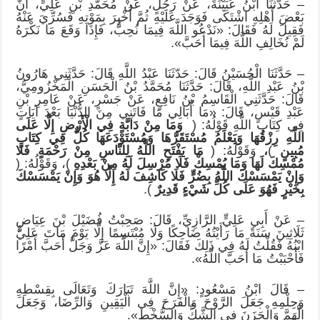
– حَدَّثَنَا ابْنُ عُيَيْنَةَ، عَنْ رَجُلٍ، عَنْ مُحَمَّدِ بْنِ عَلِيٍّ، أَنَّ
بَعْضَ أَهْلِهِ اشْتَكَى فَوَجَدَ عَلَيْهِ ثُمَّ أُخْبِرَ بِمَوْتِهِ فَسُرِّيَ عَنْهُ
فَقِيلَ لَهُ فَقَالَ: «نَدْعُو اللَّهَ فِيمَا نُحِبُّ، فَإِذَا وَقَعَ مَا نَكْرَهُ
لَمْ نُخَالِفِ اللَّهَ فِيمَا أَحَبَّ».
– حَدَّثَنَا الْحُسَيْنُ قَالَ: حَدّثَنَا عَبْدُ اللَّهِ قَالَ: حَدَّثَنِي هَارُونُ
بْنُ عَبْدِ اللَّهِ، قَالَ: حَدَّثَنَا مُحَمَّدُ بْنُ الْحَسَنِ الْمَخْزُومِيُّ،
قَالَ: حَدَّثَنِي الْقَاسِمُ بْنُ نَافِعٍ، عَنْ جَسْرٍ، عَنْ عَامِرِ بْنِ
عَبْدِ قَيْسٍ، قَالَ: «مَا أُبَالِي مَا فَاتَنِي مِنَ الدُّنْيَا بَعْدَ آيَاتٍ
فِي كِتَابِ اللَّهِ قَوْلُهُ: (
وَمَا مِنْ دَابَّةٍ فِي الْأَرْضِ إِلَّا عَلَى
اللَّهِ رِزْقُهَا وَيَعْلَمُ مُسْتَقَرَّهَا وَمُسْتَوْدَعَهَا كُلٌّ فِي كِتَابٍ
مُبِينٍ
)
،
وَقَوْلُهُ: (
مَا يَفْتَحِ اللَّهُ لِلنَّاسِ مِنْ رَحْمَةٍ فَلَا
مُمْسِكَ لَهَا وَمَا يُمْسِكْ فَلَا مُرْسِلَ لَهُ مِنْ بَعْدِهِ
)، وَقَوْلُهُ: (
وَإِنْ يَمْسَسْكَ اللَّهُ بِضُرٍّ فَلَا كَاشِفَ لَهُ إِلَّا هُوَ وَإِنْ يَمْسَسْكَ
بِخَيْرٍ فَهُوَ عَلَى كُلِّ شَيْءٍ قَدِيرٌ
).
– عَنْ أَبِي عَلِيٍّ الرَّازِيِّ، قَالَ: صَحِبْتُ فُضَيْلَ بْنَ عِيَاضٍ
ثَلَاثِينَ سَنَةً مَا رَأَيْتُهُ ضَاحِكًا وَلَا مُبْتَسِمًا إِلَّا يَوْمَ مَاتَ عَلِيٌّ
ابْنُهُ فَقُلْتُ لَهُ فِي ذَلِكَ فَقَالَ: «إِنَّ اللَّهَ عَزَّ وَجَلَّ أَحَبَّ أَمْرًا
فَأَحْبَبْتُ مَا أَحَبَّ اللَّهُ».
– قَالَ ابْنُ مَسْعُودٍ: «إِنَّ اللَّهَ تَبَارَكَ وَتَعَالَى بِقِسْطِهِ
وَحِلْمِهِ جَعَلَ الرَّوْحَ وَالْفَرَحَ فِي الْيَقِينِ وَالرِّضَا، وَجَعَلَ
الْهَمَّ وَالْحَزَنَ فِي الشَّكِّ وَالسُّخْطِ».