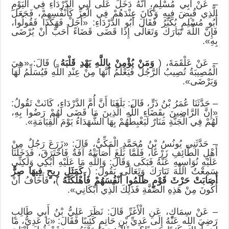
– عَنْ أَبِي مُسْلِمٍ، أَنَّهُ دَخَلَ عَلَى أَبِي الدَّرْدَاءِ فِي الْيَوْمِ
الَّذِي قُبِضَ فِيهِ وَكَانَ عِنْدَهُمْ فِي الْعِزِّ كَأَنْفُسِهِمْ، فَجَعَلَ
أَبُو مُسْلِمٍ يُكَبِّرُ فَقَالَ أَبُو الدَّرْدَاءِ: «أَجَلْ فَهَكَذَا فَقُولُوا،
فَإِنَّ اللَّهَ تَبَارَكَ وَتَعَالَى إِذَا قَضَى قَضَاءً أَحَبَّ أَنْ يُرْضَى
بِهِ».
– عَنْ عَلْقَمَةَ، (
وَمَنْ يُؤْمِنْ بِاللَّهِ يَهْدِ قَلْبَهُ
) قَالَ: «هِيَ
الْمُصِيبَةُ تُصِيبُ الرَّجُلَ فَيَعْلَمُ أَنَّهَا مِنْ عِنْدِ اللَّهِ فَيُسَلِّمُ لَهَا
وَيَرْضَى».
– حَدَّثَنَا عُمَرُ بْنُ ذَرٍّ، قَالَ: بَلَغَنَا أَنَّ أُمَّ الدَّرْدَاءِ، كَانَتْ تَقُولُ:
«إِنَّ الرَّاضِينَ بِقَضَاءِ اللَّهِ الَّذِينَ مَا قَضَى لَهُمْ رَضُوا بِهِ،
لَهُمْ فِي الْجَنَّةِ مَنَارٌ لَيَغْبِطُهُمْ بِهَا الشُّهَدَاءُ يَوْمَ الْقِيَامَةِ».
– حَدَّثَنِي يُونُسُ بْنُ مُحَمَّدٍ الْمَكِّيُّ، قَالَ: «زَرَعَ رَجُلٌ مِنْ
أَهْلِ الطَّائِفِ زَرْعًا، فَلَمَّا بَلَغَ أَصَابَتْهُ آفَةٌ فَاحْتَرَقَ، فَدَخَلْنَا
عَلَيْهِ نُوَاسِيهِ عَنْهُ فَبَكَى وَقَالَ: وَاللَّهِ مَا عَلَيْهِ أَبْكِي وَلَكِنِّي
سَمِعْتُ اللَّهَ تَبَارَكَ وَتَعَالَى يَقُولُ: (
كَمَثَلِ رِيحٍ فِيهَا صِرٌّ
أَصَابَتْ حَرْثَ قَوْمٍ ظَلَمُوا أَنْفُسَهُمْ فَأَهْلَكَتْهُ
)
،
فَأَخَافُ أَنْ
أَكُونَ مِنْ هَذِهِ الصِّفَّةِ فَذَلِكَ الَّذِي أَبْكَانِي».
– عَنْ سِمَاكٍ، عَنِ الْأَغَرِّ قَالَ: نَظَرَ عَلِيُّ بْنُ أَبِي طَالِبٍ
رَضِيَ الله عَنْهُ إِلَى عَدِيِّ بْنِ حَاتِمٍ كَئِيبًا فَقَالَ: «يَا عَدِيُّ، مَا