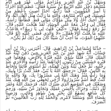
وَسَهْلُ بْنُ عَبْدِ الْعَزِيزِ وَمُزَاحِمُ مَوْلَى عُمَرَ فِي أَيَّامٍ
مُتَتَابِعَةٍ دَخَلَ عَلَيْهِ الرَّبِيعُ بْنُ سَبْرَةَ فَقَالَ: عَظَّمَ اللَّهُ أَجْرَكَ
يَا أَمِيرَ الْمُؤْمِنِينَ، فَمَا رَأَيْتُ أَحَدًا أُصِيبَ بِأَعْظَمَ مِنْ
مُصِيبَتِكَ فِي أَيَّامٍ مُتَتَابِعَةٍ، وَاللَّهِ مَا رَأَيْتُ مِثْلَ ابْنِكَ ابْنًا، وَلَا
مِثْلَ أَخِيكَ أَخًا، وَلَا مِثْلَ مَوْلَاكَ مَوْلًى قَطُّ. فَطَأْطَأَ رَأْسَهُ،
فَقَالَ لِي رَجُلٌ مَعَهُ عَلَى الْوِسَادِ: لَقَدْ هَيَّجْتَ عَلَيْهِ. قَالَ:
ثُمَّ رَفَعَ رَأْسَهُ فَقَالَ: «كَيْفَ قُلْتَ لِى يَا رَبِيعُ؟» فَأَعَدْتُ
عَلَيْهِ مَا قُلْتُ أَوَّلًا فَقَالَ: «لَا وَالَّذِي قَضَى عَلَيْهِ (أَوْ قَالَ:
عَلَيْهِمُ) الْمَوْتَ، مَا أُحِبُّ أَنَّ شَيْئًا كَانَ مِنْ ذَلِكَ لَمْ يَكُنْ».
– حَدَّثَنَا إِسْمَاعِيلُ بْنُ إِبْرَاهِيمَ، قَالَ: أَخْبَرَنِي زِيَادُ بْنُ أَبِي
حَسَّانَ، أَنَّهُ شَهِدَ عُمَرَ بْنَ عَبْدِ الْعَزِيزِ حِينَ دُفِنَ ابْنُهُ عَبْدُ
الْمَلِكِ قَالَ: فَلَمَّا سُوِّيَ عَلَيْهِ قَبْرُهُ بِالْأَرْضِ، وَجَعَلُوا فِي
قَبْرِهِ خَشَبَتَيْنِ مِنْ زَيْتُون،ٍ إِحْدَاهُمَا عِنْدَ رَأْسِهِ وَالْأُخْرَى عِنْدَ
رِجْليِهِ، ثُمَّ جَعَلَ بَيْنَهُ وَبَيْنَ الْقِبْلَةِ، ثُمَّ اسْتَوَى قَائِمًا وَأَحَاطَ
بِهِ النَّاسُ، فَقَالَ: «رَحِمَكَ اللَّهُ يَا بُنَيَّ، فقَدْ كُنْتُ بَرًّا بِأَبِيكَ،
وَمَا زِلْتُ مُنْذُ وَهَبَكَ اللَّهُ لِي مَسْرُورًا بِكَ، وَلَا وَاللَّهِ مَا
كُنْتُ قَطُّ أَشَدَّ سُرُورًا وَلَا أَرْجَى لِحَظِّي مِنَ اللَّهِ فِيكَ مُنْذُ
وَضَعْتُكَ فِي الْمَوْضِعِ الَّذِي صَيَّرَكَ اللَّهُ، فَرَحِمَكَ اللَّهُ وَغَفَرَ
لَكَ ذَنْبَك،َ وَجَزَاكَ بِأَحْسَنِ عَمَلِكَ وَتَجَاوَزَ عَنْ سَيِّئِهِ، وَرَحِمَ
كُلَّ شَافِعٍ يَشْفَعُ لَكَ بِخَيْرٍ مِنْ شَاهِدٍ وَغَائِبٍ، وَرَضِينَا
بِقَضَاءِ اللَّهِ وَسَلَّمْنَا لَأَمْرِه،ِ وَالْحَمْدُ لِلَّهِ رَبِّ الْعَالَمِينَ» ثُمَّ
انْصَرَفَ.