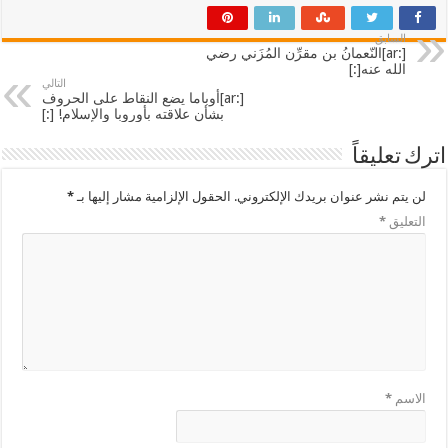
السابق
[:ar]النّعمانُ بن مقرِّن المُزَني رضي
الله عنه[:]
التالي
[:ar]أوباما يضع النقاط على الحروف
بشأن علاقته بأوروبا والإسلام! [:]
اترك تعليقاً
لن يتم نشر عنوان بريدك الإلكتروني.
الحقول الإلزامية مشار إليها بـ
*
التعليق
*
الاسم
*