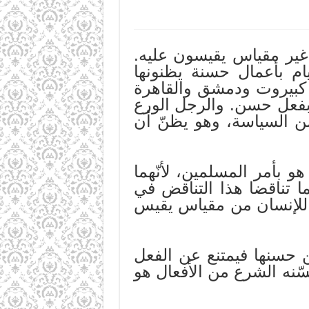
غير مقياس يقيسون عليه.
ام بأعمال حسنة يظنونها
 كبيروت ودمشق والقاهرة
 بفعل حسن. والرجل الورع
ن السياسة، وهو يظنّ أن
 بأمر المسلمين، لأنّهما
ما تناقضا هذا التناقض في
دّ للإنسان من مقياس يقيس
ن حسنها فيمتنع عن الفعل
ّنه الشرع من الأفعال هو