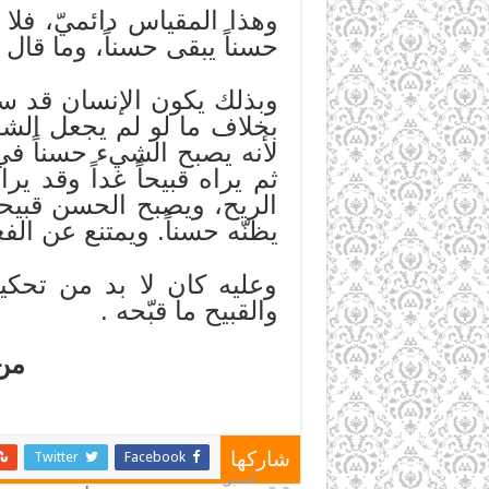
وهذا المقياس دائميّ، فلا
حسناً يبقى حسناً، وما قال ا
وبذلك يكون الإنسان قد س
بخلاف ما لو لم يجعل الشرع
لأنه يصبح الشيء حسناً في 
ثم يراه قبيحاً غداً وقد ي
الريح، ويصبح الحسن قبيحاً 
يظنّه حسناً. ويمتنع عن الف
وعليه كان لا بد من تحكي
والقبيح ما قبّحه .
من 
Twitter
Facebook
شاركها
السابق