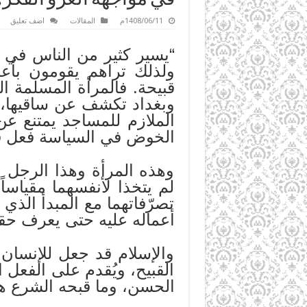
1408/06/11م
المقالات
اضف تعليق
“يسير كثير من الناس في 
ولذلك تراهم يقومون بأعم
قبيحة. فالمرأة المسلمة 
وبغداد تكشف عن ساقيها، و
الملازم للمساجد يمتنع ع
الخوض في السياسة فعل ق
وهذه المرأة وهذا الرجل و
لم يتخذا لأنفسهما مقياساً
تصرّفاتهما مع المبدأ الذي
أعماله عليه حتى يعرف حقي
والإسلام قد جعل للإنسان 
القبيح، ويُقدم على الفعل
الحسن، وما قبحه الشرع هو