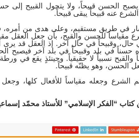
 يصبح الحسن قبيحاً، ولا يتحول القبيح إلى ح
لشرع عنه قبيحاً يبقى قبيحاً.
ار في طريق مستقيم، وعلى هدى من أمره، في
 مقياساً للحسن والقبح، بأن جعل العقل مقياسا
حال، وقبيحاً في حال آخر. إذ العقل قد يرى ا
راه حسناً في بلد وقبيحاً في بلد آخر فيصبح 
والقبح نسبياً لا حقيقياً. وحينئذٍ يقع في ورطة 
عل الحسن، وهو يظنّه قبيحاً.
م الشرع وجعله مقياساً للأفعال كلها، وجعل
كتاب “الفكر الإسلامي” للأستاذ محمّد إسماع
Pinterest
LinkedIn
Stumbleupon