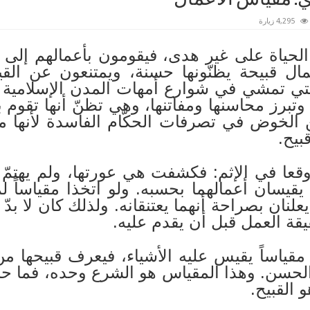
4,295 زيارة
الحياة على غير هدى، فيقومون بأعمالهم إلى 
ال قبيحة يظنّونها حسنة، ويمتنعون عن القي
التي تمشي في شوارع أمهات المدن الإسلامية
تبرز محاسنها ومفاتنها، وهي تظنّ أنها تقوم
ن الخوض في تصرفات الحكّام الفاسدة لأنها م
بيح.
قعا في الإثم: فكشفت هي عورتها، ولم يهتمّ هو
 يقيسان أعمالهما بحسبه. ولو اتخذا مقياساً ل
 يعلنان بصراحة أنهما يعتنقانه. ولذلك كان لا ب
قة العمل قبل أن يقدم عليه.
مقياساً يقيس عليه الأشياء، فيعرف قبيحها م
 الحسن. وهذا المقياس هو الشرع وحده، فما حس
 القبيح.