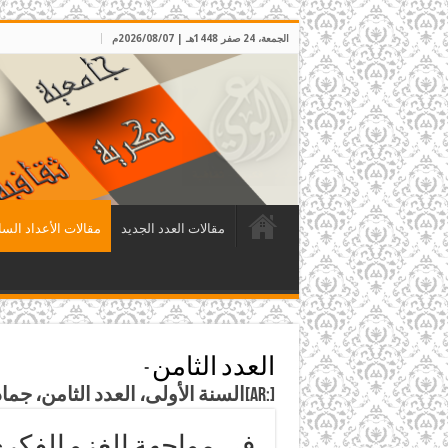
الجمعة، 24 صفر 1448هـ | 2026/08/07م
مقالات العدد الجديد
مقالات الأعداد السا
العدد الثامن
-
[:ar]السنة الأولى، العدد الثامن، جمادى الأولى 1408هـ، الموافق كانون الثاني 1988م[:]
في مواجهة الغزو الفكر