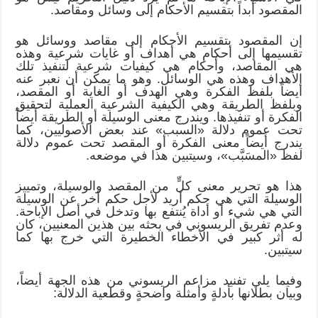
المقصود أبداً بتقسيم الأحكام إلى وسائل ومقاصد.
إن المقصود بتقسيم الأحكام إلى مقاصد ووسائل هو
تقسيمها إلى أحكام هي أهداف أو غايات شرعية وهذه
هي المقاصد، وأحكام هي كيفيات شرعية لتنفيذ تلك
الأهداف وهذه هي الوسائل. وهو ما يمكن أن نعبر عنه
أيضاً بلفظ الفكرة وهي الهدف أو الغاية أو المقصد،
وبلفظ الطريقة وهي الكيفية الشرعية العملية لتحقيق
الفكرة أو تنفيذها. ويندرج معنى الوسيلة أو الطريقة أيضاً
تحت عموم دلالة «السبب» عند بعض الأصوليين، كما
يندرج أيضاً معنى الفكرة أو المقصد تحت عموم دلالة
لفظ «المسَبَّب»، وسيتبين هذا في موضعه.
هذا هو تحرير معنى كلٍّ من المقصد والوسيلة، وتمييز
الوسيلة التي هي حكم أريد لأجل حكم أخر عن الوسيلة
التي هي شيء أو أداة يُنتفع بها وتدخل في أصل الإباحة.
وعدم تفريق الريسوني في بحثه بين هذين المعنيين، كان
له أثر كبير في الأخطاء الخطيرة التي خرج بها كما
سيتبين.
وفيما يلي تفنيد مزاعم الريسوني من هذه الجهة أيضاً،
وبيان بطلانها بأدلةٍ وأمثلة واضحةٍ وقطعية الدلالة: