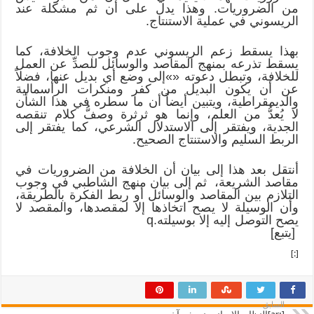
من الضروريات. وهذا يدل على أن ثم مشكلة عند
الريسوني في عملية الاستنتاج.
بهذا يسقط زعم الريسوني عدم وجوب الخلافة، كما
يسقط تذرعه بمنهج المقاصد والوسائل للصدِّ عن العمل
للخلافة، وتبطل دعوته «»إلى وضع أي بديل عنها، فضلاً
عن أن يكون البديل من كفر ومنكرات الرأسمالية
والديمقراطية، ويتبين أيضاً أن ما سطره في هذا الشأن
لا يُعدُّ من العلم، وإنما هو ثرثرة وصفُّ كلام تنقصه
الجدية، ويفتقر إلى الاستدلال الشرعي، كما يفتقر إلى
الربط السليم والاستنتاج الصحيح.
أنتقل بعد هذا إلى بيان أن الخلافة من الضروريات في
مقاصد الشريعة، ثم إلى بيان منهج الشاطبي في وجوب
التلازم بين المقاصد والوسائل أو ربط الفكرة بالطريقة،
وأن الوسيلة لا يصح اتخاذها إلا لمقصدها، والمقصد لا
يصح التوصل إليه إلا بوسيلته.q
[يتبع]
[:]
السابق