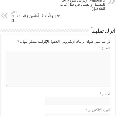
[:ar]النظام الإيراني نموذج آخر
للتضليل والفساد في ظل غياب
الخلافة[:]
التالي
[:ar]( وَالْعَاقِبَةُ لِلْمُتَّقِينَ ) الحلقة -1-
[:]
اترك تعليقاً
لن يتم نشر عنوان بريدك الإلكتروني.
الحقول الإلزامية مشار إليها بـ
*
التعليق
*
الاسم
*
البريد الإلكتروني
*