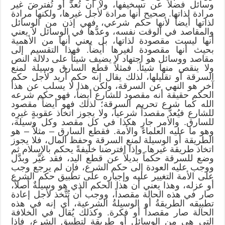
وسائل فضلاً عن تسخيفها، ولا أن تُعدَّ أو تُفترضَ غير
مرادة لذاتها. صحيح أنها مرادة لأجل غيرها، ولكنها مرادة
لذاتها أيضاً لأنها حكم شرعي، فهي إذن من الوسائل
والمقاصد في الوقت نفسه، وعدُّها في الوسائل لا يعني
أنها ليست مقصودة لذاتها، بل يعني أنها من الأهمية
بحيث أنها مقصودة لغيرها أيضاً. فهذا التقسيم إلى
مقاصد ووسائل هو اجتهاد لا يضيف شيئاً على دلالة النص
ولا ينقص منها شيئاً. فمثلاً قطع السارق وسيلة لمنع
السرقة أو تقليلها، لذلك يقال إنه حكم أُريد لأجل حكم
آخر هو النهي عن السرقة، ولكن هذا لا يسلب عن هذا
الحكم حقيقة أنه مقصود للشارع أيضاً، فهو حكم شرعه
الله كما شرع تحريم السرقة؛ لذلك فهو أيضاً مقصود
للشارع فيُعدُّ مقصداً شرعياً، ولا يجوز اتخاذ عقوبةٍ غيرِه
للسارق. والأمر جارٍ هكذا في كل مقصد وكل وسيلة،
وهو ما عليه العلماء والأمة. فقطع السارق – مثلاً – هو
الطريقة أو الوسيلة لمنع السرقة وحفظ المال، فلا يجوز
اتخاذ طريقة غيرها. وإذا افترضنا خليفةً يحكم بالإسلام ثم
وضع للسرقة حكماً بديلاً عن قطع اليد، فقد غيَّر وبدَّل
ووجب عليه العودة إلى حكم الشرع، فإن لم يرجع وجب
على الأمة التغيير عليه وإجباره على تطبيق حكم الشرع
أو عزله، وهذا يعني أن هذا الحكم الذي هو وسيلةٌ أصلاً،
صار في هذه الحالة مقصداً، ووجب أن تُتَّخذ لأجل إعادة
تطبيقه الطريقةُ أو الوسيلةُ الشرعية، أي إنه في هذه
الحالة صار مقصداً أو فكرة. وكذلك يُقال في الخلافة
التي هي من الوسائل أو طريقة لتطبيق الشرع، فإذا