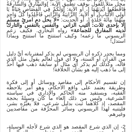
محل مثلاً للقول بوقف تطبيق الآية: ]وَالسَّارِقُ وَالسَّارِقَةُ
فَاقْطَعُوا أَيْدِيَهُمَا [، أو الآية: ]وَلَكُمْ فِي الْقِصَاصِ حَيَاةٌ يَا
أُولِي الْأَلْبَابِ[، أو الآية: ]الزَّانِيَةُ وَالزَّانِي فَاجْلِدُوا كُلَّ وَاحِدٍ
مِنْهُمَا مِائَةَ جَلْدَةٍ [، أو الحديت:
«لا يحل دم امرئٍ مسلمٍ
إلا بإحدى ثلات: الثيب الزاني والنفس بالنفس والتارك
لدينه المفارق للجماعة»
رواه البخاري. فكيف زعم
الريسوني ما زعمه! وكيف استنتج ما استنتج وبماذا
استدل!
ومما يجدر ذكره أن الريسوني لم يذكر لمفترياته أيَّ دليل
من القرآن أو السنة، ولا أي قول لعالم يقول مثل الذي
قاله، وكذلك لم يذكر أي مثال أو سابقة ذهب فيها أحدٌ
إلى ما ذهب إليه هو بشأن الخلافة!
إن تقسيم الأحكام إلى مقاصد ووسائل أو إلى فكرة
وطريقة يعتمد على واقع الأحكام، وهو أمر يلاحظه
الفقيه، ويستفيد منه الحاكم والإداري في سياسته
الشرعية، وليس من ذلك إلغاء ما كان وسيلةً بحجة
المقصد، إذ كلاهما ثبت بدليل شرعي، فلا يغيِّرُه بشر،
فليتنبه لهذا الريسوني وسائر المحرِّفة من مقاصديين
وغيرهم.
2- إن الذي شرع المقصد هو الذي شرع لأجله الوسيلة،
أي ما يوجده من العدم وما يحفظه من الزوال أو