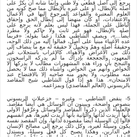
يرجع إلى أصل قطعي ولا ظني وإنما شأنه أن يكرَّ على
أصله بالإبطال، أو على غيره بالإبطال مما صح كونه من
العلوم المعتبرة والقواعد المرجوع إليها في الأعمال
والاعتقادات، أو كان منهضاً إلى إبطال الحق وإحقاق
الباطل على الجملة، فهذا ليس بعلم لأنه يرجع على
أصله بالإبطال، فهو غير ثابت ولا حاكم ولا مطرد
أيضاً…»، ويصف الشاطبي هكذا زعماً بقوله: «فربما
عده الأغبياء مبنياً على أصل، فمالوا إليه من ذلك الوجه،
وحقيقةُ أصلِه وهمٌ وتخييلٌ لا حقيقة له مع ما ينضاف إلى
ذلك من الأغراض والأهواء، كالإغراب باستجلاب غير
المعهود، والجعجعة بإدراك ما لم يدركه الراسخون،
والتبجح بأن وراء هذه المشهورات مطالب لا يدركها إلا
الخواص وأنهم من الخواص، وأشباه ذلك مما لا يحصل
منه مطلوب، ولا يحور منه صاحبه إلا بالافتضاح عند
الامتحان». هذا هو إذاً قول الشاطبي شيخ المقاصد
بالريسوني (العالم المقاصدي) وبمزاعمه.
5- ينقض الشاطبي – وغيره – خزعبلات الريسوني
بنصوص واضحة، ويبينون أن الوسائل هي أيضاً مقاصد.
فالعلماء الذين ذكروا المقاصد والوسائل وعرَّفوا الأولى
بأنها أريدت لذاتها والثانية بأنها أريدت لغيرها، هم أنفسهم
قالوا إن الوسيلة أيضاً مقصودة لذاتها، وإن المقصد نفسه
يكون وسيلةً لغيره، وكل ذلك يرجع إلى مصالح الإنسان
في الدارين، وهكذا يصبح كل فعل وسيلةً، ويستدل
الشاطبي لقوله هذا بآيات منها: ] الَّذِينَ يَدْعُونَ يَبْتَغُونَ