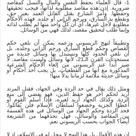
1- قال العلماء بحفظ النفس والمال والنسل كمقاصد
ضرورية. إذن:هذه مقاصد مطلوبة لذاتها، فيجب تحقيقها
وحفظها. وأمرَ الشارع بقتل القاتل العمد بغير حق،
وبقطع يد السارق، وبرجم الزاني أو جلده. فهذه الأحكام
مطلوبة لأجل غيرها، أي أن كلَّ واحد منها لم يُطلب لذاته
وإنما طُلب لتحقيق مقصد، لذلك فهي من الوسائل.
وتطبيقاً لنهج الريسوني وزعمه يمكن أن نلغي حكم
القصاص وحكم قطع السارق ورجم الزاني وجلده، بل
أن نلغي الحدود كلها ونستبدل بها وسائل جديدة من
مستحدثات القرن الـ21، لأنها وسائل وليست مقاصد. لا
ضير أبداً عند الريسوني من إلغاء الأحكام الشرعية
المذكورة مع أنها من القطعيات، بل يجب أخذ أحكامٍ أو
وسائل حديثة ملائمة لزماننا بدلاً منها!
ومثل ذلك يقال في حد الردة وفي الجهاد، فقتل المرتد
أُريد لحكم آخر هو حفظ الدين، فهو يفضي إلى منع
الردة. وكذلك الجهاد أريد لغيره، فإذا أسلم القوم أو
أعطَوُا الجزية وخضعوا لسلطان الإسلام فلن يُقاتَلوا.
فحد الردة وحكم الجهاد من الوسائل في هذه القسمة
بين المقاصد والوسائل، فهل نحذفهما من الشريعة
أيضاً؟ الجواب بحسب الريسوني نعم.
إن هذه الأقوال بل هذا النهج لا محل له في الإسلام، إذ لا