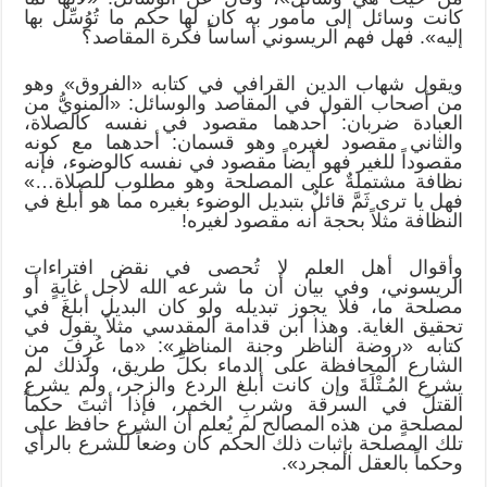
كانت وسائل إلى مأمور به كان لها حكم ما تُوُسِّل بها
إليه». فهل فهم الريسوني أساساً فكرة المقاصد؟
ويقول شهاب الدين القرافي في كتابه «الفروق» وهو
من أصحاب القول في المقاصد والوسائل: «المنويُّ من
العبادة ضربان: أحدهما مقصود في نفسه كالصلاة،
والثاني مقصود لغيره وهو قسمان: أحدهما مع كونه
مقصوداً للغير فهو أيضاً مقصود في نفسه كالوضوء، فإنه
نظافة مشتملةٌ على المصلحة وهو مطلوب للصلاة…»
فهل يا ترى ثَمَّ قائلٌ بتبديل الوضوء بغيره مما هو أبلغ في
النظافة مثلاً بحجة أنه مقصود لغيره!
وأقوال أهل العلم لا تُحصى في نقض افتراءات
الريسوني، وفي بيان أن ما شرعه الله لأجل غايةٍ أو
مصلحة ما، فلا يجوز تبديله ولو كان البديل أبلغَ في
تحقيق الغاية. وهذا ابن قدامة المقدسي مثلاً يقول في
كتابه «روضة الناظر وجنة المناظر»: «ما عُرِفَ من
الشارع المحافظة على الدماء بكلِّ طريق، ولذلك لم
يشرع المُـتْلَةَ وإن كانت أبلغ الردع والزجر، ولم يشرع
القتلَ في السرقة وشربِ الخمر، فإذا أثبتَ حكماً
لمصلحةٍ من هذه المصالح لم يُعلم أن الشرع حافظ على
تلك المصلحة بإثبات ذلك الحكم كان وضعاً للشرع بالرأي
وحكماً بالعقل المجرد».