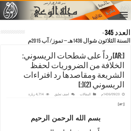
العدد 345
-
السنة الثلاثون شوال 1436هـ – تموز/ آب 2015م
[:ar]رداً على شطحات الريسوني:
الخلافة من الضروريات لحفظ
الشريعة ومقاصدها رد افتراءات
الريسوني (2)[:]
1436/09/20م
المقالات
اضف تعليق
4,714 زيارة
[:ar]
بسم الله الرحمن الرحيم