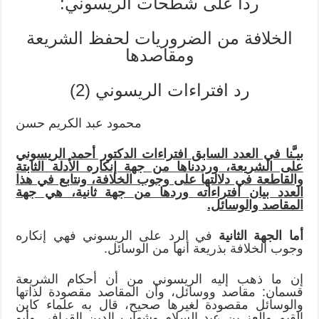
رداً على شطحات الريسوني:
الخلافة من الضروريات لحفظ الشريعة
ومقاصدها
رد افتراءات الريسوني (2)
محمود عبد الكريم حسن
بيـَّنا في العدد السابق افتراءات الدكتور أحمد الريسوني
على الشريعة، ورددناها من جهة إنكاره الأدلة الثابتة
والقاطعة في دلالتها على وجوب الخلافة، ونتابع في هذا
العدد بيان افتراءاته وردها من جهة ثانية، هي جهة
المقاصد والوسائل.
أما الجهة الثانية
في الرد على الريسوني فهي إنكاره
وجوب الخلافة بذريعة أنها من الوسائل.
إن ما ذهب إليه الريسوني من أن أحكام الشريعة
قسمان: مقاصد ووسائل، وأن المقاصد مقصودة لذاتها
والوسائل مقصودة لغيرها صحيح، قال به علماء كابن
القيم والعز بن عبد السلام وشهاب الدين القرافي وأبو