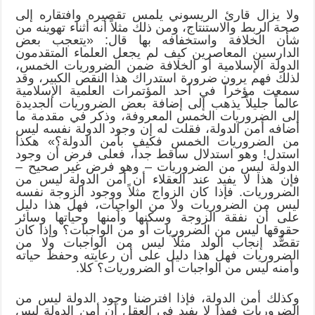
ولا يزال قارئ الريسوني يلمس تقصيره وافتقاره إلى
صحة الربط والاستنتاج، ومن ذلك مثلاً أنه أثناء تهوينه من
شأن الخلافة واستخفافه بها قال: «يتعجب بعض
الدارسين المعاصرين كيف لم يجعل العلماء المتقدمون
الدولة الإسلامية أو الخلافة ضمن الضروريات الخمس،
لذلك فهم يرون ضرورة استدراك هذا النقص الكبير، وقد
سمعت مؤخراً في أحد المؤتمرات العلمية الإسلامية
عالماً جليلاً يذهب إلى إضافة بعض الضروريات الجديدة
إلى الضروريات الخمس المعروفة، وذكر في مقدمة ما
أضافه أمن الدولة، فقلت له إن وجود الدولة نفسه ليس
من الضروريات الخمس فكيف بأمن الدولة؟» هكذا
استدل! وهو استدلال ساقط جداً، فعلى فرض أن وجود
الدولة ليس من الضروريات – وهو فرض غير صحيح –
فإن هذا لا يفيد عند العقلاء أن أمن الدولة ليس من
الضروريات. فإذا كان الزواج مثلاً ووجود الزوجة نفسه
ليس من الضروريات ولا من الواجبات، فهل هذا دليل
على أن نفقة الزوجة وسكنها وأمنها وحياتها وسائر
حقوقها ليس من الضروريات أو من الواجبات؟ وإذا كان
تقصُّد إنجاب الولد مثلاً ليس من الواجبات ولا من
الضروريات فهل هذا دليل على أن رعايته وحفظ حياته
وأمنه ليس من الواجبات أو الضروريات؟ كلا.
وكذلك أمن الدولة، فإذا افترضنا وجود الدولة ليس من
الضروريات فهذا لا يفيد في العقل أن أمن الدولة ليس