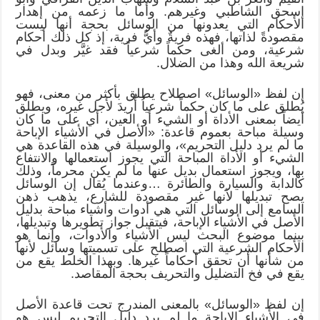
إسحق الشاطبي وغيرهم. وأما ما زعمه من إهدار
الأحكام التي يعدونها من الوسائل بحجة أنها ليست
مقصودةً لذاتها، فهذه فريةٌ وأيُّ فرية، إذ كل ذلك أحكام
شرعية، ومن ألغى حكماً شرعياً فقد غيَّر وبدل في
شريعة الله وهذا من الضلال.
إن لفظ «الوسائل» اصطلاح يطلق بأكثر من معنى، فهو
يُطلق على ما كان حكماً شرعياُ أُريدَ لأجل غيره، ويطلق
أيضاً بمعنى الأداة أو الشيء أو العين، أي على ما كان
وسيلة مباحة بعموم قاعدة: «الأصل في الأشياء الإباحة
ما لم يرد دليل التحريم»، والوسيلة في هذه القاعدة هي
الشيء أو الأداة المباحة التي يجوز استعمالها والانتفاع
بها، ويجوز استعمال بديل عنها ما لم يكن محرماً، وذلك
كالدابة والسيارة والطائرة …وعندما يُقال إن الوسائل
يصح تبديلها لأنها غير مقصودة للشارع، يذهب ذهن
السامع إلى الوسائل التي هي أدوات وأشياء مباحة بدليل
الأصل في الأشياء الإباحة، فيتقبل جواز تطويرها وتبديلها،
بينما موضوع البحث ليس الأشياء والأدوات، وإنما هو
الأحكام الشرعية التي اصطلح على تسميتها وسائل لأنها
من شأنها أن تحقق أحكاماً غيرها. وبهذا الخلط يقع من
يقع في فخ التضليل والتحريف بحجة المقاصد.
إن لفظ «الوسائل» بالمعنى المندرج تحت قاعدة الأصل
في الأشياء الإباحة ما لم يرد دليل التحريم ليس هو