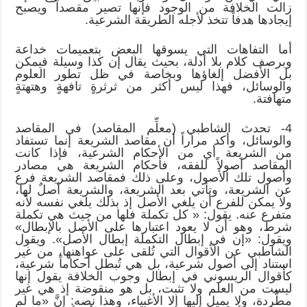
زالت الخلافة من الوجود فإنها تصير مقصداً ويصبح
إيجادها هدفاً تتخذ لأجله الطريقة الشرعية.
أما التفاهات التي يسوقها البعض بتعميمات خداعة
وبرصف كلام بلا أدلة، بحيث يقال إن كذا وسيلة فيمكن
بل الأفضل إلغاؤها وبخاصة في ظل تطور العلوم
والوسائل، فهذا ليس أكثر من ثرثرةٍ تافهةٍ وهتهتةٍ
متهافتة.
4- تحدث الشاطبي (معلِّم المقاصد) في المقاصد
والوسائل، وأكد مراراً أن مقاصد الشريعة إنما تستفاد
من الشريعة أي من الأحكام الشرعية، فإذا كانت
المقاصد أصولاً للفقه، فأحكام الشريعة هي مصادر
وأصول تلك الأصول، وعلى ذلك فمقاصد الشريعة فرع
عن الشريعة، وتأتي بعد الشريعة، والشريعة أصلٌ لها،
ولا يمكن للفرع أن يلغي الأصل إذ بذلك يلغي نفسه لأنه
متفرع عنه. يقول: « كل تكملة فلها من حيث هي تكملة
شرط، وهو أن لا يعود اعتبارها على الأصل بالإبطال»
ويقول: «إن في إبطال التكملة إبطال الأصل». ويقول
الشاطبي عن الأقوال التي تُلقى على عواهنها، من غير
استناد إلى أصول شرعية، بل هي تُبطل أحكاماً شرعية،
كأقوال الريسوني في إبطال وجوب الخلافة يقول إنها
ليست من العلم ولا تثبت، بل هو منقوضة إذ هي غير
مطَّردة، ولا يميل إليها إلا الأغبياء، وهذا نصه: إنَّ «ما لم