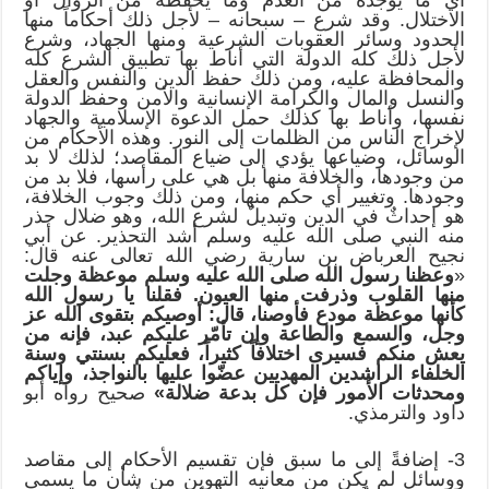
الاختلال. وقد شرع – سبحانه – لأجل ذلك أحكاماً منها
الحدود وسائر العقوبات الشرعية ومنها الجهاد، وشرع
لأجل ذلك كله الدولة التي أناط بها تطبيق الشرع كله
والمحافظة عليه، ومن ذلك حفظ الدين والنفس والعقل
والنسل والمال والكرامة الإنسانية والأمن وحفظ الدولة
نفسها، وأناط بها كذلك حمل الدعوة الإسلامية والجهاد
لإخراج الناس من الظلمات إلى النور. وهذه الأحكام من
الوسائل، وضياعها يؤدي إلى ضياع المقاصد؛ لذلك لا بد
من وجودها، والخلافة منها بل هي على رأسها، فلا بد من
وجودها. وتغيير أي حكم منها، ومن ذلك وجوب الخلافة،
هو إحداثٌ في الدين وتبديلٌ لشرع الله، وهو ضلال حذر
منه النبي صلى الله عليه وسلم أشد التحذير. عن أبي
نجيح العرباض بن سارية رضي الله تعالى عنه قال:
«
وعظنا رسول الله صلى الله عليه وسلم موعظة وجلت
منها القلوب وذرفت منها العيون. فقلنا يا رسول الله
كأنها موعظة مودع فأوصنا، قال: أوصيكم بتقوى الله عز
وجل، والسمع والطاعة وإن تأمّر عليكم عبد، فإنه من
يعش منكم فسيرى اختلافاً كثيراً، فعليكم بسنتي وسنة
الخلفاء الراشدين المهديين عضّوا عليها بالنواجذ، وإياكم
ومحدثات الأمور فإن كل بدعة ضلالة»
صحيح رواه أبو
داود والترمذي.
3- إضافةً إلى ما سبق فإن تقسيم الأحكام إلى مقاصد
ووسائل لم يكن من معانيه التهوين من شأن ما يسمى