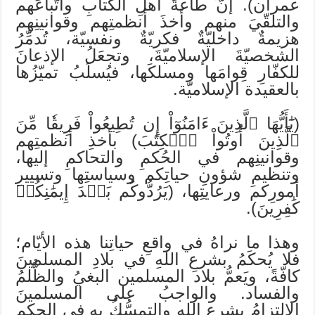
عمران). إنَّ طاعةَ أهلِ الكتابِ واتّباعَهم
والتلقّيَ منهم وأخذَ أنظمتِهم وقوانينِهم
هزيمةٌ داخليّةٌ فكريّةٌ ونفسيّة، تُدمِّرُ
الشخصيّةَ الإسلاميّةَ، وتجعَلُ الإذعانَ
للكفّارِ قِوامَها ومسلكَها، فيُسلَبُ تميّزُها
بالعقيدة الإسلاميّة.
(يَٰٓأَيُّهَا ٱلَّذِينَ ءَامَنُوٓاْ إِن تُطِيعُواْ فَرِيقٗا مِّنَ
ٱلَّذِينَ أُوتُواْ ٱلۡكِتَٰبَ) بأخذِ أنظمتِهم
وقوانينِهم في الحُكمِ والتحاكمِ إليها،
وتنظيمِ شؤونِ حياتِكم وسياستِها وتسييرِ
أمورِكم ورعايتِها، (يَرُدُّوكُم بَعۡدَ إِيمَٰنِكُمۡ
كَٰفِرِينَ).
وهذا ما نراهُ في واقعِ حياتِنا هذه الأيّام؛
فلا يُحكَمُ بشرعِ اللهِ في بلادِ المسلمينَ
كافّةً، ويَعمُّ بلاد المسلمين البغيُ والظُّلمُ
والفساد. والواجبُ على المسلمينَ
الالتزامُ بشرعِ اللهِ والتمسُّكُ به في الحكمِ