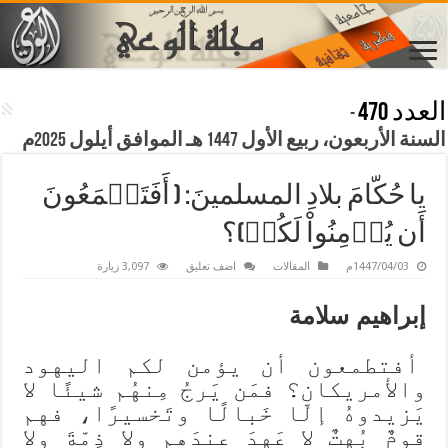
العدد 470
-
السنة الأربعون، ربيع الأول 1447 هـ الموافق أيلول 2025م
يا حُكّامَ بلادِ المسلمينَ: ( أَفَتَطۡمَعُونَ
أَن يُؤۡمِنُواْ لَكُمۡ)؟
1447/04/03م
المقالات
اضف تعليق
3,097 زيارة
إبراهيم سلامة
أفتطمعون أن يؤمن لكم اليهود
والأمريكان؟ فمَن يَرجُ مِنهُم شيئًا لا
يَزيدوهُ إلّا خَبالًا وتَخسيرًا، فهم
قومٌ بُهتٌ لا عَهدَ عندَهم ولا ذِمّةَ ولا