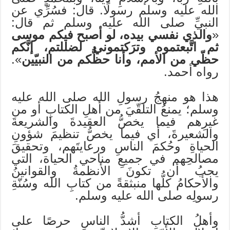
الله عليه وسلم رسولًا. قال: فسُرِّي عن
النبيِّ صلى الله عليه وسلم ثم قال:
«
والذي نفسي بيده، لو أصبح فيكم موسى
ثم اتَّبعتموه وترَكتموني لضللتم، إنَّكم
حظّي من الأمم، وأنا حظُّكم من النبيّين
».
رواه أحمد.
هذا هو منهجُ رسولِ الله صلى الله عليه
وسلم؛ يمنعُ التلقّيَ من أهلِ الكتابِ أو من
غيرِهم فيما يخصُّ العقيدةَ والشريعةَ
والشعيرةَ، أي فيما يخصُّ تنظيمَ شؤونِ
الحياةِ وحُكمَ الناسِ ورعايتَهم، وتحقيقَ
مصالحِهم في جميعِ مناحي الحياة، التي
يجبُ أن تكونَ الأنظمةُ والقوانينُ
والأحكامُ كلُّها منبثقةً من كتابِ الله وسُنّةِ
رسولِه صلى الله عليه وسلم.
وأهلُ الكتابِ أشدُّ الناسِ حرصًا على