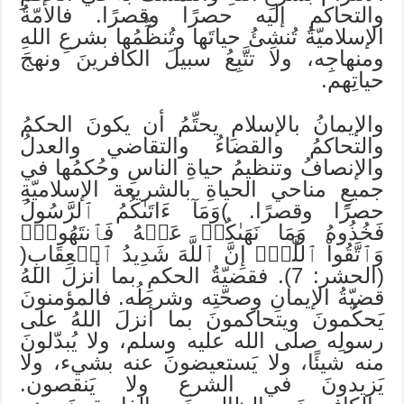
والتحاكمِ إليه حصرًا وقصرًا. فالأمّةُ
الإسلاميّةُ تُنشِئُ حياتَها وتُنظِّمُها بشرعِ اللهِ
ومنهاجِه، ولا تتَّبِعُ سبيلَ الكافرينَ ونهجَ
حياتِهم.
والإيمانُ بالإسلامِ يحتِّمُ أن يكونَ الحكمُ
والتحاكمُ والقضاءُ والتقاضي والعدلُ
والإنصافُ وتنظيمُ حياةِ الناسِ وحُكمُها في
جميعِ مناحي الحياةِ بالشريعة الإسلاميّةِ
حصرًا وقصرًا. )وَمَآ ءَاتَىٰكُمُ ٱلرَّسُولُ
فَخُذُوهُ وَمَا نَهَىٰكُمۡ عَنۡهُ فَٱنتَهُواْۚ
وَٱتَّقُواْ ٱللَّهَۖ إِنَّ ٱللَّهَ شَدِيدُ ٱلۡعِقَابِ(
(الحشر: 7). فقضيّةُ الحكمِ بما أنزلَ اللهُ
قضيّةُ الإيمانِ وصحّتِه وشرطُه. فالمؤمنونَ
يَحكُمونَ ويتحاكمونَ بما أنزلَ اللهُ على
رسولِه صلى الله عليه وسلم، ولا يُبدّلونَ
منه شيئًا، ولا يَستعيضونَ عنه بشيء، ولا
يَزيدونَ في الشرع ولا يَنقصون.