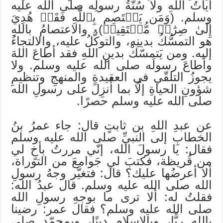
آياتُ اللهِ ولا سُنّةُ رسولِه صلى الله عليه
وسلم. (وَمَن يَعۡتَصِم بِٱللَّهِ فَقَدۡ هُدِيَ
إِلَىٰ صِرَٰطٖ مُّسۡتَقِيمٖ). والاعتصامُ باللهِ
هو التمسُّكُ بدينِه، والتوكُّلُ عليه، والالتجاءُ
إليه. ومن يَتمسّكْ بدينِ اللهِ فقد أطاعَ اللهَ
وأطاعَ رسولَه صلى الله عليه وسلم. ولا
يجوزُ التلقّي في العقيدةِ والمنهجِ وتنظيمِ
شؤونِ الحياةِ إلّا بما أُنزِلَ على رسولِ الله
صلى الله عليه وسلم حصرًا.
عن عبدِ اللهِ بن ثابتٍ قال: جاء عمرُ بنُ
الخطابِ إلى النبيِّ صلى الله عليه وسلم
فقال: يا رسولَ الله، إنّي مررتُ بأخٍ لي
من قُريظة، فكتبَ لي جَوامعَ من التوراة،
ألا أعرضُها عليك؟ قال: فتغيَّر وجهُ رسولِ
الله صلى الله عليه وسلم. قال عبدُ الله:
فقلتُ له: ألا ترى ما بوجهِ رسولِ الله
صلى الله عليه وسلم؟ فقال عمر: رضينا
باللهِ ربًّا، وبالإسلامِ دينًا، وبمحمّدٍ صلى