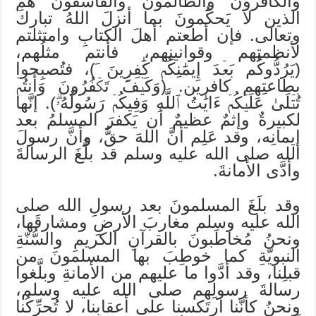
والكافرونَ والظالمونَ والفاسقونَ هم
الذين لا يَحكُمونَ بما أنزلَ اللهُ تباركَ
وتعالى. فإن أطعتم أهلَ الكتابِ وامتثلتم
لأنظمتِهم وقوانينِهم، فأنتم مثلُهم،
(يَرُدُّوكُم بَعۡدَ إِيمَٰنِكُمۡ كَٰفِرِينَ َ)، فتُصبِحوا
بطاعتِهم كافرين. (وَكَيۡفَ تَكۡفُرُونَ وَأَنتُمۡ
تُتۡلَىٰ عَلَيۡكُمۡ ءَايَٰتُ ٱللَّهِ وَفِيكُمۡ رَسُولُهُۥۗ). إنَّها
لكبيرةٌ وإثمٌ عظيمٌ أن يَكفرَ المسلمُ بعد
إيمانِه، وقد عَلِم أنَّ اللهَ حقٌّ، وأنَّ رسولَ
الله صلى الله عليه وسلم قد بلَّغَ الرسالةَ
وأدَّى الأمانةَ.
وقد بلَغَ المسلمونَ بعد رسولِ الله صلى
الله عليه وسلم مغاربَ الأرضِ ومشارقَها،
ونحنُ مُخاطَبونَ بالقرآنِ الكريمِ والسُّنّةِ
النبويّةِ كما خوطِبَ بها المسلمونَ من
قبلِنا، وقد أدَّوا ما عليهم من الأمانةِ وبلَّغوا
رسالةَ رسولِهم صلى الله عليه وسلم،
ونحنُ كأنّنا ارتَكسنا على أعقابِنا، لا تُحرِّكُنا