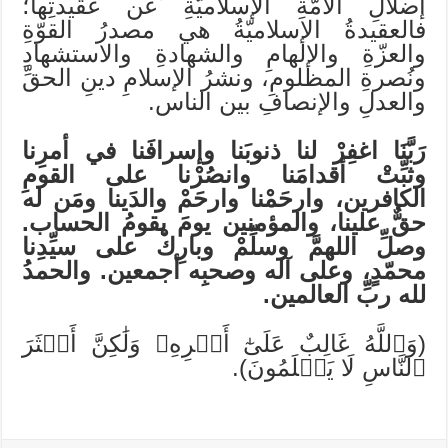
إضلالِ الأمّةِ الإسلاميّةِ عن عقيدتِها؛
فالعقيدةُ الإسلاميّةُ هي مصدرُ القوّةِ
والعزّةِ والإلهامِ والشهادةِ والاستشهادِ
ونُصرةِ المظلومِ، ونشرُ الإسلامِ دينِ الحقِّ
والعدلِ والإنصافِ بين الناس.
رَبَّنَا اغفِرْ لنا ذنوبَنا وإسرافَنا في أمرِنا
وثبِّتْ أقدامَنا وانصُرْنا على القومِ
الكافرين، وارحَمْنا وارحَمْ والدَينا ومَن له
حقٌّ علينا، والمؤمنين يومَ يقومُ الحساب.
وصلِّ اللهمَّ وسلِّمْ وبارِكْ على سيِّدِنا
محمّدٍ، وعلى آله وصحبِه أجمعين. والحمدُ
لله ربِّ العالمين.
(وَٱللَّهُ غَالِبٌ عَلَىٰٓ أَمۡرِهِۦ وَلَٰكِنَّ أَكۡثَرَ
ٱلنَّاسِ لَا يَعۡلَمُونَ).