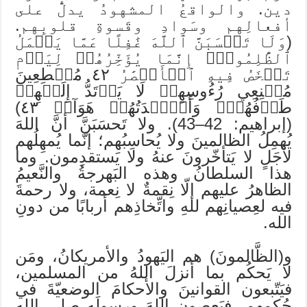
دين. والواقعُ المشهودُ يدلُّ على
أفعالِهم وسَوادِ وقَسوةِ قلوبِهم.
(وَلَا تَحۡسَبَنَّ ٱللَّهَ غَٰفِلًا عَمَّا يَعۡمَلُ
ٱلظَّٰلِمُونَۚ إِنَّمَا يُؤَخِّرُهُمۡ لِيَوۡمٖ
تَشۡخَصُ فِيهِ ٱلۡأَبۡصَٰرُ ٤٢ مُهۡطِعِينَ
مُقۡنِعِي رُءُوسِهِمۡ لَا يَرۡتَدُّ إِلَيۡهِمۡ
طَرۡفُهُمۡۖ وَأَفۡ‍ِٔدَتُهُمۡ هَوَآءٞ ٤٣)
(إبراهيم: 42–43). ولا تَحسَبَنَّ أنَّ اللهَ
يُهمِلُ الظالمينَ ولا يُحاسِبُهم؛ إنّما يُمهِلُهم
لأجَلٍ لا يَتأخّرونَ عنهُ ولا يَستقدِمون. وما
هذا السلطانُ وهذه البَهرجةُ والنَّعيمُ
الظاهرُ عليهم إلّا نِقمةٌ لا نِعمة، ولا رحمةَ
فيه لعِصيانِهم للهِ واتِّخاذِهم أربابًا من دونِ
الله.
و(الظَّالمونَ) هم اليَهودُ والأمريكانُ، ومَن
لا يَحكُم بما أنزلَ اللهُ من المسلمين،
فيَتّبعون القوانينَ والأحكامَ الوضعيّةَ في
حُكمِهم، فيَعصون اللهَ ورسولَه صلى الله