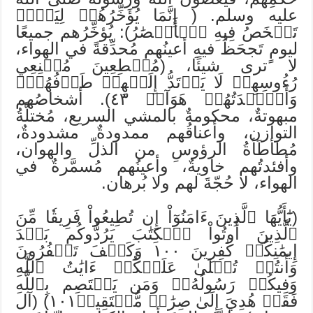
عليه وسلم. ( إِنَّمَا يُؤَخِّرُهُمۡ لِيَوۡمٖ
تَشۡخَصُ فِيهِ ٱلۡأَبۡصَٰرُ): يُؤخِّرُهم جميعًا
ليومٍ تَجحَظُ فيهِ أعينُهم مُحدِّقةً في الهواء،
لا ترى شيئًا، (مُهۡطِعِينَ مُقۡنِعِي
رُءُوسِهِمۡ لَا يَرۡتَدُّ إِلَيۡهِمۡ طَرۡفُهُمۡۖ
وَأَفۡ‍ِٔدَتُهُمۡ هَوَآءٞ ٤٣). أشخاصُهم
مبهوتةٌ، محكومةٌ بالمشي السريع، مُختلَّةُ
التوازن، وأعناقُهم ممدودةٌ مشدودةٌ،
مُطأطَأةُ الرؤوسِ من الذلِّ والهوان،
وأفئدتُهم خاويةٌ، وأعينُهم مُسمَّرةٌ في
الهواء، لا حُجّةَ لهم ولا بُرهان.
(يَٰٓأَيُّهَا ٱلَّذِينَ ءَامَنُوٓاْ إِن تُطِيعُواْ فَرِيقٗا مِّنَ
ٱلَّذِينَ أُوتُواْ ٱلۡكِتَٰبَ يَرُدُّوكُم بَعۡدَ
إِيمَٰنِكُمۡ كَٰفِرِينَ ١٠٠ وَكَيۡفَ تَكۡفُرُونَ
وَأَنتُمۡ تُتۡلَىٰ عَلَيۡكُمۡ ءَايَٰتُ ٱللَّهِ
وَفِيكُمۡ رَسُولُهُۥۗ وَمَن يَعۡتَصِم بِٱللَّهِ
فَقَدۡ هُدِيَ إِلَىٰ صِرَٰطٖ مُّسۡتَقِيمٖ١٠١) (آل