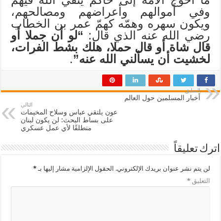
وفي أموالهم وأعراضهم ومصالحهم،
ويكون سهره وهمّه كهمّ عمر بن الخطاب
رضي الله عنه الذي قال:
“لو أن جملا أو
قال شاة أو قال حملا، هلك بشط الفرات،
لخشيت أن يسألني الله عنه”
.
السابق
أخبار المسلمين حول العالم
التالي
عون يلتقي عباس وسلاح المخيمات
على بساط البحث: لن يكون لبنان
منطلقًا لأي عمل عسكري
اترك تعليقاً
لن يتم نشر عنوان بريدك الإلكتروني.
الحقول الإلزامية مشار إليها بـ
*
التعليق
*