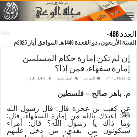
العدد 466
-
السنة الأربعون، ذو القعدة 1446هـ الموافق أيار 2025م
إن لم تكن إمارة حكام المسلمين
إمارة سفهاء، فمن إذا؟
1446/11/28م
المقالات
اضف تعليق
2,442 زيارة
م. باهر صالح – فلسطين
عن كعب بن عجرة قال: قال رسول الله
ﷺ: أعيذك بالله من إمارة السفهاء، قال:
وما ذاك يا رسول الله؟ قال: أمراء
سيكونون من بعدي، من دخل عليهم