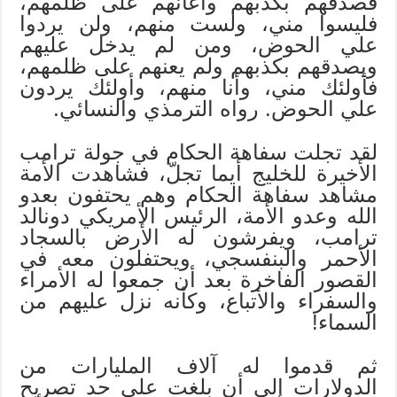
فصدقهم بكذبهم وأعانهم على ظلمهم،
فليسوا مني، ولست منهم، ولن يردوا
علي الحوض، ومن لم يدخل عليهم
ويصدقهم بكذبهم ولم يعنهم على ظلمهم،
فأولئك مني، وأنا منهم، وأولئك يردون
علي الحوض. رواه الترمذي والنسائي.
لقد تجلت سفاهة الحكام في جولة ترامب
الأخيرة للخليج أيما تجلّ، فشاهدت الأمة
مشاهد سفاهة الحكام وهم يحتفون بعدو
الله وعدو الأمة، الرئيس الأمريكي دونالد
ترامب، ويفرشون له الأرض بالسجاد
الأحمر والبنفسجي، ويحتفلون معه في
القصور الفاخرة بعد أن جمعوا له الأمراء
والسفراء والأتباع، وكأنه نزل عليهم من
السماء!
ثم قدموا له آلاف المليارات من
الدولارات إلى أن بلغت على حد تصريح