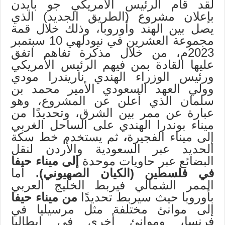
لقد قام الرئيس الأمريكي جو بايدن
بإعلان مشروع (الطريق الجديد) الذي
يصل بين الهند وأوروبا، وذلك خلال قمة
مجموعة العشرين في نيودلهي 10 سبتمبر
2023م، من خلال مذكرة تفاهم اتفق
عليها القادة بمن فيهم الرئيس الأمريكي
ورئيس الوزراء الهندي ناريندرا مودي
وولي العهد السعودي الأمير محمد بن
سلمان الذي أعلن عن المشروع، وهو
عبارة عن ممر بين الشرق، وتحديدًا من
ميناء بوندرا الهندي على الساحل الغربي
إلى ميناء الفجيرة
،
ثم يستخدم خط سكة
الحديد عبر السعودية والأردن لنقل
البضائع عبر حاويات موحدة
إلى ميناء حيفا
في فلسطين (الكيان الصهيوني).
أما
الممر الشمالي فيربط الخليج العربي
بأوروبا حيث سيربط تحديدًا
من ميناء حيفا
إلى موانئ مختلفة مثل مرسيليا في
فرنسا، وموانئ أخرى في إيطاليا