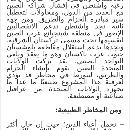
رغبة واشنطن في إفشال شراكة الصين
مع العديد من الدول، ومحاولات لتعطيل
سير مبادرة الحزام والطريق. ومن جهة
ثانية نجد واشنطن تدعم الانفصاليين
الإيغور في منطقه شينجيانغ غرب الصين
لتقسيمها تحت مسمى تركستان الشرقية.
ونجدها تدعم استقلال مقاطعة بلوشستان
جنوب غرب باكستان وهو ما يعقد ويلغي
التواجد الصيني. لقد تركت الولايات
المتحدة الصين تقوم بإنشاء الحزام
والطريق، لتتورط في مخاطر قد تؤدي
لعرقلة هذا المشروع طبيعيًا ما عدا ما
تجهزه الولايات المتحدة من عراقيل
صناعية أو مصطنعة.
ومن المخاطر الطبيعية:
– تحمل أعباء الدين؛ حيث إن حال أكثر