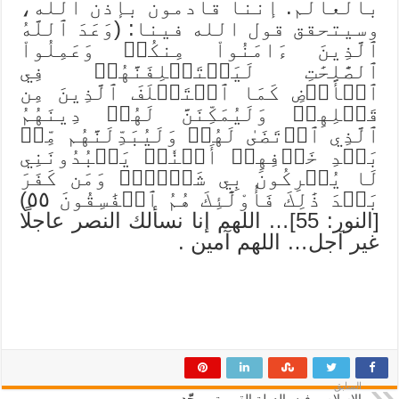
بالعالم. إننا قادمون بإذن الله،
وسيتحقق قول الله فينا: (وَعَدَ ٱللَّهُ
ٱلَّذِينَ ءَامَنُواْ مِنكُمۡ وَعَمِلُواْ
ٱلصَّٰلِحَٰتِ لَيَسۡتَخۡلِفَنَّهُمۡ فِي
ٱلۡأَرۡضِ كَمَا ٱسۡتَخۡلَفَ ٱلَّذِينَ مِن
قَبۡلِهِمۡ وَلَيُمَكِّنَنَّ لَهُمۡ دِينَهُمُ
ٱلَّذِي ٱرۡتَضَىٰ لَهُمۡ وَلَيُبَدِّلَنَّهُم مِّنۢ
بَعۡدِ خَوۡفِهِمۡ أَمۡنٗاۚ يَعۡبُدُونَنِي
لَا يُشۡرِكُونَ بِي شَيۡ‍ٔٗاۚ وَمَن كَفَرَ
بَعۡدَ ذَٰلِكَ فَأُوْلَٰٓئِكَ هُمُ ٱلۡفَٰسِقُونَ ٥٥)
[النور: 55]… اللهم إنا نسألك النصر عاجلًا
غير آجل… اللهم آمين .
السابق
الإسلام يرفض الدولة القومية
ويوحّد