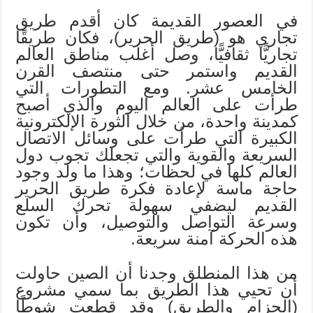
في العصور القديمة كان أقدم طريق
تجاري هو (طريق الحرير)، فكان طريقًا
تجاريًّا ثقافيًّا، وصل أغلب مناطق العالم
القديم واستمر حتى منتصف القرن
الخامس عشر. ومع التطورات التي
طرأت على العالم اليوم والذي أصبح
كمدينة واحدة، من خلال الثورة الإلكترونية
الكبيرة التي طرأت على وسائل الاتصال
السريعة والقوية والتي تجعلك تجوب دول
العالم كلها في لحظات؛ وهذا ما ولد وجود
حاجة ماسة لإعادة فكرة طريق الحرير
القديم ليضفي سهولة تحرك السلع
وسرعة التواصل والتوصيل، وأن تكون
هذه الحركة آمنة سريعة.
من هذا المنطلق وجدنا أن الصين حاولت
أن تحيي هذا الطريق بما سمي مشروع
(الحزام والطريق) وقد قطعت شوطًا