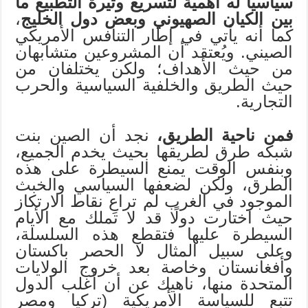
سياسيًّا له أهمية لتسريع وتيرة التطبيع ما
بين الكيان الصهيوني وبعض دول الخليج
،
كما أنه يأتي في إطار التنافس الأمريكي
الصيني. ويُعتقد أن المشروعين متشابهان
من حيث الأهداف؛ ولكن يختلفان من
حيث الطريق والخلفية السياسية والحرب
التجارية.
فمن ناحية الطريق،
نجد أن الصين بنت
شبكه طرق لطريقها بحيث يخدم الجميع،
وبنفس الوقت يمنع السيطرة على هذه
الطرق، ولكن لضعفها السياسي والخبث
الموجود في الغرب لم تراعِ نقاط الارتكاز
حيث اختارت دولًا قد لا تملك مع الأيام
السيطرة عليها فتقطع هذه السلسلة،
وعلى سبيل المثال لا الحصر باكستان
وأفغانستان وخاصة بعد خروج الولايات
المتحدة منها، ناهيك عن أن أغلب الدول
تتبع للسياسة الأمريكية (تركيا ومصر