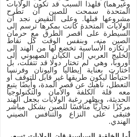
وغيرهما) فلهذا السبب قد تكون الولايات
المتحدة سمحت للصين أن تطرح
مشروعها قبلها. وعلى النقيض نجد أن
الولايات المتحدة كانت بمكرها ترسم إلى
السيطرة على أقصر الطرق مع حرمان
الصين منه، وبنفس الوقت كل نقاط
ارتكازه الأساسية تخضع لها من الهند إلى
الخليج العربي إلى الكيان الصهيوني إلى
أوروبا، وهي لم تختار دولًا قد تتفلت، بل
اختارت بعناية إيطاليا واليونان وفرنسا
احتياطًا ليكون طريقها غير قابل للتوقف أو
التعطل، ناهيك عن قصر المدة، وأيضًا يتبع
معه قلة الكلفة والأمان والتكنولوجيا
الحديثة، ويظهر رغبة الولايات بجعل الهند
مركزًا تجاريًّا منافسًا للصين بشكل مباشر
فتبقى على النزاع والتنافس الصيني
الهندي.
أما الخلفية السياسية،فإن الولايات تسعى