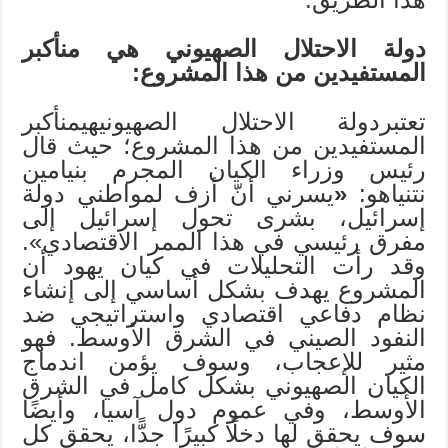
دولة الاحتلال الصهيوني هي منأكبر
المستفيدين من هذا المشروع:
تعتبردولة الاحتلال الصهيونيهيمنأكبر
المستفيدين من هذا المشروع؛ حيث قال
رئيس وزراء الكيان المجرم بنيامين
نتنياهو:
«
يسرني أنّ أزف لمواطني دولة
إسرائيل، بشرى تحول إسرائيل إلى
مفرق رئيسي في هذا الممر الاقتصادي».
وقد رأت التحليلات في كيان يهود أن
المشروع يهدف بشكل أساسي إلى إنشاء
نظام دفاعي اقتصادي واستراتيجي ضد
النفود الصيني في الشرق الأوسط. فهو
مثير للإعجاب، وسوف يؤمن اندماج
الكيان الصهيوني بشكل كامل في الشرق
الأوسط، وفي عموم دول آسيا، وأيضًا
سوف يحقق لها دخلًا كبيرًا جدًّا، يحقق كل