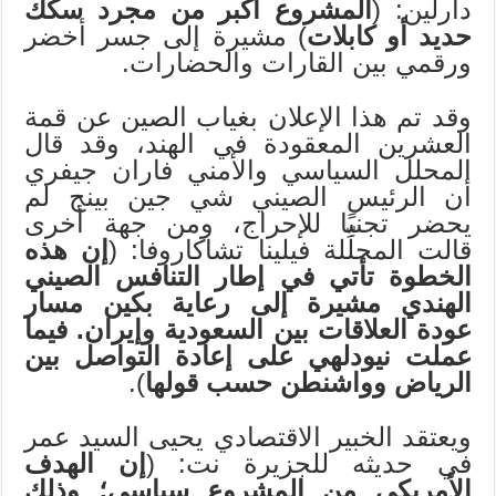
دارلين: (
المشروع أكبر من مجرد سكك
حديد أو كابلات
) مشيرة إلى جسر أخضر
ورقمي بين القارات والحضارات.
وقد تم هذا الإعلان بغياب الصين عن قمة
العشرين المعقودة في الهند، وقد قال
المحلل السياسي والأمني فاران جيفري
أن الرئيس الصيني شي جين بينج لم
يحضر تجنبًا للإحراج، ومن جهة أخرى
قالت المحلِّلة فيلينا تشاكاروفا: (
إن هذه
الخطوة تأتي في إطار التنافس الصيني
الهندي مشيرة إلى رعاية بكين مسار
عودة العلاقات بين السعودية وإيران. فيما
عملت نيودلهي على إعادة التواصل بين
الرياض وواشنطن حسب قولها
).
ويعتقد الخبير الاقتصادي يحيى السيد عمر
في حديثه للجزيرة نت: (
إن الهدف
الأمريكي من المشروع سياسي؛ وذلك