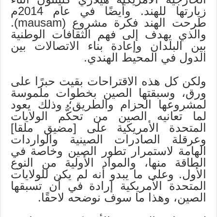
زيارتها للهند. وأيضًا في عام 2014م
طرحت الهند فكرة مشروع (mausam).
والذي يهدف إلى فهم الثقافات الوطنية
بين البلدان وإعادة بناء الاتصالات بين
الدول في المحيط الهندي.
ولكن كل هذه الاقتراحات بقيت حبرًا على
ورق، وسبقتها الصين بخطوات ملموسة
لمشروعها الحزام والطريق؛ وذلك يعود
لما تعانيه الصين من تحكُّم الولايات
المتحدة الأمريكية على [مضيق ملقا]
وعرقلة الصادرات الصينية والواردات
الهامة لاستمرار تطور الصين وخاصة في
الطاقة منها، والمواد الأولية من النوع
الأول. وعلى ما يبدو أنه لم يكن للولايات
المتحدة الأمريكية إرادة في أن تسبقها
الصين، وهذا ما سوف نوضحه لاحقًا.