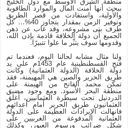
منطقة الشرق الأوسط مع دول الخليج
ببحث أنها أمنت المال والموارد الطاقوية
والأولية، واستفادت من قصر الطريق
وتوفير الزمن بمقدار يتجاوز 40%… كل
طرف بنى مشروعه، وقد غاب عن ذهن
الجميع أن دولة الخلافة قادمة بإذن الله،
وقدومها سوف يتبِّر ما علوا تتبيرًا.
ولنا مثال مشابه لحالنا اليوم، فعندما تم
فتح القسطنطينية عام 1453م على يد
دولة الخلافة (الدولة العثمانية) وكانت
طريق الحرير والصين هي المهيمنة، فقد
تمكن محمد الفاتح من الهيمنة على
منطقة البحر الأسود. ومع وجود مضيق
الدردنيل تحت سيطرة العثمانيين، أغلق
العثمانيون طريق الحرير أمام أعدائهم
فانهالت الإيرادات العظيمة على الدولة
العثمانية المدفوعة من الغربيين على
شكل ضرائب ورسوم العبور، وكذلك