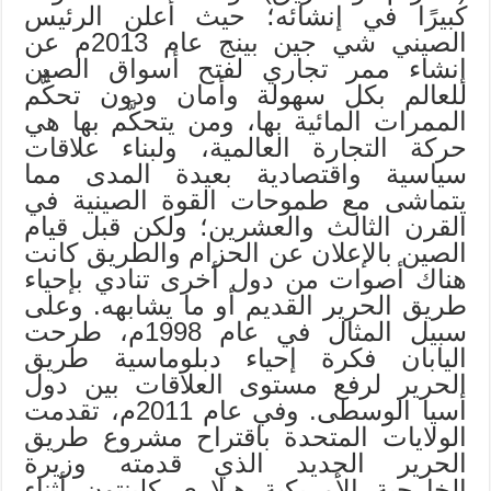
كبيرًا في إنشائه؛ حيث أعلن الرئيس
الصيني شي جين بينج عام 2013م عن
إنشاء ممر تجاري لفتح أسواق الصين
للعالم بكل سهولة وأمان ودون تحكُّم
الممرات المائية بها، ومن يتحكَّم بها هي
حركة التجارة العالمية، ولبناء علاقات
سياسية واقتصادية بعيدة المدى مما
يتماشى مع طموحات القوة الصينية في
القرن الثالث والعشرين؛ ولكن قبل قيام
الصين بالإعلان عن الحزام والطريق كانت
هناك أصوات من دول أخرى تنادي بإحياء
طريق الحرير القديم أو ما يشابهه. وعلى
سبيل المثال في عام 1998م، طرحت
اليابان فكرة إحياء دبلوماسية طريق
الحرير لرفع مستوى العلاقات بين دول
أسيا الوسطى. وفي عام 2011م، تقدمت
الولايات المتحدة باقتراح مشروع طريق
الحرير الجديد الذي قدمته وزيرة
الخارجية الأمريكية هيلاري كلينتون أثناء