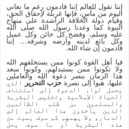
إننا نقول للعالم إننا قادمون رغم ما نعاني
اليوم من مآسٍ، فإنها غربلة لإحقاق الحق،
وقيام دولة الخلافة الراشدة على منهاج
النبوة كما وعدنا رسول الله صلى الله
عليه وسلم، وفضح كل خائن وكل عميل
وكل بائع لدينه وأرضه وشرفه… إننا
قادمون إن شاء الله.
فيا أهل القوة كونوا ممن يستخلفهم الله
ولا تكونوا ممن يستبدلهم، وكونوا سعد
هذا الزمان بنصر دعوة الله والعاملين
عليها، هبوا إلى نصرة
حزب التحرير
الذي
يحمل لواء الدعوة إلى استئناف
الحياة الإسلامية وتخليص البشرية
والمسلمين من ظلم الظالمين
الذين يأخذون هذا العالم إلى
الدمار، ولا يهمهم كم سوف يموت من
هذه البشرية أو ما سوف يحل