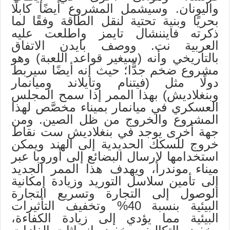
واليونان. وسيشمل المشروع أيضًا كابلًا
بحريًا وبنية تحتية لنقل الطاقة وفقًا لما
ذكرته فايننشال تايمز واطلعت عليه
العربية نت. ووصف بايدن الاتفاق
بالتاريخي وأنه (سيغير قواعد اللعبة) وهو
مشروع ضخم جدًّا؛ حيث إنه أيضًا سيربط
دولًا مثل (فيتنام وتايلاند وميانمار
وبنغلاديش) بهذا الممر إذا سمح المجلس
العسكري في ميانمار بميناء مخصَّص لهذا
المشروع والخروج من ظل الصين. ومن
جهة أخرى يوجد في بنغلاديش ست نقاط
خروج للسكك الحديدية إلى الهند ويمكن
استخدامها لإرسال البضائع إلى أوروبا عبر
ميناء موندرا، ويهدف هذا الممر الجديد
إلى تأمين سلاسل التوريد وزيادة إمكانية
الوصول إلى التجارة وتسريع التجارة
البيئية بنسبة 40% وتخفيف التأثيرات
البيئية مما يؤدي إلى زيادة الكفاءة،