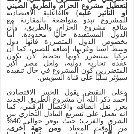
لتعطيل مشروع الحزام والطريق الصيني
أو التأثير عليه
) فالفاعلية الاقتصادية
للمشروع تبدو متواضعة بالمقارنة مع
منافع مشروع الحزام والطريق، وأن
الدول المستفيدة حاليًّا محدودة. أما
بخصوص الدول المتضررة فأنها دول
وسط آسيا وغربها، إضافه للصين، كما أن
تركيا ستتضرر كونها تخطط لأن تكون
عقدة تجارية دولية، ولعل مصر أكبر
المتضررين كون المشروع في حال تنفيذه
سيؤثر سلبًا على قناة السويس.
وعلى النقيض يقول الخبير الاقتصادي
أحمد ذكر الله أن مشروع الطريق الجديد
يعزز نقل الطاقة والاتصال الرقمي، كما
أنه يعمل على تسريع التبادل التجاري بين
الشرق والغرب؛ حيث يوفر حوالى 40%
من الوقت المعتاد.
ومن جهة أخرى،