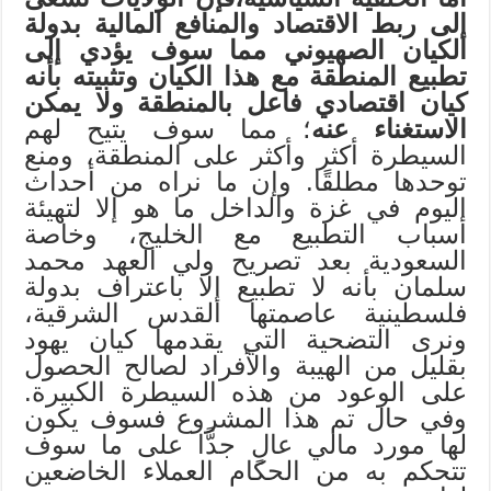
إلى ربط الاقتصاد والمنافع المالية بدولة
الكيان الصهيوني مما سوف يؤدي إلى
تطبيع المنطقة مع هذا الكيان وتثبيته بأنه
كيان اقتصادي فاعل بالمنطقة ولا يمكن
الاستغناء عنه
؛ مما سوف يتيح لهم
السيطرة أكثر وأكثر على المنطقة، ومنع
توحدها مطلقًا. وإن ما نراه من أحداث
اليوم في غزة والداخل ما هو إلا لتهيئة
أسباب التطبيع مع الخليج، وخاصة
السعودية بعد تصريح ولي العهد محمد
سلمان بأنه لا تطبيع إلا باعتراف بدولة
فلسطينية عاصمتها القدس الشرقية،
ونرى التضحية التي يقدمها كيان يهود
بقليل من الهيبة والأفراد لصالح الحصول
على الوعود من هذه السيطرة الكبيرة.
وفي حال تم هذا المشروع فسوف يكون
لها مورد مالي عالٍ جدًّا على ما سوف
تتحكم به من الحكام العملاء الخاضعين