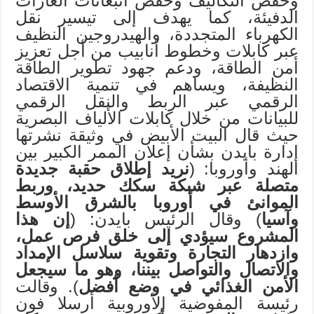
وخفض التكاليف وخفض انبعاثات الغازات
الدفيئة، كما يهدف إلى تيسير نقل
الكهرباء المتجددة، والهيدروجين النظيف
عبر كابلات وخطوط أنابيب من أجل تعزيز
أمن الطاقة، ودعم جهود تطوير الطاقة
النظيفة، ويساهم في تنمية الاقتصاد
الرقمي عبر الربط والنقل الرقمي
للبيانات من خلال كابلات الألياف البصرية
حيث قال البيت الأبيض في وثيقة نشرتها
إدارة بايدن بشأن إعلان الممر الكبير بين
الهند وأوروبا: (
نريد إطلاق حقبة جديدة
متصلة عبر شبكة سكك حديد، وربط
الموانئ في أوروبا بالشرق الأوسط
وآسيا
) وقال الرئيس بايدن: (
إن هذا
المشروع سيؤدي إلى خلق فرص عمل،
وازدهار التجارة وتقوية سلاسل الإمداد
والاتصال والتواصل بيننا، وهو ما سيجعل
الأمن الغذائي في وضع أفضل
). وقالت
رئيسة المفوضية الأوروبية أرسلا فون