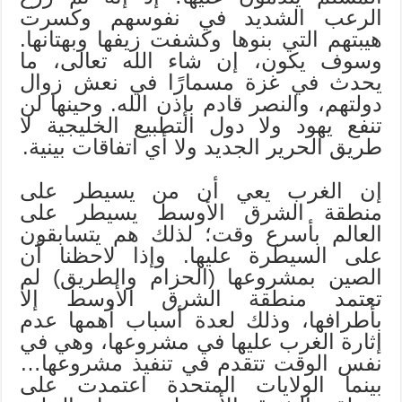
الرعب الشديد في نفوسهم وكسرت
هيبتهم التي بنوها وكشفت زيفها وبهتانها.
وسوف يكون، إن شاء الله تعالى، ما
يحدث في غزة مسمارًا في نعش زوال
دولتهم، والنصر قادم بإذن الله. وحينها لن
تنفع يهود ولا دول التطبيع الخليجية لا
طريق الحرير الجديد ولا أي اتفاقات بينية.
إن الغرب يعي أن من يسيطر على
منطقة الشرق الأوسط يسيطر على
العالم بأسرع وقت؛ لذلك هم يتسابقون
على السيطرة عليها. وإذا لاحظنا أن
الصين بمشروعها (الحزام والطريق) لم
تعتمد منطقة الشرق الأوسط إلا
بأطرافها، وذلك لعدة أسباب أهمها عدم
إثارة الغرب عليها في مشروعها، وهي في
نفس الوقت تتقدم في تنفيذ مشروعها…
بينما الولايات المتحدة اعتمدت على