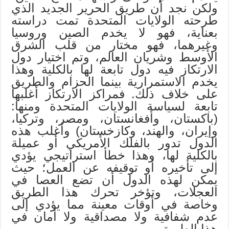
ولكن نجد أن طريق الحرير الجديد الذي
طرحته الولايات المتحدة تمت دراسته
بعناية، فهو لا يخدم الصين وروسيا
وغيرهما، فهو مختار من قلب الشرق
الأوسط وشريان العالم، وتم اختيار دول
الارتكاز فيه دول تابعة لها بالكلية وهذا
يخدم الاستمرارية بينما الحزام والطريق
على خلاف ذلك. فمراكز الارتكاز أغلبها
تابعة لسياسة الولايات المتحدة ومنها:
(باكستان، وأفغانستان، ومصر، وتركيا،
وإيران، والهند، وكازخستان) وأغلب هذه
الدول تدور بالفلك الأمريكي أو عميلة
بالكلية لها، وهذا خطأ استراتيجي يؤدي
إلى تأخيره أو توقيفه عن العمل؛ حيث
يمكن لهذه الدول أن تضع العصا في
العجلات، وتؤخر تحرك هذا الطريق
وخاصة في أوقات معينة مما يؤدي إلى
عدم شفافية ولا مصداقية ولا أمان في
هذا الطريق.