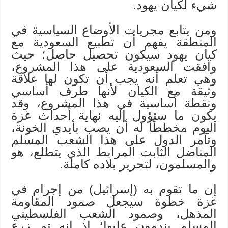
شيء لكيان يهود.
ومن يتابع مجريات الأوضاع السياسية في
المنطقة يفهم أن تطبيع السعودية مع
كيان يهود سيكون تحصيل حاصل؛ حيث
وافقت السعودية على هذا المشروع،
وهي تعلم أنه يجب أن تكون لها علاقة
وثيقة مع الكيان لأنها طرف أساسي
ونقطة أساسية في هذا المشروع، وقد
يكون ما ستؤول إليه نهاية أحداث غزة
اليوم مخططًا له أن يصب بأيدي الخونة،
وتآمر الدول على هذا الشعب المسلم
المناضل الثابت المرابط الذي يتطلع، هو
والمسلمون، لتحرير بلاده كاملة.
إن ما تقوم به (إسرائيل) من إجرام في
غزة خطوة سيجعل صمود المقاومة
المذهل، وصمود الشعب الفلسطيني
المسلم يندمون عليها؛ إذ إنه تم زرع