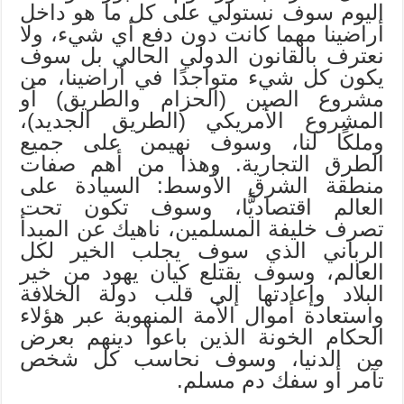
اليوم سوف نستولي على كل ما هو داخل
أراضينا مهما كانت دون دفع أي شيء، ولا
نعترف بالقانون الدولي الحالي بل سوف
يكون كل شيء متواجدًا في أراضينا، من
مشروع الصين (الحزام والطريق) أو
المشروع الأمريكي (الطريق الجديد)،
وملكًا لنا، وسوف نهيمن على جميع
الطرق التجارية. وهذا من أهم صفات
منطقة الشرق الأوسط: السيادة على
العالم اقتصاديًّا، وسوف تكون تحت
تصرف خليفة المسلمين، ناهيك عن المبدأ
الرباني الذي سوف يجلب الخير لكل
العالم، وسوف يقتلع كيان يهود من خير
البلاد وإعادتها إلى قلب دولة الخلافة
واستعادة أموال الأمة المنهوبة عبر هؤلاء
الحكام الخونة الذين باعوا دينهم بعرض
من الدنيا، وسوف نحاسب كل شخص
تآمر أو سفك دم مسلم.