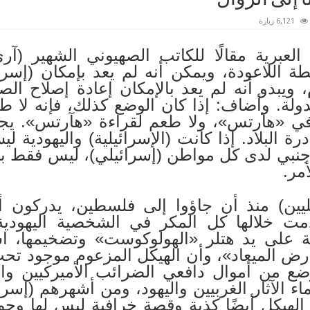
6,121 زيارة
برية مقالًا للكاتب الصهيوني الشهير (آري
نقطة اللاعودة، ويمكن أنه لم يعد بإمكان (إسرا
ويبدو أنه لم يعد بالإمكان إعادة إصلاح الصه
لة. وأضاف: إذا كان الوضع كذلك، فإنه لا ط
في «هآرتس»، ولا طعم لقراءة «هآرتس». يج
 البلاد. إذا كانت (الإسرائيلية) واليهودية ليستا
جنبي لدى كل مواطن (إسرائيلي)، ليس فقط بال
أمر.
يليين) منذ أن جاؤوا إلى فلسطين، يدركون أن
مت خلالها كل المكر في الشخصية اليهودية
 على يد هتلر «الهولوكوست» وتضخيمها، ا
رض الميعاد»، وأن الهيكل المزعوم موجود تح
ع من أموال دافعي الضرائب الأميركيين وال
لماء الآثار الغربيين واليهود، ومن أشهرهم (إس
 الهيكل أيضًا كذبة وقصة خرافية ليس لها وجو