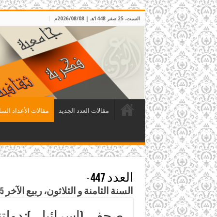
السبت، 25 صفر 1448هـ | 2026/08/08م
مقالات العدد الجديد
مقالات الأعداد السا
العدد 447
-
السنة الثامنة و الثلاثون، ربيع الآخر 1445هـ الموافق تشرين الثاني 2023م
صحفي (إسرائيلي): دولتنا