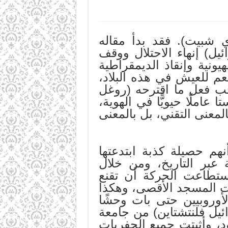
 شبيت). فقد بدأ مقاله
ئيل) إنهاء الاحتلال ووقف
يونية وإنقاذ الديمقراطية
عم للعيش في هذه البلاد،
ب فعل ما اقترحه (روغل
 عاملًا حيويًّا في الهوية،
معنى التقني، بل بالمعنى
هم حصيلة كذبة ابتدعتها
 عبر التاريخ، ومن خلال
ستطاعت الحركة أن تقنع
ت المسجد الأقصى، وهكذا
أوروبيين حتى بات وحشًا
رائيل فلنتشتاين) من جامعة
د، وأثبتت جميع الحفريات