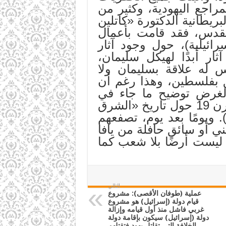
راجع اليهودية، وكثير من
ن آخرهم عام 1968م، عالمة الآثار البريطانية الدكتورة «كاتلين
القدس، فقد قامت بأعمال
ئيلية)، حول وجود آثار
 أبدًا لهيكل سليمان،
 له علاقة بسليمان ولا
ق بفلسطين، وهذا رغم أن
لغرض توضيح ما جاء في
الروايات التوراتية؛ لأنها أظهرت نشاطًا كبيرًا في بريطانيا في منتصف القرن 19 حول تاريخ «الشرق
. ويومًا بعد يوم، تصفعهم
 أو سائق حافلة من يافا
 ليست أرضًا بلا شعب كما
التالي
عملية (طوفان الأقصى): مشروع
قيام دولة (إسرائيل) هو مشروع
غربي فاشل منذ أول قيامه وإزالة
دولة (إسرائيل) سيكون بإقامة دولة
الخلافة التي تقاتل يهود فتقتلهم