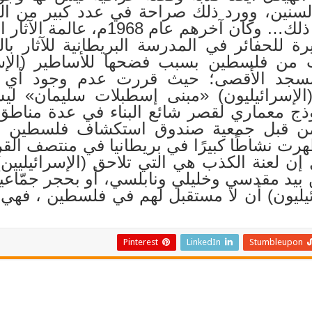
ف السنين، وورد ذلك صراحة في عدد كبير من الم
علماء الآثار الغربيين أكدوا ذلك… وكا
ة للحفائر في المدرسة البريطانية للآثار ب
ن فلسطين بسبب فضحها للأساطير (الإسرا
سجد الأقصى؛ حيث قررت عدم وجود أي آثار
لإسرائيليون) «مبنى إسطبلات سليمان» ليس
وذج معماري لقصر شائع البناء في عدة مناط
 من قبل جمعية صندوق استكشاف فلسطين 
 إن لعنة الكذب هي التي تلاحق (الإسرائيليين)
د مقدسي وخليلي ونابلسي، أو بحجر جمّاعيني
ئيليون) أن لا مستقبل لهم في فلسطين ، فهي
Pinterest
LinkedIn
Stumbleupon