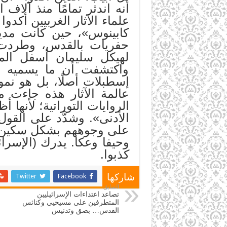
أنه اندثر تمامًا منذ آلا
كابينوس»، حين كانت مدير
حفريات بالقدس، وطردت م
لهيكل سليمان أسفل الم
واكتشفت أن ما يسميه (ا
إسطبلات أصلًا، بل هو نم
عالمة الآثار هذه جاءت
الأدنى». وشدَّد على القول
على وجوههم بشكل سكين بي
وحيفا وعكا. يدرك (الإسرا
كذبوا.
Twitter
Facebook
شاركها
السابق
تصاعد اعتداءات الإسرائيليين
المتطرفين على مسيحيي وكنائس
القدس… بصق وتدنيس