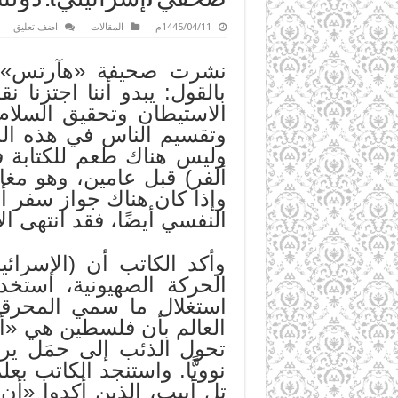
1445/04/11م
المقالات
اضف تعليق
نشرت صحيفة «هآرتس» الع
بالقول: يبدو أننا اجتزنا 
الاستيطان وتحقيق السلام، 
وتقسيم الناس في هذه الدو
وليس هناك طعم للكتابة 
ألفر) قبل عامين، وهو مغادرة
وإذا كان هناك جواز سفر أ
النفسي أيضًا، فقد انتهى ال
وأكد الكاتب أن (الإسرائ
الحركة الصهيونية، استخد
استغلال ما سمي المحرقة
العالم بأن فلسطين هي «أ
تحول الذئب إلى حمَل يرض
نوويًّا. واستنجد الكاتب بع
تل أبيب، الذين أكدوا «أن