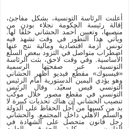
أعلنت الرئاسة التونسية، بشكل مفاجئ،
إقالة رئيسة الحكومة نجلاء بودن من
منصبها، وتعيين أحمد الحشاني خلفًا لها.
ويأتي هذا التطور في وقت تشهد فيه
تونس أزمة اقتصادية ومالية نتج عنها
اضطراب متواصل في التزود ببعض السلع
الأساسية. وفي وقت لاحق، بثت الرئاسة
التونسية، عبر صفحتها الرسمية
«فيسبوك» مقطع فيديو أظهر الحشاني
وهو يؤدي اليمين الدستورية أمام الرئيس
التونسي قيس سعيّد. وقال الرئيس
التونسي في مقطع مصور خلال موكب
تنصيب الحشاني إن هناك تحديات كبيرة لا
بد من كسبها من أجل الحفاظ على الدولة
والسلم الأهلي داخل المجتمع. والحشاني
رجل قانون متحصل على الشهادة في
القانون من كلية الحقوق والعلوم