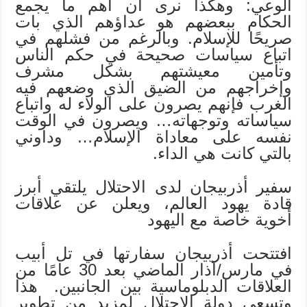
الوعي: وهكذا نرى أن أهم ما يجمع
الحكام ببعضهم هو عداؤهم الذي بات
صريحًا للإسلام. وبالرغم من فشلهم في
اتباع سياسات صحيحة في حكم الناس
وتأمين معيشتهم بشكل مشرف
وإخراجهم من الضيق الذي وضعهم فيه
الغرب فإنهم يصرون على الولاء له واتباع
سياساته وتوجهاته… ويصرون في الوقت
نفسه على معاداة الإسلام… وداوني
بالتي كانت هي الداء.
سفير أذربيجان لدى الاحتلال يلتقي أبرز
قادة يهود العالم، ويعلن عن علاقات
أخوية خاصة مع اليهود
افتتحت أذربيجان سفارتها في تل أبيب
في مارس/آذار الماضي بعد 30 عامًا من
العلاقات الدبلوماسية بين الجانبين. هذا
وتسعى دولة الاحتلال لمزيد من تطوير