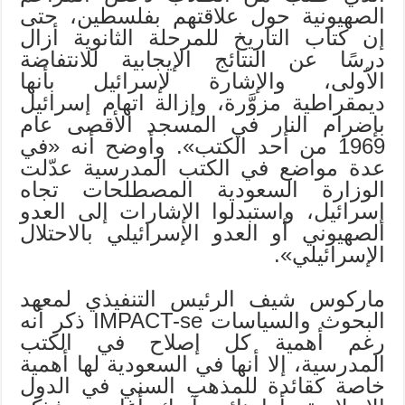
الصهيونية حول علاقتهم بفلسطين، حتى
إن كتاب التاريخ للمرحلة الثانوية أزال
درسًا ‏عن النتائج الإيجابية للانتفاضة
الأولى، والإشارة لإسرائيل بأنها
ديمقراطية مزوَّرة، وإزالة اتهام إسرائيل
بإضرام ‏النار في المسجد الأقصى عام
1969 من أحد الكتب».‏ وأوضح أنه «في
عدة مواضع في الكتب المدرسية عدّلت
الوزارة السعودية المصطلحات تجاه
إسرائيل، ‏واستبدلوا الإشارات إلى العدو
الصهيوني أو العدو الإسرائيلي بالاحتلال
الإسرائيلي».
ماركوس شيف الرئيس التنفيذي لمعهد
البحوث والسياسات ‏IMPACT-se‏ ذكر أنه
رغم أهمية كل ‏إصلاح في الكتب
المدرسية، إلا أنها في السعودية لها أهمية
خاصة كقائدة للمذهب السني في الدول