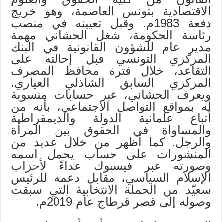
الاقتصادية بتونس العاصمة، وهو خريج
دفعة 1983م. وقبل تعيينه في منصب
رئاسة الحكومة، شغل الحشاني مهمة
مدير عام للشؤون القانونية في البنك
المركزي التونسي قبل إحالته على
التقاعد، خلال فترة محافظ المصرف
المركزي السابق الشاذلي العياري.
ويعرف الحشاني، عبر حسابات منسوبة
له بمواقع التواصل الاجتماعي، بأنه من
أتباع علمانية الدولة والديمقراطية
والمساواة في الحقوق بين المرأة
والرجل. كما أظهر من خلال عديد من
المنشورات على حساب يحمل اسمه
وصورته عبر فيسبوك عداءً لأحزاب
الإسلام السياسي، مقابل دعمه للرئيس
سعيّد من الحملة الانتخابية التي سبقت
وصوله إلى قصر قرطاج عام 2019م.