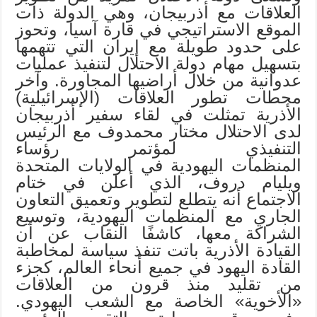
العلاقات مع أذربيجان، وهي الدولة ذات
الموقع الاستراتيجي في قارة آسيا، وتحوز
على حدود طويلة مع إيران التي تتهمها
بتسهيل مهام دولة الاحتلال لتنفيذ عمليات
عدوانية من خلال أراضيها المجاورة. وآخر
محطات تطور العلاقات (الإسرائيلية)
الأذرية تمثلت في لقاء سفير أذربيجان
لدى الاحتلال مختار محمدوف مع الرئيس
التنفيذي لمؤتمر رؤساء
المنظمات اليهودية في الولايات المتحدة
ويليام دروف، الذي أعلن في ختام
الاجتماع أنه يتطلع لتطوير وتعميق التعاون
الجاري مع المنظمات اليهودية، وتوسيع
الشراكة معها، كاشفًا النقاب عن أن
القيادة الأذرية باتت تنفذ سياسة لمخاطبة
القادة اليهود في جميع أنحاء العالم، كجزء
من تقليد منذ قرون من العلاقات
«الأخوية» الخاصة مع الشعب اليهودي.