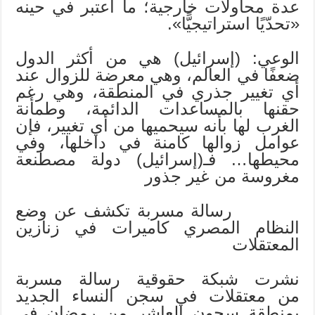
عدة محاولات خارجية؛ ما اعتبر في حينه
«تحدّيًا استراتيجيًّا».
الوعي: (إسرائيل) هي من أكثر الدول
ضعفًا في العالم، وهي معرضة للزوال عند
أي تغيير جذري في المنطقة، وهي رغم
حقنها بالمساعدات الدائمة، وطمأنة
الغرب لها بأنه سيحميها من أي تغيير، فإن
عوامل زوالها كامنة في داخلها، وفي
محيطها… فـ(إسرائيل) دولة مصطنعة
مغروسة من غير جذور
رسالة مسربة تكشف عن وضع
النظام المصري كاميرات في زنازين
المعتقلات
نشرت شبكة حقوقية رسالة مسربة
من معتقلات في سجن النساء الجديد
بمنطقة سجون العاشر من رمضان في