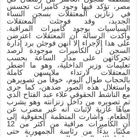
مصر، تؤكد فيها وجود كاميرات تجسس
في زنازين المعتقلات بسجن النساء
الجديد، وقد فوجئت المعتقلات
السياسيات بوجود كاميرات المراقبة.
وأكدت الرسالة أن المعتقلات اعترضن
على هذا الإجراء إلا أنهن فوجئن برد إدارة
السجن أن الكاميرات موجودة لرصد
تحركاتهن على مدار الساعة بحسب
تعليمات وزير الداخلية، وهو ما اضطر
المعتقلات لارتداء ملابسهن كاملة
بالحجاب طوال اليوم، خوفاً من تصويرهن
واستغلال هذه الصور ضدهن، كما جرى
مع الناشط الحقوقي علاء عبد الفتاح الذي
تم تصويره من داخل زنزانته وهو يشرب
مياهًا غازية لإثبات أنه غير مضرب عن
الطعام. وأشارت المنظمة الحقوقية إلى
أن الكاميرات مراقبة من أكثر من 12
مكتبًا، بدءًا من رئاسة الجمهورية حتى