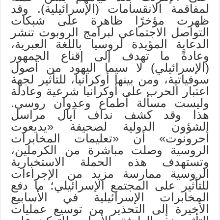
لمفاقمة الانقسامات (الإسرائيلية). وقد
ظهرت مؤخرًا ظاهرة على شبكات
التواصل الاجتماعي لبرامج الروبوت تنشر
الدعاية المؤيدة لروسيا باللغة العبرية،
وعادةً ما تهدف إلى إقناع الجمهور
(الإسرائيلي) لا سيما اليهود من أصول
سوفياتية، ومن بينها أوكرانيا، للتأثير لجهة
اعتبار الحرب على أوكرانيا شرعية وعادلة
وليست مسألة أطماع وعدوان روسي.
هذا وقد كشف نداف آيال مراسل
الشؤون الدولية لصحيفة «يديعوت
أحرونوت» أن «تعليمات المخابرات
الروسية وصلت مباشرة من الكرملين،
وتستهدف هذه الحملة الاستخبارية
الروسية ممارسة مزيد من الإجراءات
للتأثير على المجتمع الإسرائيلي؛ ما دفع
المخابرات الإسرائيلية في الأسابيع
الأخيرة إلى التحذير من توسيع عمليات