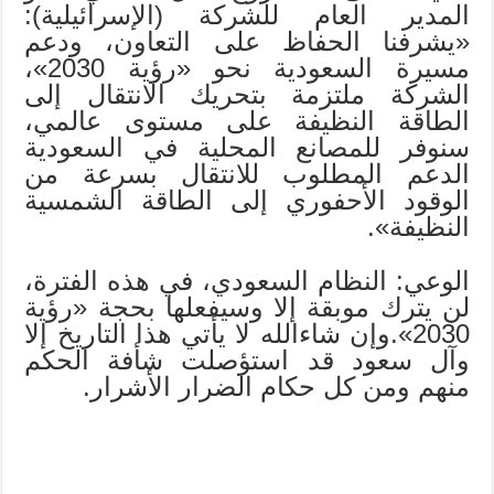
المدير العام للشركة (الإسرائيلية):
«يشرفنا الحفاظ على التعاون، ودعم
مسيرة السعودية نحو «رؤية 2030»،
الشركة ملتزمة بتحريك الانتقال إلى
الطاقة النظيفة على مستوى عالمي،
سنوفر للمصانع المحلية في السعودية
الدعم المطلوب للانتقال بسرعة من
الوقود الأحفوري إلى الطاقة الشمسية
النظيفة».
الوعي: النظام السعودي، في هذه الفترة،
لن يترك موبقة إلا وسيفعلها بحجة «رؤية
2030».وإن شاءالله لا يأتي هذا التاريخ إلا
وآل سعود قد استؤصلت شأفة الحكم
منهم ومن كل حكام الضرار الأشرار.