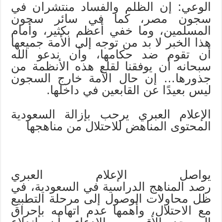
الوعي: إن الظلم والفساد منتشران في
سجون مصر، كما في سائر سجون
المسلمين، وما خفي أعظم بكثير، وأمام
هذا الخبر لا بد من توجه إلى الأمة جميعها
أن تقوم ضد حكامها، وأن ندعو الله
سبحانه أن يوفقنا لقلع هذه الأنظمة من
جذورها… إن حال الأمة خارج السجون
ليس بعيدًا عن القابعين في داخلها.
الإعلام العبري يرحب بإزالة السعودية
المحتوى المناهض للاحتلال من مناهجها
يواصل الإعلام العبري
رصد المناهج الدراسية في ‏السعودية، في
ظل محاولات الوصول إلى مرحلة التطبيع
مع الاحتلال، وأهمها عدم ‏اتهامه بإحراق