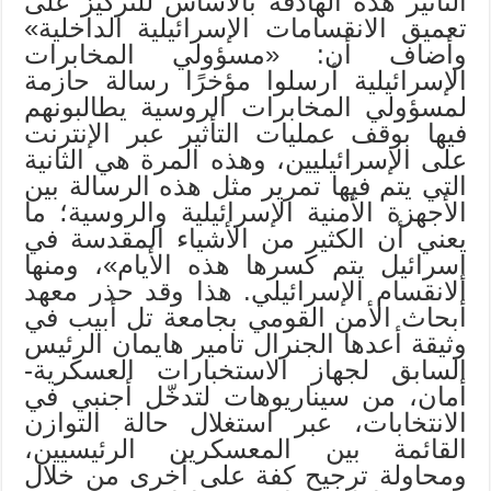
التأثير هذه الهادفة بالأساس للتركيز على
تعميق الانقسامات الإسرائيلية الداخلية»
وأضاف أن: «مسؤولي المخابرات
الإسرائيلية أرسلوا مؤخرًا رسالة حازمة
لمسؤولي المخابرات الروسية يطالبونهم
فيها بوقف عمليات التأثير عبر الإنترنت
على الإسرائيليين، وهذه المرة هي الثانية
التي يتم فيها تمرير مثل هذه الرسالة بين
الأجهزة الأمنية الإسرائيلية والروسية؛ ما
يعني أن الكثير من الأشياء المقدسة في
إسرائيل يتم كسرها هذه الأيام»، ومنها
الانقسام الإسرائيلي. هذا وقد حذر معهد
أبحاث الأمن القومي بجامعة تل أبيب في
وثيقة أعدها الجنرال تامير هايمان الرئيس
السابق لجهاز الاستخبارات العسكرية-
أمان، من سيناريوهات لتدخّل أجنبي في
الانتخابات، عبر استغلال حالة التوازن
القائمة بين المعسكرين الرئيسيين،
ومحاولة ترجيح كفة على أخرى من خلال