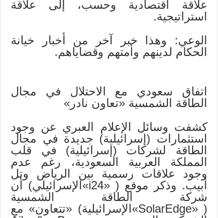
علاقة اقتصادية وحسب، إلى علاقة
استراتيجية.
الوعي: وهذا خبر آخر من أخبار خيانة
الحكام لدينهم وأمتهم وقضاياهم.
اتفاق سعودي مع الاحتلال في مجال
الطاقة الشمسية «تعاون نادر»
كشفت وسائل الإعلام العبري عن وجود
استثمارات (إسرائيلية) جديدة في مجال
الطاقة لشركات (إسرائيلية) في قلب
المملكة العربية السعودية، رغم عدم
وجود علاقات رسمية بين الرياض وتل
أبيب. وذكر موقع ( «i24»الإسرائيلي) أن
شركة الطاقة الشمسية
( «SolarEdge»الإسرائيلية) «تتعاون» مع