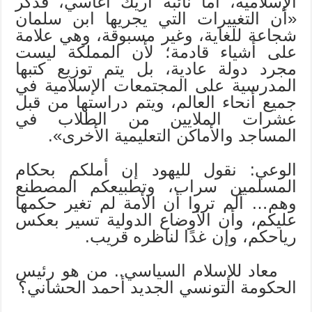
الإسلامية، ‏أما نائبه آريك أغاسي، فذكر
«أن التغييرات التي يجريها ابن سلمان
شجاعة للغاية، وغير مسبوقة، وهي علامة
على ‏أشياء قادمة؛ لأن المملكة ليست
مجرد دولة عادية، بل يتم توزيع كتبها
المدرسية على المجتمعات الإسلامية في
‏جميع أنحاء العالم، ويتم دراستها من قبل
عشرات الملايين من الطلاب في
المساجد والأماكن التعليمية الأخرى».‏
الوعي: نقول لليهود إن أملكم بحكام
المسلمين سراب، وتطبيعكم المصطنع
وهم… ألم تروا أن الأمة لم تغير حكمها
عليكم، وأن الأوضاع الدولية تسير بعكس
رياحكم، وإن غدًا لناظره قريب.
معاد للإسلام السياسي.. من هو رئيس
الحكومة التونسي الجديد أحمد الحشاني؟