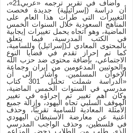
وأضاف في تقرير ترجمه «عربي21»،
أن دراسة (إسرائيلية) جديدة فحصت
التغييرات التي طرأت هذا العام ‏على
المناهج السعودية خلال السنوات الخمس
الماضية، وهو اتجاه يحمل تغييرات إيجابية
في الكتب المدرسية، ‏فيما يتعلق
بالمحتوى المعادي لـ(إسرائيل) وللسامية،
كما تم إحراز تقدم في قضايا النوع
الاجتماعي، بإضافة محتوى ‏ضد حزب الله
والحوثيين المدعومين من إيران وجماعة
الإخوان المسلمين.‏ وأشار إلى أن
«الدراسة شملت تحليل 301 كتاب
مدرسي في السنوات الخمس الماضية،
وكان أهم تغيير تم إجراؤه في تغيير
الموقف السلبي تجاه اليهود، وإزالة جميع
الأمثلة المعادية ‏للسامية تقريبًا، وحذف
أغنية عن معارضة الاستيطان اليهودي
في فلسطين، وحذف الواجب المدرسي
الذي طلب ‏من الطلاب دحض المزاعم