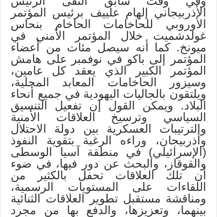
وفي وقت سابق التقى الرئيس
الأذربيجاني إلهام علييف برئيس المؤتمر
الأوروبي للحاخامات الحاخام بنحاس
غولدشميت خلال المؤتمر الأمني في
ميونخ. كما أنه سيصل مئات من أعضاء
المؤتمر إلى باكو في نوفمبر على هامش
المؤتمر الكبير الذي يعقد كل عامين،
وسيزور الحاخامات المعابد المحلية،
ويلتقون بالجاليات اليهودية في جميع أنحاء
البلاد. ويمكن القول إن تفعيل التنسيق
السياسي وترسيخ العلاقات الأمنية
والترتيبات العسكرية بين دولة الاحتلال
وأذربيجان، وراءه الرغبة بتقوية النفوذ
(الإسرائيلي) في منطقة آسيا الوسطى
والقوقاز، والبحث عن دور فيها، في ضوء
أن تلك العلاقات تحفل بالكثير من
اللقاءات على المستويات الرسمية،
ومناقشة مستقبل تطوير العلاقات الثنائية
بينهما، وتعزيزها، والدفع بها من مجرد