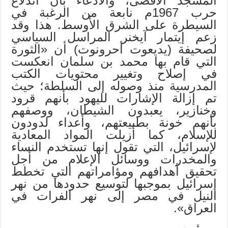
المسجد الأقصى، والادعاء بأن اندلاع
حرب 1967م نابعة من الرغبة في
السيطرة على الشرق ‏الأوسط. هذا وقد
زعم إيتمار آيخنر المراسل السياسي
لصحيفة (يديعوت أحرونوت) أن «الثورة
التي قام بها محمد بن سلمان ‏انعكست
في إصلاح وتغيير محتويات الكتب
المدرسية منذ وصوله إلى السلطة؛ حيث
تم إزالة الإشارات لليهود ‏بأنهم قرود
وخنازير، يعبدون الشيطان، ووصفهم
بأنهم خونة بطبيعتهم، وأعداء لدودون
للإسلام، كما أزيلت المواد ‏المعادية
لإسرائيل، التي تقول إنها تستخدم النساء
والمخدرات ووسائل الإعلام من أجل
تحقيق أهدافهم ومؤامراتهم التي تخطط
‏إسرائيل بموجبها لتوسيع حدودها من نهر
النيل في مصر إلى نهر الفرات في
العراق».‏