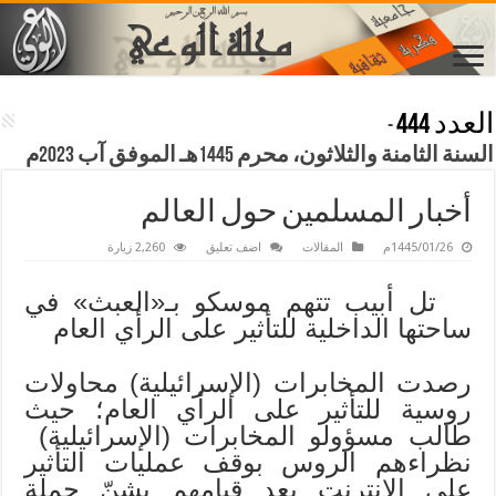
العدد 444
-
السنة الثامنة والثلاثون، محرم 1445هـ الموفق آب 2023م
أخبار المسلمين حول العالم
1445/01/26م
المقالات
اضف تعليق
2,260 زيارة
تل أبيب تتهم موسكو بـ«العبث» في
ساحتها الداخلية للتأثير على الرأي العام
رصدت المخابرات (الإسرائيلية) محاولات
روسية للتأثير على الرأي العام؛ حيث
طالب مسؤولو المخابرات (الإسرائيلية)
نظراءهم الروس بوقف عمليات التأثير
على الإنترنت بعد قيامهم بشنّ حملة