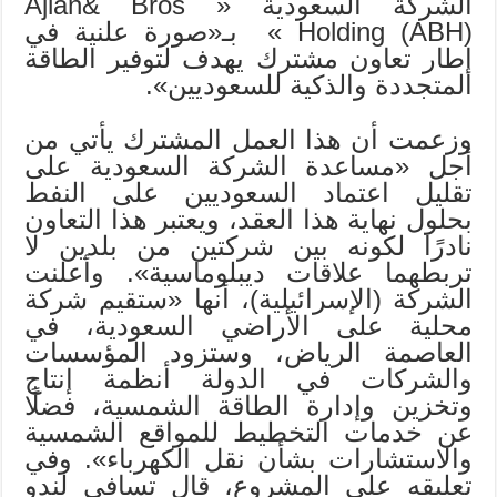
الشركة السعودية « Ajlan& Bros
Holding (ABH) » بـ«صورة علنية في
إطار تعاون مشترك يهدف لتوفير الطاقة
المتجددة والذكية للسعوديين».
وزعمت أن هذا العمل المشترك يأتي من
أجل «مساعدة الشركة السعودية على
تقليل اعتماد السعوديين على النفط
بحلول نهاية هذا العقد، ويعتبر هذا التعاون
نادرًا لكونه بين شركتين من بلدين لا
تربطهما علاقات ديبلوماسية». وأعلنت
الشركة (الإسرائيلية)، أنها «ستقيم شركة
محلية على الأراضي السعودية، في
العاصمة الرياض، وستزود المؤسسات
والشركات في الدولة أنظمة إنتاج
وتخزين وإدارة الطاقة الشمسية، فضلًا
عن خدمات التخطيط للمواقع الشمسية
والاستشارات بشأن نقل الكهرباء». وفي
تعليقه على المشروع، قال تسافي لندو