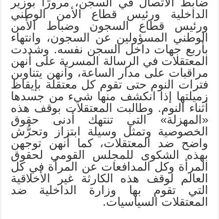
ضابط الاتصال في السجن، مرورًا بوزير
الداخلية ورئيس قطاع الأمن الوطني
ورئيس قطاع السجون وضباط الأمن
الوطني المسؤولين عن السجون، وانتهاء
بأربع جهات داخل السجن نفسه. وشددت
المعتقلات في الرسالة المسربة على أنهن
مراقبات على مدار الساعة، وأنهن يتناوبن
فترات النوم حتى تقوم كل معتقلة بإيقاظ
زميلتها إذا انكشف منها شيء من جسدها
أثناء النوم. وطالبت المعتقلات بوقف هذه
«المهزلة» التي تنتهك أدنى حقوق
الخصوصية وتمثل وسيلة ابتزاز وتحرُّش
واضح ضد المعتقلات، كما أنهن توجهن
بهذه الشكوى للمجلس القومي لحقوق
المرأة وكل المدافعات عن المرأة في كل
العالم لوقف هذه الكارثة غير الأخلاقية
التي تقوم بها وزارة الداخلية ضد
المعتقلات السياسيات.