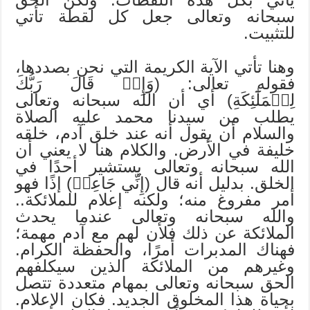
سبحانه وتعالى جعل كل لقطة تأتي
للتثبيت.
وهنا تأتي الآية الكريمة التي نحن بصددها،
فقوله تعالى: (وَإِذۡ قَالَ رَبُّكَ
لِلۡمَلَٰٓئِكَةِ) أي أن الله سبحانه وتعالى
يطلب من سيدنا محمد عليه الصلاة
والسلام أن يقول أنه عند خلق آدم، خلقه
خليفة في الأرض. والكلام هنا لا يعني أن
الله سبحانه وتعالى يستشير أحدًا في
الخلق. بدليل أنه قال (إِنِّي جَاعِلٞ) إذًا فهو
أمر مفروغ منه؛ ولكنه إعلام للملائكة..
والله سبحانه وتعالى عندما يحدث
الملائكة عن ذلك فلأن لهم مع آدم مهمة؛
فهناك المدبرات أمرًا، والحفظة الكرام.
وغيرهم من الملائكة الذين سيكلفهم
الحق سبحانه وتعالى بمهام متعددة تتصل
بحياة هذا المخلوق الجديد. فكان الإعلام.