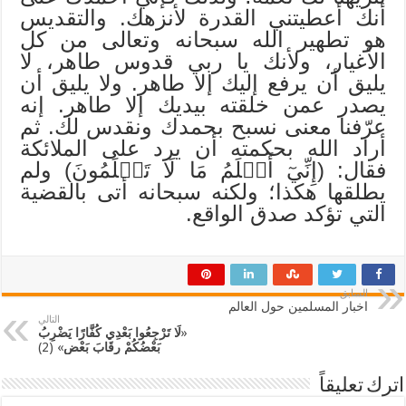
أنك أعطيتني القدرة لأنزهك. والتقديس
هو تطهير الله سبحانه وتعالى من كل
الأغيار، ولأنك يا ربي قدوس طاهر، لا
يليق أن يرفع إليك إلا طاهر. ولا يليق أن
يصدر عمن خلقته بيديك إلا طاهر. إنه
عرّفنا معنى نسبح بحمدك ونقدس لك. ثم
أراد الله بحكمته أن يرد على الملائكة
فقال: (إِنِّيٓ أَعۡلَمُ مَا لَا تَعۡلَمُونَ) ولم
يطلقها هكذا؛ ولكنه سبحانه أتى بالقضية
التي تؤكد صدق الواقع.
السابق
اخبار المسلمين حول العالم
التالي
«
لَا تَرْجِعُوا بَعْدِي كُفَّارًا يَضْرِبُ
بَعْضُكُمْ رِقَابَ بَعْضٍ
» (2)
اترك تعليقاً