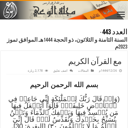
العدد 443
-
السنة الثامنة و الثلاثون، ذو الحجة 1444هـ الموافق تموز
2023م
مع القرآن الكريم
1444/12/26م
المقالات
اضف تعليق
2,178 زيارة
بسم الله الرحمن الرحيم
(وَإِذۡ قَالَ رَبُّكَ لِلۡمَلَٰٓئِكَةِ إِنِّي جَاعِلٞ فِي
ٱلۡأَرۡضِ خَلِيفَةٗۖ قَالُوٓاْ أَتَجۡعَلُ فِيهَا
مَن يُفۡسِدُ فِيهَا وَيَسۡفِكُ ٱلدِّمَآءَ وَنَحۡنُ
نُسَبِّحُ بِحَمۡدِكَ وَنُقَدِّسُ لَكَۖ قَالَ إِنِّيٓ
أَعۡلَمُ مَا لَا تَعۡلَمُونَ ٣٠) [البقرة: 30].