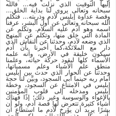
إليها التوقيت الذي نزلت فيه… فالله
سبحانه وتعالى يروي لنا بداية الخلق…
وقصة عداوة إبليس لآدم وذريته… فتكلم
الله سبحانه وتعالى عن أول البشر، عرفنا
اسمه وهو آدم عليه السلام. وتكلم عن
المادة التي خلق منها، وتكلم عن المنهج
الذي وضعه لآدم، وحدثنا عن النقاش الذي
دار مع الملائكة،كما أخبرنا بأن آدم
سيكون خليفة في الأرض، وأنه علمه
الأسماء كلها ليقود حركة حياته، وعلمنا
منطق علم الأشياء وعلم مسمياتها،
وحدثنا عن الحوار الذي حدث بين إبليس
أمام ربه حينما أبى السجود، وبيَّن لنا حجة
إبليس في الامتناع عن السجود، وخطة
إبليس ومدخله إلى قلوب المؤمنين
بالإغواء والوسوسة وغير ذلك؛ إذًا فهناك
أشياء كثيرة تتعرض لها قصة آدم، ولو أن
بشرًا يريد أن يؤرخ لآدم ما استطاع أن
يأتي بكل هذه اللقطات. ولكن الحق