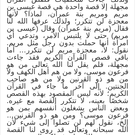
مجهلة إلا قصة واحدة هي قصة عيسى بن
مريم ومريم بنة عمران، لماذا؟ لأنها
معجزة لن تتكرر؛ ولذلك عرفها الله لنا
فقال (مريم بنة عمران) وقال (عيسى بن
مريم) حتى لا يلتبس الأمر، وتدعي أي
امرأة أنها حملت بدون رجل مثل مريم.
نقول: لا، معجزة مريم لن تتكرر… أما
باقي قصص القرآن الكريم فقد جاءت
مجهلة، فلم يقل لنا الله تعالى من هو
فرعون موسى، ولا من هم أهل الكهف ولا
من هو ذو القرنين ولا من هو صاحب
الجنتين. إلى آخر ما جاء في القرآن
الكريم؛ لأنه ليس المقصود بهذه القصص
شخصًا بعينه، لا تتكرر القصة مع غيره.
وبعض الناس يشغلون أنفسهم بمن هو
فرعون موسى؟ ومن هو ذو القرنين…
إلخ، نقول لهم لن تصلوا إلى شيء لأن
الله سبحانه وتعالى قد روى لنا القصة