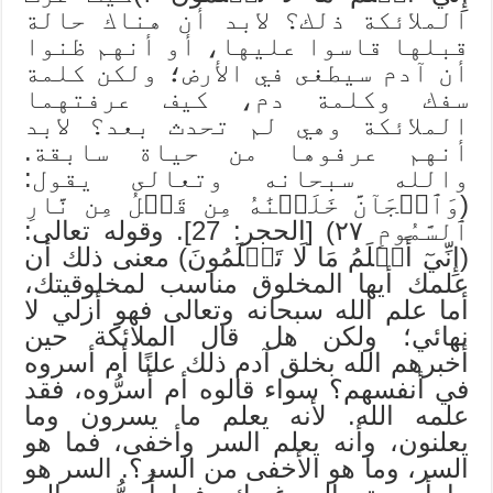
الملائكة ذلك؟ لابد أن هناك حالة
قبلها قاسوا عليها، أو أنهم ظنوا
أن آدم سيطغى في الأرض؛ ولكن كلمة
سفك وكلمة دم، كيف عرفتهما
الملائكة وهي لم تحدث بعد؟ لابد
أنهم عرفوها من حياة سابقة.
والله سبحانه وتعالى يقول:
(وَٱلۡجَآنَّ خَلَقۡنَٰهُ مِن قَبۡلُ مِن نَّارِ
ٱلسَّمُومِ ٢٧) [الحجر: 27]. وقوله تعالى:
(إِنِّيٓ أَعۡلَمُ مَا لَا تَعۡلَمُونَ) معنى ذلك أن
علمك أيها المخلوق مناسب لمخلوقيتك،
أما علم الله سبحانه وتعالى فهو أزلي لا
نهائي؛ ولكن هل قال الملائكة حين
أخبرهم الله بخلق آدم ذلك علنًا أم أسروه
في أنفسهم؟ سواء قالوه أم أسرُّوه، فقد
علمه الله. لأنه يعلم ما يسرون وما
يعلنون، وأنه يعلم السر وأخفى، فما هو
السر، وما هو الأخفى من السر؟. السر هو