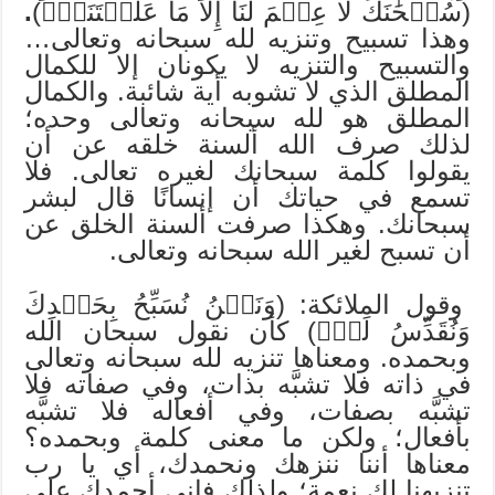
(سُبۡحَٰنَكَ لَا عِلۡمَ لَنَآ إِلَّا مَا عَلَّمۡتَنَآۖ)
.
وهذا تسبيح وتنزيه لله سبحانه وتعالى…
والتسبيح والتنزيه لا يكونان إلا للكمال
المطلق الذي لا تشوبه أية شائبة. والكمال
المطلق هو لله سبحانه وتعالى وحده؛
لذلك صرف الله ألسنة خلقه عن أن
يقولوا كلمة سبحانك لغيره تعالى. فلا
تسمع في حياتك أن إنسانًا قال لبشر
سبحانك. وهكذا صرفت ألسنة الخلق عن
أن تسبح لغير الله سبحانه وتعالى.
وقول الملائكة: (وَنَحۡنُ نُسَبِّحُ بِحَمۡدِكَ
وَنُقَدِّسُ لَكَۖ) كأن نقول سبحان الله
وبحمده. ومعناها تنزيه لله سبحانه وتعالى
في ذاته فلا تشبَّه بذات، وفي صفاته فلا
تشبَّه بصفات، وفي أفعاله فلا تشبَّه
بأفعال؛ ولكن ما معنى كلمة وبحمده؟
معناها أننا ننزهك ونحمدك، أي يا رب
تنزيهنا لك نعمة؛ ولذلك فإني أحمدك على