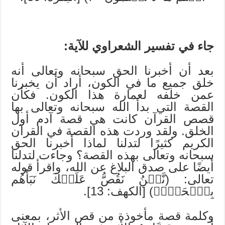
جاء في تفسير الشعراوي للآية:
بعد أن أخبرنا الحق سبحانه وتعالى أنه
خلق جميع ما في الكون، أراد أن يخبرنا
عمن خلفه لعمارة هذا الكون. فكأن
القصة التي بدأ الله سبحانه وتعالى بها
قصص القرآن كانت هي قصة آدم أول
الخلق. ولقد وردت هذه القصة في القرآن
الكريم كثيرًا لتدلنا لماذا أخبرنا الحق
سبحانه وتعالى بهذه القصة؟ وجاءت لتدلنا
أيضًا على صدق البلاغ عن الله، واقرأ قوله
تعالى: (نَّحۡنُ نَقُصُّ عَلَيۡكَ نَبَأَهُم
بِٱلۡحَقِّۚ) [الكهف: 13].
وكلمة قصة مأخوذة من قص الأثر، بمعنى