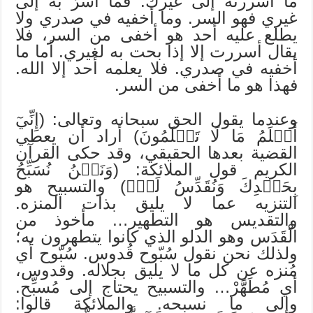
ما أسررته إلى غيرك. فما أُسرُّ به إلى
غيري فهو السر. وما أخفيه في صدري ولا
يطلع عليه أحد هو أخفى من السر، فلا
يقال أسررت إلا إذا بحت به لغيري. أما ما
أخفيه في صدري. فلا يعلمه أحد إلا الله.
فهذا هو ما أخفى من السر.
وعندما يقول الحق سبحانه وتعالى: (إِنِّيٓ
أَعۡلَمُ مَا لَا تَعۡلَمُونَ) أراد أن يعطي
القضية بعدها الحقيقي، وقد حكى القرآن
الكريم قول الملائكة: (وَنَحۡنُ نُسَبِّحُ
بِحَمۡدِكَ وَنُقَدِّسُ لَكَۖ) والتسبيح هو
التنزيه عما لا يليق بذات المنزه.
والتقديس هو التطهير… مأخوذ من
الْقَدَس وهو الدلو الذي كانوا يتطهرون به؛
ولذلك نحن نقول سُبّوح قُدوس. سُبّوح أي
مُنزه عن كل ما لا يليق بجلاله. وقدوس،
أي مُطَهَّرْ… والتسبيح يحتاج إلى مُسبِّح.
وإلى ما نسبحه. والملائكة قالوا: