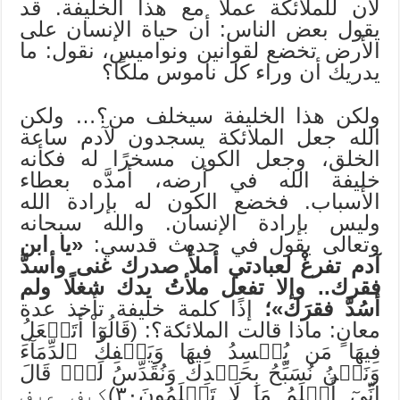
لأن للملائكة عملًا مع هذا الخليفة. قد
يقول بعض الناس: أن حياة الإنسان على
الأرض تخضع لقوانين ونواميس، نقول: ما
يدريك أن وراء كل ناموس ملكًا؟
ولكن هذا الخليفة سيخلف من؟… ولكن
الله جعل الملائكة يسجدون لآدم ساعة
الخلق، وجعل الكون مسخرًا له فكأنه
خليفة الله في أرضه، أمدَّه بعطاء
الأسباب. فخضع الكون له بإرادة الله
وليس بإرادة الإنسان. والله سبحانه
وتعالى يقول في حديث قدسي:
«يا ابن
آدم تفرغْ لعبادتي أملأْ صدرك غنى وأسدَّ
فقرك.. وإلا تفعل ملأتُ يدك شغلًا ولم
أسُدَّ فقرَك»؛
إذًا كلمة خليفة تأخذ عدة
معانٍ: ماذا قالت الملائكة؟: (قَالُوٓاْ أَتَجۡعَلُ
فِيهَا مَن يُفۡسِدُ فِيهَا وَيَسۡفِكُ ٱلدِّمَآءَ
وَنَحۡنُ نُسَبِّحُ بِحَمۡدِكَ وَنُقَدِّسُ لَكَۖ قَالَ
إِنِّيٓ أَعۡلَمُ مَا لَا تَعۡلَمُونَ٣٠)كيف عرف