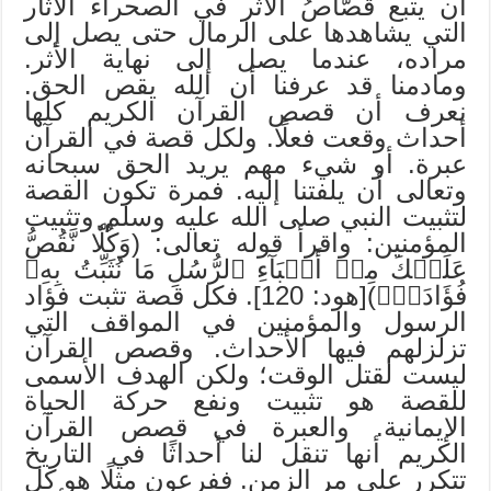
أن يتبع قصَّاصُ الأثر في الصحراء الآثار
التي يشاهدها على الرمال حتى يصل إلى
مراده، عندما يصل إلى نهاية الأثر.
ومادمنا قد عرفنا أن الله يقص الحق.
نعرف أن قصص القرآن الكريم كلها
أحداث وقعت فعلًا. ولكل قصة في القرآن
عبرة. أو شيء مهم يريد الحق سبحانه
وتعالى أن يلفتنا إليه. فمرة تكون القصة
لتثبيت النبي صلى الله عليه وسلم وتثبيت
المؤمنين: واقرأ قوله تعالى: (وَكُلّٗا نَّقُصُّ
عَلَيۡكَ مِنۡ أَنۢبَآءِ ٱلرُّسُلِ مَا نُثَبِّتُ بِهِۦ
فُؤَادَكَۚ)[هود: 120]. فكل قصة تثبت فؤاد
الرسول والمؤمنين في المواقف التي
تزلزلهم فيها الأحداث. وقصص القرآن
ليست لقتل الوقت؛ ولكن الهدف الأسمى
للقصة هو تثبيت ونفع حركة الحياة
الإيمانية. والعبرة في قصص القرآن
الكريم أنها تنقل لنا أحداثًا في التاريخ
تتكرر على مر الزمن. ففرعون مثلًا هو كل