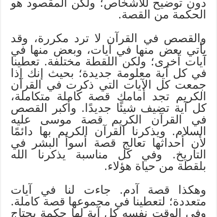
دون توضيح للأشخاص؛ ولكن المقصود هو
الحكمة من القصة.
والقصص في القرآن لا ترد مكررة، وقد
يأتي بعض منها في آيات، وبعض منها في
آيات أخرى؛ ولكن اللقطة مختلفة. تعطينا
في كل آية معلومة جديدة؛ بحيث إنك إذا
جمعت كل الآيات التي ذكرت في القرآن
الكريم تجد أمامك قصة كاملة متكاملة،
كل آية تضيف شيئًا جديدًا. وأكبر القصص
في القرآن الكريم قصة موسى عليه
السلام. ويذكرنا القرآن الكريم بها دائمًا
لأن أحداثها تعالج قصة أسوأ البشر في
التاريخ. وفي كل مناسبة يذكرنا الله
بلقطة من حياة هؤلاء.
وهكذا قصة آدم. جاءت لنا في آيات
متعددة؛ لتعطينا في مجموعها قصة كاملة.
وفي الوقت نفسه كل آية لها حكمة يحتاج