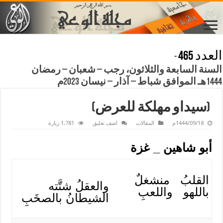
العدد 465
-
السنة السابعة والثلاثون، رجب – شعبان – رمضان
1444هـ الموافق شباط – آذار – نيسان 2023م
(سيداو مهلكة للعرض)
1444/09/18م
المقالات
اضف تعليق
1,781 زيارة
أبو شاهين _ غزة
القلبُ منشغلٌ
والعقلُ شتَّته
باللهو واللعبِ
الشيطانُ بالصخَبِ