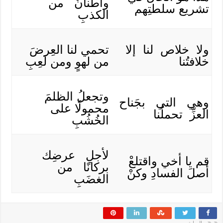
وأطنانٌ من
تشريع سلطتِهم
الكذبِ
ولا خلاص لنا إلا
تحمي لنا العِرضَ
خلافتُنا
من لهوٍ ومن لَعِبِ
وتجعلُ الظلمَ
وهي التي بجَناح
محمولًا على
العزِّ تحملُنا
الخُشُبِ
لأجلِ عرضِك
قم يا أخي واقتلعْ
بركانًا من
أصلَ الفسادِ وكنْ
الغضَبِ