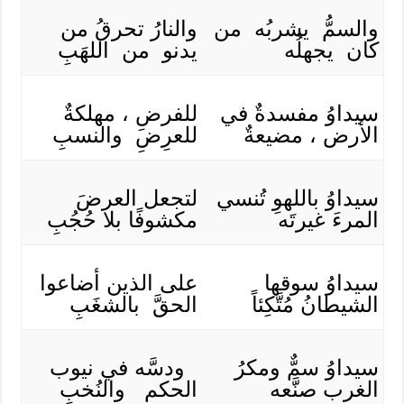
والسمُّ يشربُه من
والنارُ تحرقُ من
كان يجهلُه
يدنو من اللهَبِ
سيداوُ مفسدةٌ في
للفرضِ ، مهلكةٌ
الأرض ، مضيعةٌ
للعرِضِ والنسبِ
سيداوُ باللهوِ تُنسي
لتجعل العرضَ
المرءَ غيرتَه
مكشوفًا بلا حُجُبِ
سيداوُ سوقها
على الذين أضاعوا
الشيطانُ مُتَّكِئاً
الحقَّ بالشغَبِ
سيداوُ سمٌّ ومكرُ
ودسَّه في نيوب
الغرب صنَّعه
الحكم والنُخبِ