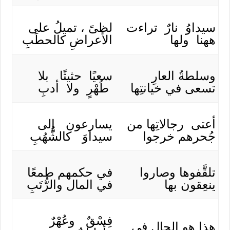
سيداوُ نارٌ تراءت
لظىً ، تميلُ على
ههنا ولها
الأعراضِ كالحطَبِ
وسلطةُ العارِ
سعيًا حثيثًا بلا
تسعى في خيانتِها
طُهْرٍ ولا أدبِ
أعتى رجالاتِها من
يسارعون إلى
جُحرهم خرجوا
سيداوَ كالشُّهُبِ
تلقَّفوها وصاروا
في حكمهم طمعًا
ينعِقون بها
في المال والرُّتَبِ
فِسْقٌ وعُهْرٌ
هذا هو الحال في