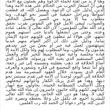
وهنا لا بد من لفتة لحملة الدعوة وهم يعملون مع الأمة،
وهي أنَّ استعارَ الحرب من الحكام على هذه الأمة وهذا
الدين، لدليل على أن الدعوة، وبفضل الله، قد قطعت
أشواطاً ومراحلَ حقيقيةً في السير نحو الهدف، وما
مطلوب منا إلا مزيد من الصبر والعمل الخالص
والصواب، ليبقى الأمل قوياً في النفوس بقرب تحقق
وعد الله تعالى للمؤمنين،؛ لأن الله تعالى لا يخلف عباده
وعده، وحتى من انشغلوا بالدنيا حتى أنستهم هموم
أمتهم، فإن هؤلاء لم تنطفئ في قلوبهم جذوة الإيمان
تماماً، ودليل على ذلك أن أكثر العوام منهم عندما
يُستنهَضون لعمل فيه خير أو بعضٌ من خير تجدهم
يقدِّمون ولا يبخلون، وما المطلوب لهم ولنا ولكل الأمة إلا
قيادة مخلصة واعية تقودنا جميعاً للخير التام والعمل
النقي المستقيم الذي يحبه الله ورسوله، فالجيل الذي
أضاع الخلافة قد ذهب بعقليته ونفسيته إلى غير رجعة،
ولو أننا تتبعنا واقع المجتمع في فكره وشعوره والعرف
العام الذي يسوده، خلال العقود المنصرمة منذ هدم
الخلافة إلى اليوم، لوجدنا أن الأمة في تقدم مستمر نحو
دينها، وهذا هو الذي يربك الكفار وأعوانهم ليجعلهم،
وبكل الأساليب الشيطانية الخبيثة، يحاولون منع انهيار
كياناتهم، لكنهم والله خائبون خاسرون إن شاء الله تعالى،
كيف لا، وهذا هو دين الله الخاتم، ورسالة الله تعالى
للبشرية أجمع، قد تكفل جل وعلا بحفظه ونصره على
الدين كله. وآخر دعوانا أن الحمد لله رب العلمين.