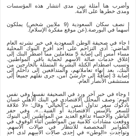
وأضرب هنا أمثلة تبين مدى انتشار هذه المؤسسات
ومدى خطرها على الأمة.
l نصف سكان السعودية (9 ملايين شخص) يملكون
أسهما في البورصة.(عن موقع مفكرة الإسلام).
l جاء في صحيفة الوطن السعودية في خبر نشرته العام
الماضي: أدى التزاحم على أحد أفرع البنوك المحلية
مساء أمس إلى إصابة 5 متعاملين مما اضطر البنك إلى
إغلاق خدمات صالة الأسهم لحماية باقي المواطنين.
وتسبب اصطدام الكتلة البشرية المتمثلة بالخارجين من
البنك، بعد إنهاء تعاملاتهم، والمتدافعين إلى داخله إلى
إصابة 3 إضافةً إلى حارسَيْ أمن، جرى نقلهم جميعاً إلى
مستشفى الأنصار العام.
l وجاء في خبر آخر ورد في الصحيفة نفسها وفي نفس
اليوم: وصف المحلل الاقتصادي في البنك الأهلي غسان
بادكوك سعر تداول أمس بـ”الخيالي” وقال: «لا علاقة
للسعر بالأسس الاقتصادية أو الفنية…». وفي حفر
الباطن والأحساء تدافع العديد من المواطنين إلى البنوك
ووقعت مشادات كلامية بين المواطنين أثناء الوقوف في
الطوابير المخصصة للانتظار في صالات الأسهم.
وتواجدت «الوطن» في إحدى صالات الأسهم لدى أحد