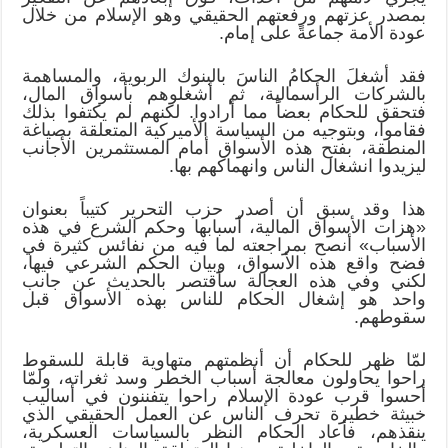
بمصدر عزتهم ورفعتهم الحقيقي وهو الإسلام من خلال
عودة الأمة جماعةً على إمام.
فقد أشغلَ الحكامُ الناسَ بالبنوك الربوية، والمساهمة
بالشركات الرأسمالية، ثم أشغلوهم بأسواق المال،
فتحقق للحكام بعضاً مما أرادوا. لكنهم لم يكتفوا بذلك
فقاموا، وبتوجيه من السياسة الأميركية المتعلقة بصياغة
المنطقة، بفتح هذه الأسواق أمام المستثمرين الأجانب
ليزيدوا انشغال الناس وانهماكهم بها.
هذا وقد سبق أن أصدر حزب التحرير كتيباً بعنوان
«هزات الأسواق المالية، أسبابها وحكم الشرع في هذه
الأسباب» أنصح بمراجعته لما فيه من نفائس كثيرة في
فضح واقع هذه الأسواق، وبيان الحكم الشرعي فيها،
لكني وفي هذه العجالة سأقتصر بالحديث عن جانب
واحد هو إشغال الحكام للناس بهذه الأسواق قبل
سقوطهم.
لمّا ظهر للحكام أن أنظمتهم متهاوية قابلة للسقوط
راحوا يحاولون معالجة أسباب الخطر وسد ثغراته، ولمّا
أحسوا قرب عودة الإسلام راحوا يتفننون في أساليب
خبيثة خطيرة تحرف الناس عن العمل الحقيقي الذي
ينقذهم، فأعاد الحكام النظر بالسياسات العسكرية،