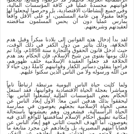
قوانينهم مجسدةً عملياً في كافة المؤسسات المالية،
وفي جميع النشاطات الاقتصادية، بل وحرصوا ليجعلوا لها
واقعاً مقبولاً من عامة المسلمين، أو على الأقل واقعاً
يمارس عملياً دون أن يحس المسلمون مناقضته
لعقيدتهم وشريعتهم.
لقد بدأ إدخال هذه القوانين إلى بلادنا مبكراً وقبل هدم
الخلافة، وذلك بتأثير من دول الكفر في ذلك الوقت،
حيث أُدخل قانون الحقوق والتجارة سنة 1858م، وإذا تم
ذلك يومها بفتوى من شيخ الإسلام، فإن الحكام بعد هدم
الخلافة قد جعلوا العقيدة الإسلامية خلف ظهورهم،
فراحوا ينقلون دساتير الكفار وقوانينهم كاملةً دون حياء لا
من الله ورسوله ولا من الناس الذين سكتوا عليهم.
ولما كانت حياة الناس اليومية مرتبطة ارتباطاً تاماً
ومباشراً بعجلة الحياة الاقتصادية وقوانينها، فقد استغلَّ
الحكام بعض المؤسسات المالية ليشغلوا الناس بها؛
ليحققوا بذلك هدفين اثنين معاً: الأول إبعاد الناس عن
معنى الحياة الإسلامية بجعلهم يغوصون في ممارسة
الحياة الرأسمالية، فيشعرون وهم يعيشونها باستحالة
إمكانية تطبيق أحكام الإسلام لمناقضتها للواقع الذي فيه
يغوصون، أما الهدف الخبيث الثاني فهو إبعاد الناس عن
قضايا أمتهم المصيرية، بل وإبعادهم عن مجرد متابعة ما
يجري لأمتهم من أحداث، فوق إبعادهم عن التفكير