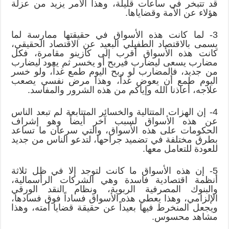
قد تتبخر في ساعات قليلة، وهذا الأمر يزيد من عزلة
هؤلاء عن الأمة وقضاياها.
3- لما كانت هذه الأسواق في حقيقتها ممارسة لما
يسمى بالاقتصاد الطفيلي البعيد عن الاقتصاد الحقيقي،
كانت هذه الأسواق أقرب إلى كازينو مقامرة، فكل
مضارب يسعى ليضارب فيربح أو يخسر ثم يعود ليضارب
من جديد، فالمضارب لو ربح اليوم طمع غداً، ولو خسر
اليوم طمع أن يعوض غداً، وهذا مرض نفسي يصعب
علاجه، أعاذنا الله وإياكم من هذه الشرور والمفاسد.
4- إن الهزات المتتالية والخسائر المتتابعة لم تبعد الناس
عن هذه الأسواق لسبب آخر أيضاً وهو إشراف
الحكومات على هذه الأسواق، والتي سرعان ما تساعد
بطرق مختلفة في تضميد جراحها، لتدعو الناس من جديد
للعودة للتعامل معها.
5- إن هذه الأسواق ما كانت لتوجد إلا في ظل ثلاثة
أنظمة اقتصادية فاسدة وهي الشركات الرأسمالية،
والبنوك المصرفية الربوية، ونظام النقد الورقي
الإلزامي، وهذا يعطي هذه الأسواق فساداً فوق فسادها،
ويجعل المنخرط فيها بعيداً عن حقيقة قضايا أمته، وهذا
مشاهد محسوس.