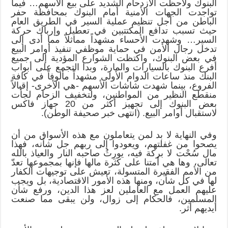
البنوك ولاحظت الازدحام الشديد على بيع الأسهم… فيما
تواجدت الجهات الأمنية أمام البنوك بمحافظة حفر
الباطن من أجل تنظيم عملية السير في الطريق العام
حيث تسبب تدافع المكتتبين في تعطيل وإرباك حركة
السير… وشهدت الأحساء مشهداً مماثلاً مما أدى إلى
تدخل رجال الأمن في حماية موظفي تنفيذ أوامر البيع
في بعض البنوك، واكتظت الشوارع المؤدية إلى جميع
أفرع البنوك بالسيارات والمارة، وبدا التجمع على أبواب
البنك منذ ساعات الدوام الأولى مشهداً مألوفاً في كافة
الفروع، بينما شهدت شاشات الأسهم -هي الأخرى- إقبالاً
منقطع النظير من المواطنين، ولتخفيف الزحام لجأت
بعض البنوك إلى تجهيز أكثر من 20 جهاز فاكس
لاستقبال أوامر البيع. (انتهى خبر صحيفة الوطن).
وفي النهاية لا بد لمن يتعاملون مع هذه الأسواق من أن
يصحوا من غفلتهم، ويعودوا إلى ربهم جل شأنه، فهذا
مال سُحْت لا بركة فيه، يورِثُ صاحبه النار والعياذ بالله
تعالى، وها هي أمتنا على كثرة مالها فإنها بمجموعها تعدّ
من الأمم الفقيرة المتسولة، تعيش على توجيهات الكفار
لها في كل شأن، ومنها هذه الأمور الاقتصادية، بل ويجب
عليهم العمل مع العاملين لعز هذا الدين، ورفع شأن
المسلمين، فالحكام إلى زوال، ولن يبقى مما صنعت
أيديهم أثر.