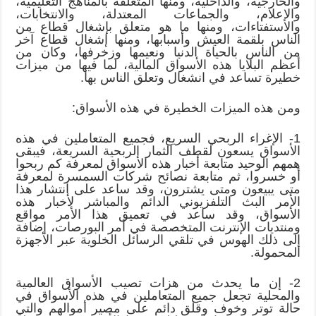
والخارجية، والداخلية، ومنها المتعلقة بالمناهج التعليمية،
والإعلام، والجماعات المعتدلة، والانتخابات،
والاستفتاءات، ومنها ما هو متعلق بإشغال قطاع من
الناس بلقمة العيش وأسبابها، ومنها إشغال قطاع آخر
من الناس بالحياة الدنيا ونعيمها وزخرفها، وكان من
أعظم البلايا هذه الأسواق المالية، لما فيها من ميزات
خطيرة تساعد في انشغال وتعلق الناس بها.
ومن هذه الميزات الخطيرة في هذه الأسواق:
1- الإغراء الربحي السريع، فجميع المتعاملين في هذه
الأسواق يسعون لقطف الثمار الربحية السريعة، فيبقى
همهم الوحيد متابعة أخبار هذه الأسواق لمعرفة كم ربحوا
أو خسروا، ثم متابعة نصائح شركات السمسرة لمعرفة
متى يبيعون ومتى يشترون، وقد ساعد على انتشار هذا
الأمر البث التلفزيوني الدائم والمباشر لأخبار هذه
الأسواق، وقد ساعد في تعميق هذا الأمر مواقع
ومنتديات الإنترنت المتخصصة في أمر البورصات، إضافة
إلى ذلك الهوس في تلقي الرسائل الخلوية عبر الأجهزة
المحمولة.
2- إن ما يحدث من هزات تصيب الأسواق العالمية
والمحلية تجعل جميع المتعاملين في هذه الأسواق في
حالة توتر وخوف وقلق دائم على مصير أموالهم والتي