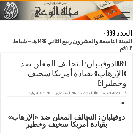
العدد 339
-
السنة التاسعة والعشرون ربيع الثاني 1436هـ – شباط
2015م
[:ar]دوفيلبان: التحالف المعلن ضد
«الإرهاب» بقيادة أمريكا سخيف
وخطير[:]
1436/05/09م
المقالات
اضف تعليق
4,913 زيارة
[:ar]
دوفيلبان: التحالف المعلن ضد «الإرهاب»
بقيادة أمريكا سخيف وخطير