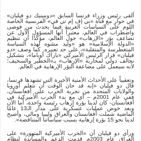
ألقى رئيس وزراء فرنسا السابق «دومينيك دو فيلبان»
في حوار مع قناة «بي إف إم تي في» الفرنسية الخاصة
اللوم على السياسات الغربية فيما يحدث من فوضى
واضطراب في العالم، معتبراً أنها المسؤول الأول عن
تضاعف بؤر «الإرهاب» حول العالم، مؤكدًا أن تنظيم
«الدولة الإسلامية» هو «وليد مشوه لهذه السياسة
المتغطرسة والمتقلبة»، على حد تعبيره. كما وصف «دو
فيلبان» قرار الرئيس الأميركي «باراك أوباما»، بتشكيل
تحالف دولي لمحاربة «الإرهاب» بـ«الخطير والسخيف؛
لأنه سيعمل على مضاعفة البؤر الإرهابية في العالم.
وتعقيباً على الأحداث الأمنية الأخيرة التي تشهدها فرنسا،
قال دو فيلبان «إنه قد حان الوقت أن تتعلم أوروبا
والولايات المتحدة من تجربة الحرب على أفغانستان،
ففي عام 2001م – أي مع بدء الحرب الأميركية في
أفغانستان- كان لدينا بؤرة إرهاب رئيسة واحدة، أما الآن
وبعد خوض عمليات عسكرية على مدار الـ13 عامًا
الماضية شملت أفغانستان والعراق وليبيا ومالي، وأصبح
لدينا نحو 15 بؤرة إرهابية بسبب سياساتنا المتناقضة».
ورأى دو فيلبان أن «الحرب الأميركية المتهورة» على
العراق عام 2003م قدمت الدعم والمساندة لنظام