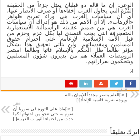
الوعي: إن ما قاله دو فيلبان يمثل جزءاً من الحقيقة
المُرَّة التي يحاول الغرب إخفاءها أو صرف الأنظار عنها،
أي أن سياسات الغرب هي وراء تفريخ ظواهر
«الإرهاب». إلا أن الأهم من ذلك هو إدراك أن سياسات
الغرب هي من صميم عقليته الرأسمالية الاستعمارية
المتعجرفة التي يجب التصدي لها بكل عزم وحزم من
قبل الأمة الإسلامية لإرغامه على احترام حقوق
المسلمين ومقدساتهم. ولن يتأتى تحقيق هذا بشكل
مؤثر طالما ظل الحكم بالإسلام غائباً وطالما استمر
الرويبضات العملاء هم من يديرون شؤون المسلمين
ويتحكمون بقراراتهم.
[:]
السابق
[:ar]العلم ينتصر مجدداً للإيمان بالله
ويوجه ضربة قاسية للإلحاد[:]
التالي
[:ar]ماذا على الثورة في سوريا أن
تقوم به حتى تنجو من احتوائها كما
حدث من احتواء الثورات العربية[:]
اترك تعليقاً