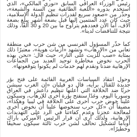
رئيس الوزراء العراقي السابق «نوري المالكي»، الذي
استخدم بدوره «اللعبة الطائفية بين السنة والشيعة»،
وحذّر من «صعود سريع لقدرات تنظيم الدولة الإسلامية،
حيث كان عدد المنتمين إليها قبل بضعة أشهر يبلغ بضعة
آلاف، أما الآن فعددهم يتراوح ما بين 20 و 30 ألفًا، وذلك
نتيجة للتناقضات لدينا».
كما حذّر المسؤول الفرنسي من شن حرب في منطقة
تعاني من «الإرهاب» وتشهد «أزمات هوية»، معتبرًا ذلك
بمثابة «صب للزيت على النار»، حيث قال: «نحن بهذه
الحرب نخوض مخاطرة توحيد العديد من الجماعات
الإرهابية ضدنا ونقدم لهم خدمات لم يكونوا يتوقعونها».
وحول انتقاد السياسات الغربية القائمة على فتح بؤر
جديدة للقتال برأيه، قال دو فيلبان «إن الغرب سيشن
حربًا ضد الخلافة التي أعلنها تنظيم داعش في العراق
وسوريا اليوم، وغدًا سنفتح بؤرة أخرى للإرهاب، وسيكون
علينا خوض حرب أخرى على الخلافة في ليبيا وهكذا»،
مضيفاً أن «كل حرب سنخوضها علينا أن نخوض أخرى
لمعالجة عجزنا وعدم كفاءتنا في الرد على التهديدات
الإرهابية، ولذلك أرى أن قرار الرئيس الأميركي باراك
أوباما لتشكيل تحالف لشن حرب ثالثة سيكون سخيفًا
وخطيرًا».