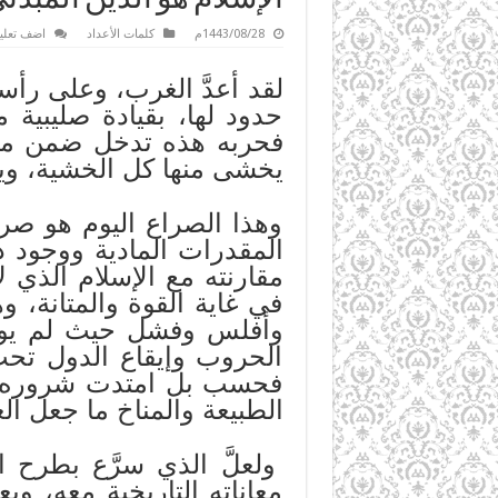
1443/08/28م
كلمات الأعداد
اضف تعلي
لقد أعدَّ الغرب، وعلى رأسه
حدود لها، بقيادة صليبية 
فحربه هذه تدخل ضمن ما يس
يخشى منها كل الخشية، وي
وهذا الصراع اليوم هو صرا
المقدرات المادية ووجود د
مقارنته مع الإسلام الذي ل
في غاية القوة والمتانة، و
وأفلس وفشل حيث لم يورّ
الحروب وإيقاع الدول تحت
فحسب بل امتدت شروره على
الطبيعة والمناخ ما جعل ال
ولعلَّ الذي سرَّع بطرح 
معاناته التاريخية معه، و