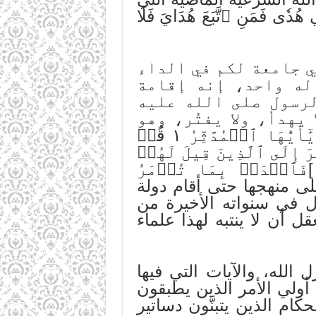
ُدٗى فَمَنِ ٱتَّبَعَ هُدَايَ فَلَا
 جامعة لكم في الداء
له واحد، إنه إقامة
رسول صلى الله عليه
يهدأ، ولا يفتُر، وهو
يقوم بأعمال مقصودة يأمره بها الله سبحانه وتعالى من: ]يَٰٓأَيُّهَا ٱلۡمُدَّثِّرُ ١ قُمۡ
 قُمِ ٱلَّيۡلَ إِلَّا قَلِيلٗا ٢[ إلى ]أَلَمۡ تَرَ إِلَى ٱلَّذِينَ قِيلَ لَهُمۡ
َٱصۡدَعۡ بِمَا تُؤۡمَرُ
تي كان يسير على منهجها حتى أقام دولة
 في سنواته الأخيرة من
ل أن لا ينتبه لهذا علماء
 الله، والآيات التي فيها
 أولي الأمر الذين يطبقون
ام الذين يتبنَّون دساتير