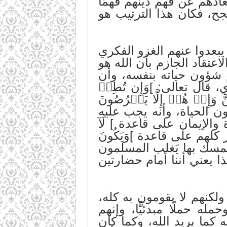
عادهم عن فهم دينهم فهمًا
نجح، فكان هذا الترتيب هو
يبعدوا عنهم الغزو الفكري
اعتقاد الجازم بأن الله هو
م شؤون حياته بنفسه، وأن
 قال تعالى: ]وَإِن تُطِعۡ
َ وَإِنۡ هُمۡ إِلَّا يَخۡرُصُونَ
ون الحياة، وأنه يجب عليه
الإيمان على قاعدة ] لَآ
كلهم على قاعدة ]وَيَكُونَ
وبالتمسك بها يَغلب المسلمون
 يعني أننا أمام حضارتين
ولكنهم لا يقومون به كله،
ه حملًا مبدئيًّا، وإنهم
 كما يريد الله، وكما كان