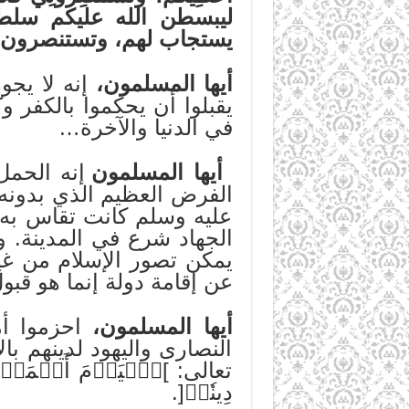
ليبسطن الله عليكم سلطان
يستجاب لهم، وتستنصرون فل
أيها المسلمون،
إنه لا يجو
يقبلوا أن يحكموا بالكفر و
في الدنيا والآخرة…
أيها المسلمون
إنه الحمل
الفرض العظيم الذي بدونه
عليه وسلم كانت تقاس به ف
الجهاد شرع في المدينة. وال
يمكن تصور الإسلام من غير
عن إقامة دولة إنما هو قبو
أيها المسلمون،
احزموا أمر
النصارى واليهود لدينهم با
تعالى: ]ٱلۡيَوۡمَ أَكۡمَلۡتُ 
دِينٗاۚ[.