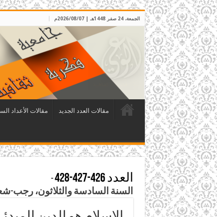
الجمعة، 24 صفر 1448هـ | 2026/08/07م
مقالات العدد الجديد
مقالات الأعداد الس
العدد 426-427-428
-
السنة السادسة والثلاثون، رجب-شعبان-رمضان 1443هـ ، الموافق 
الإسلام هو الدين المبدئي