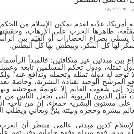
ق
2,759 زيارة
 أمريكا، عدَّته لعدم تمكين الإسلام من الحكم، ف
مقنَّعة، ظاهرها الحرب على الإرهاب، وحقيقته
مَّى بصراع الحضارات أو القِيَم بين الرأسم
مكر لها كل المكر، ويبطش بها كل البطش.
ع بين مبدئين غير متكافئين: فالمبدأ الرأسما
ول تمثله، ودول تحكم المسلمين تابعة وعميلة 
ا توجد له دولة تمثله وتحمله وتدافع عنه؛ ولكن
هو المرشَّح الوحيد لقيادة البشرية، وخاصة بعدم
ِد إلى شعوب العالم إلا عولمة متوحشة ونه
 ثقل الديون الربوية التي تجعل الناس من 
 مستوى البشرية جمعاء، إن من ناحية انتشار 
عالم ببشره وحجره وبيئته يئنُّ ويعاني ويطلب
الإسلام كدين مبدئي عالمي منتظَر أن الغرب 
يعلم مدى قوة مبدئه وقوة حامليه وقدرتهم على