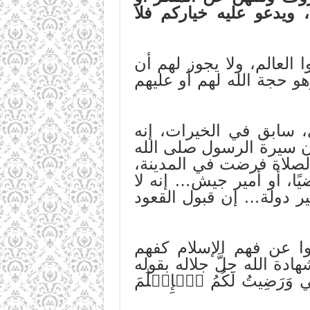
 ويدعو عليه خياركم فلا
 العالم، ولا يجوز لهم أن
هو حجة الله لهم أو عليهم
، سابق في الخيرات، إنه
ن سيرة الرسول صلى الله
الصلاة فرضت في المدينة،
ضيًا، أو أمير جيش… إنه لا
ير دولة… إن قبول القعود
ُّوا عن فهم الإسلام كفهم
دة الله جلَّ جلاله بقوله
َرَضِيتُ لَكُمُ ٱلۡإِسۡلَٰمَ