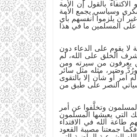
الاكتفاء بالقول إن الأمة
عسكري وسياسي يجمع الأمة
ير أن يلزموا أنفسهم بأي
ى على المسلمين ما في هذا
 لا يقوم على الدعاء دون
أشرف الخلق على الله، لم
مين يعرفون من سيرته ومن
ُدَّ وصَبر، مثله مثل سائر
له أمر أو شأن إلا بالتقوى
سيأتي النصر على طبق من
لمسلمون وتخلَّفوا عن أمر
نك التي يعيشها المسلمون
م طاعة الله في الاقتداء
كما جمعتنا مصيبة القعود
لله الشرعية الماضية التي