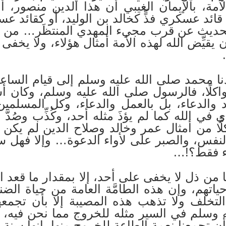
ة، بالإيمان الغيبي أن هذا الدين منصور، أو 
 قائد عسكري فذٍّ كخالد بن الوليد، أو كقائد 
الحديث عن قرب مجيء المهدي المنتظَر… من غ
ن يقيِّض الله لهذه الأمة أمثال هؤلاء، ولا يخف
ا محمد صلى الله عليه وسلم إلى قيام الساعة
اكلًا، فالرسول صلى الله عليه وسلم، وكان 
ود والدعاء، بل بالعمل والدعاء، وكل المسل
 الله كما لم يؤذَ مثله أحد، وكُذِّب وصُدَّ ور
كلًّا من أمثال عمر وخالد وصلاح الدين لم يكن 
النفس، والصبر على لأواء الدعوة… وإلا فهل 
اء فقط؟!…
ها من ذل لا يخفى على أحد، إلا بمقدار ما قعد ا
اتهم، وإن هذه الطامَّة العامة من حياة الض
 التخلف ولا تذهب هذه المصيبة إلا بأن تجمعه
 وسلم في السير مثله للخروج مما نحن فيه، ف
أن تجمعنا نعمة الطاعة للخروج منها، إنها سنة ا