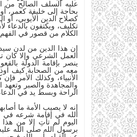
عليه السلف الصالح من الأم
بحاجة إلى خليفة كعمر، أو
كصلاح الدين الأيوبي، أو 
تكليف، ويكتفون بالدعاء لأ
الكلام من قصور في الفهم.
إن هذا الدين من لدن سيدن
العمل الشرعي وإلا كان تو
ينصر بإقامة الدولة بالقع
معه من الصحابة كيف أوذي في
الأنبياء، وكذلك الأمر فإن 
والمجاهدة والصبر وتعهد 
الراحة وبسط يد في الدع
إنه لا يصيب الأمة ما أصاب
الله في إقامة شرعه في حي
اليوم لم تأتِ إلا من هذا
برسول الله صلى الله عليه
عن القيام بأمر الله فيجب 