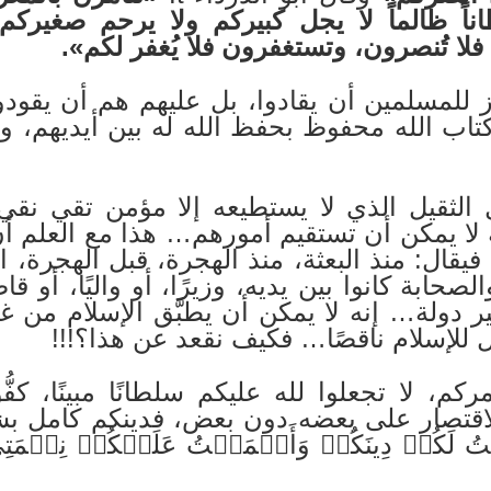
اً ظالماً لا يجل كبيركم ولا يرحم صغيركم،
ا تُنصرون، وتستغفرون فلا يُغفر لكم».
ز للمسلمين أن يقادوا، بل عليهم هم أن يقودوا
كتاب الله محفوظ بحفظ الله له بين أيديهم، و
 الثقيل الذي لا يستطيعه إلا مؤمن تقي نقي
 لا يمكن أن تستقيم أمورهم… هذا مع العلم أ
يقال: منذ البعثة، منذ الهجرة، قبل الهجرة، 
صحابة كانوا بين يديه، وزيرًا، أو واليًا، أو قا
 دولة… إنه لا يمكن أن يطبَّق الإسلام من غ
ل للإسلام ناقصًا… فكيف نقعد عن هذا؟!!!
كم، لا تجعلوا لله عليكم سلطانًا مبينًا، كف
لاقتصار على بعضه دون بعض، فدينكم كامل بشها
لَكُمۡ دِينَكُمۡ وَأَتۡمَمۡتُ عَلَيۡكُمۡ نِعۡمَتِي و