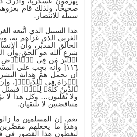
يهزمون عسكريًّا، وأدرك كذ
صحيحًا، ولذلك قام بغزوهم 
سبيله للانتصار.
هذا السبيل الذي اتَّبعه ا
الغربي الذي غزاهم به، ويعو
الخالق المدبِّر، وأن الإ
شرع الله هو الحق وأن الديم
أَكۡثَرَ مَن فِي ٱلۡأَرۡضِ يُضِلّ
١١٦[ وأنه يجب على الم
أن يحمل همَّ هداية البشري
إِكۡرَاهَ فِي ٱلدِّينِۖ[، 
ٱلدِّينُ كُلُّهُۥ لِلَّهِۚ[ 
ولا يُغلبون… وكل هذا لا 
متناقضتين لا تلتقيان.
نعم، إن المسلمين ما زالوا
وهذا ما يحعلهم مقصِّرين،
ليغطُّون هذا القصور في فه