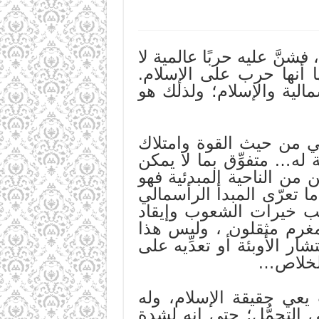
شنَّ عليه حربًا عالمية لا
ا أنها حرب على الإسلام.
الية والإسلام؛ ولذلك هو
لي من حيث القوة وامتلاك
له… متفوِّق بما لا يمكن
 من الناحية المبدئية فهو
ا تعرّى المبدأ الرأسمالي
ب خيرات الشعوب وإيقاد
مغرم مثقلون ، وليس هذا
الأوبئة أو تعدِّيه على
 الخلاص…
يعي حقيقة الإسلام، وله
 التحمُّل؛ حتى إنه لشدة