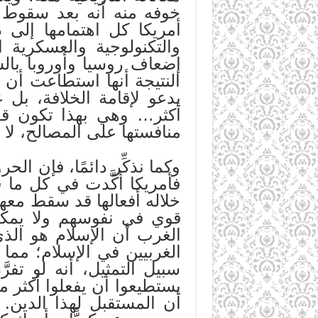
خوفه منه أنه بعد سقوط ا
أمريكا كل اهتمامها إلى 
والتكنولوجية والعسكرية 
إضعاف روسيا وأوروبا بالش
النتيجة أنها استطاعت أن 
يدعو لإقامة الخلافة، بل
أكثر… وهي بهذا تكون ق
منافستها على المصالح، لا 
وكما نذكِّر دائمًا، فإن ا
فأمريكا أكَّدت في كل ما ق
خلاله أفعالها قد سقط معه
قوي في نفوسهم ولا يمكن
الغرب أن الإسلام هو الذ
الغربيين في الإسلام؛ مما
سبيل التمثيل، أنه لو تفر
يستطيعوا أن يفعلوا أكثر مم
أن المستقبل لهذا الدين. و