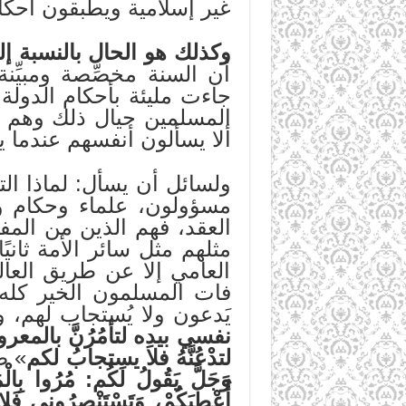
غير إسلامية ويطبقون أحكا
وكذلك هو الحال بالنسبة إل
أن السنة مخصِّصة ومبيِّن
جاءت مليئة بأحكام الدولة
المسلمين حيال ذلك وهم سي
ألا يسألون أنفسهم عندما ي
ولسائل أن يسأل: لماذا ال
مسؤولون، علماء وحكام وو
العقد، فهم الذين من المفتر
مثلهم مثل سائر الأمة ثاني
العامي إلا عن طريق العال
فات المسلمون الخير كله، 
يَدعون ولا يُستجاب لهم، 
نفسي بيدِه لتأمُرُنَّ بالمعروفِ
لتدْعُنَّهُ فلا يستجابُ لكم
» ص
وَجَلَّ يَقُولُ لَكُم: مُرُوا بِالْم
أُعْطِيَكُمْ، وَتَسْتَنْصِرُونِي فَل