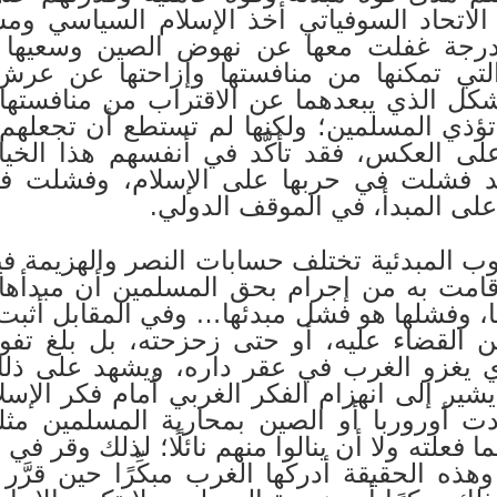
لاتحاد السوفياتي أخذ الإسلام السياسي ومش
درجة غفلت معها عن نهوض الصين وسعيها لا
التي تمكنها من منافستها وإزاحتها عن عر
كل الذي يبعدهما عن الاقتراب من منافستها 
تؤذي المسلمين؛ ولكنها لم تستطع أن تجعلهم 
 على العكس، فقد تأكَّد في أنفسهم هذا الخ
د فشلت في حربها على الإسلام، وفشلت في
على المبدأ، في الموقف الدولي.
لحروب المبدئية تختلف حسابات النصر والهزيمة 
امت به من إجرام بحق المسلمين أن مبدأها هذا 
ا، وفشلها هو فشل مبدئها… وفي المقابل أثب
 القضاء عليه، أو حتى زحزحته، بل بلغ تفو
ي يغزو الغرب في عقر داره، ويشهد على ذلك 
 يشير إلى انهزام الفكر الغربي أمام فكر الإ
َّدت أوروربا أو الصين بمحاربة المسلمين مث
ا فعلته ولا أن ينالوا منهم نائلًا؛ لذلك وقر ف
هذه الحقيقة أدركها الغرب مبكِّرًا حين قرَّر