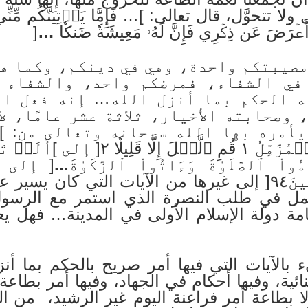
ولا تتحوَّل، قال تعالى: ]… فَإِمَّا يَأۡتِيَنَّكُم مِّنِّي ه
[
…
صيبتكم واحدة، وهي في دينكم، وكما هي
في الشفاء، فمرضكم واحد، والشفاء 
ه الحكم بما أنزل الله… إنه فعل ال
وصحابته الأخيار، ثلاثة عشر عامًا، لا 
فَأَنذِرۡ ٢[ إلى ]يَٰٓأَيُّهَا ٱلۡمُزَّمِّلُ ١
مُواْ ٱلصَّلَوٰةَ وَءَاتُواْ ٱلزَّكَوٰةَ
.
..
[ إلى ]ف
وَأَعۡرِضۡ عَنِ ٱلۡمُشۡرِكِينَ٩٤[ إلى غيرها من الآيات ال
عمل في طلب النصرة الذي استمر مع الرسول
امة دولة الإسلام الأولى في المدينة… فهل يعق
بالآيات التي فيها أمر صريح بالحكم بما أنزل
ئية، وفيها أحكام في الجهاد، وفيها أمر بطاعة
ا بطاعة أمر فراعنة اليوم غير الرشيد، من الحك