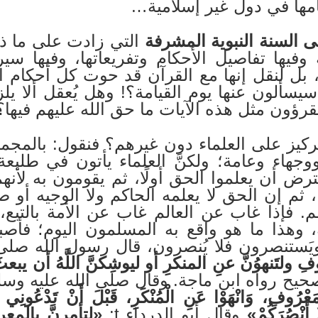
مها في دول غير إسلامية…
ى السنة النبوية المشرفة
التي زادت على ما ذك
ة وفيها تفاصيل الأحكام وتفريعاتها، وفيها س
، بل لنقل إنها مع القرآن قد حوت كل أحكام 
سألون عنها يوم القيامة؟! وهل يُعقل ألا يل
قرؤون مثل هذه الآيات ما حق الله عليهم فيها
تركيز على العلماء دون غيرهم؟ فنقول: بالمج
جهاء وعامة؛ ولكنَّ العلماء يأتون في طليع
ض أن يعلموا الحق أولًا، ثم يقومون به لأنهم م
ًا، ثم إن الحق لا يعلمه الحاكم ولا الوجيه أو 
م. فإذا غاب عن العالم غاب عن الأمة بالتبع، 
وهذا ما هو واقع به المسلمون اليوم؛ فأصبح
ويَستنصرون فلا يُنصرون، قال رسول الله صلى
 ولتَنهوُنَّ عنِ المنكرِ أو ليوشِكنَّ اللَّهُ أن يبع
حيح رواه ابن ماجة. وقال صلى الله عليه وسل
َعْرُوفِ، وَانْهَوْا عَنِ الْمُنْكَرِ، قَبْلَ أَنْ تَدْعُونِي فَ
ا أَنْصُرَكُمْ»
وقال أبو الدرداء t:
«لتأمرنَّ بالمعر