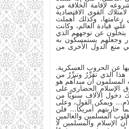
روعه لإقامة الخلافة من
متلاك القوى الاقتصادية
ش زعامتها، وكذلك أهملت
على قيادة العالم، وكانت
يتخلَّون عن توجههم الذي
يار وجعلهم يستمسكون به
 منع الدول الأخرى من
فيها عن الحروب العسكرية.
الذي تقرِّرُ وتبرِّرُ من
ت المسلمون أن مبدأهم هو
ق الإسلام الحضاري على
دخول الآلاف سنويًّا من
سلام… ويمكن القول، وعلى
لما حاربتهم أمريكا… فلن
ي قلوب المسلمين والعالمين
 أن الإسلام والمسلمين لا