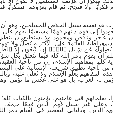
لك مبكرًا أن هزيمة المسلمين لا تكون إلا بإب
فكريًّا أولًا فنجح، ثم قام بغزوهم عسكريًّا ف
لغرب هو نفسه سبيل الخلاص للمسلمين، وهو أن 
دوا إلى فهم دينهم فهمًا مستقيمًا يقوم على ال
نسان عاجز وناقص ومحدود ولا يستطيع أن ينظ
قراطية القائمة على الأكثرية تُضلُّ ولا تَهدي،
ُوكَ عَن سَبِيلِ ٱللَّهِۚ إِن يَتَّبِعُونَ إِلَّا ٱلظَّنّ
سلم أن يقوم بأمر الله كله فيما يتعلق بكل شؤ
ة كلها بمفاهيم الإسلام، إن من ناحية العقيدة و
وإن من ناحية تطبيق شريعته الإنسانية على البشر 
فبمثل هذه المفاهيم يعلو الإسلام ولا يُعلى عليه، 
يؤمن به الغرب، بل هو على عكس ما يؤمن. وهذا
، بعلمائهم قبل عامتهم، يؤمنون بالكتاب كله؛ 
 وعلى غير سبيل فهم الدين فهمًا جامعًا، وحمل
م الدين، وبالتالي التقصير في القيام بأمر الله