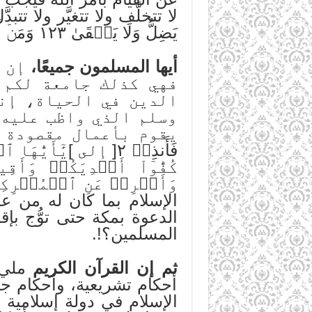
لا تتخلَّف ولا تتغيَّر ولا تتبدَّل 
يَضِلُّ وَلَا يَشۡقَىٰ ١٢٣ وَمَنۡ أَعۡرَضَ عَن ذِكۡرِي فَإِنَّ لَهُۥ مَعِيشَةٗ ضَنكٗا
أيها المسلمون جميعًا،
إن م
فهي كذلك جامعة لكم 
الدين في الحياة، إن
وسلم الذي واظب عليه، 
كُفُّوٓاْ أَيۡدِيَكُمۡ وَأَقِي
الإسلام بما كان له من 
الدعوة بمكة حتى توُّج بإق
المسلمين؟!.
ثم إن القرآن الكريم
مليء 
أحكام تشريعية، وأحكام جنا
الإسلام في دولة إسلامية ل