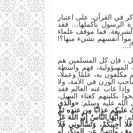
ر في القرآن، على اعتبار
يرة الرسول بأكملها… فقد
الشريعة. فما موقف علماء
زموا أنفسهم بشيء منها؟!
؟!…
مل ، فإن كل المسلمين هم
ة المسؤولية، فهم واسطة
كلَّفون به، علمًا وعملًا،
صاحب الوزن في الأمة، ولا
وإذا غاب عنه العالم فقد
وا بكليتهم كغثاء السيل،
 الله عليه وسلم:
«والَّذي
ثَ عليكم عذابًا مِن عندِه ثمَّ
م: «
أَيُّهَا النَّاسُ إِنَّ اللَّهَ عَزَّ
لا أُجِيبَكُمْ، وَتَسْأَلُونِي فَلا
وف ولتنهنَّ عن المنكر أو