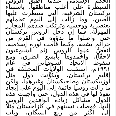
الحكم الإسلامي عندما أطبق الروس
السيطرة على أغلب مناطقها، باستثناء
تركستان الشرقية، التي سيطرت عليها
الصين، وما زالت إلى اليوم تعاملهم
بعنصرية ووحشية وترتكب ضدهم المجازر
المهولة، فما إن دخل الروس تركستان
حتى واصلوا ما بدؤوه في القرم من
جرائم بشعة، وكلما قامت ثورة إسلامية،
انقضَّ عليها الروس (ثم الشيوعيون
لاحقًا)، وأخمدوها بأبشع الطرق، ومع
سقوط الاتحاد السوفياتي في عام
١٩٩١م، استقلِّت الولايات المختلفة في
إقليم تركستان، وتكوَّنت دول مثل
أوزبيكستان وطاجيكستان وغيرهما، ولكن
ما زالت روسيا قائمة إلى اليوم على إيجاد
نفوذ لها في هذه الدول، حتى واجهت هذه
الدول مشاكل زيادة الوافدين الروس
إليها، فوصلت نسبتهم في كازاخستان مثلًا
إلى أكثر من ربع السكان، وبات