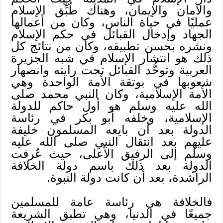
والأمان والإيمان، وهناك طُبِّق الإسلام
عمليًا في حياة الناس، وكان من أعمالها
الجهاد وإدخال القبائل في حكم الإسلام
ونشره بحسن تطبيقه، وكان من نتائج كل
ذلك هو انتشار الإسلام في شبه الجزيرة
العربية وتوحُّد القبائل تحت رايته وانصهار
شعوبها في بوتقة الأمة الواحدة وهي
الأمة الإسلامية، وكان النبي محمد صلى
الله عليه وسلم هو أول حاكم للدولة
الإسلامية، وخلفه أبو بكر في رئاسة
الدولة بعد أن بايعه المسلمون خليفة
عليهم بعد انتقال النبي صلى الله عليه
وسلم إلى الرفيق الأعلى، حيث عُرفت
الدولة بعد ذلك باسم دولة الخلافة
الراشدة، بعد أن كانت دولة النبوة.
فالخلافة هي رئاسة عامة للمسلمين
جميعًا في الدنيا، وهي تطبق الشريعة