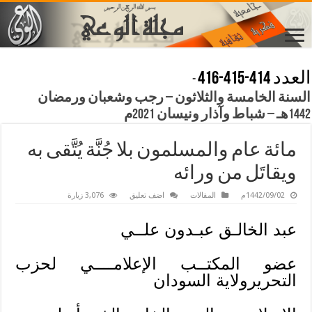
العدد 414-415-416
-
السنة الخامسة والثلاثون – رجب وشعبان ورمضان
1442هـ – شباط وآذار ونيسان 2021م
مائة عام والمسلمون بلا جُنَّة يُتَّقى به
ويقاتَل من ورائه
1442/09/02م
المقالات
اضف تعليق
3,076 زيارة
عبد الخالـق عبـدون علــي
عضو المكتــب الإعلامــــي
لحزب
التحريرولاية السودان