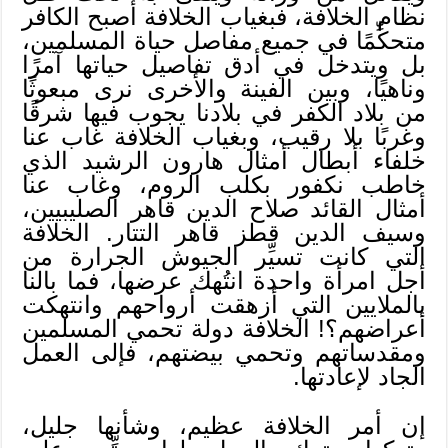
نظام الخلافة، فبغياب الخلافة أصبح الكافر
متحكِّمًا في جميع مفاصل حياة المسلمين،
بل ويتدخل في أدق تفاصيل حياتها آمرًا
وناهيًا، وبين الفينة والأخرى نرى مبعوثًا
من بلاد الكفر في بلادنا يجوب فيها شرقًا
وغربًا بلا رقيب، وبغياب الخلافة غاب عنا
خلفاء أبطال أمثال هارون الرشيد الذي
خاطب نكفور بكلب الروم، وغاب عنا
أمثال القائد صلاح الدين قاهر الصليبيين،
وسيف الدين قطز قاهر التتار. الخلافة
التي كانت تسيِّر الجيوش الجرارة من
أجل امرأة واحدة انتُهك عرضها، فما بالنا
بالملايين التي أزهقت أرواحهم وانتهكت
أعراضهم؟! الخلافة دولة تحمي المسلمين
ومقدساتهم وتحمي بيضتهم، فإلى العمل
الجاد لإعادتها.
إن أمر الخلافة عظيم، وشأنها جليل،