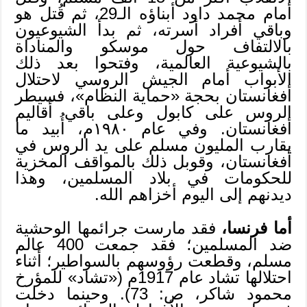
أمام محمد داود أبناؤه الـ29، ثم قُتل هو
وباقي أفراد أسرته، ثم بدأ الشيوعيون
بالالتفاف حول موسكو والمناداة
بالشيوعية العالمية، وفتحوا بعد ذلك
الأبواب أمام الجيش الروسي لاحتلال
أفغانستان بحجة «حماية النظام»، فسيطر
الروس على كابول وعلى باقي أقاليم
أفغانستان. وفي عام ١٩٨٠م، أُبيد ما
يقارب المليون مسلم على يد الروس في
أفغانستان، وقوبل ذلك بالمواقف المخزية
للحكومات في بلاد المسلمين، وهذا
ديدنهم إلى اليوم أخزاهم الله.
أما فرنسا،
فقد مارست جرائمها الوحشية
ضد المسلمين؛ فقد ﺟﻤﻌﺖ 400 عالم
مسلم، ﻭﻗﻄﻌﺖ ﺭﺅﻭﺳﻬﻢ ﺑﺎﻟﺴﻮﺍﻃﻴﺮ؛ ﺃﺛﻨﺎﺀ
اﺣﺘﻼﻟﻬﺎ ﺗﺸﺎﺩ ﻋﺎﻡ 1917ﻡ («ﺗﺸﺎﺩ» ﻟﻠﻤﺆﺭﺥ
ﻣﺤﻤﻮﺩ ﺷﺎﻛﺮ، ﺹ: 73). وحينما دخلت