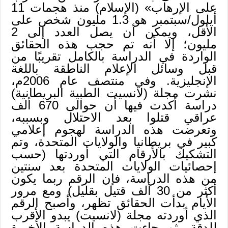
على الإرهاب» (الإسلام) منذ هجمات 11
أيلول/سبتمبر هو 1.3 مليون شخص على
الأقل، ويمكن أن يصل العدد إلى 2
مليون؛ إلا أنه تم حجب هذه الحقائق
الواردة في الدراسة بالكامل تقريبًا من
قبل وسائل الإعلام الناطقة باللغة
الإنجليزية. وفي منتصف عام 2006م،
نشرت مجلة (لانسيت الطبية البريطانية)
دراسة أكدت فيها أن حوالى 670 ألف
عراقي قتلوا بعد الاحتلال وبسببه،
وتعرضت هذه الدراسة لهجوم إعلامي
كبير في بريطانيا والولايات المتحدة، وتم
التشكيك بالأرقام التي أوردتها (حسب
إحصائيات الولايات المتحدة بعد سنتين
من هذه الدراسة، فإن الرقم ربما يكون
أكثر من 30 ألف قتيل بقليل) ومع مرور
الأيام بدأت الحقائق تظهر، وأصبح الرقم
الذي أوردته مجلة (لانسيت) يبدو الأقرب
للدقة، ثم جاءت هذه الدراسة الأخيرة