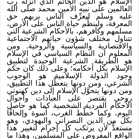
الإسلام هو الدين الخاتم الذي أنزله رب
العالمين على نبيه الأمين محمد صلى الله
عليه وسلم ليعرِّف الناس بربهم حق
المعرفة، ولينظِّم حياة الناس على الأرض،
مسلمهم وكافرهم، بالأحكام الشرعية التي
تتناول مختلف شؤون حياتهم الاجتماعية
والاقتصادية والسياسية والروحية. ومن
المعلوم أن النظام السياسي في الإسلام
هو الطريقة الشرعية الوحيدة لتطبيق
الإسلام بكل أحكامه؛ وعلى ذلك كان حكم
وجود الدولة الإسلامية هو الوجوب
الشرعي، ومن دونها يتعطَّل هذا التطبيق،
ومن دونها يتحوَّل الإسلام إلى دين كهنوتي
روحي يقتصر على العبادات وأحوال
الأحكام الفردية الشخصية كما هو حاصل
اليوم، وكما خطَّط الغرب، أسوة وإلحاقًا
بكل من الدين النصراني واليهودي، وهو
مستعدٌّ لأن يرتكب كل إجرام لتغيير هذا
الواقع المفروض على المسلمين، وهذا ما