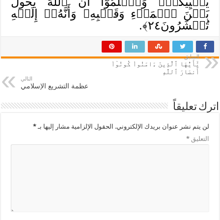
يُحۡيِيكُمۡۖ وَٱعۡلَمُوٓاْ أَنَّ ٱللَّهَ يَحُولُ
بَيۡنَ ٱلۡمَرۡءِ وَقَلۡبِهِۦ وَأَنَّهُۥٓ إِلَيۡهِ
تُحۡشَرُونَ٢٤﴾.
السابق
يَٰٓأَيُّهَا ٱلَّذِينَ ءَامَنُواْ كُونُوٓاْ
أَنصَارَ ٱللَّهِ
التالي
عظمة التشريع الإسلامي
اترك تعليقاً
لن يتم نشر عنوان بريدك الإلكتروني.
الحقول الإلزامية مشار إليها بـ
*
التعليق
*