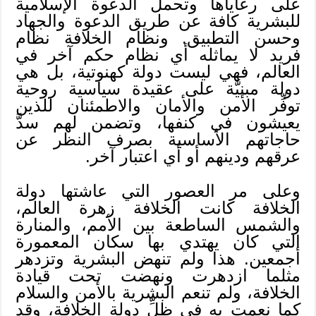
على رعاياها وتحمل الدعوة الإسلامية
للبشرية كافة عن طريق الدعوة والجهاد
وحسن التطبيق. ونظام الخلافة نظام
فريد لا يماثله أي نظام حكم آخر في
العالم، فهي ليست دولة كهنوتية، بل هي
دولة مبنيَّة على عقيدة سياسية روحية
توفِّر الأمن والأمان والاطمئنان للذين
يعيشون في كنفها، وتضمن لهم سدَّ
حاجاتهم الأساسية بصرف النظر عن
عرقهم ودينهم أو أي اعتبار آخر.
وعلى مر العصور التي عاشتها دولة
الخلافة كانت الخلافة زهرة العالم،
والشمس الساطعة بين الأمم، والمنارة
التي كان يهتدي بها سكان المعمورة
أجمعين. هذا ولم تنهض البشرية وتزدهر
مثلما ازدهرت ونهضت تحت قيادة
الخلافة، ولم تنعم البشرية بالأمن والسلام
كما نعمت به في ظلِّ دولة الخلافة، وقد