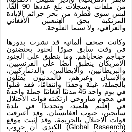
من ملفات وسجلات بلغ عددها 90 ألفًا،
ليس سوى قطرة من بحر جرائم الإبادة
المرتكبة بحق الشعبين الأفغاني
والعراقي، ولا سيما الفلُّوجة.
وكانت صحف ألمانية قد نشرت بدورها
في وقت سابق صورًا لجنود يحتضنون
جماجم ضحاياهم. وما ينطبق على الجنود
الأمريكان ينطبق أيضًا على الفرنسيين،
والبريطانيين، والإيطاليين، والدنماركيين،
والإسبان وغيرهم، فالمدنيون يُقتلون
بالجملة، غيلة وحقدًا وانتقامًا، فقد قتلوا
في يوم واحد 45 مدنيًا أفغانيًا جملة واحدة
في هجوم صاروخي ارتكبته قوات الاحتلال
في إقليم هلمند، وتحديدًا في بلدة
سانجين، جنوب أفغانستان، وقد اعترفت
قوات الاحتلال بالجريمة، وقد أثبت موقع
(Global Research) الكندي أن حروب