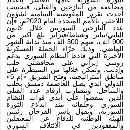
مضاعفة من النازحين والقتلى، فبحسب
أحدث تقرير للمفوضية السامية لشؤون
اللاجئين بالأمم المتحدة لعام 2020م، فإن
عدد النازحين السوريين خلال كانون
الثاني/يناير وشباط/فبراير بلغ أكثر من
900 ألف، منهم 300 ألف منذ بداية الشهر
الماضي، وذلك جرَّاء الحملة العسكرية
الأخيرة التي قادها النظام السوري بدعم
روسي إيراني على محافظتي حلب
وإدلب، وتمكن خلالها من السيطرة على
مناطق استراتيجية، وفتح الطريق «إم 5»
الدولي الذي يصل العاصمة دمشق بحلب
والساحل. وتتضارب أرقام عدد القتلى
الذين سقطوا على أيدي قوات النظام
السوري وحلفائه منذ اندلاع الثورة
السورية، ويقول ياسر الفرحان رئيس
الهيئة الوطنية للدفاع عن المعتقلين
والمفقودين في الائتلاف السوري