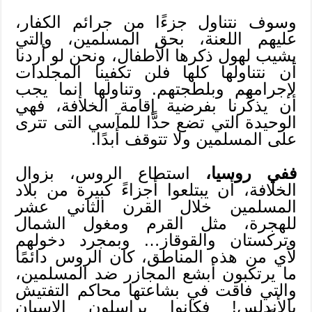
وسوف نتناول جزءًا من جرائم الكفار،
عليهم اللعنة، بحق المسلمين، والتي
يشيب لهول ذكرها الأطفال، ونحن لو أردنا
أن نتناولها كلها فلن تكفينا المجلدات
لإجرامهم وبلطجتهم. وتناولها إنما يجب
أن يذكِّرنا بفرضية إقامة الخلافة، فهي
الوحيدة التي تضع حدًّا للمآسي التى تترى
على المسلمين ولا تتوقف أبدًا.
ففي روسيا،
استطاع الروس، بزوال
الخلافة، أن يبتلعوا أجزاءً كبيرة من بلاد
المسلمين خلال القرن الثاني عشر
للهجرة، مثل القرم ومغول الشمال
وتركستان والقوقاز… وبمجرد دخولهم
لأي من هذه المناطق، كان الروس دائمًا
ما يرتكبون أبشع المجازر ضد المسلمين،
والتي فاقت في بشاعتها محاكم التفتيش
بالأندلس! فكانوا يراسلون الإسبان