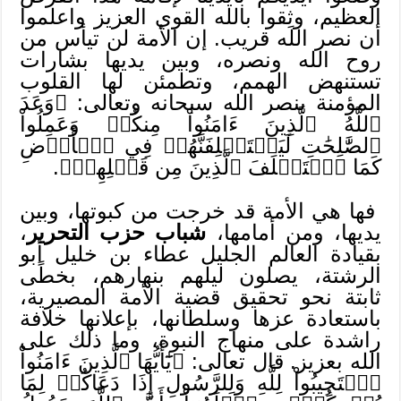
العظيم، وثِقوا بالله القوي العزيز واعلموا
أن نصر الله قريب. إن الأمة لن تيأس من
روح الله ونصره، وبين يديها بشارات
تستنهض الهمم، وتطمئن لها القلوب
المؤمنة بنصر الله سبحانه وتعالى: ﴿وَعَدَ
ٱللَّهُ ٱلَّذِينَ ءَامَنُواْ مِنكُمۡ وَعَمِلُواْ
ٱلصَّٰلِحَٰتِ لَيَسۡتَخۡلِفَنَّهُمۡ فِي ٱلۡأَرۡضِ
كَمَا ٱسۡتَخۡلَفَ ٱلَّذِينَ مِن قَبۡلِهِمۡ﴾.
فها هي الأمة قد خرجت من كبوتها، وبين
يديها، ومن أمامها،
شباب حزب التحرير
،
بقيادة العالم الجليل عطاء بن خليل أبو
الرشتة، يصلون ليلهم بنهارهم، بخطًى
ثابتة نحو تحقيق قضية الأمة المصيرية،
باستعادة عزها وسلطانها، بإعلانها خلافة
راشدة على منهاج النبوة، وما ذلك على
الله بعزيز. قال تعالى: ﴿يَٰٓأَيُّهَا ٱلَّذِينَ ءَامَنُواْ
ٱسۡتَجِيبُواْ لِلَّهِ وَلِلرَّسُولِ إِذَا دَعَاكُمۡ لِمَا