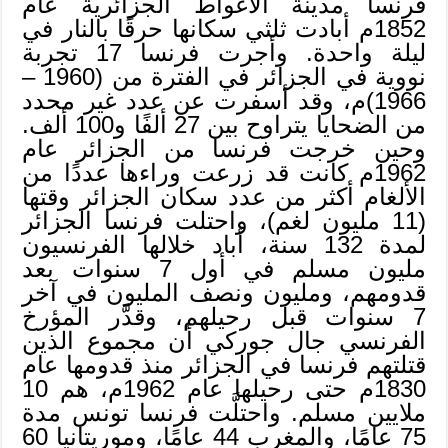
فرنسا مدينة الأغواط الجزائرية عام
1852م أبادت ثلثي سكانها حرقًا بالنار في
ليلة واحدة. وأجرت فرنسا 17 تجربة
نووية في الجزائر في الفترة من (1960 –
1966)م، وقد أسفرت عن عدد غير محدد
من الضحايا يتراوح بين 27 ألفًا و100 ألف.
وحين خرجت فرنسا من الجزائر عام
1962م كانت قد زرعت وراءها عددًا من
الألغام أكثر من عدد سكان الجزائر وقتها
(11 مليون لغم)، واحتلت فرنسا الجزائر
لمدة 132 سنة، أباد خلالها الفرنسيون
مليون مسلم في أول 7 سنوات بعد
قدومهم، ومليون ونصف المليون في آخر
7 سنوات قبل رحيلهم، وقدَّر المؤرخ
الفرنسي جال جوركي أن مجموع الذين
قتلتهم فرنسا في الجزائر منذ قدومها عام
1830م حتى رحيلها عام 1962م، هم 10
ملايين مسلم. واحتلَّت فرنسا تونس مدة
75 عامًا، والمغرب 44 عامًا، وموريتانيا 60