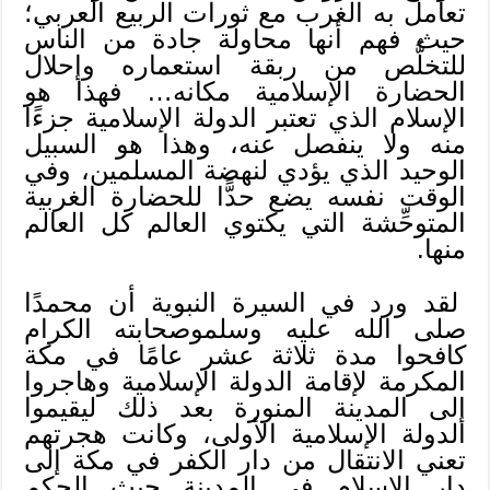
تعامل به الغرب مع ثورات الربيع العربي؛
حيث فهم أنها محاولة جادة من الناس
للتخلُّص من ربقة استعماره وإحلال
الحضارة الإسلامية مكانه… فهذا هو
الإسلام الذي تعتبر الدولة الإسلامية جزءًا
منه ولا ينفصل عنه، وهذا هو السبيل
الوحيد الذي يؤدي لنهضة المسلمين، وفي
الوقت نفسه يضع حدًّا للحضارة الغربية
المتوحِّشة التي يكتوي العالم كل العالم
منها.
لقد ورد في السيرة النبوية أن محمدًا
صلى الله عليه وسلموصحابته الكرام
كافحوا مدة ثلاثة عشر عامًا في مكة
المكرمة لإقامة الدولة الإسلامية وهاجروا
إلى المدينة المنورة بعد ذلك ليقيموا
الدولة الإسلامية الأولى، وكانت هجرتهم
تعني الانتقال من دار الكفر في مكة إلى
دار الإسلام في المدينة حيث الحكم