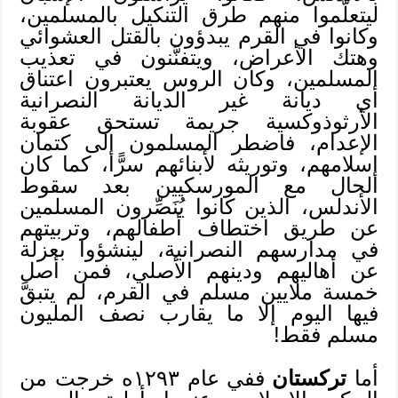
ليتعلَّموا منهم طرق التنكيل بالمسلمين،
وكانوا في القرم يبدؤون بالقتل العشوائي
وهتك الأعراض، ويتفنَّنون في تعذيب
المسلمين، وكان الروس يعتبرون اعتناق
أي ديانة غير الديانة النصرانية
الأرثوذوكسية جريمة تستحق عقوبة
الإعدام، فاضطر المسلمون إلى كتمان
إسلامهم، وتوريثه لأبنائهم سرًّا، كما كان
الحال مع المورسكيين بعد سقوط
الأندلس، الذين كانوا يُنَصِّرون المسلمين
عن طريق اختطاف أطفالهم، وتربيتهم
في مدارسهم النصرانية، لينشؤوا بعزلة
عن أهاليهم ودينهم الأصلي، فمن أصل
خمسة ملايين مسلم في القرم، لم يتبقَّ
فيها اليوم إلا ما يقارب نصف المليون
مسلم فقط!
أما
تركستان
ففي عام ١٢٩٣ه خرجت من