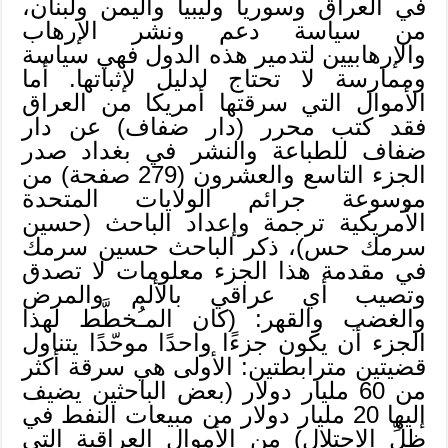
في العراق وسوريا وليبيا واليمن ولبنان،
من سياسة دعم ونشر الإرهاب
والإرهابيين لتدمير هذه الدول فهي سياسة
وممارسة لا تحتاج لدليل لإثباتها. أما
الأموال التي سرقتها أمريكا من العراق
فقد كتب محرر (دار ضفاف) عن دار
ضفاف للطباعة والنشر في بغداد صدر
الجزء التاسع والعشرون (279 صفحة) من
موسوعة جرائم الولايات المتحدة
الأمريكية ترجمة وإعداد الباحث (حسين
سرمك حس)، ذكر الباحث حسين سرمك
في مقدمة هذا الجزء معلومات لا تصدق
وتصيب أي عراقي بالألم والمرض
والغضب والقهر: (كان المـُخطَّط لهذا
الجزء أن يكون جزءًا واحدًا موحّدًا يتناول
قضيتين مترابطتين: الأولى هي سرقة أكثر
من 60 مليار دولار (بعض الباحثين يضيف
إليها 20 مليار دولار من مبيعات النفط في
ظلِّ الاحتلال) من الأموال العراقية التي