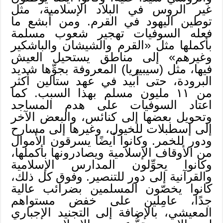
غير الروس في البلاد الإسلامية، مثل
توطين اليهود في القرم. ومن أبشع ما
فعله السوفيات تهجير شعوب مسلمة
بأكملها مثل «القرم والشيشان والباشكير
وغيرهم» إلى مناطق يستحيل العيش
فيها، مثل (سيبيريا) المعروفة بجوِّها شديد
البرودة، حتى أُبيد في عهد ستالين أكثر
من ١١ مليون مسلم بهذا السبب. كما
اعتاد السوفيات على هدم المساجد
وتحويل بعضها إلى كنائس، والبعض الآخر
إلى إسطبلات للخيول، وغيرها إلى مسارح
ودور للخمر. وكانوا أيضًا يسرقون الأموال
من الأوقاف الإسلامية ويصادرونها بأكملها،
وكانوا يحوِّلون المدارس الإسلامية
والقرآنية إلى دور للتنصير. وفوق كل ذلك،
كانوا يخصّون المسلمين بضرائب عالية
جدًا، عامِلين على خفض مستواهم
المعيشي، بالإضافة إلى التجنيد الإجباري