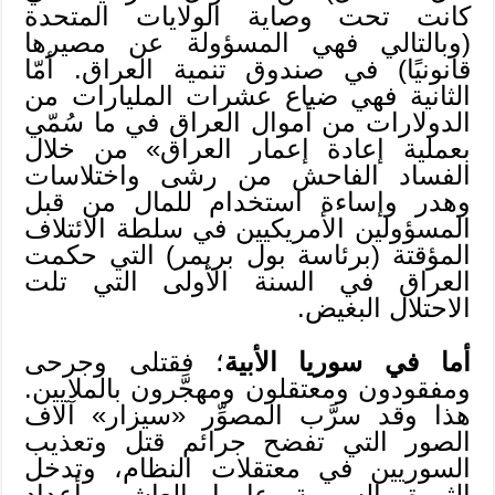
كانت تحت وصاية الولايات المتحدة
(وبالتالي فهي المسؤولة عن مصيرها
قانونيًا) في صندوق تنمية العراق. أمّا
الثانية فهي ضياع عشرات المليارات من
الدولارات من أموال العراق في ما سُمّي
بعملية إعادة إعمار العراق» من خلال
الفساد الفاحش من رشى واختلاسات
وهدر وإساءة استخدام للمال من قبل
المسؤولين الأمريكيين في سلطة الائتلاف
المؤقتة (برئاسة بول بريمر) التي حكمت
العراق في السنة الأولى التي تلت
الاحتلال البغيض.
أما في سوريا الأبية
؛ فقتلى وجرحى
ومفقودون ومعتقلون ومهجَّرون بالملايين.
هذا وقد سرَّب المصوِّر «سيزار» آلاف
الصور التي تفضح جرائم قتل وتعذيب
السوريين في معتقلات النظام، وتدخل
الثورة السورية عامها العاشر بأعداد