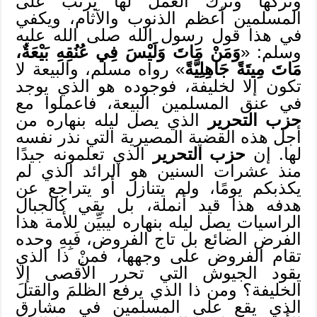
وتركها وترك العمل لها يرتِّب على
المسلمين أعظم الذنوب والآثام، ويكفي
في هذا قول رسول الله صلى الله عليه
وسلم: «
وَمَنْ مَاتَ وَلَيْسَ فِي عُنُقِهِ بَيْعَةٌ،
مَاتَ مِيتَةً جَاهِلِيَّةً
» رواه مسلم، والبيعة لا
تكون إلا لخليفة، فوجوده هو الذي يوجد
في عنق المسلمين البيعة، فاعملوا مع
حزب التحرير
الذي يصل ليله بنهاره من
أجل هذه القضية المصيرية التي نذر نفسه
لها. إن
حزب التحرير
الذي تعلمونه جيدًا
منذ عشرات السنين هو الرائد الذي لم
يكذبكم يومًا، ولم يتنازل أو يتراجع عن
هدفه هذا قيد أنملة، بل بقي كالجبال
الراسيات يصل ليله بنهاره ليبيِّن للأمة هذا
الفرض الضائع بل تاج الفروض، فَبِهِ وحده
تقام الفروض على وجهها، فمنْ ذا الذي
يقود الجيوش التي تحرر الأقصى إلا
الخليفة؟ ومن ذا الذي يرفع الظلمَ والقتلَ
الذي يقع على المسلمين في مشارقِ