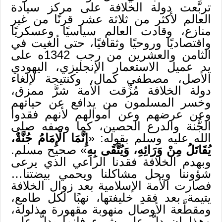
تربَّعت دولة الخلافة على مركز سيادة
العالم لأكثر من ثلاثة عشر قرنًا من غير
منازع، وقادت العالم سياسيًا وعسكريًا
واقتصاديًا وروحيًا وثقافيًا، حتى ألغيت في
الثامن والعشرين من رجب 1342ه على
يد عميل الاستعمار الإنجليزي، اليهودي
الأصل، مصطفى كمال، وكنتيجة لإلغاء
دولة الخلافة مُزِّقت الأمة شرَّ ممزق،
وخسر المسلمون من يدافع عن حياتهم
وعن عرضهم وعن أموالهم لأنهم فقدوا
الجُّنة والدرع الحصين، كما وصفه صلى
الله عليه وسلم بقوله: «
إِنَّمَا الْإِمَامُ جُنَّةٌ،
يُقَاتَلُ مِنْ وَرَائِهِ، وَيُتَّقَى بِهِ
» صحيح مسلم.
وبهدم الخلافة فقدنا الراعي الذي يرعى
شؤوننا ويحل مشاكلنا ويحمي بيضتنا…
فصارت الأمة الإسلامية بعد زوال الخلافة
يتيمة بعد فقدِ خليفتها، نهبًا لكل طامع،
ومقطَّعة الأوصال منهوبة مقهورة مذلولة،
وهذا إن دلَّ على شيء فإنما يدلُّ على