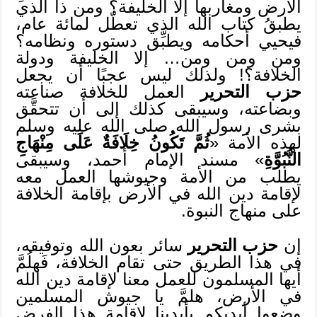
الأرض ومغاربها إلا الخليفة؟ ومن ذا الذي
يطبقُ كتاب الله الذي تعطّل لمائة عام،
فيحيي أحكامه ويطبِّق دستوره ونظامه؟
ومن ومن ومن… إلا الخليفة ودولة
الخلافة؟! ولذلك ليس عجبًا أن يجعل
حزب التحرير
العمل للخلافة صناعته
وبضاعته، وسيبقى كذلك إلى أن تتحقَّق
بشرى رسول الله صلى الله عليه وسلم
لهذه الأمة «
ثُمَّ تَكُونُ خِلَافَةٌ عَلَى مِنْهَاجِ
النُّبُوَّةِ
» مسند الإمام أحمد، وسيبقى
يطلب من الأمة وجيوشها العمل معه
لإقامة دين الله في الأرض بإقامة الخلافة
على منهاج النبوة.
إن
حزب التحرير
سائر بعون الله وتوفيقه،
في هذا الطريق حتى تقام الخلافة، فَهلُمَّ
أيها المسلمون للعمل معنا لإقامة دين الله
في الأرض، هلمَّ يا جيوش المسلمين
وضعوا أيديكم بأيدينا لإقامة هذا الفرض