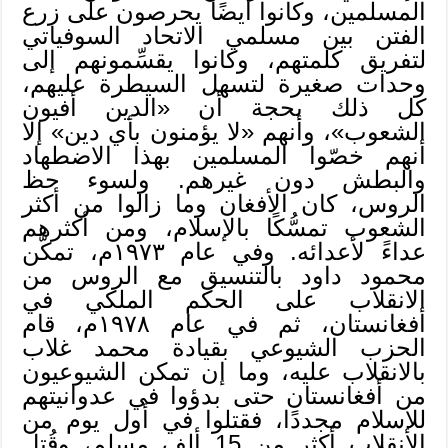
المسلمين، وكانوا أيضًا يحرصون على زرع
الفتن بين مسلمي الاتحاد السوفياتي
لتفريق كلمتهم، وكانوا يقسِّمونهم إلى
وحدات صغيرة لتسهل السيطرة عليهم،
كل ذلك بحجة أن «الدين أفيون
الشعوب»، وأنهم «لا يؤمنون بأي دين» إلا
أنهم خصّوا المسلمين بهذا الاضطهاد
والبطش دون غيرهم. ولسوء حظ
الروس، كان الأفغان وما زالوا من أكثر
الشعوب تمسُّكًا بالإسلام، ومن أكثرهم
عداءً لأعدائه. وفي عام ١٩٧٣م، تمكَّن
محمود داود بالتنسيق مع الروس من
الانقلاب على الحكم الملكي في
أفغانستان، ثم في عام ١٩٧٨م، قام
الحزب الشيوعي بقيادة محمد غلاب
بالانقلاب عليه، وما إن تمكن الشيوعيون
من أفغانستان حتى بدؤوا في عدوانيتهم
للإسلام مجددًا، فقتلوا في أول يوم من
الانقلاب أكثر من 15 ألف مسلم، وقُتل