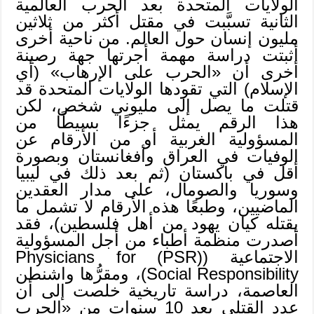
الولايات المتحدة بعد الحرب العالمية
الثانية تسبَّبت في مقتل أكثر من ثلاثين
مليون إنسان حول العالم. من ناحية أخرى
أثبتت دراسة مهمة أجرتها جهة رصينة
أخرى أن «الحرب على الإرهاب» (أي
الإسلام) التي تقودها الولايات المتحدة قد
قتلت ما يصل إلى مليوني شخص، لكن
هذا الرقم يمثل جزءًا بسيطًا من
المسؤولية الغربية أو من الأرقام عن
الوفيات في العراق وأفغانستان وبصورة
أقل في باكستان (ثم بعد ذلك في ليبيا
وسوريا والصومال، على مدار العقدين
الماضيين، وطبعًا هذه الأرقام لا تشمل ما
يقتله كيان يهود من أهل فلسطين)، فقد
أصدرت منظمة أطباء من أجل المسؤولية
الاجتماعية ((PSR) Physicians for
Social Responsibility)، ومقرُّها واشنطن
العاصمة، دراسة تاريخية خلصت إلى أن
عدد القتلى بعد 10 سنوات من «الحرب