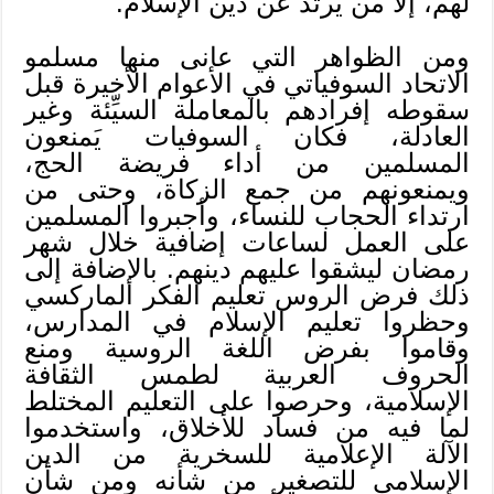
لهم، إلا من يرتدُّ عن دين الإسلام.
ومن الظواهر التي عانى منها مسلمو
الاتحاد السوفياتي في الأعوام الأخيرة قبل
سقوطه إفرادهم بالمعاملة السيِّئة وغير
العادلة، فكان السوفيات يَمنعون
المسلمين من أداء فريضة الحج،
ويمنعونهم من جمع الزكاة، وحتى من
ارتداء الحجاب للنساء، وأجبروا المسلمين
على العمل لساعات إضافية خلال شهر
رمضان ليشقوا عليهم دينهم. بالإضافة إلى
ذلك فرض الروس تعليم الفكر الماركسي
وحظروا تعليم الإسلام في المدارس،
وقاموا بفرض اللغة الروسية ومنع
الحروف العربية لطمس الثقافة
الإسلامية، وحرصوا على التعليم المختلط
لما فيه من فساد للأخلاق، واستخدموا
الآلة الإعلامية للسخرية من الدين
الإسلامي للتصغير من شأنه ومن شأن