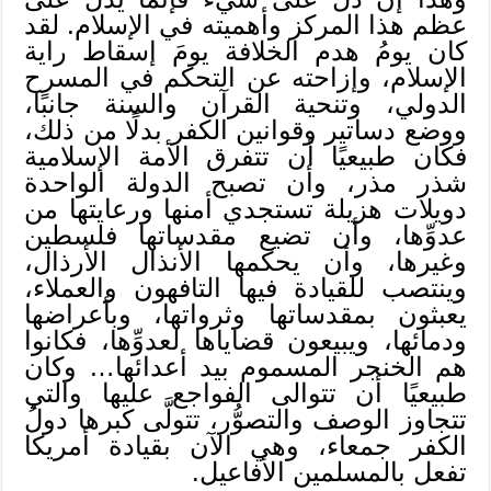
عظم هذا المركز وأهميته في الإسلام. لقد
كان يومُ هدم الخلافة يومَ إسقاط راية
الإسلام، وإزاحته عن التحكم في المسرح
الدولي، وتنحية القرآن والسنة جانبًا،
ووضع دساتير وقوانين الكفر بدلًا من ذلك،
فكان طبيعيًا أن تتفرق الأمة الإسلامية
شذر مذر، وأن تصبح الدولة الواحدة
دويلات هزيلة تستجدي أمنها ورعايتها من
عدوِّها، وأن تضيع مقدساتها فلسطين
وغيرها، وأن يحكمها الأنذال الأرذال،
وينتصب للقيادة فيها التافهون والعملاء،
يعبثون بمقدساتها وثرواتها، وبأعراضها
ودمائها، ويبيعون قضاياها لعدوِّها، فكانوا
هم الخنجر المسموم بيد أعدائها… وكان
طبيعيًا أن تتوالى الفواجع عليها والتي
تتجاوز الوصف والتصوُّر، تتولَّى كبرها دولُ
الكفر جمعاء، وهي الآن بقيادة أمريكا
تفعل بالمسلمين الأفاعيل.