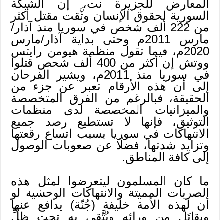
المعارض للجزيرة نت، إن الشبكة
السورية لحقوق الإنسان وثَّقت مقتل أكثر
من 222 ألف شخص في سوريا منذ آذار/
مارس 2011م وحتى بداية آذار/مارس
2020م، فيما تقول منظمة هيومن رايتس
ووتش إن أكثر من 400 ألف شخص قتلوا
في سوريا منذ 2011م، ويشير الفرحان
إلى أن هذه الأرقام تعبر عن جزء من
الحقيقة، فبالرغم من الفرق المتخصصة
والميزانيات المخصصة لدى منظمات
التوثيق، فإنها لا تستطيع رصد جميع
الانتهاكات في سوريا بسبب اتساع رقعتها
وتزايد شدتها، فضلًا عن صعوبات الوصول
إلى كافة المناطق.
ما كان المسلمون ليتعرضوا لمثل هذه
الضربات المميتة والانتهاكات الوحشية لو
أن لهذه الأمة خليفة (جُنّة) يدافع عنها
ويقاتَل من ورائه ويُتَّقى به تحت ظلِّ