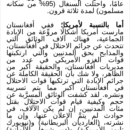
عامًا، واحتلت السنغال (95% من سكانه
مسلمون) لمدة ثلاثة قرون.
أما بالنسبة لأمريكا؛
ففي أفغانستان
مارست أمريكا أشكالًا مروِّعة من الإبادة
الجماعية، فهناك آلاف الوثائق التي
تتحدث عن جرائم الاحتلال في أفغانستان،
والمذابح بحق المدنيين والتي ارتكبتها
قوات الغزو الأمريكي في عدد من
مديريات أفغانستان، والحقيقة أكبر من
الظاهر، ولا شك بأن الحقيقة الكاملة عن
جرائم الإبادة التي ترتكبها قوات الاحتلال
في أفغانستان أكبر مما يتم تسريبه
ونشره. لقد كشفت الوثائق المسرَّبة عن
حجم وكيفية قيام قوات الاحتلال بقتل
مئات المدنيين، إن لم يكن الآلاف، في
حوادث لم يتمَّ الإعلان عنها، وإن ما
نشرته، (الغارديان البريطانية) و(نيويورك
تايمز الأمريكية) و(دير شبيغل الألمانية)