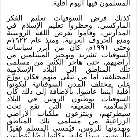
المسلمون فيها اليوم أقلية.
كذلك فرض السوفيات تعليم الفكر
الماركسي، وحظروا تعليم الإسلام في
المدارس، وقاموا بفرض اللغة الروسية
ومنع الحروف العربية. ومنذ عام ١٩٢٢م
وحتى ١٩٩١م، كان من أبرز سياسات
السوفيات تشريد وتهجير المسلمين من
أراضيهم، حتى هاجر الكثير من مسلمي
تلك المناطق إلى البلاد الإسلامية
المختلفة، أما من تبقَّى منهم فكان يوزَّع
على مختلف المدن السوفياتية ليكونوا
أقلية أينما عاشوا. بالإضافة إلى ذلك كان
السوفيات يوطِّنون الروس في البلاد
الإسلامية الضعيفة التي تقع تحت
سيطرتهم، وينتزعون ملكيات الأراضي
الزراعية من مسلمي تلك المناطق
ويهدونها للروس، فيُمسي المسلم فقيرًا
والروسي سيدًا عليه، وكانوا أيضًا يُوَطِّنون