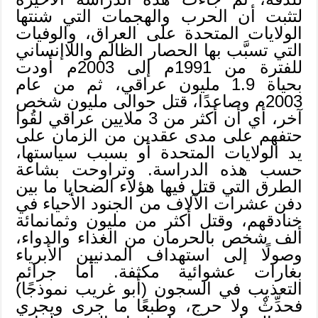
لتثبت أن الحرب والهجمات التي شنتها
الولايات المتحدة على العراق، والوفيات
التي تسبَّب بها الحصار الظالم واللاإنساني
للفترة من 1991م إلى 2003م أودت
بحياة 1.9 مليون عراقي، ثم من عام
2003م وصاعدًا، قتل حوالى مليون شخص
آخر، أي أن أكثر من 3 ملايين عراقي لقُوا
حتفهم على مدى عقدين من الزمان على
يد الولايات المتحدة أو بسبب سياستها،
حسب هذه الدراسة. وتراوحت بشاعة
الطرق التي قتل فيها هؤلاء الضحايا ما بين
دفن عشرات الآلاف من الجنود الأحياء في
خنادقهم، وقتل أكثر من مليون وثمانمائة
ألف شخص بالحرمان من الغذاء والدواء،
وصولًا إلى استهداف المدنيين الأبرياء
بغارات عشوائية مكثفة. أما جرائم
التعذيب في السجون (أبو غريب نموذجًا)
فحدِّثْ ولا حرج، وطبعًا ما جرى ويجري