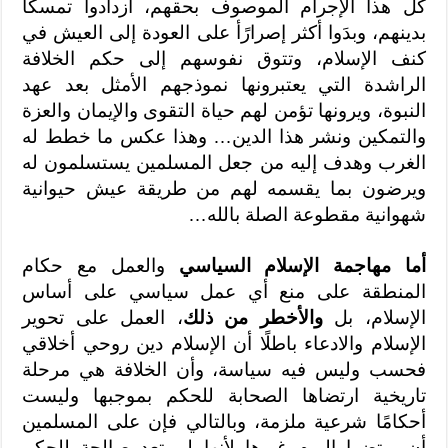
كل هذا الإجرام الموصوف بحقهم، ازدادوا تمسكًا
بدينهم، وبدَوا أكثر إصرارًأ على العودة إلى العيش في
كنف الإسلام، وتتوق نفوسهم إلى حكم الخلافة
الراشدة التي يعتبرونها نموذجهم الأمثل بعد عهد
النبوة، ويرونها تؤمن لهم حياة التقوى والإيمان والعزة
والتمكين ونشر هذا الدين… وهذا عكس ما خطط له
الغرب وهدف إليه من جعل المسلمين يستسلمون له
ويرضون بما يقسمه لهم من طريقة عيش حيوانية
شهوانية مقطوعة الصلة بالله…
أما مهاجمة الإسلام السياسي
والعمل مع حكام
المنطقة على منع أي عمل سياسي على أساس
الإسلام، بل
والأخطر من ذلك
، العمل على تحوير
الإسلام والادعاء باطلًا أن الإسلام دين روحي أخلاقي
فحسب وليس فيه سياسة، وأن الخلافة هي مرحلة
تاريخية ارتضاها الصحابة للحكم بموجبها وليست
أحكامًا شرعية ملزمة، وبالتالي فإن على المسلمين
أن يرتضوا اليوم غيرها لأنها لم تعد صالحة للحكم