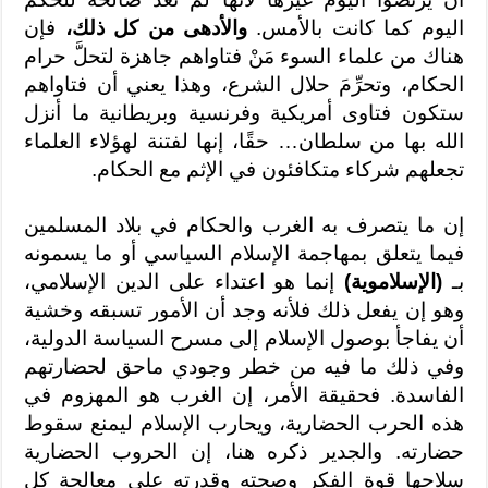
اليوم كما كانت بالأمس.
والأدهى من كل ذلك،
فإن
هناك من علماء السوء مَنْ فتاواهم جاهزة لتحلَّ حرام
الحكام، وتحرِّمَ حلال الشرع، وهذا يعني أن فتاواهم
ستكون فتاوى أمريكية وفرنسية وبريطانية ما أنزل
الله بها من سلطان… حقًا، إنها لفتنة لهؤلاء العلماء
تجعلهم شركاء متكافئون في الإثم مع الحكام.
إن ما يتصرف به الغرب والحكام في بلاد المسلمين
فيما يتعلق بمهاجمة الإسلام السياسي أو ما يسمونه
بـ
(الإسلاموية)
إنما هو اعتداء على الدين الإسلامي،
وهو إن يفعل ذلك فلأنه وجد أن الأمور تسبقه وخشية
أن يفاجأ بوصول الإسلام إلى مسرح السياسة الدولية،
وفي ذلك ما فيه من خطر وجودي ماحق لحضارتهم
الفاسدة. فحقيقة الأمر، إن الغرب هو المهزوم في
هذه الحرب الحضارية، ويحارب الإسلام ليمنع سقوط
حضارته. والجدير ذكره هنا، إن الحروب الحضارية
سلاحها قوة الفكر وصحته وقدرته على معالجة كل