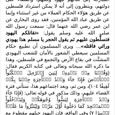
دولتهم، وينظرون إلى أنه لا يمكن استرداد فلسطين
عن طريق هؤلاء الحكام العملاء من غير استثناء وإنما
عن طريق عباد الله المؤمنين، فقد روى البخاري عن
ابن عمر رضي الله عنهما قال: سمعت رسول الله
صلى الله عليه وسلم يقول:
«تقاتلكم اليهود
فتسلَّطون عليهم ثم يقول الحجر يا مسلم هذا يهودي
ورائي فاقتله»
… ويرى المسلمون أن تطبيع حكام
المسلمين سيعطي الشعور بالأمان للشعب اليهودي
المشتَّت في بقاع الأرض والتجمع في فلسطين، وهذا
ما ذكره الله سبحانه وتعالى في كتابه الكريم فقال:
(وَقُلۡنَا مِنۢ بَعۡدِهِۦ لِبَنِيٓ إِسۡرَٰٓءِيلَ ٱسۡكُنُواْ
ٱلۡأَرۡضَ فَإِذَا جَآءَ وَعۡدُ ٱلۡأٓخِرَةِ جِئۡنَا بِكُمۡ
لَفِيفٗا ١٠٤)
،
ومن ثم، وبعد اجتماعهم هذا، ستأتي فترة
القضاء عليهم، وذلك مذكور في قوله تعالى: (فَإِذَا جَآءَ
وَعۡدُ ٱلۡأٓخِرَةِ لِيَسُ‍ُٔواْ وُجُوهَكُمۡ وَلِيَدۡخُلُواْ
ٱلۡمَسۡجِدَ كَمَا دَخَلُوهُ أَوَّلَ مَرَّةٖ وَلِيُتَبِّرُواْ مَا عَلَوۡاْ
تَتۡبِيرًا ٧) وفي الواقع، فإن اليهود حبلهم مقطوع مع