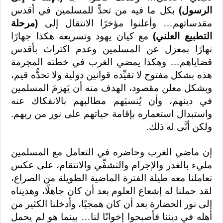
الرسول)
بكل ما فيه من تحدٍّ للمسلمين في أقدس
مقدساتهم… وأعلنوا مؤخرًا الانتقال إلى
(مرحلة
التطبيع العلني)
مع كيان يهود وتسريعه هكذا جهارًا
نهارًا بمعزل عن المسلمين وعدم اكتراث بأقدس
قضاياهم… وهكذا يمضي الغرب في خطته المجرمة
هذه بشكل مفتوح لا تقيِّده قوانين دولية ولا تحدُّه قيم،
وبشكل معلن مقصود، الهدف منه أن يَهزمَ المسلمين
في دينهم، وأن يُنسيَهم مطالبهم بالانفكاك عنه
واستبدال استعماره بإقامة حياتهم على نور من ربهم.
ولكن أنَّى له ذلك.
إن ماضي الغرب وحاضره في التعامل مع المسلمين
مليء بالغدر والإجرام والتشفِّي والانتقام، على عكس
تعاملنا معه طيلة الفترة الماضية الطويلة من الصراع،
لقد حملنا له إشعاع العلوم بعد أن كان جاهلًا، وهديناه
إلى نور الحضارة بعد أن كان همجيًا، وأدخلنا الكثير من
أهله في ديننا فأصبحوا إخوانًا لنا… بينما هو لم يحمل