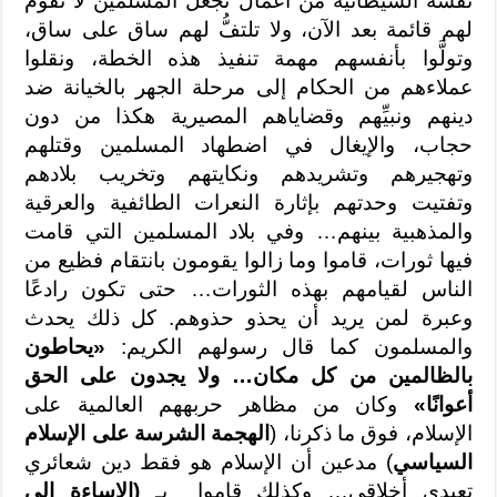
نفسه الشيطانية من أعمال تجعل المسلمين لا تقوم
لهم قائمة بعد الآن، ولا تلتفُّ لهم ساق على ساق،
وتولَّوا بأنفسهم مهمة تنفيذ هذه الخطة، ونقلوا
عملاءهم من الحكام إلى مرحلة الجهر بالخيانة ضد
دينهم ونبيِّهم وقضاياهم المصيرية هكذا من دون
حجاب، والإيغال في اضطهاد المسلمين وقتلهم
وتهجيرهم وتشريدهم ونكايتهم وتخريب بلادهم
وتفتيت وحدتهم بإثارة النعرات الطائفية والعرقية
والمذهبية بينهم… وفي بلاد المسلمين التي قامت
فيها ثورات، قاموا وما زالوا يقومون بانتقام فظيع من
الناس لقيامهم بهذه الثورات… حتى تكون رادعًا
وعبرة لمن يريد أن يحذو حذوهم. كل ذلك يحدث
والمسلمون كما قال رسولهم الكريم:
«يحاطون
بالظالمين من كل مكان… ولا يجدون على الحق
أعوانًا»
وكان من مظاهر حربههم العالمية على
الإسلام، فوق ما ذكرنا، (
الهجمة الشرسة على الإسلام
السياسي
) مدعين أن الإسلام هو فقط دين شعائري
تعبدي أخلاقي… وكذلك قاموا بـ
(الإساءة إلى