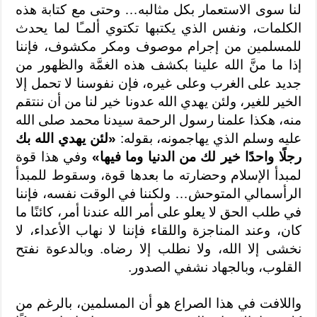
لنا سوى الاستعمار بكل مثالبه… وحتى مع كتابة هذه
الكلمات، ونفس الذي يكتبها تكتوي ألمـًا لما يحدث
للمسلمين من إجرام موصوف ومكر مكشوف، فإننا
إذا ما منَّ الله علينا بكشف هذه الغمَّة والظهور من
جديد على الغرب وعلى غيره، فإن نفوسنا لا تحمل إلا
الخير للغير، ولئن يهدي الله عدونا خير لنا من أن ننتقم
منه، هكذا علمنا رسول الرحمة سيدنا محمد صلى الله
عليه وسلم الذي يهاجمونه، بقوله:
«لئن يهدي الله بك
رجلًا واحدًا خير لك من الدنيا وما فيها»
وفي هذا قوة
لمبدأ الإسلام وحضارته ما بعدها قوة، وسقوط للمبدأ
الرأسمالي المتوحش… ولكننا في الوقت نفسه، فإننا
في طلب الحق لا يعلو على أمر الله عندنا أمر، كائنًا ما
كان، وعند المناجزة واللقاء فإننا لا نهاب الأعداء، لا
نخشى إلا الله، ولا نطلب إلا رضاه. وبالدعوة نفتح
القلوب، وبالجهاد نشفي الصدور.
واللافت في هذا الصراع هو أن المسلمين، بالرغم من