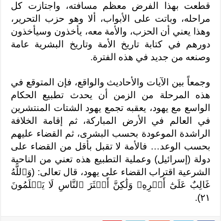
قطعت بهذا الفرض معظم مسافته، واجتازت كل
مراحله، وباتت على الأبواب، ألا وهو حزب التحرير،
وهذا يعني أن الحزب، والأمة معه، يأخذون وسيأخذون
دورهم في كتابة تاريخ الأمة وتاريخ البشرية عامة
وصنعه من جديد في هذه الفترة.
وجمعاً بين الآيات والأحاديث والواقع، فإن المتوقع في
هذه المرحلة من الزمن أن يحدث تطبيع الحكام
الواسع مع يهود، يعقبه تجمع يهود الشتات المنتشرين
في العالم في الأرض المباركة، ثم إقامة الخلافة
الراشدة الموعودة بحسب البشرى، ثم القضاء عليهم
بحسب الوعد… فالأمة لا تقبل بأقل من القضاء على
دولة (إسرائيل) وعملية التطبيع هذه تعني من الناحية
الشرعية اقتراب القضاء على يهود، قال تعالى: (وَٱللَّهُ
غَالِبٌ عَلَىٰٓ أَمۡرِهِۦ وَلَٰكِنَّ أَكۡثَرَ ٱلنَّاسِ لَا يَعۡلَمُونَ
٢١).