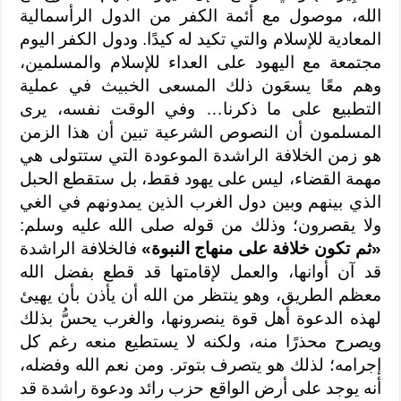
الله، موصول مع أئمة الكفر من الدول الرأسمالية
المعادية للإسلام والتي تكيد له كيدًا. ودول الكفر اليوم
مجتمعة مع اليهود على العداء للإسلام والمسلمين،
وهم معًا يسعَون ذلك المسعى الخبيث في عملية
التطبيع على ما ذكرنا… وفي الوقت نفسه، يرى
المسلمون أن النصوص الشرعية تبين أن هذا الزمن
هو زمن الخلافة الراشدة الموعودة التي ستتولى هي
مهمة القضاء، ليس على يهود فقط، بل ستقطع الحبل
الذي بينهم وبين دول الغرب الذين يمدونهم في الغي
ولا يقصرون؛ وذلك من قوله صلى الله عليه وسلم:
«ثم تكون خلافة على منهاج النبوة»
فالخلافة الراشدة
قد آن أوانها، والعمل لإقامتها قد قطع بفضل الله
معظم الطريق، وهو ينتظر من الله أن يأذن بأن يهيئ
لهذه الدعوة أهل قوة ينصرونها، والغرب يحسُّ بذلك
ويصرح محذرًا منه، ولكنه لا يستطيع منعه رغم كل
إجرامه؛ لذلك هو يتصرف بتوتر. ومن نعم الله وفضله،
أنه يوجد على أرض الواقع حزب رائد ودعوة راشدة قد