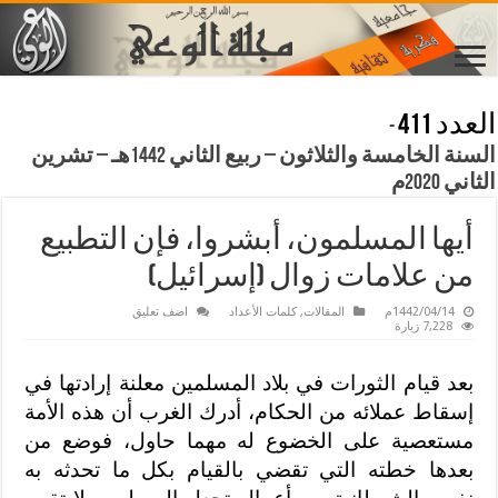
العدد 411
-
السنة الخامسة والثلاثون – ربيع الثاني 1442هـ – تشرين
الثاني 2020م
أيها المسلمون، أبشروا، فإن التطبيع
من علامات زوال (إسرائيل)
1442/04/14م
المقالات
,
كلمات الأعداد
اضف تعليق
7,228 زيارة
بعد قيام الثورات في بلاد المسلمين معلنة إرادتها في
إسقاط عملائه من الحكام، أدرك الغرب أن هذه الأمة
مستعصية على الخضوع له مهما حاول، فوضع من
بعدها خطته التي تقضي بالقيام بكل ما تحدثه به