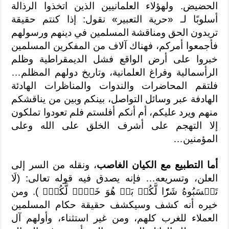
الحضيض. ولهؤلاء العلمانيين الذين اتخذوا الرذالة
أسلوبًا لـ «حرية التعبير» نقول: إذا كنتم حقيقة
تريدون الحق ومناقشة المسلمين في دينهم ورسولهم
فأجمعوا أمركم، فهناك آلاف من المفكرين المسلمين
خبروا على أرض الواقع فشل الديمقراطية وظلم
الرأسمالية وفراغ العلمانية، وتاريخ دولهم المظلم…
فلتقم المحاضرات والندوات والمناظرات الهادئة
الهادفة عبر وسائل التواصل، بينكم وبين من يناقشكم
منهم ويرد عليكم، أم أنكم أفلستم فلم تعودوا تملكون
إلا التهجم على أشرف الخلق على الله وعلى
المؤمنين…
أما التطبيع مع الكيان الغاصب
، ونقله من السر إلى
العلن، وتسريعه… فإنه يصدق فيه قوله تعالى: (لَا
تَحۡسَبُوهُ شَرّٗا لَّكُمۖ بَلۡ هُوَ خَيۡرٞ لَّكُمۡۚ ). ومن
خيره أنه كشف وسيكشف حقيقة حكام المسلمين
العملاء للغرب كلهم، ومن غير استثناء، وأولهم آل