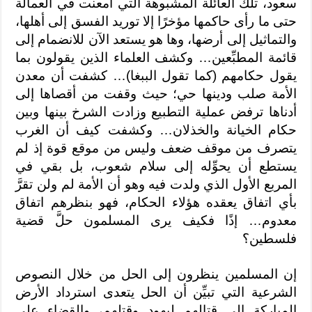
سعود، تلك العائلة المشبوهة التي أمعنت في العمالة
حتى ما رأى حاكمها مؤخرًا إلا توريد الفسق إلى أهلها،
والتماثيل إلى أرضها، وها هو يستعد الآن للانضمام إلى
قائمة المطبِّعين… وكشف العلماء الذين يقولون بما
يقول حكامهم (كما تقول الببغا)… كشفت أن معدن
الأمة صلب ودينها حي؛ حيث وقفت من أقصاها إلى
أدناها ترفض عملية التطبيع وزادت الشرخ بينها وبين
حكام الخيانة والخذلان… وكشفت كيف أن الغرب
يتصرف من موقف ضعف وليس من موقع قوة إذ لم
يستطع أن يحوِّله إلى سلام شعوب، بل بقي في
المربع الأول الذي ولدت فيه وهو أن الأمة لم ولن تقرَّ
بأي اتفاق يعقده هؤلاء الحكام، فهو بنظرهم اتفاق
معدوم… إذًا فكيف يرى المسلمون حلَّ قضية
فلسطين؟
إن المسلمين ينظرون إلى الحل من خلال النصوص
الشرعية التي تبيِّن أن الحل يتعدى استرداد الأرض
المباركة إلى قتالهم ليهود وقتلهم، والقضاء على