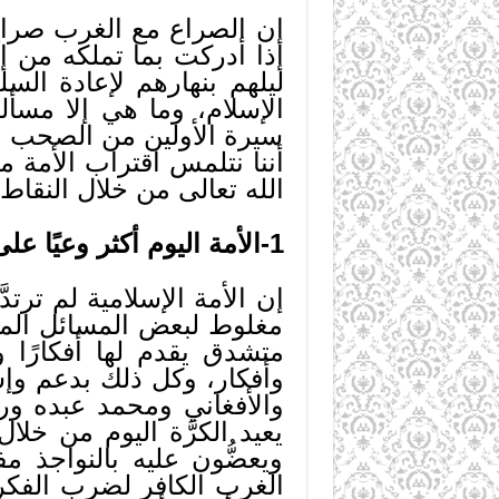
إن الصراع مع الغرب صراع و
إذا أدركت بما تملكه من إ
ليلهم بنهارهم لإعادة ال
الإسلام، وما هي إلا مسأل
سيرة الأولين من الصحب ال
أننا نتلمس اقتراب الأمة 
الله تعالى من خلال النقاط ا
1-الأمة اليوم أكثر وعيًا على إسلامها:
إن الأمة الإسلامية لم ترتدّ
مغلوط لبعض المسائل المص
متشدق يقدم لها أفكارًا
وأفكار، وكل ذلك بدعم وإ
والأفغاني ومحمد عبده ور
يعيد الكرَّة اليوم من خل
ويعضُّون عليه بالنواجذ م
الغرب الكافر لضرب الفكر 