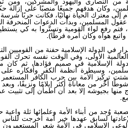
ة من النصارى واليهود والمشركين، ومن ثم 
ين، وكان هدفهم جميعًا منصبًا على إزالة حكم
إلى معترك الحياة نهائيًا، فكانت حربًا شرسة ق
قول المسلمين، وبدأت الدعوات المنحرفة الهدّ
تم رفع لواء القومية وتستَّروا به كي يستطيع
واتبع هواه وكان أمره فرطًا).
ار في الدولة الإسلامية حفنة من القوميين التر
العالمية الأولى، وفي الوقت نفسه تحرك القوم
لة الإسلامية في صميم فؤادها، ثم كان م
مسلمين، وسيطرة أنظمة الكفر وأفكاره على
شتت تركيز الأمة بين حرب الكافر المستعمر ع
ًا أخَّر من معاناة أكثر إيلامًا ونزيفًا، وبع
رج منها بجيوشه إلا بعد أن اطمأن إلى تثبيت ع
ع.
 وُجد من أبناء الأمة وعلمائها ثلة واعية ح
ادتها لسابق عهدها خير أمة أخرجت للناس بإق
ع الوعي الإسلامي في الأمة شعر المستعمرون 