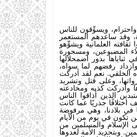
احترام، ويسوِّقون للناس
، وقد ساعدهم المستعمر
ا ثقافته العلمانية ويشوِّهو
لاء المضبوعين، ومسحورة
 ثناياها بذور اضمحلالها
وازداد رفضهم لما سواه،
 الخلقي. نعم لقد أدركت
واتها، وعلى قتل وتشريد
ها وأدركت كذبه ومخادعته
بدين الذين أذاقوا الناس
اختلافًا جذريًا عما كانت
ا في بلادنا، وهي مرفوضة
ولن تكون في يوم من الأيام
ى الإسلام والمسلمين من
ين. وبتحديد الأمة لعدوها