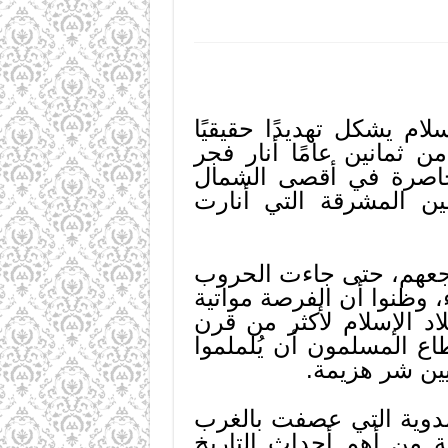
ام يشكل تهديدًا حقيقيًا
 ثمانين عامًا أنار فجر
محاصرة في أقصى الشمال
مين المشرقة التي أنارت
جعهم، حتى جاءت الحروب
، وظنوا أن الفرصة مواتية
د الإسلام لأكثر من قرن
اع المسلمون أن يُلملموا
يين شر هزيمة.
مدوية التي عصفت بالغرب
ة من أهم أحداث التاريخ