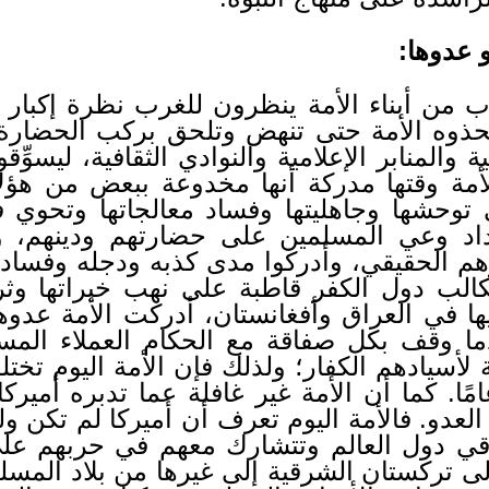
 من أبناء الأمة ينظرون للغرب نظرة إكبار و
تحذوه الأمة حتى تنهض وتلحق بركب الحضارة
 والمنابر الإعلامية والنوادي الثقافية، ليسوِّقو
الأمة وقتها مدركة أنها مخدوعة ببعض من هؤ
وحشها وجاهليتها وفساد معالجاتها وتحوي في
ازداد وعي المسلمين على حضارتهم ودينهم، 
هم الحقيقي، وأدركوا مدى كذبه ودجله وفساده
كالب دول الكفر قاطبة على نهب خيراتها وثر
ضيها في العراق وأفغانستان، أدركت الأمة عدو
ما وقف بكل صفاقة مع الحكام العملاء المست
سيادهم الكفار؛ ولذلك فإن الأمة اليوم تختلف 
مًا. كما أن الأمة غير غافلة عما تدبره أميرك
نها العدو. فالأمة اليوم تعرف أن أميركا لم تكن 
باقي دول العالم وتتشارك معهم في حربهم عل
لى تركستان الشرقية إلى غيرها من بلاد المسلم