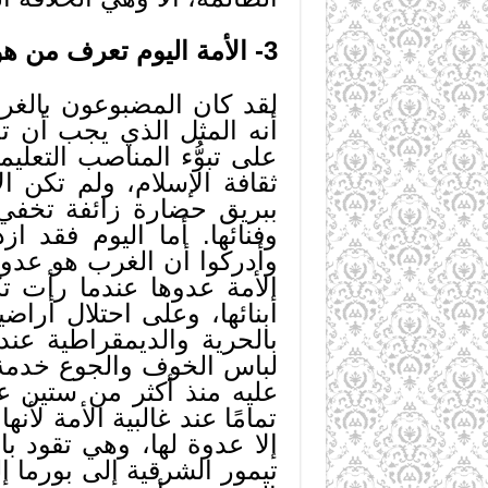
3- الأمة اليوم تعرف من هو عدوها:
لقد كان المضبوعون بالغرب
أنه المثل الذي يجب أن 
على تبوُّء المناصب التعليمية
ثقافة الإسلام، ولم تكن 
ببريق حضارة زائفة تخفي ت
وفنائها. أما اليوم فقد 
وأدركوا أن الغرب هو عدو
الأمة عدوها عندما رأت ت
أبنائها، وعلى احتلال أرا
بالحرية والديمقراطية عند
لباس الخوف والجوع خدمة لأ
عليه منذ أكثر من ستين عا
تمامًا عند غالبية الأمة لأ
إلا عدوة لها، وهي تقود 
تيمور الشرقية إلى بورما إ