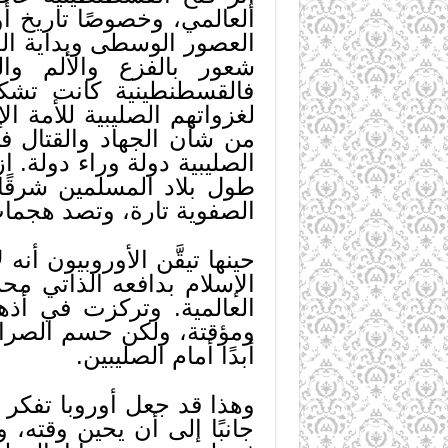
العالمي، وخصوصًا تاريخ أو
العصور الوسطى وبداية العص
شعور بالفزع والألم و
فالقسطنطينية كانت تشكل
لغزواتهم الصليبية للأمة ا
من شأن الجهاد والقتال ف
الصليبية دولة وراء دولة. ا
طول بلاد المسلمين شرقًا و
الصفوية تارة، وتصد هجمات
حينها تيقَّن الأوروبيون أ
الإسلام بدافعه الذاتي مح
العالمية. وتركزت في أذ
ومؤقتة، ولكن حسم الصراع 
أبدًا أمام الصليبين.
وهذا قد جعل أوروبا تفكر 
جانبًا إلى أن يحين وقته، 