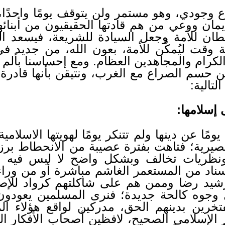
جودي، وهو مستمر ولن يتوقف يومًا واحدًا، ول
يمان ووعي من هم قادتها الحقيقيون من أبنائ
سلطان للأمة وجعل السيادة للشريعة، فيسعد ا
ة وقت ليُمكَّن للأمة، بعون الله، من جديد ف
كرام والمجاهدين العظام. ومع إحساسنا بألم ال
من حسم الصراع مع الغرب، ونتيقن بأنها قادر
لتالية:
َ يومًا عن دينها ولم تتنكر يومًا لهويتها الاسلا
يرية؛ فتاهت بفترة عصيبة من الانحطاط بر
 ونظريات تخالف وبشكل واضح لا لبس فيه ما
سناد من المستعمر الغاشم مباشرة أو من وراء
شيد رضا وممن هم على شاكلتهم كرواد للإصلاح
ال وجوه كالحة جديدة؛ فنرى المسلمين يعودو
فتخرين بدينهم الحق، مدركين لواقع هؤلاء ال
الإسلامي الصحيح، لافظين أصحاب الأفكار العلم