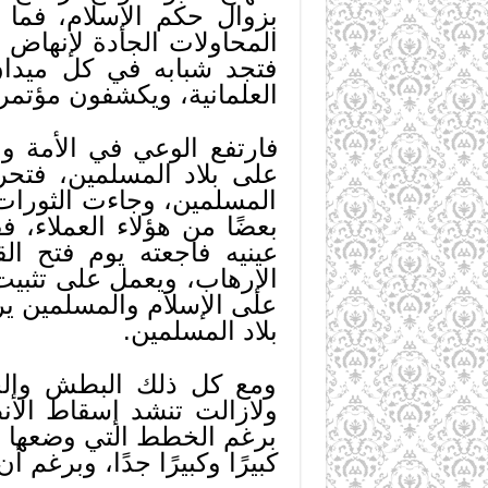
بزوال حكم الإسلام، فما 
المحاولات الجادة لإنهاض 
فتجد شبابه في كل ميدان 
العلمانية، ويكشفون مؤتمر
فارتفع الوعي في الأمة و
على بلاد المسلمين، فتحر
المسلمين، وجاءت الثورات
بعضًا من هؤلاء العملاء،
عينيه فاجعته يوم فتح ال
الإرهاب، ويعمل على تثبيت
على الإسلام والمسلمين ير
بلاد المسلمين.
ومع كل ذلك البطش والجبر
ولازالت تنشد إسقاط الأن
برغم الخطط التي وضعها ال
كبيرًا وكبيرًا جدًا، وبرغم أ