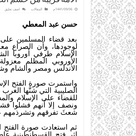
1441/09/06م
المقالات
اضف تعليق
حسن عبد المعطي
بعد قضاء المسلمين على دو
لوجودها، وأن الصراع معه
الإسلام طرفي أوروبا ال
الأوروبي المظلم معزولة 
الأندلس ومصر والشام وشما
واستمرت صورة الفتح الإ
الصليبية التي شنَّها الغر
للقضاء على الإسلام والم
ونصف إلا أنهم فشلوا فشلً
شعثَ تفرقهم وتشرذمهم على
ثم استعادت صورة الفتح ا
إثر فتح القسطنطينية عاص