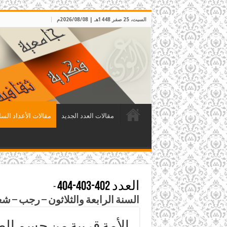
السبت، 25 صفر 1448هـ | 2026/08/08م
مقالات العدد الجديد
مقالات الأعداد السا
العدد 402-403-404
-
السنة الرابعة والثلاثون – رجب – شعبان – رمضان 1441هـ – أذ
الأمة قريبة من حسم ال