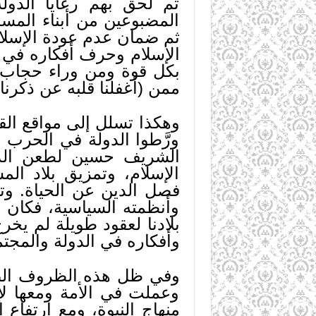
ثم لحق بهم رعايا الدول
المضبوعين من أبناء المسلم
ثم ضمان عدم عودة الإسلام 
الإسلام وحرف أفكاره في ع
بكل قوة ومن وراء حجاب، ف
ممن (أغفلنا قلبه عن ذكرنا 
وهكذا تسلل إلى مواقع القر
ورَّطوا الدولة في الحرب 
الشريف حسين لطعن الدو
الإسلام، وتمزيق بلاد ال
فصل الدين عن الحياة. وت
وأنظمته السياسية، فكان شوط
بلادنا لعقود طويلة لم يخ
وأفكاره في الدولة والمجتم
وفي ظل هذه الظروف الصعبة
وعملت في الأمة ومعها لإع
منهاج النبوة، ومع ارتفا