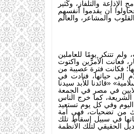
الإذاعة والتلفاز، وكثير
حاولوا أن يقدموا أنفسهم
قلوب والمشاعر، والعالم
، ولم تتنكر يومًا للعاملين
، فعانت الأمرَّين واكتوت
ها؛ فكانت فترة عصيبة من
م إلى حياتها، فنادت في
ية» «قائدنا للأبد سيدنا
لايين في مصر في الجمعة
م، والتي طالبت بتطبيق الشريعة، كما خرج الناس
 الأمة اليوم وفي كل يوم تستعيد
ذلك من تضحيات، فهي أمة
ياتها في سبيل إسقاط تلك
ديل الحقيقي لتلك الأنظمة