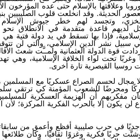
روبا وعلاقتها بالإسلام حتى عده المؤرخون الأ
ور الحديثة. وقد انخلعت قلوب الصليبيين بنبأ
الخزي، وتجسد لهم خطر جيوش الإسلام 
 لديهم قاعدة متقدمة في الانطلاق نحو غ
لإسلامية، فإذا بها تسقط في يد دولة فتية هي ال
ي سبيل نشر الدين الإسلامي، والتي لن تتو
زدادت قوة الدولة العثمانية ولمــَّت شعث الأقا
غربًا تحت لواء الخلافة الإسلامية، وهي تهدد 
 روسيا القيصرية تارة أخرى.
نه لا مجال لحسم الصراع عسكريًا مع المسلمين
ركًا ومحرضًا للشعوب المؤمنة كي ترتقي سلم ا
هان مفكريهم أن الهزيمة العسكرية للمسل
لن يكون إلا بالحرب الفكرية المركزة؛ لأن الم
جديًا في حرب صليبية أفظع وأعمق من سابقاته
وشنَّت حربًا فكرية وغزوًا ثقافيًا، وكان طلائ