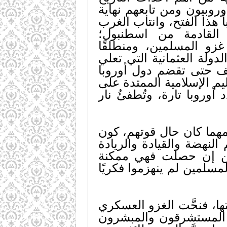
وروبيون ومن تابعهم نهاية
 هذا الفتح، وانتاب الغرب
القادمة من اسطنبول؛
زو المسلمين، ومنطلقًا
دولة العثمانية التي تعلي
قف حتى تقضم دول أوروبا
ليم الإسلامية الممتدة على
أوروبا تارة، وتُطفئُ نار
 مهما كان حال قوتهم، كون
لنهضة والقيادة والريادة
مين إن حصلت فهي ممكنة
سلمين لم ينهزموا فكريًا
ا، فنحَّت الغزو العسكري
عها المستشرقون والمبشرون