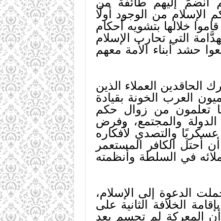
انضمَّ إليهم طائفة من
 الإسلام من الوجود أولًا
اموا خلالها بتشويه أحكام
َامة التي تحارب الإسلام
وا حشد أبناء الأمة معهم
ك الحاقدين العملاء الذين
يون العرب الخونة بقيادة
ا تعلمون من زوال حكم
 الدولة والمجتمع، وفرض
سكريًا والتصدي لأفكاره
د أن أحتل الكافر المستعمر
ملائه في السلطة وأنظمته
ملت الدعوة إلى الإسلام،
امة الخلافة الثانية على
أن المعركة لم تحسم بعد