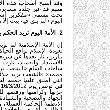
وقد أصبح أصحاب هذه الأفك
منهم قد غير جلده مسايرةً
تحت مسمى «مفكرين إسلامي
اليوم «لم يبق فيه بيت إلا 
2- الأمة اليوم تريد الحكم بالإسلام:
إن الأمة الإسلامية لم تؤيد 
لعودة الإسلام لواقع الحيا
بنارين، نار بعدها عن شري
الاستبداد والفساد، ثارت
ساحات الشام «الشعب يريد 
محمد» «الشعب يريد خلافة
ف
عزتها وكرامتها ورفضها ل
الجهاد والتضحية والشهادة
الأنظمة الحاكمة العميلة، 
الظالمة، ألا وهي الخلافة ا