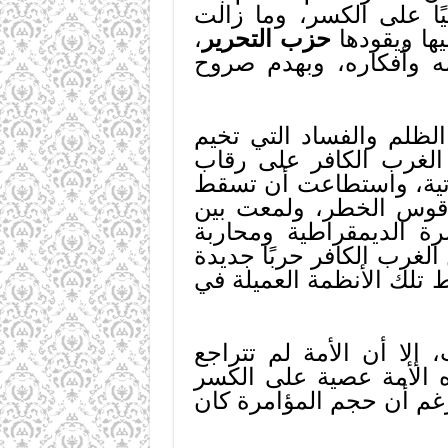
ًا على الكسر، وما زالت
يها ويقودها
حزب التحرير
،
مه وأفكاره، وبهدم صروح
لظلم والفساد التي تخيم
 الغرب الكافر على رقاب
اتية، واستطاعت أن تسقط
ناقوس الخطر، ولمعت بين
رة الديمقراطية ومحاربة
لغرب الكافر حربًا جديدة
 تلك الأنظمة العميلة في
إلا أن الأمة لم تتراجع
ه الأمة عصية على الكسر
رغم أن حجم المؤامرة كان