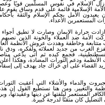
زال الإسلام في نفوس المسلمين قويًا وعصي
الأمة الإسلامية قائمة على قدم وساق يقوم عل
يعيدون الأمل بحكم الإسلام والثقة بأحكا
ات المستعمرين الأعداء.
ازادت حرارة الإيمان وصارت لا تطيق أجواء ا
كت الأمة ضد العملاء والخونة الذين نصبهم
 متتابعة وخاطفة وهددت عروش الأنظمة الع
 ففزع الغرب من جديد لعملائه ولفكره، ودق 
قسطنطينية، فجمع كيده ثم أتى يدَّعي مناص
 الأنظمة ودعم الثورات المضادة، وهكذا أعلن ا
يد القضاء على أي حَراك جاد يهدف إلى إسقاط
وت والدماء والأشلاء التي أعقبت الثورات، 
ظمة والتغيير. ومن هنا نستطيع القول إن هذ
كافر المستعمر ليلفتها عن دينها وعقيدتها، وب
ن التضليل كان متقنًا لدرجة كبيرة.