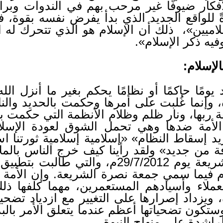
ار ضيوفًا غير مرحب بهم في الندوات وبرامج 
 للواقع الجديد الذي بدأ يفرض نفسه بقوة، ف
ين»، ذلك أن الإسلام هو الذي تتحرك له ال
وفيه ذكر الإسلام».
يومًا حاكمًا أو نظامًا يحكم بغير ما أنزل الله
ة، وإنما غُلبت على أمرها وحكمت بالحديد والنار
عة ربها، ونار ظلم وظلام الأنظمة التي حكمت ب
 الأمة ضدها وهي تحمل الشوق لعودة الإسلا
إسقاط النظام» «إسلامية إسلامية ثورتنا اسلام
 من جديد» ولقد رأينا كيف خرج الناس بالم
التي أطلق عليها جمعة الشريعة يوم 29/7/2012
ي تونس يوم 16/3/2012م فيما سمي جمعة نصرة الشريعة. وإن
لعملاء وأسيادهم المستعمرين، مهما كلفها 
، ويزداد إصرارها على التغيير مع ازدياد تضح
وستكون تضحياتها أعظم عندما يتعلق الأمر بالب
لراشدة على منهاج النبوة.