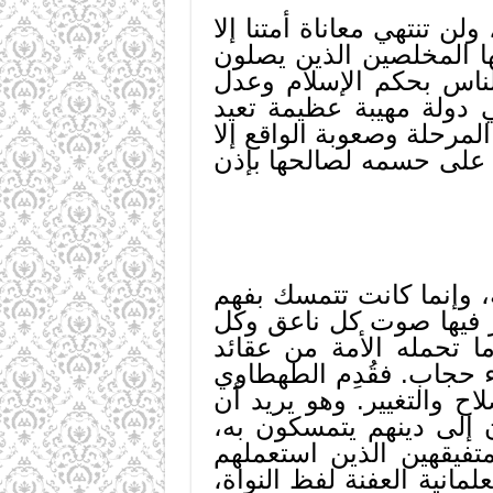
ن تنتهي معاناة أمتنا إلا
ها المخلصين الذين يصلون
لناس بحكم الإسلام وعدل
ي دولة مهيبة عظيمة تعيد
مرحلة وصعوبة الواقع إلا
ة على حسمه لصالحها بإذن
مية، وإنما كانت تتمسك بفهم
ز فيها صوت كل ناعق وكل
 تحمله الأمة من عقائد
 حجاب. فقُدِم الطهطاوي
 والتغيير. وهو يريد أن
ن إلى دينهم يتمسكون به،
متفيقهين الذين استعملهم
انية العفنة لفظ النواة،