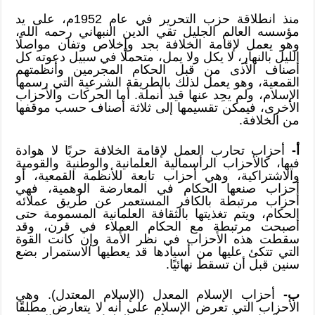
منذ انطلاقة حزب التحرير في عام 1952م، على يد
مؤسسه العالم الجليل تقي الدين النبهاني رحمه الله،
وهو يعمل لإقامة الخلافة بجد وإخلاص وتفان مواصلًا
الليل بالنهار، لا يكل ولا يمل، متحملًا في سبيل دعوته كل
أصناف الأذى من قبل الحكام المجرمين وأنظمتهم
القمعية، وهو يعمل لذلك بالطريقة الشرعية التي رسمها
الإسلام، ولم يحِد عنها قيد أنملة. أما الحركات والأحزاب
الأخرى، فيمكن تقسيمها إلى ثلاثة أصناف حسب موقفها
من الخلافة.
أ-
أحزاب تحارب العمل لإقامة الخلافة حربًا لا هوادة
فيها، كالأحزاب الرأسمالية العلمانية والوطنية والقومية
والاشتراكية، وهي أحزاب تابعة للأنظمة القمعية، أو
أحزاب صنعها الحكام في المعارضة الوهمية، فهي
أحزاب مرتبطة بالكافر المستعمر عن طريق عملائه
الحكام، ويتم تغذيتها بالثقافة العلمانية المسمومة حتى
أصبحت مرتبطة مع الحكام العملاء في قرن، وقد
سقطت هذه الأحزاب في نظر الأمة وإن كانت القوة
التي تتكئ عليها من أسيادها قد يعطيها الاستمرار بضع
سنين قبل أن تسقط نهائيًا.
ب-
أحزاب الإسلام المعدل (الإسلام المعتدل). وهي
الأحزاب التي تعرض الإسلام على أنه لا يتعارض مطلقًا