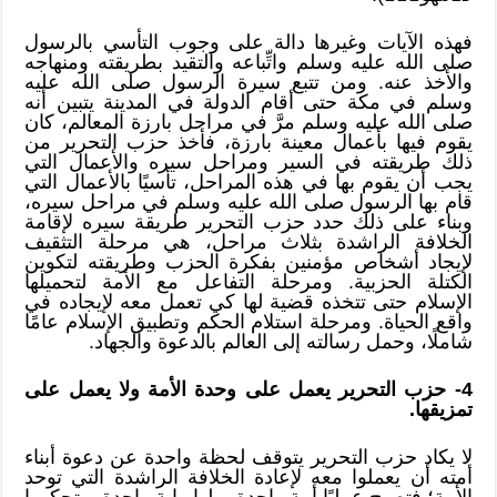
فهذه الآيات وغيرها دالة على وجوب التأسي بالرسول
صلى الله عليه وسلم واتِّباعه والتقيد بطريقته ومنهاجه
والأخذ عنه. ومن تتبع سيرة الرسول صلى الله عليه
وسلم في مكة حتى أقام الدولة في المدينة يتبين أنه
صلى الله عليه وسلم مرَّ في مراحل بارزة المعالم، كان
يقوم فيها بأعمال معينة بارزة، فأخذ حزب التحرير من
ذلك طريقته في السير ومراحل سيره والأعمال التي
يجب أن يقوم بها في هذه المراحل، تأسيًا بالأعمال التي
قام بها الرسول صلى الله عليه وسلم في مراحل سيره،
وبناء على ذلك حدد حزب التحرير طريقة سيره لإقامة
الخلافة الراشدة بثلاث مراحل، هي مرحلة التثقيف
لإيجاد أشخاص مؤمنين بفكرة الحزب وطريقته لتكوين
الكتلة الحزبية. ومرحلة التفاعل مع الأمة لتحميلها
الإسلام حتى تتخذه قضية لها كي تعمل معه لإيجاده في
واقع الحياة. ومرحلة استلام الحكم وتطبيق الإسلام عامًا
شاملًا، وحمل رسالته إلى العالم بالدعوة والجهاد.
4- حزب التحرير يعمل على وحدة الأمة ولا يعمل على
تمزيقها.
لا يكاد حزب التحرير يتوقف لحظة واحدة عن دعوة أبناء
أمته أن يعملوا معه لإعادة الخلافة الراشدة التي توحد
الأمة؛ فتصبح عمليًا أمة واحدة، ولها راية واحدة، وتحكمها