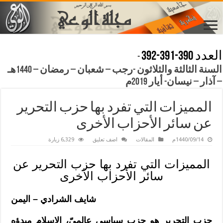
العدد 390-391-392
-
السنة الثالثة والثلاثون -رجب – شعبان – رمضان – 1440هـ
– آذار – نيسان- أيار 2019م
المميزات التي تفرد بها حزب التحرير
عن سائر الأحزاب الأخرى
1440/09/14م
المقالات
اضف تعليق
6,329 زيارة
المميزات التي تفرد بها حزب التحرير عن
سائر الأحزاب الأخرى
شايف الشرادي – اليمن
حزب التحرير هو حزب سياسي عالميّ، الإسلام مبدؤه