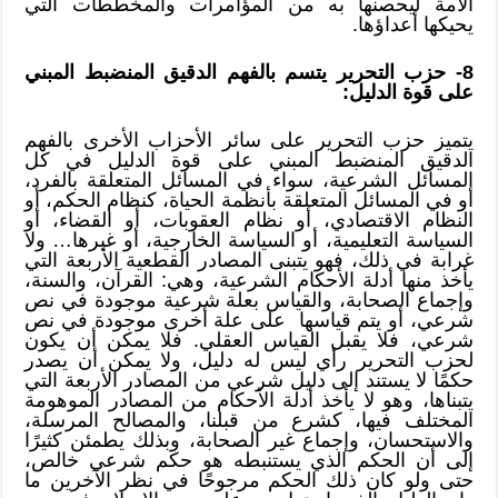
الأمة ليحصنها به من المؤامرات والمخططات التي
يحيكها أعداؤها.
8- حزب التحرير يتسم بالفهم الدقيق المنضبط المبني
على قوة الدليل:
يتميز حزب التحرير على سائر الأحزاب الأخرى بالفهم
الدقيق المنضبط المبني على قوة الدليل في كل
المسائل الشرعية، سواء في المسائل المتعلقة بالفرد،
أو في المسائل المتعلقة بأنظمة الحياة، كنظام الحكم، أو
النظام الاقتصادي، أو نظام العقوبات، أو القضاء، أو
السياسة التعليمية، أو السياسة الخارجية، أو غيرها… ولا
غرابة في ذلك، فهو يتبنى المصادر القطعية الأربعة التي
يأخذ منها أدلة الأحكام الشرعية، وهي: القرآن، والسنة،
وإجماع الصحابة، والقياس بعلة شرعية موجودة في نص
شرعي، أو يتم قياسها على علة أخرى موجودة في نص
شرعي، فلا يقبل القياس العقلي. فلا يمكن أن يكون
لحزب التحرير رأي ليس له دليل، ولا يمكن أن يصدر
حكمًا لا يستند إلى دليل شرعي من المصادر الأربعة التي
يتبناها، وهو لا يأخذ أدلة الأحكام من المصادر الموهومة
المختلف فيها، كشرع من قبلنا، والمصالح المرسلة،
والاستحسان، وإجماع غير الصحابة، وبذلك يطمئن كثيرًا
إلى أن الحكم الذي يستنبطه هو حكم شرعي خالص،
حتى ولو كان ذلك الحكم مرجوحًا في نظر الآخرين ما