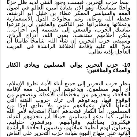
بينما حزب التحرير، فبسبب وجود التبني لديه ظل حزبًا
واحدًا متماسكًا، وهو الآن بقيادة أميره العالم في أصول
الفقه والسياسي المفكر عطاء بن خليل أبو الرشته،
حفظه الله ورعاه، رغم محاولات الدول الاستعمارية
وعملائها ومخابراتها عبر الناكثين والعابثين أن يزعزعوا
تماسك الحزب، والسعي إلى تقسيمه إلى أحزاب…
ولكن أحلامهم ستذهب، بعون الله، أدراج الرياح،
وسيبقى حزب التحرير، إن شاء الله، شامخًا طامعًا أن
يمنَّ الله عليه بإقامة الخلافة الراشدة في القريب
العاجل بإذنه تعالى.
10- حزب التحرير يوالي المسلمين ويعادي الكفار
والعملاء والمنافقين
:
ينظر حزب التحرير إلى جميع أبناء الأمة نظرة الإسلام،
أي إنهم مسلمون، ويدعوهم إلى العمل معه لإقامة
الخلافة، ويحذرهم من مخططات الأعداء، وينصحهم من
الوقوع فيها، ويدعوهم إلى ترك حروب الفتنة التي
أشعلها الكفار وعملاءهم بينهم، ولا يعادي أحدًا من
المسلمين. أما الكفار فيتخذهم أعداءً استجابة لأمر الله
تعالى، كما يدعو المسلمين جميعًا أن يتخذوهم أعداء،
فيكفرون بمبادئهم وقوانينهم، ويرفضون حلولهم،
ويعملون لهدم أنظمة عملائهم، ويقيمون الخلافة الراشدة
الثانية على منهاج النبوة بقيادة حزب التحرير على أنقاض