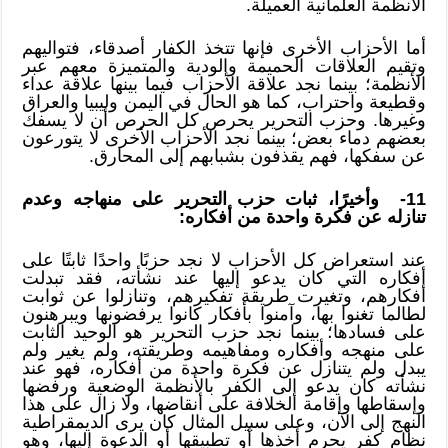
الأنظمة العلمانية العميلة.
أما الأحزاب الأخرى فإنها تتخذ الكفار أصدقاء، فتواليهم
وتقيم العلاقات الحميمة والودية والمتميزة معهم عبر
الأنظمة؛ بينما نجد علاقة الأحزاب فيما بينها علاقة عداء
وقطيعة واحتراب، كما هو الحال في اليمن وليبيا والعراق
وغيرها. وحزب التحرير يحرص كل الحرص أن لا يسفك
بعضهم دماء بعض؛ بينما نجد الأحزاب الأخرى لا يتورعون
عن سفكها، فهم يقذفون بشبابهم إلى المحارق.
11- وأخيرًا، ثبات حزب التحرير على منهاجه وعدم
تنازله عن فكرة واحدة من أفكاره:
عند استعراض كل الأحزاب لا نجد حزبًا واحدًا ثابتًا على
أفكاره التي كان يدعو إليها عند نشأته، فقد تبدلت
أفكارهم، وتغيرت طريقة تفكيرهم، وتنازلوا عن ثوابت
لطالما تغنوا بها، وآمنوا بأفكار كانوا يرفضونها ويبرهنون
على فسادها؛ بينما نجد حزب التحرير هو الوحيد الثابت
على منهجه وأفكاره ومفاهيمه وطريقته، ولم يغير ولم
يبدل ولم يتنازل عن فكرة واحدة من أفكاره، فهو عند
نشأته كان يدعو إلى الكفر بالأنظمة الوضعية ورفضها
وإسقاطها وإقامة الخلافة على أنقاضها، ولا زال على هذا
النهج إلى الآن، وعلى سبيل المثال كان يرى الديمقراطية
نظام كفر يحرم أخذها أو تطبيقها أو الدعوة إليها، وهو