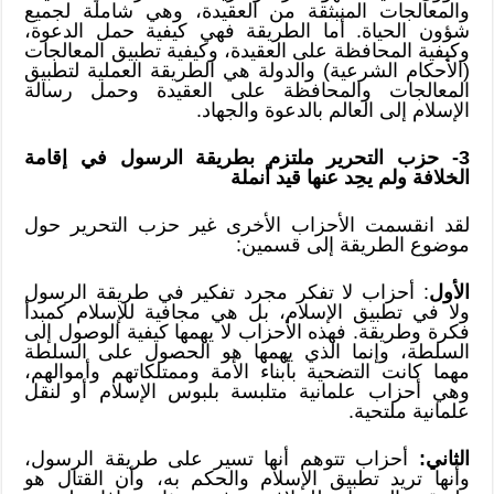
والمعالجات المنبثقة من العقيدة، وهي شاملة لجميع
شؤون الحياة. أما الطريقة فهي كيفية حمل الدعوة،
وكيفية المحافظة على العقيدة، وكيفية تطبيق المعالجات
(الأحكام الشرعية) والدولة هي الطريقة العملية لتطبيق
المعالجات والمحافظة على العقيدة وحمل رسالة
الإسلام إلى العالم بالدعوة والجهاد.
3- حزب التحرير ملتزم بطريقة الرسول في إقامة
الخلافة ولم يحِد عنها قيد أنملة
لقد انقسمت الأحزاب الأخرى غير حزب التحرير حول
موضوع الطريقة إلى قسمين:
الأول
: أحزاب لا تفكر مجرد تفكير في طريقة الرسول
ولا في تطبيق الإسلام، بل هي مجافية للإسلام كمبدأ
فكرة وطريقة. فهذه الأحزاب لا يهمها كيفية الوصول إلى
السلطة، وإنما الذي يهمها هو الحصول على السلطة
مهما كانت التضحية بأبناء الأمة وممتلكاتهم وأموالهم،
وهي أحزاب علمانية متلبسة بلبوس الإسلام أو لنقل
علمانية ملتحية.
الثاني:
أحزاب تتوهم أنها تسير على طريقة الرسول،
وأنها تريد تطبيق الإسلام والحكم به، وأن القتال هو