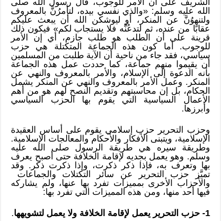
الشريف على أن الأمر للوجوب، قال رسول الله صلى
الله عليه وسلم: «والذي نفسي بيده، لتأمرُنَّ بالمعروف
ولتنهوُنَّ عن المنكر، أو ليوشكن الله أن يبعث عليكم
عقابًا من عنده، ثم لتدعُنَّه فلا يستجاب لكم» فيكون ذلك
قرينة على أن الطلب هو طلب جازم، أي إن الأمر
للوجوب. أما كون هذه الجماعة المتكتلة هي حزب
سياسي، فقد جاء من ناحية أن الآية طلبت من المسلمين
أن يقيموا منهم جماعة، كما حددت عمل هذه الجماعة
بأنه الدعوة إلى الإسلام، والأمر بالمعروف والنهي عن
المنكر. وعمل الأمر بالمعروف والنهي عن المنكر يشمل
الحكام، بل إن محاسبتهم وتقديم النصح لهم هو من أهم
الأعمال السياسية التي يقوم بها الحزب السياسي
وأبرزها.
وحزب التحرير حزب إسلامي يقوم على أساس العقيدة
الإسلامية، ويتبنى الأفكار والأحكام والمعالجات الإسلامية.
وطريقة سيره هي طريقة الرسول صلى الله عليه
وسلم. وهو يعمل بجديه لإقامة الخلافة حتى أصبح يعرف
بها وتعرف به، فإذا ذكر ذكرت، وإذا ذكرت ذكر. وقد
تميَّز حزب التحرير عن سائر التكتلات والجماعات
والأحزاب الأخرى بمميزات تفرد بها عنها، ولم يشاركه
فيها أحد منها، ومن هذه المميزات التي تفرد بها:
1- حزب التحرير يعمل لإقامة الخلافة ولا يعمل لتشويهها
.