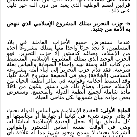
قرابين لصنم الوطنية الذي يعبد من دون الله خير دليل
على ذلك.
5- حزب التحرير يمتلك المشروع الإسلامي الذي تنهض
به الأمة من جديد.
عندما نستعرض جميع الأحزاب العاملة في بلاد
المسلمين، لا نجد حزبًا واحدًا منها يمتلك مشروعًا أخذه
من الإسلام، وصاغه كدستور إلا حزب التحرير. فهو
الحزب الوحيد الذي يمتلك المشروع الإسلامي المستنبط
من كتاب الله وسنة نبيه وإجماع الصحابة والقياس بعلة
شرعية. فقد قدَّم حزب التحرير إلى أبناء أمته مشروعه
السياسي (الخلافة) وهو في الحقيقة مشروع الأمة كلها،
وقد استنبط أحكامه وقوانينه في سائر أنظمة الحياة من
الإسلام حصرًا، وصاغ ذلك في دستور يتكون من 191
مادة شاملة لجميع أنظمة الدولة والمجتمع، وسنعرض
بعض مواده لبيان شمولها لكل مناحي الحياة.
المادة الأولى:
العقيدة الإسلامية هي أساس الدولة بحيث
لا يتأتي وجود شيء في كيانها أو جهازها أو محاسبتها أو
كل مايتعلق بها إلا بجعل العقيدة الإسلامية أساسًا له،
وهي في الوقت نفسه أساس الدستور والقوانين
الشرعية بحيث لا يسمح بوجود شيء مما له علاقة بأي