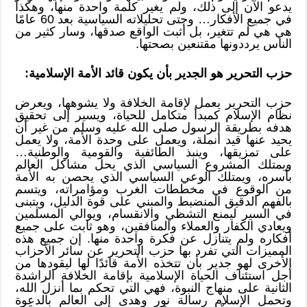
يدعو الآن إلى ذلك، ولم يغير كلمة واحدة منها، وهكذا
في جميع الأفكار… وحتى تحليلاته السياسية بعد 60 عامًا
هي هي لم تتغير، بل أثبت الواقع صدقها، وسار كثير من
الناس يرددونها مقتنعين بصحتها.
حزب التحرير هو الجدير بأن يكون قائد الأمة الإسلامية:
حزب التحرير يعمل لإقامة الخلافة ولا يشوهها، ويعرض
نظام الإسلام كمبدأ متكامل للحياة، ويسير إلى تحقيق
هدفه بطريقة الرسول صلى الله عليه وسلم من غير أن
يحيد عنها قيد أنملة، ويعمل على وحدة الأمة، ولا يعمل
على تمزيقها، وينبذ الطائفية والقومية والوطنية…
ويمتلك المشروع السياسي الذي يحل مشاكل العالم
بأسره، ويمتلك الوعي السياسي الذي يحصن به الأمة
من الوقوع في مخططات الغرب ومؤامراته، ويتسم
بالفهم الدقيق المنضبط والمبني على قوة الدليل، ويتبنى
في السير ليمنع التشظي والانقسام، ويوالي المسلمين
ويعادي الكفار والعملاء والمنافقين، وهو ثابت على جميع
أفكاره ولم يتنازل عن فكرة واحدة منها. إن جميع هذه
المميزات التي تفرد بها حزب التحرير عن سائر الأحزاب
الأخرى لهو جدير بأن تتخذه الأمة قائدًا لها ليقودها من
أجل استئناف الحياة الإسلامية بإقامة الخلافة الراشدة
الثانية على منهاج النبوة، فهي التي تحكم بما أنزل الله،
وتحمل الإسلام رسالة نور وهدى إلى العالم بالدعوة