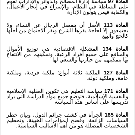
المادة 97
سياسة إدارة المصالح والدوائر والإدارات تقوم
على البساطة في النظام، والإسراع في إنجاز الأعمال،
والكفاية فيمن يتولون الإدارة
المادة 113
الأصل أن ينفصل الرجال عن النساء، ولا
يجتمعون إلا لحاجة يقرها الشرع ويقر الاجتماع من أجلها
كالحج والبيع
المادة 134
المشكلة الاقتصادية هي توزيع الأموال
والمنافع على جميع أفراد الرعية، وتمكينهم من الانتفاع
بها بتمكينهم من حيازتها والسعي لها
المادة 127
الملكية ثلاثة أنواع: ملكية فردية، وملكية
عامة، وملكية دولة.
المادة 171
سياسة التعليم هي تكوين العقلية الإسلامية
والنفسية الإسلامية، فتوضع جميع مواد الدراسة التي يراد
تدريسها على أساس هذه السياسة
المادة 185
الجرأة في كشف جرائم الدول، وبيان خطر
السياسات الزائفة، وفضح المؤامرات الخبيثة، وتحطيم
الشخصيات المضللة هو من أهم الأساليب السياسية.