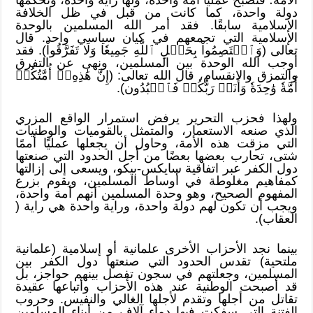
دولة واحدة، كما كانت من قبل في ظل الخلافة
الإسلامية سابقًا. فقد أمر الله المسلمين بالوحدة
الإسلامية التي تجمعهم في كيان سياسي واحد. قال
تعالى (وَٱعۡتَصِمُواْ بِحَبۡلِ ٱللَّهِ جَمِيعٗا وَلَا تَفَرَّقُواْ). فقد
أوجب الله الوحدة بين المسلمين، ونهى عن التفرق
والتمزق والانقسام، قال الله تعالى: (إِنَّ هَٰذِهِۦٓ أُمَّتُكُمۡ
أُمَّةٗ وَٰحِدَةٗ وَأَنَا۠ رَبُّكُمۡ فَٱعۡبُدُون).
ولهذا فحزب التحرير يرفض استمرار الواقع المزري
الذي صنعه الاستعمار، والمتمثل بالقوميات والوطنيات
التي مزقت هذه الأمة، وحاول أن يجعلها عمليًا أممًا
شتى، تحارب بعضها بعضًا من أجل الحدود التي صنعتها
دول الكفر عبر اتفاقية سايكس-بيكو، ويسعى إلى إزالتها
كمفاهيم مغلوطة في أوساط المسلمين، ويقوم بزرع
المفهوم الصحيح، وهو وحدة المسلمين أنهم أمة واحدة،
ويجب أن تكون لهم دولة واحدة، وراية واحدة هي راية (
العقاب).
بينما نجد الأحزاب الأخرى علمانية أو إسلامية (علمانية
ملتحية) تقدس الحدود التي صنعتها دول الكفر بين
المسلمين، وجعلتهم في سجون تفصل بينهم حواجز، بل
قد أصبحت الوطنية عند هذه الأحزاب وأتباعها عقيدة
تقاتل من أجلها وتقدم لأجلها الغالي والنفيس. وحروب
الفتنة التي سفكت فيها دماء آلاف من أبناء المسلمين