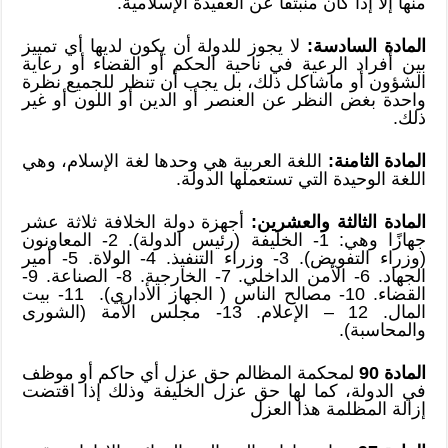
منها إلا إذا كان منبثقًا عن العقيدة الإسلامية.
المادة السادسة:
لا يجوز للدولة أن يكون لديها أي تمييز
بين أفراد الرعية في ناحية الحكم أو القضاء أو رعاية
الشؤون أو ماشاكل ذلك، بل يجب أن تنظر للجميع نظرة
واحدة بغض النظر عن العنصر أو الدين أو اللون أو غير
ذلك.
المادة الثامنة:
اللغة العربية هي وحدها لغة الإسلام، وهي
اللغة الوحيدة التي تستعملها الدولة.
المادة الثالثة والعشرين:
أجهزة دولة الخلافة ثلاثة عشر
جهازًا وهي: 1- الخليفة (رئيس الدولة). 2- المعاونون
(وزراء التفويض). 3- وزراء التنفيذ. 4- الولاة. 5- أمير
الجهاد. 6- الأمن الداخلي. 7- الخارجية. 8- الصناعة. 9-
القضاء. 10- مصالح الناس ( الجهاز الأداري). 11- بيت
المال. 12 – الإعلام. 13- مجلس الأمة (الشورى
والمحاسبة).
المادة 90
لمحكمة المظالم حق عزل أي حاكم أو موظف
في الدولة، كما لها حق عزل الخليفة وذلك إذا اقتضت
إزالة المظلمة هذا العزل