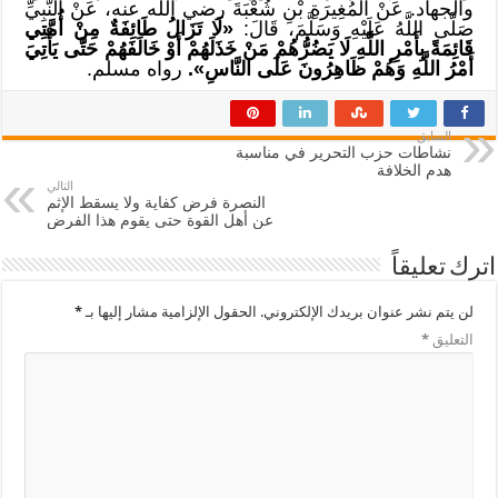
والجهاد. عَنْ الْمُغِيرَةِ بْنِ شُعْبَةَ رضي الله عنه، عَنْ النَّبِيِّ
صَلَّى اللَّهُ عَلَيْهِ وَسَلَّمَ، قَالَ:
«لَا تَزَالُ طَائِفَةٌ مِنْ أُمَّتِي
قَائِمَةً بِأَمْرِ اللَّهِ لَا يَضُرُّهُمْ مَنْ خَذَلَهُمْ أَوْ خَالَفَهُمْ حَتَّى يَأْتِيَ
أَمْرُ اللَّهِ وَهُمْ ظَاهِرُونَ عَلَى النَّاسِ».
رواه مسلم.
السابق
نشاطات حزب التحرير في مناسبة
هدم الخلافة
التالي
النصرة فرض كفاية ولا يسقط الإثم
عن أهل القوة حتى يقوم هذا الفرض
اترك تعليقاً
لن يتم نشر عنوان بريدك الإلكتروني.
الحقول الإلزامية مشار إليها بـ
*
التعليق
*