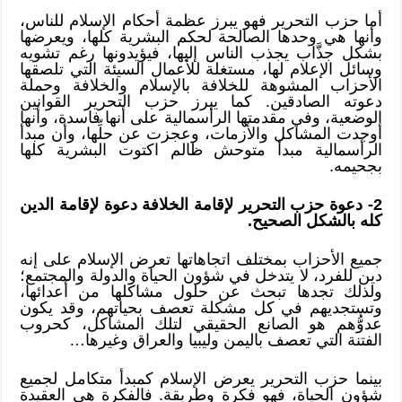
أما حزب التحرير فهو يبرز عظمة أحكام الإسلام للناس،
وأنها هي وحدها الصالحة لحكم البشرية كلها، ويعرضها
بشكل جذَّاب يجذب الناس إليها، فيؤيدونها رغم تشويه
وسائل الإعلام لها، مستغلة للأعمال السيئة التي تلصقها
الأحزاب المشوهة للخلافة بالإسلام والخلافة وحملة
دعوته الصادقين. كما يبرز حزب التحرير القوانين
الوضعية، وفي مقدمتها الرأسمالية على أنها فاسدة، وأنها
أوجدت المشاكل والأزمات، وعجزت عن حلِّها، وأن مبدأ
الرأسمالية مبدأ متوحش ظالم اكتوت البشرية كلها
بجحيمه.
2- دعوة حزب التحرير لإقامة الخلافة دعوة لإقامة الدين
كله بالشكل الصحيح.
جميع الأحزاب بمختلف اتجاهاتها تعرض الإسلام على إنه
دين للفرد، لا يتدخل في شؤون الحياة والدولة والمجتمع؛
ولذلك تجدها تبحث عن حلول مشاكلها من أعدائها،
وتستجديهم في كل مشكلة تعصف بحياتهم، وقد يكون
عدوُّهم هو الصانع الحقيقي لتلك المشاكل، كحروب
الفتنة التي تعصف باليمن وليبيا والعراق وغيرها…
بينما حزب التحرير يعرض الإسلام كمبدأ متكامل لجميع
شؤون الحياة، فهو فكرة وطريقة. فالفكرة هي العقيدة