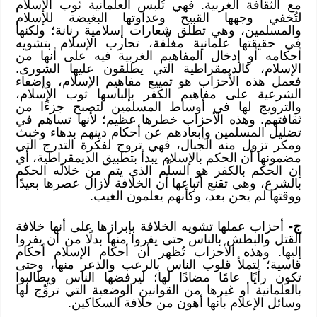
مع الثقافة الغربية. فهي تُلبس العلمانية ثوب الإسلام
لتُخفي وجهها القبيح وعداوتها البغيضة للإسلام
والمسلمين، وهي تطلق شعارات إسلامية رنانة؛ ولكنها
في حقيقتها علمانية مغلَّفة، تحارب الإسلام بتشويه
أحكامه أو إدخال المفاهيم الغربية فيه على أنها من
الإسلام، كالديمقراطية التي يطلقون عليها الشورى.
فعمل هذه الأحزاب هو تمييع مفاهيم الإسلام، وإضفاء
الشرعية على مفاهيم الكفر بإلباسها ثوب الإسلام،
والترويج لها في أوساط المسلمين لتصبح جزءًا من
ثقافتهم. وهذه الأحزاب خطرها عظيم؛ لأنها تساهم في
تضليل المسلمين وإبعادهم عن أحكام دينهم بدهاء وخبث
ومكر تزول منه الجبال، فهي تروج لفكرة التدرج التي
مضمونها أن الحكم بالإسلام يبدأ بتطبيق الديمقراطية، أي
إن الحكم بالكفر هو السلَّم الذي يتم من خلاله الحكم
بالشرع، وهي تقنع أتباعها أن الخلافة لازال عصرها بعيدًا
ووقتها لم يحن بعد، وكأنهم يعلمون الغيب.
ج-
أحزاب عملها تشويه الخلافة بإبرازها على أنها خلافة
القتل والبطش بالناس حتى يفروا منها بدلًا من أن يفروا
إليها. وهذه الأحزاب تُظهر أن أحكام الإسلام أحكام
قاسية؛ لتملأ قلوب الناس بالرعب والذعر منها، وحتى
تكون رأيًا عامًا مضادًا لها؛ ليرفضها الناس ويطالبوا
بالعلمانية أو غيرها من القوانين الوضعية التي تروِّج لها
وسائل الإعلام بأنها أهون من خلافة السكاكين.