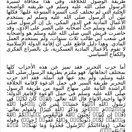
طريقة الوصول للخلافة، وفي هذا مجافاة لسيرة
الرسول صلى الله عليه وسلم في طريقته الواضحة
الجلية التي لم تختلف كتب السيرة المتنوعة عليها؛ فكلها
تبيِّن أن الرسول صلى الله عليه وسلم لم يستخدم
الأعمال المادية في الدور المكي، بل إن الرسول صلى
الله عليه وسلم حثَّ أصحابه على الصبر على الأذى، وقد
حاصرت قريش النبي صلى الله عليه وسلم هو وأصحابه
في شعب أبي طالب ثلاث سنوات، ولم يستخدم العمل
المادي. وهذا دليل قاطع على أن إقامة الدولة الإسلامية
لا تقوم بالأعمال المادية العسكرية، بل بالصراع الفكري
والكفاح السياسي.
أما حزب التحرير فقد تميز عن هذه الأحزاب كلها
بمختلف اتجاهاتها، فهو ملتزم بطريقة الرسول صلى الله
عليه وسلم، ولم يحِد عنها قيد أنملة. فقد أخذ حزب
التحرير طريقة السير في حمل الدعوة لإقامة الخلافة
الراشدة الثانية على منهاج النبوة من طريقة الرسول
صلى الله عليه وسلم في حمل الدعوة لإقامة الدولة؛
لأنها واجبة الاتباع قال الله تعالى: (لَّقَدۡ كَانَ لَكُمۡ فِي
رَسُولِ ٱللَّهِ أُسۡوَةٌ حَسَنَةٞ لِّمَن كَانَ يَرۡجُواْ ٱللَّهَ
وَٱلۡيَوۡمَ ٱلۡأٓخِرَ وَذَكَرَ ٱللَّهَ كَثِيرٗا) ولقوله تعالى:
(قُلۡ إِن كُنتُمۡ تُحِبُّونَ ٱللَّهَ فَٱتَّبِعُونِي يُحۡبِبۡكُمُ ٱللَّهُ
وَيَغۡفِرۡ لَكُمۡ ذُنُوبَكُمۡۚ وَٱللَّهُ غَفُورٞ رَّحِيمٞ) وقوله
تعالى: (وَمَآءَاتَىٰكُمُ ٱلرَّسُولُ فَخُذُوهُ وَمَا نَهَىٰكُمۡ عَنۡهُ
فَٱنتَهُواْۚ).