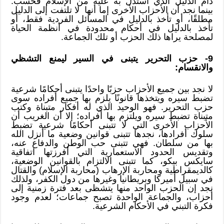
دام الدليل الذي استدل به عليه من الإسلام فحسب.
بينما نجد أن الأحزاب الأخرى إما أنها لا تلتفت إلى الدليل
مطلقًا، أو تأخذ بالدليل في المسائل الفردية فقط، أو
تأخذ بالدليل في أحكام محدودة في أنظمة الحياة
لمصلحة يراها ذلك الحزب أو تلك الجماعة.
9- حزب التحرير يتبنى في السير ليمنع التشظي
والانقسام:
لا نجد بين جميع الأحزاب حزبًا واحدًا يتبنى أحكامًا شرعية
تضبط سيره ويتخذها قانونًا يلزم بها جميع أفراده سوى
حزب التحرير. فهو الوحيد الذي له أفكار متبناة وكتب
متبناة تضبط سيره ويلتزم بها أفراده؛ إلا أن الغريب أن
الأحزاب الأخرى التي لا تتبنى أحكامًا شرعية تضبط
سلوك أفرادها، نجدها تتبنى قوانين وضعية ما أنزل الله
بها من سلطان. فهي تتبنى حب الوطن والدفاع عنه،
وتقديس الحدود الاستعمارية التي أفرزتها اتفاقية
سايكس بيكو، كما تتبنى الالتزام بالقوانين الوضعية،
كالديمقراطية ومحاربة الإرهاب (محاربة الإسلام) والقتال
في سبيل أميركا وبريطانيا وغيرها من دول الكفر، ولذلك
نجد إن الحزب الواحد منها يتشظى بعد فترة زمنية إلى
أحزاب، والجماعة الواحدة تصبح جماعات؛ لعدم وجود
فكرة التبني في الأحكام الشرعية.