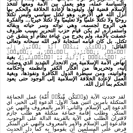
والسياسة عمله، وهو يعمل بين الأمة ومعها لتتخذ
الإسلام قضية لها، وليقودها لإعادة الخلافة والحكم بما
أنزل الله في الأرض، وهو تكتل سياسي وليس تكتلًا
روحيًا ولا تكتلًا علميًا ولا تعليميًا ولا تكتلًا خيريًا… والفكرة
هي الروح لجسمه، وهي نواته وسر حياته وبقائه
واستمراره. لم يكن قيام حزب التحرير بسبب ظروف
عصفت بالأمة، ولم يخرج من عباءة نظام أو ينشق عن
تكتل. بل كان قيامه استجابة لأمر الله سبحانه وتعالى
القائل:
(وَلۡتَكُن مِّنكُمۡ أُمَّةٞ يَدۡعُونَ إِلَى
ٱلۡخَيۡرِ وَيَأۡمُرُونَ بِٱلۡمَعۡرُوفِ وَيَنۡهَوۡنَ
عَنِ ٱلۡمُنكَرِۚ وَأُوْلَٰٓئِكَ هُمُ ٱلۡمُفۡلِحُونَ)
. بغية
إنهاض الأمة الإسلامية من الانحدار الشديد الذي وصلت
إليه، وتحريرها من أفكار الكفر وأنظمته وأحكامه
وقوانينه، ومن سيطرة الدول الكافرة ونفوذها، وبغية
العمل لإعادة الخلافة الإسلامية إلى الوجود حتى يعود
الحكم بما أنزل الله.
لقد حددت الآية (وَلۡتَكُن مِّنكُمۡ أُمَّة) عمل الجماعة
المتكتلة بأمرين اثنين هما: الأول: الدعوة إلى الخير، أي
الدعوة إلى الإسلام. والثاني: الأمر بالمعروف والنهي عن
المنكر. وطلب إقامة جماعة متكتلة هو طلب جازم
لاقتران الطلب في الآية بالقرينة الدالة على الوجوب.
فالدعوة إلى الإسلام والأمر بالمعروف والنهي عن المنكر
فرض على المسلمين أن يقوموا به كما دل الحديث