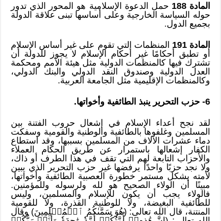
المادة 188
حمل الدعوة الإسلامية هو المحور الذي تدور
حوله السياسة الخارجية وعلى أساسها تبنى علاقة الدولة
بجميع الدول.
المادة 191
المنظمات التي تقوم على غير أساس الإسلام
أو تطبق أحكامًا غير أحكام الإسلام لا يجوز للدولة أن
تشترك فيها كالمنظمات الدولية مثل هيئة الأمم ومحكمة
العدل الدولية وصندوق النقد الدولي والبنك الدولي،
وكالمنظمات الإقليمية مثل الجامعة العربية.
6- حزب التحرير ينبذ الطائفية وأخواتها.
لقد نجح أعداء الإسلام في إشعال حروب الفتنة بين
المسلمين وغلفوها بالطائفية والوطنية والقومية وسفكت
دماء عشرات الآلاف من المسلمين بسببها، وقد استطاع
الكفار إشعالها باستمرار عن طريق الحكام العملاء
والأحزاب التابعة لهم التي تقف في هذا الطرف أو ذاك،
ولا نجد حزبًا واحدًا يرفضها غير حزب التحرير الذي يبين
لأمته بشكل مستمر خطورة العصبية الطائفية وأخواتها،
مبينًا أن الولاء الصحيح هو لله ولرسوله وللمؤمنين.
فالولاء يجب أن يكون للإسلام والمسلمين، وليس
للطائفية البغيضة، ولا للوطنية القذرة، ولا للقومية
المنتنة، قال الله تعالى: (هُوَ سَمَّىٰكُمُ ٱلۡمُسۡلِمِينَ) وقال
الله تعالى: (إِنَّ هَٰذِهِۦٓ أُمَّتُكُمۡ أُمَّةٗ وَٰحِدَةٗ وَأَنَا۠ رَبُّكُمۡ