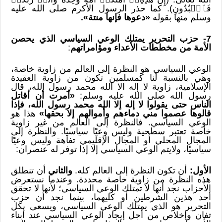
فَٱعۡبُدُونِ). كما حذر الرسول الأكرم صلى الله عليه
وسلم منها بقوله
«دعوها فإنها منتة».
7- حزب التحرير يمتلك الوعي السياسي الذي يحصن
الأمة من مخططات الأعداء ومؤامراتهم
:
الوعي السياسي هو النظرة إلى العالم من زاوية خاصة،
وهي بالنسبة لنا كمسلمين تكون من زاوية العقيدة
الإسلامية، زاوية لا إله الا الله محمد رسول الله، قال
رسول الله صلى الله عليه وسلم:
«أمرت أن أقاتل
الناس حتى يقولوا لا إله إلا الله محمد رسول الله، فإذا
قالوها عصموا مني دماءهم وأموالهم إلا بحقها»
هذا هو
الوعي السياسي. فالنظرة إلى العالم من غير زاوية
خاصة تعتبر سطحية وليس وعيًا سياسيًا. والنظرة إلى
المجال المحلي أو المجال الإقليمي تفاهة وليس وعيًا
سياسيًا، ولايتم الوعي السياسي إلا إذا توفر له عنصران:
الأول:
أن تكون النظرة إلى العالم كله.
والثاني
أن تنطلق
هذه النظرة من زاوية خاصة محددة. وعندما نستعرض
الأحزاب نجد أنها لا تمتلك الوعي السياسي؛ لأنها لا تحقق
أحد هذين الشرطين أو كليهما، بينما نجد أن حزب
التحرير هو الذي يمتلك الوعي السياسي، ويسعى بكل
تفان وإخلاص من أجل إيجاد الوعي السياسي عند أبناء