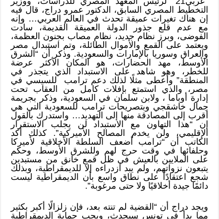
“عربي21” لرئيس المعهد المصري للدراسات، ووزير
التخطيط المصري السابق، الدكتور عمرو دراج، قال فيه
إن هناك تغيرات عميقة تحدث في العالم العربي… وإنه
مع عدم قلع جذور الدولة العميقة القديمة، سادت
الفوضى، وبرز نظام جديد، نظام مصاب بجنون العظمة،
ويعتمد على القمع والأموال الطائلة، وتم استبدال مصر
والعراق وسوريا بالإمارات والسعودية. وذكر أن “الشرق
الأوسط، مهد الحضارات، هو المكان الأكثر عرضة
للخطر، وهو شاهد على الاستبداد الذي يتجذر في
المنطقة” وأعطى مثلًا لذلك دعم ترامب للسيسي في
مصر، والذي استمتع بإفلات كامل من العقاب تحت
إدارة أوباما ، ولابن سلمان في السعودية، وذكر بجريمة
جمال خاشقجي وبتصريحات ترامب للسعودية التي هي
أقرب إلى المصادقة منها إلى التهديد… واستدرك بالقول
إن “هذا التهاون مع الاستبداد لن يجلب الاستقرار
الإقليمي، ولن يخدم المصالح الأميركية”. كذلك أكد
الكاتب أن “ترامب أضعف السلطة الأخلاقية لأميركا
وحلفائها في وقت حرج لهم وللشرق الأوسط، وحكم
على الملايين بالعيش في ظل قمع خانق من مستبدين
يتبعون نزواتهم، ولم يبد ازدراءه إلا للديمقراطية، وبذلك
شجع اعتقادًا على نطاق واسع بأن الديمقراطية ليست
دائمًا جيدة أخلاقيًا ولا حتى مرغوبة”.
ويجد دراج أن “القضية لم تنته بعد، فإن زلزالًا أكبر بكثير
مما بدأ في تونس سيحدث، ويجب حماية الديمقراطية