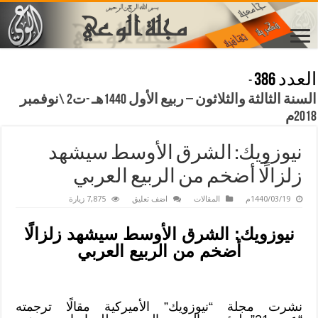
العدد 386
-
السنة الثالثة والثلاثون – ربيع الأول 1440هـ -ت2 \نوفمبر
2018م
نيوزويك: الشرق الأوسط سيشهد
زلزالًا أضخم من الربيع العربي
1440/03/19م
المقالات
اضف تعليق
7,875 زيارة
نيوزويك: الشرق الأوسط سيشهد زلزالًا
أضخم من الربيع العربي
نشرت مجلة “نيوزويك” الأميركية مقالًا ترجمته