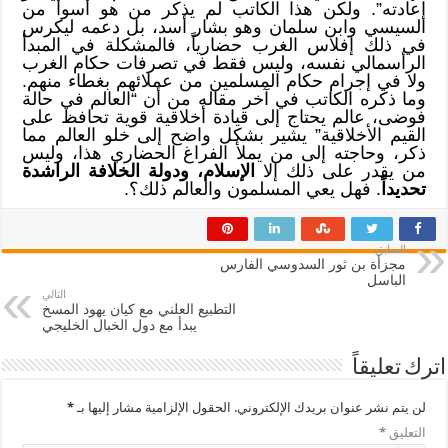
إعادته”. ولكن هذا الكاتب لم يذكر من هو أسوأ من
السيسي وابن سلمان وهو بشار أسد، بل دعمه ليكرس
في ذلك إفلاس الغرب حضارياً، فالمشكلة في المبدأ
الرأسمالي نفسه، وليس فقط في تصرفات حكام الغرب
ولا في إجرام حكام المسلمين من عملائهم بغطاء منهم.
وما ذكره الكاتب في آخر مقاله من أن “العالم في حالة
فوضى، عالم يحتاج إلى قيادة أخلاقية قوية تحافظ على
القيم الأخلاقية” يشير بشكل واضح إلى خلو العالم مما
ذكر، وحاجته إلى من يملأ الفراغ الحضاري هذا، وليس
من يقدر على ذلك إلا
الإسلام، ودولة الخلافة الراشدة
تحديداً
. فهل يعي المسلمون والعالم ذلك؟.
السابق
مجزأة بن ثور السدوسي الفارس
الباسل
التالي
التطبيع العلني مع كيان يهود المسخ
يبدأ مع دول الخبال الخليجي
اترك تعليقاً
لن يتم نشر عنوان بريدك الإلكتروني.
الحقول الإلزامية مشار إليها بـ
*
التعليق
*