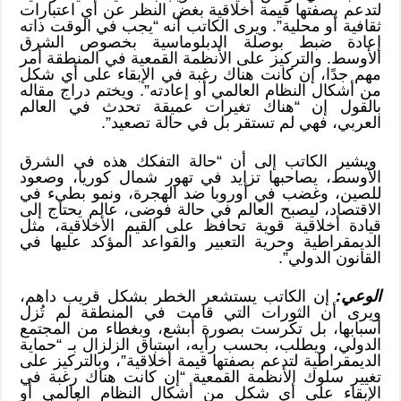
لتدعم بصفتها قيمة أخلاقية بغض النظر عن أي اعتبارات
ثقافية أو محلية”. ويرى الكاتب أنه “يجب في الوقت ذاته
إعادة ضبط بوصلة الدبلوماسية بخصوص الشرق
الأوسط. والتركيز على الأنظمة القمعية في المنطقة أمر
مهم جدًا، إن كانت هناك رغبة في الإبقاء على أي شكل
من أشكال النظام العالمي أو إعادته”. ويختم دراج مقاله
بالقول إن “هناك تغيرات عميقة تحدث في العالم
العربي، فهي لم تستقر بل في حالة تصعيد”.
ويشير الكاتب إلى أن “حالة التفكك هذه في الشرق
الأوسط، يصاحبها تزايد في تهور شمال كوريا، وصعود
للصين، وغضب في أوروبا ضد الهجرة، ونمو بطيء في
الاقتصاد، ليصبح العالم في حالة فوضى، عالم يحتاج إلى
قيادة أخلاقية قوية تحافظ على القيم الأخلاقية، مثل
الديمقراطية وحرية التعبير والقواعد المؤكد عليها في
القانون الدولي”.
الوعي:
إن الكاتب يستشعر الخطر بشكل قريب داهم،
ويرى أن الثورات التي قامت في المنطقة لم تُزل
أسبابها، بل تكرست بصورة أبشع، وبغطاء من المجتمع
الدولي، ويطلب، بحسب رأيه، استباق الزلزال بـ “حماية
الديمقراطية لتدعم بصفتها قيمة أخلاقية”، وبالتركيز على
تغيير سلوك الأنظمة القمعية “إن كانت هناك رغبة في
الإبقاء على أي شكل من أشكال النظام العالمي أو