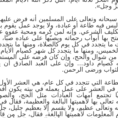
زّ وجل».
 سبحانه وتعالى على المسلمين أنه فرض عليهم
 ليس فيه طاعة أو عبادة، ولا يوجد عمل يقوم 
لتكليف الشرعي. وإنه لمن كرمه ومحبة عفوه ع
بها أبواب رحماته ويصبّها على عباده صبًّا، و
ا يتجدد في كل يوم كالصلاة، ومنها ما يتجدد
الخميس، ومنها ما يتجدد كل شهر كصيام الأيام 
 شوال والحج، وإن كان فرضه على المستطي
له كصيام داود… وإن على العبد الصادق أن
لثواب ورضى الرحمن.
اعة التي تتجدد في كل عام، هي العشر الأو
في العشر على عمل يعمله في بيته يكون أفضل
ا تجتمع أمهات العبادات مثل الحج، والصوم
عالى بها لأهميتها البالغة والعظيمة، فقال في
 سبحانه وتعالى عظيم، ولا يقسم إلا بعظيم جليل، جل
المعلومات لأهميتها البالغة، فقال، جل من قائل: ]وَيَ