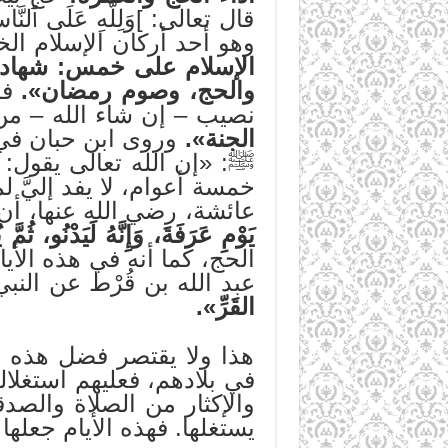
قال تعالى: ]وَلِلَّهِ عَلَى ٱلنَّاسِ حِ
وهو أحد أركان الإسلام ا
الإسلام على خمس: شهادة أن
والحج، وصوم رمضان».
فمن
نصيب – إن شاء الله – من
الجنة».
وروى ابن حبان في
ﷺ: «إن الله تعالى يقول:
خمسة أعوام، لا يفد إليّ
عائشة، رضي الله عنها، أ
يَوْمِ عَرَفَةَ، وَإِنَّهُ لَيَدْنُو، ثُمَّ
الحج، كما أنه في هذه الأيا
عبد الله بن قُرْط عن النب
القَرِّ».
هذا ولا يقتصر فضل هذه ا
في بلادهم، فعليهم استغلا
والإكثار من الصلاة والصد
يستغلها. فهذه الأيام جعلها