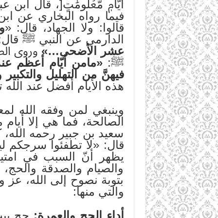
أَيَّامٖ مَّعۡلُومَٰتٍ[، قا
فيما رواه البخاري عن اب
قالوا: ولا الجهاد، قال: «
و
الدارمي عن النبي ﷺ قال:
عشر الأضحى…»
وروى الط
ﷺ:
«مامن أيّام أعظم عند 
فيهنَّ من التهليل والتكبير 
هذه الأيام أفضل عند الله 
وينبغي لمن وفقه الله لمع
الصالحة، فما هي إلا أيام
سعيد بن جبير رحمه الله، كا
قال: «لا تطفئوا سرجكم لي
يظهر أنّ السبب في امتيا
والصيام والصدقة والحج، 
بتوبة نصوح إلى الله، عز و
والتي منها:
أداء الحج والعمرة:
حج بيت 