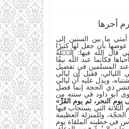
م أجرها
أمتي ما بين الستين إلى
عوضها بأن جعل لها كثيرًا
ال الله فيها: ]لَيۡلَةُ
ها فكأنما عبد الله نيفًا
عند المسلمين في تفضيل
الليالي، فقيل إن ليالي
تباه، ويدل عليه أن ليالي
وعشر ذي الحجة إنما فضل
 روى أبو داود في سننه من
يوم النحر، ثم يوم القَرِّ»
 الثلاثة التي يستجاب فيها
لحجّة، وللمنزلة العظيمة
ناس في خطبته الملقاة يوم
دودات لا يُردّ فيهن الدعاء،