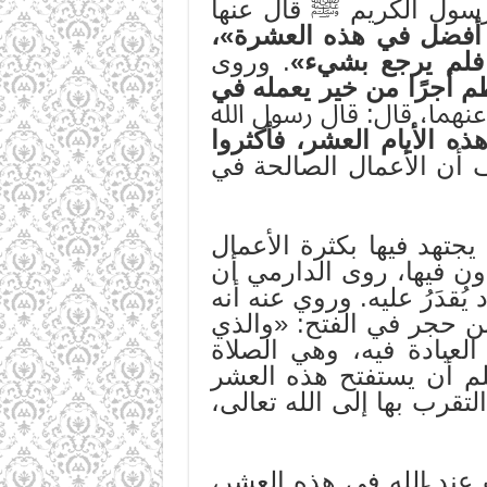
ن الرسول الكريم ﷺ قال عنها
م أفضل في هذه العشرة»،
 فلم يرجع بشيء»
. وروى
م أجرًا من خير يعمله في
عنهما، قال: قال رسول الله
ذه الأيام العشر، فأكثروا
أن الأعمال الصالحة في
جتهد فيها بكثرة الأعمال
ون فيها، روى الدارمي أن
ُقدَرُ عليه. وروي عنه أنه
بن حجر في الفتح: «والذي
لعبادة فيه، وهي الصلاة
لم أن يستفتح هذه العشر
تقرب بها إلى الله تعالى،
عند الله في هذه العشر،