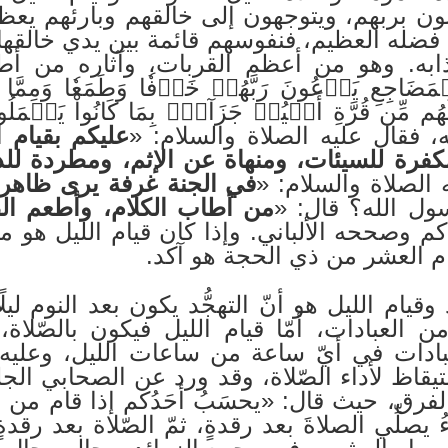
نون بربهم، ويتوجهون إلى خالقهم وبارئهم ي
 فضله العظيم، فنفوسهم قائمة بين يدي خالقها
ه. وهو من أعظم القربات، وآثاره من أطي
، فقال عليه الصلاة والسلام: «
عليكم بقيام ا
مكفرة للسيئات، ومنهاة عن الإثم، ومطردة لل
 الصلاة والسلام: «
في الجنة غرفة يرى ظاهرها
ول الله؟ قال: «
من أطاب الكلام، وأطعم الط
كم وصححه الألباني. وإذا كان قيام الليل هو 
ام العشر من ذي الحجة هو آكد.
قيام الليل هو أنّ التهجُّد يكون بعد النوم ليلً
العبادات، أمّا قيام الليل فيكون بالصّلاة، وال
ادات في أيّ ساعة من ساعات الليل، وعليه فإ
لاستيقاظ لأداء الصّلاة، وقد ورد عن الصحابي ا
لفرق، حيث قال: «يحسَبُ أحَدُكم إذا قام من الل
المرءُ يصلِّي الصلاةَ بعد رقدةٍ، ثمّ الصّلاة بعد ر