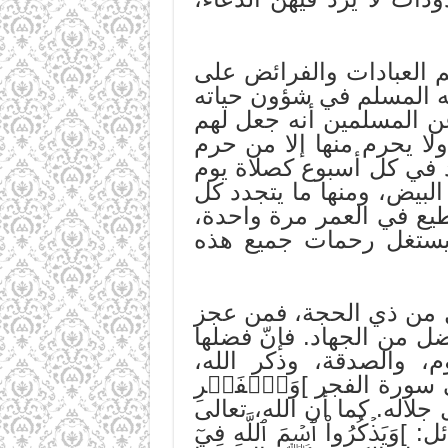
 العبادات والفرائض على
به المسلم في شؤون حياته
ن المسلمين أنه جعل لهم
لا يحرم منها إلا من حرم
 في كل أسبوع كصلاة يوم
البيض، ومنها ما يتجدد كل
ع في العمر مرة واحدة،
 يستغل رحمات جميع هذه
ل من ذي الحجة، فمن عجز
 من الجهاد. فإنّ فضلها
، والصدقة، وذكر الله،
 سورة الفجر ]وَٱلۡفَجۡرِ
 جلاله. كما أن الله، تعالى
ذۡكُرُواْ ٱسۡمَ ٱللَّهِ فِيٓ