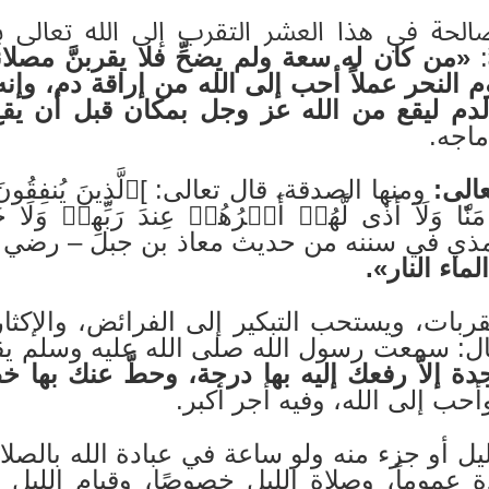
الحة في هذا العشر التقرب إلى الله تعالى 
:
«من كان له سعة ولم يضحِّ فلا يقربنَّ مصلان
 النحر عملاً أحب إلى الله من إراقة دم، وإنه 
الدم ليقع من الله عز وجل بمكان قبل أن يقع
ماجه.
الى:
ومنها الصدقة، قال تعالى: ]ٱلَّذِينَ يُنفِقُونَ أَ
واْ مَنّٗا وَلَآ أَذٗى لَّهُمۡ أَجۡرُهُمۡ عِندَ رَبِّهِمۡ و
اء النار».
قربات، ويستحب التبكير إلى الفرائض، والإكث
ال: سمعت رسول الله صلى الله عليه وسلم ي
دة إلاّ رفعك إليه بها درجة، وحطَّ عنك بها خ
حب إلى الله، وفيه أجر أكبر.
 أو جزء منه ولو ساعة في عبادة الله بالصلاة 
دة عموماً، وصلاة الليل خصوصًا، وقيام الل