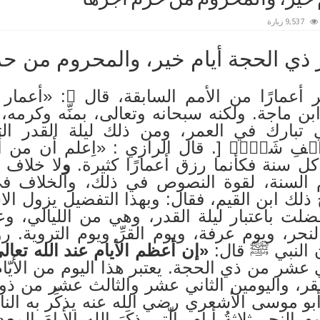
9,537 زيارة
 ذي الحجة أيام خير، والمحروم من حر
 أعمارًا من الأمم السابقة، قال ﷺ: «أعمار 
ن ماجة. ولكنه سبحانه وتعالى، بمنِّه وكرمه، 
تبارك في العمر، ومن ذلك ليلة القدر التي ق
لۡفِ شَهۡرٖ [. قال الرازي : «اِعلم أن من أحيا
كل سنة فكأنما رزق أعمارًا كثيرة.
و
لا خلاف 
م السنة، لقوة النصوص في ذلك، والخلاف في 
ك ابن القيم، فقال: وبهذا التفضيل يزول الاش
لت باعتبار ليلة القدر، وهي من الليالي، 
 النحر، ويوم عرفة، ويوم القرِّ ويوم التروية.
 النبي ﷺ قال:
«إن أعظم الأيام عند الله تعالى 
 عشر من ذي الحجة. يعتبر هذا اليوم من الأيّام
قر، واليومين الثاني عشر والثالث عشر من ذو ا
ان أبو موسى الأشعري رضي الله عنه يذكِّر به ال
لنحر ثلاثةُ أيام، الّتي ذكَرَ الله الأيامَ المع