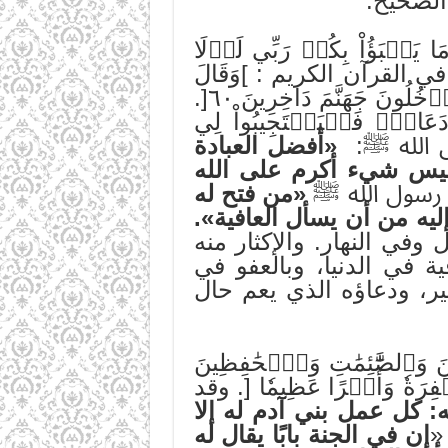
 الصحيح.
ؤُاْ بِكُمۡ رَبِّي لَوۡلَا
ي القرآن الكريم : ]وَقَالَ
رَبُّكُمُ ٱدۡعُونِيٓ أَسۡتَجِبۡ لَكُمۡۚ إِنَّ ٱلَّذِينَ يَسۡتَكۡبِرُونَ عَنۡ عِبَادَتِي سَيَدۡخُلُونَ جَهَنَّمَ دَاخِرِينَ ٦٠[.
 دَعَانِۖ فَلۡيَسۡتَجِيبُواْ لِي
‏ «أفضل العبادة
ليس شيء أكرم على الله
ال رسول الله ﷺ
‏ «من فتح له
ليه من أن يسأل العافية».
في النهار. والإكثار منه
ة في الدنيا، وبالعفو في
ير، ودعاؤه الذي يعم حال
ينَ وَٱلصَّٰٓئِمَٰتِ وَٱلۡحَٰفِظِينَ
َّغۡفِرَةٗ وَأَجۡرًا عَظِيمٗا [. وقد
ه: كل عمل بني آدم له إلا
«
إن في الجنة بابًا يقال له