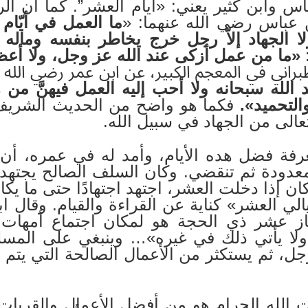
ل ابن عباس وابن كثير يعني: «أيام العشر”. كما أ
ن عباس رضي الله عنهما: «
ما العمل في أيّا
لا الجهاد إلاّ رجل خرج يخاطر بنفسه وماله
«ما من عمل أزكى عند الله عز وجل، ولا أعظ
براني في المعجم الكبير، عن ابن عمر رضي الله 
الله سبحانه ولا أحب إليه العمل فيهنَّ من ه
والتحميد».
فكما هو واضح من الحديث الشريف 
تعالى من الجهاد في سبيل الله.
رفة فضل هده الأيام، وأمد له في عمره، أن ي
 معدودة ثم تنقضي. وكان السلف الصالح يجتهد
ن إذا دخلت العشر، اجتهد اجتهادًا حتى ما يكاد ي
الي العشر» كناية عن القراءة والقيام. وقال ا
ز عشر ذي الحجة هو لمكان اجتماع أمهات ا
ولا يأتي ذلك في غيره»… وينبغي على المس
جل، ثم يستكثر من الأعمال الصالحة التي يتم ال
الله الحرام هو من أفضل الأعمال والقربات 