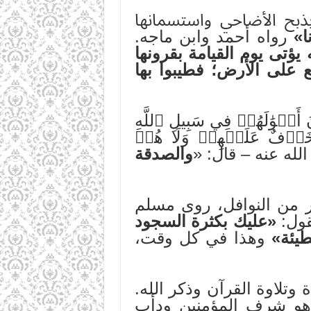
بذبح الأضاحي واستسمانها
ا»
رواه أحمد وابن ماجه.
يؤتى يوم القيامة بقرونها
 على الأرض؛ فطيبوا بها
مۡوَٰلَهُمۡ فِي سَبِيلِ ٱللَّهِ
َلَا خَوۡفٌ عَلَيۡهِمۡ وَلَا هُمۡ
والصدقة
ار من النوافل، روى مسلم
قول:
«عليك بكثرة السجود
طيئة»
وهذا في كل وقت،
وتلاوة القرآن وذكر الله.
يل هو شرف المؤمنين ودأب