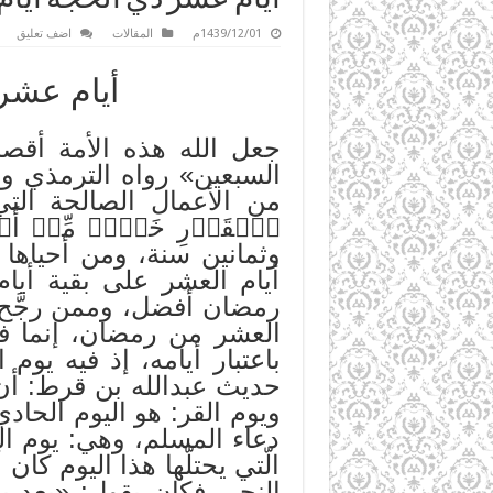
1439/12/01م
المقالات
اضف تعليق
أيام عشر
جعل الله هذه الأمة أقصر
السبعين» رواه الترمذي واب
من الأعمال الصالحة التي 
ٱلۡقَدۡرِ خَيۡرٞ مِّنۡ أَ
وثمانين سنة، ومن أحياها 
أيام العشر على بقية أيا
رمضان أفضل، وممن رجَّح ذل
العشر من رمضان، إنما فض
باعتبار أيامه، إذ فيه يوم
حديث عبدالله بن قرط: أن
ويوم القر: هو اليوم الحادي
دعاء المسلم، وهي: يوم ال
الّتي يحتلّها هذا اليوم ك
النحر، فكان يقول: «بعد يوم ا