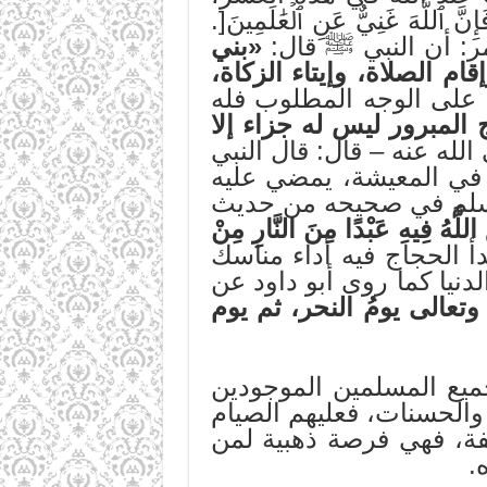
َ ٱللَّهَ غَنِيٌّ عَنِ ٱلۡعَٰلَمِينَ[.
ر: أن النبي ﷺ قال:
«بني
م الصلاة، وإيتاء الزكاة،
كه على الوجه المطلوب فله
 المبرور ليس له جزاء إلا
ه عنه – قال: قال النبي
 في المعيشة، يمضي عليه
 مسلم في صحيحه من حديث
اللَّهُ فِيهِ عَبْدًا مِنَ النَّارِ مِنْ
دأ الحجاج فيه أداء مناسك
لدنيا كما روى أبو داود عن
وتعالى يومُ النحر، ثم يوم
ميع المسلمين الموجودين
والحسنات، فعليهم الصيام
لفة، فهي فرصة ذهبية لمن
.