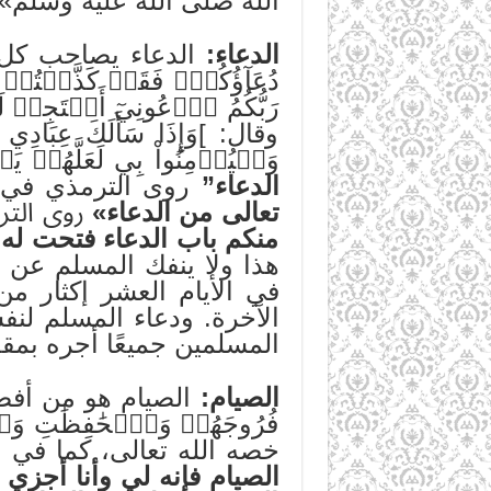
الله صلَّى اللهُ عليه وسلَ
الدعاء:
الدعاء يصاحب كل الع
دُعَآؤُكُمۡۖ فَقَدۡ كَذَّبۡتُمۡ 
وقال: ]وَإِذَا سَأَلَكَ عِبَادِي 
وَلۡيُؤۡمِنُواْ بِي لَعَلَّهُمۡ يَرۡشُدُونَ ١٨٦[. وعن ابن عباس ‏قا
الدعاء
”
روى الترمذي في سنن
تعالى من الدعاء»
روى الترمذ
منكم باب الدعاء فتحت له أ
هذا ولا ينفك المسلم عن ا
في الأيام العشر إكثار من
الآخرة. ودعاء المسلم لنف
المسلمين جميعًا أجره بمقد
الصيام:
الصيام هو من أفضل
فُرُوجَهُمۡ وَٱلۡحَٰفِظَٰتِ وَٱلذَّٰك
خصه الله تعالى، كما في 
الصيام فإنه لي وأنا أجزي 