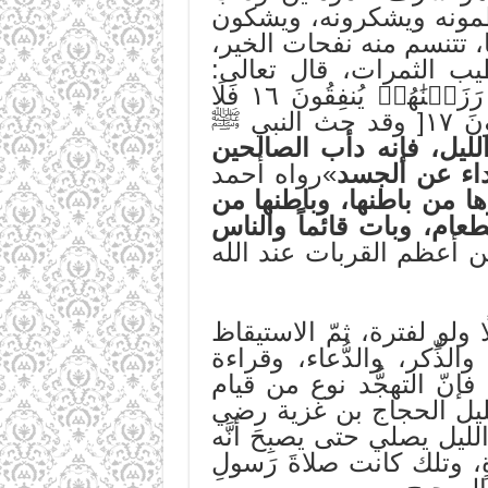
عظمونه ويشكرونه، ويشكون
، تتنسم منه نفحات الخير،
ب الثمرات، قال تعالى:
]تَتَجَافَىٰ جُنُوبُهُمۡ عَنِ ٱلۡمَضَاجِعِ يَدۡعُونَ رَبَّهُمۡ خَوۡفٗا وَطَمَعٗا وَمِمَّا رَزَقۡنَٰهُمۡ يُنفِقُونَ ١٦ فَلَا
تَعۡلَمُ نَفۡسٞ مَّآ أُخۡفِيَ لَهُم مِّن قُرَّةِ أَعۡيُنٖ جَزَآءَۢ بِمَا كَانُواْ يَعۡمَلُونَ ١٧[ وقد حث النبي ﷺ
لليل، فإنه دأب الصالحين
داء عن الجسد
»رواه أحمد
 من باطنها، وباطنها من
عام، وبات قائماً والناس
من أعظم القربات عند الله
ا ولو لفترة، ثمّ الاستيقاظ
ذِّكر، والدُّعاء، وقراءة
نّ التهجُّد نوع من قيام
لجليل الحجاج بن غزية رضي
يل يصلي حتى يصبِحَ أنَّه
قدةٍ، وتلك كانت صلاةَ رَسولِ