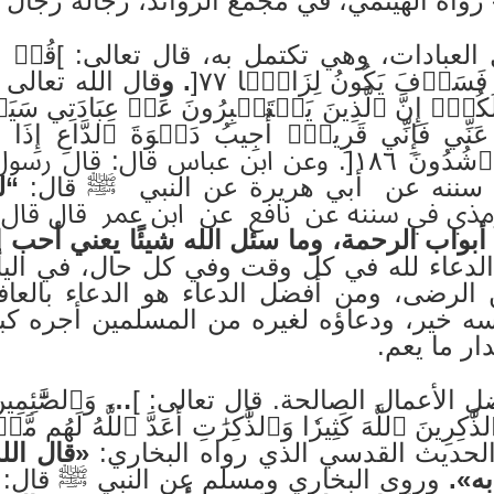
ّم» رواه الهيثمي، في مجمع الزوائد، رجاله رجال
بادات، وهي تكتمل به، قال تعالى: ]قُلۡ مَا يَعۡبَ
فَسَوۡفَ يَكُونُ لِزَامَۢا ٧٧[
. و
قال الله تعالى ف
عَنِّي فَإِنِّي قَرِيبٌۖ أُجِيبُ دَعۡوَةَ ٱلدَّاعِ إِذَا
ل: ‏قال رسول الله ﷺ‏‏:
ه ‏عن ‏ ‏أبي هريرة ‏‏عن النبي ‏ ﷺ‏ ‏قال:
“
‏
ي في سننه ‏عن ‏ ‏نافع ‏ ‏عن ‏ ‏ابن عمر ‏ ‏قال ‏ق
بواب الرحمة، وما سئل الله شيئًا ‏يعني ‏أحب إ
لدعاء لله في كل وقت وفي كل حال، في اليل و
 الرضى، ومن أفضل الدعاء هو الدعاء بالعافي
سه خير، ودعاؤه لغيره من المسلمين أجره كب
ار ما يعم.
 الأعمال الصالحة. قال تعالى: ]
…
وَٱلصَّٰٓئِمِ
ِرِينَ ٱللَّهَ كَثِيرٗا وَٱلذَّٰكِرَٰتِ أَعَدَّ ٱللَّهُ لَهُم م
الحديث القدسي الذي رواه البخاري:
«قال الل
به».
وروى البخاري ومسلم عن النبي ﷺ قال: 