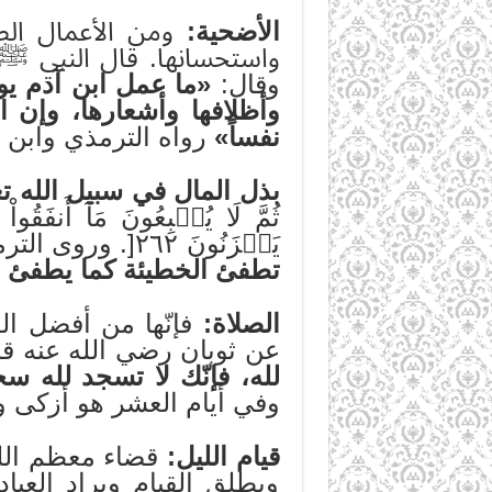
الأضحية:
ومن الأعمال الص
واستحسانها. قال النبي ﷺ
وقال:
«ما عمل ابن آدم يوم
وأظلافها وأشعارها، وإن 
نفساً»
رواه الترمذي وابن 
بذل المال في سبيل الله تع
ثُمَّ لَا يُتۡبِعُونَ مَآ أَنفَقُ
يَحۡزَنُونَ ٢٦٢[. وروى الترمذي في سننه من حديث معاذ بن جبل – رضي الله عنه – قال: «
تطفئ الخطيئة كما يطفئ الم
الصلاة:
فإنّها من أفضل ال
عن ثوبان رضي الله عنه ق
لله، فإنّك لا تسجد لله سج
وفي أيام العشر هو أزكى وأ
قيام الليل:
قضاء معظم الليل
ويطلق القيام ويراد العبا