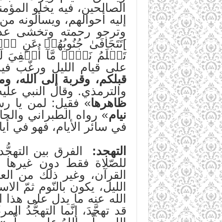
الصالحين، فيه يخلو المؤم
إليه أحوالهم، ويسألونه من
وترجو رحمته وتخشى عذاب
على قيام الليل ورغّب فيه
قبلكم، وقربة إلى الله، و
والترمذي. وقال النبي عليه
ظاهرها
» فقيل: لمن يا رس
نيام
» رواه الطبراني والحا
في سائر الأيام، فهو في أي
التهجد:
الفرق بين التهجُّد و
للصّلاة فقط دون غيرها من 
القرآن، وغير ذلك من العب
الليل، يكون بالنّوم ثمّ ا
الله عنه ما يدل على هذا ا
قد تهجَّدَ، إنَّما التهجُّدُ 