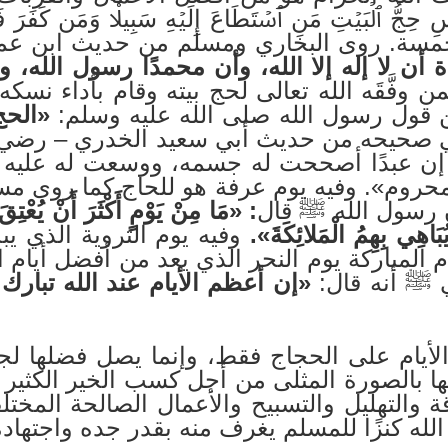
جُّ ٱلۡبَيۡتِ مَنِ ٱسۡتَطَاعَ إِلَيۡهِ سَبِيلٗاۚ وَمَن كَفَرَ فَإِنّ
لخمسة. روى البخاري ومسلم من حديث ابن عم
 لا إله إلا الله، وأن محمدًا رسول الله، وإقا
 وفَّقَه الله تعالى لحج بيته وقام بأداء نس
 قول رسول الله صلى الله عليه وسلم:
«الحج
 صحيحه من حديث أبي سعيد الخدري – رضي الل
 إن عبدًا أصححت له جسمه، ووسعت له عليه
َ لمحروم». وفيه يوم عرفة هو للحاج كما روى
ن رسول الله ﷺ قال
: «مَا مِنْ يَوْمٍ أَكْثَرَ أَنْ يُعْتِقَ 
 يُبَاهِي بِهِمُ الْمَلائِكَةَ».
وفيه يوم التروية الذي يب
م المباركة يوم النحر الذي يعد من أفضل أيام ا
ي ﷺ أنه قال:
«إن أعظم الأيام عند الله تبارك 
لأيام على الحجاج فقط، وإنما يصل فضلها لج
لها بالصورة المثلى من أجل كسب الخير الكثير 
قة والتهليل والتسبيح والأعمال الصالحة المخت
 الله كنزًا للمسلم يغرف منه بقدر جده واجتهاده