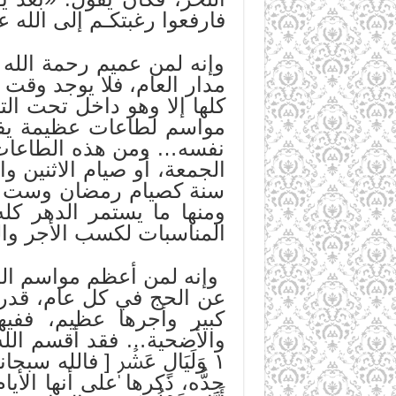
فارفعوا رغبتكـم إلى الله ع
وإنه لمن عميم رحمة الله
مدار العام، فلا يوجد وقت
كلها إلا وهو داخل تحت ا
مواسم لطاعات عظيمة يفتح 
نفسه… ومن هذه الطاعات م
الجمعة، أو صيام الاثنين و
سنة كصيام رمضان وست من
ومنها ما يستمر الدهر ك
المناسبات لكسب الأجر وا
وإنه لمن أعظم مواسم الط
عن الحج في كل عام، قدر 
كبير وأجرها عظيم، ففيه
والأضحية… فقد أقسم الله ت
١ وَلَيَالٍ عَشۡرٖ [ فالله
جدُّه، ذكرها على أنها الأيام 