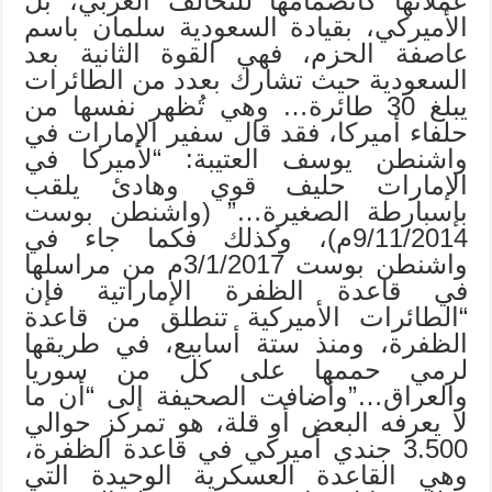
عملائها كانضمامها للتحالف العربي، بل
الأميركي، بقيادة السعودية سلمان باسم
عاصفة الحزم، فهي القوة الثانية بعد
السعودية حيث تشارك بعدد من الطائرات
يبلغ 30 طائرة… وهي تُظهر نفسها من
حلفاء أميركا، فقد قال سفير الإمارات في
واشنطن يوسف العتيبة: “لأميركا في
الإمارات حليف قوي وهادئ يلقب
بإسبارطة الصغيرة…” (واشنطن بوست
9/11/2014م)، وكذلك فكما جاء في
واشنطن بوست 3/1/2017م من مراسلها
في قاعدة الظفرة الإماراتية فإن
“الطائرات الأميركية تنطلق من قاعدة
الظفرة، ومنذ ستة أسابيع، في طريقها
لرمي حممها على كل من سوريا
والعراق…”وأضافت الصحيفة إلى “أن ما
لا يعرفه البعض أو قلة، هو تمركز حوالي
3.500 جندي أميركي في قاعدة الظفرة،
وهي القاعدة العسكرية الوحيدة التي