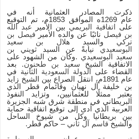
ذكرت المصادر العثمانية أنه في
عام 1269ه الموافق 1853م، تم التوقيع
على
اتفاقية البريمي
بين الأمير
عبد الله
بن فيصل
نائبًا عن والده الأمير
فيصل بن
تركي
والسيد
هلال بن سعيد
البوسعيدي
نيابةً عن السيد
ثويني بن
سعيد البوسعيدي
.وكان من الشهود على
الاتفاقية الشيخ
سعيد بن طحنون
. بعد
القضاء على
الدولة السعودية الثانية
في
عام 1891م، انتقل الصراع بين الشيخ زايد
بن خليفة آل نهيان وقائمام قطر الذي
يعتبر ممثلًا للعثمانيين، وتزايد النفوذ
البريطاني في منطقة شرق شبه الجزيرة
العربية الذي أدى إلى توقيع اتفاقية حماية
بين بريطانيا وكل من شيوخ الساحل
والشيخ
قاسم آل ثاني
– حاكم قطر.
تسبب تحرير عمان من السيطرة