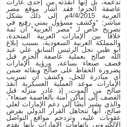
تدعمه، بل إنها أنقذته من إحدى غارات
عاصفة الحزم! فقد أشار موقع مصر
العربية 4/4/2015م إلى ذلك بشكل
مباشر: “وكشف مسؤول يمني رفيع في
تصريح خاص لـ “مصر العربية” أن ثمة
خلافًا بين الإمارات العربية المتحدة،
والمملكة العربية السعودية، بسبب إبلاغ
أبو ظبي نجل الرئيس السابق علي عبد
الله صالح بعملية عاصفة الحزم قبل
قصف صنعاء بساعة، ورؤية الإمارات
بضرورة الحفاظ على صالح وبقائه ضمن
أي مبادرة للحل، وكشف أن تسريب
الإمارات موعد العملية العسكرية أنقذ
صالح من الموت، إذ غادر منزله قبل
القصف إلى أماكن آمنة بالعاصمة صنعاء”.
والذي يشير أيضًا إلى دعم الإمارات لعلي
صالح، أنها تتجاهل القرار الدولي بفرض
عقوبات عليه، وتزدحم مواقع التواصل
الإلكتروني باتهامات الإمارات بأنها تقدم