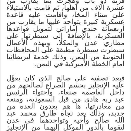
قرية ذو باب وهجرت بما يقارب من
عشرة آلاف من أهلها، ثم قامت بالاستيلاء
على ميناء المخا، وأقامت عليه قاعدة
عسكرية كبيرة يتواجد عليها ما يقارب من
أربعمائة جندي إماراتي لتمويل قواعدها
العسكرية، بالإضافة إلى سيطرتها على
مطاري عدن والمكلا، وبهذه الأعمال
سيطرت سيطرة مطبقة على المحافظات
الجنوبية من اليمن، وذلك خدمة لبريطانيا
أمام الخطة الأميركية في اليمن.
فبعد تصفية علي صالح الذي كان يعوِّل
عليه الإنجليز بحسم الصراع لصالحهم من
داخل العاصمة صنعاء، واحتواء الرئيس
عبد ربه هادي من قبل السعودية، ومنعه
من مغادرتها، ها هم يعدون العدة من
جديد، وذلك بعد نجاة طارق محمد عبد
الله صالح وأخيه وتواجدهما في عدن
ليقوما بالدور الموكل إليهما من الإنجليز