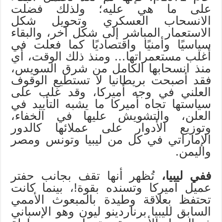
على ما هي عليه؛ ولذلك فضلت
الانسحاب العسكري وتحويل شكل
الاستعمار المباشر إلى شكل آخر، والبقاء
سياسيًا وأمنيًا واقتصاديًا كما فعلت في
أغلب مستعمراتها… ومنذ ذلك الوقت، أي
منذ انسحابها الكامل من شرق السويس،
فقد أصبحت بريطانيا لا تستطيع الوقوف
العلني في وجه أميركا، وقد غلب على
سياستها تجاه أميركا ما يشبه التأييد في
العلن، والتشويش عليها في الخفاء،
وتوزيع الأدوار على عملائها كالدور
الإماراتي في كل من ليبيا وتونس ومصر
واليمن.
ففي ليبيا،
تُظهر أنها تقف بجانب حفتر
عميل أميركا وتسنده بقوة!، بينما كانت
تحتفظ بعلاقة وطيدة بالمبعوث الأممي
السابق لليبيا برناردينو ليون وهو الإسباني