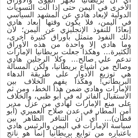
الأخرى في اليمن حتى إذا آلت التسويات
الدولية لإبعاد هادي عن المشهد السياسي
في اليمن، فلا يكون وقتها إبعاد هادي
إبعادًا للنفوذ الإنجليزي عن اليمن؛ لأن
ذلك النفوذ متمثل بأوراق كثيرة أخرى،
وما هادي إلا واحدة من هذه الأوراق
الكثيرة… وهكذا جعلت بريطانيا الإمارات
تدعم علي صالح… وكلا الرجلين هادي
وصالح من أشياع بريطانيا، ولكن المسألة
هي توزيع الأدوار على طريقة الدهاء
البريطاني! وهكذا يفهم الخلاف بين
الإمارات وهادي ضمن هذا الخط، ومن ثم
الاستقبال الفاتر له في أبو ظبي، والخلاف
على منع الإمارات لهادي من عزل مدير
أمن المطار في عدن صلاح العميري (أبو
قطان)… أي أن التنافر الظاهر بين
سياسة الإمارات في اليمن والرئيس هادي
باعتباره من توابع بريطانيا إنما هو ناتج