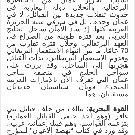
البرتغالية وانحلال دولة اليعاربة في
حدوث تنقلات جديدة بين القبائل، لا في
عمان وحدها، بل في شرقي
شبه الجزيرة
العربية
كلها، إذ ساد الأمان ساحل
الخليج
العربي
بعد فترة طويلة من الصراع في
العهد
البرتغالي
. وخلال فترة تقارب من
70 عامًا، ما بين انتهاء الاستعمار البرتغالي
وقدوم الاستعمار البريطاني، بدأت القبائل
هجرتها إلى الساحل. وقد برزت على
سواحل الخليج في منطقة
ساحل
عمان
التي تعرف الآن
بالإمارات العربية
المتحدة
قوتان سياسيتان جديدتان
مستقلتان، هما:
القوة البحرية
: تتألف من حلف قبائل بني
غافر (وهو أحد حلفي القبائل العمانية)
يتزعمه
القواسم
، وهم قبيلة عمانية عربية،
وقد ورد في كتاب “نهضة الأعيان” للمؤرخ