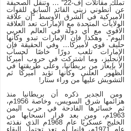
تملك مقاتلات إف-22” … وتنقل الصحيفة
عن أنطوني زيني القائد السابق للقوات
الأميركية في الشرق الأوسط “إن علاقة
الولايات المتحدة مع الإمارات تعد العلاقة
الأقوى مع أي دولة في العالم العربي
اليوم”. وهكذا فإن الإمارات تبدو وكأنها
حليف قوي لأميركا… وفي الحقيقة فإن
الإمارات تلعب دورًا خاصًا لحساب
الإنجليز، وما اشتركت في حروب أميركا
إلا بإيعاز من بريطانيا، وعلى طريقتها في
الظهور العلني وكأنها تؤيد أميركا ثم
التشويش عليها من وراء ستار!
ومن الجدير ذكره أن بريطانيا منذ
هزائمها شرق السويس، وخاصة 1956م،
ثم خسائرها الفادحة في حرب اليمن
1963م، ومن بعد قرار انسحابها من
الخليج عسكريًا عام 1968م الذي نفذته
عام 1971م، فإنها لم تعد تحتمل البقاء