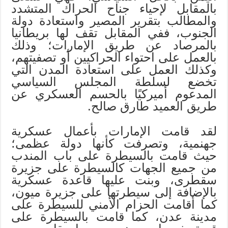
بالمقابل لإحياء جناح الحراك المتشدد
والمطالب بتقرير المصير واستعادة دولة
الجنوب، ففي المقابل تقف لها بريطانيا
بالمرصاد عن طريق الإمارات؛ وذلك
بالعمل على احتواء الحراكيين أو تصفيتهم،
وكذلك العمل على استعادة المدن التي
تخضع لسلطة المجلس السياسي
المدعوم أميركيًا بالحسم العسكري عن
طريق العميد طارق صالح.
لقد قامت الإمارات بأعمال عسكرية
جهنمية، وتصرفت كأنها دولة عظمى؛
حيث قامت بالسيطرة على باب المندب
من جميع الجهات كالسيطرة على جزيرة
سقطرى، وبنت عليها قاعدة عسكرية
بالإضافة إلى سيطرتها على جزيرة ميون،
كما أقامت الحزام الأمني للسيطرة على
مدينة عدن، كما قامت بالسيطرة على