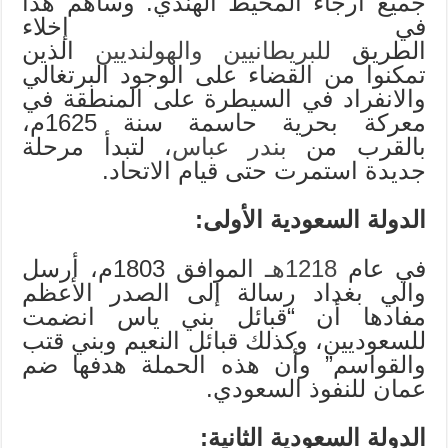
جميع أرجاء المحيط الهندي. وساهم هذا
في إخلاء
الطريق
للبريطانيين
والهولنديين
الذين
تمكنوا من القضاء على الوجود البرتغالي
والانفراد في السيطرة على المنطقة في
معركة بحرية حاسمة سنة 1625م،
بالقرب من
بندر عباس
، لتبدأ مرحلة
جديدة استمرت حتى قيام الاتحاد.
الدولة السعودية الأولى:
في عام
1218هـ
الموافق 1803م، أرسل
والي بغداد رسالة إلى الصدر الأعظم
مفادها أن “قبائل بني ياس انضمت
للسعوديين، وكذلك قبائل النعيم وبني قتب
والقواسم” وأن هذه الحملة هدفها ضم
عمان للنفوذ السعودي.
الدولة السعودية الثانية: