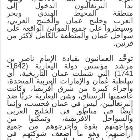
بدأ
البرتغاليون
الدخول إلى
منطقة
المحيط الهندي
وبحر
العرب
وخليج عمان
والخليج العربي
،
وسيطروا على جميع الموانئ الواقعة على
سواحل عمان والمنطقة بالكامل لأكثر من
قرنين.
توحَّد العمانيون بقيادة الإمام
ناصر بن
مرشد
مؤسس
دولة اليعاربة
(1642-
1741) التي شملت عمان التاريخية، أي
سلطنة عُمان والإمارات العربية المتحدة،
وأجزاء كبيرة من شرق أفريقيا، وكانت
عاصمتها
الرستاق
، وشن اليعاربة حربًا ضد
البرتغاليين، ليس في عمان فحسب، وإنما
أيضًا في مناطق في الخليج العربي
والسواحل الأفريقية، وتمكنوا من
مواجهتهم بقوة وأخرجوهم من جميع
أراضيهم؛ وهو ما أضعف شوكتهم في