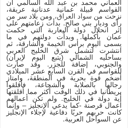
العماني محمد بن عبد الله السالمي أن
القواسم قبيلة عمانية عدنانية عريقة،
نزحت من
سواد العراق،
ومن بلاد سر من
رأى وديار بني صالح. بدأت زعامتهم على
إثر انحلال دولة اليعاربة التي حكمت
عمان بأكملها. وبدأت دولتهم في ما
يسمى اليوم برأس الخيمة والشارقة، ثم
انتشرت لتشمل شرق الخليج العربي
بساحليه الشمالي (يتبع اليوم لإيران)
والجنوبي، إضافة للجزر. وقد صارت
للقواسم في القرن السابع عشر الميلادي
أضخم قوة بحرية في المنطقة، وامتاز
رجالها بالصلابة والشجاعة، فأقلقوا
بريطانيا في ذلك الوقت أكثر مما أقلقتها
أية دولة في الخليج. ولم تكن أعمالهم
أعمال قرصنة -كما يدعي الإنجليز – وإنما
كانت حربهم حربًا دفاعية لإجلاء الإنجليز
عن السواحل العربية.