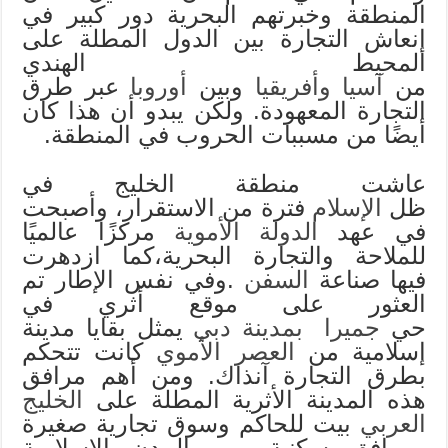
المنطقة وخبرتهم البحرية دور كبير في
إنعاش التجارة بين الدول المطلة على
المحيط الهندي
من
آسيا
وأفريقيا
وبين
أوروبا
عبر طرق
التجارة المعهودة. ولكن يبدو أن هذا كان
أيضًا من مسببات الحروب في المنطقة.
عاشت منطقة الخليج في
ظل
الإسلام
فترة من الاستقرار، وأصبحت
في عهد
الدولة الأموية
مركزًا عالميًا
للملاحة والتجارة البحرية،كما ازدهرت
فيها صناعة
السفن
.وفي نفس الإطار تم
العثور على موقع أثري في
حي
جميرا
بمدينة دبي
يمثل بقايا مدينة
إسلامية من
العصر الأموي
كانت تتحكم
بطرق التجارة آنذاك. ومن أهم مرافق
هذه المدينة الأثرية المطلة على
الخليج
العربي
بيت للحاكم وسوق تجارية صغيرة
ومرافق سكنية. من المدن الإسلامية