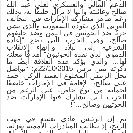
الدعم المالي والعسكري لعلي عبد الله
صالح وعائلته وأنها لا تزال حليفًا له، وذلك
رغم ظاهر مشاركة الإمارات في التحالف
العربي الذي تقوده السعودية والذي يشن
حربًا ضد الحوثيين في اليمن وضد حليفهم
صالح، وهي الحرب التي تضع “إعادة
الشرعية إلى البلاد” و”إنهاء الانقلاب
الدموي الذي نفذه الحوثيون” أهدافًا معلنة
لها… والذي يؤكد هذه العلاقة أيضًا ما
ذكرته يمن برس 22/10/2015م: “يواصل
نجل الرئيس المخلوع العميد الركن أحمد
علي صالح، الإقامة في الإمارات خاضعًا
لحماية من نوع خاص، على الرغم من
الحرب التي تشارك فيها الإمارات ضد
الحوثيين وصالح…”!
ثم إن الرئيس هادي نفسه في مهب
الريح، إذ تطالب المبادرات الأممية بعزله،
أي أن بريطانيا تجهز القوى والأوراق