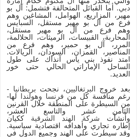
والتي ينحدر منها
آل مكتوم
حكام
إمارة
دبي
. أما القبائل المتحالفة فتشمل: آل بو
مهير، المزاريع، الهوامل، المشاغين وهم
فرع من آل بو مهير مستقل، السبايس
وهم فرع من آل بو مهير مستقل،
المحاربة، القبيسات، الرميثات، الحلالمة،
المرر، آل بو حمير، وهم فرع من
المناصير، القمزان، السودان، الريالات.
امتد نفوذ بني ياس آنذاك على طول
الساحل الإماراتي الحالي حتى خور
العديد.
بعد خروج
البرتغاليين
، نجحت
بريطانيا
-
رغم منافسة كل من
فرنسا
وهولندا
لها-
من السيطرة على المنطقة خلال القرنين
الثامن عشر والتاسع العشر،
وأنشأت
شركة الهند الشرقية
ككيان
إطاره تجاري وأهدافه اقتصادية سياسية.
وقد سيطرت على الهند وجميع الدول في