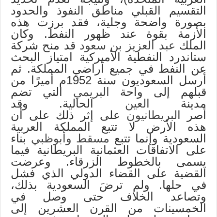
التقسيم القبلي مناطق النفوذ والحدود
بصورة واضحة وجلية، فقد برزت هذه
الأزمة بقوة عند ظهور النفط. وكان
الملك
عبد العزيز بن سعود
قد منح شركة
ستاندرد النفطية الأميركية امتياز البحث
عن النفط في جميع أراضي المملكة. ثم
أرسل السعوديون سنة 1952م أميرًا من
قبلهم إلى واحة
البريمي
التي تضم
مدينة
العين
الحالية. وقد
أصر
البريطانيون
على إثر ذلك على أن
هذه الأرض لا تتبع المملكة العربية
السعودية وإنما تتبع
مسقط
وأبوظبي
بناء
على الاتفاقات العثمانية البريطانية فيما
يسمى بالخطوط الزرقاء. وعرضت
القضية على القضاء الدولي الذي فشل
في حلها. ولم ترضَ السعودية بذلك،
وتصاعد الخلاف حتى وصل في
الخمسينات من القرن العشرين إلى