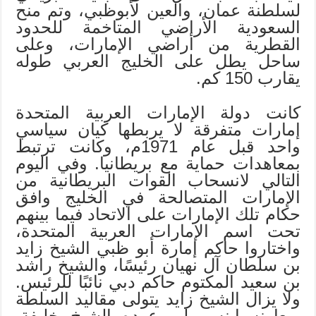
لسلطنة عمان، والعين لأبوظبي، وتم منح
السعودية الأراضي المتاخمة للحدود
القطرية من أراضي الإمارات، وعلى
ساحل يطل على الخليج العربي طوله
يقارب 150 كم.
كانت دولة الإمارات العربية المتحدة
إمارات متفرقة لا يربطها كيان سياسي
واحد قبل عام 1971م، وكانت ترتبط
بمعاهدات حماية مع بريطانيا. وفي اليوم
التالي لانسحاب القوات البريطانية من
الإمارات المتصالحة في الخليج وافق
حكام تلك الإمارات على الاتحاد فيما بينهم
تحت اسم الإمارات العربية المتحدة،
واختاروا حاكم إمارة أبو ظبي الشيخ زايد
بن سلطان آل نهيان رئيسًا، والشيخ راشد
بن سعيد المكتوم حاكم دبي نائبًا للرئيس.
ولا يزال الشيخ زايد يتولى مقاليد السلطة
ويعاونه ابنه وولي عهده الشيخ خليفة.