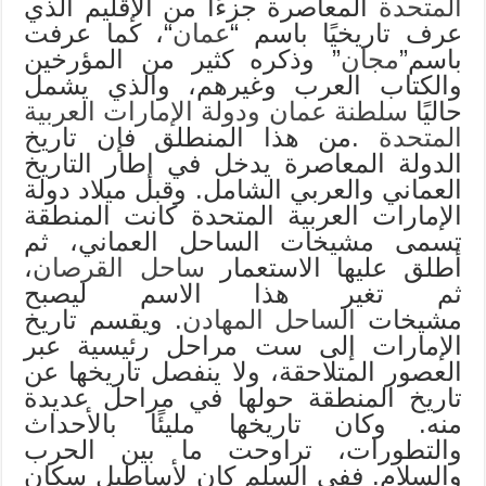
المتحدة
المعاصرة جزءًا من الإقليم الذي
عرف تاريخيًا باسم “
عمان
“، كما عرفت
باسم”
مجان
” وذكره كثير من المؤرخين
والكتاب العرب وغيرهم، والذي يشمل
حاليًا
سلطنة عمان
ودولة الإمارات العربية
المتحدة
.من هذا المنطلق فإن تاريخ
الدولة المعاصرة يدخل في إطار التاريخ
العماني والعربي الشامل. وقبل ميلاد دولة
الإمارات العربية المتحدة كانت المنطقة
تسمى مشيخات الساحل العماني، ثم
أطلق عليها الاستعمار
ساحل القرصان
،
ثم تغير هذا الاسم ليصبح
مشيخات
الساحل المهادن
. ويقسم تاريخ
الإمارات إلى ست مراحل رئيسية عبر
العصور المتلاحقة، ولا ينفصل تاريخها عن
تاريخ المنطقة حولها في مراحل عديدة
منه. وكان تاريخها مليئًا بالأحداث
والتطورات، تراوحت ما بين الحرب
والسلام. ففي السلم كان لأساطيل سكان