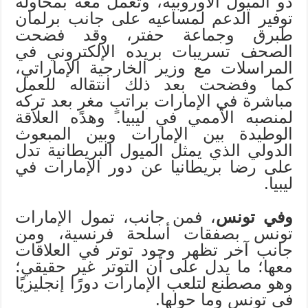
ذو الميول الأوروبية، وتعمل معه بمحاولة
توفير الدعم لمساعيه على جانب برلمان
طبرق وجماعة حفتر، وقد فضحت
الصحف تسريبات بريده الإلكتروني في
المراسلات مع وزير الخارجية الإماراتي،
كما وفضحت بعد ذلك انتقاله للعمل
مباشرة في الإمارات براتبٍ مغرٍ بعد تركه
لمنصبه الأممي في ليبيا. وهذه العلاقة
الوطيدة بين الإمارات وبين المبعوث
الدولي الذي يمثل الميول البريطانية تدل
على رضا بريطانيا عن دور الإمارات في
ليبيا.
وفي تونس
، فمن جانب، تمول الإمارات
تونس بصفقات أسلحة فرنسية، ومن
جانب آخر تظهر وجود توتر في العلاقات
معها؛ ما يدل على أن التوتر غير حقيقي؛
وهو مصطنع لتلعب الإمارات دورًا إنجليزيًا
في تونس وما حولها.