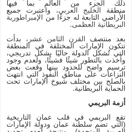
ذلك الجزء من العالم بما فيها
منطقة
الخليج العربي،
واعتبرت جميع
الأراضي التابعة له جزءًا من
الإمبراطورية
البريطانية العظمى
.
بعد منتصف
القرن الثامن عشر،
بدأت
تتكون الإمارات المختلفة في المنطقة
التي تُشكل الدولة حاليًا بشكل تدريجي،
وأخذت بالتطور شيئًا فشيئًا، ولعدم وجود
ترسيم واضح للحدود بينها وقعت بعض
النزاعات على مناطق النفوذ التي انتهت
بالصلح بين مختلف شيوخ الإمارات تحت
الحماية البريطانية.
أزمة البريمي
تقع البريمي في قلب عمان التاريخية
(التي تضم سلطنة عمان ودولة الإمارات
العربية المتحدة)، ونتيجة لعدم تحديد