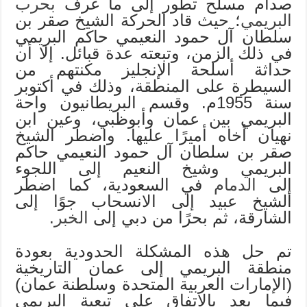
صدام مسلح تطور إلى ما عرف
بحرب
البريمي
؛ حيث قاد الحركة الشيخ صقر بن
سلطان آل حمود النعيمي حاكم البريمي
في ذلك الزمن، وتبعته عدة قبائل. إلا أن
حداثة أسلحة الإنجليز مكنتهم من
السيطرة على المنطقة، وذلك في أكتوبر
سنة 1955م. وقسم البريطانيون واحة
البريمي بين عمان وأبوظبي، وعين ابن
نهيان أخاه أميرًا عليها. واضطر الشيخ
صقر بن سلطان آل حمود النعيمي حاكم
البريمي وشيخ النعيم إلى اللجوء
إلى
الدمام
في السعودية، كما اضطر
الشيخ عبيد إلى الانسحاب جوًا إلى
الشارقة، ثم بحرًا من دبي إلى
الخبر
.
تم حل هذه المشكلة الحدودية بعودة
منطقة البريمي إلى عمان التاريخية
(الإمارات العربية المتحدة وسلطنة عمان)
فيما بعد بالاتفاق على تبعية البريمي