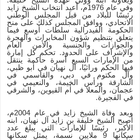
وفي عام 1976م، أعيد انتخاب الشيخ زايد
رئيسًا للبلاد من قبل المجلس الوطني
الاتحادي، ووافق المجلس كذلك على منح
الحكومة الفيدرالية سلطات أوسع فيما
يتعلق بتنظيم شؤون المخابرات والهجرة
والجوازات والجنسية والأمن العام
والإشراف على الحدود. تحكم كل إمارة
من الإمارات السبع أسرة حاكمة ينتقل
فيها الحكم وراثيًا، آل نهيان في أبو ظبي،
وآل مكتوم في دبي، والقاسمي في
الشارقة ورأس الخيمة، والنعيمي في
عجمان، والمعلا في أم القيوين، والشرقي
في الفجيرة.
وبعد وفاة الشيخ زايد في عام 2004م،
أصبح الشيخ خليفة بن زايد آل نهيان، ابنه
الأكبر، رئيسًا للإمارات التي يبلغ عدد
سكانها 9 ملايين نسمة، يمثل سكانها