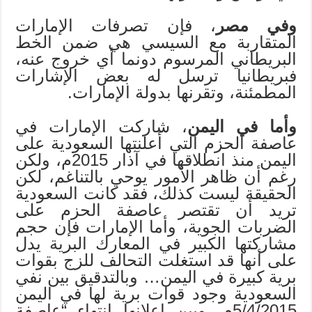
وفي مصر
، فإن تصرفات الإمارات
المتقاربة مع السيسي هي ضمن الخط
البريطاني المرسوم دونما أي خروج عنه،
فبريطانيا ترسل له بعض الإشارات
المطمئنة، وتقرنها بدولة الإمارات.
وأما في اليمن
، شاركت الإمارات في
عاصفة الحزم التي أعلنتها السعودية على
اليمن منذ انطلاقها في آذار 2015م، ولكن
رغم أن ظاهر الأمور يوحي بالتناغم، لكن
الحقيقة ليست كذلك، فقد كانت السعودية
تريد أن تقتصر عاصفة الحزم على
الضربات الجوية، وأما الإمارات فإن حجم
مشاركتها الكبير في المعارك البرية يدل
على أنها قد استغلت التحالف للزج بقوات
برية كبيرة في اليمن… وبالتدقيق بين نفي
السعودية وجود قوات برية لها في اليمن
5/4/2015م، وبين إعلانها انتهاء “عاصفة