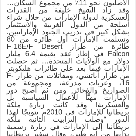
الأصليون نحو 11٪ من مجموع السكان…
وقد زاد الشيخ خليفة من القدرات
العسكرية لدولة الإمارات من خلال شراء
أسلحة من الدول الغربية والاستثمار
بشكل كبير في تدريب الجنود الإماراتيين.
وتسلمت الإمارات أول طائرة من 80
طائرة من طراز F-16E/F Desert
Falcon في إطار عقد بقيمة 6.4 مليار
دولار مع الولايات المتحدة… ثم حصلت
الإمارات فيما بعد على طائرات هليكوبتر
من طراز أباتشي، ومقاتلات من طراز F-
16، وعربات مدرعة، ومجموعة من
الصواريخ والذخائر. ومن ثم أصبح دور
الإمارات مهيَّأً للأعمال السياسية بل
والعسكرية! وقد كانت زيارة ملكة
بريطانيا للإمارات في 2010م تتويجًا لهذا
الدور “وصلت إليزابيث الثانية ملكة
بريطانيا إلى الإمارات في زيارة رسمية
بدأتها من أبو ظبي، وقال سفير بريطانيا