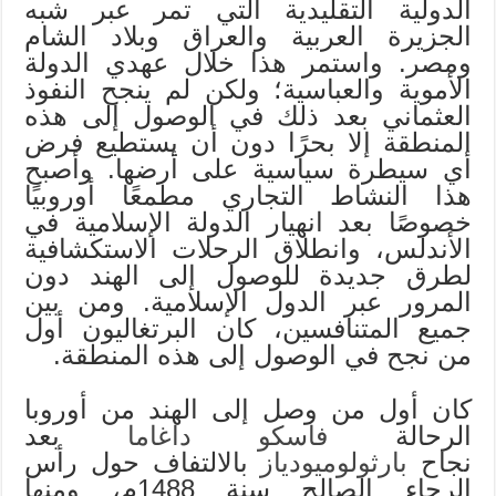
الدولية التقليدية التي تمر عبر شبه
الجزيرة العربية والعراق وبلاد الشام
ومصر. واستمر هذا خلال عهدي الدولة
الأموية والعباسية؛ ولكن لم ينجح النفوذ
العثماني بعد ذلك في الوصول إلى هذه
المنطقة إلا بحرًا دون أن يستطيع فرض
أي سيطرة سياسية على أرضها. وأصبح
هذا النشاط التجاري مطمعًا أوروبيًا
خصوصًا بعد انهيار الدولة الإسلامية في
الأندلس، وانطلاق الرحلات الاستكشافية
لطرق جديدة للوصول إلى الهند دون
المرور عبر الدول الإسلامية. ومن بين
جميع المتنافسين، كان البرتغاليون أول
من نجح في الوصول إلى هذه المنطقة.
كان أول من وصل إلى الهند من أوروبا
الرحالة
فاسكو داغاما
بعد
نجاح
بارثولوميودياز
بالالتفاف حول رأس
الرجاء الصالح سنة 1488م، ومنها