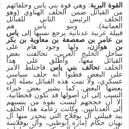
القوة البرية
: وهي قوة
بني ياس
وحلفائهم
من القبائل ضمن الحلف الهناوي (وهو
الحلف الرئيس الثاني للقبائل
العمانية).
وبنو ياس
هم
قبيلة
عربية
عدنانية
يرجع نسبها إلى
ياس
بن عامر بن صعصعة بن معاوية بن بكر
بن
هوازن
،
ولها وجود هام على
ساحل
الخليج العربي
، تحالفت بعض
القبائل معها، وأطلق على هذا
الحلف
تحالف بني ياس
فاختلط الأمر
على البعض فظنوا أنه حلف سياسي
عسكري، ولا تمت هذه القبائل بصلة إلى
بعضها البعض. كما يشير بعض خبراء
النسب إلى أن أصولها قد تكون قحطانية.
إلا أن حججهم ليست بقوة من ينسبهم
إلى العدنانيين. وكانت زعامة هذا الحلف
بيد قبيلتي آل بوفلاح التي ينحدر منها
آل
نهيان
حكام
إمارة أبوظبي
، وآل بوفلاسة