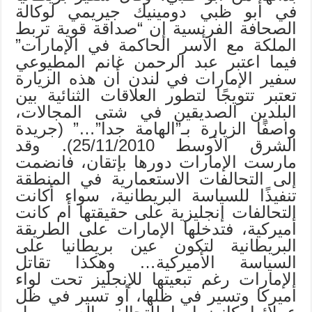
في أبو ظبي دومينيك جيريمي لوكالة
الصحافة الفرنسية إن “صداقة قوية تربط
الملكة مع الأسر الحاكمة في الإمارات”
فيما اعتبر عبد الرحمن غانم المطيوعي
سفير الإمارات في لندن أن هذه الزيارة
تعتبر تتويجًا لتطور العلاقات الثنائية بين
البلدين الصديقين في شتى المجالات،
واصفًا الزيارة بـ”الهامة جدا”…” (جريدة
الشرق الأوسط 25/11/2010). وقد
مارست الإمارات دورها بإتقان، فانضمت
إلى التحالفات الاستعمارية في المنطقة
تنفيذًا للسياسة البريطانية، سواء أكانت
التحالفات إنجليزية على حقيقتها أم كانت
أميركية، فتدخلها الإمارات على الطريقة
البريطانية لتكون عين بريطانيا على
السياسة الأميركية… وهكذا تقاتل
الإمارات رغم تبعيتها للإنجليز تحت لواء
أميركا وتسير في ظلها، أو تسير في ظل