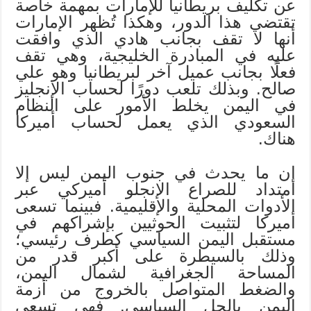
عن تكليف بريطانيا للإمارات بمهمة خاصة
تقتضي هذا الدور، وهكذا تُظهر الإمارات
أنها لا تقف بجانب هادي الذي وافقت
عليه في المبادرة الخليجية، وهي تقف
فعلًا بجانب عميل آخر لبريطانيا وهو علي
صالح. وبذلك تلعب دورًا لحساب الإنجليز
في اليمن يخلط الأمور على النظام
السعودي الذي يعمل لحساب أميركا
هناك.
إن ما يحدث في جنوب اليمن ليس إلا
امتداد للصراع الإنجلو أميركي عبر
الأدوات المحلية والإقليمية. فبينما تسعى
أميركا لتثبيت الحوثيين بإشراكهم في
مستقبل اليمن السياسي كطرف رئيسي؛
وذلك بالسيطرة على أكبر قدر من
المساحة الجغرافية لشمال اليمن،
والضغط المتواصل بالخروج من أزمة
اليمن بالحل السياسي. فهي تسعى