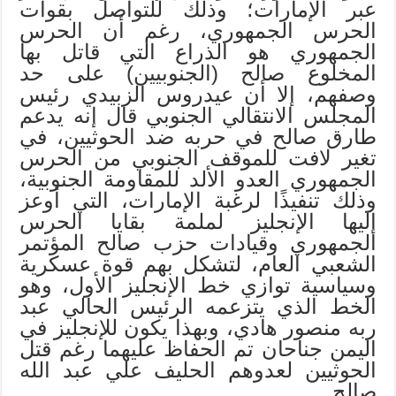
عبر الإمارات؛ وذلك للتواصل بقوات
الحرس الجمهوري، رغم أن الحرس
الجمهوري هو الذراع التي قاتل بها
المخلوع صالح (الجنوبيين) على حد
وصفهم، إلا أن عيدروس الزبيدي رئيس
المجلس الانتقالي الجنوبي قال إنه يدعم
طارق صالح في حربه ضد الحوثيين، في
تغير لافت للموقف الجنوبي من الحرس
الجمهوري العدو الألد للمقاومة الجنوبية،
وذلك تنفيذًا لرغبة الإمارات، التي أوعز
إليها الإنجليز لملمة بقايا الحرس
الجمهوري وقيادات حزب صالح المؤتمر
الشعبي العام، لتشكل بهم قوة عسكرية
وسياسية توازي خط الإنجليز الأول، وهو
الخط الذي يتزعمه الرئيس الحالي عبد
ربه منصور هادي، وبهذا يكون للإنجليز في
اليمن جناحان تم الحفاظ عليهما رغم قتل
الحوثيين لعدوهم الحليف علي عبد الله
صالح.