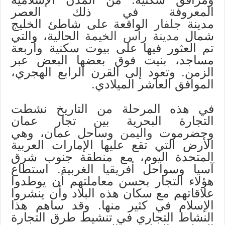
المعروفة في ذلك العصر
مدينة
جلفار
الواقعة على شاطئ الخليج
شمال
مدينة رأس الخيمة
الحالية، والتي
تم العثور فيها على بيوت سكنية وأربعة
مساجد، بنيت فوق بعضها البعض عبر
الزمن. وتعود إلى القرن الرابع الهجري،
الموافق العاشر الميلادي.
في هذه المرحلة من التاريخ نشطت
التجارة البحرية بين تجار عمان
وحضرموت
واليمن
وساحل عمان، وهي
الأرض التي تقع عليها الإمارات العربية
المتحدة اليوم، مع منطقة جنوب شرق
آسيا وسواحل
أفريقيا
الغربية. استطاع
هؤلاء التجار بحسن معاملتهم أن يوطدوا
علاقاتهم مع سكان هذه البلاد وأن ينشروا
الإسلام في كثير منها. وقد ساهم هذا
النشاط التجاري في تنشيط طرق التجارة