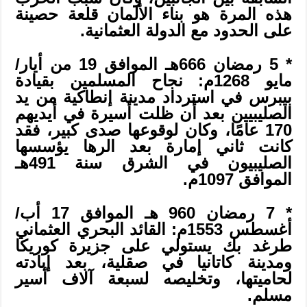
هذه المرة هو بناء الألمان قلعة حصينة
على الحدود مع الدولة العثمانية.
* 5 رمضان 666هـ الموافق 19 من أيار/
مايو 1268م: نجاح المسلمين بقيادة
بيبرس في استرداد مدينة إنطاكية من يد
الصليبيين بعد أن ظلت أسيرة في أيديهم
170 عامًا، وكان لوقوعها صدى كبير، فقد
كانت ثاني إمارة بعد الرها يؤسسها
الصليبيون في الشرق سنة 491هـ
الموافق 1097م.
* 7 رمضان 960 هـ الموافق 17 أب/
أغسطس 1553م: القائد البحري العثماني
طرغد بك يستولي على جزيرة كوريكا
ومدينة كاتانيا في صقلية، بعد إبادته
لحاميتها، وتخليصه لسبعة آلاف أسير
مسلم.