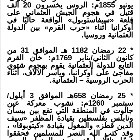
يونيو 1855م: الروس يخسرون 20 ألف
قتيل في هجوم الجيش العثماني على
قلعة «سيفاستوبول» الواقعة حاليًا في
أوكرانيا أثناء «حرب القرم» بين الدولة
العثمانية وروسيا.
* 22 رمضان 1182 هـ الموافق 31 من
كانون الثاني/يناير 1769م: خان القرم
التابع للدولة العثمانية يقوم بهجوم شتوي
مفاجئ على أوكرانيا، ويأسر الآلاف، أثناء
الحرب الروسية – العثمانية.
* 25 رمضان 658هـ الموافق 3 أيلول/
سبتمبر 1260م: نشوب معركة عين
جالوت في المنطقة التي تقع بين بيسان
ونابلس بفلسطين بقيادة المظفر «سيف
الدين قطز» والمغول بقيادة «كيتوبوقا» ،
وقد كتب الله النصر للمسلمين فحققوا