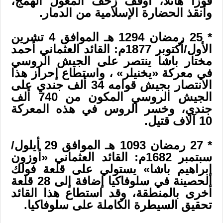
فوزًا هائلًا، أوقف زحف المغول الهمج،
وأنقذ الحضارة الإسلامية من الدمار.
* 25 رمضان 1294 هـ الموافق 4 تشرين
الأول/أكتوبر 1877م: القائد العثماني أحمد
مختار باشا ينتصر على الجيش الروسي
في معركة «يخنيلر» ، واستطاع إحراز هذا
الانتصار بجيش قوامه 34 ألف جندي على
الجيش الروسي المكون من 740 ألف
جندي، وخسر الروس في هذه المعركة
10 آلاف قتيل.
* 27 رمضان 1093 هـ الموافق 29 أيلول/
سبتمبر 1682م: القائد العثماني «أوزون
إبراهيم باشا» يستولي على قلعة فولك
الحصينة في سلوفاكيا إضافة إلى 28 قلعة
أخرى بالمنطقة، وقد استطاع هذا القائد
تحقيق السيطرة الكاملة على سلوفاكيا.