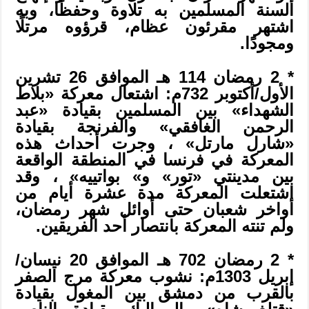
ألسنة المسلمين به تلاوة وحفظًا، وبه
اشتهر مقرئون عظام، قرؤوه مرتلًا
ومجودًا.
* 2 رمضان 114 هـ الموافق 26 تشرين
الأول/أكتوبر 732م: اشتعال معركة «بلاط
الشهداء» بين المسلمين بقيادة «عبد
الرحمن الغافقي» والفرنجة بقيادة
«شارل مارتل» ، وجرت أحداث هذه
المعركة في فرنسا في المنطقة الواقعة
بين مدينتي «تور» و» بواتييه» ، وقد
اشتعلت المعركة مدة عشرة أيام من
أواخر شعبان حتى أوائل شهر رمضان،
ولم تنته المعركة بانتصار أحد الفريقين.
* 2 رمضان 702 هـ الموافق 20 نيسان/
إبريل 1303م: نشوب معركة مرج الصفر
بالقرب من دمشق بين المغول بقيادة