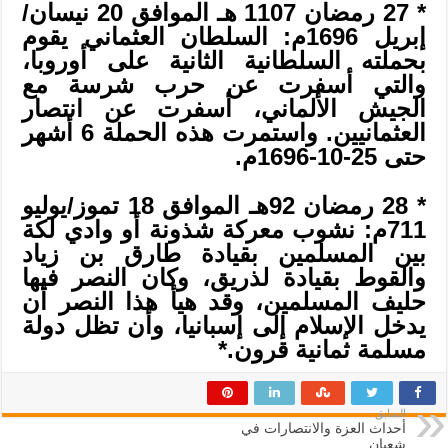
* 27 رمضان 1107 هـ الموافق 20 نيسان/
إبريل 1696م: السلطان العثماني يقوم
بحملته السلطانية الثانية على أوروبا،
والتي أسفرت عن حرب شرسة مع
الجيش الألماني، أسفرت عن انتصار
العثمانيين. واستمرت هذه الحملة 6 أشهر
حتى 25-10-1696م.
* 28 رمضان 92هـ الموافق 18 تموز/يوليو
711م: نشوب معركة شذونة أو وادي لكة
بين المسلمين بقيادة طارق بن زياد
والقوط بقيادة لذريق، وكان النصر فيها
حليف المسلمين، وقد هيأ هذا النصر أن
يدخل الإسلام إلى إسبانيا، وأن تظل دولة
مسلمة ثمانية قرون.*
السابق
أحداث العزة والانتصارات في
شعبان