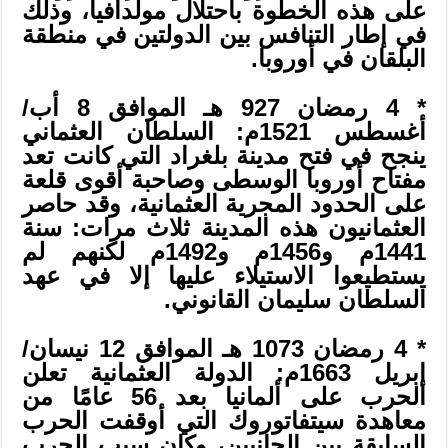
على هذه الخطوة باحتلال مولدافيا، وذلك
في إطار التنافس بين الدولتين في منطقة
البلقان في أوروبا.
* 4 رمضان 927 هـ الموافق 8 أب/
أغسطس 1521م: السلطان العثماني
ينجح في فتح مدينة بلغراد التي كانت تعد
مفتاح أوروبا الوسطى وصاحبة أقوى قلعة
على الحدود المجرية العثمانية، وقد حاصر
العثمانيون هذه المدينة ثلاث مرات: سنة
1441م و1456م و1492م لكنهم لم
يستطيعوا الاستيلاء عليها إلا في عهد
السلطان سليمان القانوني.
* 4 رمضان 1073 هـ الموافق 12 نيسان/
إبريل 1663م: الدولة العثمانية تعلن
الحرب على ألمانيا بعد 56 عامًا من
معاهدة سيتفاتوروك التي أوقفت الحرب
السابقة بين الجانبين، وكان سبب الحرب