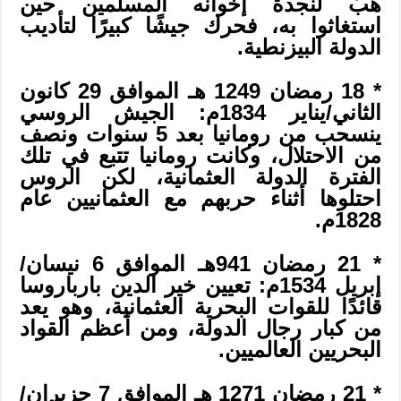
هبّ لنجدة إخوانه المسلمين حين
استغاثوا به، فحرك جيشًا كبيرًا لتأديب
الدولة البيزنطية.
* 18 رمضان 1249 هـ الموافق 29 كانون
الثاني/يناير 1834م: الجيش الروسي
ينسحب من رومانيا بعد 5 سنوات ونصف
من الاحتلال، وكانت رومانيا تتبع في تلك
الفترة الدولة العثمانية، لكن الروس
احتلوها أثناء حربهم مع العثمانيين عام
1828م.
* 21 رمضان 941هـ الموافق 6 نيسان/
إبريل 1534م: تعيين خير الدين بارباروسا
قائدًا للقوات البحرية العثمانية، وهو يعد
من كبار رجال الدولة، ومن أعظم القواد
البحريين العالميين.
* 21 رمضان 1271 هـ الموافق 7 حزيران/