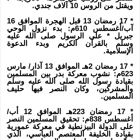
ويقتل من الروس 10 آلاف جندي.
* 17 رمضان 13 قبل الهجرة الموافق 16
آب/أغسطس 610م: بدء نزول الوحي
جبريل * على الرسول صلى الله عليه
وسلم بالقرآن الكريم وبدء الدعوة
الإسلامية.
* 17 رمضان 2هـ الموافق 13 آذار/ مارس
623م: نشوب معركة بدر بين المسلمين
بقيادة رسول الله صلى الله عليه وسلم
والمشركين، وكان النصر فيها حليف
المسلمين.
* 17 رمضان 223هـ الموافق 12 أب/
أغسطس 838م: تحقيق المسلمين النصر
على الدولة البيزنطية في معركة عمورية
بقيادة الخليفة المعتصم العباسي، الذي