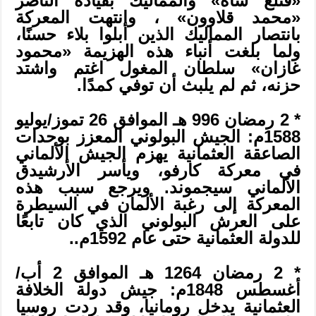
«قتلغ شاه» والمماليك بقيادة الناصر
«محمد قلاوون» ، وانتهت المعركة
بانتصار المماليك الذين أبلوا بلاء حسنًا،
ولما بلغت أنباء هذه الهزيمة «محمود
غازان» سلطان المغول اغتم واشتد
حزنه، ثم لم يلبث أن توفي كمدًا.
* 2 رمضان 996 هـ الموافق 26 تموز/يوليو
1588م: الجيش البولوني المعزز بوحدات
الصاعقة العثمانية يهزم الجيش الألماني
في معركة كارفو، ويأسر الأرشيدق
الألماني سيجموند. ويرجع سبب هذه
المعركة إلى رغبة الألمان في السيطرة
على العرش البولوني الذي كان تابعًا
للدولة العثمانية حتى عام 1592م..
* 2 رمضان 1264 هـ الموافق 2 أب/
أغسطس 1848م: جيش دولة الخلافة
العثمانية يدخل رومانيا، وقد ردت روسيا