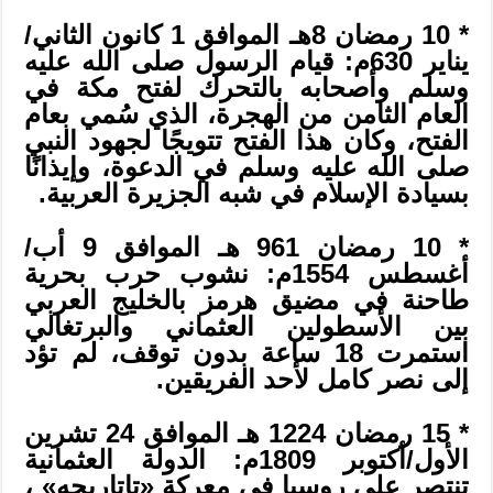
* 10 رمضان 8هـ الموافق 1 كانون الثاني/
يناير 630م: قيام الرسول صلى الله عليه
وسلم وأصحابه بالتحرك لفتح مكة في
العام الثامن من الهجرة، الذي سُمي بعام
الفتح، وكان هذا الفتح تتويجًا لجهود النبي
صلى الله عليه وسلم في الدعوة، وإيذانًا
بسيادة الإسلام في شبه الجزيرة العربية.
* 10 رمضان 961 هـ الموافق 9 أب/
أغسطس 1554م: نشوب حرب بحرية
طاحنة في مضيق هرمز بالخليج العربي
بين الأسطولين العثماني والبرتغالي
استمرت 18 ساعة بدون توقف، لم تؤد
إلى نصر كامل لأحد الفريقين.
* 15 رمضان 1224 هـ الموافق 24 تشرين
الأول/أكتوبر 1809م: الدولة العثمانية
تنتصر على روسيا في معركة «تاتاريجه» ،