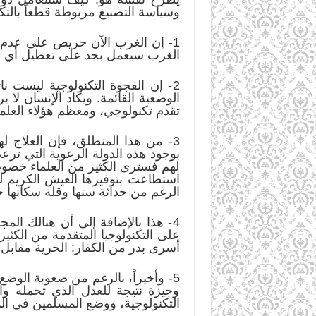
وسياسة التصنيع مربوطة قطعاً بالتكن
1- إن الغرب الآن حريص على عدم وص
الغرب سيعمل بجد على تعطيل أي تقد
2- إن الفجوة التكنولوجية ليست ن
الوضعية القائمة. ويكاد الإنسان لا
تقدم تكنولوجي، ومعظم هؤلاء العلما
3- من هذا المنطلق، فإن العلاج ل
بوجود هذه الدولة الرعوية التي تر
لهم فسترى الكثير من العلماء خصوصا
استطاعت بتوفيرها العيش الكريم لل
الرغم من حداثة سنها وقلة سكانها خ
4- هذا بالإضافة إلى أن هنالك الم
على التكنولوجيا المتقدمة من الكثير 
أسرى بدر من الكفار: الحرية مقابل
5- وأخيراً، بالرغم من صعوبة الوضع 
وجيزة نتيجة للعدل الذي تحمله والث
التكنولوجية، ووضع المسلمين في المك