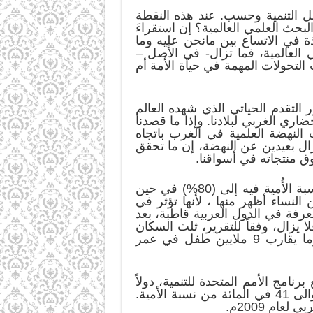
ل التنمية وحسب. عند هذه النقطة
البحث العلمي العالمية؟ إن استقراءَ
ذة في الاتساع بين مانحن عليه وما
 العالمية، فما تزال- في الأصل –
التحولات المهمة في حياة الأمة أم
لتقدم الحياتي الذي شهده العالم
اري الغربي لبلادنا. وإذا ما قصدنا
 النهضة العلمية في الغرب باتجاه
 نزال بعيدين عن النهضة، إن ما تحقق
 منتجاته في أسواقنا.
وحتى ندرك حقيقة ما نحن عليه من (نهضة علمية) علينا أن نعرف أن بلداً مثل السودان تصل نسبة الأُمية فيه إلى (80%) في حين
رجال فإنها بين النساء أظهر منها ، لأنها تؤثر في
رفة العربي 2009م) صورة قاتمة لوضع المعرفة في الدول العربية قاطبة، بعد
يزال، وفقاً للتقرير، ثلث السكان
الكبار عاجزين عن القراءة والكتابة، ولا يزال هناك 60 مليون أمي عربي، ثلثاهم من النساء، وما يقارب 9 ملايين طفل في عمر
امج الأمم المتحدة للتنمية، دولاً
مثل المغرب في المراتب المتأخرة من حيث نسبة الإلمام بالقراءة والكتابة بين الدول العربية بحوالى 41 في المائة من نسبة الأمية.