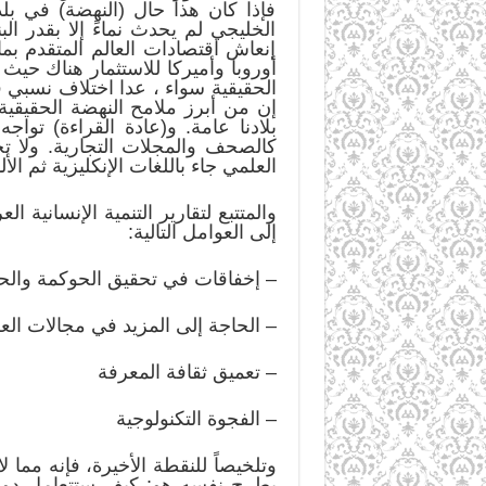
فإذا كان هذا حال (النهضة) في بل
الخليجي لم يحدث نماءً إلا بقدر ال
إنعاش اقتصادات العالم المتقدم ب
أوروبا وأميركا للاستثمار هناك حيث (
الحقيقية سواء ، عدا اختلاف نسبي 
إن من أبرز ملامح النهضة الحقيقية
بلادنا عامة. و(عادة القراءة) تو
العلمي جاء باللغات الإنكليزية ثم الألمانية ثم الروسية ، وهناك أك
إلى العوامل التالية:
– إخفاقات في تحقيق الحوكمة والح
– الحاجة إلى المزيد في مجالات العلو
– تعميق ثقافة المعرفة
– الفجوة التكنولوجية
وتلخيصاً للنقطة الأخيرة، فإنه مما 
يطرح نفسه هو: كيف ستتعامل دولة ا