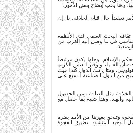
ها. وهنا يجب إيضاح بعض الأمور:
 تعقيداً حال قيام الخلافة. بل إن
 ثقافة البحث العلمي لدى الأنظمة
صر أساسي في ما وصل إليه الغرب من
لوضعية.
كم بالإسلام، وحلها يكون مرتبطاً
ضان العلماء وتوفير العيش الكريم
نولوجي. ومثال تلك الدول كندا حيث
صبح من الدول الصناعية السبع على
ة الخلافة مثل الطاقة وبين الحصول
مالية والهند. وهذا شبيه بما حصل مع
الفجوة وتلحق بغيرها من الأمم بفترة
أمل الوحيد المنشود لتضييق الفجوة