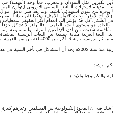
دين فقيرين مثل السودان والمغرب، فما وجه (النهضة) في الب
بنية المؤهلة لاستهلاك الفائض السلعي الأوروبي ليتوازن المي
ما يوفره من سوق استهلاكي ناشط. ولم يعد سراً تدفق أموال
الأرباح الأوفر) وحيث (الأمان الأمثل) وهكذا فان بلداننا الفقير
في الشكل. كل هذا يؤشر إلى انعدام الأثر الحقيقي لمعطيات و
 والجادة هو مستوى النشر العلمي ، فالقراءة لا تشكل جزءاً 
اجه منافسة شديدة من لدن الإذاعتين المرئية والمسموعة ومن
ثر من 4000 لغة من بينها العربية تبلغ حصتها من النشر (5%) فقط.
والمتتبع لتقارير التنمية الإنسانية العربية منذ سنة 2002م يجد أن المشا
كم الرشيد
م والتكنولوجيا والإبداع
لا شك فيه أن الفجوة التكنولوجية بين المسلمين وغيرهم كبيرة 
لخلافة مع هذا الأمر حال قيامها؟. اذ ستجد نفسها في مؤخر