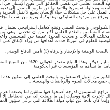
فيد البحث العلمي في تقصي الحقائق التي تعين الإنسان في 
طبيعية ومحاولة تفسيرها والتنبؤ بها عن طريق الوصول إلى تعميم
 العمل على حل مشكلات حياة الإنسان بصيغ لا تقبل التجربة ب
ويرفع من مردوده السلوكي نوعاً وكماً، ويزيد من نسب النجاح ا
دم التكنولوجي والبحث العلمي وتبنته كعامل استراتيجي لضمان قو
هتمام المسلمين بالتقدم العلمي أكثر من أن تحصى، وهي من ص
 مختلف المجالات وأصبحت الفجوة عميقة بين المسلمين وأعدائ
طنية للعلوم في أميركا حددت أهدافها من وراء الإنفاق على ا
وتبلغ ميزانيتها السنوية حوالي 6.9 مليار د
الكثير من الدول الاستعمارية بالبحث العلمي إلى تمكين هذه ا
ي جميع مجالات العلوم والرياضيات والهندسة…
د تراجع المسلمون لدرجة أصبحوا فيها متلقين لما يصنعه الغر
وبذلك تأخرت الأمة ووصلت إلى ما وصلت اليه من انحطاط. إلا أ
 وإنما كان ناتجاً عن غياب دولة الخلافة التي ترعى شؤون ال