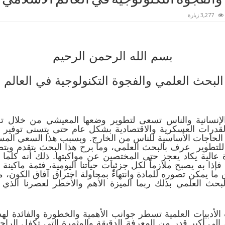
3,277 زيارة
بسم الله الرحمن الرحيم
بحث العلمي والفجوة التكنولوجية في العالم 
إنسانية والناس تسعى لتطوير وضعها المعيشي من خلال 
 القدرات العسكرية والاقتصادية بشكل عام حتى يتسنى توفير ال
الحاجات الأساسية للناس من الخارج. وبسبب هذا السعي المست
طوير عرف بالبحث العلمي، وما برح هذا البحث يتقدم ويتطور 
رة عالية يكاد يعجز حتى المختصين عن مواكبتها. ذلك أنه كل
ذا به يصبح ملازماً لكل جزئيات حياتنا اليومية، فثمة ماكينة ه
ق ما يمكن تصوره للمادة وانتهاءً بمحاولة اختراق آفاق الكون، 
 البحث العلمي بذلك ربما الميزة الأهم والأخطر لعصرنا ال
أدبيات العلمية تسطر جوانب الأهمية والخطورة والفائدة لهذا 
أكبر قدر من المعرفة الدقيقة والمثمرة التي تكفل الراحة و