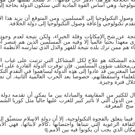
ولوجيا، وهي أساس القوة المادية التي ستكون الدولة بحاجة إلي
ول التكنولوجيا إلى المسلمين، ومن المتوقع أن يزيد هذا الأمر
م تكنولوجي وإعاقة وصول التكنولوجيا إلى دولة الخلافة.
اتجة عن شح الإمكانات وقلة الخبراء، ولكن نتيجة لعدم وجود
 يرى معهداً بحثياً عالمياً إلا وفيه من المسلمين الذين هم عن
ء هم ممن ترك بلده نتيجة للقهر والذل الذي تمارسه الأنظمة ا
هذه المشكلة هو علاج لكل المشاكل التي ترتبت على غياب الح
عى مختلف شؤون المسلمين. فإن توفرت الدولة القادرة على احت
ً المغتربين قد عادوا إلى هذه الدولة ليساهموا في التقدم التك
علماء واستقطابهم، خصوصاً بعد الحرب العالمية الثانية، أن ت
لال فترة وجيزة.
جال للكثير من المقايضة والمبادلة بين ما يمكن أن تقدمه دول
من الدول التي لا تأثير كبير للغرب عليها حالياً مثل كوريا الش
 منح المعرفة.
فيما يتعلق بالفجوة التكنولوجية، إلا أن دولة الاسلام ستضيِّق 
قافة الرعوية التي تتبناها واحتضانها ،كالأم لأبنائها، فهي ال
ان الذي يجب أن يكونوا فيه بين الأمم.q