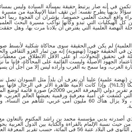
كمن في أنه صار يرتبط حقيقة بمسألة السيادة وليس بمسائ
سؤالاً بديهياً يطرح نفسه: أين تقف أمتنا الإسلامية من مسيرة 
تقراء واقع البحث العلمي خصوصاً، يؤشران أن الفجوة ربما آخ
ن كل الهيكليات التي تبدو وكأنها تواكب مسيرة البحث العلمي
ة النهضة العلمية التي يفترض أن بلادنا مرت بها، وهل حققت 
علمية) لم يكن في الحقيقة سوى محاكاة شكلية لأبسط صور ا
 في الحقيقة جهوداً (نهضوية) إنه من ثمار الغزو الثقافي والحض
أصيلة في تحقيق التحولات، أو على الأقل الانطلاق من معطيات
باعتماد الجهود الأصيلة وليست القائمة على المحاكاة، فإننا ما
ة الغرب، وما سمح به الغرب وأراده ليس إلا من أجل أن يسوق
لاتتعدى في روسيا (2%) وفي أمريكا (1,5%). وإذا كانت الأمية ظاهرة الأثر في ال
وظيفة الأمومة والطفولة سلباً. رسم تقرير دولي (المع
ي كشفت عن أمية معرفية ورقمية يعيشها العالم العربي، فلا 
ة.
ي أصدرته بدبي مؤسسة محمد بن راشد المكتوم بالتعاون مع برن
المائة، حسب تقرير المعرفة العربي لعام 2009م.