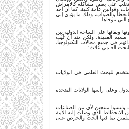
التغلب على بعض مشاكله كالأمراض
ات وقوانين عامة كلية. كما أن أحد
الخطأ والصواب، وذلك ما يؤدي إلى
لتي يتوخاها.
تها وبقائها على الساحة الدولية بين
ميم العقيدة، ولكن منذ أن غُيِّب
هم في جميع مجالات التكنولوجيا.
لبحث العلمي بثلاث:
ولار وهذا المبلغ مصدر لحوالي 20% من المبلغ المستخدم للبحث العلمي في الولايات
لدول وعلى رأسها الولايات المتحدة
ب وليسوا منتجين لأي من الصناعات
ن الانحطاط الذي وصلت إليه الأمة
مسلمين بما فيها الحث والحرص على