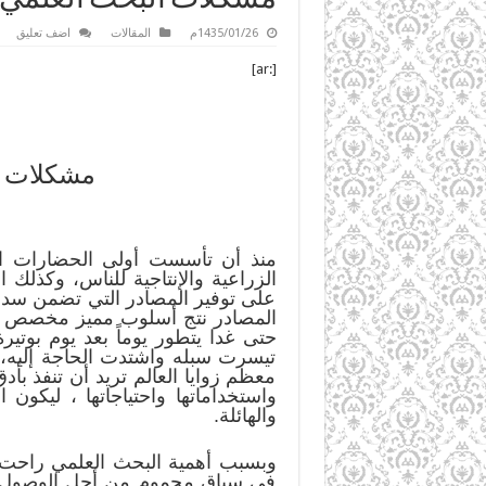
1435/01/26م
المقالات
اضف تعليق
[:ar]
مشكلات ال
منذ أن تأسست أولى الحضارات ال
الزراعية والإنتاجية للناس، وكذلك
على توفير المصادر التي تضمن سد 
المصادر نتج أسلوب مميز مخصص للت
حتى غدا يتطور يوماً بعد يوم بوتي
تيسرت سبله واشتدت الحاجة إليه، فإ
معظم زوايا العالم تريد أن تنفذ بأد
واستخداماتها واحتياجاتها ، ليكون
والهائلة.
وبسبب أهمية البحث العلمي راحت ال
في سباق محموم من أجل الوصول إلى 