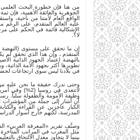
من هنا فإن خطورة البحث العلمي ت
الجوهرية والفائقة الأهمية، فإن ثمة 
الواقع العام لأمتنا من ناحية، واس
عليه العالم المتقدم، على الرغم م
الإشكالية قائمة في الحكم على مرحل
لا؟.
إن ما تحقق على مستوى (النهضة ال
المتقدم ، وإن هذا الذي تحقق لم يكن
بالنهضة اعتماد الجهود الذاتية ال
تطويرها أكثر بجهود الأمة الذاتية، و
في بلادنا ليس سوى ارتجاعات لحضار
أن أشار إلى جملة من المؤشرات الت
المدرسة، لكنهم خارج أسوار الدراس
وصنَّف تقرير «المعرفة العربي» الذ
بينما لا يتجاوز معدل الالتحاق بالتعليم الثانوي في البلاد عتبة 56 في 