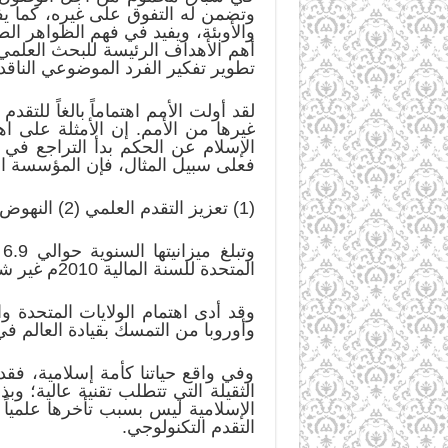
وتضمن له التفوق على غيره، كما ي
والأوبئة، ويفيد في فهم الظواهر ال
أهم الأهداف الرئيسة للبحث العلمي
تطوير تفكير الفرد الموضوعي الناقد 
لقد أولت الأمم اهتماماً بالغاً للتق
غيرها من الأمم. إن الأمثلة على ا
الإسلام عن الحكم بدأ التراجع في
فعلى سبيل المثال، فإن المؤسسة الو
(1) تعزيز التقدم العلمي (2) النهوض بالصحة الوطنية والازدهار والرفاه (3) تأمين الدفاع الوطني.
المتحدة للسنة المالية 2010م غير شامل ما تساهم به المؤسسات غير الحكومية.
وقد أدى اهتمام الولايات المتحدة و
وأوروبا من التمسك بقيادة العالم ف
وفي واقع حياتنا كأمة إسلامية، فق
الثقيلة التي تتطلب تقنية عالية؛ 
الإسلامية ليس بسبب تأخرها علمياً
التقدم التكنولوجي.