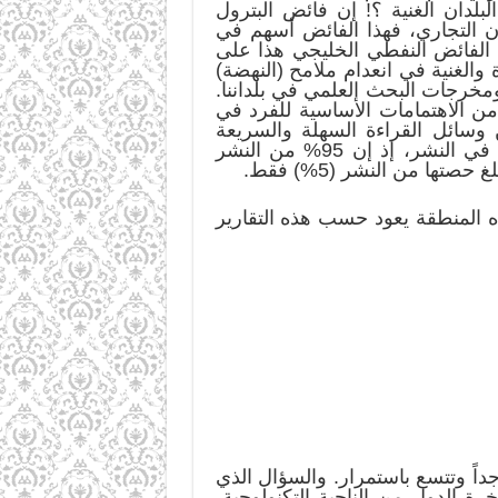
لدان الغنية ؟! إن فائض البترول
زان التجاري، فهذا الفائض أسهم في
 الفائض النفطي الخليجي هذا على
ة والغنية في انعدام ملامح (النهضة)
مخرجات البحث العلمي في بلداننا.
من الاهتمامات الأساسية للفرد في
 وسائل القراءة السهلة والسريعة
كالصحف والمجلات التجارية. ولا تحتل اللغة العربية مكانة حقيقية بين اللغات الرئيسة المعتمدة في النشر، إذ إن 95% من النشر
كل في تأخر التنمية في هذه المنطقة يعود حسب هذه التقارير
جداً وتتسع باستمرار. والسؤال الذي
ة الدول من الناحية التكنولوجية،