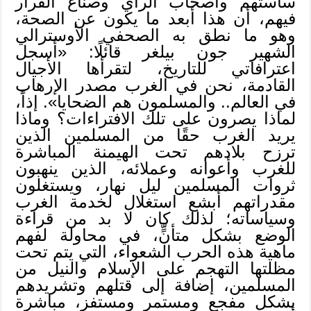
ساستهم وأصحاب الرأي وصناع القرار
فيهم، أن هذا أبعد ما يكون عن الصحة،
وهو ما نطق به الصحفي الأوسترالي
الشهير جون بيلغر قائلًا: «أسجل
اعترافاتي للتاريخ، لتقرأها الأجيال
القادمة، نحن في الغرب مصدر الإرهاب
في العالم.. والمسلمون هم الضحايا». إذاً،
لماذا يصرون على تلك الافتراءات؟ وماذا
يريد الغرب حقًا من المسلمين الذين
ترزح بلادهم تحت الهيمنة المباشرة
للغرب وأعوانه وعملائه، الذين ينهبون
ثروات المسلمين ليل نهار، ويستغلون
مقدراتهم أبشع استغلال لخدمة الغرب
وسياساته؛ لذلك كان لا بد من قراءة
الوضع بشكل متأنٍّ، في محاولة لفهم
ماهية هذه الحرب الشعواء، التي يتم تحت
مظلتها التهجم على الإسلام والنيل من
المسلمين، إضافة إلى قتلهم وتشريدهم
بشكل مفجع ومستمر ومستفز، مباشرة