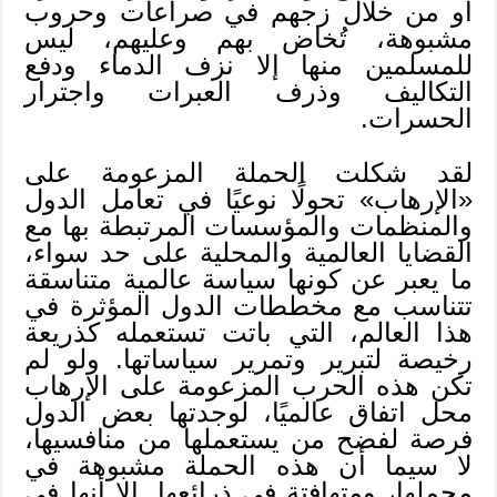
أو من خلال زجهم في صراعات وحروب
مشبوهة، تُخاض بهم وعليهم، ليس
للمسلمين منها إلا نزف الدماء ودفع
التكاليف وذرف العبرات واجترار
الحسرات.
لقد شكلت الحملة المزعومة على
«الإرهاب» تحولًا نوعيًا في تعامل الدول
والمنظمات والمؤسسات المرتبطة بها مع
القضايا العالمية والمحلية على حد سواء،
ما يعبر عن كونها سياسة عالمية متناسقة
تتناسب مع مخططات الدول المؤثرة في
هذا العالم، التي باتت تستعمله كذريعة
رخيصة لتبرير وتمرير سياساتها. ولو لم
تكن هذه الحرب المزعومة على الإرهاب
محل اتفاق عالميًا، لوجدتها بعض الدول
فرصة لفضح من يستعملها من منافسيها،
لا سيما أن هذه الحملة مشبوهة في
مجملها، ومتهافتة في ذرائعها. إلا أنها في