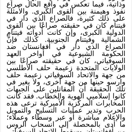
وذاتية، فيما تعكس في واقع الحال صراع
نفوذ وهيمنة بين القوى الكبرى. والأمثلة
على ذلك كثيرة، فالصراع الذي دار في
فيتنام كان في حقيقته صراعًا بين القوى
الدولية الكبرى، وإن كانت أدواته فيتنام
الشمالية وفيتنام الجنوبية. كذلك فإنَّ
الصراع الذي دار في أفغانستان ضد
الحكومة الشيوعية في أواخر العهد
السوفياتي، كان في حقيقته صراعًا بين
الولايات المتحدة زعيمة حلف الأطلسي
من جهة والاتحاد السوفياتي زعيمة حلف
وارسو حينها من جهة أخرى، ولا يغير في
تلك الحقيقة أن المقاتلين على الجبهات
كانوا إسلاميي الهوية والخطاب. فقد كانت
المخابرات المركزية الأميركية ترعى هذه
الحرب وتدير عمليات التسليح والتمويل
والإعلام مباشرة أو عبر وسطاء وعملاء؛
ما أدى بالمحصلة إلى انسحاب الروس
من أفغانستان وسقوط الاتحاد السوفياتي