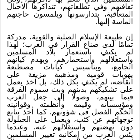
ثقافتهم وفي تطلعاتهم، تتذاكرها الأجيال
المتعاقبة، يتدارسونها ويلمسون حاجتهم
الماسة إليها.
إن طبيعة الإسلام الصلبة والقوية، مدركة
تمامًا لدى صناع القرار في الغرب؛ لهذا
لم يكتفِ باستعمار بلاد المسلمين
واستغلالهم واستحمارهم، وبهدم كيانهم
الجامع، وبتأسيس كيانات مصطنعة
بهويات قومية ومذهبية مزيفة على
أنقاضه، لم يكتفِ بكل ذلك، بل أخذ يعمل
على تشكيكهم بدينهم وبث سموم الفرقة
فيما بينهم، وصولًا إلى جعل الغرب
ومؤسساته وقيمه وأنظمته وقوانينه
الحَكَم الفصل في شؤونهم. كما أخذ يتابع
توجهاتهم عن كثب، ويعمل على الحيلولة
دون نهضتهم واستقلالهم عنه. وعندما
يئس الغرب من إمكانية تغيير المسلمين