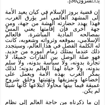
يُحۡشَرُونَ36[.
إن قضية بروز الإسلام في كيان يعيد الأمة
إلى المشهد العالمي أمر يؤرق الغرب،
فهذا يهدد حضارته الهشة من جهة، ومن
جهة أخرى فإن إقامتها يعني المسَّ
بمصالحه المادية المباشرة. فالعالم
الإسلامي، بموقعه وثرواته وشعوبه، كانت
له الكلمة الفصل في هذا العالم، وسيتجدد
ذلك عندما يمتلك زمام أموره من جديد.
فهو صلة الوصل بين القارات جميعًا، لا
تجارة بدونه، ولا سياسة بدونه، ولا سلم
بدونه، ولا حياة لهذا العالم بدونه؛ لذلك
يمكر الغرب بهذه الأمة ويعمل على
إخضاعها وتمزيقها وتفتيتها وخلق شروخ
عميقة فيما بينها محاولًا ابتلاعها كأنها شيئًا
لم يكن.
إن ما ذكرناه من حاجة العالم إلى نظام