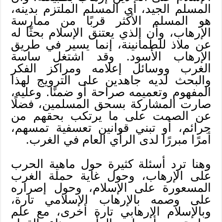
المسلم الجيد، أي المسلم الملتزم بدينه،
هو المسلم الأكثر قربًا من ممارسة
الإرهاب، وأن الذي يعتنق الإسلام بحثًا له
عن ملاذ للطمأنينة، إنما يسير في طريق
الإرهاب الأسود. وقد اشتغل ساسة
الغرب ووسائل إعلامه ومراكز الفكر
والبحث لديه جاهدين على الترويج لهذا
المفهوم وتعميمه صراحة أو ضمنًا. وعليه،
صارت المشاركة بسحق المسلمين، فضلًا
عن الصمت على ما يرتكب بحقهم من
جرائم، أو تبني قوانين تعسفية تمسهم،
أمرًا مبررًا لدى الرأي العام في الغرب.
وهنا ترد أسئلة كثيرة حول ماهية الحرب
على الإرهاب، وحول غاية حملة الغرب
المسعورة على الإسلام، وحول إصراره
على وصمه بالإرهاب الإسلامي تارة،
وبالإسلام الإرهابي تارة أخرى، مع علم