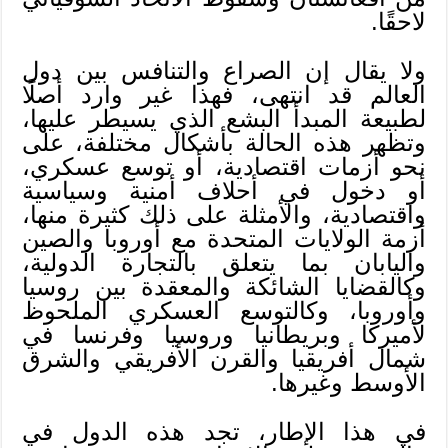
لاحقًا.
ولا يقال إن الصراع والتنافس بين دول
العالم قد انتهى، فهذا غير وارد أصلًا
لطبيعة المبدأ البشع الذي يسيطر عليها،
وتظهر هذه الحالة بأشكال مختلفة، على
نحو أزمات اقتصادية، أو توسع عسكري،
أو دخول في أحلاف أمنية وسياسية
واقتصادية، والأمثلة على ذلك كثيرة منها،
أزمة الولايات المتحدة مع أوروبا والصين
واليابان بما يتعلق بالتجارة الدولية،
وكالقضايا الشائكة والمعقدة بين روسيا
وأوروبا، وكالتوسع العسكري الملحوظ
لأميركا وبريطانيا وروسيا وفرنسا في
شمال أفريقيا والقرن الأفريقي والشرق
الأوسط وغيرها.
في هذا الإطار، تجد هذه الدول في