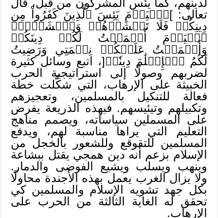
لدينهم، كما يئس المشركون من قبل، قال
تعالى: ]ٱلۡيَوۡمَ يَئِسَ ٱلَّذِينَ كَفَرُواْ مِن
دِينِكُمۡ فَلَا تَخۡشَوۡهُمۡ وَٱخۡشَوۡنِۚ
ٱلۡيَوۡمَ أَكۡمَلۡتُ لَكُمۡ دِينَكُمۡ
وَأَتۡمَمۡتُ عَلَيۡكُمۡ نِعۡمَتِي وَرَضِيتُ
لَكُمُ ٱلۡإِسۡلَٰمَ دِينٗاۚ[، اتبع وسائل كثيرة
لضربهم وصولًا إلى استراتيجية الحرب
الخبيثة على الإرهاب، التي شكَّلت خطة
فعالة للتنكيل بالمسلمين، وتعجيزهم
وتكبيلهم وتيئيسهم. فبهذه الذريعة يفرض
على المسملين سياساته، ويصمم مناهج
التعليم التي يراها مناسبة لهم، ويدفع
المسلمين للتقوقع وللشعور بالخجل من
الإسلام بزعم أنه دين همجي يقتل ببشاعة
وينهب ويسلب ويشيع الفوضى والدمار.
ولا يزال الغرب يعمل بهذه الأجندة محاولًا
بكل جهد تشويه الإسلام والمسلمين كي
تحقق له الغاية الثالثة من الحرب على
الإرهاب.