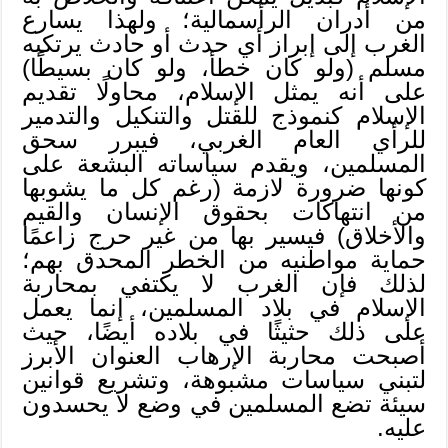
من أدران الرأسمالية؛ ولهذا يسارع
الغرب إلى إبراز أي حدث أو حادث يرتكبه
مسلم (ولو كان خطأ، ولو كان بسيطًا)
على أنه يمثل الإسلام، محاولًا تقديم
الإسلام كنموذج للقتل والتنكيل والتدمير
للرأي العام الغربي، فيبرر سحق
المسلمين، ويقدم سياساته البشعة على
كونها ضرورة لازمة (رغم كل ما يشوبها
من انتهاكات بحقوق الإنسان والقيم
والأخلاق) فيسير بها من غير حرج زاعمًا
حماية مواطنيه من الخطر المحدق بهم؛
لذلك فإن الغرب لا يكتفي بمحاربة
الإسلام في بلاد المسلمين، إنما يعمل
على ذلك حثيثًا في بلاده أيضًا، حيث
أصبحت محاربة الإرهاب العنوان الأبرز
لتبني سياسات مشبوهة، وتشريع قوانين
سيئة تضع المسلمين في وضع لا يحسدون
عليه.