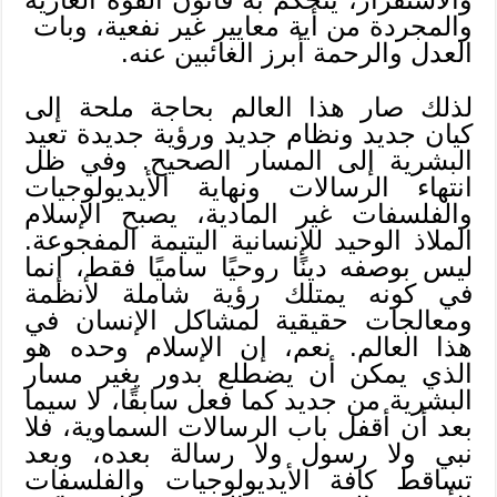
والمجردة من أية معايير غير نفعية، وبات
العدل والرحمة أبرز الغائبين عنه.
لذلك صار هذا العالم بحاجة ملحة إلى
كيان جديد ونظام جديد ورؤية جديدة تعيد
البشرية إلى المسار الصحيح. وفي ظل
انتهاء الرسالات ونهاية الأيديولوجيات
والفلسفات غير المادية، يصبح الإسلام
الملاذ الوحيد للإنسانية اليتيمة المفجوعة.
ليس بوصفه دينًا روحيًا ساميًا فقط، إنما
في كونه يمتلك رؤية شاملة لأنظمة
ومعالجات حقيقية لمشاكل الإنسان في
هذا العالم. نعم، إن الإسلام وحده هو
الذي يمكن أن يضطلع بدور يغير مسار
البشرية من جديد كما فعل سابقًا، لا سيما
بعد أن أقفل باب الرسالات السماوية، فلا
نبي ولا رسول ولا رسالة بعده، وبعد
تساقط كافة الأيديولوجيات والفلسفات