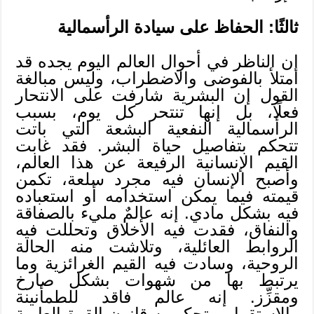
ثالثًا: الحفاظ على سيادة الرأسمالية
إن الناظر في أحوال العالم اليوم يجده قد
امتلأ بالفوضى والاضطراب، وليس مبالغة
القول إن البشرية شارفت على الانتحار
فعلًا، بل إنها تنتحر كل يوم، بسبب
الرأسمالية النفعية البشعة التي باتت
تتحكم بتفاصيل حياة البشر. فقد غابت
القيم الإنسانية الرفيعة عن هذا العالم،
وأصبح الإنسان فيه مجرد سلعة، تكمن
قيمته فيما يمكن استخدامه أو استعباده
فيه بشكل مادي. إنه عالمٌ مليء بالصفاقة
والنفاق، فقدت فيه الأخلاق وتحللت فيه
الروابط العائلية، وتلاشت منه الحالة
الروحية، وسادت فيه القيم الغرائزية وما
يرتبط بها من شهوات بشكل صارخ
ومقزِّز. إنه عالم فاقد للطمأنينة
والاستقرار، يتحكم به قانون القوة العارية