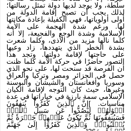
سلطة، ولا يوجد لديها دولة تمثل رسالتها؛
لذلك يجب أن تصبح إقامة الدولة من
أولى أولوياتها، فهي الكفيلة بإعادة مكانتها
لها. ورغم شدة الهجمة على الأمة
الإسلامية وشدة الوجع والفجيعة، إلا أنه
كلما نالها مزيد من الأذى، وكلما شعرت
بشدة الخطر الذي يتهددها، زاد وعيها
على حاجتها لإقامة دولتها. وتجد هذا
التصور حاضرًا في حركة الأمة كلما ظنت
أن الفرصة قد سنحت لها، على نحو الذي
حصل في الجزائر ومصر وتركيا والعراق
وسوريا وأفغانستان والشيشان والبوسنة
وغيرها، حيث كان التوجه لإقامة الكيان
الإسلامي سمة بارزة في خياراتها في عدة
مناسبات. ]إِنَّ ٱلَّذِينَ كَفَرُواْ يُنفِقُونَ
أَمۡوَٰلَهُمۡ لِيَصُدُّواْ عَن سَبِيلِ ٱللَّهِۚ
فَسَيُنفِقُونَهَا ثُمَّ تَكُونُ عَلَيۡهِمۡ حَسۡرَةٗ ثُمَّ
يُغۡلَبُونَۗ وَٱلَّذِينَ كَفَرُوٓاْ إِلَىٰ جَهَنَّمَ