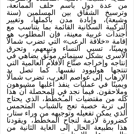
من عدة دول باسم حلف الممانعة،
وترسيخ الشقاق بين المسلمين (سنة
وشيعة)، وإبادة مدن بأكملها، وتغيير
التركيبة السكانية القائمة بما يتناسب مع
أجندات غربية معينة، فإن المطلوب هو
إقامة «خلافة الرعب» التي تضرب شمالًا
ويمينًا، تسبي النساء وتبيعهم، وتحرق
الأسرى بشكل سينمائي موثَّق يضاهي في
إنتاجه وإخراجه صنَّاع الأفلام العالمية التي
تنتجها هوليوود نفسها. كما تصل يد
الإرهاب إلى عواصم الغرب، تضرب شمالًا
ويمينًا في عمليات ينفذ أغلبها مشبوهون
وملاحقون. فيما نجد في المحصلة أن هذا
كله من مقتضيات المـُخطَّط، الذي يحتاج
إلى تربة خصبة تعج بالشباب المتحمس
الذي يمكن تفعيله وتوجيهه من وراء ستار،
كضرورة لازمة لنجاح المخطط، ويقودنا
هذا بطبيعة الحال إلى الغاية الثانية من