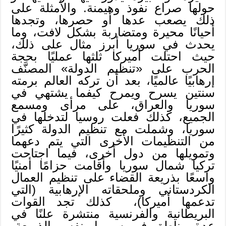
حولها صراع نفوذ وهيمنة. والأمثلة على
ذلك يصعب عدها أو حصرها، وتجدها
أحيانًا محيرة ومتضاربة بشكل لافت، وما
يحدث في سوريا أبرز مثال على ذلك،
حيث احتلت أميركا ثلثها عمليًا بحجة
الحرب على «تنظيم الدولة» المصنَّف
إرهابيًا عالميًا، بعد أن تركه العالم برمته
سنتين يسرح ويمرح كيفما يشتهي في
سوريا والعراق، على مرأى ومسمع
الجميع، كذلك فعلت روسيا لتدخلها في
سوريا، وشملت مع تنظيم الدولة كثيرًا
من التنظيمات الأخرى التي يتم دعهما
وتمويلها من دول أخرى، فيما اجتاحت
تركيا شمال سوريا وأقامت حزامًا أمنيًا
واسعًا بذريعة القضاء على تنظيم العمال
الكردستاني وملحقاته الإرهابية (التي
تدعمها أميركا)، كذلك تجد القوات
البريطانية والفرنسية منتشرة علنًا في
عدة مناطق في سوريا بنفس الذريعة،