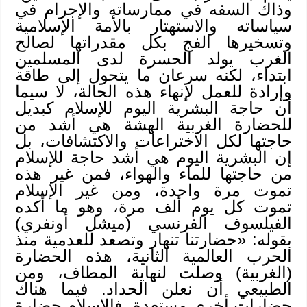
وذاك السفه في ممارساته والإجرام في
سياساته والاستهتار بالأمة الإسلامية
وتسخيرها الفج بكل مقدراتها لصالح
الغرب يولد الحسرة لدى المسلمين
ابتداء، لكنه سرعان ما يتحول إلى طاقة
وإرادة للعمل لإنهاء هذه الحالة، لا سيما
أن حاجة البشرية اليوم للإسلام كبديل
للحضارة الغربية الهشة هي أشد من
حاجتها لكل الاختراعات والاكتشافات، بل
إن البشرية اليوم هي أشد حاجة للإسلام
من حاجتها للماء والهواء، فمن غير هذه
تموت مرة واحدة، ومن غير الإسلام
تموت كل يوم ألف مرة، وهو ما أكده
الفيلسوف الفرنسي (ميشل أونفري)
بقوله: «حضارتنا تنهار وتصعد للعدمية منذ
الحرب العالمية الثانية، هذه الحضارة
(الغربية) وصلت لنهاية المطاف، ومن
الطبيعي أن نعلن الحداد. فيما هناك
حضارات أخرى مستعدة، فالإسلام حضارة