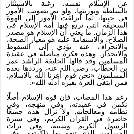
عن الإسلام نفسه، رغبة بالاستئثار
بالسلطة وتوريثها، ولو تم تصويب الأمور
في حينها، لما انزلقت الأمور إلى الهوة
السحيقة التي ترتع فيها أمة الإسلام في
هذا الزمان. ما يعني أن الإسلام هو مصدر
الصلاح، والاستقامة عليه هو معيار الصحة،
والانحراف عنه يؤدي إلى السقوط
والانحدار. وهذه فكرة متأصلة في عقيدة
المسلمين وقد قالها الخليفة الراشد عمر
بن الخطاب، رضي الله عنه، ورددها بعده
المسلمون «نحن قوم أعزنا الله بالإسلام،
فمن ابتغى العزة بغيره أذله الله».
رغم هذا المصاب، فإن قوة الإسلام أصلًا
تكمن في عقيدته، وفي منهجه، وفي
نظامه ومعالجاته. ولا تزال هذه جميعًا
حاضرة في القرآن الكريم، وفي سيرة
الرسول الكريم وسنته، وفي تراث
المسلمين الذي تنعم بها ذاكرتهم، وفي