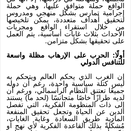
الواقع حملة متوافق عليها، وهي حملة
إجرامية تمارس بشكل منهجي ومدروس
لتحقيق أهداف متعددة، يمكن تلخيصها
من خلال استقراء الواقع ومجريات
الأحداث بثلاث غايات أساسية، يتم العمل
على تحقيقها بشكل متزامن.
أولًا: الحرب على الإرهاب مظلة واسعة
للتنافس الدولي
إن الغرب الذي يحكم العالم ويتحكم به
ليس كتلة سياسية واحدة، رغم أن دوله
جميعًا تعتنق النظام الرأسمالي، ورغم أن
لديه طرازًا خاصًا متجانسًا (لحد ما) يستند
إلى ذات المنظومة الفكرية، التي تفصل
الدين عن الحياة وتجعل تحقيق المنفعة
المادية طريق السعادة وغاية الغايات،
مُشكّلةً بذلك القاعدة الفكرية لأي نهج أو