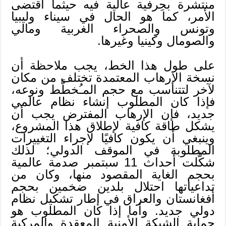
منتشرة بحِرفية عالية فيه حيثما اقتضى
الأمر، كما هو الحال في سيناء وليبيا
وتونس والصحراء الغربية ومالي
والصومال وكينيا وغيرها.
على طول هذا الخط، يجب ملاحظة أن
نسخة الإرهاب المعتمدة تختلف من مكان
لآخر لتتناسب مع حجم المـُخطَّط ونوعه،
فإذا كان المطلوب إنشاء نظام عالمي
جديد، فإن الإرهاب المفترض يجب أن
يشكل طاقة كافية لإطلاق هذا المشروع،
وينبغي أن يكون كافيًا لإجراء التغييرات
المطلوبة في الموقف الدولي؛ لذلك
شكَّلت أحداث 11 سبتمبر صدمة عالمية
بحجم الغاية المقصود منها، وكان من
تداعياتها احتلال بلدين ضخمين بحجم
أفغانستان والعراق في إطار تشكيل نظام
دولي جديد. وأما إذا كان المطلوب هو
حماية الشبكة الأمنية المعقدة والمركبة