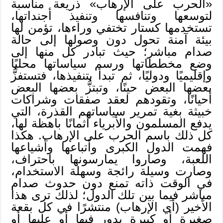
«الحرب على الإرهاب» ذريعة مناسبة
لتوسعها وتنافسها وتنفيذ أجنداتها،
تستخدمها كستار تختفي وراءها، تؤمن لها
بيئة آمنة تحول دون وصولها إلى حالة
صدام مباشر؛ حيث تبادر كل منها إلى
وضع مخططاتها ورسم سياساتها محليًا
وإقليميًا ودوليًا، ثم تبدأ بتنفيذها، فتستفزُّ
بعضها البعض حينًا، وتبتزُّ بعضها البعض
أحيانًا، وتقودهم لعقد صفقات وشراكات
خبيثة بغية تمرير سياساتهم القذرة، التي
يدفع المسلمون والأبرياء أثمانًا باهظة لها،
كل ذلك باسم الحرب على الإرهاب. هكذا
فهمت الدول الكبرى وأتباعها وأشياعها
اللعبة، وصاروا يمارسونها باحتراف،
وصارت وسيلة رائجة وسهلة الاستخدام،
في الوقت ذاته تمنع دون حدوث صدام
مباشر فيما بين تلك الدول؛ لذلك ترى هذا
الأخير (أي الإرهاب) منتشرًا في كل بقعة
صغيرة أو كبيرة يدور فيها أو عليها أو