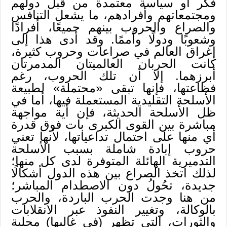
فكر أو سياسة معتمدة من قبل دولهم
ومجتمعاتهم وأفرادهم، ما يشعل التنافس
والصراع والحروب بينهم جميعًا، أفرادًا
وشعوبًا ودولًا وأممًا. وقد أدى هذا إلى
إغراق العالم في صراعات وحروب كثيرة،
كانت الحربان العالميتان المدمرتان
أبرزهما. إلا أن تلك الحروب، رغم
فظاعتها، فإنها تبقى «محتملة» لطبيعة
الأسلحة التقليدية المستعملة فيها، أما في
ظل الأسلحة الحديثة، فإن أية مواجهة
مباشرة بين القوى الكبرى بات فوق قدرة
أي منها على احتمال تداعياتها، لأنها تعني
حروب إبادة شاملة بسبب الأسلحة
التدميرية الهائلة المتوفرة لدى كل منها؛
لذلك اتخذ الصراع بين هذه الدول أشكالًا
جديدة، تحُولُ دون الاصطدام المباشر؛
من هنا وجدت الحرب الباردة، والحرب
بالوكالة، وتغيير النفوذ عبر الانقلابات
والثورات، التي تظهر (في غالبها) محلية