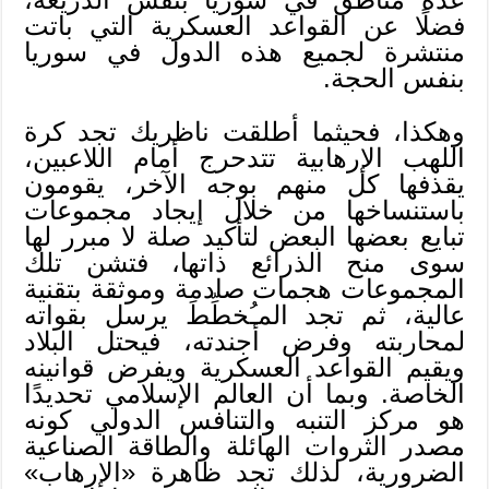
فضلًا عن القواعد العسكرية التي باتت
منتشرة لجميع هذه الدول في سوريا
بنفس الحجة.
وهكذا، فحيثما أطلقت ناظريك تجد كرة
اللهب الإرهابية تتدحرج أمام اللاعبين،
يقذفها كل منهم بوجه الآخر، يقومون
باستنساخها من خلال إيجاد مجموعات
تبايع بعضها البعض لتأكيد صلة لا مبرر لها
سوى منح الذرائع ذاتها، فتشن تلك
المجموعات هجمات صادمة وموثقة بتقنية
عالية، ثم تجد المـُخطِّطَ يرسل بقواته
لمحاربته وفرض أجندته، فيحتل البلاد
ويقيم القواعد العسكرية ويفرض قوانينه
الخاصة. وبما أن العالم الإسلامي تحديدًا
هو مركز التنبه والتنافس الدولي كونه
مصدر الثروات الهائلة والطاقة الصناعية
الضرورية، لذلك تجد ظاهرة «الإرهاب»