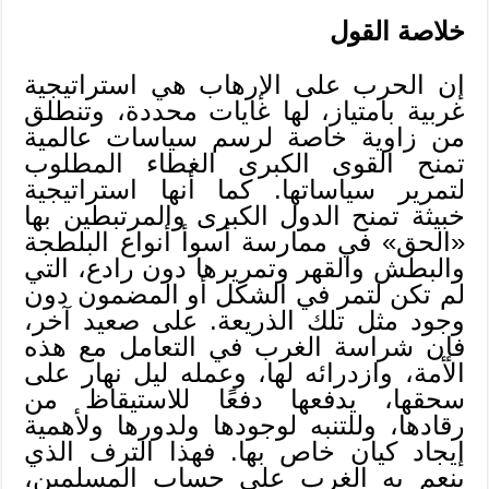
خلاصة القول
إن الحرب على الإرهاب هي استراتيجية
غربية بامتياز، لها غايات محددة، وتنطلق
من زاوية خاصة لرسم سياسات عالمية
تمنح القوى الكبرى الغطاء المطلوب
لتمرير سياساتها. كما أنها استراتيجية
خبيثة تمنح الدول الكبرى والمرتبطين بها
«الحق» في ممارسة أسوأ أنواع البلطجة
والبطش والقهر وتمريرها دون رادع، التي
لم تكن لتمر في الشكل أو المضمون دون
وجود مثل تلك الذريعة. على صعيد آخر،
فإن شراسة الغرب في التعامل مع هذه
الأمة، وازدرائه لها، وعمله ليل نهار على
سحقها، يدفعها دفعًا للاستيقاظ من
رقادها، وللتنبه لوجودها ولدورها ولأهمية
إيجاد كيان خاص بها. فهذا الترف الذي
ينعم به الغرب على حساب المسلمين،