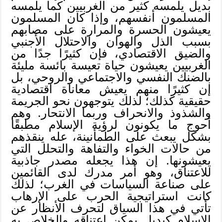
بديل يلمسه كثير من الغربيين كما يلمسه
المسلمون أنفسهم، وإذا كان المسلمون
يعيشون الحسرة والمرارة على مصابهم
بسبب الذل والهوان والاحتلال الأجنبي
والضيق الاقتصادي، فإن كثيرًا جدًا من
الغربيين يعيشون حياة تعيسة بائسة مليئة
بالضنك النفسي والاجتماعي والروحي، بل
إن كثيرًا منهم يعيش معاناة اقتصادية
حقيقية كذلك؛ لذلك يتوجهون نحو الجريمة
والشذوذ والانحراف وربما الانتحار. وهم
أحوج ما يكونون لرؤية الإسلام مطبقًا
بشكل يبعث على الطمأنينة، عله ينقذهم
من حالات الخواء والتفاهة والتحلل التي
يعيشونها. إن هذا يجعله مصدر جاذبية
للاعتناق، وهو أمر مدرك لدى القائمين
على صناعة السياسات في الغرب؛ لذلك
كانت استراتيجية الحرب على الإرهاب
تأتي في هذا السياق لتحرف الأنظار عن
الإسلام كبديل يمكن اعتناقه والخلاص به