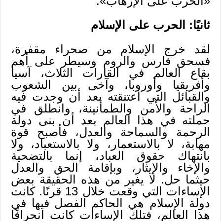
«الحرب على الإرهاب».
ثانيًا: الحرب على الإسلام
لقد خرج الإسلام من صحراء مقفرة،
فسحق فارس والروم وسيطر على أهم
بقاع العالم في القارات الثلاث، آسيا
وأفريقيا وأوروبا، وآخى بين الشعوب
والقبائل التي اعتنقته بعد أن وجدت فيه
الراحة والأمن والطمأنينة، وانطلق في
حملته في هذا العالم بعد أن بنى دولة
الرحمة والسماحة والعدل، فأصبح قوة
مهابة، لا بالاستعمار، ولا بالاستعباد، ولا
بانتهاك حقوق العباد، إنما بالتضحية
والإخاء والإيثار، وبإقامة الحق والعدل
حيثما حل. لا يغير من هذه الحقيقة بعض
الإساءات التي وقعت خلال 13 قرنًا. كانت
دولة الإسلام هي الحاكم الفصل فيها في
هذا العالم، فتلك الإساءات كانت انحرافًا