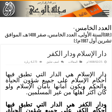
العدد الخامس
-
[:ar]السنة الأولى، العدد الخامس، صفر 1408هـ، الموافق
تشرين أول 1987م[:]
دار الإسلام ودار الكفر
1408/02/25م
المقالات
اضف تعليق
4,273 زيارة
دار الإسلام هي الدار التي تطبق فيها
أحكام الإسلام على جميع شؤون الحياة
والحكم ويكون أمانها بأمان الإسلام ولو
كان أكثر أهلها من غير المسلمين.
ودار الكفر هي الدار التي تطبق فيها
أحكام الكفر على جميع شؤون الحياة،