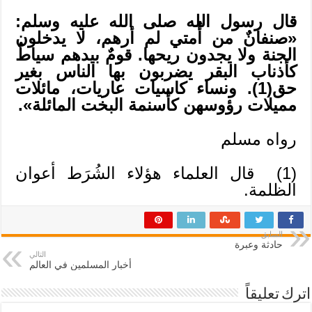
قال رسول الله
صلى الله عليه وسلم
:
«صنفانٌ من أُمتي لم أرهم، لا يدخلون
الجنة ولا يجدون ريحها. قومٌ بيدهم سياطٌ
كأذناب البقر يضربون بها الناس بغير
حق
(1)
. ونساء كاسيات عاريات، مائلات
مميلات رؤوسهن كأسنمة البخت المائلة».
رواه مسلم
(1)
قال العلماء هؤلاء الشُرَط أعوان
الظلمة.
السابق
حادثة وعبرة
التالي
أخبار المسلمين في العالم
اترك تعليقاً