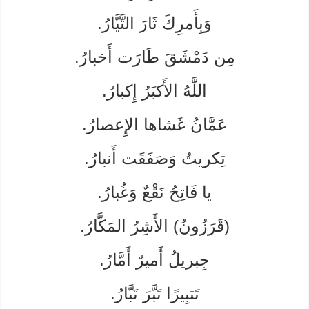
وَبِأَمرِكَ ثَارَ التَّيَّارُ.
مِن دَمْشَقَ طَارَت أَخبارُ.
اللَّهُ الأَكبَرُ إِكبارُ.
عَمَّانُ غَشاها الإِعصارُ.
تِكريتُ وَصَفَقَت أَنبارُ.
يا فَاتِحُ نَقْعٌ وَغُبارُ.
(قَرَزُونُ) الأَشِرُ المَكَّارُ.
جِبريلُ أَميرٌ أَمَّارُ.
تَتبِيرًا تَبَّرَ تَبَّارُ.