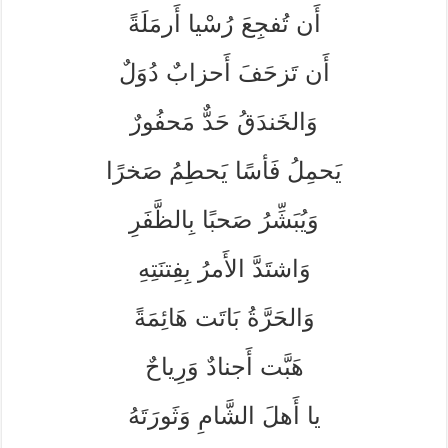
أَن تُفجِعَ رُسْيا أَرمَلَةً
أَن تَزحَفَ أَحزابٌ دُوَلٌ
وَالخَندَقُ حَدٌّ مَحفُورٌ
يَحمِلُ فَأسًا يَحطِمُ صَخرًا
وَيُبَشِّرُ صَحبًا بِالظَّفَرِ
وَاشتَدَّ الأَمرُ بِفِتنَتِهِ
وَالحَرَّةُ بَاتَت هَائِمَةً
هَبَّت أَجنادٌ وَرِياحٌ
يا أَهلَ الشَّامِ وَثَورَتَهُ