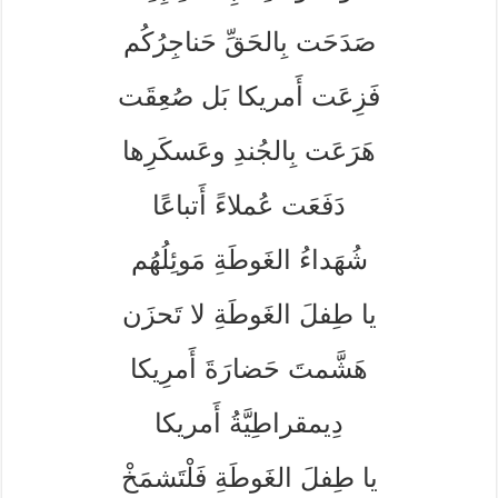
صَدَحَت بِالحَقِّ حَناجِرُكُم
فَزِعَت أَمريكا بَل صُعِقَت
هَرَعَت بِالجُندِ وعَسكَرِها
دَفَعَت عُملاءً أَتباعًا
شُهَداءُ الغَوطَةِ مَوئِلُهُم
يا طِفلَ الغَوطَةِ لا تَحزَن
هَشَّمتَ حَضارَةَ أَمرِيكا
دِيمقراطِيَّةُ أَمريكا
يا طِفلَ الغَوطَةِ فَلْتَشمَخْ