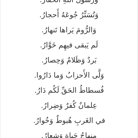
وَتُسَتِّرُ جُوعَهُ أَحجارُ.
وَالرُّومَ يَراها تَنهارُ.
لَم يَبقى فيهِم خَوَّارُ.
بَردٌ وَظَلامٌ وَحِصارُ.
وَلَّى الأَحزابُ وَما دَارُوا.
فُسطاطُ الحَقِّ لَكُم دَارُ.
عِلمانٌ كُفرٌ وَضِرارُ.
في الغَربِ هُبوطٌ وَخُوارُ.
مِنهاجُ حَياةٍ وَشِعارُ.