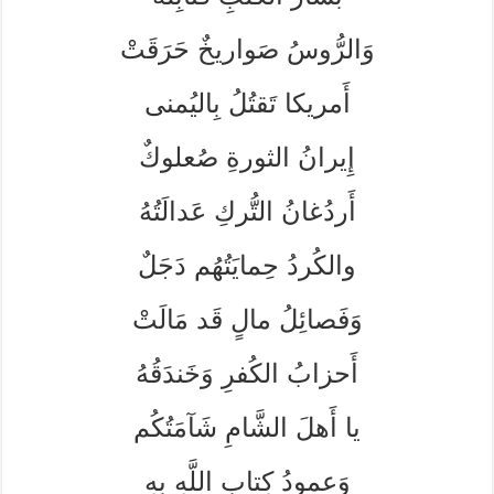
وَالرُّوسُ صَواريخٌ حَرَقَتْ
أَمريكا تَقتُلُ بِاليُمنى
إِيرانُ الثورةِ صُعلوكٌ
أَردُغانُ التُّركِ عَدالَتُهُ
والكُردُ حِمايَتُهُم دَجَلٌ
وَفَصائِلُ مالٍ قَد مَالَتْ
أَحزابُ الكُفرِ وَخَندَقُهُ
يا أَهلَ الشَّامِ شَآمَتُكُم
وَعمودُ كِتابِ اللَّهِ بِهِ