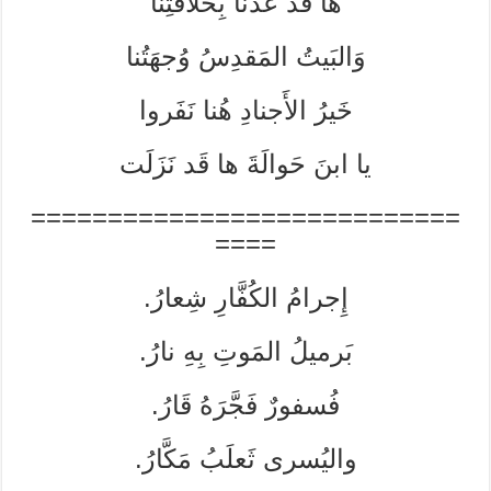
ها قَد عُدنا بِخلافَتِنا
وَالبَيتُ المَقدِسُ وُجهَتُنا
خَيرُ الأَجنادِ هُنا نَفَروا
يا ابنَ حَوالَةَ ها قَد نَزَلَت
============================
====
إِجرامُ الكُفَّارِ شِعارُ.
بَرميلُ المَوتِ بِهِ نارُ.
فُسفورٌ فَجَّرَهُ قَارُ.
واليُسرى ثَعلَبُ مَكَّارُ.