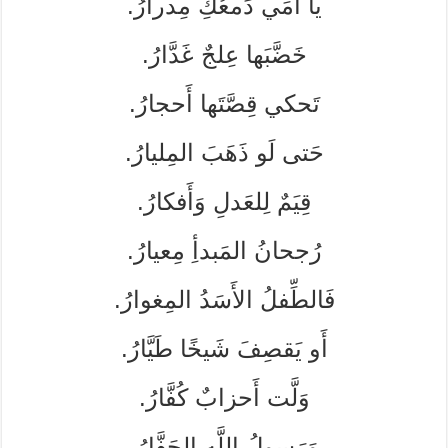
يا أُمِّي دَمعُكِ مِدرارُ.
خَضَّبَها عِلجٌ غَدَّارُ.
تَحكي قِصَّتَها أَحجارُ.
حَتى لَو ذَهَبَ المِليارُ.
قِيَمٌ لِلعَدلِ وَأَفكارُ.
رُجحانُ المَبدأِ مِعيارُ.
فَالطِّفلُ الأَسَدُ المِغوارُ.
أَو يَقصِفَ شَيخًا طَيَّارُ.
وَلَّت أَحزابٌ كُفَّارُ.
وَرَسولُ اللَّهِ الحَفَّارُ.