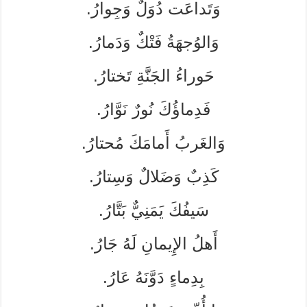
وَتَداعَت دُوَلٌ وَجِوارُ.
وَالوُجهَةُ فَتْكٌ وَدَمارُ.
حَوراءُ الجَنَّةِ تَختارُ.
فَدِماؤُكَ نُورٌ نَوَّارُ.
وَالغَربُ أَمامَكَ مُحتارُ.
كَذِبٌ وَضَلالٌ وَسِتارُ.
سَيفُكَ يَمَنِيٌّ بَتَّارُ.
أَهلُ الإِيمانِ لَهُ جَارُ.
بِدِماءٍ دَوَّنَهُ عَارُ.