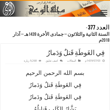
العدد 377
-
السنة الثانية والثلاثون – جمادى الأخرة 1439هـ – آذار
2018م
فِي الغَوطَةِ قَتلٌ وَدَمارُ
1439/07/03م
المقالات
اضف تعليق
9,268 زيارة
بسم الله الرحمن الرحيم
فِي الغَوطَةِ قَتلٌ وَدَمارُ
فِي الغَوطَةِ قَتلٌ ودَمارُ
بَشَّارُ الكَلبِ قَنابِلُهُ