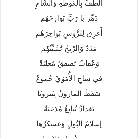
الطُفْ بِالغَوطَةِ وَالشَّامِ
دَمِّر يا رَبِّ بَوارِجَهُم
أَغرِق لِلرُّوسِ بَواخِرَهُم
مَدَدٌ وَالرِّيحُ تُشَتِّتُهُم
وَعُقابٌ تَصفِقُ مُعلِنَةً
في ساحِ الأُمَوَيِّ جُموعٌ
سَقَطَ المارونُ بِبَيروتَا
بَغدادُ تُبايِعُ مُذعِنَةً
إسلامُ البُولِ وَعسكَرُها