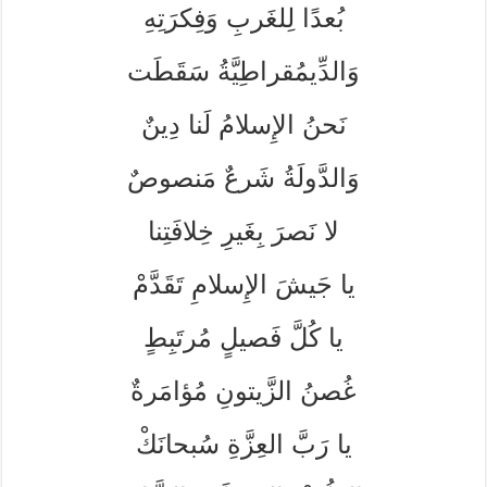
بُعدًا لِلغَربِ وَفِكرَتِهِ
وَالدِّيمُقراطِيَّةُ سَقَطَت
نَحنُ الإِسلامُ لَنا دِينٌ
وَالدَّولَةُ شَرعٌ مَنصوصٌ
لا نَصرَ بِغَيرِ خِلافَتِنا
يا جَيشَ الإِسلامِ تَقَدَّمْ
يا كُلَّ فَصيلٍ مُرتَبِطٍ
غُصنُ الزَّيتونِ مُؤامَرةٌ
يا رَبَّ العِزَّةِ سُبحانَكْ