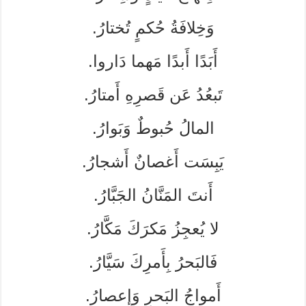
وَخِلافَةُ حُكمٍ تُختارُ.
أَبَدًا أَبدًا مَهما دَاروا.
تَبعُدُ عَن قَصرِهِ أَمتارُ.
المالُ حُبوطٌ وَبَوارُ.
يَبِسَت أَغصانٌ أَشجارُ.
أَنتَ المَنَّانُ الجَبَّارُ.
لا يُعجِزُ مَكرَكَ مَكَّارُ.
فَالبَحرُ بِأَمرِكَ سَيَّارُ.
أَمواجُ البَحرِ وَإِعصارُ.