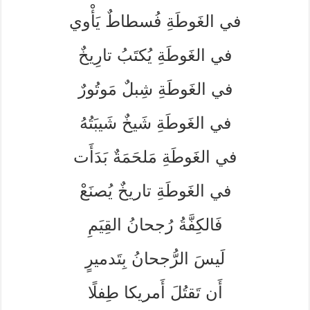
في الغَوطَةِ فُسطاطٌ يَأْوي
في الغَوطَةِ يُكتَبُ تارِيخٌ
في الغَوطَةِ شِبلٌ مَوتُورٌ
في الغَوطَةِ شَيخٌ شَيبَتُهُ
في الغَوطَةِ مَلحَمَةٌ بَدَأَت
في الغَوطَةِ تاريخٌ يُصنَعْ
فَالكِفَّةُ رُجحانُ القِيَمِ
لَيسَ الرُّجحانُ بِتَدميرٍ
أَن تَقتُلَ أَمريكا طِفلًا