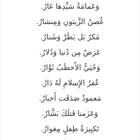
وَعَمامَةُ سَيِّدِها عَارُ.
غُصنُ الزَّيتونِ وَمِنشارُ.
مَكرٌ بَل بَطَرٌ وَشَنارُ.
عَرَضٌ مِن دُنيا وَدُلارُ.
وَحُيَيُّ الأَخطَبُ ثَوَّارُ.
عُقرُ الإِسلامِ لَهُ دَارُ.
مَعمودٌ صَدَقَت أَخبارُ.
وَعَزَمنا قَتلَكَ بَشَّارُ.
تَكبِيرَةُ طِفلٍ مِغوارُ.