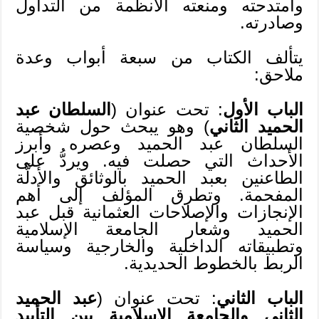
وامتدحته ومنعته الأنظمة من التداول
وصادرته.
يتألف الكتاب من سبعة أبواب وعدة
ملاحق:
الباب الأول
: تحت عنوان (
السلطان عبد
الحميد الثاني
) وهو يبحث حول شخصية
السلطان عبد الحميد وعصره وأبرز
الأحداث التي حصلت فيه. ويردُّ على
الطاعنين بعبد الحميد بالوثائق والأدلَّة
المفحمة. وتطرق المؤلف إلى أهم
الإنجازات والإصلاحات العثمانية قبل عبد
الحميد وشعار الجامعة الإسلامية
وتطبيقاته الداخلية والخارجية وسياسة
الربط بالخطوط الحديدية.
الباب الثاني
: تحت عنوان (
عبد الحميد
الثاني والجامعة الاسلامية بين التأييد