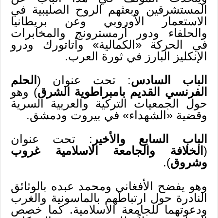
المستشرقين وبعثهم الروح الصليبية في
الاستعمار الأوروبي وعن بريطانيا
والحلفاء ودور أرمسترونج والمخابرات
في الحركة «الكمالية» وأتاتورك ودرو
الإنكليز البارز في ثورة العرب.
الباب السادس
: تحت عنوان (
الحلم
الفرنسي القديم بامبراطوية الشرق
) وهو
حول الجمعيات التركية والعربية السرية
وقضية «الشهداء» في بيروت ودمشق.
الباب السابع والأخير
: تحت عنوان
(
الخلافة والجامعة الاسلامية غروب
وشروق
).
وهو يفضح الأفغاني ومحمد عبده بالوثائق
النادرة حول ارتباطهم بالماسونية والغرب
ودعوتهما للجامعة الاسلامية. كما خصص