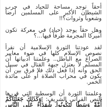
أحقاً توجد مساحة للحياد في حرب
الشيطان الأكبر على المسلمين أرضاً
وشعوباً وثروات؟!!
وهل حقاً يوجد (حياد) في معركة تكون
أميركا المجرمة طرفاً فيها…؟
لقد عودتنا الثورة الإسلامية أن نقرأ
نصوص الإسلام كلها في ضوء معايير
الصراع مع الباطل.. وعلمتنا أدبياتها أن
المسلم لا يعتزل جبهة القتال في سبيل
الحق وأنه إذا فعل ذلك فلا فرق بين أن
يكون في محراب الصلاة أو على مائدة
الخمر.
وعلمتنا الثورة أن الوسطية التي قررها
النص القرآني الشريف: ]
وَكَذَلِكَ جَعَلْنَاكُمْ
أُمَّةً وَسَطًا لِتَكُونُوا شُهَدَاءَ عَلَى النَّاسِ