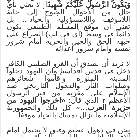
وَيَكُونَ الرَّسُولُ عَلَيْكُمْ شَهِيدًا
[ لا تعني بأي
حال من الأحوال الجنوح إلى خانة
اللاموقف واللامسؤولية والحياد… بل
تعني أن موقع المسلم الطبيعي يكون
دائماً في وسط (أي في لب) الصراع على
جبهة الحق والخير والحرية أمام شرور
نفسه وأمام شرور أعدائه.
لا نريد أن نصدق أن الغزو الصليبي الكافر
دخل في قدس أقداسنا وأن اليهود دخلوا
المدينة المنورة وأقاموا شعائرهم
وصلوات الثأر والذهول التاريخي ضد
الإسلام على مقربة من قبر الرسول
الأعظم
r
الذي قال: «
اخرجوا اليهود من
جزيرة العرب…
» كل ذلك والجمهورية
الإسلامية ما تزال تمسك بالحياد موقفاً.
نحن في ذهول عظيم وقلق لا يحتمل أمام