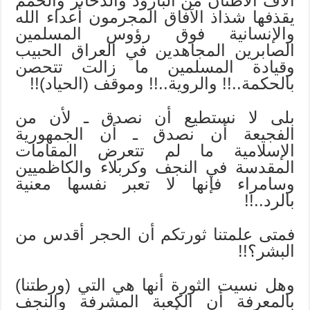
آلاف الأطنان من البارود والذخائر والحمم
يقذفها شذاذ الآفاق المجرمون أعداء الله
والإنسانية فوق رؤوس المسلمين
الصابرين المجاهدين في العراق الحبيب
وقيادة المسلمين ما زالت تتحصن
بالحكمة..!! والروية..!! وموقف (الحياد)!!
بلى لا نستطيع أن نصدق ـ لأن من
الفجيعة أن نصدق ـ أن الجمهورية
الإسلامية ما لم تتعرض المقامات
المقدسة في النجف وكربلاء والكاظميين
وسامراء فإنها لا تعبر نفسها معنية
بالرد..!!
فمتى علمتنا ثورتكم أن الحجر أقدس من
البشر؟!!
وهل نسيت الثورة أنها هي التي (ورطتنا)
بالمعرفة أن الكعبة المشرفة والنجف