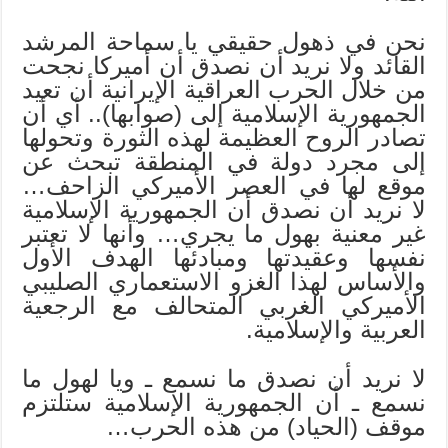
نحن في ذهول حقيقي يا سماحة المرشد
القائد ولا نريد أن نصدق أن أميركا نجحت
من خلال الحرب العراقية الإيرانية أن تعيد
الجمهورية الإسلامية إلى (صوابها).. أي أن
تصادر الروح العظيمة لهذه الثورة وتحولها
إلى مجرد دولة في المنطقة تبحث عن
موقع لها في العصر الأميركي الزاحف…
لا نريد أن نصدق أن الجمهورية الإسلامية
غير معنية بهول ما يجري… وأنها لا تعتبر
نفسها وعقيدتها ومبادئها الهدف الأول
والأساس لهذا الغزو الاستعماري الصليبي
الأميركي الغربي المتحالف مع الرجعية
العربية والإسلامية.
لا نريد أن نصدق ما نسمع ـ ويا لهول ما
نسمع ـ أن الجمهورية الإسلامية ستلتزم
موقف (الحياد) من هذه الحرب…