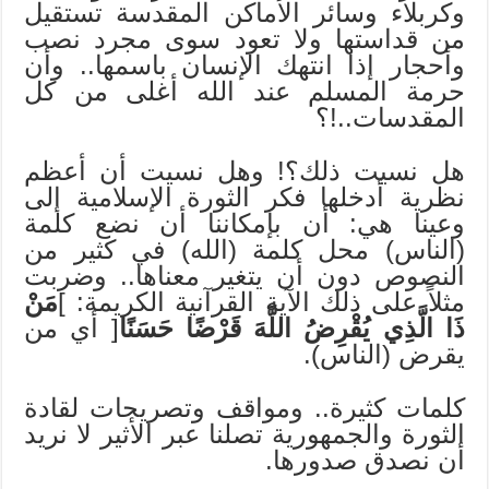
وكربلاء وسائر الأماكن المقدسة تستقيل
من قداستها ولا تعود سوى مجرد نصب
وأحجار إذا انتهك الإنسان باسمها.. وأن
حرمة المسلم عند الله أغلى من كل
المقدسات..!؟
هل نسيت ذلك؟! وهل نسيت أن أعظم
نظرية أدخلها فكر الثورة الإسلامية إلى
وعينا هي: أن بإمكاننا أن نضع كلمة
(الناس) محل كلمة (الله) في كثير من
النصوص دون أن يتغير معناها.. وضربت
مثلاً على ذلك الآية القرآنية الكريمة: ]
مَنْ
ذَا الَّذِي يُقْرِضُ اللَّهَ قَرْضًا حَسَنًا
[ أي من
يقرض (الناس).
كلمات كثيرة.. ومواقف وتصريحات لقادة
الثورة والجمهورية تصلنا عبر الأثير لا نريد
أن نصدق صدورها.