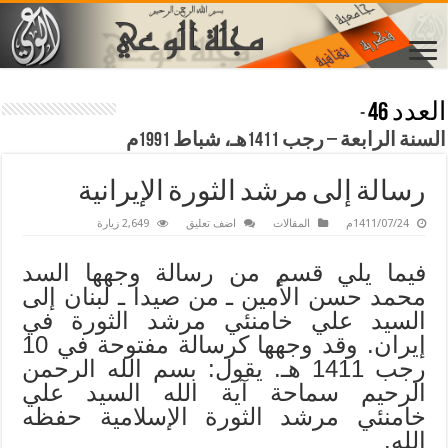
العدد 46
-
السنة الرابعة – رجب 1411هـ، شباط 1991م
رسالة إلى مرشد الثورة الإيرانية
1411/07/24م
المقالات
اضف تعليق
2,649 زيارة
فيما يلي قسم من رسالة وجهها السد
محمد حسن الأمين ـ من صيدا ـ لبنان إلى
السيد علي خامنئي مرشد الثورة في
إيران. وقد وجهها كرسالة مفتوحة في 10
رجب 1411 هـ. يقول: بسم الله الرحمن
الرحيم سماحة آية الله السيد علي
خامنئي مرشد الثورة الإسلامية حفظه
الله.