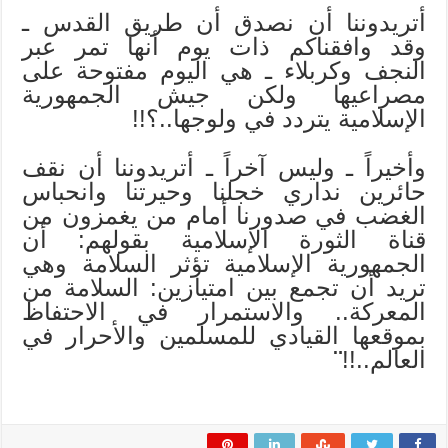
أتريدوننا أن نصدق أن طريق القدس ـ
وقد وافقناكم ذات يوم أنها تمر عبر
النجف وكربلاء ـ هي اليوم مفتوحة على
مصراعيها ولكن جيش الجمهورية
الإسلامية يتردد في ولوجها..؟!!
وأخيراً ـ وليس آخراً ـ أتريدوننا أن نقف
حائرين نداري خجلنا وحيرتنا وانحباس
الغضب في صدورنا أمام من يغمزون من
قناة الثورة الإسلامية بقولهم: أن
الجمهورية الإسلامية تؤثر السلامة وهي
تريد أن تجمع بين امتيازين: السلامة من
المعركة.. والاستمرار في الاحتفاظ
بموقعها القيادي للمسلمين والأحرار في
العالم..!!
¨