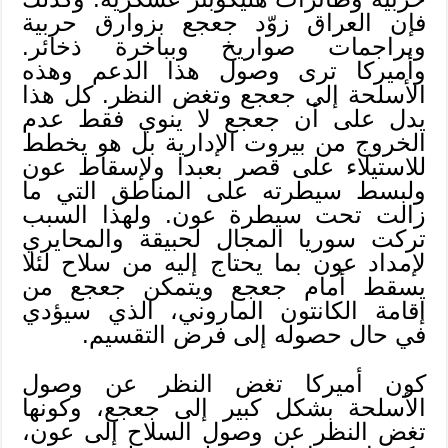
فإن العراق زوّد جعجع بزوارق حربية
وبراجمات صواريخ وبباخرة ذخائر.
وأميركا ترى وصول هذا الدعم وهذه
الأسلحة إلى جعجع وتغض النظر. كل هذا
يدل على أن جعجع لا ينوي فقط عدم
الخروج من بيروت الإدارية بل هو يخطط
للاستيلاء على قصر بعبدا ولإسقاط عون
ولبسط سيطرته على المناطق التي ما
زالت تحت سيطرة عون. ولهذا السبب
تركت سوريا المجال لحبيقة والمحايري
لإمداد عون بما يحتاج إليه من سلاح لئلا
يسقط أمام جعجع ويتمكن جعجع من
إقامة الكانتون الماروني، الذي سيؤدي
في حال حصوله إلى فرض التقسيم.
كون أميركا تغض النظر عن وصول
الأسلحة بشكل كبير إلى جعجع، وكونها
تغض النظر عن وصول السلاح إلى عون،