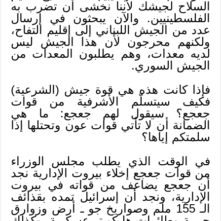
السلاح لجيشك لأننا نخشى أن تضرب به
الفلسطينيين. والآن يبحثون في إرسال
عدد من الجيش اللبناني إلى إقليم التفاح،
ولكنهم محرجون لأن هذا الجيش ليس
لديه معدات، وهم يطلبون المعدات من
الجيش السوري.
فإذا كانت هذه هي قوة جيش (الشرعية)
فكيف سيتسلّم الأشرفية من قوات
جعجع؟ سيقول لهم جعجع: ما هي
الضمانة أن لا تأتي قوات عون وتحتلها إذا
سلمتكم إياها؟
في الوقت الذي يطلب مجلس الوزراء
من قوات جعجع إخلاء بيروت الإدارية نجد
أن جعجع يضاعف من قواته في بيروت
الإدارية، ونجد أن إسرائيل تمده بقذائف
الـ 155 ملم وصواريخ جو ـ أرض وزوارق
حربية وطائرات هليكوبتر عسكرية. وكذلك