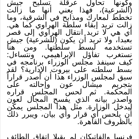
وكونها تحاول عرقلة تسليح جيش
(الشرعية)، فهذا يعني أنها ما زالت
تخطط لمعارك ومذابح في الشرقية، وما
زالت تريد إبقاء سلطة الهراوي كما هي.
أي هي لا تريد انتقال الهراوي إلى قصر
بعبدا، ولا تريد أن يكون (للشرعية) جيش
تستخدمه لبسط سلطتها. ومن هنا
نستغرب تفاؤل الإبراهيمي، ونتساءل:
كيف سينفذ مجلس الوزراء برنامجه في
بسط سلطته على بيروت الإدارية؟ لقد
سبق لمجلس الوزراء هذا أن أصدر قراراً
بتجريم ميشال عون وإحالته على
المحكمة. ثم لحس المجلس قراره
واصدر بيانه الذي يفسح المجال لعون
ليدخل الوزارة. مثل هذا المجلس يمكن
أن يلحس أي قرار وأي بيان، ويبرر ذلك
بالظروف القاهرة.
فرنسا والفاتيكان لم يقبلا اتفاق الطائف