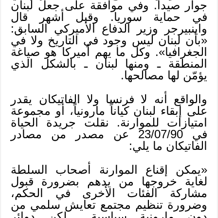
جوار صيدا. وفي موافقة على جعل لبنان
في حماية سوريا. وقبل أشهر قال
واينبيرجر وزير الدفاع الأميركي السابق:
«بأن لبنان ليس وجود في التاريخ ولا في
الجغرافيا». وكل ما يهم أميركا هو صياغة
المنطقة ـ ومنها لبنان ـ بالشكل الذي
يؤمّن لها مصالحها.
والواقع أنه لا فرنسا ولا الفاتيكان يقدر
على إبقاء لبنان كياناً مارونياً، أو مجموعة
امتيازات للموارنة. نقلت جريدة الحياة
في 23/07/90 عن مصدر من مصادر
الفاتيكان ما يلي:
«يمكن إقناع الموارنة أصحاب السلطة
لغاية خروجها من يدهم بضرورة قبول
مشاركة الفئات الأخرى في الحكم،
وضرورة تنظيم مجتمع تعايش سلمي من
دون مارونية سياسية… لكن دوائر