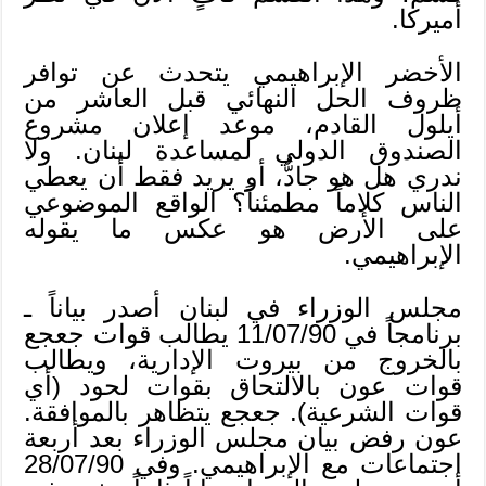
أميركا.
الأخضر الإبراهيمي يتحدث عن توافر
ظروف الحل النهائي قبل العاشر من
أيلول القادم، موعد إعلان مشروع
الصندوق الدولي لمساعدة لبنان. ولا
ندري هل هو جادٌّ، أو يريد فقط أن يعطي
الناس كلاماً مطمئناً؟ الواقع الموضوعي
على الأرض هو عكس ما يقوله
الإبراهيمي.
مجلس الوزراء في لبنان أصدر بياناً ـ
برنامجاً في 11/07/90 يطالب قوات جعجع
بالخروج من بيروت الإدارية، ويطالب
قوات عون بالالتحاق بقوات لحود (أي
قوات الشرعية). جعجع يتظاهر بالموافقة.
عون رفض بيان مجلس الوزراء بعد أربعة
اجتماعات مع الإبراهيمي. وفي 28/07/90