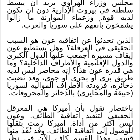
مجلس وزراء الهراوي يريد أن يبسط
سلطته في بيروت الإدارية دون أن تكون
لديه قوة. وزعماء الموارنة ما زالوا
يشمخون بأنفهم على سوريا والعرب.
الذين تحدثوا عن اتفاقية عون هو السبب
الحقيقي في العرقلة؟ وهل يستطيع عون
إيقاف مسيرة أجمعت عليها الدول الكبرى
والدول الإقليمية والأطراف الداخلية؟ وما
هي قدرة عون هذا؟ إنه محاصر ليس لديه
طريق بري أو بحري أو جوي، وقد نضبت
ذخائره، فزودته الأطراف الموالية لسوريا
(حبيقة والمحايري) بالذخائر والمحروقات.
باختصار نقول بأن أميركا هي المعرقل
الحقيقي لتنفيذ اتفاقية الطائف. وعون
ليس أكثر من أداة. أميركا رمت بثقلها
للوصول إلى اتفاقية الطائف. وقد نُفّذَ منها
قسم، وهذا القسم كافٍ الآن في نظر