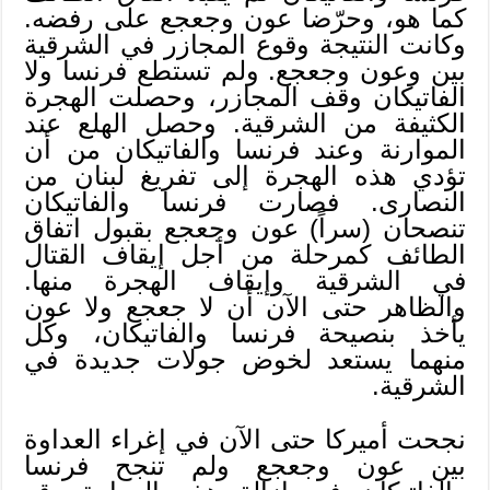
كما هو، وحرّضا عون وجعجع على رفضه.
وكانت النتيجة وقوع المجازر في الشرقية
بين وعون وجعجع. ولم تستطع فرنسا ولا
الفاتيكان وقف المجازر، وحصلت الهجرة
الكثيفة من الشرقية. وحصل الهلع عند
الموارنة وعند فرنسا والفاتيكان من أن
تؤدي هذه الهجرة إلى تفريغ لبنان من
النصارى. فصارت فرنسا والفاتيكان
تنصحان (سراً) عون وجعجع بقبول اتفاق
الطائف كمرحلة من أجل إيقاف القتال
في الشرقية وإيقاف الهجرة منها.
والظاهر حتى الآن أن لا جعجع ولا عون
يأخذ بنصيحة فرنسا والفاتيكان، وكل
منهما يستعد لخوض جولات جديدة في
الشرقية.
نجحت أميركا حتى الآن في إغراء العداوة
بين عون وجعجع ولم تنجح فرنسا