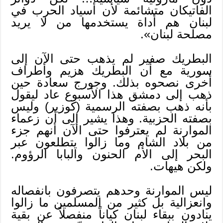
الفاتيكان متشائمة لأن أسياد الحرب في
لبنان هم أداة يستخدمها من لا يريد
مصلحة لبنان».
البطريك صفير لم يذهب حتى الآن إلى
سورية مع أن البطريك هزيم وأطراف
أخرى نصحوه بذلك. وجورج سعادة حين
ذهب إلى دمشق هذا الأسبوع عاد ليقول
بأنه ذهب بصفته الرسمية (كوزير) وليس
بصفته الحزبية. وهذا يشير إلى أن زعماء
الموارنة لم يعترفوا حتى الآن أنهم جزء
من بلاد الشام وما زالوا يتطلعون عبر
البحر إلى الأم الحنون والبابا الرؤوم.
ولكن هيهات.
ليس الموارنة وحدهم يتصرفون بانفصاله
وانعزالية بل كثير من المسلمين ما زالوا
ينادون ببقاء لبنان كياناً منفصلاً عن بقية