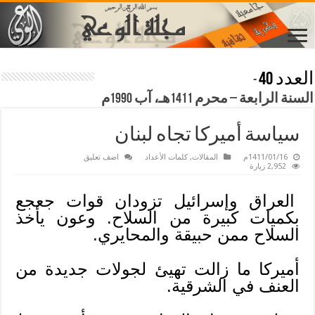
العدد 40
-
السنة الرابعة – محرم 1411هـ، آب 1990م
سياسة أميركا تجاه لبنان
1411/01/16م
المقالات
,
كلمات الأعداد
اضف تعليق
2,952 زيارة
العراق وإسرائيل تزودان قوات جعجع
بكميات كبيرة من السلاح. وعون يأخذ
السلاح ممن حبيقة والمحايري.
أميركا ما زالت تهيئ لجولات جديدة من
العنف في الشرقية.