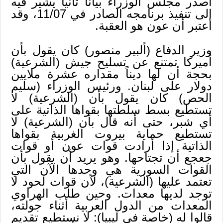
أصدر مجلس الوزراء بياناً ثانياً يشير فيه
إلى تنفيذ برنامجه الصادر في 11/07، وقد
اعتبر أن عون هو العقبة.
وزير الدفاع (ألبير منصور) كان يقول بأن
أميركا تمتنع عن تسليح جيش (الشرعية)
بحجة أن لها ديناً مقداره عشرة ملايين
دولار على لبنان. ورئيس الوزراء (سليم
الحص) كان يقول بأن (الشرعية) لا
تستطيع بسط سلطتها بقواها الذاتية على
أي شبر، حتى أنه قال بأن (الشرعية) لا
تستطيع حماية بيروت الغربية بقواها
الذاتية إذا أرادت قوات عون أو قوات
جعجع أن تجتاحها. وهو يريد أن يقول بأن
القوات السورية هي وحدها الآن التي
تعتمد عليها (الشرعية)، لأن قوات لحود لا
توجد لديها معدات. وحين طلب الهراوي
المعدات من الدول العربية أثناء جولته،
قالوا له (خاصة في ليبيا): لا نستطيع تقديم