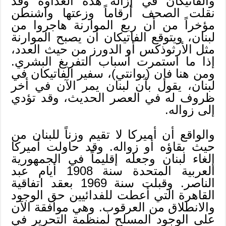
والفاتيكان في إزالة هذه العداوة وقد
نقلت الصحف أرقاماً وزعتها واشنطن
مؤخراً من أن ربع الموارنة هاجروا من
لبنان، ويتوقع الفاتيكان أن يصبح الموارنة
مثل الأرثوذكس أو الدورز من حيث العدد،
إذا ما استمرت أسباب التفريغ البشري.
ومن هنا فإن (بوانتي)، سفير الفاتيكان في
لبنان، يقول بأن لبنان يمر الآن في أخر
ظروف له في العصر الحديث، وقد تؤدي
إلى زواله.
والواقع أن أميركا لا تقيم وزناً للبنان من
حيث بقاؤه أو زواله. وقد حاولت أميركا
إلغاء لبنان وجعله إقليماً في الجمهورية
العربية المتحدة سنة 1908 أيام عبد
الناصر. وقبلت سنة 1969 بعقد اتفاقية
القاهرة التي أعطت للفدائيين حق الوجود
والانطلاق من العرقوب. وهي موافقة الآن
على الوجود المسلح لمنظمة التحرير في