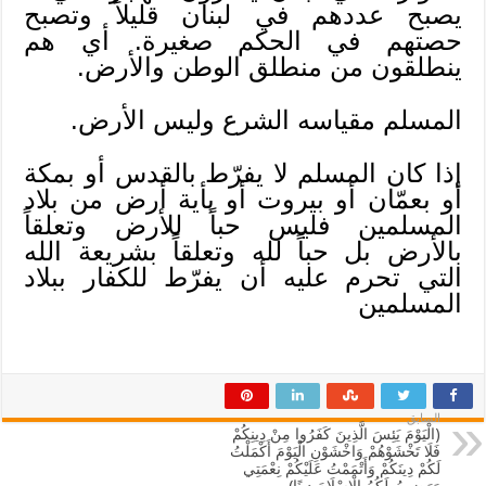
يصبح عددهم في لبنان قليلاً وتصبح
حصتهم في الحكم صغيرة. أي هم
ينطلقون من منطلق الوطن والأرض.
المسلم مقياسه الشرع وليس الأرض.
إذا كان المسلم لا يفرّط بالقدس أو بمكة
أو بعمّان أو بيروت أو بأية أرض من بلاد
المسلمين فليس حباً للأرض وتعلقاً
بالأرض بل حباً لله وتعلقاً بشريعة الله
التي تحرم عليه أن يفرّط للكفار ببلاد
المسلمين
السابق
(الْيَوْمَ يَئِسَ الَّذِينَ كَفَرُوا مِنْ دِينِكُمْ
فَلَا تَخْشَوْهُمْ وَاخْشَوْنِ الْيَوْمَ أَكْمَلْتُ
لَكُمْ دِينَكُمْ وَأَتْمَمْتُ عَلَيْكُمْ نِعْمَتِي
وَرَضِيتُ لَكُمُ الْإِسْلَامَ دِينًا)