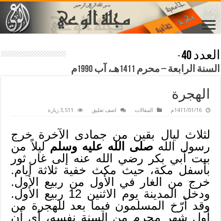
العدد 40
-
السنة الرابعة – محرم 1411هـ، آب 1990م
الهجرة
1411/01/16م
المقالات
اضف تعليق
3,511 زيارة
لثلاث ليال بقين من جمادى الآخرة خرج
رسول الله
صلى الله عليه وسلم
ليلاً من
بيت أبي بكر رضي الله عنه إلى غار ثور
بأسفل مكة، حيث مكث خفية ثلاثة أيام.
خرج من الغار في الأول من ربيع الأول.
ودخل المدينة يوم الاثنين 12 ربيع الأول.
وقد أرّخ المسلمون فيما بعد للهجرة من
أول شهر محرم من السنة نفسه، أي أن