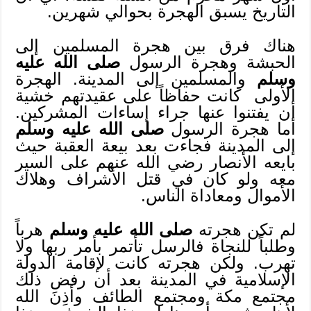
التاريخ يسبق الهجرة بحوالي شهرين.
هناك فرق بين هجرة المسلمين إلى
الحبشة وهجرة الرسول
صلى الله عليه
وسلم
والمسلمين إلى المدينة. الهجرة
الأولى كانت حفاظاً على عقيدتهم خشية
أن يفتنوا عنها جراء إساءات المشركين.
أما هجرة الرسول
صلى الله عليه وسلم
إلى المدينة فجاءت بعد بيعة العقبة حيث
بايعه الأنصار رضي الله عنهم على السير
معه ولو كان في قتل الأشراف وهلاك
الأموال ومعاداة الناس.
لم تكن هجرته
صلى الله عليه وسلم
هرباً
وطلباً للنجاة فالرسل تأتمر بأمر ربها ولا
تهرب. ولكن هجرته كانت لإقامة الدولة
الإسلامية في المدينة بعد أن رفض ذلك
مجتمع مكة ومجتمع الطائف وأذِنَ الله