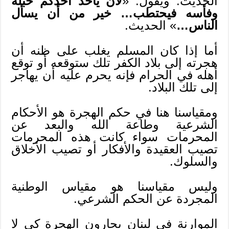
الحديث. ويقول: «
لأن يأخذ أحدكم حبله
وفأسه فيحتطب… خير من أن يسأل
الناس…
» الحديث.
أما إذا كان المسلم يغلب على ظنه أن
هجرته إلى بلاد الكفر تلك ستوقعه أو توقع
أهله في الحرام فإنه يحرم عليه أن يهاجر
إلى تلك البلاد.
ومقياسنا هنا في حكم الهجرة هو الأحكام
الشرعية وطاعة الله والبعد عن
المحرمات سواء كانت هذه المحرمات
تصيب العقيدة والأفكار أو تصيب الأخلاق
والسلوك.
وليس مقياسنا هو مقياس الوطنية
المجردة عن الحكم الشرعي.
الموارنة في لبنان يحارون الهجرة كي لا