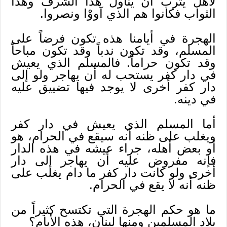
لأهل يثرب أن يناول هذا الشرف وهذا
الثواب فكانوا هم الذي آووْا ونصروا.
الهجرة في أيامنا هذه تكون فرضاً على
المسلم، وقد تكون ندباً وقد تكون مباحاً
وقد تكون حراماً. فالمسلم الذي يعيش
في دار كفر يستحب له أن يهاجر ولو إلى
دار كفر أخرى لا يوجد فيها تضييق عليه
في دينه.
أما المسلم الذي يعيش في دار كفر
ويغلب على ظنه أنه سيقع في الحرام، هو
أو بعض أهله، جراء عيشه في هذه الدار
فإنه مفروض عليه أن يهاجر إلى دار
أخرى ولو كانت دار كفر ما دام يغلب على
ظنه أنه لا يقع في الحرام.
ما هو حكم الهجرة التي تكتسح كثيراً من
بلاد المسلمين ومنها لبنان، هذه الأيام؟