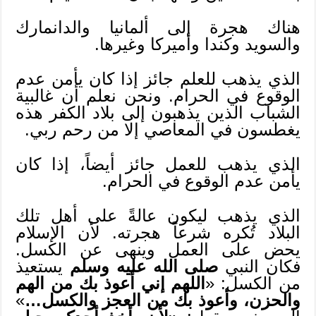
هناك هجرة إلى ألمانيا والدانمارك
والسويد وكندا وأميركا وغيرها.
الذي يذهب للعلم جائز إذا كان يأمن عدم
الوقوع في الحرام. ونحن نعلم أن غالبية
الشباب الذين يذهبون إلى بلاد الكفر هذه
يغطسون في المعاصي إلا من رحم ربي.
الذي يذهب للعمل جائز أيضاً، إذا كان
يأمن عدم الوقوع في الحرام.
الذي يذهب ليكون عالةً على أهل تلك
البلاد تُكره شرعاً هجرته. لأن الإسلام
يحض على العمل وينهى عن الكسل.
فكان النبي
صلى الله عليه وسلم
يستعيذ
من الكسل: «
اللهم إني أعوذ بك من الهم
والحزن، وأعوذ بك من العجز والكسل…
»