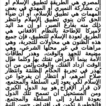
المصري هي الطريقة لتطبيق الإسلام أو
أن مشاركة النميري أو المهدي في بعض
المهمات هي تطبيق للإسلام، أو أن ضياء
الحق كان ينوي تطبيق الإسلام وانتظر
ذلك منه بفارغ الصبر، أو أن مد اليد
لأميركا للإطاحة بالنظام الأفغاني هي
الطريق لعودة الإسلام للتطبيق، فإن جميع
هذه الظنون هي محاولات للتجربة، وهي
مراهنات في غير محلها الشرعي، وهي
مضيعة للجهد والوقت، وهدر لطاقات
الأمة بينما الأمراض تفتك بها وكلما طال
الوقت ازداد الفتك. والوقت أثمن من أن
يُهدر في تجربة الحكام الظَّلَمَة وانتظار
صلاح أمرهم، أو انتظار أن يفرجوا عن
الإسلام لكي يعود إلى السلطة والمجتمع،
لأن قرار الإفراج هو بيد الدول الكبرى
ومن المستحيل أن تسمح تلك الدول
بعودة المارد إلى السلطة والمجتمع.
فالخطورة تكمن في افتراض حسن النية