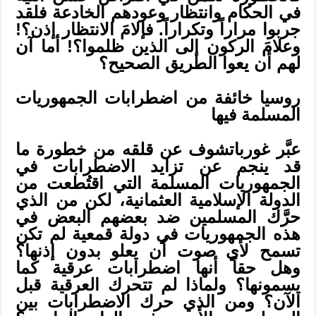
في الحكام وانتظار وعودهم الخادعة فلقد
جربوا مراراً وتكراراً. فإلامَ الانتظار إذن؟!
وعلامَ الركون إلى الذين ظلموا؟! أما آن
لهم أن يعوا الطريق الصحيح؟
روسيا خائفة من اضطرابات الجمهوريات
المسلمة فيها
عبَّر غورباتشوف عن قلقه من خطورة ما
قد ينجم عن تزايد الاضطرابات في
الجمهوريات المسلمة التي اقتُطعت من
الدولة الإسلامية العثمانية، لكن من الذي
حرَّك المسلمين ضد بعضهم البعض في
هذه الجمهوريات في دولة قمعية لم تكن
تسمح لأي صوت أن يعلو بدون إذنها؟
وهل حقاً أنها اضطرابات عرقية كما
يسمونها؟ ولماذا لم تتحرك العرقية قبل
الآن؟ ومن الذي حرك الاضطرابات بين