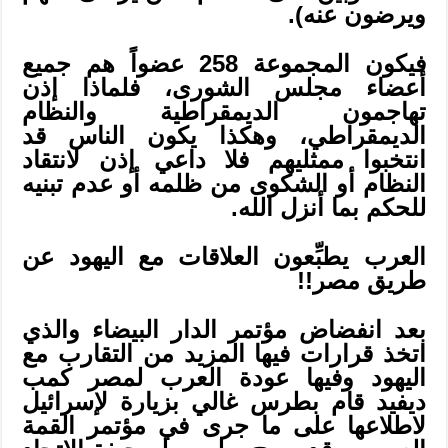
ويرضون عنه).
فيكون المجموعة 258 عضواً هم جميع
أعضاء مجلس الشورى، فلماذا إذن
تهاجمون الديمقراطية والنظام
الديمقراطي، وهكذا يكون الناس قد
انتخبوا ممثليهم فلا داعي إذن لانتقاد
النظام أو الشكوى من ظلمه أو عدم تبنيه
للحكم بما أنزل الله.
العرب يطبِّعون العلاقات مع اليهود عن
طريق مصر!!
بعد انفضاض مؤتمر الدار البيضاء والذي
اتخذ قرارات فيها المزيد من التقارب مع
اليهود وفيها عودة العرب لمصر كمب
ديفيد قام بطرس غالي بزيارة لإسرائيل
لاطلاعها على ما جرى في مؤتمر القمة