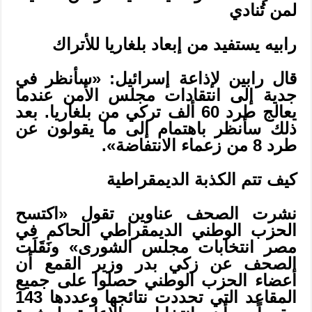
لمن تُنادي
رابيه يستفيد من إبعاد بلغاريا للأتراك
قال رابين لإذاعة إسرائيل: «سأنظر في
جدية إلى انتقادات مجلس الأمن عندما
يعالج طرد 60 ألف تركي من بلغاريا. بعد
ذلك سأنظر باهتمام إلى ما يقولون عن
طرد 8 من زعماء الانتفاضة».
كيف تتم الكذبة الديمقراطية
نشرت الصحف عناوين تقول «اكتسح
الحزب الوطني الديمقراطي الحاكم في
مصر انتخابات مجلس الشورى» ونَقَلَت
الصحف عن زكي بدر وزير القمع أن
أعضاء الحزب الوطني حصلوا على جميع
المقاعد التي تحددت نتائجها وعددها 143