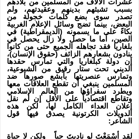
عشرات الآلاف من المسلمين من بلادهم
بسبب تشبثهم بدينهم وعقيدتهم، ولم
تصدر سوى بضع كلمات خجولة من
البعض، بينما تضج وسائل الإعلام الغربية
بكاءً على ما يسمونه (الديمقراطية) في
الصين، أما ما حصل ولا زال يحصل في
بلغاريا فقد تجاهله الجميع حتى من كانوا
ينادون بشعارهم الزائف (حقوق الإنسان)،
إن دولة كبلغاريا والتي تمارس حقدها
الديني تحت ستار رقيق من الشيوعية،
وتمارس عنصريتها بأبشع صورها ضد
المسلمين ينبغي أن تقطع العلاقات معها
ويطرد سفراؤها من العالم الإسلامي
وتقاطع اقتصادياً على الأقل إن لم نقل
إعلان العداء الكامل لها، لكن هذه
الدويلات الكرتونية يصدق فيها قول
الشاعر:
لقد أِسْمَعْتَ لو ناديتَ حياً ولكن لا حياة