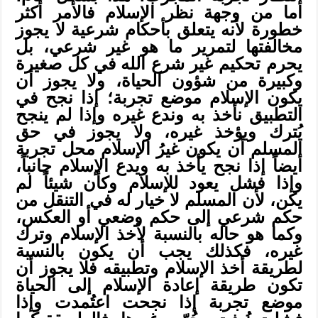
أما من وجهة نظر الإسلام فالأمر أكثر
خطورة لأنه يتعلق بأحكام شرعية لا يجوز
مخالفتها لتمرير ما هو غير شرعي، بل
يحرم تحكيم غير شرع الله في كل صغيرة
وكبيرة من شؤون الحياة، ولا يجوز أن
يكون الإسلام موضع تجربة؛ إذا نجح في
التطبيق نأخذ به وندع غيره وإذا لم ينجح
يُترك ويؤخذ غيره، ولا يجوز في حق
المسلم أن يكون غيرُ الإسلام محل تجربة
أيضاً إذا نجح يأخذ به ويدع الإسلام جانباً،
وإذا فشل يعود للإسلام وكأن شيئاً لم
يكن، لأن المسلم لا خيار له في التنقل من
حكم شرعي إلى حكم وضعي أو العكس،
وكما هو حاله بالنسبة لأخذ الإسلام وترك
غيره، فكذلك يجب أن يكون بالنسبة
لطريقة أخذ الإسلام وتطبيقه فلا يجوز أن
تكون طريقة إعادة الإسلام إلى الحياة
موضع تجربة إذا نجحت اعتُمدت وإذا