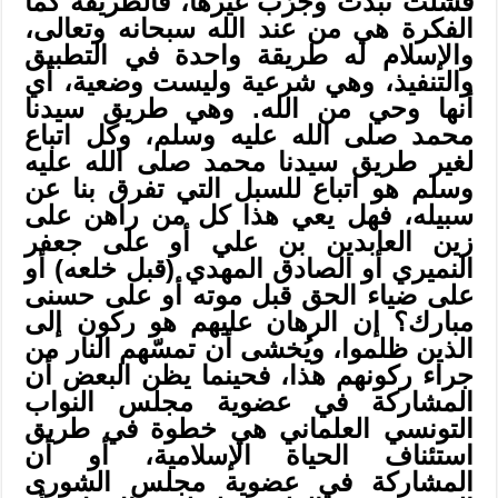
فشلت نُبذت وجُرّب غيرها، فالطريقة كما
الفكرة هي من عند الله سبحانه وتعالى،
والإسلام له طريقة واحدة في التطبيق
والتنفيذ، وهي شرعية وليست وضعية، أي
أنها وحي من الله. وهي طريق سيدنا
محمد صلى الله عليه وسلم، وكل اتباع
لغير طريق سيدنا محمد صلى الله عليه
وسلم هو اتباع للسبل التي تفرق بنا عن
سبيله، فهل يعي هذا كل من راهن على
زين العابدين بن علي أو على جعفر
النميري أو الصادق المهدي (قبل خلعه) أو
على ضياء الحق قبل موته أو على حسنى
مبارك؟ إن الرهان عليهم هو ركون إلى
الذين ظلموا، ويُخشى أن تمسّهم النار من
جراء ركونهم هذا، فحينما يظن البعض أن
المشاركة في عضوية مجلس النواب
التونسي العلماني هي خطوة في طريق
استئناف الحياة الإسلامية، أو أن
المشاركة في عضوية مجلس الشورى