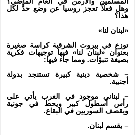
المسلمين والأرمن في العام الماضي؟
وهل فعلاً تعجز روسيا عن وضع حدٍّ لكل
هذا؟
«لبنان لنا»
توزع في بيروت الشرقية كراسة صغيرة
بعنوان «لبنان لنا» فيها توجيهات فكرية
بصيغة تنبؤات. ومما جاء فيها:
– شخصية دينية كبيرة تستنجد بدولة
أجنبية.
– لبناني موجود في الغرب يأتي على
رأس أسطول كبير ويحط في جونية
ويقصف السوريين في البقاع.
– يقسم لبنان.