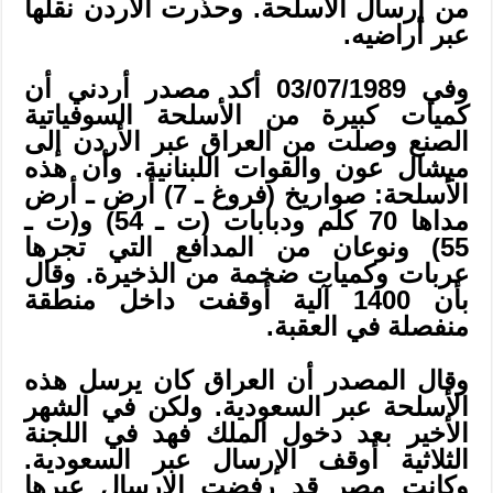
من إرسال الأسلحة. وحذَّرت الأردن نقلها
عبر أراضيه.
وفي 03/07/1989 أكد مصدر أردني أن
كميات كبيرة من الأسلحة السوفياتية
الصنع وصلت من العراق عبر الأردن إلى
ميشال عون والقوات اللبنانية. وأن هذه
الأسلحة: صواريخ (فروغ ـ 7) أرض ـ أرض
مداها 70 كلم ودبابات (ت ـ 54) و(ت ـ
55) ونوعان من المدافع التي تجرها
عربات وكميات ضخمة من الذخيرة. وقال
بأن 1400 آلية أوقفت داخل منطقة
منفصلة في العقبة.
وقال المصدر أن العراق كان يرسل هذه
الأسلحة عبر السعودية. ولكن في الشهر
الأخير بعد دخول الملك فهد في اللجنة
الثلاثية أوقف الإرسال عبر السعودية.
وكانت مصر قد رفضت الإرسال عبرها