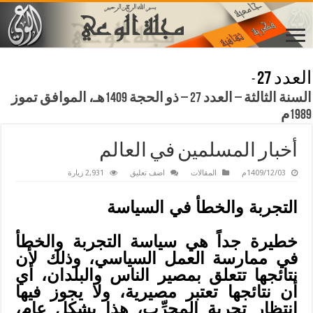
العدد 27
-
السنة الثالثة – العدد 27 – ذو الحجة 1409هـ، الموافق تموز
1989م
أخبار المسلمين في العالم
1409/12/03م
المقالات
اضف تعليق
2,931 زيارة
التجربة والخطأ في السياسة
خطيرة جداً هي سياسة التجربة والخطأ
في ممارسة العمل السياسي، وذلك لأن
نتائجها تتعلق بمصير الناس والبلدان، أي
أن نتائجها تعتبر مصيرية، ولا يجوز فيها
انتظار تجربة المجرِّب، هذا بشكل عام،