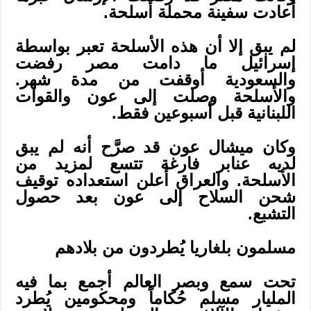
أعادت سفينة محملة أسلحة.
لم يبق إلا أن هذه الأسلحة تعبر بواسطة
إسرائيل ما دامت مصر رفضت
والسعودية أوقفت من مدة شهر.
والأسلحة وصلت إلى عون والقوات
اللبنانية قبل أسبوعين فقط.
وكان ميشال عون قد صرَّح أنه لم يبق
لديه عنابر فارغة تتسع لمزيد من
الأسلحة. والعراق أعلن استعداده توقيف
شحن السلاح إلى عون بعد حصول
التشبع.
مسلمون بلغاريا يُطردون من بلادهم
تحت سمع وبصر العالم أجمع بما فيه
المليار مسلم حُكاماً ومحكومين يُطرد