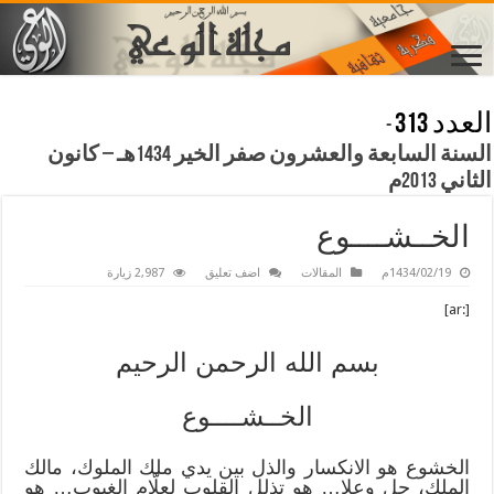
العدد 313
-
السنة السابعة والعشرون صفر الخير 1434هـ – كانون
الثاني 2013م
الخــشــــوع
1434/02/19م
المقالات
اضف تعليق
2,987 زيارة
[:ar]
بسم الله الرحمن الرحيم
الخــشــــوع
الخشوع هو الانكسار والذل بين يدي ملك الملوك، مالك
الملك، جل وعلا… هو تذلل القلوب لعلّام الغيوب… هو