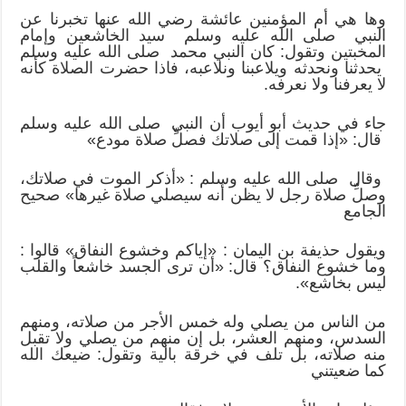
وها هي أم المؤمنين عائشة رضي الله عنها تخبرنا عن
النبي صلى الله عليه وسلم سيد الخاشعين وإمام
المخبتين وتقول: كان النبي محمد صلى الله عليه وسلم
يحدثنا ونحدثه ويلاعبنا ونلاعبه، فاذا حضرت الصلاة كأنه
لا يعرفنا ولا نعرفه.
جاء في حديث أبو أيوب أن النبي صلى الله عليه وسلم
قال: «إذا قمت إلى صلاتك فصلِّ صلاة مودع»
وقال صلى الله عليه وسلم : «أذكر الموت في صلاتك،
وصلِّ صلاة رجل لا يظن أنه سيصلي صلاة غيرها» صحيح
الجامع
ويقول حذيفة بن اليمان : «إياكم وخشوع النفاق» قالوا :
وما خشوع النفاق؟ قال: «أن ترى الجسد خاشعاً والقلب
ليس بخاشع».
من الناس من يصلي وله خمس الأجر من صلاته، ومنهم
السدس، ومنهم العشر، بل إن منهم من يصلي ولا تقبل
منه صلاته، بل تلف في خرقة بالية وتقول: ضيعك الله
كما ضعيتني