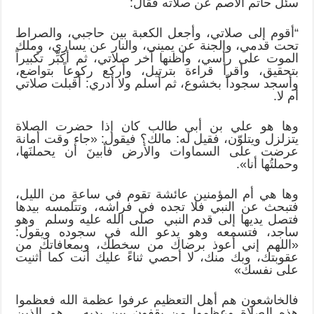
سئل حاتم الأصم عن صلاته فقال:
“أقوم إلى صلاتي، وأجعل الكعبة بين حاجبي، والصراط
تحت قدمي، والجنة عن يميني، والنار عن يساري، وملك
الموت على رأسي، وأظنها آخر صلاتي، ثم أكبِّر تكبيراً
بتحقيق، وأقرأ قراءة بترتيل، وأركع ركوعاً بتواضع،
وأسجد سجوداً بخشوع، ثم أسلم ولا أدري: أقبلت صلاتي
أم لا.
وها هو علي بن أبي طالب كان إذا حضرت الصلاة
يتزلزل ويتلوّن، فقيل له: مالك؟ فيقول: «جاء وقت أمانة
عرضت على السماوات والأرض فأبينَ أن يحملنَها،
وحملتُها أنا».
وها هي أم المؤمنين عائشة تقوم في ساعةٍ من الليل،
فتبحث عن النبي فلا تجده في فراشه، وتتلمسه بيدها
فتصل يديها إلى قدم النبي صلى الله عليه وسلم وهو
ساجد، فتسمعه وهو يدعو الله في سجوده ويقول:
«اللهم إني أعوذ برضاك من سخطك، وبمعافاتك من
عقوبتك، وبك منك، لا أحصي ثناءً عليك أنت كما أثنيت
على نفسك»
فالخاشعون هم أهل التعظيم عرفوا عظمة الله فعظموا
هذه الصلاة وعظموا من يقفون بين يديه… هم الذين