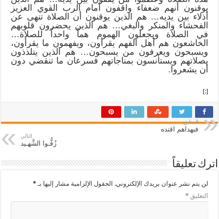
يوقنون أنهم ضعفاء واقفون أمام الرب القوي العزيز
أذلاء بين يديه… هم الذين يوقنون أن الصلاة تنهى عن
الفحشاء والمنكر والبغي… هم الذين يحضرون قلوبهم
في الصلاة ويجعلون الهموم هماً واحداً للصلاة…
الخاشعون هم أهل الفهم يقرأون، ويفهمون ما يقرأون،
ويسبحون ويعرفون من يسبحون… هم الذين يتلذذون
بصلاتهم ويستأنسون بمناجاتهم فسرعان ما تنقضي دون
أن يشعروا.
[:]
السابق
فبهداهم اقتده
التالي
زُفُّـوا الشَّهـيد
اترك تعليقاً
لن يتم نشر عنوان بريدك الإلكتروني.
الحقول الإلزامية مشار إليها بـ
*
التعليق
*