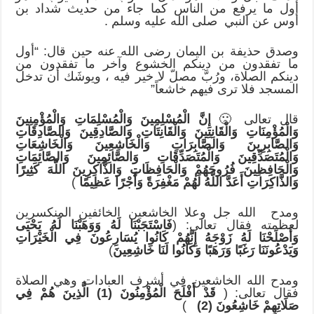
أول ما يرفع من الناس كما جاء من حديث شداد بن
أوس عن النبي صلى الله عليه وسلم .
وصدق حذيفة بن اليمان رضى الله عنه حين قال: “أول
ما تفقدون من دينكم الخشوع وآخر ما تفقدون من
دينكم الصلاة، ورُبَّ مصلّ لا خير فيه ، ويوشَك أن تدخل
المسجد فلا ترى فيهم خاشعاً”
قال تعالى 🙁
إِنَّ الْمُسْلِمِينَ وَالْمُسْلِمَات
ِ وَالْمُؤْمِنِينَ
وَالْمُؤْمِنَاتِ وَالْقَانِتِينَ وَالْقَانِتَاتِ وَالصَّادِقِينَ وَالصَّادِقَاتِ
وَالصَّابِرِينَ وَالصَّابِرَاتِ وَالْخَاشِعِينَ وَالْخَاشِعَاتِ
وَالْمُتَصَدِّقِينَ وَالْمُتَصَدِّقَاتِ وَالصَّائِمِينَ وَالصَّائِمَاتِ
وَالْحَافِظِينَ فُرُوجَهُمْ وَالْحَافِظَاتِ وَالذَّاكِرِينَ اللَّهَ كَثِيرًا
وَالذَّاكِرَاتِ أَعَدَّ اللَّهُ لَهُمْ مَغْفِرَةً وَأَجْرًا عَظِيمًا
)
ومدح الله جل وعلا الخاشعين الخائفين المنكسرين
لعظمته فقال تعالى: (
فَاسْتَجَبْنَا لَهُ
وَوَهَبْنَا
لَهُ يَحْيَى
وَأَصْلَحْنَا لَهُ زَوْجَهُ إِنَّهُمْ كَانُوا يُسَارِعُونَ فِي الْخَيْرَاتِ
وَيَدْعُونَنَا رَغَبًا وَرَهَبًا وَكَانُوا لَنَا خَاشِعِينَ
)
ومدح الله الخاشعين في أشرف العبادات وهي الصلاة
فقال تعالى: (
قَدْ أَفْلَح
َ الْمُؤْمِنُونَ (1) الَّذِينَ هُمْ فِي
صَلَاتِهِمْ خَاشِعُونَ (2)
)