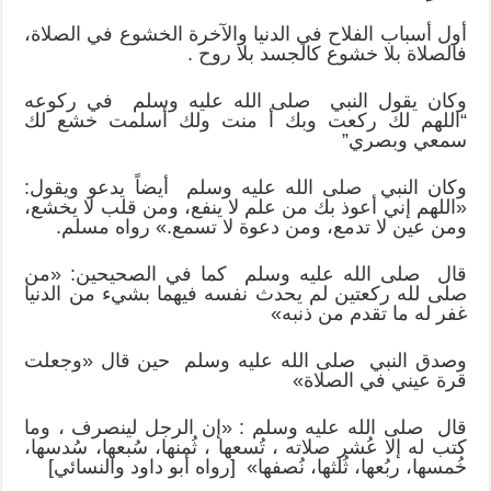
أول أسباب الفلاح في الدنيا والآخرة الخشوع في الصلاة،
فالصلاة بلا خشوع كالجسد بلا روح .
وكان يقول النبي صلى الله عليه وسلم في ركوعه
“اللهم لك ركعت وبك أ منت ولك أسلمت خشع لك
سمعي وبصري”
وكان النبي صلى الله عليه وسلم أيضاً يدعو ويقول:
«اللهم إني أعوذ بك من علم لا ينفع، ومن قلب لا يخشع،
ومن عين لا تدمع، ومن دعوة لا تسمع.» رواه مسلم.
قال صلى الله عليه وسلم كما في الصحيحين: «من
صلى لله ركعتين لم يحدث نفسه فيهما بشيء من الدنيا
غفر له ما تقدم من ذنبه»
وصدق النبي صلى الله عليه وسلم حين قال «وجعلت
قرة عيني في الصلاة»
قال صلى الله عليه وسلم : «إن الرجل لينصرف ، وما
كتب له إلا عُشر صلاته ، تُسعها ، ثُمنها، سُبعها، سُدسها،
خُمسها، ربُعها، ثُلثها، نُصفها» [رواه أبو داود والنسائي]