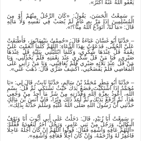
يَعْفُو اللَّهُ عَنْهُ أَكْثَرُ».
– سَمِعْتُ الْحَسَنَ، يَقُولُ: «كَانَ الرَّجُلُ مِنْهُمْ أَوْ مِنَ
الْمُسْلِمِينَ إِذَا مَرَّ بِهِ عَامٌ لَمْ يُصَبْ فِي نَفْسِهِ وَلَا مَالِهِ
قَالَ: «مَا لَنَا، أَتَوَدَّعَ اللَّهُ مِنَّا؟!».
– حَدَّثَنَا أَبُو غَسَّانَ عَبَاءَةُ قَالَ: «حُمِمْتُ بنَيْسَابُورَ، فَأَطْبَقَتْ
عَلَيَّ الْحُمَّى، فَدَعَوْتُ بِهَذَا الدُّعَاءِ: اللَّهُمَّ كُلَّمَا أَنْعَمْتَ عَلَيَّ
نِعْمَةً قَلَّ عِنْدَهَا شُكْرِي، وَكُلَّمَا ابْتَلَيْتَنِي بِبَلِيَّةٍ قَلَّ عِنْدَهَا
صَبْرِي، فَيَا مَنْ قَلَّ شُكْرِي عِنْدَ نِعْمَتِهِ فَلَمْ يَخْذُلْنِي، وَيَا
مَنْ قَلَّ عِنْدَ بَلَائِهِ صَبْرِي فَلَمْ يُعَاقِبْنِي، وَيَا مَنْ رَآنِي عَلَى
الْمَعَاصِي فَلَمْ يَفْضَحْنِي، اكْشِفْ ضَرِّي قَالَ: ذَهَبَ عَنِّي».
– حَدَّثَنَا أَبُو مَطَرٍ مُحَمَّدُ بْنُ سَالِمٍ، حَدَّثَنَا ثَابِتٌ، قَالَ لِي: «يَا
مُحَمَّدُ إِذَا اشْتَكَيْتَ فَضَعْ يَدَكَ حَيْثُ تَشْتَكِي ثُمَّ قُلْ: بِسْمِ
اللَّهِ، أَعُوذُ بِعِزَّةِ اللَّهِ وَقُدْرَتِهِ مِنْ شَرِّ مَا أَجِدُ مِنْ وَجَعِي
هَذَا، ثُمَّ ارْفَعْ يَدَيْكَ، ثُمَّ أَعِدْ ذَلِكَ وِتْرًا، فَإِنَّ أَنَسَ بْنَ مَالِكٍ
حَدَّثَنِي أَنَّ رَسُولَ اللَّهِ صَلَّى اللهُ عَلَيْهِ وَسَلَّمَ حَدَّثَهُ بِذَلِكَ».
– سَمِعْتُ أَبَا زُبَيْدٍ، قَالَ: دَخَلْتُ عَلَى أَبِي أَيُّوبَ أَنَا وَنَوْفٌ
الْبِكَالِيُّ، وَرَجُلٌ مِنْ بَنِي عَامِرٍ، وَرَجُلٌ آخَرُ لِنَعُودَهُ فَقُلْنَا:
«اللَّهُمَّ عَافِهِ وَاشْفِهِ فَقَالَ: قُولُوا اللَّهُمَّ إِنْ كَانَ أَجَلُهُ عَاجِلًا
فَاغْفِرْ لَهُ وَارْحَمْهُ، وَإِنْ كَانَ آجِلًا فَعَافِهِ وَاشْفِهِ».