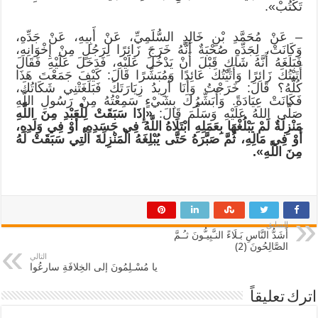
تَكْتُبْ».
– عَنْ مُحَمَّدِ بْنِ خَالِدٍ السُّلَمِيِّ، عَنْ أَبِيهِ، عَنْ جَدِّهِ،
وَكَانَتْ، لِجَدِّهِ صُحْبَةٌ أَنَّهُ خَرَجَ زَائِرًا لِرَجُلٍ مِنْ إِخْوَانِهِ،
فَبَلَغَهُ أَنَّهُ شَاكٍ قَبْلَ أَنْ يَدْخُلَ عَلَيْهِ، فَدَخَلَ عَلَيْهِ فَقَالَ
أَتَيْتُكَ زَائِرًا وَأَتَيْتُكَ عَائِدًا وَمُبَشِّرًا قَالَ: كَيْفَ جَمَعْتَ هَذَا
كُلَّهُ؟ قَالَ: خَرَجْتُ وَأَنَا أُرِيدُ زِيَارَتَكَ فَبَلَغَتْنِي شَكَاتُكَ،
فَكَانَتْ عِيَادَةً. وَأُبَشِّرُكَ بِشَيْءٍ سَمِعْتُهُ مِنْ رَسُولِ اللَّهِ
صَلَّى اللهُ عَلَيْهِ وَسَلَّمَ قَالَ:
«إِذَا
سَبَقَتْ
لِلْعَبْدِ
مِنَ
اللَّهِ
مَنْزِلَةٌ
لَمْ
يَبْلُغْهَا
بِعَمَلِهِ
ابْتَلَاهُ
اللَّهُ
فِي
جَسَدِهِ،
أَوْ
فِي
وَلَدِهِ،
أَوْ
فِي
مَالِهِ،
ثُمَّ صَبَّرَهُ حَتَّى يُبْلِغَهُ الْمَنْزِلَةَ الَّتِي سَبَقَتْ لَهُ
مِنَ اللَّهِ».
السابق
أَشَدُّ النَّاسِ بَـلَاءً النـَّبِيـُّونَ ثـُـمَّ
الصَّالِحُونَ (2)
التالي
يا مُسْـلِمُونَ إلى الخِلافَةِ سارِعُوا
اترك تعليقاً