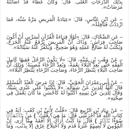
بِذَلِكَ الدَّرَجَاتِ الْعُلَى. قَالَ: وَكَانَ عَطَاءٌ قَدْ أَصَابَتْهُ
مَرَضَاتٌ».
– عَنِ ابْنِ عَبَّاسٍ، قَالَ: «عِيَادَةُ الْمَرِيضِ مَرَّةً سُنَّة، فَمَا
ازْدَدْتَ فَنَافِلَةٌ».
– عَنِ الضَّحَّاكِ، قَالَ: «لَوْلَا قِرَاءَةُ الْقُرْآنِ لَسَرَّنِي أَنْ أَكُونَ
صَاحِبَ فِرَاشٍ؛ وَذَاكَ أَنَّ الْمَرِيضَ يُرْفَعُ عَنْهُ الْحَرَجُ،
وَيُكْتَبُ لَهُ صَالِحُ عَمَلِهِ وَهُوَ صَحِيحٌ، وَيُكَفَّرُ عَنْهُ سَيِّئَاتُهُ».
– عَنْ وَهْبِ بْنِ مُنَبِّهٍ، قَالَ: «لَا يَكُونُ الرَّجُلُ فَقِيهًا كَامِلَ
الْفِقْهِ حَتَّى يُعِدَّ الْبَلَاءَ نِعْمَةً، وَيُعِدَّ الرَّخَاءَ مُصِيبَةً؛ وَذَلِكَ أَنَّ
صَاحِبَ الْبَلَاءِ يَنْتَظِرُ الرَّخَاءَ، وَصَاحِبَ الرَّخَاءِ يَنْتَظِرُ الْبَلَاءَ».
– عَنْ أَبِي عِمْرَانَ الْجَوْنِيِّ، قَالَ: إِذَا مَرِضَ الْعَبْدُ الْمُسْلِمُ
قَالَ اللَّهُ لِلَّذِينَ عَنْ شِمَالِهِ: «لَا تَكْتُبُوا عَلَى عَبْدِي شَيْئًا،
وَقَالَ لِلَّذِينَ عَنْ يَمِينِهِ اكْتُبُوا لَهُ كَأَحْسَنِ مَا كَانَ يَعْمَلُ فِي
صِحَّتِهِ».
– عَنْ زِيَادِ بْنِ الرَّبِيعِ قَالَ: «قُلْتُ لِأُبَيِّ بْنِ كَعْبٍ: آيَةٌ فِي
كِتَابِ اللَّهِ قَدْ أَحْزَنَتْنِي قَالَ: مَا هِيَ؟ قُلْتُ:
}
مَن يَعۡمَلۡ
سُوٓءٗا يُجۡزَ
}
قَالَ: مَا كُنْتُ أَرَاكَ إِلَّا أَفْقَهُ مِمَّا أَرَى. إِنَّ
الْمُؤْمِنَ لَا تُصِيبُهُ عَثْرَةُ قَدَمٍ وَلَا اخْتِلَاجُ عِرْقٍ إِلَّا بِذَنْبٍ، وَمَا