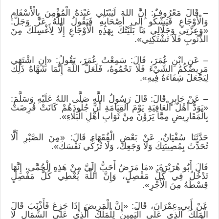
– قَالَ مَعْرُوفٌ: إِنَّ اللهَ لَيَبْتَلِي عَبْدَهُ الْمُؤْمِنَ بِالْأَسْقَامِ
وَالْأَوْجَاعِ فَيَشْكُو إِلَى أَصْحَابِهِ فَيَقُولُ اللَّهُ عَزَّ وَجَلَّ:
«وَعِزَّتِي وَجَلَالِي مَا بَلَيْتُكَ بِهَذِهِ الْأَوْجَاعِ إِلَّا لِأَغْسِلَكَ مِنَ
الذُّنُوبِ فَلَا تَشْتَكِنِي».
– عَنِ ابْنِ عُمَرَ، قَالَ: سَمِعْتُ عُمَرَ، يَقُولُ: «إِنِ اشْتَهَى
مَرِيضُكُمُ الشَّيْءَ فَلَا تَحْمُوهُ، فَلَعَلَّ اللَّهَ إِنَّمَا شَهَّاهُ ذَلِكَ
لِيَجْعَلَ شِفَاءَهُ فِيهِ».
– عَنْ جَابِرٍ قَالَ: قَالَ رَسُولُ اللَّهِ صَلَّى اللهُ عَلَيْهِ وَسَلَّمَ:
«يَوَدُّ أَهْلُ الْعَافِيَةِ يَوْمَ الْقِيَامَةِ أَنَّ جُلُودَهُمْ كَانَتْ قُرِضَتْ
بِالْمَقَارِيضِ مِمَّا يَرَوْنَ مِنْ ثَوَابِ أَهْلِ الْبَلَاءِ».
حَدَّثَنَا سُفْيَانُ، عَنْ بَعْضِ الْفُقَهَاءِ قَالَ: «مِنَ الصَّبْرِ أَلَّا
تُحَدِّثَ بِمُصِيبَتِكَ وَلَا وَجَعِكَ، وَلَا تُزَكِّي نَفْسَكَ».
قَالَ أَبُو هُرَيْرَةَ: «مَا مَرَضٌ أَحَبُّ إِلَيَّ مِنْ هَذِهِ الْحُمَّى، إِنَّهَا
تَدْخُلُ فِي كُلِّ مَفْصِلٍ، وَإِنَّ اللَّهَ يُعْطِي كُلَّ مَفْصِلٍ
قِسْطَهُ مِنَ الْأَجْرِ».
عَنْ أَبِي عِمْرَانَ، قَالَ: «إِنَّ الْمَرِيضَ إِذَا جَزِعَ فَأَذْنَبَ قَالَ
الْمَلَكُ الَّذِي عَلَى الْيَمِينِ لِلْمَلَكِ الَّذِي عَلَى الشِّمَالِ لَا