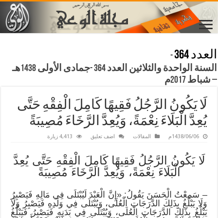
العدد 364
-
السنة الواحدة والثلاثين العدد 364 -جمادى الأولى 1438هـ
– شباط 2017م
لَا يَكُونُ الرَّجُلُ فَقِيهًا كَامِلَ الْفِقْهِ حَتَّى
يُعِدَّ الْبَلَاءَ نِعْمَةً، وَيُعِدَّ الرَّخَاءَ مُصِيبَةً
1438/06/06م
المقالات
اضف تعليق
4,413 زيارة
لَا يَكُونُ الرَّجُلُ فَقِيهًا كَامِلَ الْفِقْهِ حَتَّى يُعِدَّ
الْبَلَاءَ نِعْمَةً، وَيُعِدَّ الرَّخَاءَ مُصِيبَةً
– سَمِعْتُ الْحَسَنَ يَقُولُ: «إِنَّ الْعَبْدَ لَيُبْتَلَى فِي مَالِهِ فَيَصْبِرُ
وَلَا يَبْلُغُ بِذَلِكَ الدَّرَجَاتِ الْعُلَى، وَيُبْتَلَى فِي وَلَدِهِ فَيَصْبِرُ وَلَا
يَبْلُغُ بِذَلِكَ الدَّرَجَاتِ الْعُلَى، وَيُبْتَلَى فِي بَدَنِهِ فَيَصْبِرُ فَيَبْلُغُ