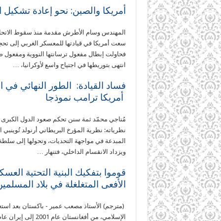
أمريكا والصين: نحو إعادة تشكيل ا
المهندس وسام الأطرش مقدمة منذ سقوط الاتحاد 
سعت أمريكا في قيادتها للمعسكر الغربي إلى تحج
فحاولت إبطال مفعول ترسانتها النووية ومفعول صو
انتهى بتوريطها في اجتياح واسع لأوكرانيا، …
فساد القيادة: الطور النهائي في ا
أمريكا ترامب نموذجا
مُناجي محمّد ثمة سنن تحكم صعود الدول الكبرى 
نظرياته: نظرية المؤرخ البريطاني أرنولد تُوينبي
المبدعة في مواجهة التحديات، وتحولها إلى سلطة ت
ويزداد الانقسام الداخلي، فتنهار …
قوموا بتفكيك البنية التحتية العس
الأفعى المتغلغلة في بلاد المسلمين
(مترجم) الأستاذ مصعب عمير - باكستان بعد استعر