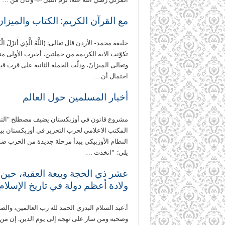
مع القرآن الكريم: الكتاب والميزا
تكوّنت الآية الكريمة من جملتين، أخبرت الأولى من
وتعالى الميزانَ، ودلّت الجملة الثانية على قرب قي
احتمال أن …
أخبار المسلمين حول العالم
مشروع قانون في أوزبكستان يضيف مصطلح "التطر
النظام الأوزبيكي يبدأ مرحلة جديدة من الحرب ضد
يلي: "اتخذت …
عشر ذي الحجة وبيعة العقبة، حي
ولادة أعظم دولة في تاريخ الإسلام
أ.عبد السلام البدري الحمد لله رب العالمين، والص
وصحبه ومن سار على نهجه إلى يوم الدين. إن من