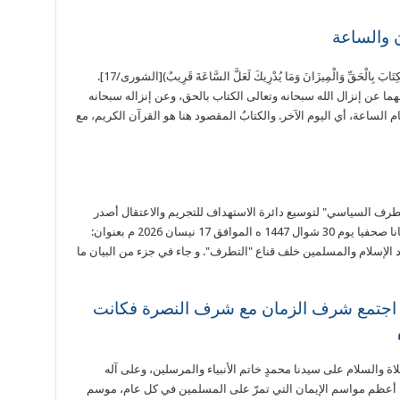
ن والساعة
خليفة محمد- الأردن قال تعالى: (اللَّهُ الَّذِي أَنزَلَ الْكِتَابَ بِالْحَقِّ وَالْمِيزَانَ وَمَا يُدْرِيكَ لَعَلَّ السَّاعَةَ قَرِيبٌ)[الشورى/17].
هما عن إنزال الله سبحانه وتعالى الكتاب بالحق، وعن إنزاله سبحانه
ام الساعة، أي اليوم الآخر. والكتابُ المقصود هنا هو القرآن الكريم، مع
ف السياسي" لتوسيع دائرة الاستهداف للتجريم والاعتقال أصدر
المكتب الاعلامي لحزب التحرير في أوزبكستان بيانا صحفيا يوم 30 شوال 1447 ه الموافق 17 نيسان 2026 م بعنوان:
 الإسلام والمسلمين خلف قناع "التطرف". و جاء في جزء من البيان ما
ن اجتمع شرف الزمان مع شرف النصرة فكانت
لاة والسلام على سيدنا محمدٍ خاتم الأنبياء والمرسلين، وعلى آله
 أعظم مواسم الإيمان التي تمرّ على المسلمين في كل عام، موسم