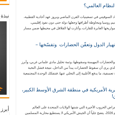
لنظام العالمي؟
نبذة
السوفيتي في تسعينيات القرن الماضي وبروز عهد أحادية القطبية،
يم روسيا ومحاوطة أطرافها وجعلها دولة حتى دون نفوذ إقليمي،
اريخها العابرة للقارات، وأثارت لها القلاقل في محيطها ضمن مسار
نهيار الدول وتعفّن الحضارات وتفسّخها –
والحضارات المهيمنة وسقوطها، وثمة تحليل مادي علماني غربي، وأبرز
 الذي يرى أن سقوط الحضارات يبدأ من الداخل، نتيجة فشل النخبة
عسفية، ما يدفع الأغلبية إلى التخلي عنها، فتتفكك الوحدة المجتمعية
كرية الأمريكية في منطقة الشرق الأوسط الكبير،
!
اض الحروب الأخيرة التي شنتها الولايات المتحدة على العالم
أبرز 
الإسلامي، من أفغانستان عام 2001 إلى إيران عام 2026، يتضح جلياً أن الجيش الأمريكي لا يستطيع محاربة المسلمين