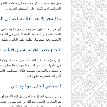
دون بنية تحتية عسكرية ضخمة في منطقة "الشرق 
السياسة الأمريكيون على المنطقة العربية …
ما الفجر إلا بعد أحلك ساعة في الل
أم بلال - فلسطين من ينغمس في دعوة الناس ويخال
القطاعات من الأمة، هذا التبلد لا يظهر في الكلم
الأنظمة بحق شعوبها، أنظمة تفُقر الناس وتضيّق 
لا تدع عصر الخيانة يسرق قلبك، 
(مترجم) محمد عبد الله- كشمير المحتلة الواقع ا
في عامها الثالث من الإبادة المنهجية والمجازر الج
واشنطن، والمدعوم بصمت حكّام المسلمين العملا
أكثر آلة عسكرية تطوراً في …
الصحابي الجليل ذو البِجادَين
ريان عيسى- العراق دعا له رسول الله ﷺ بعد أن أُل
هو الصحابي الجليل عبد الله بن عبد نهم بن عفي
المزني رضي الله عنه، لزم النبيَّ ﷺ وكان من …