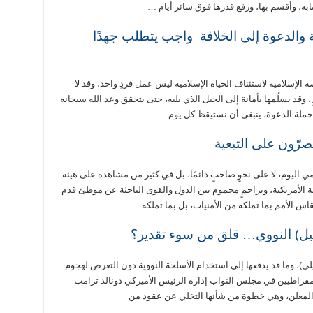
ابه، وأقسم بها، ورفع قدرها فوق سائر أيام …
 والدعوة إلى الخلافة واجب يتطلب جهدًا
الإسلامية لاستئناف الحياة الإسلامية ليس عمل فردٍ واحد، وقد لا
 وقد يسلّمها بأمانة إلى الجيل الذي يليه، حتى يتحقق وعد الله سبحانه
 حملة الدعوة، ينبغي أن نستيقظ كل يوم …
صرّون على التبعية
لمي اليوم، لا على نحوٍ صاخبٍ دائمًا، بل في كثير من مشاهده على هيئة
الأمريكية، وتزاحمٍ محموم بين الدول والقوى الباحثة عن موطئ قدم
ُقاس الأمم بما تملكه من الأمنيات، بل بما تملكه …
ل) النووي… قلق من سوء تقدير؟
لي)، وما قد يدفعها إلى استخدام الأسلحة النووية دون التعرض لهجوم
مقراطيين في مجلس النواب إدارة الرئيس الأميركي دونالد ترامب
ير المعلن، وهي خطوة من شأنها التخلي عن عقود من