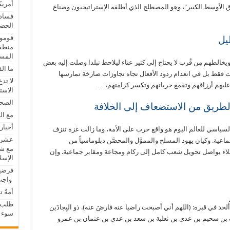
أمريك
الأوسط الكبير"، وهو المصطلح الذي أطلقه الإستراتيجيون وصناع
فساد 
الحضا
قوموا
يل
منطقة
المسل
طهم مِن قُرب لا يحتاج إلى كثير عناء ليلاحظ تبلدا وصلت إليه بعض
ما ال
ات فقط بل في انعدام ردود الأفعال تجاه تجاوزات صارخة تمارسها
لا تد
عليهم أرزاقهم وتقمع حرياتهم وتكسر كرامتهم، …
الاست
الصحا
الطريق من الاستضعاف إلى الخلافة
مع ال
أخبار
لسياسي للعالم اليوم هو واقع حرب على الأمة، وما زالت غزة تنزف
عشر ذ
ماعية. وكيان يهود المسلح والمموَّل والمحصَّن دبلوماسياً من
مع شر
ء يواصل تحويل شعب كامل إلى ركام ومجاعة ومقابر جماعية. وإن
الإسل
فرضية
واجب 
أمةٌ 
طلب 
حد في قبره: (اللهم أني أصبحت راضيا عنه فارضَ عنه). ذو البِجادَين
سوء ت
ف بن سحيم بن عدي بن ثعلبة بن سعد بن عدي بن عثمان بن عمرو