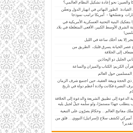
ا والصين: نحو إعادة تشكيل النظام العالمي؟
القيادة: الطور النهائي في انهيار الدول وتعفّن
رات وتفسّخها – أمريكا ترامب نموذجا
 بتفكيك البنية التحتية العسكرية الأمريكية في
 الشرق الأوسط الكبير، الأفعى المتغلغلة في بلاد
مين!
فجر إلا بعد أحلك ساعة في الليل
ع عصر الخيانة يسرق قلبك، الطريق من
ضعاف إلى الخلافة
بي الجليل ذو البِجادَين
قرآن الكريم: الكتاب والميزان والساعة
 المسلمين حول العالم
ي الحجة وبيعة العقبة، حين اجتمع شرف الزمان
ف النصرة فكانت ولادة أعظم دولة في تاريخ
ام
 الدعوة إلى تطبيق الشريعة والدعوة إلى الخلافة
يتطلب جهدًا مستمرًا، ولو سلّمه جيلٌ لجيل يليه
تملك مفاتيح العالم… وحكامٌ يصرّون على التبعية
أميركي لكشف سلاح (إسرائيل) النووي… قلق من
قدير؟