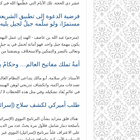
عشر ذي الحجة، تلك الأيام التي عظّمها الله في كت
فرضية الدعوة إلى تطبيق الشريعة
مستمرًا، ولو سلّمه جيلٌ لجيل يليه
(مترجم) عبد الله بن عاصف - الهند إن عمل النهضة 
يكون مهمةَ جيل واحد. فهو أمانة تُحمل في يد جيلٍ،
وتعالى بالنصر والتمكين والاستخلاف. وبصفتنا من
أمةٌ تملك مفاتيح العالم… وحكامٌ ي
الأستاذ: ثائر سلامة، أبو مالك يتداعى النظام العا
تصدعات متراكمة، وانكشاف تدريجي لوهن الهيمنة 
في عالمٍ يُعاد تشكيله. وفي مثل هذه اللحظات لا ت
طلب أميركي لكشف سلاح (إسرائي
هناك قلق متزايد بشأن البرنامج النووي (الإسرائي
بأسلحة دمار شامل. فلأول مرة يحثّ عدد من الدي
على الاعتراف علناً ببرنامج (إسرائيل) النووي غ
السياسة الأميركية، وإضافة عوامل توتر …