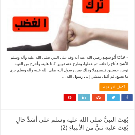
– حَدَّثَنَا أَبُو سَعِيدٍ رضي الله عنه أنه وفد على النبي صلى الله عليه وآله وسلم
الأشج فأناخ راحلته، ثم عقلها، وطرح عنه ثوبين كانا عليه، وأخرج من العيبة
ثوبين حسنين فلبسهما؛ وذلك بعين رسول الله صلى الله عليه وآله وسلم يرى
ما يصنع، ثم أقبل يمشي إلى رسول الله …
أكمل القراءة »
بُعِثَ النبيُّ صلى الله عليه وسلم على أشدِّ حالِ
بُعِثَ عليه نبيٌّ من الأنبياءِ (2)