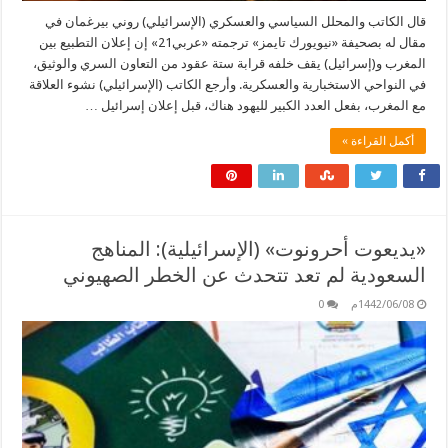
قال الكاتب والمحلل السياسي والعسكري (الإسرائيلي) روني بيرغمان في
مقال له بصحيفة «نيويورك تايمز» ترجمته «عربي21» إن إعلان التطبيع بين
المغرب و(إسرائيل) يقف خلفه قرابة ستة عقود من التعاون السري والوثيق،
في النواحي الاستخبارية والعسكرية. وأرجع الكاتب (الإسرائيلي) نشوء العلاقة
مع المغرب، بفعل العدد الكبير لليهود هناك، قبل إعلان إسرائيل …
أكمل القراءة »
«يديعوت أحرونوت» (الإسرائيلية): المناهج
السعودية لم تعد تتحدث عن الخطر الصهيوني
1442/06/08م
0