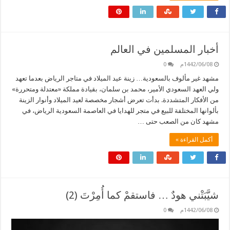
أخبار المسلمين في العالم
1442/06/08م
0
مشهد غير مألوف بالسعودية… زينة عيد الميلاد في متاجر الرياض بعدما تعهد
ولي العهد السعودي الأمير، محمد بن سلمان، بقيادة مملكة «معتدلة ومتحررة»
من الأفكار المتشددة. بدأت تعرض أشجار مخصصة لعيد الميلاد وأنوار الزينة
بألوانها المختلفة للبيع في متجر للهدايا في العاصمة السعودية الرياض، في
مشهد كان من الصعب حتى …
أكمل القراءة »
شيَّبَتْني هودٌ … فاستقمْ كما أُمِرْتَ (2)
1442/06/08م
0