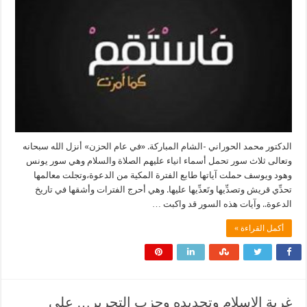
الدكتور محمد الحوراني -الشام المباركة. «في عام الحزن» أنزل الله سبحانه
وتعالى ثلاث سور تحمل أسماء انياء عليهم الصلاة والسلام وهي سور يونس
وهود ويوسف حملت آياتها طابع الفترة المكية من الدعوة،وتجلت معالمها
تحدِّي قريش وتصدِّيها وتَعدِّيها عليها. وهي أحرج الفترات وأشقها في تاريخ
الدعوة.. وآيات هذه السور قد واكبت …
أكمل القراءة »
غربة الإسلام وتجديده وحزب التحرير… على