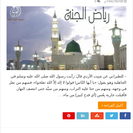
1442/06/08م
0
– للطبراني عن مَنبِت الأزدي قالَ: رأيت رسول الله صلى الله عليه وسلم في
الجاهلية وهو يقول: «يا أيها النّاس! قولوا لا إله إلاّ الله تفلحوا». فمنهم من تفل
في وجهه، ومنهم من حثا عليه التراب، ومنهم من سبَّه حتى انتصف النهار.
فأقبلت جارية بِعُس [أي قدح كبير] من ماء، …
أكمل القراءة »