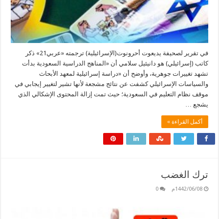
في تقرير لصحيفة يديعوت أحرونوت(الإسرائيلية) ترجمته «عربي21» ذكر
كاتب (إسرائيلي) هو دانيئيل سلامي أن «المناهج الدراسية السعودية بدأت
تشهد تغييرات جوهرية، وأوضح أن «دراسة إسرائيلية لمعهد الأبحاث
والسياسات الإسرائيلي كشفت عن نتائج مشجعة لأنها تشير لتغيير إيجابي في
موقف نظام التعليم في السعودية؛ حيث تمت إزالة المحتوى الإشكالي الذي
يشجع …
أكمل القراءة »
ترك الغضب
1442/06/08م
0