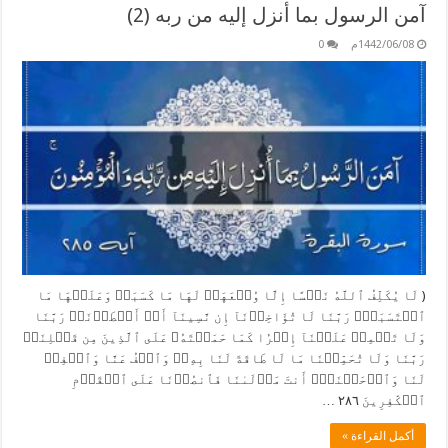
آمن الرسول بما أنزل إليه من ربه (2)
1442/06/08م
0
( لَا يُكَلِّفُ ٱللَّهُ نَفۡسًا إِلَّا وُسۡعَهَاۚ لَهَا مَا كَسَبَتۡ وَعَلَيۡهَا مَا
ٱكۡتَسَبَتۡۗ رَبَّنَا لَا تُؤَاخِذۡنَآ إِن نَّسِينَآ أَوۡ أَخۡطَأۡنَاۚ رَبَّنَا
وَلَا تَحۡمِلۡ عَلَيۡنَآ إِصۡرٗا كَمَا حَمَلۡتَهُۥ عَلَى ٱلَّذِينَ مِن قَبۡلِنَاۚ
رَبَّنَا وَلَا تُحَمِّلۡنَا مَا لَا طَاقَةَ لَنَا بِهِۦۖ وَٱعۡفُ عَنَّا وَٱغۡفِرۡ
لَنَا وَٱرۡحَمۡنَآۚ أَنتَ مَوۡلَىٰنَا فَٱنصُرۡنَا عَلَى ٱلۡقَوۡمِ
ٱلۡكَٰفِرِينَ ٢٨٦ …
أكمل القراءة »