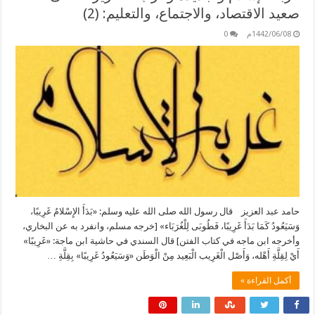
صعيد الاقتصاد، والاجتماع، والتعليم: (2)
1442/06/08م
0
حامد عبد العزيز قال رسول الله صلى الله عليه وسلم: «بَدَأَ الإِسْلامُ غَرِيبًا،
وَسَيَعُودُ كَمَا بَدَأَ غَرِيبًا، فَطُوبَى لِلْغُرَبَاء» [خرجه مسلم، وانفرد به عن البخاري،
وأخرجه ابن ماجه في كتاب الفتن] قال السندي في حاشية ابن ماجة: «غَرِيبًا»
أَيْ لِقِلَّةِ أَهْله، وَأَصْل الْغَرِيب الْبَعِيد مِنْ الْوَطَن «وَسَيَعُودُ غَرِيبًا» بِقِلَّةِ …
أكمل القراءة »