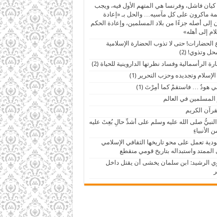
 كيان فاشل، وفرنسا هي المتهم الأول فيه، ويجب
ة ماكرون على كل مآسيه… والحل بـ «إعادة
ن إلى أصله جزءًا من بلاد المسلمين، وإعادة الحكم
لام إلى أهله»
الحضارات! حتى لا تذوب الحضارة الإسلامية
ل وتذوي! (2)
رة الرأسمالية وفساد نظرتها الداروينية للحياة (2)
الإسلام وتجديده وحزب التحرير (1)
تْني هودٌ … فاستقمْ كما أُمِرْتَ (1)
 المسلمين في العالم
قرآن الكريم
 النبيُّ صلى الله عليه وسلم على أشدِّ حالِ بُعِثَ عليه
ن الأنبياءِ
دية تعمل على محو تاريخها الثقافي الإسلامي
 الممتد واستبداله بتاريخ قومي منقطع
 الرشيد: ابن سلمان يخشى أن يقتل داخل
ر