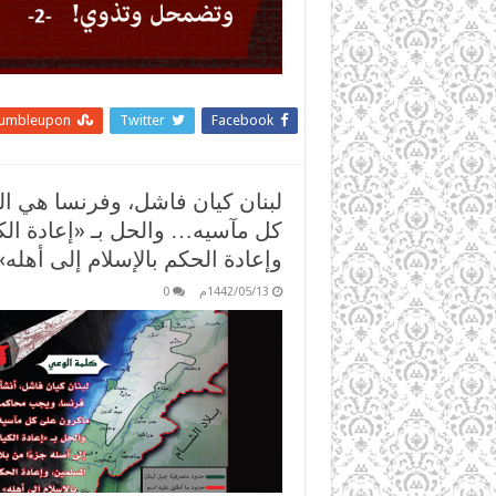
tumbleupon
Twitter
Facebook
لبنان كيان فاشل، وفرنسا هي ا
كل مآسيه… والحل بـ «إعادة الكي
وإعادة الحكم بالإسلام إلى أهله»
1442/05/13م
0