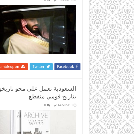
tumbleupon
Twitter
Facebook
السعودية تعمل على محو تاريخها 
بتاريخ قومي منقطع
1442/05/13م
0