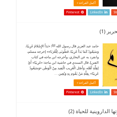
أكمل القراءة »
Pinterest
LinkedIn
S
ير (1)
حامد عبد العزيز قال رسول الله ﷺ: «بَدَأَ الإِسْلامُ غَرِيبًا،
وَسَيَعُودُ كَمَا بَدَأَ غَرِيبًا، فَطُوبَى لِلْغُرَبَاء» [خرجه مسلم،
وانفرد به عن البخاري، وأخرجه ابن ماجه في كتاب
الفتن]. قال السندي في حاشية ابن ماجة: «غَرِيبًا» أَيْ
لِقِلَّةِ أَهْله، وَأَصْل الْغَرِيب الْبَعِيد مِنْ الْوَطَن «وَسَيَعُودُ
غَرِيبًا» بِقِلَّةِ مَنْ يَقُوم بِهِ وَيُعِين …
أكمل القراءة »
Pinterest
LinkedIn
S
الداروينية للحياة (2)