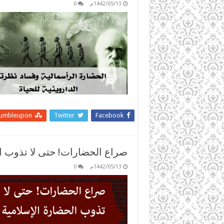
1442/05/13م
0
tumbleupon
Twitter
Facebook
صراع الحضارات! حتى لا تذوب ال
1442/05/13م
0