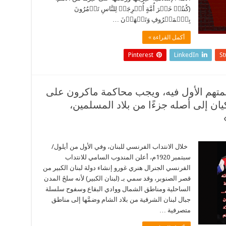
(كُنتُمۡ خَيۡرَ أُمَّةٍ أُخۡرِجَتۡ لِلنَّاسِ تَأۡمُرُونَ
بِٱلۡمَعۡرُوفِ وَتَنۡهَوۡنَ …
أكمل القراءة »
Pinterest
LinkedIn
S
لمتهم الأول فيه، ويجب محاكمة ماكرون على
ان إلى أصله جزءًا من بلاد المسلمين،
خلال الانتداب الفرنسي للبنان، وفي الأول من أيلول/
سبتمبر 1920م، أعلن المندوب السامي للانتداب
الفرنسي الجنرال هنري غورو إنشاء دولة لبنان الكبير من
قصر الصنوبر، وقد سمي بـ (لبنان الكبير) لأنه سلخَ المدن
الساحلية ومناطق الشمال ووادي البقاع وسفوح سلسلة
جبال لبنان الشرقية من بلاد الشام وضمَّها إلى مناطق
متصرفية …