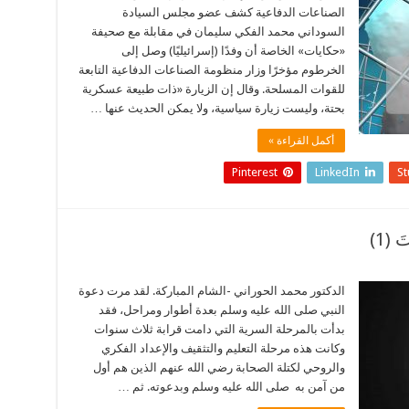
الصناعات الدفاعية كشف عضو مجلس السيادة
السوداني محمد الفكي سليمان في مقابلة مع صحيفة
«حكايات» الخاصة أن وفدًا (إسرائيليًا) وصل إلى
الخرطوم مؤخرًا وزار منظومة الصناعات الدفاعية التابعة
للقوات المسلحة. وقال إن الزيارة «ذات طبيعة عسكرية
بحتة، وليست زيارة سياسية، ولا يمكن الحديث عنها …
أكمل القراءة »
Pinterest
LinkedIn
S
(1)
الدكتور محمد الحوراني -الشام المباركة. لقد مرت دعوة
النبي صلى الله عليه وسلم بعدة أطوار ومراحل، فقد
بدأت بالمرحلة السرية التي دامت قرابة ثلاث سنوات
وكانت هذه مرحلة التعليم والتثقيف والإعداد الفكري
والروحي لكتلة الصحابة رضي الله عنهم الذين هم أول
من آمن به صلى الله عليه وسلم وبدعوته. ثم …