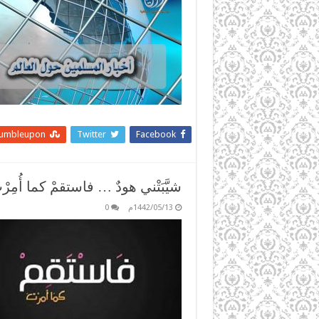
tumbleupon
Twitter
Facebook
شيَّبَتْني هودٌ … فاستقمْ كما أُمِرْتَ 
1442/05/13م
0