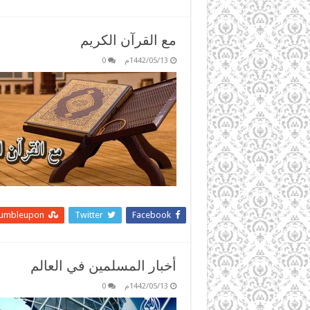
مع القرآن الكريم
1442/05/13م
0
tumbleupon
Twitter
Facebook
أخبار المسلمين في العالم
1442/05/13م
0