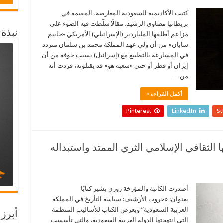
كتبت الأكاديمية السعودية المعارضة، المقيمة في
بريطانيا مضاوي الرشيد، مقالًا سلَّطت فيه الضوء على
نبذة
مزاعم أطلقها الملياردير (الإسرائيلي) الأمريكي «حاييم
سابان» من أن ولي عهد المملكة محمد بن سلمان متردد
في المسارعة بالتطبيع مع (إسرائيل) بسبب خوفه من أن
إيران أو قطر أو حتى «شعبه هو» قد يقتلونه، فردت أنه
من …
أكمل القراءة »
Pinterest
LinkedIn
S
الثقافي الإسلامي الثري الممتد واستبداله
أصدرت الكاتبة والمؤرخة روزي بشير كتابًا
بعنوان: «حروب الأرشيف: سياسة التأريخ في المملكة
العربية السعودية” ويعرض الكتاب للأساليب المنظمة
أبرز 
التي انتهجتها الدولة العربية السعودية، والتي تأسست