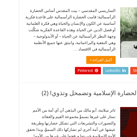
الساريسي المقدسي – بيت المقدس أساس الحضارة
الرأسمالية: قامت الحضارة الرأسمالية على قاعدة فكرية
أساسية عن الكون والإنسان والحياة وهي فكرة العلمانية
أو فصل الدين عن الحياة. وهذه القاعدة الفكرية شكَّلت
وجهة النظر الرأسمالية عن الحياة – أو الأيدولوجية –
وهي النفعية والبراغماتية، وانبثق عنها جميع الأنظمة
الرأسمالية في الاقتصاد …
أكمل القراءة »
Pinterest
LinkedIn
S
حضارة الإسلامية وتضمحل وتذوي! (2)
ثائر سلامة، أبو مالك من البدَهي أن أي أمة من الأمم
تمتاز على غيرها بسموِّ مجموعة القيم والعقائد
والتصورات والتشريعات التي تشكل حضارتها وطريقة
عيشها عن أمة أخرى لم تشاركها ذلك السموَّ، وبذا تحقق
الأمة الإسلامية خيريتها ورفعتها على غيرها من الأمم!