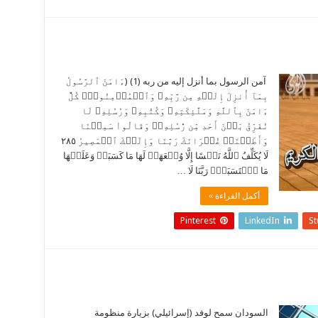
آمن الرسول بما أنزل إليه من ربه (1) (ءَامَنَ ٱلرَّسُولُ
بِمَآ أُنزِلَ إِلَيۡهِ مِن رَّبِّهِۦ وَٱلۡمُؤۡمِنُونَۚ كُلٌّ
ءَامَنَ بِٱللَّهِ وَمَلَٰٓئِكَتِهِۦ وَكُتُبِهِۦ وَرُسُلِهِۦ لَا
نُفَرِّقُ بَيۡنَ أَحَدٖ مِّن رُّسُلِهِۦۚ وَقَالُواْ سَمِعۡنَا
وَأَطَعۡنَاۖ غُفۡرَانَكَ رَبَّنَا وَإِلَيۡكَ ٱلۡمَصِيرُ ٢٨٥
لَا يُكَلِّفُ ٱللَّهُ نَفۡسًا إِلَّا وُسۡعَهَاۚ لَهَا مَا كَسَبَتۡ وَعَلَيۡهَا
مَا ٱكۡتَسَبَتۡۗ رَبَّنَا لَا …
أكمل القراءة »
Pinterest
LinkedIn
S
السودان سمح لوفد (إسرائيلي) بزيارة منظومة