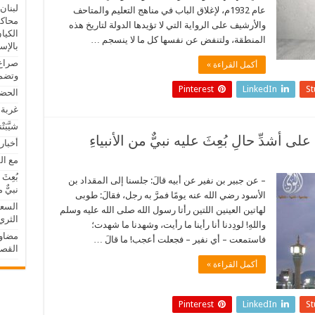
لبنان
عام 1932م، لإغلاق الباب في مناهج التعليم والمتاحف
محاكم
والأرشيف على الرواية التي لا تؤيدها الدولة لتاريخ هذه
الكيا
المنطقة، ولتنفض عن نفسها كل ما لا ينسجم …
بالإس
صراع 
أكمل القراءة »
وتضمح
Pinterest
LinkedIn
S
الحضا
غربة 
شيَّبَ
لى أشدِّ حالِ بُعِثَ عليه نبيٌّ من الأنبياءِ
أخبار
مع ال
بُعِثَ
– عن جبير بن نفير عن أبيه قالَ: جلسنا إلى المقداد بن
نبيٌّ م
الأسود رضي الله عنه يومًا فمرَّ به رجل، فقالَ: طوبى
السعو
لهاتين العينين اللتين رأتا رسول الله صلى الله عليه وسلم
الثري
واللهِ! لودِدنا أنا رأينا ما رأيت، وشهدنا ما شهدت؛
مضاوي
فاستمعت – أي نفير – فجعلت أعجب! ما قالَ …
القص
أكمل القراءة »
Pinterest
LinkedIn
S