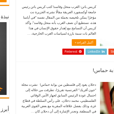
كريس باتن: الغرب منحل وفاسد! كتب كريس باتن رئيس
جامعة أوكسفورد العريقة مقالًا نشرته الجزيرة نت
نبذة
مؤخرًا يمكن تلخيصه بجملة من المقال نفسه “في أيامنا
هذه، نستطيع أن نصف الغرب بأنه منحل وفاسد”. وأكد
كريس أن التسامح مع إهدار حقوق الإنسان في هذا
العالم بات سمة بارزة لسياسات الغرب الخارجية، …
أكمل القراءة »
Pinterest
LinkedIn
S
بة حماس!
دحلان يعود إلى فلسطين من بوابة حماس! نشرت مجلة
“جون أفريك” الفرنسية تقريرًا، تطرقت من خلاله إلى
احتمال عودة الرئيس السابق لجهاز الأمن الوقائي
الفلسطيني، محمد دحلان، على رأس السلطة في قطاع
غزة، وذلك بفضل علاقاته المقربة مع بعض القوى العربية
أبرز 
في المنطقة. وتجدر الإشارة إلى أن دحلان كان …