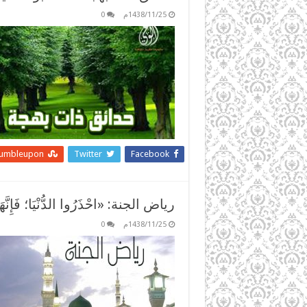
1438/11/25م
0
tumbleupon
Twitter
Facebook
رياض الجنة: «احْذَرُوا الدُّنْيَا؛ فَإِنَّه
1438/11/25م
0