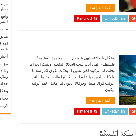
ترمب 
أكمل القراءة »
يشار
واقع 
Pinterest
LinkedIn
S
الشرع
مناسك
مدلول 
لقد ك
عليه 
أخبار
وعجّل بالخلافة فهي شمسٌ… محمود القشمر/
مع ال
فلسطين إلهي أنت بيّنت الحلالا لنفعله، وبيّنتَ الحراما
وقلت لنا اتركوه لكي تفوزوا بجنّات تكون لكم سلاما
رياض ال
وَمَارُ
وأمنًا، خالدين بها خلودا جزاءً، إنّها طابت مقاما لقد
أنزلتَ قرآنًا مبينا وفرقانًا، يكون لنا إماما لقد أنزلته
حدائق ذ
ليكون …
وعجّ
دحلان
أكمل القراءة »
كريس 
Pinterest
LinkedIn
S
هَلَكَةِ أَنْفُسِكُمْ