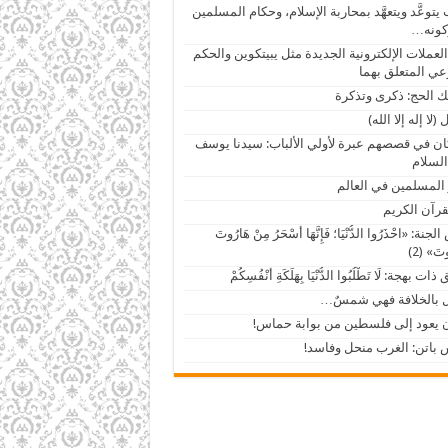
يتوعَّد ويتعهَّد بمحاربة الإسلام، وحكام المسلمين
كونه…
العملات الإلكترونية الجديدة مثل يبيتكوين والحكم
ي المتعلق بهما
 الحج: ذكرى وتذكرة
(لا إله إلا الله)
ان في قصصهم عبرة لأولي الألباب: سيدنا يوسف
السلام
 المسلمين في العالم
قرآن الكريم
جنة: «احْذَرُوا الدُّنْيَا؛ فَإِنَّهَا أَسْحَرُ مِنْ هَارُوتَ
وتَ» (2)
ات بهجة: لَا تَطْلُبُوا الدُّنْيَا بِهَلَكَةِ أَنْفُسِكُمْ
ل بالخلافة فهي شمسٌ…
 يعود إلى فلسطين من بوابة حماس!
باتن: الغرب منحل وفاسد!