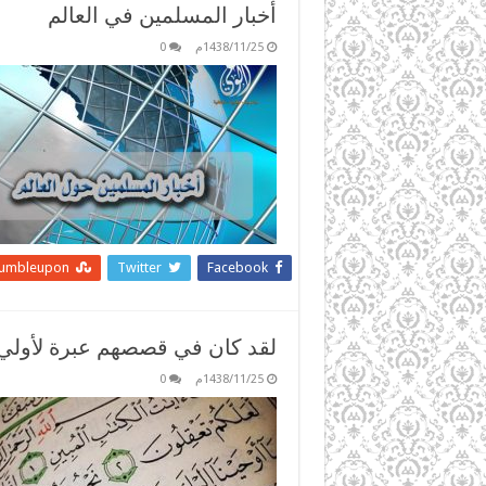
أخبار المسلمين في العالم
1438/11/25م
0
tumbleupon
Twitter
Facebook
لقد كان في قصصهم عبرة لأولي ا
1438/11/25م
0