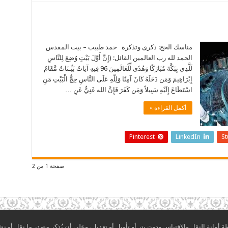
مناسك الحج: ذكرى وتذكرة حمد طبيب – بيت المقدس
الحمد لله رب العالمين القائل: (إِنَّ أَوَّلَ بَيْتٍ وُضِعَ لِلنَّاسِ
لَلَّذِي بِبَكَّةَ مُبَارَكًا وَهُدًى لِّلْعَالَمِينَ 96 فِيهِ آيَاتٌ بَيِّـنَاتٌ مَّقَامُ
إِبْرَاهِيمَ وَمَن دَخَلَهُ كَانَ آمِنًا وَلِلّهِ عَلَى النَّاسِ حِجُّ الْبَيْتِ مَنِ
اسْتَطَاعَ إِلَيْهِ سَبِيلاً وَمَن كَفَرَ فَإِنَّ الله غَنِيٌّ عَنِ …
أكمل القراءة »
Pinterest
LinkedIn
S
صفحة 1 من 2
مانة النقل والاقتباس ودون بتر أو تأويل أو تعديل، وعلى أن يُذكر مصدر ما نقل أو نش