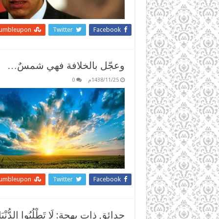
tumbleupon
Twitter
Facebook
وعجّل بالخلافة فهي شمسٌ…
1438/11/25م
0
tumbleupon
Twitter
Facebook
حدائق ذات بهجة: لَا تَطْلُبُوا الدُّنْيَا بِ