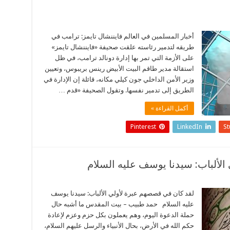
أخبار المسلمين في العالم فايننشال تايمز: ترامب في
طريقه لتدمير رئاسته علقت صحيفة «فايننشال تايمز»
على الأزمة التي تمر بها إدارة دونالد ترامب، في ظل
استقالة مدير طاقم البيت الأبيض رينس بريبوس، وتعيين
وزير الأمن الداخلي جون كيلي مكانه، قائلة إن الإدارة في
الطريق إلى تدمير نفسها. وتقول الصحيفة «قدم …
أكمل القراءة »
Pinterest
LinkedIn
S
لألباب: سيدنا يوسف عليه السلام
لقد كان في قصصهم عبرة لأولي الألباب: سيدنا يوسف
عليه السلام حمد طبيب – بيت المقدس ما أشبه حال
حملة الدعوة اليوم، وهم يعملون بكل حزم وعزم لإعادة
حكم الله في الأرض، بحال الأنبياء والرسل عليهم السلام،