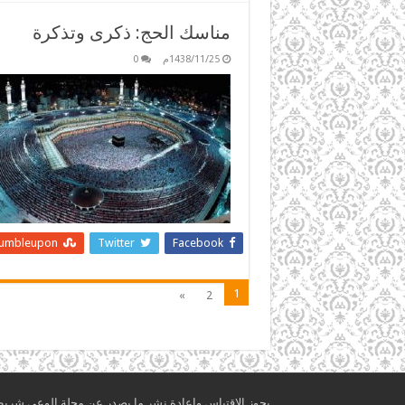
مناسك الحج: ذكرى وتذكرة
1438/11/25م
0
tumbleupon
Twitter
Facebook
1
»
2
يجوز الاقتباس وإعادة نشر ما يصدر عن مجلة الوعي شريطة أ