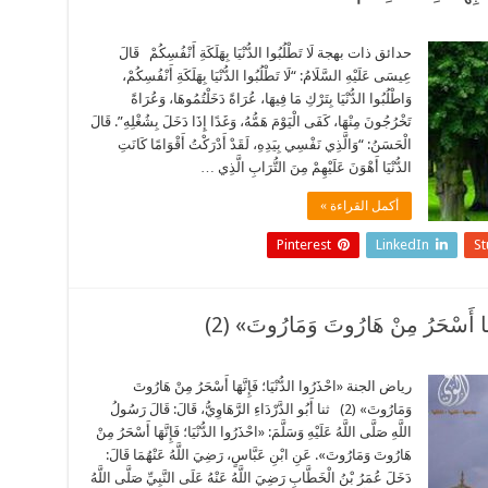
حدائق ذات بهجة لَا تَطْلُبُوا الدُّنْيَا بِهَلَكَةِ أَنْفُسِكُمْ قَالَ
عِيسَى عَلَيْهِ السَّلَامُ: “لَا تَطْلُبُوا الدُّنْيَا بِهَلَكَةِ أَنْفُسِكُمْ،
وَاطْلُبُوا الدُّنْيَا بِتَرْكِ مَا فِيهَا، عُرَاةً دَخَلْتُمُوهَا، وَعُرَاةً
تَخْرُجُونَ مِنْهَا، كَفَى الْيَوْمَ هَمُّهُ، وَغَدًا إِذَا دَخَلَ بِشُغْلِهِ”. قَالَ
الْحَسَنُ: “وَالَّذِي نَفْسِي بِيَدِهِ، لَقَدْ أَدْرَكْتُ أَقْوَامًا كَانَتِ
الدُّنْيَا أَهْوَنَ عَلَيْهِمْ مِنَ التُّرَابِ الَّذِي …
أكمل القراءة »
Pinterest
LinkedIn
S
َا أَسْحَرُ مِنْ هَارُوتَ وَمَارُوتَ» (2)
رياض الجنة «احْذَرُوا الدُّنْيَا؛ فَإِنَّهَا أَسْحَرُ مِنْ هَارُوتَ
وَمَارُوتَ» (2) ثنا أَبُو الدَّرْدَاءِ الرَّهَاوِيُّ، قَالَ: قَالَ رَسُولُ
اللَّهِ صَلَّى اللَّهُ عَلَيْهِ وَسَلَّمَ: «احْذَرُوا الدُّنْيَا؛ فَإِنَّهَا أَسْحَرُ مِنْ
هَارُوتَ وَمَارُوتَ». عَنِ ابْنِ عَبَّاسٍ، رَضِيَ اللَّهُ عَنْهُمَا قَالَ:
دَخَلَ عُمَرُ بْنُ الْخَطَّابِ رَضِيَ اللَّهُ عَنْهُ عَلَى النَّبِيِّ صَلَّى اللَّهُ