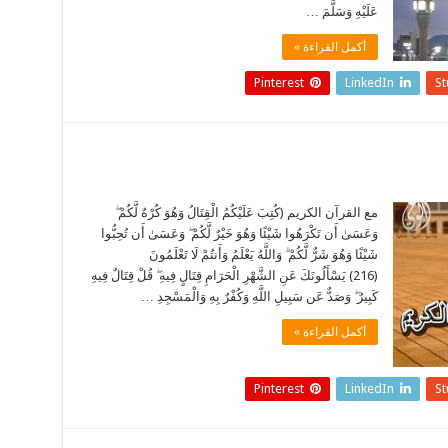
عَلَيْهِ وَسَلَّمَ …
أكمل القراءة »
Pinterest
LinkedIn
S
مع القرآن الكريم (كُتِبَ عَلَيْكُمُ الْقِتَالُ وَهُوَ كُرْهٌ لَّكُمْ ۖ
وَعَسَىٰ أَن تَكْرَهُوا شَيْئًا وَهُوَ خَيْرٌ لَّكُمْ ۖ وَعَسَىٰ أَن تُحِبُّوا
شَيْئًا وَهُوَ شَرٌّ لَّكُمْ ۗ وَاللَّهُ يَعْلَمُ وَأَنتُمْ لَا تَعْلَمُونَ
(216) يَسْأَلُونَكَ عَنِ الشَّهْرِ الْحَرَامِ قِتَالٍ فِيهِ ۖ قُلْ قِتَالٌ فِيهِ
كَبِيرٌ ۖ وَصَدٌّ عَن سَبِيلِ اللَّهِ وَكُفْرٌ بِهِ وَالْمَسْجِدِ …
أكمل القراءة »
Pinterest
LinkedIn
S