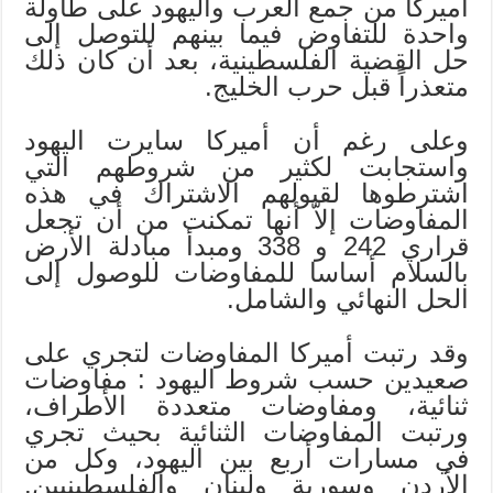
أميركا من جمع العرب واليهود على طاولة
واحدة للتفاوض فيما بينهم للتوصل إلى
حل القضية الفلسطينية، بعد أن كان ذلك
متعذراً قبل حرب الخليج.
وعلى رغم أن أميركا سايرت اليهود
واستجابت لكثير من شروطهم التي
اشترطوها لقبولهم الاشتراك في هذه
المفاوضات إلاّ أنها تمكنت من أن تجعل
قراري 242 و 338 ومبدأ مبادلة الأرض
بالسلام أساسا للمفاوضات للوصول إلى
الحل النهائي والشامل.
وقد رتبت أميركا المفاوضات لتجري على
صعيدين حسب شروط اليهود : مفاوضات
ثنائية، ومفاوضات متعددة الأطراف،
ورتبت المفاوضات الثنائية بحيث تجري
في مسارات أربع بين اليهود، وكل من
الأردن وسورية ولبنان والفلسطينيين.