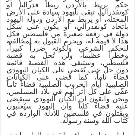
حكم يربط بالأردن ربطاً فدرالياً أو
كونفدرالياً، تبقي لليهود سيادة على الأرض
المحتلة، أو يربط مع الأردن ودولة اليهود
باتحاد كونفدرالي، أو يكون على شكل
دولة في رقعة صغيرة من فلسطين فكل
هذا لا قيمة له، ويحرم القبول به لمخالفته
للحكم الشرعي ولكونه ضرراً كبيراً،
وخطراً عظيماً، ولن تُحلّ به قضية
فلسطين، وستبقى هذه القضية قائمة
دون حلّ حتى يُقضى على الكيان اليهودي
قضاءً تاماً، كما قُضى على الكيانات
الصليبية أيام الحروب الصليبية قضاءً تاماً
عفّى على كل أثر لهم في بلاد المسلمين.
ونحن واثقون أن الكيان اليهودي سيقضى
عليه قضاءً كلياً وان اليهود سيُغلَبون
ويقتلون في فلسطين للأدلة الواردة في
كتاب الله وسنة رسوله.