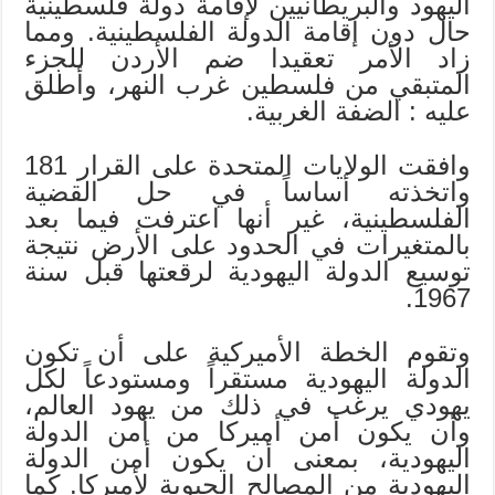
اليهود والبريطانيين لإقامة دولة فلسطينية
حال دون إقامة الدولة الفلسطينية. ومما
زاد الأمر تعقيدا ضم الأردن للجزء
المتبقي من فلسطين غرب النهر، وأطلق
عليه : الضفة الغربية.
وافقت الولايات المتحدة على القرار 181
واتخذته أساساً في حل القضية
الفلسطينية، غير أنها اعترفت فيما بعد
بالمتغيرات في الحدود على الأرض نتيجة
توسيع الدولة اليهودية لرقعتها قبل سنة
1967.
وتقوم الخطة الأميركية على أن تكون
الدولة اليهودية مستقراً ومستودعاً لكل
يهودي يرغب في ذلك من يهود العالم،
وأن يكون أمن أميركا من أمن الدولة
اليهودية، بمعنى أن يكون أمن الدولة
اليهودية من المصالح الحيوية لأميركا. كما