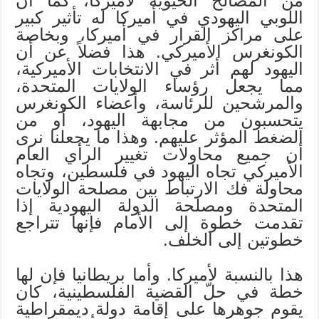
من المصالح الحيوية لأميركا، كما أن
اللوبي اليهودي في أميركا له تأثير كبير
على مراكز القرار في أميركا، وبخاصة
الكونغرس الأميركي. هذا فضلاً عن أن
اليهود لهم أثر في الانتخابات الأميركية،
مما يجعل رؤساء الولايات المتحدة،
والمرشحين للرئاسة، وأعضاء الكونغرس
يتحسبون من مجابهة اليهود، أو من
الضغط المؤثر عليهم. وهذا ما يجعلنا نرى
أن جميع محاولات تغيير الرأي العام
الأميركي تجاه اليهود في فلسطين، وتجاه
محاولة فك الارتباط بين مصلحة الولايات
المتحدة ومصلحة الدولة اليهودية إذا
تقدمت خطوة إلى الأمام فإنها تتراجع
خطوتين إلى الخلف.
هذا بالنسبة لأميركا. وأما بريطانيا فإن لها
خطة في حلّ القضية الفلسطينية، كان
يقوم جوهرها على إقامة دولة ديمقراطية