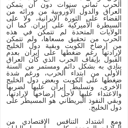
الحرب ثماني سنوات دون أن يتمكن
العراق والدول الأوروبية من ورائه من
القضاء على الثورة الإيرانية، ولا على
السيطرة الأميركية على إيران. كما أن
الولايات المتحدة لم تتمكن في هذه
الحرب من تحقيق مسعاها، ولم تتمكن
من إرضاخ الكويت وبقية دول الخليج
لإرادتها رغم ضغطها على إيران بعدم
القبول بإيقاف الحرب الذي كان العراق
ينادي به بشكل دائم ومستمر من السنة
الأولى من ابتداء الحرب، ورغم شدة
ضغطها على الكويت وبعض دول الخليج
الأخرى، وتسليط إيران عليها لضربها
والاعتداء عليها لأجل إرضاخها لإرادتها،
وبقي النفوذ البريطاني هو المسيطر على
دول الخليج.
ومع اشتداد التنافس الاقتصادي من