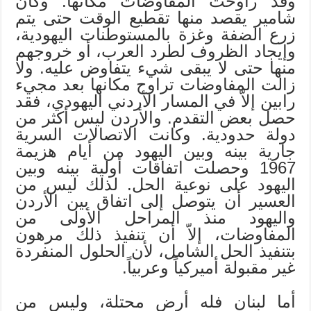
وقد راوحت المفاوضات مكانها. وكان
شامير يقصد منها تقطيع الوقت حتى يتم
زرع الضفة وغزة بالمستوطنات اليهودية،
وإيجاد الظروف لطرد العرب، أو خروجهم
منها حتى لا يبقى شيء يتفاوض عليه. ولا
زالت المفاوضات تراوح مكانها بعد مجيء
رابين إلاّ في المسار الأردني اليهودي، فقد
حصل بعض التقدم. والأردن ليس أكثر من
دولة حدودية. وكانت الاتصالات السرية
جارية بينه وبين اليهود من أيام هزيمة
1967 وحصلت اتفاقات أولية بينه وبين
اليهود على نوعية الحل. لذلك ليس من
العسير أن يتوصل إلى اتفاق بين الأردن
واليهود منذ المراحل الأولى من
المفاوضات، إلاّ أن تنفيذ ذلك مرهون
بتنفيذ الحل الشامل، لأن الحلول المنفردة
غير مقبولة أميركياً وعربياً.
أما لبنان فله أرض محتلة، وليس من