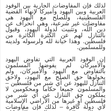
لذلك فإن المفاوضات الجارية بين الوفود
العربية وبين اليهود وأميركا لإنهاء القضية
الفلسطينية، وللصلح مع اليهود هي
مفاوضات غير شرعية، وهي انحراف عن
دين اللّه، وتثبيت لدولة اليهود، وقبول
بالتنازل لهم عن الكثرة الكاثرة من
فلسطين. وهذا خيانة لله ولرسوله ولدينه
وللمسلمين.
إن الوفود العربية التي تفاوض اليهود
والأميركان لم يفوضها المسلمون
بالتفاوض مع اليهود والأميركان، ولم
يخولوها حق الصلح مع اليهود، ولاحق
التنازل لليهود عن أي شبر من فلسطين –
والمسلمون جميعا حكاما ومحكومين لا
يملكون حق التنازل عن أي شبر من
فلسطين أو غيرها من الأراضي الإسلامية
لأي دولة كافرة – لذلك فإن مفاوضات