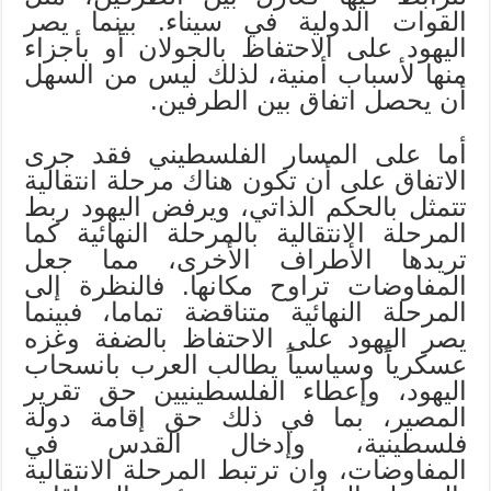
القوات الدولية في سيناء. بينما يصر
اليهود على الاحتفاظ بالجولان أو بأجزاء
منها لأسباب أمنية، لذلك ليس من السهل
أن يحصل اتفاق بين الطرفين.
أما على المسار الفلسطيني فقد جرى
الاتفاق على أن تكون هناك مرحلة انتقالية
تتمثل بالحكم الذاتي، ويرفض اليهود ربط
المرحلة الانتقالية بالمرحلة النهائية كما
تريدها الأطراف الأخرى، مما جعل
المفاوضات تراوح مكانها. فالنظرة إلى
المرحلة النهائية متناقضة تماما، فبينما
يصر اليهود على الاحتفاظ بالضفة وغزه
عسكرياً وسياسياً يطالب العرب بانسحاب
اليهود، وإعطاء الفلسطينيين حق تقرير
المصير، بما في ذلك حق إقامة دولة
فلسطينية، وإدخال القدس في
المفاوضات، وان ترتبط المرحلة الانتقالية