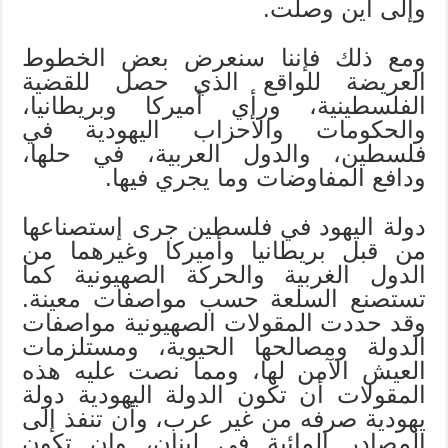
وإلى أين وصلت.
ومع ذلك فإننا سنعرض بعض الخطوط
العريضة للواقع الذي حصل للقضية
الفلسطينية، ورأي أميركا وبريطانيا،
والحكومات والأحزاب اليهودية في
فلسطين، والدول العربية، في حلها،
ودافع المفاوضات وما يجري فيها.
دولة اليهود في فلسطين جرى إستصناعها
من قبل بريطانيا وأميركا وغيرهما من
الدول الغربية والحركة الصهيونية كما
تستصنع السلعة حسب مواصفات معينة.
وقد حددت المقولات الصهيونية مواصفات
الدولة ومصالحها الحيوية، ومستلزمات
العيش الآمن لها، ومما نصت عليه هذه
المقولات أن تكون الدولة اليهودية دولة
يهودية صرفه من غير عرب، وأن تنفذ إلى
المصادر المائية في لبنان، وان تكون