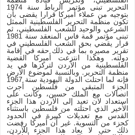
التحرير تبنى مؤتمر الرباط سنة 1974
بتوجيه من عملاء أميركا قرارا يقضى بأن
تكون منظمة التحرير الفلسطينية الممثل
الشرعي والوحيد للشعب الفلسطيني، ثم
تبنى مؤتمر قمة فاس المنعقد سنة ‍1981
قرار يقضي بحق الشعب الفلسطيني في
تقرير مصيره بما في ذلك حقه في إقامة
دولته. وهكذا انتزعت أميركا القضية
الفلسطينية من الأردن لتركزها في يد
منظمة التحرير. وبالنسبة لموضوع الأرض
فإنه لما احتلت الدولة اليهودية سنة 1967
الجزء المتبقي من فلسطين أجرت
اتصالات مع الملك حسين، وكانت على
استعداد لأن تعيد إلى الأردن هذا الجزء
الأخير الذي احتلته من فلسطين باستثناء
القدس مع تعديلات كبيرة في الحدود
كجزء من التسوية. غير أن أميركا رفضت
ذلك حتى لا يعاد هذا الجزء للأردن،