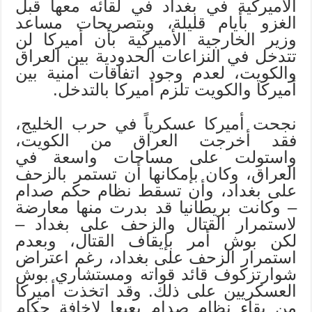
الأميركية في بغداد في لقائه معها قبل
الغزو بأيام قليلة، وبتصريحات مساعد
وزير الخارجية الأميركية بأن أميركا لن
تتدخل في النزاعات الحدودية بين العراق
والكويت، لعدم وجود اتفاقات أمنية بين
أميركا والكويت تلزم أميركا بالتدخل.
نجحت أميركا عسكرياً في حرب الخليج،
فقد أخرجت العراق من الكويت،
واستولت على مساحات واسعة في
العراق، وكان بإمكانها أن تستمر بالزحف
على بغداد، وأن تسقط نظام حكم صدام
– وكانت بريطانيا قد بدرت منها معارضة
لاستمرار القتال والزحف على بغداد –
لكن بوش أمر بإيقاف القتال، وبعدم
استمرار الزحف على بغداد، رغم اعتراض
شوارتزكوف قائد قواته ومستشاري بوش
العسكريين على ذلك. وقد اتخذت أميركا
من بقاء نظام صدام بعبعا لإخافة حكام