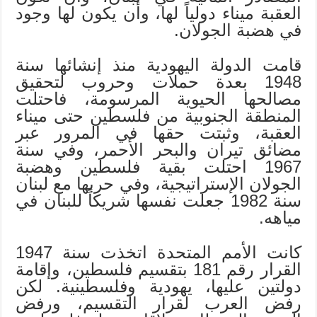
العقبة ميناء دولياً لها، وأن يكون لها وجود
في هضبة الجولان.
قامت الدولة اليهودية منذ إنشائها سنة
1948‍ بعدة حملات وحروب لتحقيق
مصالحها الحيوية المرسومة، فاحتلت
المنطقة الجنوبية من فلسطين حتى ميناء
العقبة، وثبتت حقها في المرور عبر
مضائق تيران والبحر الأحمر، وفي سنة
1967 احتلت بقية فلسطين وهضبة
الجولان الإستراتيجية، وفي حربها مع لبنان
سنة 1982 جعلت نفسها شريكاً للبنان في
مياهه.
كانت الأمم المتحدة اتخذت سنة 1947
القرار رقم ‍181 بتقسيم فلسطين، وإقامة
دولتين عليها، يهودية وفلسطينية. لكن
رفض العرب لقرار التقسيم، ورفض