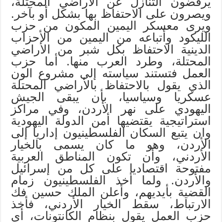
يرفضون التنازل عن الأراضي المحتلة،
ويصرون على الاحتفاظ بها بشكل أو بآخر.
ويرى معسكر اليمين المكون من حزب
الليكود وأتباعه من اليمين من الأحزاب
الدينية الاحتفاظ بكل شبر من الأراضي
المحتلة، وطرد العرب منها. أما حزب
العمل فتستند سياسته إلى مشروع الون
الذي يقول بالاحتفاظ بالأراضي المحتلة
عسكريا وسياسيا، بأن يبقى الجيش
اليهودي على نهر الأردن، وفي مراكز
استراتيجية يقتضيها أمن الدولة اليهودية
وان يتبع السكان الفلسطينيون إداريا إلى
الأردن، وهو ما كان يسمى بالخيار
الأردني، وأن تكون المناطق العربية
مفتوحة اقتصاديا على كل من إسرائيل
والأردن. ولما أخذ الفلسطينيون زمام
القضية بأيديهم، وأعلن الملك حسين فك
الارتباط، سقط الخيار الأردني، فأخذ
حزب العمل يقول بنظام الكانتونات، أي