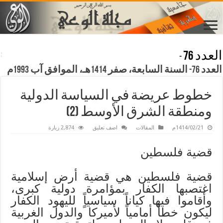
العدد 76
-
العدد 76- السنة السابعة، صفر 1414هـ، الموافق آب 1993م
خطوط عريضة في السياسة الدولية
ومنطقة الشرق الأوسط (2)
1414/02/21م
المقالات
اضف تعليق
2,874 زيارة
قضية فلسطين
قضية فلسطين هي قضية أرض إسلامية
اغتصبها الكفار بمؤامرة دولية كبرى،
وأقاموا فيها كياناً سياسياًٍ لليهود الكفار
ليكون خطاً أمامياً لأميركا والدول الغربية