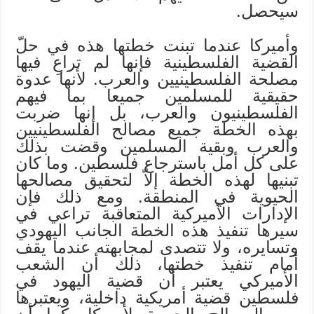
سيحصل.
وأميركا عندما تبنت خطتها هذه في حلّ
القضية الفلسطينية فإنها لم تراعِ فيها
مصلحة الفلسطينيين والعرب. لأنها عدوة
حقيقية للمسلمين جميعا بما فيهم
الفلسطينيون والعرب، بل إنها ضربت
بهذه الخطة جميع مصالح الفلسطينيين
والعرب وبقية المسلمين وقضت بذلك
على كل أمل باسترجاع فلسطين. وما كان
تبنيها لهذه الخطة إلاّ لتحقيق مصالحها
الحيوية في المنطقة. ومع ذلك فإن
الإدارات الأميركية المتعاقبة تراعي في
سيرها تنفيذ هذه الخطة الجانب اليهودي
وتسايره، ولا تتصدى لمجابهته عندما يقف
أمام تنفيذ خطتها، ذلك أن الشعب
الأميركي يعتبر أن قضية اليهود في
فلسطين قضية أمريكية داخلية، ويعتبرها