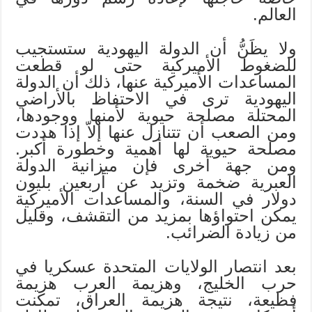
العالم.
ولا يظَنُّ أن الدولة اليهودية ستستجيب
للضغوط الأميركية حتى لو قطعت
المساعدات الأميركية عنها، ذلك أن الدولة
اليهودية ترى في الاحتفاظ بالأراضي
المحتلة مصلحة حيوية لأمنها ووجودها،
ومن الصعب أن تتنازل عنها إلاّ إذا هددت
مصلحة حيوية لها أهمية وخطورة أكبر.
ومن جهة أخرى فإن ميزانية الدولة
العبرية ضخمة وتزيد عن أربعين بليون
دولار في السنة، والمساعدات الأميركية
يمكن احتواؤها بمزيد من التقشف، وقليل
من زيادة الضرائب.
بعد انتصار الولايات المتحدة عسكريا في
حرب الخليج، وهزيمة العرب هزيمة
فظيعة، نتيجة هزيمة العراق، تمكنت