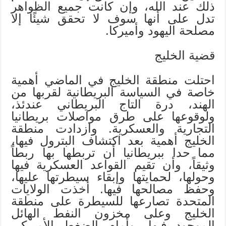
ذلك عند الله، وإن كانت جميع الظواهر
تدل على أنها سوف لا تحقق شيئًا إلا
مصلحة اليهود وأميركا.
قضية الخليج
احتلت منطقة الخليج في الماضي أهمية
خاصة في السياسة البريطانية لقربها من
الهند، درة التاج البريطاني عندئذ،
ولوقوعها على طرق مواصلات بريطانيا
التجارية والعسكرية. وازدادت منطقة
الخليج أهمية بعد اكتشاف البترول فيها،
مما حدا ببريطانيا أن تربطها بها ربطاً
وثيقاً، وأن تقيم القواعد العسكرية فيها
وحولها، لحمايتها وإبقاء سيطرتها عليها،
وحفظ مصالحها فيها. أخذت الولايات
المتحدة تصارعها للسيطرة على منطقة
الخليج وعلى مخزون النفط الهائل
الموجود فيها، وأمام الضغط الأميركي