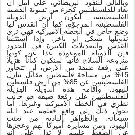
وبالتالى للنفوذ البريطاني، على أمل أن
يعاد للفلسطينيين كجزء من تسوية القضية
الفلسطينية، ليكون أرض الدويلة
الفلسطينية المرجوّة، كما أن القدس لها
وضع خاص في الخطة الأميركية فهي ترى
تدويلها بشكل أو بآخر. وإذا استثنينا
القدس والتعديلات الكبيرة في الحدود
فإن الدويلة الموعودة عدا عن كونها
منزوعة السلاح فإنها ستكون كياناً هزيلاً
على رقعة ضيقة من الأرض، لن تتجاوز
15% من مساحة فلسطين، مقابل تنازل
الفلسطينيين عن 85% من أرض فلسطين
لليهود. وإقامة هذه الدويلة الهزيلة
للفلسطينيين على رقعة ضيقة هو جانب
نظري في الخطة الأميركية وغيرها، أما
تحول ذلك إلى واقع فعلمه عند الله
سبحانه. والظواهر البادية من تعنت
اليهود، ومن مسايرة أميركا لهم وعجزها
عن الضغط عليهم لا تدل على أنه