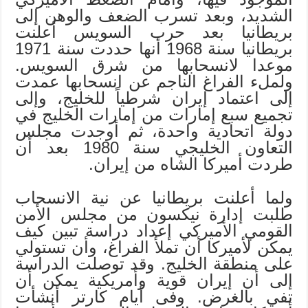
الشديد، وبعد تسرب الضعف والوهن إلى
بريطانيا بعد حرب السويس أعلنت
بريطانيا سنة 1968 أنها حددت سنة 1971
موعدا لانسحابها من شرق السويس.
ولملء الفراغ الناجم عن انسحابها عمدت
إلى اعتماد إيران شرطياً للخليج، وإلى
تجميع سبع إمارات من إمارات الخليج في
دولة اتحادية واحدة، ثم أوجدت مجلس
التعاون الخليجي سنة 1980 بعد أن
طردت أميركا الشاه من إيران.
ولما أعلنت بريطانيا عن نية الانسحاب
طلبت إدارة نيكسون من مجلس الأمن
القومي الأميركي إعداد دراسة تبين كيف
يمكن لأميركا أن تملأ الفراغ، وأن تستولي
على منطقة الخليج. وقد توصلت الدراسة
إلى أن إيران قوية وأمريكية يمكن أن
تفي بالغرض. وفى أيام كارتر أنشأت