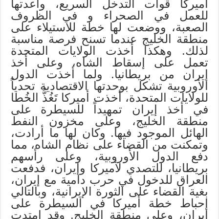
أميركا قوات التدخل السريع، وأعدتها
للعمل في الصحراء و في الظروف
الصعبة، ووضعت لها خطة للاستيلاء على
منطقة الخليج عندما تسنح فرصة مناسبة
لذلك. وهكذا أخذت الولايات المتحدة
تعمل على إسقاط الشاه، وعلى أخذ
إيران من بريطانيا. ولما أخذت الدول
الأوروبية تشكل بوحدتها الاقتصادية تحدياً
للولايات المتحدة، أخذت أميركا تَغُذُّ الخُطا
في أخذ إيران تمهيداً للسيطرة على
منطقة الخليج، وعلى مخزون النفط
الهائل الموجود فيها. وكان لها ما أرادت،
وتمكنت من القضاء على نظام الشاه، مما
دفع الدول الأوروبية، وعلى رأسهم
بريطانيا، للتصدي لأميركا وإيران، فدفعت
العراق للدخول في حرب دامية مع إيران،
بغية القضاء على الثورة الإيرانية، وبالتالي
إحباط خطة أميركا في السيطرة على
إيران، وعلى منطقة الخليج. وقد امتدت