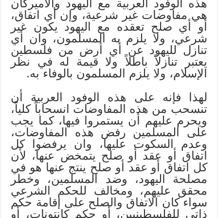
هذه الوفود العربية مع اليهود والأميركان
هي مفاوضات غير شرعية، وإن أي اتفاق،
أو أي صلح تعقده مع اليهود يكون غير
شرعي، ولا يلزم به المسلمون، وان أي
تنازل لليهود عن أي أرض من فلسطين
يعتبر تنازلاً باطلاً ولا قيمة له في نظر
الإسلام، ولا يلزم المسلمون بالوفاء به.
لهذا فإنه على هذه الوفود العربية أن
تنسحب من هذه المفاوضات انسحاباً كلياً،
ويحرم عليهم أن يستمروا فيها، كما يجب
على المسلمين رفض هذه المفاوضات،
وعدم السكوت عليها، وان يرفضوا كل
اتفاق أو عقد أو صلح يتمخض عنها، لأن
كل اتفاق أو عقد أو صلح ينتج عنها هو في
مصلحة اليهود، وضد المسلمين، وخطر
محقق عليهم، ومخالف للحكم الشرعي
سواء كان الاتفاق والصلح على إقامة حكم
ذاتي للفلسطينيين، أو حكم كانتونات، أو