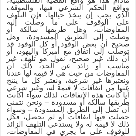
مادام هذا هو واقع القضية الفلسطينية،
وواقع الحكم الشرعي فيها، والموقف
الذي يجب إن يتخذ حيالها، فإن التلهف
على الوقوف على ما وصلت إليه
المفاوضات، وهل طريقها سالكة أو
وصلت إلى الطريق المسدودة، وهل
صحيح أن بعض الوفود أو كل الوفود قد
توصلت إلى اتفاق مع أميركا واليهود، أو
أن ذلك غير صحيح، نقول هو تلهف غير
مناسب أو زائد عن الحد، ذلك أن
المفاوضات من حيث هي لا قيمة لها عندنا
ونعتبرها غير شرعية، ونعتبر كل ما ينتج
عنها من اتفاقات لا قيمة له، وغير شرعي
أيا كانت هذه الاتفاقات، لذلك سواء أكانت
طريقها سالكة أو مسدودة – ونحن نتمنى
أن تصل إلى الطريق المسدودة – وسواء
حصلت فيها اتفاقات أو لم تحصل، فكل
ذلك لا قيمة له ولا يستدعي التلهف الزائد
للوقوف على ما يجري في المفاوضات،