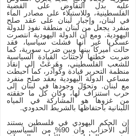
عليه بدل التفاوض على القضية
الفلسطينية، وللاستيلاء على مصادر الماء
في لبنان، وإجبار لبنان على عقد صلح
منفرد يجعل من لبنان منطقة نفوذ للدولة
اليهودية. ومع أن الدولة اليهودية انتصرت
عسكريا غير أنها فشلت سياسيا، فقد
حالت أميركا بينها وبين ضرب سورية، كما
ضربت خطتها لاجتثاث القيادة السياسية
للشعب الفلسطيني، وهَرِعَتْ إلى إنقاذ
منظمة التحرير قيادة وكوادر، كما أحبطت
مساعي الدولة اليهودية بعقد صلح منفرد
مع لبنان. وتحوّلَ وجودها في لبنان إلى
حرب استنزاف لها، وكان كل ما حققته
من غزوها هو المشاركة في المياه
اللبنانية باحتفاظها بالشريط الحدودي.
إن الحكم اليهودي في فلسطين يستند
إلى الأحزاب. وان 90% من السياسيين