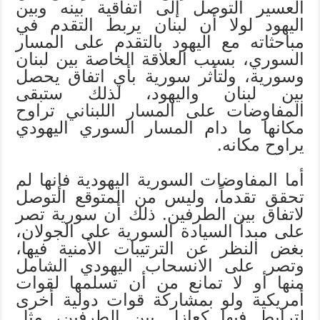
العسير التوصل إلى اتفاقية بينه وبين
اليهود لولا أن لبنان يربط التقدم في
مباحثاته مع اليهود بالتقدم على المسار
السوري، بسبب العلاقة الخاصة بين لبنان
وسورية، ولتأثر سورية بأي اتفاق يحصل
بين لبنان واليهود، لذلك ستبقى
المفاوضات على المسار اللبناني تراوح
مكانها ما دام المسار السوري اليهودي
يراوح مكانه.
أما المفاوضات السورية اليهودية فإنها لم
تحقق تقدماً، وليس من المتوقع التوصل
لاتفاق بين الطرفين. ذلك أن سورية تصر
على مبدأ السيادة السورية على الجولان،
بغض النظر عن الترتيبات الأمنية فيها،
وتصر على الانسحاب اليهودي الشامل
منها أو لا تمانع من أن تسلمها لقوات
أمريكية ولو بمشاركة قوات دولية أخرى
لترابط فيها كعازل بين الطرفين، مثل