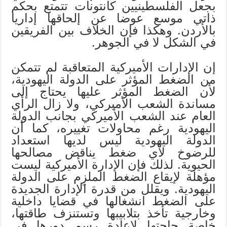
بجعل الفلسطينيين كانتونات تتمتع بحكم
ذاتي موسع عوضا عن إلحاقها إداريا
بالأردن. وهكذا فإن الخلاف بين الفريقين
في الشكل لا في الجوهر.
إن الإدارات الأميركية المتعاقبة لم تتمكن
من الضغط المؤثر على الدولة اليهودية،
لأن الضغط المؤثر عليها يحتاج إلى
مساندة الشعب الأميركي، ولا زال الرأي
العام عند الشعب الأميركي بجانب الدولة
اليهودية رغم محاولات تغييره، كما أن
الدولة اليهودية ليس لديها استعداد
للرضوخ لأي ضغط يناقض مصالحها
الحيوية. لذلك فإن الإدارة الأميركية ليست
مؤهلة لإيقاع الضغط الملزِم على الدولة
اليهودية. ويقلل من قدرة الإدارة الجديدة
على الضغط انشغالها في قضايا داخلية
وخارجية تأخذ بتلابيبها وتستنزف طاقتها،
خاصة حاجتها لإعادة رسم دورها في