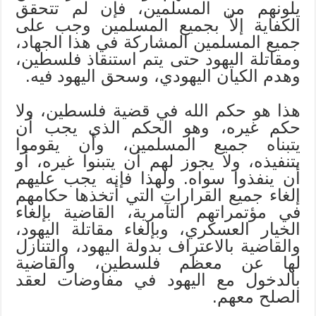
يلونهم من المسلمين، فإن لم تتحقق
الكفاية إلاّ بجميع المسلمين وجب على
جميع المسلمين المشاركة في هذا الجهاد،
ومقاتلة اليهود حتى يتم استنقاذ فلسطين،
وهدم الكيان اليهودي، وسحق اليهود فيه.
هذا هو حكم الله في قضية فلسطين، ولا
حكم غيره، وهو الحكم الذي يجب أن
يتبناه جميع المسلمين، وأن يقوموا
بتنفيذه، ولا يجوز لهم أن يتبنوا غيره، أو
أن ينفذوا سواه. ولهذا فإنه يجب عليهم
إلغاء جميع القرارات التي أتخذها حكامهم
في مؤتمراتهم التآمرية، القاضية بإلغاء
الخيار العسكري، وبإلغاء مقاتلة اليهود،
والقاضية بالاعتراف بدولة اليهود، والتنازل
لها عن معظم فلسطين، والقاضية
بالدخول مع اليهود في مفاوضات لعقد
الصلح معهم.