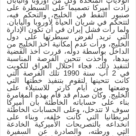
الولايات المتحدة وكلٍ من أوروبا واليابان
زادت أميركا تصميما على السيطرة على
صنبور النفط في الخليج، والتحكم فيه،
لتتحكم في شريان الحياة لأوروبا واليابان.
ولما رأت فشل إيران في أن تكون الإدارة
التي تريد لفرض سيطرتها على دول
الخليج، ورأت عدم إمكانية أخذ الخليج من
الداخل بواسطة دوله، قررت أخذ القضية
بيدها، وأخذت تتحين الفرصة المناسبة
لتنفيذ ذلك. فجاء احتلال العراق للكويت
في 2 آب سنة 1990 تلك الفرصة التي
كانت تتحينها لتقوم بتنفيذ خطتها التي
وضعتها من أيام كارتر للاستيلاء على
الخليج. وكان صدام قد قام بهذه المغامرة
بناء على حساباته الخاطئة بأن أميركا
سوف لا تتدخل، وعلى الحسابات الخاطئة
لبريطانيا التي كانت خلفه، وبناء على
انخداعه بالتصريحات الأميركية الخادعة
التي ورطته، والصادرة عن السفيرة