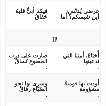
عرضي يُدنَّس،
فيكم أبيٌّ قلبهُ
أين شيمتكم؟ أما
خفاقُ
.
.
[[
\
أُختاهُ، أمتنا التي
صارت على درب
تدعينها
الخضوع تُساقُ
.
.
أودت بها قوميةٌ
وسرى بها نحو
مشؤومة
الضَيّاع رفاقُ
.
.