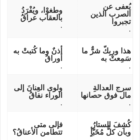
يُعفى عن
وطغوْا، ويُفْرَدُ
الصرب الذين
بالعقاب عراقُ
تجبروا
.
.
هذا وربِكّ شرٌّ ما
أذنٌ وما كُتبتْ به
سَمِعتْ به
أوراقُ
.
.
سرج العدالةِ
ولوى العِنانَ إلى
مال فوق حصانها
الوراء نفاقُ
.
.
كُشِفَ الستارُ
فإلى متى
وبان كلُّ مُخَبّأٍ
تتطامن الأعناقُ؟
.
.