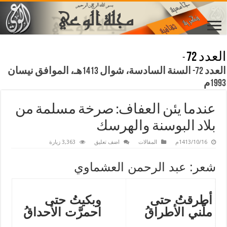
العدد 72
-
العدد 72- السنة السادسة، شوال 1413هـ، الموافق نيسان
1993م
عندما يئن العفاف: صرخة مسلمة من
بلاد البوسنة والهرسك
1413/10/16م
المقالات
اضف تعليق
3,363 زيارة
شعر: عبد الرحمن العشماوي
أطرقتُ حتى
وبكيتُ حتى
ملّني الأطراقُ
احمرَّت الأحداقُ
.
.