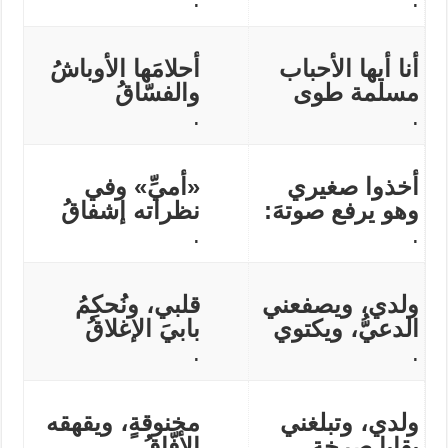
أنا أيها الأحباب
أحلامَها الأوباشُ
مسلمة طوى
والفسّاقُ
.
.
أخذوا صغيري
«أميِّ» وفي
وهو يرفع صوتهَ:
نظراته إشفاقُ
.
.
ولدي، ويصفعني
قلبي، ونُحكِمُ
الدعيُّ، ويكتوي
بابيَ الإغلاقُ
.
.
ولدي، وتبلغني
مخنوقةٍ، ويقهقه
بقايا صرخةٍ
الأفّاقُ