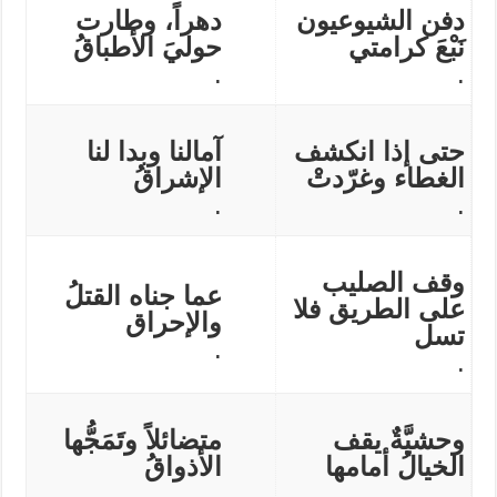
دفن الشيوعيون
دهراً، وطارت
نَبْعَ كرامتي
حوليَ الأطباقُ
.
.
حتى إذا انكشف
آمالنا وبدا لنا
الغطاء وغرّدتْ
الإشراقُ
.
.
وقف الصليب
عما جناه القتلُ
على الطريق فلا
والإحراق
تسل
.
.
وحشيَّةٌ يقف
متضائلاً وتَمَجُّها
الخيالُ أمامها
الأذواقُ
.
.