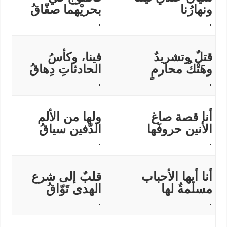
ونهارُنا
بحريْهما صفّاقُ
.
.
قتلٌ وتشريدٌ
فينا، وكأسُ
وهَتْكُ محارمٍ
الحادثاتِ دِهاقُ
.
.
أنا قصة صاغ
ولها من الألم
الأنين حروفَها
الدّفين سياقُ
.
.
أنا أيها الأحباب
قلبٌ إلى شرع
مسلمةٌ لها
الهدى تَوّاقُ
.
.