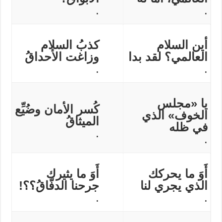
.
.
أين السلام
كذبُ السلام
العالمي؟ لقد بدا
وزاغت الأحداقُ
.
.
يا «مجلس
كُسر الأمان وضُيِّع
الخوف» الذي
الميثاقُ
في ظله
.
.
أَوَ ما يحركك
أَوَ ما يثيرك
الذي يجري لنا
جرحنا الدفّاقُ؟؟!
.
.