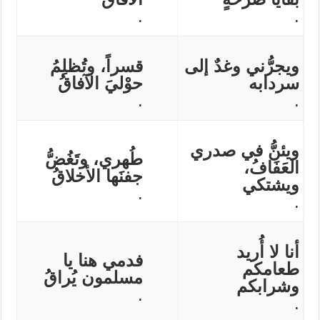
.
.
ويجرُّني وغدٌ إلى
قسراً، وتُظلِمُ
سردابه
حوْليَ الآفاقُ
.
.
ويئنُّ في صدري
طُهري، وتَغُضُّ
العَفَافُ،
جفنَها الأخلاقُ
ويشتكي
.
.
أنا لا أُريد
فدمي هنا يا
طعامكم
مسلمون يُراقُ
وشرابكم
.
.