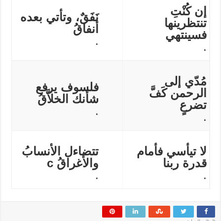
إن كُنْتِ
نَفَقٌ، وتأتي بعده
تنتظرينها
أنفاقُ
فسينتهي
.
.
مُدّي إلى
فلسوف يرفع
الرحمن كَفَّ
شأنك الخلاَّقُ
تضرعٍ
.
.
لا تيأسي فأمام
تتضاءل الأنسابُ
قدرة ربنا
والأغراقُ
c
.
.