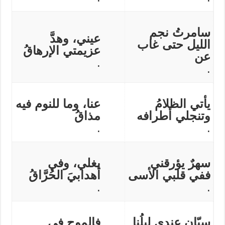
سامرتُ نجم
عيني، وهدَّ
الليل حتى غاب
عزيمتي الإرهاقُ
عن
.
.
يأتي الظلامُ
عنا، وما للنوم فيه
وتنجلي أطرافه
مذاقُ
.
.
سهرٌ يؤرقني
يغلي، وفي
ففي قلبي الأسى
أهدابيَ الحُرَّاقُ
.
.
سيّان عندي ليلُنا
فالموج في