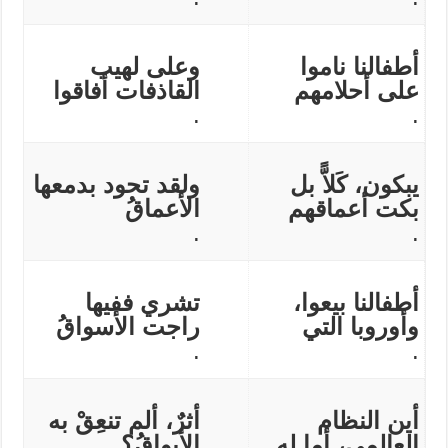
أطفالنا ناموا
وعلى لهيب
على أحلامهم
القاذفات أفاقوا
.
.
يبكون، كَلاًّ بل
ولقد تحود بدمعها
بكت أعماقهم
الأعماقُ
.
.
أطفالنا بيعوا،
تشري ففيها
وأوروبا التي
راجت الأسواقُ
.
.
أين النظام
أثرٌ، ألم تنعِقْ به
العالمي، أما له
الأبواقُ؟