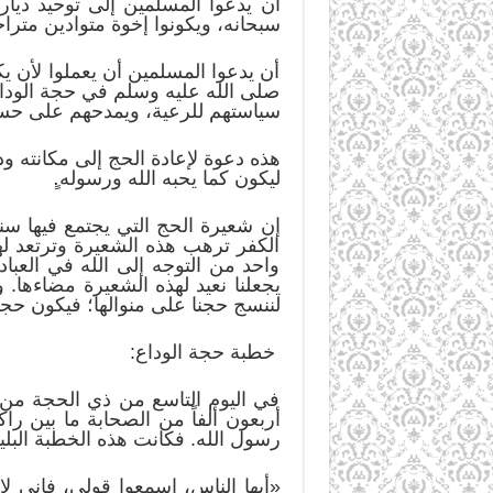
أن يدعوا المسلمين إلى توحيد دياره
سبحانه، ويكونوا إخوة متوادين مترا
أن يدعوا المسلمين أن يعملوا لأن يك
صلى الله عليه وسلم في حجة الوداع
سياستهم للرعية، ويمدحهم على حسن
هذه دعوة لإعادة الحج إلى مكانته و
ليكون كما يحبه الله ورسوله.ٍ
إن شعيرة الحج التي يجتمع فيها سن
الكفر ترهب هذه الشعيرة وترتعد ل
واحد من التوجه إلى الله في العباد
يجعلنا نعيد لهذه الشعيرة مضاءها.
لننسج حجنا على منوالها؛ فيكون حجاً 
خطبة حجة الوداع:
في اليوم التاسع من ذي الحجة من ا
أربعون ألفاً من الصحابة ما بين ر
رسول الله. فكانت هذه الخطبة البليغ
«أيها الناس، اسمعوا قولي، فإني لا