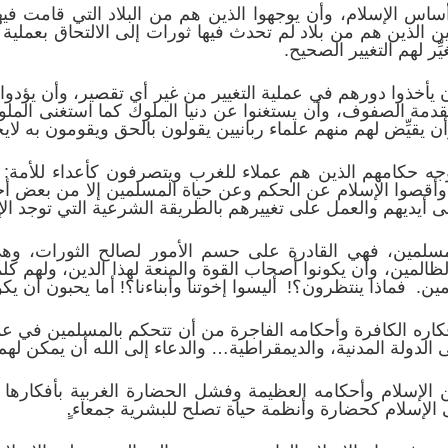
اس الإسلام، وأن يوجهوا الذين هم من البلاد التي قامت فيه
ن الذين هم من بلاد لم تحدث فيها ثورات إلى الالتحاق بعملية 
ر لهم التغيير الصحيح.
 يأخذوا دورهم في عملية التغيير من غير أي تقصير، وأن يؤدوا المي
مقدمة الصفوف، وأن يستغنوا عن دنيا الملوك كما استغنى الملو
ن يقيِّض لهم منهم علماء ربانيين يقولون بالحق ويقومون به لاي
ه حكامهم الذين هم عملاء للغرب ويتصرفون كأعداء للأمة: أف
ها، وأقصوا الإسلام عن الحكم وعن حياة المسلمين إلا من بعض أ
 أيديهم والعمل على تغييرهم بالطريقة الشرعية التي توجد الإس
لمين، فهي القادرة على حسم الأمور لصالح الثورات، وهي
لمين، وأن يكونوا أصحاب القوة والمنعة لهذا الدين، ولهم كلم
. فماذا ينتظرون؟! أليسوا إخوتنا وأبناءنا؟! أما يحبون أن يكونو
ره الكافرة وأحكامه الفاجرة من أن تتحكم بالمسلمين في عملية 
الدولة المدنية، والديمقراطية… والدعاء إلى الله أن يمكن لهم
الإسلام وأحكامه العظيمة وفشل الحضارة الغربية بأفكارها و
لإسلام كحضارة وأنظمة حياة تصلح للبشرية جمعاء.ٍ