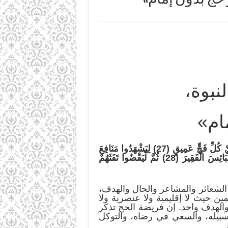
نبوة،
ام»
َ رِجَالا وَعَلَى كُلِّ ضَامِرٍ يَأْتِينَ مِنْ كُلِّ فَجٍّ عَمِيقٍ (27) لِيَشْهَدُوا مَنَافِعَ
لَهُمْ وَيَذْكُرُوا اسْمَ اللَّهِ فِي أَيَّامٍ مَعْلُومَاتٍ عَلَى مَا رَزَقَهُمْ مِنْ بَهِيمَةِ الأنْعَامِ فَكُلُوا مِنْهَا وَأَطْعِمُوا الْبَائِسَ الْفَقِيرَ (28) ثُمَّ لْيَقْضُوا تَفَثَهُمْ
لشعائر والمشاعر والحال والهدف،
 حيث لا إقليمية ولا عنصرية ولا
 والهدف واحد. إن فريضة الحج تذكر
ي سبيله، والسعي في رضاه، والتوكل