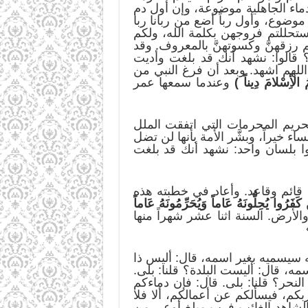
اء الجاهلية موضوعة، وإن أول دم
وضوع، وأول رباً أضع من ربانا ربا
ستحللتم فروجهن بكلمة الله، ولكم
 رزقهنَّ وكسوتهنَّ بالمعروف. وقد
؟ قالوا: نشهد أنك قد بلغت وأديت
اللهم اشهد. وبعد أن فرغ النبي من
مُ الأِسْلامَ دِيناً )
وعندما سمعها عمر
تحريم المحرمات التي اتفقت الملل
 خيراً، وبشَّر الأمة بأنها لن تضل
وا بلسان واحد: نشهد أنك قد بلغت
قائم وقاعد. وأعاد في خطبته هذه
 كَفَرُوا يُحِلُّونَهُ عَاماً وَيُحَرِّمُونَهُ عَاماً
الأرض. السنة اثنا عشر شهراً منها
 سيسميه بغير اسمه، قال: أليس ذا
ه، قال: أليست البلدة؟ قلنا: بلى.
نحر؟ قلنا: بلى. قال: فإن دماءكم
م، فيسألكم عن أعمالكم، ألا فلا
 الشاهد الغائب فرب مبلغ أوعى من