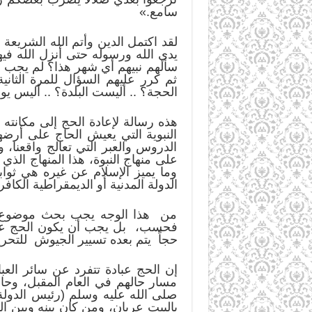
سامع.»
لقد اكتمل الدين وأتم الله الشريعة 
يدي الله ورسوله حتى أنزل الله فيه
سألهم نبيهم أي شهر هذا؟ لم يجب أحد
ثم كرر عليهم السؤال للمرة الثانية
الحجة؟ .. أليست البلدة؟ .. أليس يوم 
هذه رسالة لإعادة الحج إلى مكانته
النبوية التي يعيش الحاج على أرضها
الدروس والعبر التي تعالج واقعنا،
على منهاج النبوة، هذا المنهاج ال
وما يميز الإسلام عن غيره هي ثوابت
الدولة المدنية أو الديمقراطية الكافر
من هذا الوجه يجب بحث موضوع الح
فحسب، بل يجب أن يكون الحج على من
حجاً يتم بعده تسيير الجيوش للتحري
إن الحج عبادة تتفرد عن سائر العب
مسار حالهم في العام المقبل، وحا
صلى الله عليه وسلم (رئيس الدولة)
بالبيت عريان، ومن كان بينه وبين ا