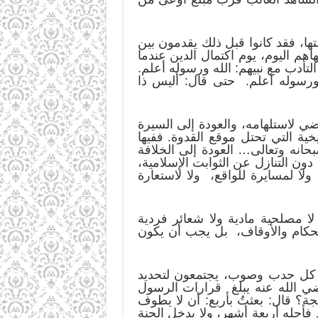
تها، فقد كانوا قبل ذلك يقدمون بين
هم اليوم، يوم اكتمال الدين عندما
لتأدب مع نبيهم: الله ورسوله أعلم.
له ورسوله أعلم. حتى قال: أليس ذا
ي لاستلهامه، والعودة إلى السيرة
خية التي تحتل موقع القدوة. ففيها
حانه وتعالى… العودة إلى الخلافة
ن التنازل عن الثوابت الإسلامية،
ولا لمسايرة للواقع، ولا لاستعارة
 مصلحية مادية ولا شعائر فردية
الحكام والأوقاف، بل يجب أن يكون
 من كل حدب وصوب، يجتمعون لتحديد
ضي الله عنه يبلغ قرارات الرسول
ة؟ قال: بعثتُ بأربع: أن لا يطوف
فأجله أربعة أشهر، ولا يدخل الجنة