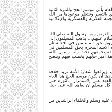
م يأتي موسم الحج وللمرة الثانية
 بالتغيير وتنتظر موعودها من الله
مة الفكرية والعسكرية والإعلامية
 العريق زمن رسول الله صلى الله
إسلام عليهم… يذهب المسلمون إلى
روبا بحق المسلمين في أفغانستان
 الأسد المجرم بحق المسلمين في
يفة يجمعهم تحت راية رسول الله،
فة أمير حجِّهم يخطب فيهم وينصح
يرفعوا شعار: الأمة تريد خلافة
ادها أن يكون موسم الحج هذا العام
لعهد على الاستمرار بالثورة حتى
ى كل مسلم أن يعاهد الله على جبل
 عليه وسلم والخلفاء الراشدين من