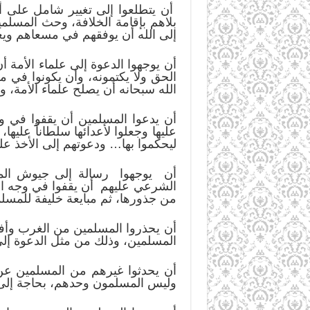
أن يتطلعوا إلى تغيير شامل على أس
بلاهم بإقامة الخلافة، وحث المسلمي
إلى الله أن يوفقهم في مسعاهم ويغيِّ
أن يوجهوا الدعوة إلى علماء الأمة أن
الحق ولا يكتمونه، وأن يكونوا في 
الله سبحانه أن يصلح علماء الأمة، وأ
أن يدعوا المسلمين أن يقفوا في وج
عليها وجعلوا لأعدائها سلطاناً علي
ليحكموا بها… ودعوتهم إلى الأخذ على
أن يوجهوا رسالة إلى جيوش المس
الشرعي عليهم أن يقفوا في وجه الظا
من جذورها، ثم مبايعة خليفة للمسلمين
أن يحذروا المسلمين من الغرب وأفكا
المسلمين، وذلك من مثل الدعوة إلى 
أن يحدثوا غيرهم من المسلمين عن 
وليس المسلمون وحدهم، بحاجة إلى ا