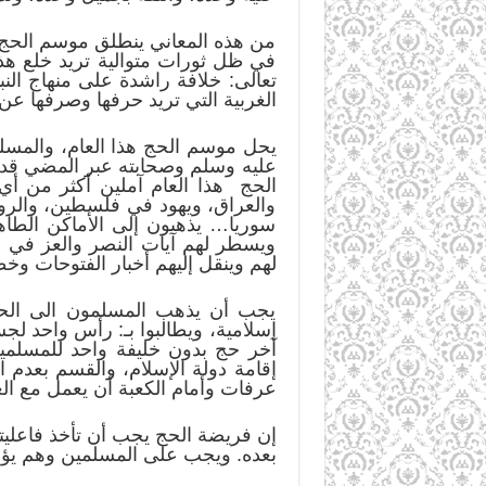
من هذه المعاني ينطلق موسم الحج ف
في ظل ثورات متوالية تريد خلع هذه 
تعالى: خلافة راشدة على منهاج الن
الغربية التي تريد حرفها وصرفها عن 
يحل موسم الحج هذا العام، والمسل
عليه وسلم وصحابته عبر المضي قدم
الحج هذا العام آملين أكثر من أي
والعراق، ويهود في فلسطين، والر
سوريا… يذهبون إلى الأماكن الطاه
ويسطر لهم آيات النصر والعز في س
لهم وينقل إليهم أخبار الفتوحات و
يجب أن يذهب المسلمون الى الحج 
إسلامية، ويطالبوا بـ: رأس واحد لج
آخر حج بدون خليفة واحد للمسلمين
إقامة دولة الإسلام، والقسم بعدم 
عرفات وأمام الكعبة أن يعمل مع الع
إن فريضة الحج يجب أن تأخذ فاعليت
بعده. ويجب على المسلمين وهم يؤدو