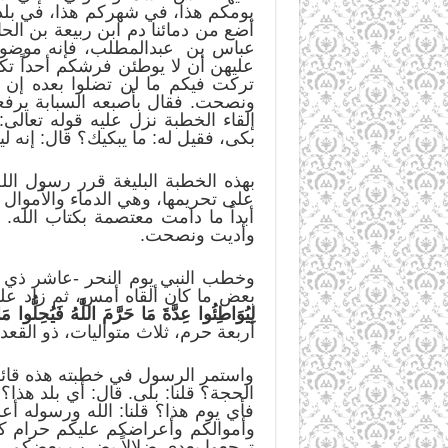
يومكم هذا، في شهركم هذا، في بلد
أضع من دمائنا دم ابن ربيعة بن الح
عباس بن عبدالمطلب، فإنه موضوع كل
عليهن أن لا يوطئن فرشكم أحداً تكر
تركت فيكم ما لن تضلوا بعده إن اع
ونصحت. فقال بأصبعه السبابة يرفعها
إلقاء الخطبة نزل عليه قوله تعالى:
بكى، فقيل له: ما يبكيك؟ قال: إنه ل
بهذه الخطبة البليغة قرر رسول الل
على تحريمها، وهي الدماء والأموال و
أبداً ما دامت معتصمة بكتاب الله.
وأديت ونصحت.
وخطب النبي يوم النحر -عاشر ذي ا
بعض ما كان ألقاه أمس، ثم زاد عليه
لِيُوَاطِئُوا عِدَّةَ مَا حَرَّمَ اللَّهُ فَيُحِلُّوا م
أربعة حرم، ثلاث متواليات، ذو الق
واستمر الرسول في خطبته هذه قائلا
الحجة؟ قلنا: بلى. قال: أي بلد هذا
فأي يوم هذا؟ قلنا: الله ورسوله أ
وأموالكم وأعراضكم عليكم حرام كح
ترجعوا بعدي ضلالاً يضرب بعضكم رق