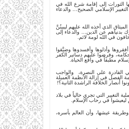
ا الثورات إلى إقامة شرع الله في
التغيير الإسلامي الصحيح… والدعاء
ثاق الذي أخذه الله عليهم ليبينُنَّ
ك بدنياهم عن الدين… والدعاء إلى
خافون في الله لومة لائم.
قروها وأذلوها وأفسدوها وضيَّقوا
حكامه، وفرضوا عليهم دساتير الكفر
لام مطبقاً في واقع الحياة.
 القادرة على النصرة، والواجب
ة الفصل في إزالة الأنظمة العميلة
ا أنصار الخلافة الراشدة الثانية؟!
التغيير التي تجري حالياً في بلاد
 ليعيشوا في رحاب الإسلام.
طريقة عيشها، وأن العالم بأسره،