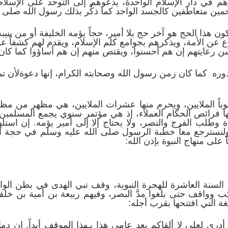
م في دار الإسلام الواحدة، يدعوهم إلى التوحد على الإسلام 
حمين متعاطفين كالجسد الواحد كما ذكَّر بذلك رسول الله صلى ا
ون هذا الحج هو آخر حج بلا أمير، حجاً يؤمه الخليفة أو من ين
 عن الأمة، ويذكرهم بجوامع كلم الإسلام، ويقدم لهم كشفاً ع
 رعايتهم إن هم أحسنوا، ويقتص منهم إن هم أساؤوا كما كان
دوره كما كان زمن رسول الله وصحابته الكرام، إنها دعوةلأن ت
وياً الملايين، ويحرم منها عشرات الملايين، هي مظهر من م
ها فرائص الحكام العملاء، إذ هي مؤتمر سنوي يجمع المسلمين
ة وطلب الفرج والنصر، ولا يحتاج إلا إلى أمير يؤمه. إن است
 ولنسترجع معاً خطبة الرسول صلى الله عليه وسلم في حجة الود
على منهاج النبوة بإذن الله:
لسنة العاشرة للهجرة النبوية، وقف نبي الهدى في بطن الوا
اكب وواقف حتى بلغوا مدَّ البصر، وفيهم ربيعة بن أمية بن 
ة التي افتتحها بقرب أجله:
 أدري لعلي لا ألقاكم بعد عامي هذا بـهذا الموقف أبداً. إن 