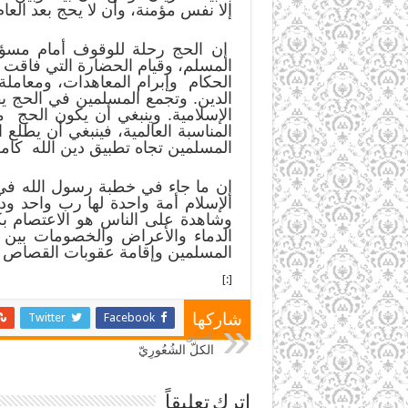
إلا نفس مؤمنة، وأن لا يحج بعد الع
إن الحج رحلة للوقوف أمام مسؤليا
المسلم، وقيام الحضارة التي فاقت ك
الحكام وإبرام المعاهدات، ومعاملة
الدين. وتجمع المسلمين في الحج ي
الإسلامية. وينبغي أن يكون الحج 
المناسبة العالمية، فينبغي أن يط
المسلمين تجاه تطبيق دين الله كاملا
إن ما جاء في خطبة رسول الله في ي
الإسلام أمة واحدة لها رب واحد ود
وشاهدة على الناس هو الاعتصام بك
الدماء والأعراض والخصومات بين ا
المسلمين وإقامة عقوبات القصاص وتح
[:]
Twitter
Facebook
شاركها
السابق
الكلّ الشُعُورِيّ
اترك تعليقاً