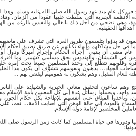
ي كل عام منذ عهد رسول الله صلى الله عليه وسلم. وهذا العا
الأنظمة الجبرية التي سلطت عليها عقوداً من الزمان. وتنادي
بوة، وهي تضحي من أجل ذلك بالغالي والنفيس بالرغم من الهج
أهدافها الحقيقية.
مون قد بدؤوا يتلمسون طريق العزة التي تشرف على ماضيهم
اً في حل مشاكلهم وإنهاء نكباتهم عن طريق تطبيق أحكام ال
 عام مضى أن ينتهي إجرام الحكام وإجرام أميركا ودول أو
وس في الشيشان، والهندوس بحق مسلمي كشمير، وما اقترفه
رة وقلوبهم تتطلع إلى وحدة المسلمين جميعاً تحت إمرة خل
احات الجهاد… يذهبون ونفوسهم تتشوَّف أن يكون هذا الخلي
خطته للعام المقبل، وهم يشكون له همومهم ليقتص لهم …
وهم ساعون لتحقيق معاني الخيرية والشهادة على الناس، و
سد واحد، ويحملوا رسائل عدة إلى كل المعنيين بأمة الإسلام مف
، ويأخذوا الميثاق على أنفسهم للإطاحة بكل حكام الجور، وا
السماح بالعودة إلى حالة الوهن التي أصابت الأمة… نعم، عل
املين المخلصين لإقامة دولة الإسلام.
ها ودورها في حياة المسلمين كما كانت زمن الرسول صلى الله
نها: