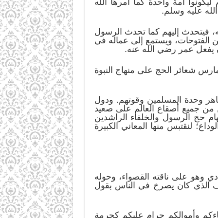
ليكونوا أمة واحدة كما أمرها الله
لله عليه وسلم.
يبه، فيتحدث إليهم كما تحدث الرسول
ن الفتوحات، ويستمع إلى عماله في
 يفعل عمر رضي الله عنه.
مارس شعائر الحج على منهاج النبوة
ظاهر وحدة المسلمين وقوتهم. ودول
 من جميع أصقاع العالم على صعيد
لهام حج الرسول والخلفاء الراشدين
اع؛ لنقتبس منها المعاني الكبيرة
دي وهو على ناقته القصواء، وحوله
خلف الذي كان يصرخ في الناس بقول
دماءكم وأموالكم حرام عليكم كحرمة