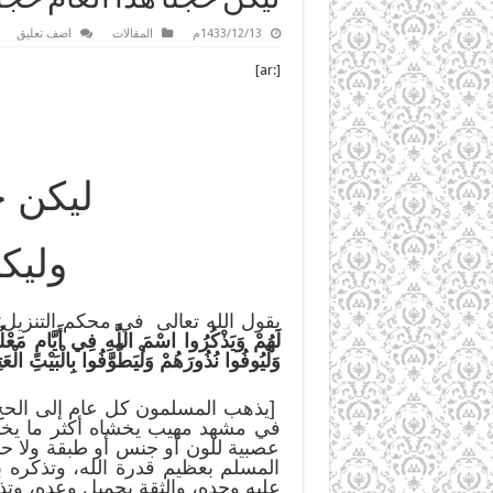
1433/12/13م
المقالات
اضف تعليق
[:ar]
ليكن ح
وليك
يقول الله تعالى في محكم التنزيل
وَلْيُوفُوا نُذُورَهُمْ وَلْيَطَّوَّفُوا بِالْبَيْتِ الْعَتِيق
[يذهب المسلمون كل عام إلى الحج 
في مشهد مهيب يخشاه أكثر ما يخشا
عصبية للون أو جنس أو طبقة ولا حدو
المسلم بعظيم قدرة الله، وتذكره با
عليه وحده، والثقة بجميل وعده، وتذك