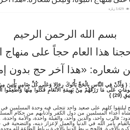
3,629 زيارة
بسم الله الرحمن الرحيم
جنا هذا العام حجاً على منهاج ال
ن شعاره: «هذا آخر حج بدون إم
:
{ وَأَذِّنْ فِي النَّاسِ
بِالْحَجِّ يَأْتُوك
ِ (29) }
ليلتقوا كلهم على صعيد واحد تتجلى فيه وحدة المسلمين في ا
ه أعداء المسلمين من دول الكفر وأذنابهم من حكام المسلمين
د؛ فالرب واحد، والدين واحد، والقبلة واحدة، والأمة واحدة،
لقيام بأمر الله في الدنيا والعمل لإعزاز دينه، والتضحية ف
ره بالآخرة. فالحج يربط الدنيا بالآخرة برباط الطاعة لله وحده.