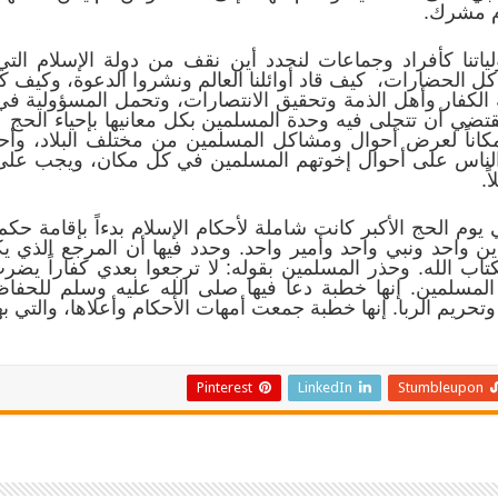
ام مشرك.
تنا كأفراد وجماعات لنحدد أين نقف من دولة الإسلام الت
ل الحضارات، كيف قاد أوائلنا العالم ونشروا الدعوة، وكيف كا
 الكفار وأهل الذمة وتحقيق الانتصارات، وتحمل المسؤولية في 
قتضي أن تتجلى فيه وحدة المسلمين بكل معانيها بإحياء الحج
مكاناً لعرض أحوال ومشاكل المسلمين من مختلف البلاد، وأح
لع الناس على أحوال إخوتهم المسلمين في كل مكان، ويجب على
ً.
وم الحج الأكبر كانت شاملة لأحكام الإسلام بدءاً بإقامة حك
ين واحد ونبي واحد وأمير واحد. وحدد فيها أن المرجع الذي يك
تاب الله. وحذر المسلمين بقوله: لا ترجعوا بعدي كفاراً
لمسلمين. إنها خطبة دعا فيها صلى الله عليه وسلم للحفاظ
ريم الربا. إنها خطبة جمعت أمهات الأحكام وأعلاها، والتي به
Pinterest
LinkedIn
Stumbleupon