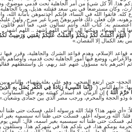
كم هذا. ألا كل شيء من أمر الجاهلية تحت قدمي موضوع، ودم
ارث، وكان مسترضعاً في بني سعد فقتلته هذيل، وربا الجاهلية م
ه. فاتقوا الله في النساء، فإنكم أخذتموهن بأمانة الله، وا
هونه، فإن فعلن ذلك فاضربوهنَّ ضرباً غير مبرح، ولهنَّ عليكم
تصمتم به: كتاب الله. وأنتم تسألون عني، فما أنتم قائلون
 إلى السماء، وينكتها إلى الناس اللهم اشهد .. اللهم اشهد .. 
 (
الْيَوْمَ
أَكْمَلْتُ لَكُم
ْ دِينَكُمْ وَأَتْمَمْتُ عَلَيْكُمْ نِعْمَتِي وَرَضِيتُ لَكُ
يس بعد الكمال إلا النقصان.»
ه قواعد الإسلام، وهدم قواعد الشرك والجاهلية، وقرر فيها 
الأعراض، ووضع فيها أمور الجاهلية تحت قدميه، وأوصاهم بالنساء
 ثم أخبرهم بأنه مسؤول عنهم عند ربهم، بل واستنطقهم فقال
لحجة- حين ارتفع الضحى، وهو على بغلة شهباء، والناس بين 
ا: «أيها الناس (
{إِنَّمَا
النَّسِيءُ زِيَادَة
ٌ فِي الْكُفْرِ يُضَلُّ بِهِ الَّذِينَ
َا حَرَّمَ اللَّهُ )
إن الزمان قد استدار كهيئته يوم خلق السماوات و
عدة وذو الحجة والمحرم، ورجب مضر الذي بين جمادى وشعبان.»
ً: «أي شهر هذا؟ قلنا: الله ورسوله أعلم، فسكت حتى ظننا أنه
؟ قلنا: الله ورسوله أعلم، فسكت حتى ظننا أنه سيسميه بغير اسم
علم. فسكت حتى ظننا أنه سيسميه بغير اسمه، قال: أليس يوم ال
رمة يومكم هذا، في بلدكم هذا في شهركم هذا. وستلقون ربك
اب بعض. ألا هل بلغت؟ قالوا: نعم، قال: اللهم اشهد. فليبلغ