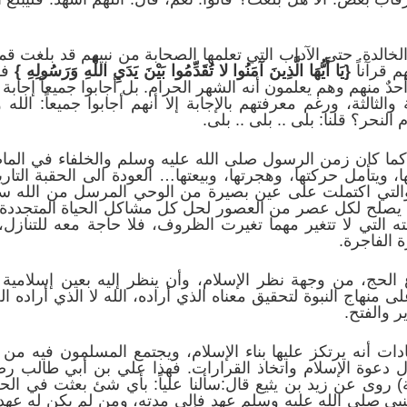
الخالدة. حتى الآداب التي تعلمها الصحابة من نبيهم قد بلغت قم
م قرآناً
{يَا أَيُّهَا الَّذِينَ آمَنُوا
لا تُقَدِّمُوا
بَيْنَ يَدَيِ اللَّهِ وَرَسُولِهِ }
فها
ٌ منهم وهم يعلمون أنه الشهر الحرام. بل أجابوا جميعاً إجابة ا
 والثالثة، ورغم معرفتهم بالإجابة إلا أنهم أجابوا جميعاً: ال
النحر؟ قلنا: بلى .. بلى .. بلى.
 كما كان زمن الرسول صلى الله عليه وسلم والخلفاء في الماض
، ويتأمل حركتها، وهجرتها، وبيعتها… العودة الى الحقبة التاري
 والتي اكتملت على عين بصيرة من الوحي المرسل من الله سب
ذي يصلح لكل عصر من العصور لحل كل مشاكل الحياة المتجددة دو
ه التي لا تتغير مهما تغيرت الظروف، فلا حاجة معه للتنازل، 
ة الفاجرة.
ج، من وجهة نظر الإسلام، وأن ينظر إليه بعين إسلامية لا
هاج النبوة لتحقيق معناه الذي أراده، الله لا الذي أراده 
ر والفتح.
ادات أنه يرتكز عليها بناء الإسلام، ويجتمع المسلمون فيه
ل دعوة الإسلام واتخاذ القرارات. فهذا علي بن أبي طالب ر
 روى عن زيد بن يثيع قال:سألنا علياً: بأي شئ بعثت في الحج
لنبي صلى الله عليه وسلم عهد فإلى مدته، ومن لم يكن له عهد 