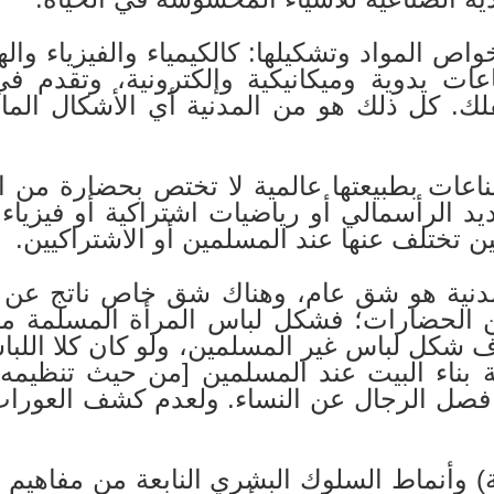
واص المواد وتشكيلها: كالكيمياء والفيزياء واله
عات يدوية وميكانيكية وإلكترونية، وتقدم ف
لك. كل ذلك هو من المدنية أي الأشكال الم
لصناعات بطبيعتها عالمية لا تختص بحضارة من 
 الرأسمالي أو رياضيات اشتراكية أو فيزياء إس
ن تختلف عنها عند المسلمين أو الاشتراكيين.
دنية هو شق عام، وهناك شق خاص ناتج عن و
 الحضارات؛ فشكل لباس المرأة المسلمة متأث
لاف شكل لباس غير المسلمين، ولو كان كلا اللب
 بناء البيت عند المسلمين [من حيث تنظيمه 
 فصل الرجال عن النساء. ولعدم كشف العورات ب
ة) وأنماط السلوك البشري النابعة من مفاهيم 