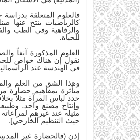
فالعلوم المتعلقة بدراسة خ
كالرياضيات ينتج عنها صنا
والرفاهية وفي الطب والف
للحياة.
العلوم المذكورة آنفاً وا
نقول إن هناك خواص للحديد
في الهندسة عند الرأسماليي
وهذا الشق من العلم والم
متأثرة بمفاهيم حضارة من
حدد لباس المرأة مثلاً بخ
وإنتاج مصنع واحد. وطبيعة
مثيله عند غيرهم لمراعاته
حيث التنظيم الخارجي].
إذن (فالحضارة غير المدني