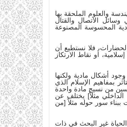
ندسة والعلوم الملحقة بها
ي وسائل الاتصال والقتال
ادية المحسوسة المصنوعة
الحضارات، فلا نستطيع أن
لامية، أو نقاط الارتكاز
جود أشكال مادية ولكنها
ر بمفاهيم الإسلام الذي
اسين من نسيج مادة واحدة
الداخلي مثلاً] يختلف عن
بناء سور حوله مثلاً [من
الحياة غير البحث في ذات