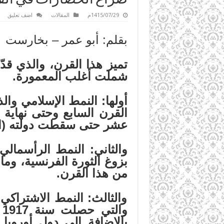
1415/07/29م
المقالات
اضف تعليق
بقلم: أبو عمر – بخارست
تميز هذا القرن، والذي قدّ
شملت أغلب المعمورة.
أولها: النمط الإسلامي وال
القرن السابع وحتى نهاية ا
عشر حتى سقطت دولته (الخلافة
والثاني: النمط الرأسمالي
بزوغ الثورة الفرنسية، وما 
من هذا القرن.
والثالث: النمط الاشتراك
و
بالإضافة إلى دول أوروبا ا