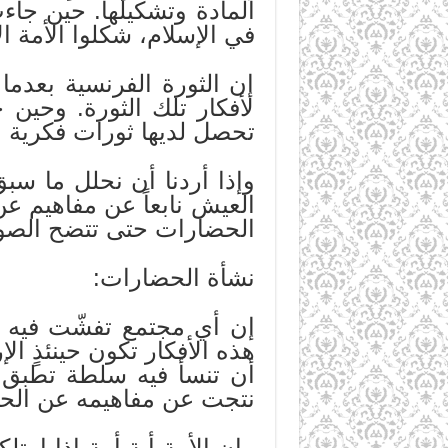
المادة وتشكيلها. حين جاء
في الإسلام، شكلوا الأمة 
إن الثورة الفرنسية بعدم
لأفكار تلك الثورة. وحين 
تحصل لديها ثورات فكرية بق
وإذا أردنا أن نحلل ما سبق 
العيش نابعاً عن مفاهيم عن
الحضارات حتى تتضح الصورة
نشأة الحضارات:
إن أي مجتمع تفشّت فيه أ
هذه الأفكار تكون حينئذٍ ا
أن تنسأ فيه سلطة تطبق 
نتجت عن مفاهيمه عن الحي
وإن الأمة أية أمة إذا ام