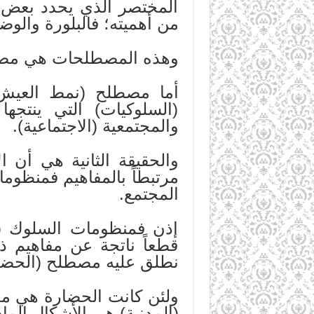
المختصر الذي يحدد بعض ا
من أهميته؛ فالبلورة والوض
وهذه المصطلحات هي مصطلح
أما مصطلح (نمط العيش
(السلوكيات) التي ينتجه
والمجتمعية (الاجتماعية).
والحقيقة الثانية هي أن 
مرتبطاً بالمفاهيم فمنظوم
المجتمع.
إذن فمنظومات السلوك (ال
قطعاً ناتجة عن مفاهيم ذ
نطلق عليه مصطلح (الحضا
ولئن كانت الحضارة هي مجم
(المدنية) هي الأشكال الما