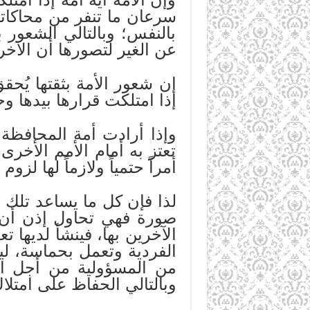
سرعان ما تنفر من محاكاته 
بالنفس؛ وبالتالي الشعور
عن الغير لتصورها أن الآخر
إن شعور الأمة بثقتها يُحقق
إذا امتلكت قرارها بيدها و
وإذا أرادت أمة المحافظة
تعتز به أمام الأمم الأخر
أمراً حتمياً ولازماً لها لزوم
لذا فإن كل ما يساعد تلك 
صورة فهي تحاول إذن أن ت
الآخرين بها، فينشأ لديها 
الفردية وتعمل بحماسة، لي
من المسؤولية من أجل ال
وبالتالي الحفاظ على امتلاك