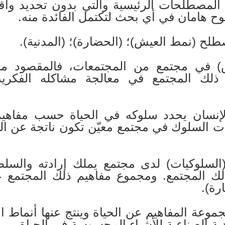
لمصطلحات الرئيسية والتي بدون تحديد واقعه
وح هامان في أي بحث لتكتمل الفائدة منه.
 (نمط العيش)؛ (الحضارة)؛ (المدنية).
) في مجتمع من المجتمعات، فالمقصود من
ا ذلك المجتمع في معالجة مشاكله الفكرية 
الإنسان يحدد سلوكه في الحياة حسب مفاهيم
ات السلوك في مجتمع معيّن تكون ناتجة عن ال
سلوكيات) لدى مجتمع يملك إرادته والسلطة
لك المجتمع. ومجموع مفاهيم ذلك المجتمع 
رة).
وعة المفاهيم عن الحياة وينتج عنها أنماط 
دية الصناعية للأشياء المحسوسة في الحياة.