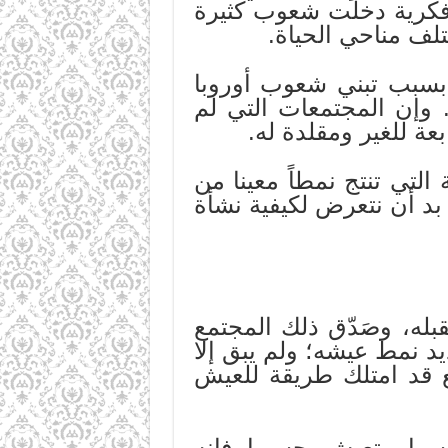
ة فكرية دخلت شعوب كثيرة
لف مناحي الحياة.
 بسبب تبني شعوب أوروبا
. وإن المجتمعات التي لم
عة للغير ومقلدة له.
 التي تنتج نمطاً معينا من
 بد أن نتعرض لكيفية نشأة
له، وصَدّق ذلك المجتمع
يد نمط عيشه؛ ولم يبق إلا
 قد امتلك طريقة للعيش
سها، وتعيش بحسبها، فإنه