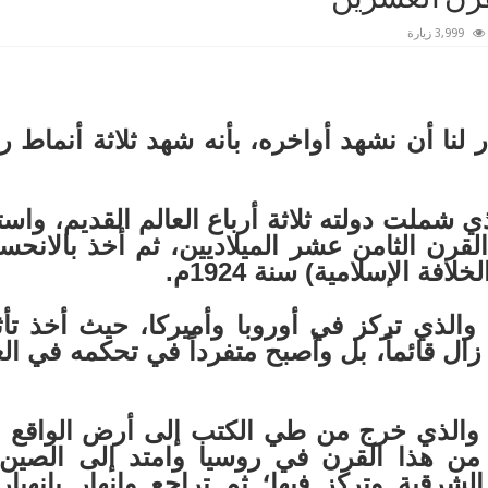
3,999 زيارة
ر لنا أن نشهد أواخره، بأنه شهد ثلاثة أنماط 
ذي شملت دولته ثلاثة أرباع العالم القديم، واست
لقرن الثامن عشر الميلاديين، ثم أخذ بالانحسا
 الإسلامية) سنة 1924م.
 والذي تركز في أوروبا وأميركا، حيث أخذ تأثي
زال قائماً، بل وأصبح متفرداً في تحكمه في العا
ي والذي خرج من طي الكتب إلى أرض الواقع م
التي حصلت سنة 1917 من هذا القرن في روسيا وامتد إ
لشرقية وتركز فيها؛ ثم تراجع وانهار بانهيار