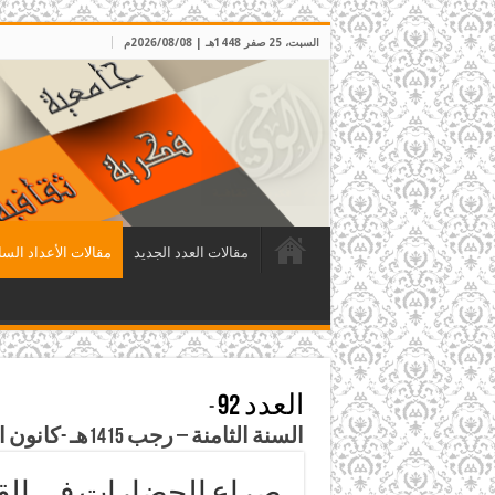
السبت، 25 صفر 1448هـ | 2026/08/08م
مقالات العدد الجديد
مقالات الأعداد السا
العدد 92
-
السنة الثامنة – رجب 1415هـ -كانون الأول 1994م
صراع الحضارات في الق