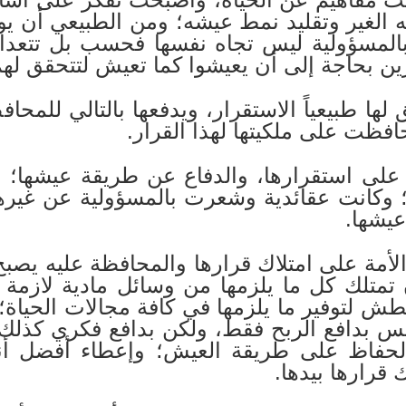
الغير وتقليد نمط عيشه؛ ومن الطبيعي أن يولّ
 بالمسؤولية ليس تجاه نفسها فحسب بل تتعداه
ين بحاجة إلى أن يعيشوا كما تعيش لتتحقق لهم
 لها طبيعياً الاستقرار، ويدفعها بالتالي للمحاف
حافظت على ملكيتها لهذا القرار.
 على استقرارها، والدفاع عن طريقة عيشها؛ و
ى؛ وكانت عقائدية وشعرت بالمسؤولية عن غيرها 
 عيشها.
الأمة على امتلاك قرارها والمحافظة عليه يصبح
متلك كل ما يلزمها من وسائل مادية لازمة ل
تعطش لتوفير ما يلزمها في كافة مجالات الحياة؛ 
س بدافع الربح فقط، ولكن بدافع فكري كذلك أ
حفاظ على طريقة العيش؛ وإعطاء أفضل أنمو
 قرارها بيدها.