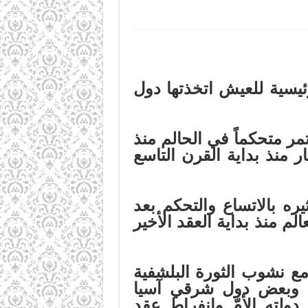
رئيسية للعيش اتخذتها دول
مر متحكماً في الحالم منذ
ر منذ بداية القرن التاسع
ره بالاتساع والتحكم بعد
لم منذ بداية العقد الأخير
ع نشوب الثورة البلشفية
لى الصين وبعض دول شرقي آسيا
 دولته الأمّ وانفراط عقد