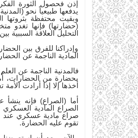
إذن فحصول الثورة الفكري
يدفعها طبيعياً نحو (المدني
وبقيت محتفظة بثروتها ال
(حضارتها) فإنها تغدو مت
التحليل العلاقة السببية بين
وإدراكنا للفرق بين الحضار
المادية الناجمة عن الحضار
فالمدنية الناجمة عن العلم 
بحضارة من الحضارات، أما 
أخذها إلا إذا أرادت الأمة
أما (الصراع) فإنه ينشأ 
الصراع المادية العسكري إ
صراع مادية عسكري عند ال
تقوم عليه الحضارة.
والآن وبعد أن استعرضنا 