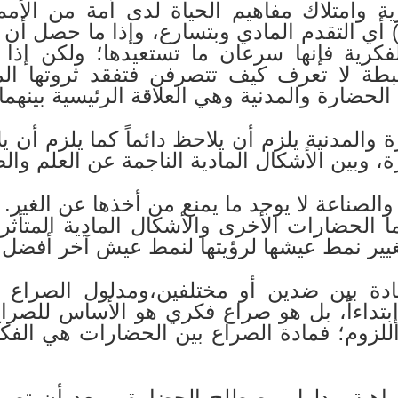
ة وامتلاك مفاهيم الحياة لدى أمة من الأمم
ة) أي التقدم المادي وبتسارع، وإذا ما حصل أن 
فكرية فإنها سرعان ما تستعيدها؛ ولكن إذا 
خبطة لا تعرف كيف تتصرفن فتفقد ثروتها الم
 الحضارة والمدنية وهي العلاقة الرئيسية بينهما.
ة والمدنية يلزم أن يلاحظ دائماً كما يلزم أن ي
ة، وبين الأشكال المادية الناجمة عن العلم وال
والصناعة لا يوجد ما يمنع من أخذها عن الغير. 
الحضارات الأخرى والأشكال المادية المتأثر
 تغيير نمط عيشها لرؤيتها لنمط عيش آخر أفضل 
عادة بين ضدين أو مختلفين،ومدلول الصراع 
بتداءاً، بل هو صراع فكري هو الأساس للصرا
لزوم؛ فمادة الصراع بين الحضارات هي الفكر
ماهية مدلول مصطلح الحضارة، وبعد أن تصورنا