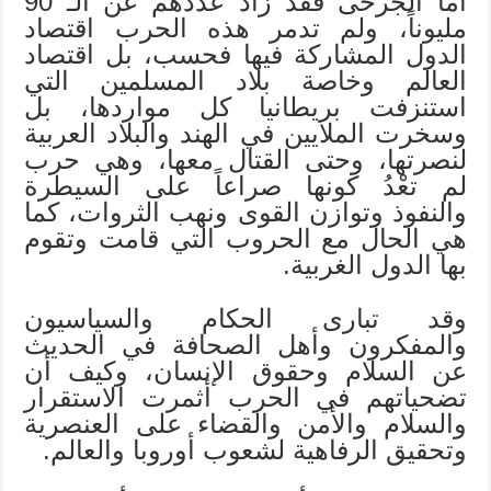
أما الجرحى فقد زاد عددهم عن الـ 90
مليوناً، ولم تدمر هذه الحرب اقتصاد
الدول المشاركة فيها فحسب، بل اقتصاد
العالم وخاصة بلاد المسلمين التي
استنزفت بريطانيا كل مواردها، بل
وسخرت الملايين في الهند والبلاد العربية
لنصرتها، وحتى القتال معها، وهي حرب
لم تعْدُ كونها صراعاً على السيطرة
والنفوذ وتوازن القوى ونهب الثروات، كما
هي الحال مع الحروب التي قامت وتقوم
بها الدول الغربية.
وقد تبارى الحكام والسياسيون
والمفكرون وأهل الصحافة في الحديث
عن السلام وحقوق الإنسان، وكيف أن
تضحياتهم في الحرب أثمرت الاستقرار
والسلام والأمن والقضاء على العنصرية
وتحقيق الرفاهية لشعوب أوروبا والعالم.