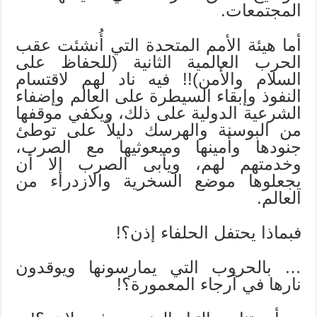
المجتمعات.
أما هيئة الأمم المتحدة التي أُنشئت عقب
الحرب العالمية الثانية (للحفاظ على
السلام والأمن)!! فيه ناد لهم لاقتسام
النفوذ وإبقاء السيطرة على العالم وإضفاء
الشرعية الدولية على ذلك، ويكفي موقفها
من البوسنة والهرسك دليلاً على توطئ
جنودها وأمينها ومبعوثيها مع الصرب،
وخدمتهم لهم، ويأبى الصرب إلا أن
يجعلوها موضع السخرية والازدراء من
العالم.
فبماذا يحتفل الحلفاء إذن؟!
… بالحروب التي يمارسونها ويوقدون
نارها في أرجاء المعمورة؟!