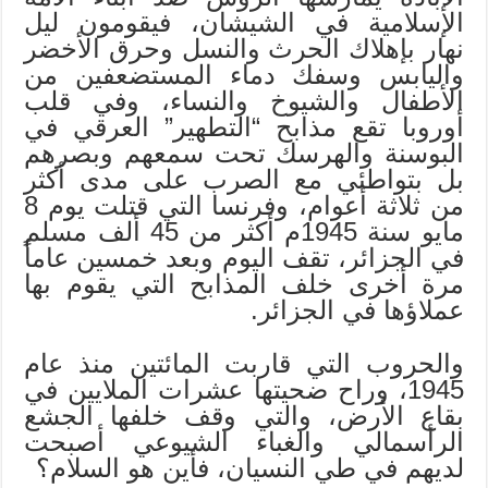
الإسلامية في الشيشان، فيقومون ليل
نهار بإهلاك الحرث والنسل وحرق الأخضر
واليابس وسفك دماء المستضعفين من
الأطفال والشيوخ والنساء، وفي قلب
أوروبا تقع مذابح “التطهير” العرقي في
البوسنة والهرسك تحت سمعهم وبصرهم
بل بتواطئي مع الصرب على مدى أكثر
من ثلاثة أعوام، وفرنسا التي قتلت يوم 8
مايو سنة 1945م أكثر من 45 ألف مسلم
في الجزائر، تقف اليوم وبعد خمسين عاماً
مرة أخرى خلف المذابح التي يقوم بها
عملاؤها في الجزائر.
والحروب التي قاربت المائتين منذ عام
1945، وراح ضحيتها عشرات الملايين في
بقاع الأرض، والتي وقف خلفها الجشع
الرأسمالي والغباء الشيوعي أصبحت
لديهم في طي النسيان، فأين هو السلام؟