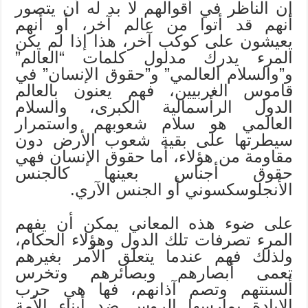
إن الناظر في أقوالهم لا بد له أن يتصور
أنهم قد أتوا من عالم آخر، أو أنهم
يعيشون على كوكب آخر، هذا إذا لم يكن
المرء يدرك مدلول كلمات “العالم”
و”والسلام العالمي” و”حقوق الإنسان” في
قاموس الغربيين، فهم يعنون بالعالم
الدول الرأسمالية الكبرى، والسلام
العالمي هو سلام شعوبهم واستمرار
سيطرتها على بقية شعوب الأرض دون
مقاومة من هؤلاء، أما حقوق الإنسان فهي
حقوق أجناس بعينها كالجنس
الأنجلوسكسوني أو الجنس الآري.
على ضوء هذه المعاني يمكن أن يفهم
المرء تصرفات تلك الدول وهؤلاء الحكام،
ولذلك فهم عندما يتعلق الأمر بغيرهم
تعمى أبصارهم وبصائرهم وتخرس
ألسنتهم وتصم آذانهم، فها هي حرب
الإبادة يمارسها الروس ضد أبناء الأمة