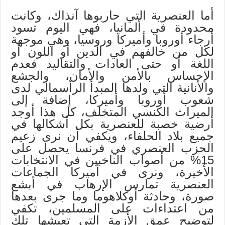
أما العنصرية التي حاربوها آنذاك، وكانت
محدودة في ألمانيا، فهي اليوم تسود
أرجاء أوروبا وأميركا وروسيا، وهي موجهة
لكل من خالفهم في الدين أو اللون أو
اللغة أو حتى العادات والتقاليد فعدم
الإحساس بالأمن والأمان، والجشع
والأنانية التي ولدها المبدأ الرأسمالي لدى
شعوب أوروبا وأميركا، إضافة إلى
الميراث الكنسي المتخلف، كل هذا أوجد
أرضية خصبة للعنصرية بكل أشكالها في
جميع بلاد الحلفاء، ويكفي أن نرى زعيم
الحزب العنصري في فرنسا يحصل على
15% من أصواب الناخبين في الانتخابات
الأخيرة، ونرى في أميركا الجماعات
العنصرية تمارس الإرهاب في أبشع
صورة، وحادثة أوكلاهوما وما جرى بعدها
من اعتداءات على المسلمين، تكفي
لتوضيح عمق الأزمة التي تعيشها تلك