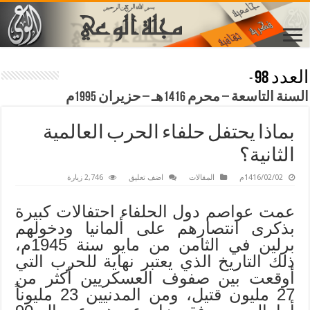
العدد 98
-
السنة التاسعة – محرم 1416هـ – حزيران 1995م
بماذا يحتفل حلفاء الحرب العالمية
الثانية؟
1416/02/02م
المقالات
اضف تعليق
2,746 زيارة
عمت عواصم دول الحلفاء احتفالات كبيرة
بذكرى انتصارهم على ألمانيا ودخولهم
برلين في الثامن من مايو سنة 1945م،
ذلك التاريخ الذي يعتبر نهاية للحرب التي
أوقعت بين صفوف العسكريين أكثر من
27 مليون قتيل، ومن المدنيين 23 مليوناً