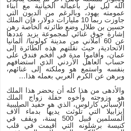
الله ليل نهار بأعماله الخيانية مع أبناء
عمومته يهود، وبالرغم من الديون التي
جاوزت ربما 10 مليارات دولار، فإن الملك
حسين بن طلال وضع طائرته الخاصة رهن
إشارة جوق غنائي لمجموعة يزيد عددها
عن 60 أملاني من مدينة كولونيا/ ألمانيا
الاتحادية، حيث نقلتهم هذه الطائرة إلى
عمان، وأقاموا مدة في أفخم فندق على
حساب العاهل الأردني الذي استضافهم
بنفسه واستمع هو وملكته إلى غنائهم،
وبرهن عن الكرم العربي بعمله هذا…
والأدهى من هذا كله أن يحضر هذا الملك
هو وزوجته وأخوه حفلة زواج الملك
الإسباني كارلوس، الذي هو حفيد الصليبية
إيزابيلا التي تلوثت يديها بدماء آلاف
المسلمين قبيل 500 سنة، ويقف في
كنيسة برشلونه التي أقيمت في قلب