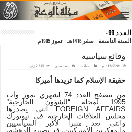
العدد 99
-
السنة التاسعة – صفر 1416هـ – تموز 1995م
وقائع سياسية
1416/03/04م
المقالات
اضف تعليق
2,615 زيارة
حقيقة الإسلام كما تريدها أميركا
من يتصفح العدد 74 لشهري تموز وآب
1995 لمجلة “الشؤون الخارجية”
FOREIGN AFFAIRS التي يصدرها
مجلس العلاقات الخارجية في نيويورك
والتي تعد منبراً لأكبر السياسيين
والمفكرين الأميركيين، قد تصيبه الدهشة،