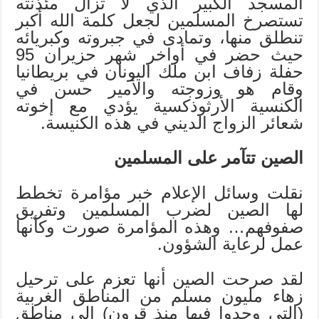
المسجد الكبير الذي لا تزال مئذنته
تستصرخ المسلمين لجعل كلمة الله أكبر
تنطلق منها، وتمادى في جبروته وكبريائه
حيث حضر في أواخر شهر حزيران 95
حفلة زفاف ابن ملك اليونان في بريطانيا
وقام هو وزوجته والأمير حسن في
الكنسية الأرثوذكسية يؤدي مع إخوته
شعائر الزواج الديني في هذه الكنيسة.
الصين تتآمر على المسلمين
نقلت وسائل الإعلام خبر مؤامرة تخطط
لها الصين لضرب المسلمين وتفريق
صفوفهم… وهذه المؤامرة صورت وكأنها
عمل لرعاية الشؤون.
لقد صرحت الصين أنها تعزم على ترحيل
زهاء مليون مسلم من المناطق الغربية
(التي وجدوا فيها منذ قرون) إلى مناطق