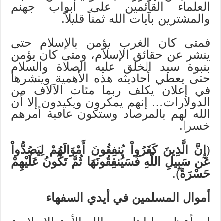
العلماء القائمين على أبواب جهنم
والمشترين بآيات الله ثمناً قليلاً.
فمتى كان الغرب يؤمن بالإسلام حتى
ينشر عن حقائق الإسلام، ومتى كان يؤمن
بنبوة سيد الخلق عليه الصلاة والسلام
حتى يعطي أحاديثه هذه الأهمية وينشرها
في إعلان يكلف ربما مئات الآلاف من
الدولارات… إنهم يمكرون ويكيدون إلا أن
الله لهم بالمرصاد وستكون عاقبة أمرهم
خسرا.
(
إِنَّ الَّذِينَ كَفَرُواْ يُنفِقُونَ أَمْوَالَهُمْ لِيَصُدُّواْ
عَن سَبِيلِ اللّهِ فَسَيُنفِقُونَهَا ثُمَّ تَكُونُ عَلَيْهِمْ
حَسْرَةً
).
أموال المسلمين في أيدي السفهاء