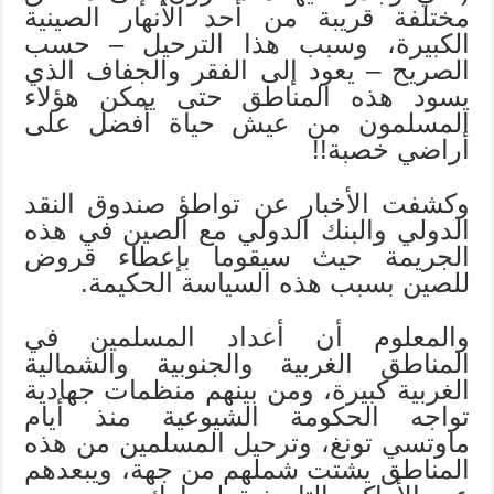
مختلفة قريبة من أحد الأنهار الصينية
الكبيرة، وسبب هذا الترحيل – حسب
الصريح – يعود إلى الفقر والجفاف الذي
يسود هذه المناطق حتى يمكن هؤلاء
المسلمون من عيش حياة أفضل على
أراضي خصبة!!
وكشفت الأخبار عن تواطؤ صندوق النقد
الدولي والبنك الدولي مع الصين في هذه
الجريمة حيث سيقوما بإعطاء قروض
للصين بسبب هذه السياسة الحكيمة.
والمعلوم أن أعداد المسلمين في
المناطق الغربية والجنوبية والشمالية
الغربية كبيرة، ومن بينهم منظمات جهادية
تواجه الحكومة الشيوعية منذ أيام
ماوتسي تونغ، وترحيل المسلمين من هذه
المناطق يشتت شملهم من جهة، ويبعدهم