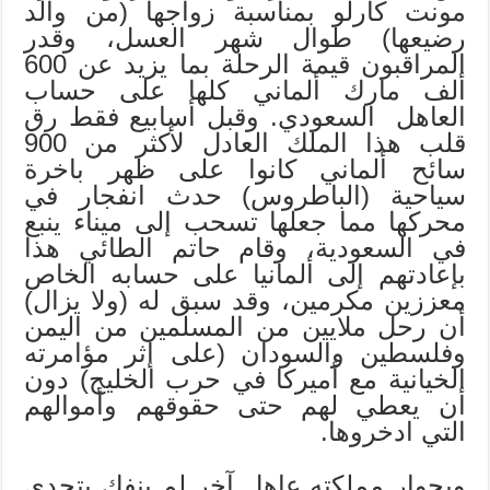
مونت كارلو بمناسبة زواجها (من والد
رضيعها) طوال شهر العسل، وقدر
المراقبون قيمة الرحلة بما يزيد عن 600
ألف مارك ألماني كلها على حساب
العاهل السعودي. وقبل أسابيع فقط رق
قلب هذا الملك العادل لأكثر من 900
سائح ألماني كانوا على ظهر باخرة
سياحية (الباطروس) حدث انفجار في
محركها مما جعلها تسحب إلى ميناء ينبع
في السعودية، وقام حاتم الطائي هذا
بإعادتهم إلى ألمانيا على حسابه الخاص
معززين مكرمين، وقد سبق له (ولا يزال)
أن رحل ملايين من المسلمين من اليمن
وفلسطين والسودان (على إثر مؤامرته
الخيانية مع أميركا في حرب الخليج) دون
أن يعطي لهم حتى حقوقهم وأموالهم
التي ادخروها.
وبجوار مملكته عاهل آخر لم ينفك يتحدى