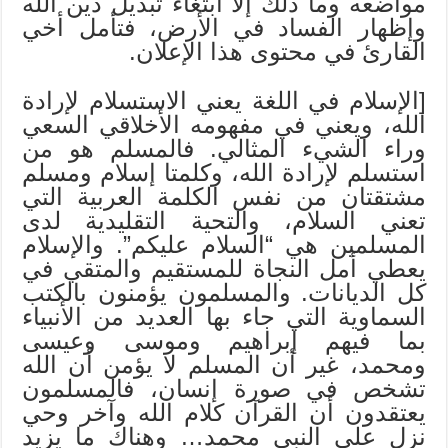
مواضعه وما ذلك إلا ابتغاء تبديل دين الله
وإظهار الفساد في الأرض، فتأمل أخي
القارئ في محتوى هذا الإعلان.
[الإسلام في اللغة يعني الاستسلام لإرادة
الله، ويعني في مفهومه الأخلاقي السعي
وراء الشيء المثالي. فالمسلم هو من
استسلم لإرادة الله، وكلمتا إسلام ومسلم
مشتقتان من نفس الكلمة العربية التي
تعني السلام، والتحية التقليدية لدى
المسلمين هي “السلام عليكم”. والإسلام
يعطي أمل النجاة للمستقيم والمتقي في
كل الديانات. والمسلمون يؤمنون بالكتب
السماوية التي جاء بها العديد من الأنبياء
بما فيهم إبراهيم وموسى وعيسى
ومحمد، غير أن المسلم لا يؤمن أن الله
تشخص في صورة إنسان، فالمسلمون
يعتقدون أن القرآن كلام الله وآخر وحي
نزل على النبي محمد… وهناك ما يزيد