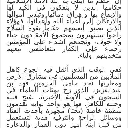
إن أعظم ما ابتلى به الله الأمة الإسلامية
حكامها الذين لا ينفكون في الكيد لها
والإيقاع بها وإهراق دمائها وتبذير أموالها
والارتكان إلى أعداء الله وأعدائها، فهؤلاء
الذين نصبوا أنفسهم حكاماً بقوة السلاح
راحوا يستهترون بمجموع الأمة دون حياء
ولا خوف، ونجدهم أشداء على المؤمنين
رحماء على الكفار متعاطفين معهم
متخذينهم أولياء.
ففي الوقت الذي أثقل فيه الجوع كاهل
الملايين من المسلمين في مشارق الأرض
ومغاربها نجد حامي الحرمين فهد بن
عبدالعزيز، الذي زج بمئات العلماء في
السجون في الآونة الأخيرة، يفتح قلبه
وجيبه للكافر. فها هو وأحد نوابه يقدمون
سفينة خاصة (يختاً) مجهزة بأحدث العتاد
ووسائل الراحة والترفيه هدية لتستعمل
من قبل ابنة أمير دول القمار والدعارة