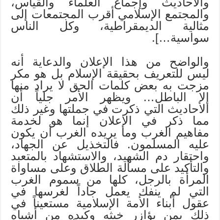
والأحاديث وإجماع العلماء والقياس،
والمجتمع الإسلامي أقرب المجتمعات إلى
مثالية الديمقراطية، وكل الناس
سواسية…].
والواضح من هذا الإعلان والدعاية أنه
ليس للتعريف بحقيقة الإسلام بل هو مكر
مزجت به بعض كلمات الحق لا يراد منها
إلا الباطل… ويظهر الأمر جلياً أن
الأحاديث التي ذكرت في جملتها وغير ذلك
مما ذكر في الإعلان إنما هو لخدمة
مفاهيم الغرب وما يريده الغرب أن يكون
عليه المسلمون. فالتخذيل عن الجهاد،
واحتقار دم الشهيد، والاستشهاد بالمتعبد
والتأكيد على مسألة الطلاق وعلى مساواة
المرأة بالرجل، كلها من سموم الغرب
التي لم ينفك يعمل جاداً لغرسها في
عقول أبناء الأمة الإسلامية مستعيناً في
ذلك بمن يؤازر خبثه وكيده من أشباه