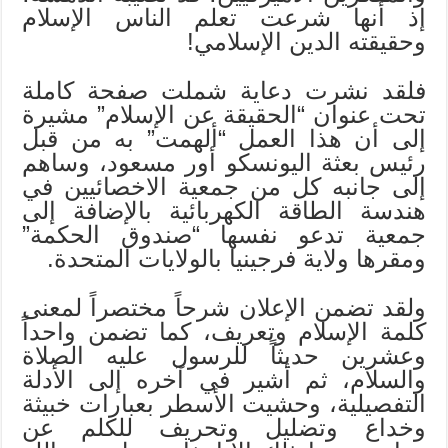
إذ أنها شرعت تعلم الناس الإسلام
وحقيقته الدين الإسلامي!
فلقد نشرت دعاية شملت صفحة كاملة
تحت عنوان “الحقيقة عن الإسلام” مشيرة
إلى أن هذا العمل “ألهمت” به من قبل
رئيس بعثة اليونسكو أور مسعود، وساهم
إلى جانبه كل من جمعية الاخصائيين في
هندسة الطاقة الكهربائية بالإضافة إلى
جمعية تدعو نفسها “صندوق الحكمة”
ومقرها ولاية فرجينيا بالولايات المتحدة.
ولقد تضمن الإعلان شرحاً مختصراً لمعنى
كلمة الإسلام وتعريف، كما تضمن واحداً
وعشرين حديثاً للرسول عليه الصلاة
والسلام، ثم أشير في آخره إلى الأدلة
التفصيلية، وحشيت الأسطر بعبارات خبيثة
وخداع وتضليل وتحريف للكلم عن