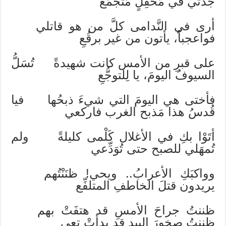
جَدَثي في مَحفِلٍ مُتجمِّع
أرى في النَّدامى كلَّ من هو قاتلي
فواعجباً، يأتون من غير برقُعِ
على قبرِ من الأمس كانت شهيدةً تُسَلُّ
السيوفُ اليومَ، يا لِلتوجُّعِ
فأختى هي اليومَ التي شيءَ ذبحُها فيا
قُدسُ هذا مَذبح الغرب فاركعي
أتَوْا بكِ في الأغلال كَلْمى كليلةً ولم
تُمهَلي للصبح حتى تُوَدِّعي
وواكبَكِ الأعرابُ.. ويحي! ظنَنْتُهم
يريدون قتلَ الخاطفِ المتلفِّع
ظننتُ جراحَ الأمسِ قد هتفَتْ بهم
ظننتُ صخورَ البيدِ قد بدأتْ تعي