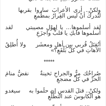
ولكنْ.. أرى الأعرابَ ساروا بقربها
لتُدركَ أنْ ليس الفِرارُ بمطْمعِ
لقد أسلموها… يا لِهوْلِ مصيبتي لقد
أسلموها فابكِ يا قلبُ واجزَعِ
أتُقتَلُ قُربي بين أهلٍ ومعشَر ولا أُطلِقُ
الآهاتِ في كلّ بَلْقَعِ؟»
*****
صُراخُك مرٌّ والجراحِ ثخينةٌ نقضُّ منامَ
الحرِّ في كلِّ مضجعِ
ولكنْ.. قتلَ القدسِ إن حلَموا به سيغدو
هو الكابوسَ عند التطَلُّعِ