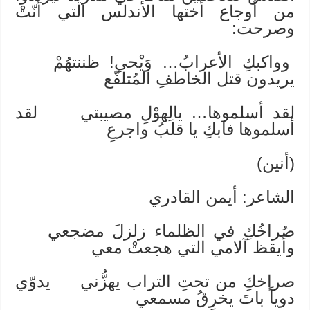
من أوجاع أختها الأندلس التي أنّتْ
وصرحت:
وواكبكِ الأعرابُ… وَيْحي! ظننتهُمْ
يريدون قتل الخاطفِ المُتلفّع
لقد أسلموها… يالِهوْلِ مصيبتي لقد
أسلموها فابكِ يا قلبُ واجرعِ
(أنين)
الشاعر: أيمن القادري
صُراخُكِ في الظلماء زلزلَ مضجعي
وأيقظ آلامي التي هجعتْ معي
صراخكِ من تحتِ التراب يهزُّني يدوّي
دوياً باتَ يخرِقُ مسمعي