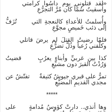
«لقد قتلوني يوم داسُوا كرامتي
وأُسقيتُ سُمّاً كان مُرَّ التجرُّعِ
وأُسلمتُ للأعداءِ كالنعجةِ التي تُزَفُّ
إلى ذئب خَميصٍ مجوَّعِ
فلمّا رضيتُ القتلَ لم يرضَ قاتلي
وكلّفني رُعباً وذُلَّ تضرُّعِ
كذا بين غربيِّ وأبناءِ يعرُبٍ قضيتُ
وَرُدْتُ القبرَ دون مشيِّعِ
تمرُّ على قبري جيوشٌ كثيفةٌ تفتّشُ عن
مجدي القديمِ المضيَّعِ
*****
وها أنذي.. دارتْ كؤوسُ مُدامةٍ على