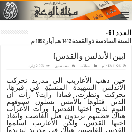
العدد 61
-
السنة السادسة ذو القعدة 1412 هـ, أيار 1992 م
(بين الأندلس والقدس)
1412/11/26م
المقالات
اضف تعليق
2,903 زيارة
حين ذهب الأعاريب إلى مدريد تحركت
الأندلس الشهيدة المنسيّة في قبرها،
تحركت ونظرت، فماذا رأت؟ رأت أن
الذين قتلوها بالأمس يسلّون سيوفهم
اليوم لذبح أختها القدس! ورأت الأعراب
هناك فظنتهم يريدون قتل الغاصب وانقاذ
أختها القدس، ولكن الأعاريب أسلموا
القدس للغاصبين هناك في مدريد ليزيدوا