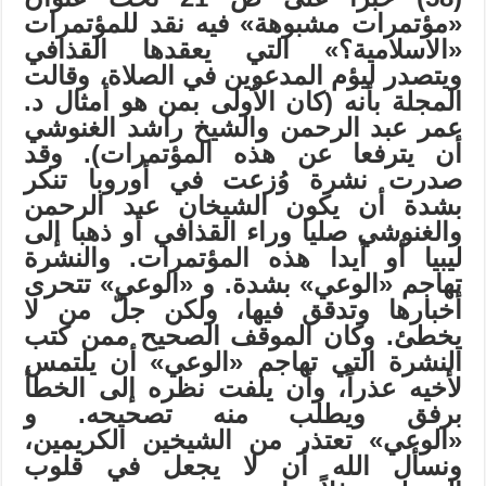
«
مؤتمرات مشبوهة
»
فيه نقد للمؤتمرات
«
الاسلامية؟
»
التي يعقدها القذافي
ويتصدر ليؤم المدعوين في الصلاة، وقالت
المجلة بأنه (كان الأولى بمن هو أمثال د.
عمر عبد الرحمن والشيخ راشد الغنوشي
أن يترفعا عن هذه المؤتمرات). وقد
صدرت نشرة وُزعت في أوروبا تنكر
بشدة أن يكون الشيخان عبد الرحمن
والغنوشي صليا وراء القذافي أو ذهبا إلى
ليبيا أو أيدا هذه المؤتمرات. والنشرة
تهاجم
«
الوعي
»
بشدة. و
«
الوعي
»
تتحرى
أخبارها وتدقق فيها، ولكن جلّ من لا
يخطئ. وكان الموقف الصحيح ممن كتب
النشرة التي تهاجم
«
الوعي
»
أن يلتمس
لأخيه عذراً، وأن يلفت نظره إلى الخطأ
برفق ويطلب منه تصحيحه. و
«
الوعي
»
تعتذر من الشيخين الكريمين،
ونسأل الله أن لا يجعل في قلوب