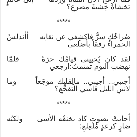
تخشاهُ خِشيةَ مصرعِ؟‍
*****
صُراخُكِ سرٌّ فاكشِفي عن نقابِه أأندلسُ
الحمراءُ رفقاً بأضلعي
لقد كان يُحييني قيامُك حرّةً فلمّا
نهضتِ اليوم تمتمتُ:ارجعي
أجيبي.. أجيبي.. مالِقلبِكِ موجَعاً وما
لأنينِ الليل قاسي التفجُّعِ؟
*****
أجابتْ بصوتٍ كاد يخنقُه الأسى ولكنّه
ضارٍ كرعدٍ مُلعِلعِ: