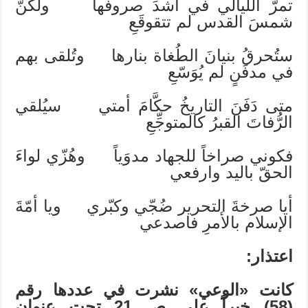
تمرّ الليالي في أشدِّ صروفها ولكنّ
شمسَ القدس لم تتقوقَعِ
ستُحرقُ بنيانَ الطُغاة بنارها وتُلقى بهم
في مدفَنٍ لم يُوَسّعِ
متى دَفَنَ التاريخُ حكَّامَ أمتي سيُلقي
الرُّفاتَ القبرُ كالمتوجِّعِ
فكوني صراخاً للجهاد مدوَياً وهُزّي لواءَ
الحقّ باليد وارفعي
أيا صرخةَ التحرير ضُجّي وكبّري ويا أمّةَ
الإسلام بالأمرِ فاصدعي
اعتذار:
كانت
«
الوعي
»
نشرت في عددها رقم
(58) خبراً على ص 21 تحت عنوان