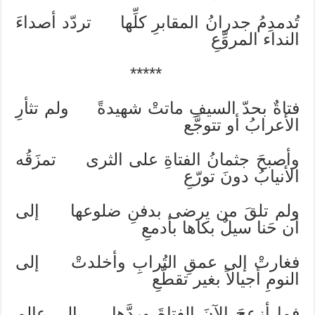
تُدمدِمُ جدرانُ المقابرِ كلِّها تردّد أصداءَ
النداء المروِّعِ
*****
فتاةٌ بحدّ السيفِ ماتتْ شهيدةً ولم تثأرِ
الأعرابُ أو تتوجَّع
وأصبحَ جثمانُ الفتاةِ على الثرى تمزَقُه
الأنيابُ دونَ تورّعِ
ولم تلقَ من يرضى بدفنِ ضلوعها إلى
أن حَنا سيلٌ بكاها بأدمعِ
فغارتْ إلى عمقِ التُرابِ وأخلدتْ إلى
النومِ أجيالاً بغير تقطّعِ
فما أزعجَ الآنَ الفتاةَ وردَّها إلى عالمٍ