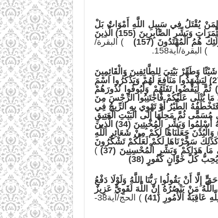
لِمَنْ يُقْتَل
ُ فِي سَبِيلِ اللَّهِ أَمْوَاتٌ بَلْ
أَحْيَاءٌ وَلَكِنْ لَا تَشْعُرُونَ (154) وَلَنَبْلُوَنَّكُمْ بِشَيْءٍ مِنَ الْخَوْفِ وَالْجُوعِ وَنَقْصٍ مِنَ الْأَمْوَالِ وَالْأَنْفُسِ وَالثَّمَرَاتِ وَبَشِّرِ الصَّابِرِينَ (155) الَّذِينَ
) البقرة/
 البقرة/آية158.
ْئًا وَطَهِّرْ بَيْتِيَ لِلطَّائِفِينَ وَالْقَائِمِينَ
وَالرُّكَّعِ السُّجُودِ (26) وَأَذِّنْ فِي النَّاسِ بِالْحَجِّ يَأْتُوكَ رِجَالًا وَعَلَى كُلِّ ضَامِرٍ يَأْتِينَ مِنْ كُلِّ فَجٍّ عَمِيقٍ (27) لِيَشْهَدُوا مَنَافِعَ لَهُمْ وَيَذْكُرُوا اسْمَ
اللَّهِ فِي أَيَّامٍ مَعْلُومَاتٍ عَلَى مَا رَزَقَهُمْ مِنْ بَهِيمَةِ الْأَنْعَامِ فَكُلُوا مِنْهَا وَأَطْعِمُوا الْبَائِسَ الْفَقِيرَ (28) ثُمَّ لْيَقْضُوا تَفَثَهُمْ وَلْيُوفُوا نُذُورَهُمْ
لْأَنْعَامُ إِلَّا مَا يُتْلَى عَلَيْكُمْ فَاجْتَنِبُوا الرِّجْسَ مِنَ
 مِنَ السَّمَاءِ فَتَخْطَفُهُ الطَّيْرُ أَوْ تَهْوِي بِهِ الرِّيحُ فِي
تَقْوَى الْقُلُوبِ (32) لَكُمْ فِيهَا مَنَافِعُ إِلَى أَجَلٍ مُسَمًّى ثُمَّ مَحِلُّهَا إِلَى الْبَيْتِ الْعَتِيقِ
(33) وَلِكُلِّ أُمَّةٍ جَعَلْنَا مَنْسَكًا لِيَذْكُرُوا اسْمَ اللَّهِ عَلَى مَا رَزَقَهُمْ مِنْ بَهِيمَةِ الْأَنْعَامِ فَإِلَهُكُمْ إِلَهٌ وَاحِدٌ فَلَهُ أَسْلِمُوا وَبَشِّرِ الْمُخْبِتِينَ (34) الَّذِينَ
ا ذُكِرَ اللَّهُ وَجِلَتْ قُلُوبُهُمْ وَالصَّابِرِينَ عَلَى مَا أَصَابَهُمْ وَالْمُقِيمِي الصَّلَاةِ وَمِمَّا رَزَقْنَاهُمْ يُنْفِقُونَ (35) وَالْبُدْنَ جَعَلْنَاهَا لَكُمْ مِنْ شَعَائِرِ اللَّهِ
كَذَلِكَ سَخَّرْنَاهَا لَكُمْ لَعَلَّكُمْ تَشْكُرُونَ
)
 يُحِبُّ كُلَّ خَوَّانٍ كَفُورٍ (38)
الَّذِينَ أُخْرِجُوا مِنْ دِيَارِهِمْ بِغَيْرِ حَقٍّ إِلَّا أَنْ يَقُولُوا رَبُّنَا اللَّهُ وَلَوْلَا دَفْعُ
لَّهُ مَنْ يَنْصُرُهُ إِنَّ اللَّهَ لَقَوِيٌّ عَزِيزٌ
) الحج/آية38-