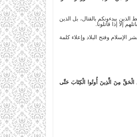
 الذين يبدءونكم بالقتال، بل الذين
هم إلا إذا قاتلونا.
ر الإسلام وفتح البلاد وإعلاء كلمة
ينَ الْحَقِّ مِنَ الَّذِينَ أُوتُوا الْكِتَابَ حَتَّى