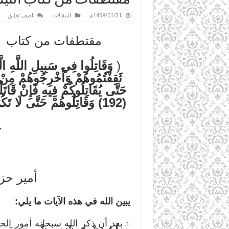
1438/01/21م
المقالات
اضف تعليق
مقتطفات من كتاب الت
(
ثَقِفْتُمُوهُمْ وَأَخْرِجُوهُمْ مِنْ ح
(192) وَقَاتِلُوهُمْ حَتَّى لَا تَكُونَ فِتْنَةٌ وَيَكُونَ الدِّينُ لِلَّهِ فَإِنِ انْتَهَوْا فَلَا عُدْوَانَ إِلَّا عَلَى الظَّالِمِينَ (193)
ج
أمير حز
يبين الله في هذه الآيات ما يلي:
بعد أن ذكر الله سبحانه أمور الح