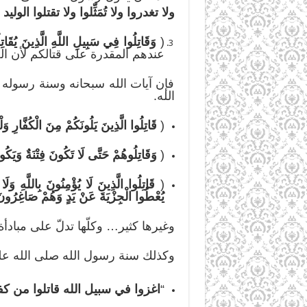
ولا تغدروا ولا تُمَثِّلوا ولا تقتلوا الو
(
وَقَاتِلُوا فِي سَبِيلِ اللَّهِ الَّذِينَ
يُقَات
عندهم المقدرة على قتالكم لأن الجها
فإن آيات الله سبحانه وسنة رسوله صل
الله.
(
قَاتِلُوا الَّذِينَ يَلُونَكُمْ مِنَ الْكُفَّارِ و
(
وَقَاتِلُوهُم
ْ حَتَّى لَا تَكُونَ فِتْنَةٌ وَيَكُون
(
قَاتِلُوا الَّذِينَ لَا يُؤْمِنُونَ بِاللَّهِ وَل
يُعْطُوا الْجِزْيَةَ عَنْ يَدٍ وَهُمْ صَاغِرُو
وغيرها كثير… وكلّها تدلّ على مبادأة 
وكذلك سنة رسول الله صلى الله عل
“
اغزوا في سبيل الله قاتلوا من ك