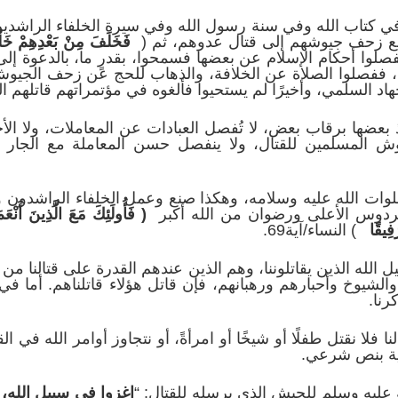
 في كتاب الله وفي سنة رسول الله وفي سيرة الخلفاء الراشدين
ع زحف جيوشهم إلى قتال عدوهم، ثم (
فَخَلَفَ مِنْ بَعْدِهِمْ خَلْ
ريم/آية59 ففصلوا أحكام الإسلام عن بعضها فسمحوا، بقدرٍ ما، بالدع
، ففصلوا الصلاة عن الخلافة، والذهاب للحج عن زحف الجيوش
جهاد السلمي، وأخيرًا لم يستحيوا فألغوه في مؤتمراتهم قاتلهم ال
آخذ بعضها برقاب بعض، لا تُفصل العبادات عن المعاملات، ولا 
وش المسلمين للقتال، ولا ينفصل حسن المعاملة مع الجار وبِ
ات الله عليه وسلامه، وهكذا صنع وعمل الخلفاء الراشدون و
فردوس الأعلى ورضوان من الله أكبر
(
فَأُولَئِكَ مَعَ الَّذِينَ أَنْعَم
َفِيقًا
) النساء/آية69.
 الله الذين يقاتلوننا، وهم الذين عندهم القدرة على قتالنا من 
 والشيوخ وأحبارهم ورهبانهم، فإن قاتل هؤلاء قاتلناهم. أما ف
رنا.
نا فلا نقتل طفلًا أو شيخًا أو امرأةً، أو نتجاوز أوامر الله في ا
بية بنص شرعي.
عليه وسلم للجيش الذي يرسله للقتال: “
اغزوا في سبيل الله، قات