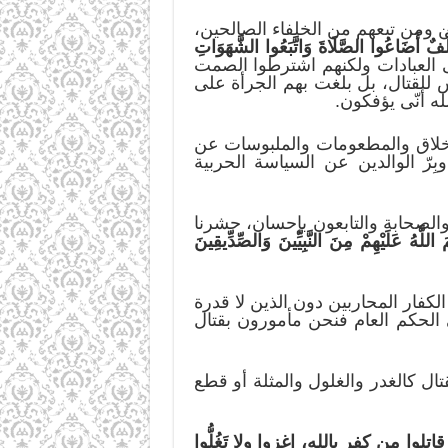
 ومن تبعهم من الخلفاء الصالحين،
فٌ أَضَاعُوا الصَّلَاةَ وَاتَّبَعُوا الشَّهَوَاتِ
وة إلى العبادات ولكنهم اشترطوا الصمت
 للقتال، بل بلغت بهم الجرأة على
له أنّى يؤفكون.
الأخلاق والمطعومات والملبوسات عن
رّ الوالدين عن السياسة الحربية
الصحابة والتابعون بإحسان، حشرنا
َ اللَّهُ عَلَيْهِمْ مِنَ النَّبِيِّينَ وَالصِّدِّيقِينَ
الكفار المحاربين دون الذين لا قدرة
ي الحكم العام فنحن مأمورون بقتال
لقتال كالغدر والغلول والمثلة أو قطع
لوا من كفر بالله، اغزوا ولا تَغُلُّوا