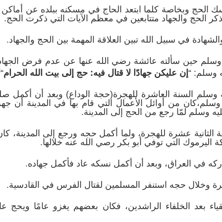
ك الحج وبخاصة كلما ابتعد الحاج في مسكنه ببلده عن أماكن
ذكر الحج والجهاد متتابعين في معظم الآيات التي ذكرت الحج.
الشهادة في سبيل الله تبين العلاقة المهمة بين الحج والجهاد.
وسلم حين سألته عائشة رضي الله عنها عن عدم فرض الجهاد
]
ه وسلم: “
إن عليكن جهادًا لا قتال فيه: حج إلى بيت الله الحرام
“
 وسلم السنة العاشرة للهجرة(حجة الوداع) وبعد أن أكمل صلى
سلم،كان من أوائل الأعمال التي قام بها في المدينة أن جه
يه وسلم لمّا رجع من الحج إلى المدينة.
 الثانية عشرة للهجرة، ولما أكمل حجه ورجع إلى المدينة، كا
 اليرموك التي توفي أبو بكر رصي الله عنه خلالها.
ركه في العراق، وبعد أن أكمل نسكه عاد فأكمل جهاده.
رة وخلال حجه استنفر المسلمين لقتال الفرس في القادسية.
ياء بعد الخلفاء الراشدين، فكان بعضهم يغزو عامًا ويحج عامً