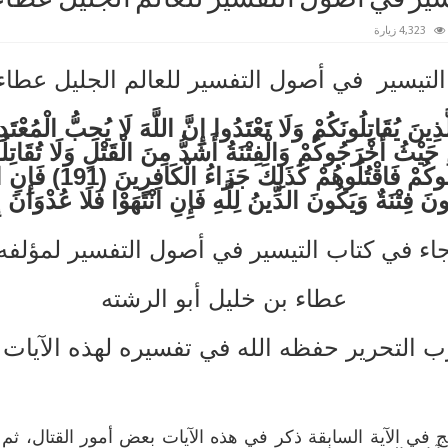
4,323 زيارة
يسير في أصول التفسير للعالم الجليل عطاء 
َيْثُ أَخْرَجُوكُمْ وَالْفِتْنَةُ أَشَدُّ مِنَ الْقَتْلِ وَلَا تُقَاتِ
حَتَّى يُقَاتِلُوكُمْ فِيهِ ف
اء في كتاب التيسير في أصول التفسير لمؤلفه
عطاء بن خليل أبو الرشته
ب التحرير حفظه الله في تفسيره لهذه الآيات م
ج في الآية السابقة ذكر في هذه الآيات بعض أمور القتال، ثم أ