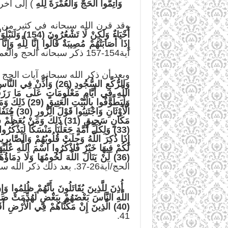
وَأَتِمُّوا الْحَجَّ وَالْعُمْرَةَ لِلَّهِ
) إلى آخر 
وقد قرن الله سبحانه في كثير من ا
إِذَا أَصَابَتْهُمْ مُصِيبَةٌ قَالُوا إِنَّا لِلَّهِ وَإِنَّا إِلَيْهِ رَاجِعُونَ (156) أُولَئِكَ عَلَيْهِمْ صَلَوَاتٌ مِنْ رَبِّه
آية154-157 ذكر سبحانه الحج والعمرة (
وبعد أن ذكر الله سبحانه آيات الح
وَلْيَطَّوَّفُوا 
الْأَوْثَان
لَكُمْ فِيهَا خَيْرٌ فَاذْكُرُوا اسْمَ اللَّهِ عَلَيْه
(36) لَنْ يَنَالَ اللَّهَ لُحُومُهَا وَلَا دِمَاؤُهَا وَلَكِنْ يَنَالُهُ التَّقْوَى مِنْكُمْ كَذَلِكَ سَخَّرَهَا لَكُمْ لِتُكَبِّرُوا اللَّهَ عَلَى مَا هَدَاكُمْ وَبَشِّرِ الْمُحْسِنِينَ (37)
الحج/آية26-37. بعد ذلك ذكر الله سبحانه آيات في القتال (
اللَّهِ النَّاسَ بَعْضَهُمْ بِبَعْضٍ لَهُدِّمَتْ صَوَا
(40) الَّذِينَ إِنْ مَكَّنَّاهُمْ فِي الْأَرْضِ أَقَامُوا الصَّلَاةَ وَآَتَوُا الزَّكَاةَ وَأَمَرُوا بِالْمَعْرُوفِ وَنَهَوْا عَنِ الْمُنْكَرِ وَلِلَّهِ عَاقِبَةُ الْأُمُورِ (41)
41.