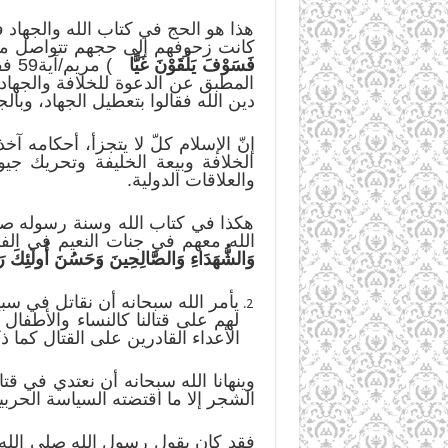
هذا هو الحج في كتاب الله والجهاد
كانت زحوفهم إلى حجهم تتواصل م
فَسَوْفَ يَلْقَوْنَ
غَيًّا
) م
المطبق عن الدعوة للخلافة والجهاد
دين الله فقالوا بتعطيل الجهاد، وبال
إنّ الإسلام كلّ لا يتجزأ، أحكامه 
الخلافة وبيعة الخليفة وتحريك جي
والعلاقات الدولية.
هكذا في كتاب الله وسنة رسوله صلو
الله معهم في جنات النعيم في ال
وَالشُّهَدَاءِ وَالصَّالِحِينَ وَحَسُنَ أُولَئِكَ
ر
يأمر الله سبحانه أن نقاتل في سبيل
لهم على قتالنا كالنساء والأطفال
الأعداء القادرين على القتال كما ذك
وينهانا الله سبحانه أن نعتدي في قتال
الشجر إلا ما اقتضته السياسة الحر
فقد كان يقول رسول الله صلى الله 