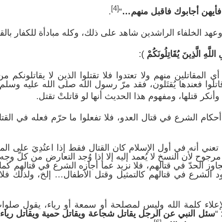
[4]
فأيهن أجابوك فاقبل منهم…
“
.
عهد الخلفاء الراشدين شاهد على ذلك، وكله مبادأة للكفار بالقتا
 اللَّه
ِ الَّذِينَ يُقَاتِلُونَكُمْ
):
ر أي المقاتلين منهم ولا تعتدوا فلا تقتلوا الذين لا يقاتلونكم م
لوا فعندها يُقتَلون، فقد مرّ رسول الله صلى الله عليه وسل
وأنكر قتلها، ومفهوم هذا الحديث أنها لو قاتلتْ تقتل.
 أحكام الشرع في قتال العدو، فلا تفعلوا ما حرّم فعله في القت
 تعني أنه في أول الإسلام كان القتال فقط إذا اعتُدِيَ على ا
مرجوح لأن النسخ لا يُعمد إليه إلا إذا وُجد التعارض من كلّ وجه، 
بتجاوز الحدّ في قتالهم، فلا نزيد عما أجازه الشرع في قتالهم كم
دود الشرع في قتالهم كالتمثيل وقتل الأطفال… إلخ، ولذلك فلا ت
 لإعلاء كلمة الله وليس لمصلحة أو سمعة أو رياء، يقول صلو
“
سئل النبي عن الرجل يقاتل شجاعة ويقاتل حمية ويقاتل رياء