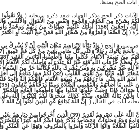
آيات الحج بعدها.
لآيات ذكر الحج وذكر الجهاد، فبعد ذكره سبحانه (
وَلَا تَقُولُوا 
ِمْ وَرَحْمَةٌ وَأُولَئِكَ هُمُ الْمُهْتَدُونَ (157)
إِنَّ الصَّفَا وَالْمَرْوَة
َ مِنْ شَعَائِرِ اللَّهِ فَمَنْ حَجَّ الْبَيْتَ أَوِ اعْتَمَرَ
)
ج في سورة الحج (
وَإِذْ بَوَّأْنَا
لِإِبْرَاهِيمَ مَكَانَ الْبَيْتِ أَنْ لَا تُشْرِكْ بِي شَي
بِالْبَيْتِ الْعَتِيقِ (29) ذَلِكَ وَمَنْ يُعَظِّمْ حُرُمَاتِ اللَّهِ فَهُوَ خَيْرٌ لَهُ عِنْدَ رَبِّهِ وَأُحِلَّتْ لَكُمُ ا
ِ وَاجْتَنِبُوا قَوْلَ الزُّورِ (30) حُنَفَاءَ لِلَّهِ غَيْرَ مُشْرِكِينَ بِهِ وَمَنْ يُشْرِكْ بِاللَّهِ فَكَأَنَّمَا خَرَّ
مَكَانٍ سَحِيقٍ (31) ذَلِكَ وَمَنْ يُعَظِّمْ شَعَائِرَ اللَّهِ فَإِنَّهَا مِنْ 
إِذَ
َا صَوَافَّ فَإِذَا وَجَبَتْ جُنُوبُهَا فَكُلُوا مِنْهَا وَأَطْعِمُوا الْقَانِعَ وَالْمُعْتَرَّ 
إِنَّ اللَّهَ يُدَافِعُ عَنِ الَّذِينَ آَمَنُوا إِنَّ اللَّهَ لَا
أُذِنَ لِلَّذِينَ يُقَاتَلُونَ بِأَنَّهُمْ ظُلِمُوا وَإِنَّ اللَّهَ عَلَى نَصْرِهِمْ لَقَدِيرٌ (39) 
مِعُ وَبِيَعٌ وَصَلَوَاتٌ وَمَسَاجِدُ يُذْكَرُ فِيهَا اسْمُ اللَّهِ كَثِيرًا وَلَيَنْصُرَنَّ ال