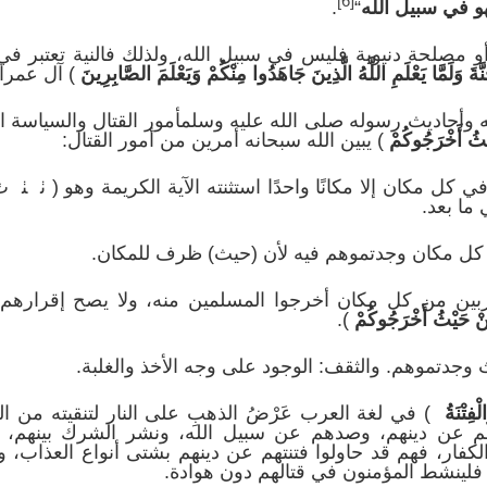
[6]
هو في سبيل الله
“
.
أو مصلحة دنيوية فليس في سبيل الله، ولذلك فالنية تعتبر في 
نَّةَ وَلَمَّا يَعْلَمِ اللَّهُ الَّذِينَ جَاهَدُوا مِنْكُمْ وَيَعْلَمَ الصَّابِرِينَ
) آل عمران/آ
ه وأحاديث رسوله صلى الله عليه وسلمأمور القتال والسياسة الحر
ْثُ أَخْرَجُوكُمْ
) يبين الله سبحانه أمرين من أمور القتال:
ي كل مكان إلا مكانًا واحدًا استثنته الآية الكريمة وهو ( ﭠ 
 ما بعد.
كل مكان وجدتموهم فيه لأن (حيث) ظرف للمكان.
بين من كل مكان أخرجوا المسلمين منه، ولا يصح إقرارهم 
نْ حَيْثُ أَخْرَجُوكُمْ
).
وجدتموهم. والثقف: الوجود على وجه الأخذ والغلبة.
لْفِتْنَةُ
) في لغة العرب عَرْضُ الذهبِ على النار لتنقيته من ال
هم عن دينهم، وصدهم عن سبيل الله، ونشر الشرك بينهم، وه
لكفار، فهم قد حاولوا فتنتهم عن دينهم بشتى أنواع العذاب، وال
، فلينشط المؤمنون في قتالهم دون هوادة.