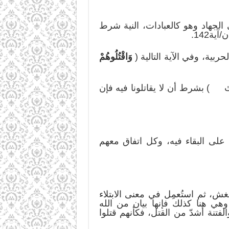
الجهاد وهو كالعبادات، النية شرط
ية142.
بية، وفي الآية التالية (
وَاقْتُلُوهُمْ
ﭡ ﭢ ) بشرط أن لا يقاتلونا فيه فإن
على البقاء فيه، وكل اتفاق معهم
غش، ثم استُعمِل في معنى الابتلاء
ي هنا كذلك فإنها بيان من الله
فتنة أشدّ من القتل، فكأنهم قتلوا