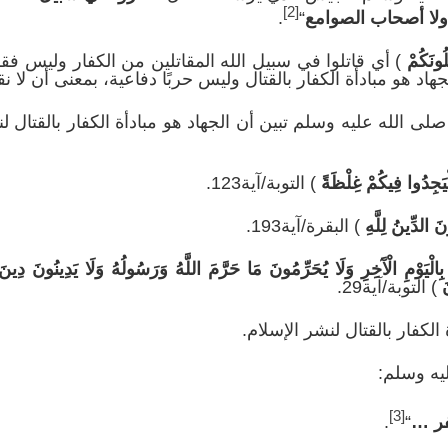
[2]
ليد ولا أصحاب الصوامع
“
.
ِلُونَكُم
) أي قاتلوا في سبيل الله المقاتلين من الكفار وليس فقط
د هو مبادأة الكفار بالقتال وليس حربًا دفاعية، بمعنى أن لا نقاتل
ى الله عليه وسلم تبين أن الجهاد هو مبادأة الكفار بالقتال لنش
َلْيَجِدُوا فِيكُمْ
غِلْظَة
) التوبة/آية123.
َ الدِّينُ لِلَّهِ
) البقرة/آية193.
َا بِالْيَوْمِ الْآَخِرِ وَلَا يُحَرِّمُونَ مَا حَرَّمَ اللَّهُ وَرَسُولُهُ وَلَا يَدِينُونَ دِ
نَ
) التوبة/آية29.
الكفار بالقتال لنشر الإسلام.
يه وسلم:
[3]
فر …
“
.