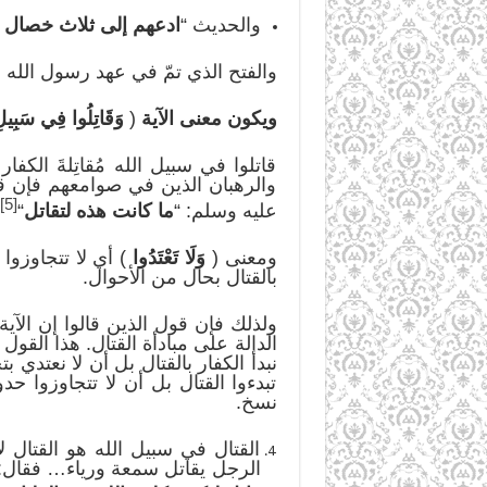
والحديث “
ادعهم إلى ثلاث خصال 
والفتح الذي تمّ في عهد رسول الله و
ويكون معنى الآية
(
وَقَاتِلُوا فِي سَبِيلِ
قاتلوا في سبيل الله مُقاتِلةَ الكفا
والرهبان الذين في صوامعهم فإن قات
[5]
عليه وسلم: “
ما كانت هذه لتقاتل
“
ومعنى (
وَلَا تَعْتَدُوا
) أي لا تتجاوزوا
بالقتال بحال من الأحوال.
ولذلك فإن قول الذين قالوا إن الآية
الدالة على مبادأة القتال. هذا القول 
نبدأ الكفار بالقتال بل أن لا نعتدي 
تبدءوا القتال بل أن لا تتجاوزوا ح
نسخ.
القتال في سبيل الله هو القتال
الرجل يقاتل سمعة ورياء… فقال: 