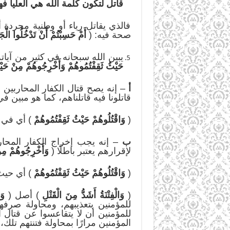
قاتل لتكون كلمة الله هي العليا ف
فالذي يقاتل رياء أو وطنية مجردة 
صحة فيه: (
أَمْ حَسِبْتُم
ْ أَنْ تَدْخُلُوا الْجَ
يبين الله سبحانه في كثير من آيات
حَيْثُ
ثَقِفْتُمُوهُم
ْ وَأَخْرِجُوهُمْ مِنْ حَي
أ
– إنه يصح قتال الكفار المحاربين ف
قاتلونا فيه قاتلناهم، كما هو مبين في
(
وَاقْتُلُوهُمْ حَيْثُ
ثَقِفْتُمُوهُم
) أي في 
ب
– إنه يجب إخراج الكفار المحار
لإقرارهم يعتبر باطلًا (
وَأَخْرِجُوهُمْ مِ
(
وَاقْتُلُوهُمْ حَيْثُ
ثَقِفْتُمُوهُم
) أي حيث 
(
وَالْفِتْنَةُ أَشَدُّ مِنَ الْقَتْلِ
) أصل (
وَا
للمؤمنين بتعذيبهم، ومحاولة صرف
للمؤمنين أن لا يتقاعسوا عن قتال ا
المؤمنين مرارًا بمحاولة فتنتهم تلك