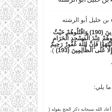
بن خليل أبو الرشته
وَقَاتِلُوا فِي سَبِيلِ اللَّهِ الَّذِينَ يُقَاتِلُونَكُمْ وَلَا تَعْتَدُوا إِنَّ اللَّهَ لَا يُحِبُّ الْمُعْتَدِينَ (190) وَاقْتُلُوهُمْ حَيْثُ
لُوهُمْ عِنْدَ الْمَسْجِدِ الْحَرَامِ
َإِنْ قَاتَلُوكُمْ فَاقْتُلُوهُمْ كَذَلِكَ جَزَاءُ الْكَافِرِينَ (191) فَإِنِ انْتَهَوْا فَإِنَّ اللَّهَ غَفُورٌ رَحِيمٌ
).
ا يلي:
عاد الله سبحانه ذكر الحج بقوله (